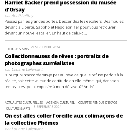
Harriet Backer prend possession du musée
d’Orsay
par
Anaë Leffray
Passez par les grandes portes. Descendez les escaliers. Déambulez
devant la Liberté, Sappho et Napoléon 1er pour vous retrouver
devant un nouvel escalier. En haut de celui-ci...
29 SEPTEMBRE 2024
CULTURE & ARTS
Collectionneuses de rêves : portraits de
photographes surréalistes
par
Louane Lallemant
"Pourquoi n'accorderais-je pas au rêve ce que je refuse parfois à la
réalité, soit cette valeur de certitude en elle-même, qui, dans son
temps, n'est point exposée à mon désaveu?" André...
ACTUALITÉS CULTURELLES
AGENDA CULTUREL
COMPTES RENDUS D'EXPOS
15 SEPTEMBRE 2024
CULTURE & ARTS
On est allés coller l’oreille aux colimaçons de
la collective Phèmes
par
Louane Lallemant