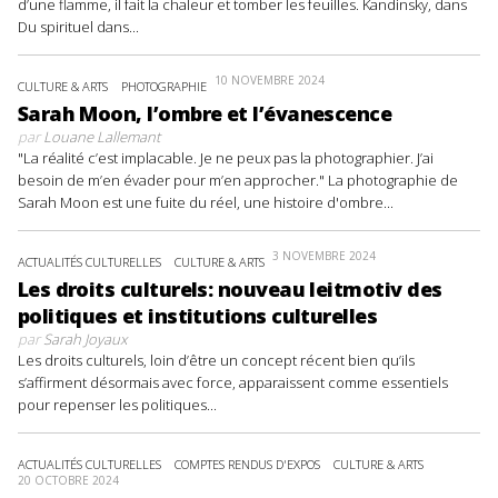
d’une flamme, il fait la chaleur et tomber les feuilles. Kandinsky, dans
Du spirituel dans...
10 NOVEMBRE 2024
CULTURE & ARTS
PHOTOGRAPHIE
Sarah Moon, l’ombre et l’évanescence
par
Louane Lallemant
"La réalité c’est implacable. Je ne peux pas la photographier. J’ai
besoin de m’en évader pour m’en approcher." La photographie de
Sarah Moon est une fuite du réel, une histoire d'ombre...
3 NOVEMBRE 2024
ACTUALITÉS CULTURELLES
CULTURE & ARTS
Les droits culturels: nouveau leitmotiv des
politiques et institutions culturelles
par
Sarah Joyaux
Les droits culturels, loin d’être un concept récent bien qu’ils
s’affirment désormais avec force, apparaissent comme essentiels
pour repenser les politiques...
ACTUALITÉS CULTURELLES
COMPTES RENDUS D'EXPOS
CULTURE & ARTS
20 OCTOBRE 2024