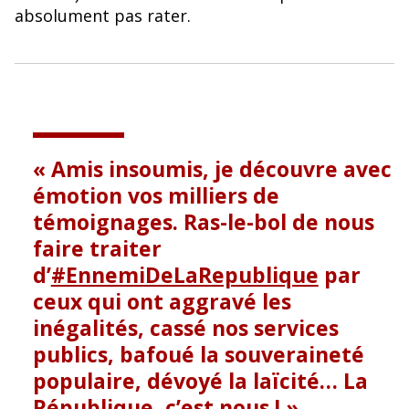
o
y
absolument pas rater.
o
k
Amis insoumis, je découvre avec
émotion vos milliers de
témoignages. Ras-le-bol de nous
faire traiter
d’
#EnnemiDeLaRepublique
par
ceux qui ont aggravé les
inégalités, cassé nos services
publics, bafoué la souveraineté
populaire, dévoyé la laïcité… La
République, c’est nous !