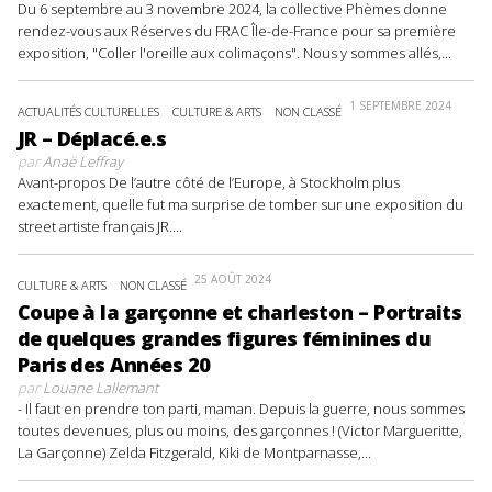
Du 6 septembre au 3 novembre 2024, la collective Phèmes donne
rendez-vous aux Réserves du FRAC Île-de-France pour sa première
exposition, "Coller l'oreille aux colimaçons". Nous y sommes allés,...
1 SEPTEMBRE 2024
ACTUALITÉS CULTURELLES
CULTURE & ARTS
NON CLASSÉ
JR – Déplacé.e.s
par
Anaë Leffray
Avant-propos De l’autre côté de l’Europe, à Stockholm plus
exactement, quelle fut ma surprise de tomber sur une exposition du
street artiste français JR....
25 AOÛT 2024
CULTURE & ARTS
NON CLASSÉ
Coupe à la garçonne et charleston – Portraits
de quelques grandes figures féminines du
Paris des Années 20
par
Louane Lallemant
- Il faut en prendre ton parti, maman. Depuis la guerre, nous sommes
toutes devenues, plus ou moins, des garçonnes ! (Victor Margueritte,
La Garçonne) Zelda Fitzgerald, Kiki de Montparnasse,...