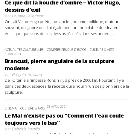
Ce que dit la bouche d’ombre – Victor Hugo,
dessins d’exil
par
Louane Lallemant
On sait Victor Hugo poète, romancier, homme politique, orateur :
souvent, on ignore qu'il fut également un formidable dessinateur.
Voici quelques uns de ses dessins réalisés dans ses années...
ACTUALITÉS CULTURELLES
COMPTES RENDUS D'EXPOS
CULTURE & ARTS
5 MAI 2024
Brancusi, pierre angulaire de la sculpture
moderne
par
Grégoire Suillaud
De l’Olténie à l’impasse Ronsin il y a près de 2000 km. Pourtant, il y a
dans ces deux espaces, la recette qui a nourri l’un des pionniers de la
sculpture...
28 AVRIL 2024
CINÉMA
CULTURE & ARTS
Le Mal n’existe pas ou “Comment l’eau coule
toujours vers le bas”
par
Gabriela Portillo