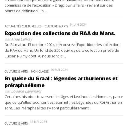
commissaire de l’exposition « Dragclown affairs » revient sur des
points de définition. En...
9 JUIN 2024
ACTUALITÉS CULTURELLES
CULTURE & ARTS
Exposition des collections du FIAA du Mans.
par
Anaë Leffray
Du 24 mai au 13 octobre 2024, découvrez l’Exposition des collections
du FIAA du Mans. Un fond de 350 oeuvres de la collection privée de
Lucien Ruimy dont 70 nous sont ici...
26 MAI 2024
CULTURE & ARTS
NON CLASSÉ
En quête du Graal : légendes arthuriennes et
préraphaélisme
par
Louane Lallemant
Certaines histoires traversent les âges et fascinent les Hommes, parce
que ce qu'elles racontent est éternel : les Légendes du Roi Arthur en
sont. Les Préraphaélites s'y sont particulièrement...
12 MAI 2024
CULTURE & ARTS