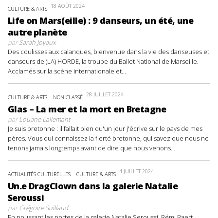
18 AOÛT 2024
CULTURE & ARTS
Life on Mars(eille) : 9 danseurs, un été, une
autre planète
par
Sarah Joyaux
Des coulisses aux calanques, bienvenue dans la vie des danseuses et
danseurs de (LA) HORDE, la troupe du Ballet National de Marseille.
Acclamés sur la scène internationale et...
28 JUILLET 2024
CULTURE & ARTS
NON CLASSÉ
Glas – La mer et la mort en Bretagne
par
Louane Lallemant
Je suis bretonne : il fallait bien qu'un jour j'écrive sur le pays de mes
pères. Vous qui connaissez la fierté bretonne, qui savez que nous ne
tenons jamais longtemps avant de dire que nous venons...
4 JUILLET 2024
ACTUALITÉS CULTURELLES
CULTURE & ARTS
Un.e DragClown dans la galerie Natalie
Seroussi
par
Grégoire Suillaud
En poussant les portes de la galerie Natalie Seroussi, Rémi Baert,