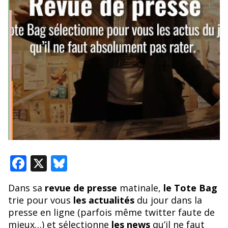
F
X
Bl
ac
u
Dans sa
revue de presse
matinale,
le Tote Bag
e
e
trie pour vous
les actualités
du jour dans la
b
sk
presse en ligne (parfois même twitter faute de
mieux…) et sélectionne
les news
qu’il ne faut