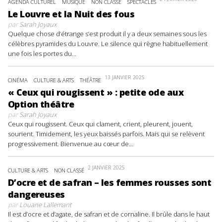
AGENDA CULTUREL
MUSIQUE
NON CLASSÉ
SPECTACLES
Le Louvre et la Nuit des fous
par
Sarah Joyaux
Quelque chose d’étrange s’est produit il y a deux semaines sous les
célèbres pyramides du Louvre. Le silence qui règne habituellement
une fois les portes du...
13 JANVIER 2025
CINÉMA
CULTURE & ARTS
THÉÂTRE
« Ceux qui rougissent » : petite ode aux
Option théâtre
par
Sarah Joyaux
Ceux qui rougissent. Ceux qui clament, crient, pleurent, jouent,
sourient. Timidement, les yeux baissés parfois. Mais qui se relèvent
progressivement. Bienvenue au cœur de...
2 JANVIER 2025
CULTURE & ARTS
NON CLASSÉ
D’ocre et de safran – les femmes rousses sont
dangereuses
par
Louane Lallemant
Il est d’ocre et d’agate, de safran et de cornaline. Il brûle dans le haut