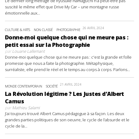
Le dernier long métrage de Ryûsuke Hamaguchi n’a peut-être pas
suscité le même effet que Drive My Car – une montagne russe
émotionnelle aux...
26 AVRIL 2024
CULTURE & ARTS
NON CLASSÉ
PHOTOGRAPHIE
Donne-moi quelque chose qui ne meure pas :
petit essai sur la Photographie
par
Louane Lallemant
Donne-moi quelque chose qui ne meure pas : c'est la grande et folle
promesse que nous a faite la photographie. Métaphysique,
surréaliste, elle prend le réel et le temps au corps à corps. Parlons...
21 AVRIL 2024
MONDE CONTEMPORAIN
SOCIÉTÉ
La Révolution légitime ? Les Justes d’Albert
Camus
par
Mathieu Salami
J’ai toujours trouvé Albert Camus pédagogue à sa façon. Les deux
grandes parties politiques de son oeuvre, le cycle de l’absurde et le
cycle de la...