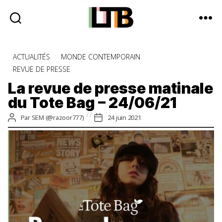
Le
Tote
Catégories
ACTUALITÉS
MONDE CONTEMPORAIN
Bag
REVUE DE PRESSE
-
Média
La revue de presse matinale
d'information
du Tote Bag – 24/06/21
quotidienne
Auteur
Date
Par
SEM (@razoor777)
24 juin 2021
de
de
l’article
l’article