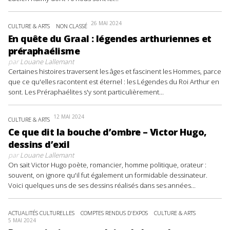
26 MAI 2024
CULTURE & ARTS
NON CLASSÉ
En quête du Graal : légendes arthuriennes et
préraphaélisme
par
Louane Lallemant
Certaines histoires traversent les âges et fascinent les Hommes, parce
que ce qu'elles racontent est éternel : les Légendes du Roi Arthur en
sont. Les Préraphaélites s'y sont particulièrement...
12 MAI 2024
CULTURE & ARTS
Ce que dit la bouche d’ombre – Victor Hugo,
dessins d’exil
par
Louane Lallemant
On sait Victor Hugo poète, romancier, homme politique, orateur :
souvent, on ignore qu'il fut également un formidable dessinateur.
Voici quelques uns de ses dessins réalisés dans ses années...
ACTUALITÉS CULTURELLES
COMPTES RENDUS D'EXPOS
CULTURE & ARTS
5 MAI 2024