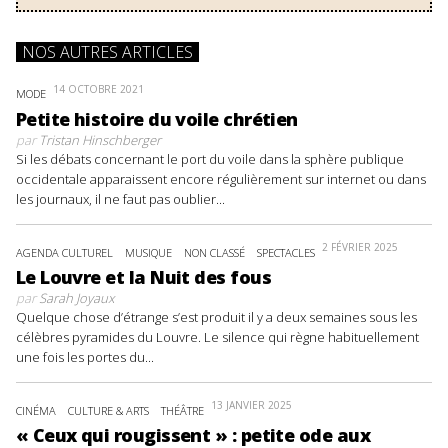
NOS AUTRES ARTICLES
14 OCTOBRE 2021
MODE
Petite histoire du voile chrétien
par
Tristan Hinschberger
Si les débats concernant le port du voile dans la sphère publique
occidentale apparaissent encore régulièrement sur internet ou dans
les journaux, il ne faut pas oublier...
2 FÉVRIER 2025
AGENDA CULTUREL
MUSIQUE
NON CLASSÉ
SPECTACLES
Le Louvre et la Nuit des fous
par
Sarah Joyaux
Quelque chose d’étrange s’est produit il y a deux semaines sous les
célèbres pyramides du Louvre. Le silence qui règne habituellement
une fois les portes du...
13 JANVIER 2025
CINÉMA
CULTURE & ARTS
THÉÂTRE
« Ceux qui rougissent » : petite ode aux