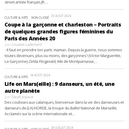
street artiste français JR....
25 AOÛT 2024
CULTURE & ARTS
NON CLASSÉ
Coupe à la garçonne et charleston – Portraits
de quelques grandes figures féminines du
Paris des Années 20
par
Louane Lallemant
- Il faut en prendre ton parti, maman. Depuis la guerre, nous sommes
toutes devenues, plus ou moins, des garçonnes ! (Victor Margueritte,
La Garçonne) Zelda Fitzgerald, Kiki de Montparnasse,...
18 AOÛT 2024
CULTURE & ARTS
Life on Mars(eille) : 9 danseurs, un été, une
autre planète
par
Sarah Joyaux
Des coulisses aux calanques, bienvenue dans la vie des danseuses et
danseurs de (LA) HORDE, la troupe du Ballet National de Marseille.
Acclamés sur la scène internationale et...
28 JUILLET 2024