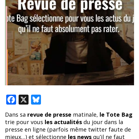
F
X
Bl
ac
u
Dans sa
revue de presse
matinale,
le Tote Bag
e
e
trie pour vous
les actualités
du jour dans la
b
sk
presse en ligne (parfois même twitter faute de
mieux…) et sélectionne
les news
qu’il ne faut