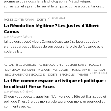
promesse que nous a faite la photographie. Métaphysique,
surréaliste, elle prend le réel et le temps au corps à corps. Parlons...
21 AVRIL 2024
MONDE CONTEMPORAIN
SOCIÉTÉ
La Révolution légitime ? Les Justes d’Albert
Camus
par
Mathieu Salami
J’ai toujours trouvé Albert Camus pédagogue à sa façon. Les deux
grandes parties politiques de son oeuvre, le cycle de l’absurde et le
cycle de la...
ACTUALITÉS CULTURELLES
AGENDA CULTUREL
CULTURE & ARTS
ECOLOGIE
MONDE CONTEMPORAIN
MUSIQUE
NON CLASSÉ
PHOTOGRAPHIE
POLITIQUE
21 AVRIL 2024
RECOMMANDATIONS (ÉCOLOGIE)
SOCIÉTÉ
SPECTACLES
THÉÂTRE
La fête comme espace artistique et politique :
le collectif Fierce Faces
par
Victoria de Bank
Si vous vous posez la question : “L’univers de la fête est-il artistique et
politique ?” J’espère que mon article saura vous montrer pourquoi et
comment avec le...