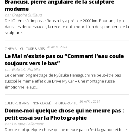
Brancusi, pierre angulaire de la sculpture
moderne
par
Grégoire Suillaud
De l’Olténie à l’impasse Ronsin il y a près de 2000 km. Pourtant, il y a
dans ces deux espaces, la recette qui a nourri l’un des pionniers de la
sculpture...
28 AVRIL 2024
CINÉMA
CULTURE & ARTS
Le Mal n’existe pas ou “Comment l’eau coule
toujours vers le bas”
par
Gabriela Portillo
Le dernier long métrage de Ryûsuke Hamaguchi n’a peut-être pas
suscité le même effet que Drive My Car – une montagne russe
émotionnelle aux...
26 AVRIL 2024
CULTURE & ARTS
NON CLASSÉ
PHOTOGRAPHIE
Donne-moi quelque chose qui ne meure pas :
petit essai sur la Photographie
par
Louane Lallemant
Donne-moi quelque chose qui ne meure pas : c'est la grande et folle