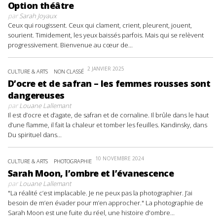
Option théâtre
par
Sarah Joyaux
Ceux qui rougissent. Ceux qui clament, crient, pleurent, jouent,
sourient. Timidement, les yeux baissés parfois. Mais qui se relèvent
progressivement. Bienvenue au cœur de...
2 JANVIER 2025
CULTURE & ARTS
NON CLASSÉ
D’ocre et de safran – les femmes rousses sont
dangereuses
par
Louane Lallemant
Il est d’ocre et d’agate, de safran et de cornaline. Il brûle dans le haut
d’une flamme, il fait la chaleur et tomber les feuilles. Kandinsky, dans
Du spirituel dans...
10 NOVEMBRE 2024
CULTURE & ARTS
PHOTOGRAPHIE
Sarah Moon, l’ombre et l’évanescence
par
Louane Lallemant
"La réalité c’est implacable. Je ne peux pas la photographier. J’ai
besoin de m’en évader pour m’en approcher." La photographie de
Sarah Moon est une fuite du réel, une histoire d'ombre...