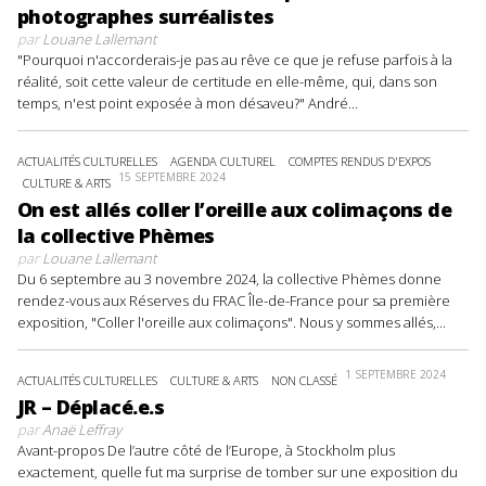
photographes surréalistes
par
Louane Lallemant
"Pourquoi n'accorderais-je pas au rêve ce que je refuse parfois à la
réalité, soit cette valeur de certitude en elle-même, qui, dans son
temps, n'est point exposée à mon désaveu?" André...
ACTUALITÉS CULTURELLES
AGENDA CULTUREL
COMPTES RENDUS D'EXPOS
15 SEPTEMBRE 2024
CULTURE & ARTS
On est allés coller l’oreille aux colimaçons de
la collective Phèmes
par
Louane Lallemant
Du 6 septembre au 3 novembre 2024, la collective Phèmes donne
rendez-vous aux Réserves du FRAC Île-de-France pour sa première
exposition, "Coller l'oreille aux colimaçons". Nous y sommes allés,...
1 SEPTEMBRE 2024
ACTUALITÉS CULTURELLES
CULTURE & ARTS
NON CLASSÉ
JR – Déplacé.e.s
par
Anaë Leffray
Avant-propos De l’autre côté de l’Europe, à Stockholm plus
exactement, quelle fut ma surprise de tomber sur une exposition du