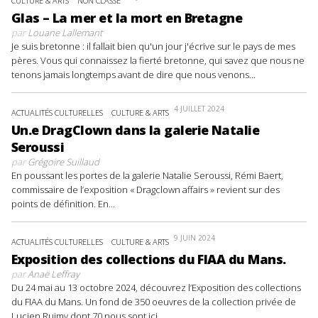
CULTURE & ARTS
NON CLASSÉ
Glas – La mer et la mort en Bretagne
par
Louane Lallemant
Je suis bretonne : il fallait bien qu'un jour j'écrive sur le pays de mes
pères. Vous qui connaissez la fierté bretonne, qui savez que nous ne
tenons jamais longtemps avant de dire que nous venons...
4 JUILLET 2024
ACTUALITÉS CULTURELLES
CULTURE & ARTS
Un.e DragClown dans la galerie Natalie
Seroussi
par
Grégoire Suillaud
En poussant les portes de la galerie Natalie Seroussi, Rémi Baert,
commissaire de l’exposition « Dragclown affairs » revient sur des
points de définition. En...
9 JUIN 2024
ACTUALITÉS CULTURELLES
CULTURE & ARTS
Exposition des collections du FIAA du Mans.
par
Anaë Leffray
Du 24 mai au 13 octobre 2024, découvrez l’Exposition des collections
du FIAA du Mans. Un fond de 350 oeuvres de la collection privée de
Lucien Ruimy dont 70 nous sont ici...