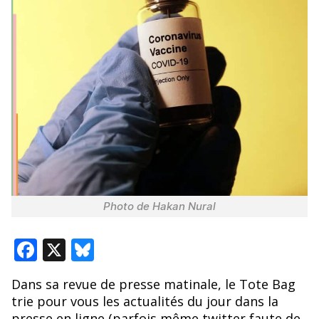
Photo de Hakan Nural
F
X
Bl
ac
u
Dans sa revue de presse matinale, le Tote Bag
e
e
trie pour vous les actualités du jour dans la
b
sk
presse en ligne (parfois même twitter faute de