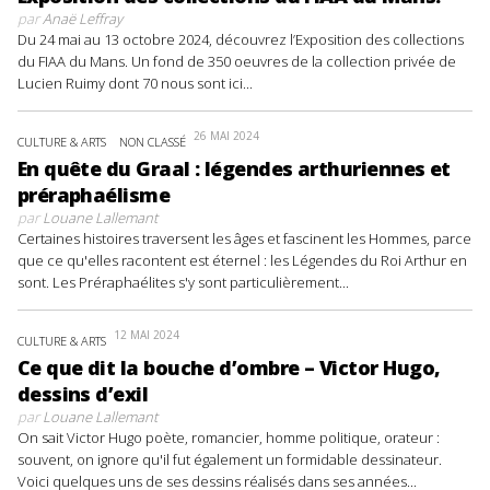
par
Anaë Leffray
Du 24 mai au 13 octobre 2024, découvrez l’Exposition des collections
du FIAA du Mans. Un fond de 350 oeuvres de la collection privée de
Lucien Ruimy dont 70 nous sont ici...
26 MAI 2024
CULTURE & ARTS
NON CLASSÉ
En quête du Graal : légendes arthuriennes et
préraphaélisme
par
Louane Lallemant
Certaines histoires traversent les âges et fascinent les Hommes, parce
que ce qu'elles racontent est éternel : les Légendes du Roi Arthur en
sont. Les Préraphaélites s'y sont particulièrement...
12 MAI 2024
CULTURE & ARTS
Ce que dit la bouche d’ombre – Victor Hugo,
dessins d’exil
par
Louane Lallemant
On sait Victor Hugo poète, romancier, homme politique, orateur :
souvent, on ignore qu'il fut également un formidable dessinateur.
Voici quelques uns de ses dessins réalisés dans ses années...