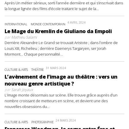
Après Un métier sérieux, sorti l’année dernière et qui s’inscrivait dans
la longue lignée des films d’école traitant le sujet de la...
4 AVRIL 2024
INTERNATIONAL
MONDE CONTEMPORAIN
Le Mage du Kremlin de Giuliano da Empoli
par
Mathieu Salami
Derrière Alexandre Le Grand se trouvait Aristote ; dans l’ombre de
Louis XIII, Richelieu ; derrière Daenerys Targaryen, ser Jorah
Mormont… Chaque personnalité...
31 MARS 2024
CULTURE & ARTS
THÉÂTRE
L’avènement de l’image au théâtre : vers un
nouveau genre artistique ?
par
Sarah Joyaux
L’image monte désormais sur scène. Elle trouve grâce auprès d’un
nombre croissant de metteurs en scène, et devient une des
nouvelles obsessions du...
24 MARS 2024
CULTURE & ARTS
PHOTOGRAPHIE
Francesca Woodman, le corps entre Éros et