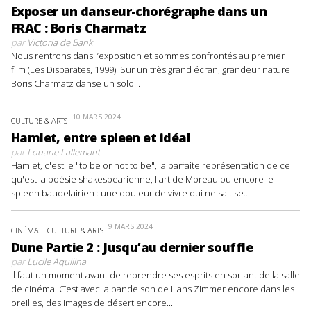
Exposer un danseur-chorégraphe dans un
FRAC : Boris Charmatz
par
Victoria de Bank
Nous rentrons dans l’exposition et sommes confrontés au premier
film (Les Disparates, 1999). Sur un très grand écran, grandeur nature
Boris Charmatz danse un solo...
10 MARS 2024
CULTURE & ARTS
Hamlet, entre spleen et idéal
par
Louane Lallemant
Hamlet, c'est le "to be or not to be", la parfaite représentation de ce
qu'est la poésie shakespearienne, l'art de Moreau ou encore le
spleen baudelairien : une douleur de vivre qui ne sait se...
9 MARS 2024
CINÉMA
CULTURE & ARTS
Dune Partie 2 : Jusqu’au dernier souffle
par
Lucile Aquilina
Il faut un moment avant de reprendre ses esprits en sortant de la salle
de cinéma. C’est avec la bande son de Hans Zimmer encore dans les
oreilles, des images de désert encore...