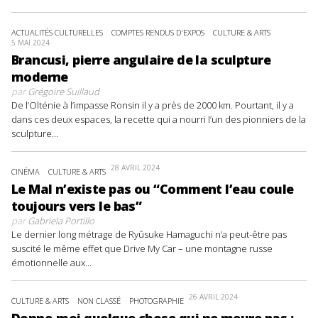
ACTUALITÉS CULTURELLES
COMPTES RENDUS D'EXPOS
CULTURE & ARTS
5 MAI 2024
Brancusi, pierre angulaire de la sculpture
moderne
par
Grégoire Suillaud
De l’Olténie à l’impasse Ronsin il y a près de 2000 km. Pourtant, il y a
dans ces deux espaces, la recette qui a nourri l’un des pionniers de la
sculpture...
28 AVRIL 2024
CINÉMA
CULTURE & ARTS
Le Mal n’existe pas ou “Comment l’eau coule
toujours vers le bas”
par
Gabriela Portillo
Le dernier long métrage de Ryûsuke Hamaguchi n’a peut-être pas
suscité le même effet que Drive My Car – une montagne russe
émotionnelle aux...
26 AVRIL 2024
CULTURE & ARTS
NON CLASSÉ
PHOTOGRAPHIE
Donne-moi quelque chose qui ne meure pas :