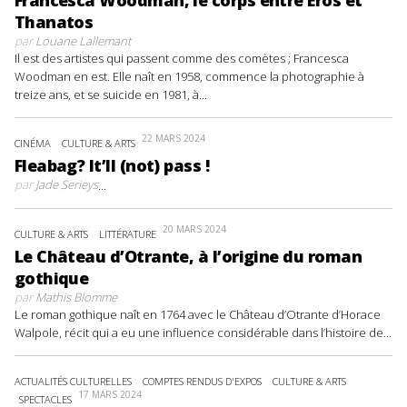
Thanatos
par
Louane Lallemant
Il est des artistes qui passent comme des comètes ; Francesca
Woodman en est. Elle naît en 1958, commence la photographie à
treize ans, et se suicide en 1981, à...
22 MARS 2024
CINÉMA
CULTURE & ARTS
Fleabag? It’ll (not) pass !
par
Jade Serieys
...
20 MARS 2024
CULTURE & ARTS
LITTÉRATURE
Le Château d’Otrante, à l’origine du roman
gothique
par
Mathis Blomme
Le roman gothique naît en 1764 avec le Château d’Otrante d’Horace
Walpole, récit qui a eu une influence considérable dans l’histoire de...
ACTUALITÉS CULTURELLES
COMPTES RENDUS D'EXPOS
CULTURE & ARTS
17 MARS 2024
SPECTACLES