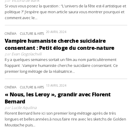
par
Victoria de Bank
Si vous vous posez la question : “L’univers de la fête est-il artistique et
politique ?” J’espère que mon article saura vous montrer pourquoi et
comment avec le...
20 AVRIL 2024
CINÉMA
CULTURE & ARTS
Vampire humaniste cherche suicidaire
consentant : Petit éloge du contre-nature
par
Evan Gogolachvili
Il y a quelques semaines sortait un film au nom particulièrement
frappant : Vampire humaniste cherche suicidaire consentant. Ce
premier long métrage de la réalisatrice...
13 AVRIL 2024
CINÉMA
CULTURE & ARTS
« Nous, les Leroy », grandir avec Florent
Bernard
par
Lucile Aquilina
Florent Bernard livre ici son premier long-métrage après de très
longues et belles années à nous faire rire avec les sketchs de Golden
Moustache puis...