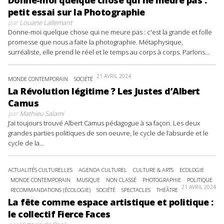
petit essai sur la Photographie
par
Louane Lallemant
Donne-moi quelque chose qui ne meure pas : c'est la grande et folle
promesse que nous a faite la photographie. Métaphysique,
surréaliste, elle prend le réel et le temps au corps à corps. Parlons...
21 AVRIL 2024
MONDE CONTEMPORAIN
SOCIÉTÉ
La Révolution légitime ? Les Justes d’Albert
Camus
par
Mathieu Salami
J’ai toujours trouvé Albert Camus pédagogue à sa façon. Les deux
grandes parties politiques de son oeuvre, le cycle de l’absurde et le
cycle de la...
ACTUALITÉS CULTURELLES
AGENDA CULTUREL
CULTURE & ARTS
ECOLOGIE
MONDE CONTEMPORAIN
MUSIQUE
NON CLASSÉ
PHOTOGRAPHIE
POLITIQUE
21 AVRIL 2024
RECOMMANDATIONS (ÉCOLOGIE)
SOCIÉTÉ
SPECTACLES
THÉÂTRE
La fête comme espace artistique et politique :
le collectif Fierce Faces