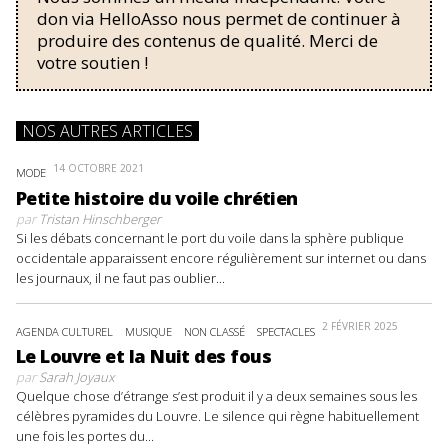
don via HelloAsso nous permet de continuer à
produire des contenus de qualité. Merci de
votre soutien !
NOS AUTRES ARTICLES
14 OCTOBRE 2021
MODE
Petite histoire du voile chrétien
par
Tristan Hinschberger
Si les débats concernant le port du voile dans la sphère publique
occidentale apparaissent encore régulièrement sur internet ou dans
les journaux, il ne faut pas oublier...
2 FÉVRIER 2025
AGENDA CULTUREL
MUSIQUE
NON CLASSÉ
SPECTACLES
Le Louvre et la Nuit des fous
par
Sarah Joyaux
Quelque chose d’étrange s’est produit il y a deux semaines sous les
célèbres pyramides du Louvre. Le silence qui règne habituellement
une fois les portes du...