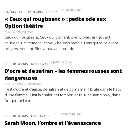
13 JANVIER 2025
CINÉMA
CULTURE & ARTS
THÉÂTRE
« Ceux qui rougissent » : petite ode aux
Option théâtre
par
Sarah Joyaux
Ceux qui rougissent. Ceux qui clament, crient, pleurent, jouent,
sourient. Timidement, les yeux baissés parfois. Mais qui se relèvent
progressivement. Bienvenue au cœur de...
2 JANVIER 2025
CULTURE & ARTS
NON CLASSÉ
D’ocre et de safran – les femmes rousses sont
dangereuses
par
Louane Lallemant
Il est d’ocre et d’agate, de safran et de cornaline. Il brûle dans le haut
d’une flamme, il fait la chaleur et tomber les feuilles. Kandinsky, dans
Du spirituel dans...
10 NOVEMBRE 2024
CULTURE & ARTS
PHOTOGRAPHIE
Sarah Moon, l’ombre et l’évanescence