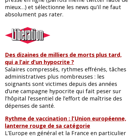
o
y
mieux…) et sélectionne les news qu’il ne faut
absolument pas rater.
o
k
Des dizaines de milliers de morts plus tard,
qui a l’air d’un hypocrite ?
Salaires compressés, rythmes effrénés, tâches
administratives plus nombreuses : les
soignants sont victimes depuis des années
d’une campagne hypocrite qui fait peser sur
l’hôpital l’essentiel de l’effort de maîtrise des
dépenses de santé.
Rythme de vaccination : l’Union européenne,
lanterne rouge de sa catégorie
L’Europe en général et la France en particulier