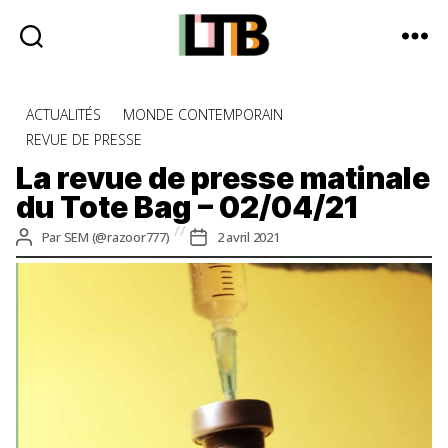
Le
Tote
Catégories
ACTUALITÉS
MONDE CONTEMPORAIN
Bag
REVUE DE PRESSE
-
Média
La revue de presse matinale
d'information
du Tote Bag – 02/04/21
quotidienne
Auteur
Date
Par
SEM (@razoor777)
2 avril 2021
de
de
l’article
l’article