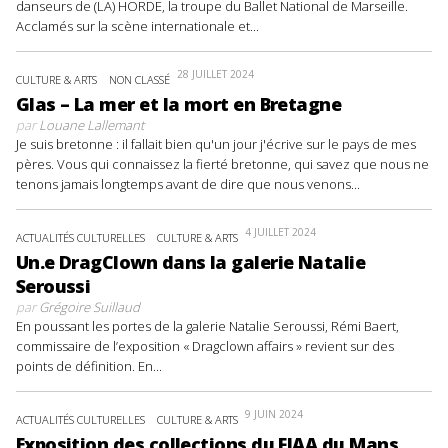
danseurs de (LA) HORDE, la troupe du Ballet National de Marseille.
Acclamés sur la scène internationale et...
28 JUILLET 2024
CULTURE & ARTS
NON CLASSÉ
Glas – La mer et la mort en Bretagne
par
Louane Lallemant
Je suis bretonne : il fallait bien qu'un jour j'écrive sur le pays de mes
pères. Vous qui connaissez la fierté bretonne, qui savez que nous ne
tenons jamais longtemps avant de dire que nous venons...
4 JUILLET 2024
ACTUALITÉS CULTURELLES
CULTURE & ARTS
Un.e DragClown dans la galerie Natalie
Seroussi
par
Grégoire Suillaud
En poussant les portes de la galerie Natalie Seroussi, Rémi Baert,
commissaire de l’exposition « Dragclown affairs » revient sur des
points de définition. En...
9 JUIN 2024
ACTUALITÉS CULTURELLES
CULTURE & ARTS
Exposition des collections du FIAA du Mans.