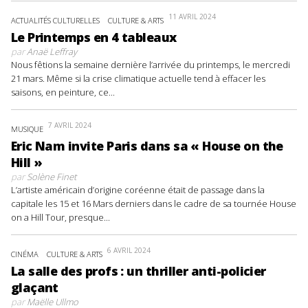
11 AVRIL 2024
ACTUALITÉS CULTURELLES
CULTURE & ARTS
Le Printemps en 4 tableaux
par
Anaë Leffray
Nous fêtions la semaine dernière l’arrivée du printemps, le mercredi
21 mars. Même si la crise climatique actuelle tend à effacer les
saisons, en peinture, ce...
7 AVRIL 2024
MUSIQUE
Eric Nam invite Paris dans sa « House on the
Hill »
par
Solène Finet
L’artiste américain d’origine coréenne était de passage dans la
capitale les 15 et 16 Mars derniers dans le cadre de sa tournée House
on a Hill Tour, presque...
6 AVRIL 2024
CINÉMA
CULTURE & ARTS
La salle des profs : un thriller anti-policier
glaçant
par
Maëlle Ullmo