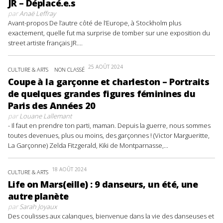
JR – Déplacé.e.s
par
Anaë Leffray
Avant-propos De l’autre côté de l’Europe, à Stockholm plus
exactement, quelle fut ma surprise de tomber sur une exposition du
street artiste français JR....
25 AOÛT 2024
CULTURE & ARTS
NON CLASSÉ
Coupe à la garçonne et charleston – Portraits
de quelques grandes figures féminines du
Paris des Années 20
par
Louane Lallemant
- Il faut en prendre ton parti, maman. Depuis la guerre, nous sommes
toutes devenues, plus ou moins, des garçonnes ! (Victor Margueritte,
La Garçonne) Zelda Fitzgerald, Kiki de Montparnasse,...
18 AOÛT 2024
CULTURE & ARTS
Life on Mars(eille) : 9 danseurs, un été, une
autre planète
par
Sarah Joyaux
Des coulisses aux calanques, bienvenue dans la vie des danseuses et