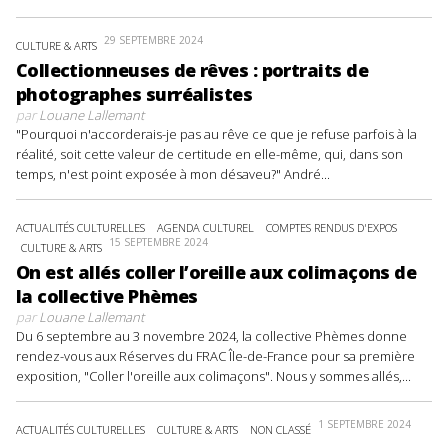
29 SEPTEMBRE 2024
CULTURE & ARTS
Collectionneuses de rêves : portraits de
photographes surréalistes
par
Louane Lallemant
"Pourquoi n'accorderais-je pas au rêve ce que je refuse parfois à la
réalité, soit cette valeur de certitude en elle-même, qui, dans son
temps, n'est point exposée à mon désaveu?" André...
ACTUALITÉS CULTURELLES
AGENDA CULTUREL
COMPTES RENDUS D'EXPOS
15 SEPTEMBRE 2024
CULTURE & ARTS
On est allés coller l’oreille aux colimaçons de
la collective Phèmes
par
Louane Lallemant
Du 6 septembre au 3 novembre 2024, la collective Phèmes donne
rendez-vous aux Réserves du FRAC Île-de-France pour sa première
exposition, "Coller l'oreille aux colimaçons". Nous y sommes allés,...
1 SEPTEMBRE 2024
ACTUALITÉS CULTURELLES
CULTURE & ARTS
NON CLASSÉ