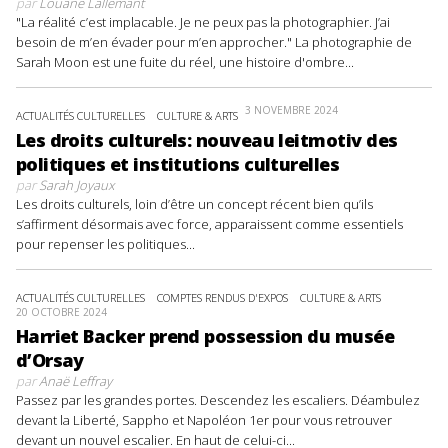
par
Louane Lallemant
"La réalité c’est implacable. Je ne peux pas la photographier. J’ai
besoin de m’en évader pour m’en approcher." La photographie de
Sarah Moon est une fuite du réel, une histoire d'ombre...
3 NOVEMBRE 2024
ACTUALITÉS CULTURELLES
CULTURE & ARTS
Les droits culturels: nouveau leitmotiv des
politiques et institutions culturelles
par
Sarah Joyaux
Les droits culturels, loin d’être un concept récent bien qu’ils
s’affirment désormais avec force, apparaissent comme essentiels
pour repenser les politiques...
ACTUALITÉS CULTURELLES
COMPTES RENDUS D'EXPOS
CULTURE & ARTS
20 OCTOBRE 2024
Harriet Backer prend possession du musée
d’Orsay
par
Anaë Leffray
Passez par les grandes portes. Descendez les escaliers. Déambulez
devant la Liberté, Sappho et Napoléon 1er pour vous retrouver
devant un nouvel escalier. En haut de celui-ci...