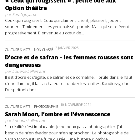
« Ceux qui rougissent » : petite ode aux
Option théâtre
par
Sarah Joyaux
Ceux qui rougissent. Ceux qui clament, crient, pleurent, jouent,
sourient. Timidement, les yeux baissés parfois. Mais qui se relèvent
progressivement. Bienvenue au cœur de...
2 JANVIER 2025
CULTURE & ARTS
NON CLASSÉ
D’ocre et de safran – les femmes rousses sont
dangereuses
par
Louane Lallemant
Il est d’ocre et d’agate, de safran et de cornaline. Il brûle dans le haut
d’une flamme, il fait la chaleur et tomber les feuilles. Kandinsky, dans
Du spirituel dans...
10 NOVEMBRE 2024
CULTURE & ARTS
PHOTOGRAPHIE
Sarah Moon, l’ombre et l’évanescence
par
Louane Lallemant
"La réalité c’est implacable. Je ne peux pas la photographier. J’ai
besoin de m’en évader pour m’en approcher." La photographie de
Sarah Moon est une fuite du réel, une histoire d'ombre...