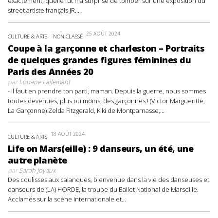
exactement, quelle fut ma surprise de tomber sur une exposition du
street artiste français JR....
25 AOÛT 2024
CULTURE & ARTS
NON CLASSÉ
Coupe à la garçonne et charleston – Portraits
de quelques grandes figures féminines du
Paris des Années 20
par
Louane Lallemant
- Il faut en prendre ton parti, maman. Depuis la guerre, nous sommes
toutes devenues, plus ou moins, des garçonnes ! (Victor Margueritte,
La Garçonne) Zelda Fitzgerald, Kiki de Montparnasse,...
18 AOÛT 2024
CULTURE & ARTS
Life on Mars(eille) : 9 danseurs, un été, une
autre planète
par
Sarah Joyaux
Des coulisses aux calanques, bienvenue dans la vie des danseuses et
danseurs de (LA) HORDE, la troupe du Ballet National de Marseille.
Acclamés sur la scène internationale et...