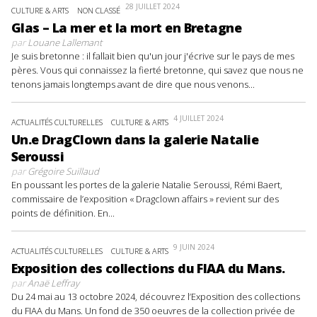
28 JUILLET 2024
CULTURE & ARTS
NON CLASSÉ
Glas – La mer et la mort en Bretagne
par
Louane Lallemant
Je suis bretonne : il fallait bien qu'un jour j'écrive sur le pays de mes
pères. Vous qui connaissez la fierté bretonne, qui savez que nous ne
tenons jamais longtemps avant de dire que nous venons...
4 JUILLET 2024
ACTUALITÉS CULTURELLES
CULTURE & ARTS
Un.e DragClown dans la galerie Natalie
Seroussi
par
Grégoire Suillaud
En poussant les portes de la galerie Natalie Seroussi, Rémi Baert,
commissaire de l’exposition « Dragclown affairs » revient sur des
points de définition. En...
9 JUIN 2024
ACTUALITÉS CULTURELLES
CULTURE & ARTS
Exposition des collections du FIAA du Mans.
par
Anaë Leffray
Du 24 mai au 13 octobre 2024, découvrez l’Exposition des collections
du FIAA du Mans. Un fond de 350 oeuvres de la collection privée de