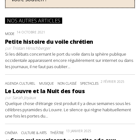
NOS AUTRES ARTICLES
14 OCTOBRE 2021
MODE
Petite histoire du voile chrétien
par
Tristan Hinschberger
Si les débats concernant le port du voile dans la sphère publique
occidentale apparaissent encore régulièrement sur internet ou dans
les journaux, il ne faut pas oublier...
2 FÉVRIER 2025
AGENDA CULTUREL
MUSIQUE
NON CLASSÉ
SPECTACLES
Le Louvre et la Nuit des fous
par
Sarah Joyaux
Quelque chose d’étrange s’est produit il y a deux semaines sous les
célèbres pyramides du Louvre. Le silence qui règne habituellement
une fois les portes du...
13 JANVIER 2025
CINÉMA
CULTURE & ARTS
THÉÂTRE