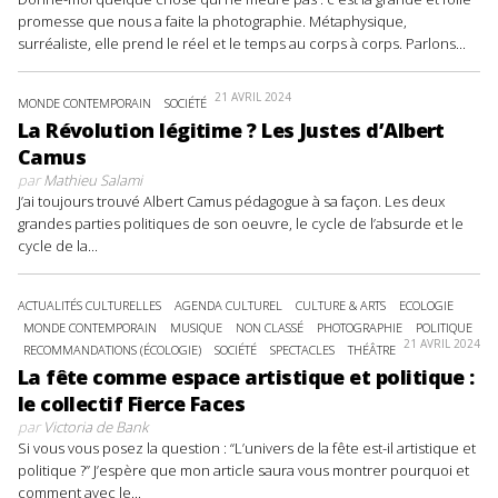
promesse que nous a faite la photographie. Métaphysique,
surréaliste, elle prend le réel et le temps au corps à corps. Parlons...
21 AVRIL 2024
MONDE CONTEMPORAIN
SOCIÉTÉ
La Révolution légitime ? Les Justes d’Albert
Camus
par
Mathieu Salami
J’ai toujours trouvé Albert Camus pédagogue à sa façon. Les deux
grandes parties politiques de son oeuvre, le cycle de l’absurde et le
cycle de la...
ACTUALITÉS CULTURELLES
AGENDA CULTUREL
CULTURE & ARTS
ECOLOGIE
MONDE CONTEMPORAIN
MUSIQUE
NON CLASSÉ
PHOTOGRAPHIE
POLITIQUE
21 AVRIL 2024
RECOMMANDATIONS (ÉCOLOGIE)
SOCIÉTÉ
SPECTACLES
THÉÂTRE
La fête comme espace artistique et politique :
le collectif Fierce Faces
par
Victoria de Bank
Si vous vous posez la question : “L’univers de la fête est-il artistique et
politique ?” J’espère que mon article saura vous montrer pourquoi et
comment avec le...