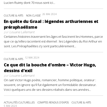
Lucien Ruimy dont 70 nous sont ici...
26 MAI 2024
CULTURE & ARTS
NON CLASSÉ
En quête du Graal : légendes arthuriennes et
préraphaélisme
par
Louane Lallemant
Certaines histoires traversent les âges et fascinent les Hommes, parce
que ce qu'elles racontent est éternel : les Légendes du Roi Arthur en
sont. Les Préraphaélites s'y sont particulièrement...
12 MAI 2024
CULTURE & ARTS
Ce que dit la bouche d’ombre – Victor Hugo,
dessins d’exil
par
Louane Lallemant
On sait Victor Hugo poète, romancier, homme politique, orateur :
souvent, on ignore qu'il fut également un formidable dessinateur.
Voici quelques uns de ses dessins réalisés dans ses années...
ACTUALITÉS CULTURELLES
COMPTES RENDUS D'EXPOS
CULTURE & ARTS
5 MAI 2024