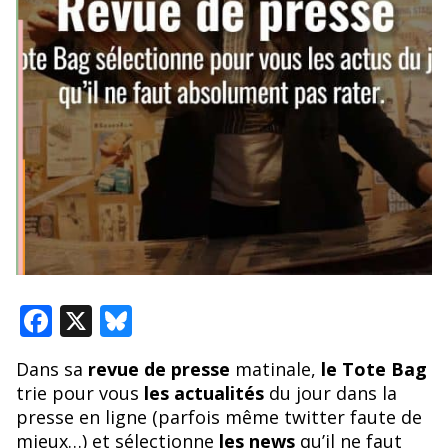
F
X
Bl
ac
u
Dans sa
revue de presse
matinale,
le Tote Bag
e
e
trie pour vous
les actualités
du jour dans la
b
sk
presse en ligne (parfois même twitter faute de
mieux…) et sélectionne
les news
qu’il ne faut