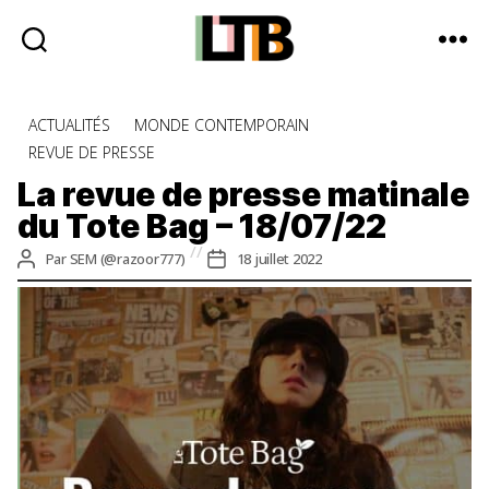
Le
Tote
Catégories
ACTUALITÉS
MONDE CONTEMPORAIN
Bag
REVUE DE PRESSE
-
Média
La revue de presse matinale
d'information
du Tote Bag – 18/07/22
quotidienne
Auteur
Date
Par
SEM (@razoor777)
18 juillet 2022
de
de
l’article
l’article