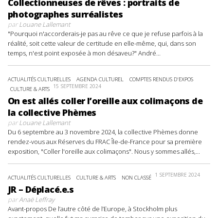
Collectionneuses de rêves : portraits de
photographes surréalistes
par
Louane Lallemant
"Pourquoi n'accorderais-je pas au rêve ce que je refuse parfois à la
réalité, soit cette valeur de certitude en elle-même, qui, dans son
temps, n'est point exposée à mon désaveu?" André...
ACTUALITÉS CULTURELLES
AGENDA CULTUREL
COMPTES RENDUS D'EXPOS
15 SEPTEMBRE 2024
CULTURE & ARTS
On est allés coller l’oreille aux colimaçons de
la collective Phèmes
par
Louane Lallemant
Du 6 septembre au 3 novembre 2024, la collective Phèmes donne
rendez-vous aux Réserves du FRAC Île-de-France pour sa première
exposition, "Coller l'oreille aux colimaçons". Nous y sommes allés,...
1 SEPTEMBRE 2024
ACTUALITÉS CULTURELLES
CULTURE & ARTS
NON CLASSÉ
JR – Déplacé.e.s
par
Anaë Leffray
Avant-propos De l’autre côté de l’Europe, à Stockholm plus