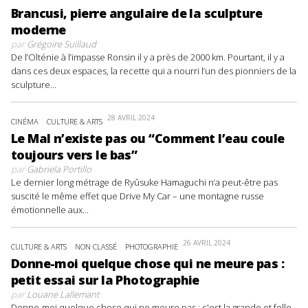
Brancusi, pierre angulaire de la sculpture
moderne
par
Grégoire Suillaud
De l’Olténie à l’impasse Ronsin il y a près de 2000 km. Pourtant, il y a
dans ces deux espaces, la recette qui a nourri l’un des pionniers de la
sculpture...
28 AVRIL 2024
CINÉMA
CULTURE & ARTS
Le Mal n’existe pas ou “Comment l’eau coule
toujours vers le bas”
par
Gabriela Portillo
Le dernier long métrage de Ryûsuke Hamaguchi n’a peut-être pas
suscité le même effet que Drive My Car – une montagne russe
émotionnelle aux...
26 AVRIL 2024
CULTURE & ARTS
NON CLASSÉ
PHOTOGRAPHIE
Donne-moi quelque chose qui ne meure pas :
petit essai sur la Photographie
par
Louane Lallemant
Donne-moi quelque chose qui ne meure pas : c'est la grande et folle