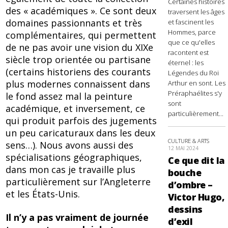
Certaines histoires
des « académiques ». Ce sont deux
traversent les âges
domaines passionnants et très
et fascinent les
Hommes, parce
complémentaires, qui permettent
que ce qu'elles
de ne pas avoir une vision du XIXe
racontent est
siècle trop orientée ou partisane
éternel : les
(certains historiens des courants
Légendes du Roi
plus modernes connaissent dans
Arthur en sont. Les
Préraphaélites s'y
le fond assez mal la peinture
sont
académique, et inversement, ce
particulièrement...
qui produit parfois des jugements
un peu caricaturaux dans les deux
CULTURE & ARTS
sens…). Nous avons aussi des
12 MAI 2024
spécialisations géographiques,
Ce que dit la
dans mon cas je travaille plus
bouche
particulièrement sur l’Angleterre
d’ombre –
et les États-Unis.
Victor Hugo,
dessins
Il n’y a pas vraiment de journée
d’exil