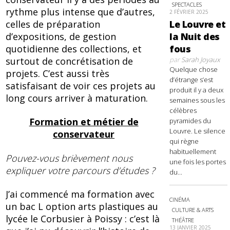
SPECTACLES
rythme plus intense que d’autres,
2 FÉVRIER 2025
celles de préparation
Le Louvre et
d’expositions, de gestion
la Nuit des
quotidienne des collections, et
fous
surtout de concrétisation de
par
Sarah Joyaux
Quelque chose
projets. C’est aussi très
d’étrange s’est
satisfaisant de voir ces projets au
produit il y a deux
long cours arriver à maturation.
semaines sous les
célèbres
Formation et métier de
pyramides du
Louvre. Le silence
conservateur
qui règne
habituellement
Pouvez-vous brièvement nous
une fois les portes
expliquer votre parcours d’études ?
du...
J’ai commencé ma formation avec
CINÉMA
un bac L option arts plastiques au
CULTURE & ARTS
lycée le Corbusier à Poissy : c’est là
THÉÂTRE
13 JANVIER 2025