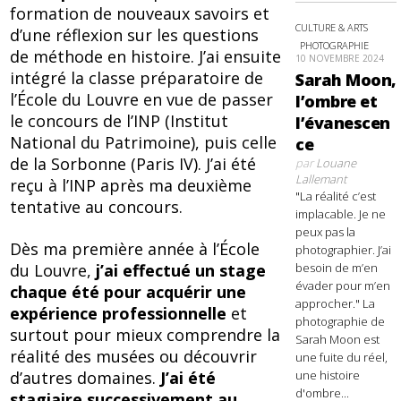
formation de nouveaux savoirs et
CULTURE & ARTS
d’une réflexion sur les questions
PHOTOGRAPHIE
de méthode en histoire. J’ai ensuite
10 NOVEMBRE 2024
intégré la classe préparatoire de
Sarah Moon,
l’École du Louvre en vue de passer
l’ombre et
le concours de l’INP (Institut
l’évanescen
National du Patrimoine), puis celle
ce
de la Sorbonne (Paris IV). J’ai été
par
Louane
Lallemant
reçu à l’INP après ma deuxième
"La réalité c’est
tentative au concours.
implacable. Je ne
peux pas la
Dès ma première année à l’École
photographier. J’ai
du Louvre,
j’ai effectué un stage
besoin de m’en
évader pour m’en
chaque été pour acquérir une
approcher." La
expérience professionnelle
et
photographie de
surtout pour mieux comprendre la
Sarah Moon est
réalité des musées ou découvrir
une fuite du réel,
d’autres domaines.
J’ai été
une histoire
d'ombre...
stagiaire successivement au