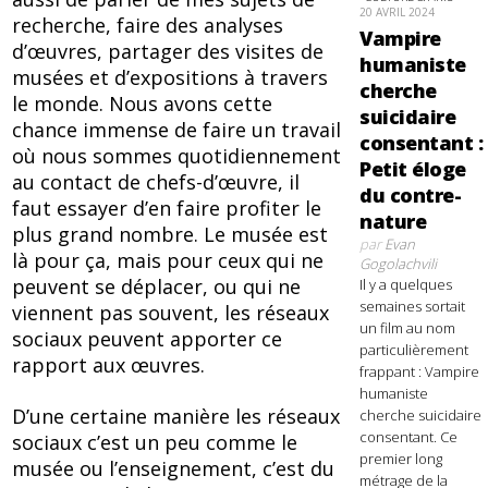
20 AVRIL 2024
recherche, faire des analyses
Vampire
d’œuvres, partager des visites de
humaniste
musées et d’expositions à travers
cherche
le monde. Nous avons cette
suicidaire
chance immense de faire un travail
consentant :
où nous sommes quotidiennement
Petit éloge
au contact de chefs-d’œuvre, il
du contre-
faut essayer d’en faire profiter le
nature
plus grand nombre. Le musée est
par
Evan
là pour ça, mais pour ceux qui ne
Gogolachvili
peuvent se déplacer, ou qui ne
Il y a quelques
semaines sortait
viennent pas souvent, les réseaux
un film au nom
sociaux peuvent apporter ce
particulièrement
rapport aux œuvres.
frappant : Vampire
humaniste
D’une certaine manière les réseaux
cherche suicidaire
consentant. Ce
sociaux c’est un peu comme le
premier long
musée ou l’enseignement, c’est du
métrage de la