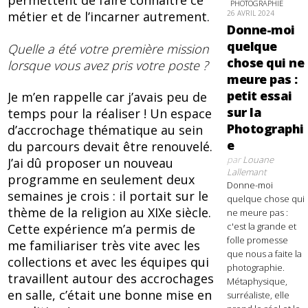
permettent de faire connaître ce
PHOTOGRAPHIE
26 AVRIL 2024
métier et de l’incarner autrement.
Donne-moi
quelque
Quelle a été votre première mission
chose qui ne
lorsque vous avez pris votre poste ?
meure pas :
petit essai
Je m’en rappelle car j’avais peu de
sur la
temps pour la réaliser ! Un espace
Photographi
d’accrochage thématique au sein
e
du parcours devait être renouvelé.
par
Louane
J’ai dû proposer un nouveau
Lallemant
programme en seulement deux
Donne-moi
semaines je crois : il portait sur le
quelque chose qui
thème de la religion au XIXe siècle.
ne meure pas :
c'est la grande et
Cette expérience m’a permis de
folle promesse
me familiariser très vite avec les
que nous a faite la
collections et avec les équipes qui
photographie.
travaillent autour des accrochages
Métaphysique,
en salle, c’était une bonne mise en
surréaliste, elle