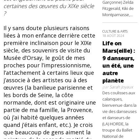
Garçonne) Zelda
certaines des œuvres du XIXe siècle
Fitzgerald, Kiki de
?
Montparnasse,...
Il y sans doute plusieurs raisons
CULTURE & ARTS
liées à mon enfance derrière cette
18 AOÛT 2024
première inclinaison pour le XIXe
Life on
siècle, des souvenirs de visite du
Mars(eille) :
Musée d’Orsay, le goût de mes
9 danseurs,
proches pour l’impressionnisme,
un été, une
l’attachement à certains lieux que
autre
j’associe à des artistes ou à des
planète
œuvres (la banlieue parisienne et
par
Sarah Joyaux
Des coulisses aux
les bords de Seine, la côte
calanques,
normande, dont est originaire une
bienvenue dans la
partie de ma famille, la Provence,
vie des danseuses
où j’ai habité quelques années
et danseurs de
quand j’étais enfant, etc.). Je crois
(LA) HORDE, la
troupe du Ballet
que beaucoup de gens aiment la
National de