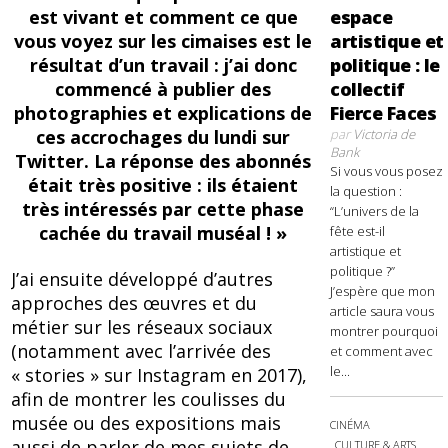
est vivant et comment ce que
espace
vous voyez sur les cimaises est le
artistique et
résultat d’un travail : j’ai donc
politique : le
commencé à publier des
collectif
photographies et explications de
Fierce Faces
ces accrochages du lundi sur
par
Victoria de
Bank
Twitter. La réponse des abonnés
Si vous vous posez
était très positive : ils étaient
la question :
très intéressés par cette phase
“L’univers de la
cachée du travail muséal ! »
fête est-il
artistique et
politique ?”
J’ai ensuite développé d’autres
J’espère que mon
approches des œuvres et du
article saura vous
métier sur les réseaux sociaux
montrer pourquoi
(notamment avec l’arrivée des
et comment avec
le...
« stories » sur Instagram en 2017),
afin de montrer les coulisses du
musée ou des expositions mais
CINÉMA
aussi de parler de mes sujets de
CULTURE & ARTS