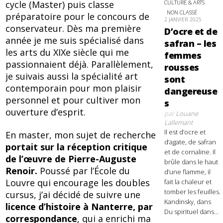
cycle (Master) puis classe
CULTURE & ARTS
NON CLASSÉ
préparatoire pour le concours de
2 JANVIER 2025
conservateur. Dès ma première
D’ocre et de
année je me suis spécialisé dans
safran – les
les arts du XIXe siècle qui me
femmes
passionnaient déjà. Parallèlement,
rousses
je suivais aussi la spécialité art
sont
contemporain pour mon plaisir
dangereuse
personnel et pour cultiver mon
s
ouverture d’esprit.
par
Louane
Lallemant
Il est d’ocre et
En master, mon sujet de recherche
d’agate, de safran
portait sur la réception critique
et de cornaline. Il
de l’œuvre de Pierre-Auguste
brûle dans le haut
Renoir.
Poussé par l’École du
d’une flamme, il
Louvre qui encourage les doubles
fait la chaleur et
tomber les feuilles.
cursus, j’ai décidé de suivre une
Kandinsky, dans
licence d’histoire à Nanterre, par
Du spirituel dans...
correspondance
, qui a enrichi ma