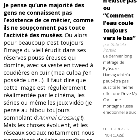
n’existe pas
Je pense qu’une majorité des
ou
gens ne connaissent pas
“Comment
l’existence de ce métier, comme
l’eau coule
ils ne soupçonnent pas toute
toujours
l’activité des musées
. Ou alors
vers le bas”
pour beaucoup c’est toujours
par
Gabriela
l’image du vieil érudit dans ses
Portillo
Le dernier long
réserves poussiéreuses qui
métrage de
domine, avec sa veste en tweed à
Ryûsuke
coudières en cuir (mea culpa j’en
Hamaguchi n’a
possède une…). Il faut dire que
peut-être pas
cette image est régulièrement
suscité le même
effet que Drive My
réalimentée par le cinéma, les
Car – une
séries ou même les jeux vidéo (je
montagne russe
pense au hibou toujours
émotionnelle aux...
somnolant d’
Animal Crossing
!).
Mais les choses évoluent, et les
CULTURE & ARTS
réseaux sociaux notamment nous
NON CLASSÉ