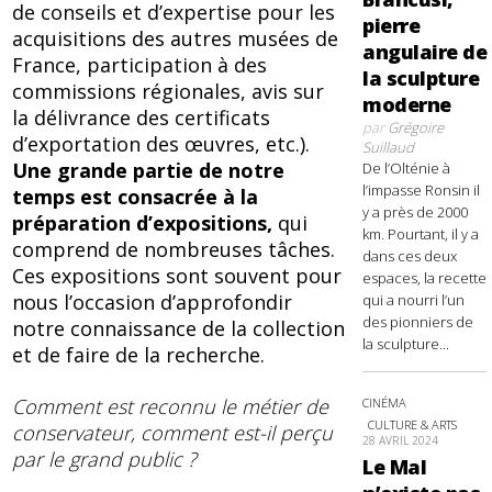
de conseils et d’expertise pour les
pierre
acquisitions des autres musées de
angulaire de
France, participation à des
la sculpture
commissions régionales, avis sur
moderne
la délivrance des certificats
par
Grégoire
d’exportation des œuvres, etc.).
Suillaud
Une grande partie de notre
De l’Olténie à
l’impasse Ronsin il
temps est consacrée à la
y a près de 2000
préparation d’expositions,
qui
km. Pourtant, il y a
comprend de nombreuses tâches.
dans ces deux
Ces expositions sont souvent pour
espaces, la recette
nous l’occasion d’approfondir
qui a nourri l’un
des pionniers de
notre connaissance de la collection
la sculpture...
et de faire de la recherche.
Comment est reconnu le métier de
CINÉMA
CULTURE & ARTS
conservateur, comment est-il perçu
28 AVRIL 2024
par le grand public ?
Le Mal