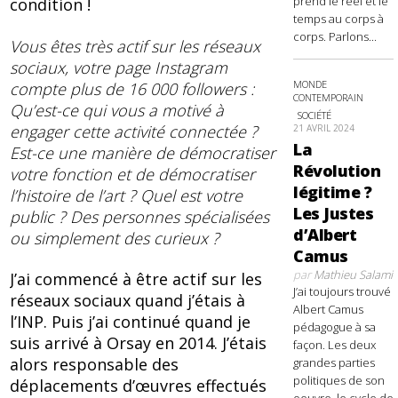
prend le réel et le
condition !
temps au corps à
corps. Parlons...
Vous êtes très actif sur les réseaux
sociaux, votre page Instagram
MONDE
compte plus de 16 000 followers :
CONTEMPORAIN
Qu’est-ce qui vous a motivé à
SOCIÉTÉ
engager cette activité connectée ?
21 AVRIL 2024
La
Est-ce une manière de démocratiser
Révolution
votre fonction et de démocratiser
légitime ?
l’histoire de l’art ? Quel est votre
Les Justes
public ? Des personnes spécialisées
d’Albert
ou simplement des curieux ?
Camus
par
Mathieu Salami
J’ai commencé à être actif sur les
J’ai toujours trouvé
réseaux sociaux quand j’étais à
Albert Camus
l’INP. Puis j’ai continué quand je
pédagogue à sa
suis arrivé à Orsay en 2014. J’étais
façon. Les deux
alors responsable des
grandes parties
politiques de son
déplacements d’œuvres effectués