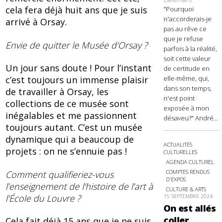
cela fera déjà huit ans que je suis
"Pourquoi
n'accorderais-je
arrivé à Orsay.
pas au rêve ce
que je refuse
Envie de quitter le Musée d’Orsay ?
parfois à la réalité,
soit cette valeur
Un jour sans doute ! Pour l’instant
de certitude en
elle-même, qui,
c’est toujours un immense plaisir
dans son temps,
de travailler à Orsay, les
n'est point
collections de ce musée sont
exposée à mon
inégalables et me passionnent
désaveu?" André...
toujours autant. C’est un musée
dynamique qui a beaucoup de
ACTUALITÉS
projets : on ne s’ennuie pas !
CULTURELLES
AGENDA CULTUREL
COMPTES RENDUS
Comment qualifieriez-vous
D'EXPOS
l’enseignement de l’histoire de l’art à
CULTURE & ARTS
l’École du Louvre ?
15 SEPTEMBRE 2024
On est allés
coller
Cela fait déjà 15 ans que je ne suis