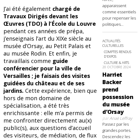
apparaissent
J’ai été également
chargé de
comme essentiels
Travaux Dirigés devant les
pour repenser les
Œuvres (TDO) à l’École du Louvre
politiques...
pendant ces années de prépa,
j’enseignais l’art du XIXe siècle au
ACTUALITÉS
musée d’Orsay, au Petit Palais et
CULTURELLES
COMPTES RENDUS
au musée Rodin. Et enfin, je
D'EXPOS
travaillais comme
guide
CULTURE & ARTS
conférencier pour la ville de
20 OCTOBRE 2024
Harriet
Versailles ; je faisais des visites
Backer
guidées du château et de ses
prend
jardins.
Cette expérience, bien que
possession
hors de mon domaine de
du musée
spécialisation, a été très
d’Orsay
enrichissante : elle m’a permis de
par
Anaë Leffray
me confronter directement au(x)
Passez par les
public(s), aux questions d’accueil
grandes portes.
des visiteurs, de médiation, de flux
Descendez les