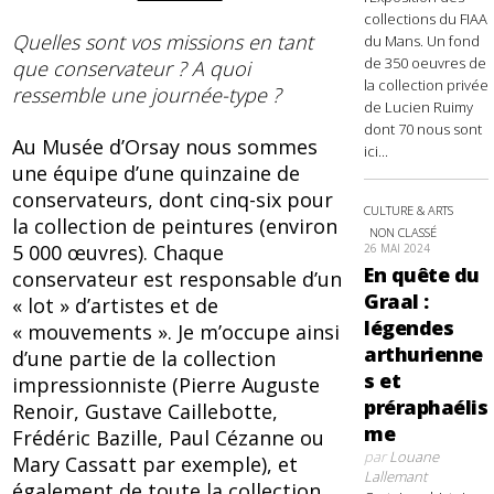
collections du FIAA
Quelles sont vos missions en tant
du Mans. Un fond
de 350 oeuvres de
que conservateur ? A quoi
la collection privée
ressemble une journée-type ?
de Lucien Ruimy
dont 70 nous sont
Au Musée d’Orsay nous sommes
ici...
une équipe d’une quinzaine de
conservateurs, dont cinq-six pour
CULTURE & ARTS
la collection de peintures (environ
NON CLASSÉ
5 000 œuvres). Chaque
26 MAI 2024
En quête du
conservateur est responsable d’un
Graal :
« lot » d’artistes et de
légendes
« mouvements ». Je m’occupe ainsi
arthurienne
d’une partie de la collection
s et
impressionniste (Pierre Auguste
préraphaélis
Renoir, Gustave Caillebotte,
me
Frédéric Bazille, Paul Cézanne ou
par
Louane
Mary Cassatt par exemple), et
Lallemant
également de toute la collection