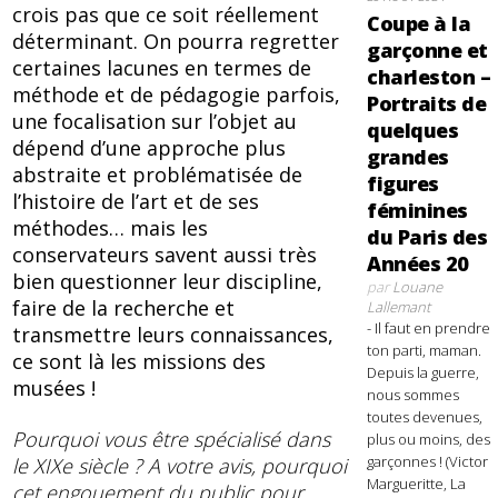
crois pas que ce soit réellement
Coupe à la
déterminant. On pourra regretter
garçonne et
certaines lacunes en termes de
charleston –
méthode et de pédagogie parfois,
Portraits de
une focalisation sur l’objet au
quelques
dépend d’une approche plus
grandes
abstraite et problématisée de
figures
l’histoire de l’art et de ses
féminines
méthodes… mais les
du Paris des
conservateurs savent aussi très
Années 20
bien questionner leur discipline,
par
Louane
faire de la recherche et
Lallemant
- Il faut en prendre
transmettre leurs connaissances,
ton parti, maman.
ce sont là les missions des
Depuis la guerre,
musées !
nous sommes
toutes devenues,
Pourquoi vous être spécialisé dans
plus ou moins, des
garçonnes ! (Victor
le XIXe siècle ? A votre avis, pourquoi
Margueritte, La
cet engouement du public pour