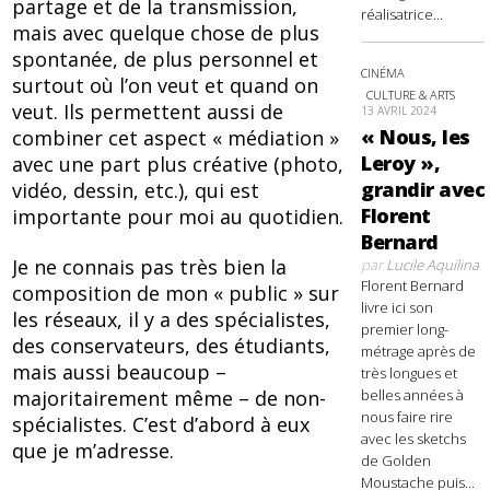
partage et de la transmission,
réalisatrice...
mais avec quelque chose de plus
spontanée, de plus personnel et
CINÉMA
surtout où l’on veut et quand on
CULTURE & ARTS
veut. Ils permettent aussi de
13 AVRIL 2024
« Nous, les
combiner cet aspect « médiation »
Leroy »,
avec une part plus créative (photo,
grandir avec
vidéo, dessin, etc.), qui est
Florent
importante pour moi au quotidien.
Bernard
Je ne connais pas très bien la
par
Lucile Aquilina
Florent Bernard
composition de mon « public » sur
livre ici son
les réseaux, il y a des spécialistes,
premier long-
des conservateurs, des étudiants,
métrage après de
mais aussi beaucoup –
très longues et
belles années à
majoritairement même – de non-
nous faire rire
spécialistes. C’est d’abord à eux
avec les sketchs
que je m’adresse.
de Golden
Moustache puis...