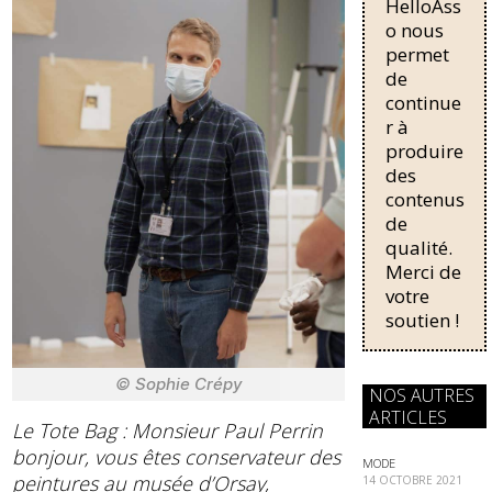
HelloAss
pour une
e
e
régularisati
o nous
on,
b
sk
permet
passant de
de
o
y
trois...
continue
o
r à
produire
k
des
contenus
de
qualité.
Merci de
votre
soutien !
© Sophie Crépy
NOS AUTRES
ARTICLES
Le Tote Bag : Monsieur Paul Perrin
bonjour, vous êtes conservateur des
MODE
peintures au musée d’Orsay,
14 OCTOBRE 2021