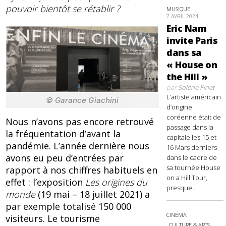
pouvoir bientôt se rétablir ?
MUSIQUE
7 AVRIL 2024
Eric Nam
invite Paris
dans sa
« House on
the Hill »
par
Solène Finet
L’artiste américain
© Garance Giachini
d’origine
coréenne était de
Nous n’avons pas encore retrouvé
passage dans la
la fréquentation d’avant la
capitale les 15 et
pandémie. L’année dernière nous
16 Mars derniers
avons eu peu d’entrées par
dans le cadre de
sa tournée House
rapport à nos chiffres habituels en
on a Hill Tour,
effet : l’exposition
Les origines du
presque...
monde
(19 mai – 18 juillet 2021) a
par exemple totalisé 150 000
CINÉMA
visiteurs. Le tourisme
CULTURE & ARTS