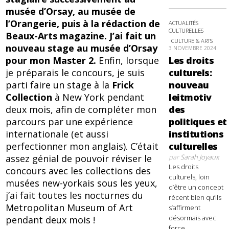
musée d’Orsay, au musée de
l’Orangerie, puis à la rédaction de
ACTUALITÉS
CULTURELLES
Beaux-Arts magazine. J’ai fait un
CULTURE & ARTS
nouveau stage au musée d’Orsay
3 NOVEMBRE 2024
pour mon Master 2.
Enfin, lorsque
Les droits
je préparais le concours, je suis
culturels:
parti faire un stage à la
Frick
nouveau
Collection
à New York pendant
leitmotiv
deux mois, afin de compléter mon
des
parcours par une expérience
politiques et
internationale (et aussi
institutions
perfectionner mon anglais). C’était
culturelles
assez génial de pouvoir réviser le
par
Sarah Joyaux
Les droits
concours avec les collections des
culturels, loin
musées new-yorkais sous les yeux,
d’être un concept
j’ai fait toutes les nocturnes du
récent bien qu’ils
Metropolitan Museum of Art
s’affirment
désormais avec
pendant deux mois !
force,