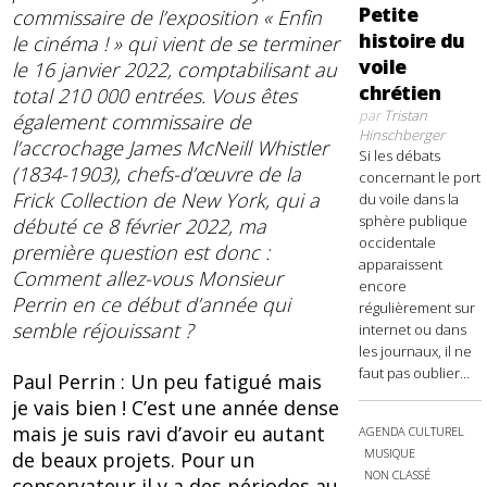
Petite
commissaire de l’exposition « Enfin
histoire du
le cinéma ! » qui vient de se terminer
voile
le 16 janvier 2022, comptabilisant au
chrétien
total 210 000 entrées. Vous êtes
par
Tristan
également commissaire de
Hinschberger
l’accrochage James McNeill Whistler
Si les débats
(1834-1903), chefs-d’œuvre de la
concernant le port
Frick Collection de New York, qui a
du voile dans la
sphère publique
débuté ce 8 février 2022, ma
occidentale
première question est donc :
apparaissent
Comment allez-vous Monsieur
encore
Perrin en ce début d’année qui
régulièrement sur
semble réjouissant ?
internet ou dans
les journaux, il ne
faut pas oublier...
Paul Perrin : Un peu fatigué mais
je vais bien ! C’est une année dense
mais je suis ravi d’avoir eu autant
AGENDA CULTUREL
MUSIQUE
de beaux projets. Pour un
NON CLASSÉ
conservateur il y a des périodes au