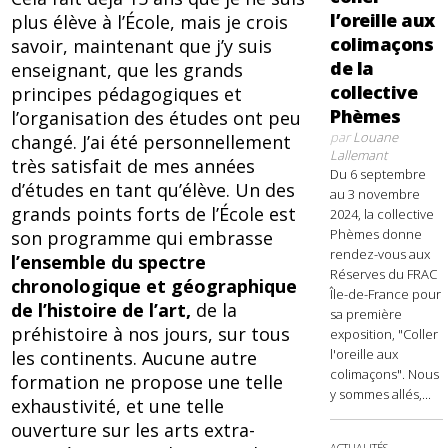
l’oreille aux
plus élève à l’École, mais je crois
colimaçons
savoir, maintenant que j’y suis
de la
enseignant, que les grands
collective
principes pédagogiques et
Phèmes
l’organisation des études ont peu
par
Louane
changé. J’ai été personnellement
Lallemant
très satisfait de mes années
Du 6 septembre
d’études en tant qu’élève. Un des
au 3 novembre
grands points forts de l’École est
2024, la collective
Phèmes donne
son programme qui embrasse
rendez-vous aux
l’ensemble du spectre
Réserves du FRAC
chronologique et géographique
Île-de-France pour
de l’histoire de l’art,
de la
sa première
préhistoire à nos jours, sur tous
exposition, "Coller
l'oreille aux
les continents. Aucune autre
colimaçons". Nous
formation ne propose une telle
y sommes allés,...
exhaustivité, et une telle
ouverture sur les arts extra-
ACTUALITÉS