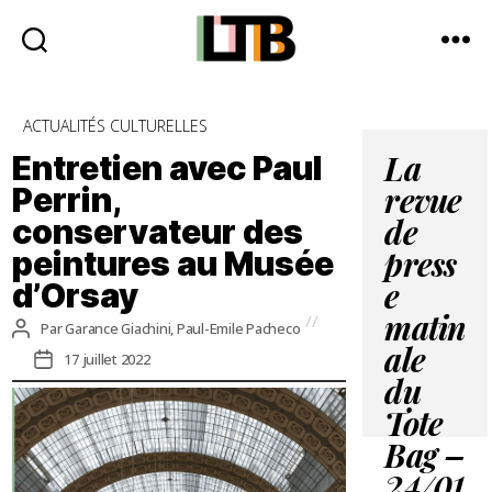
Le
Tote
Catégories
ACTUALITÉS CULTURELLES
Bag
-
Entretien avec Paul
La
Média
Perrin,
revue
d'information
conservateur des
quotidienne
de
peintures au Musée
press
d’Orsay
e
matin
Auteur
Par
Garance Giachini, Paul-Emile Pacheco
de
Date
ale
17 juillet 2022
l’article
de
du
l’article
Tote
Bag –
24/01