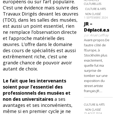
européens ou sur l’art populaire.
CULTURELLES
C’est une évidence mais suivre des
CULTURE & ARTS
Travaux Dirigés devant les œuvres
NON CLASSÉ
1 SEPTEMBRE 2024
(TDO), dans les salles des musées,
JR –
est aussi un point essentiel, rien
Déplacé.e.s
ne remplace l’observation directe
par
Anaë Leffray
et l’approche matérielle des
Avant-propos De
œuvres. L’offre dans le domaine
l’autre côté de
des cours de spécialités est aussi
l’Europe, à
Stockholm plus
extrêmement riche, c’est une
exactement,
grande chance de pouvoir avoir
quelle fut ma
autant de choix.
surprise de
tomber sur une
Le fait que les intervenants
exposition du
street artiste
soient pour l’essentiel des
français JR....
professionnels des musées et
non des universitaires
a ses
avantages et ses inconvénients,
CULTURE & ARTS
NON CLASSÉ
même si en premier cycle je ne
25 AOÛT 2024