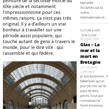
peinture de la seconde moitié du
Marseille.
XIXe siècle et notamment
Acclamés sur la
l’impressionnisme pour ces
scène
mêmes raisons, ça n’est pas très
internationale et...
original. Il y a d’ailleurs un vrai
bonheur à travailler sur une
CULTURE & ARTS
période aussi populaire, qui
NON CLASSÉ
28 JUILLET 2024
touche autant de gens à travers le
Glas – La
monde, pour le dire vite : qui
mer et la
rassemble et qui fédère.
mort en
Bretagne
par
Louane
Lallemant
Je suis bretonne : il
fallait bien qu'un
jour j'écrive sur le
pays de mes
pères. Vous qui
connaissez la
fierté bretonne,