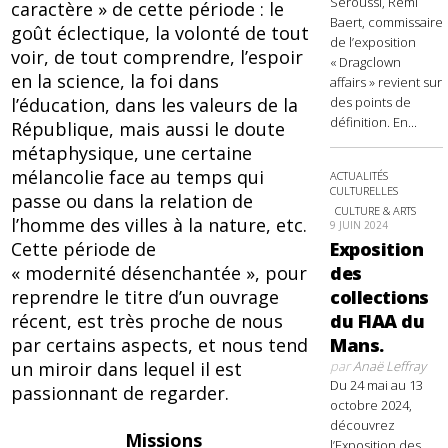
Seroussi, Rémi
caractère » de cette période : le
Baert, commissaire
goût éclectique, la volonté de tout
de l’exposition
voir, de tout comprendre, l’espoir
« Dragclown
en la science, la foi dans
affairs » revient sur
des points de
l’éducation, dans les valeurs de la
définition. En...
République, mais aussi le doute
métaphysique, une certaine
mélancolie face au temps qui
ACTUALITÉS
CULTURELLES
passe ou dans la relation de
CULTURE & ARTS
l’homme des villes à la nature, etc.
9 JUIN 2024
Exposition
Cette période de
des
« modernité désenchantée », pour
collections
reprendre le titre d’un ouvrage
du FIAA du
récent, est très proche de nous
Mans.
par certains aspects, et nous tend
par
Anaë Leffray
un miroir dans lequel il est
Du 24 mai au 13
passionnant de regarder.
octobre 2024,
découvrez
Missions
l’Exposition des