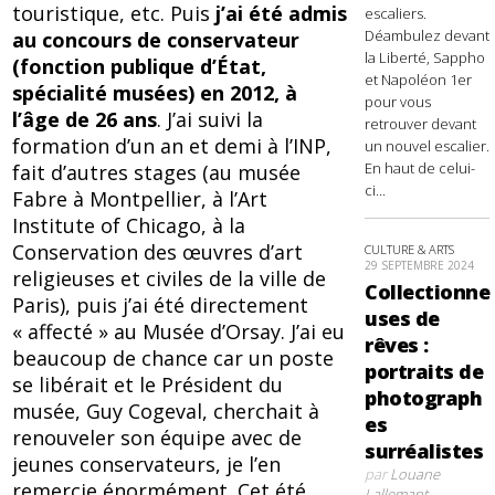
touristique, etc. Puis
j’ai été admis
escaliers.
Déambulez devant
au concours de conservateur
la Liberté, Sappho
(fonction publique d’État,
et Napoléon 1er
spécialité musées) en 2012, à
pour vous
l’âge de 26 ans
. J’ai suivi la
retrouver devant
formation d’un an et demi à l’INP,
un nouvel escalier.
En haut de celui-
fait d’autres stages (au musée
ci...
Fabre à Montpellier, à l’Art
Institute of Chicago, à la
Conservation des œuvres d’art
CULTURE & ARTS
29 SEPTEMBRE 2024
religieuses et civiles de la ville de
Collectionne
Paris), puis j’ai été directement
uses de
« affecté » au Musée d’Orsay. J’ai eu
rêves :
beaucoup de chance car un poste
portraits de
se libérait et le Président du
photograph
musée, Guy Cogeval, cherchait à
es
renouveler son équipe avec de
surréalistes
jeunes conservateurs, je l’en
par
Louane
remercie énormément. Cet été,
Lallemant