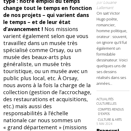
type : notre emploi du temps
par
Louane
change tout le temps en fonction
Lallemant
On sait Victor
de nos projets – qui varient dans
Hugo poète,
le temps – et de leur état
romancier,
d’avancement !
Nos missions
homme politique,
varient également selon que vous
orateur : souvent,
travaillez dans un musée très
on ignore qu'il fut
également un
spécialisé comme Orsay, ou un
formidable
musée des beaux-arts plus
dessinateur. Voici
généraliste, un musée très
quelques uns de
touristique, ou un musée avec un
ses dessins
public plus local, etc. À Orsay,
réalisés dans ses
années...
nous avons à la fois la charge de la
collection (gestion de l’accrochage,
des restaurations et acquisitions,
ACTUALITÉS
CULTURELLES
etc.) mais aussi des
COMPTES RENDUS
responsabilités à l’échelle
D'EXPOS
nationale car nous sommes un
CULTURE & ARTS
5 MAI 2024
« grand département » (missions
Brancusi,