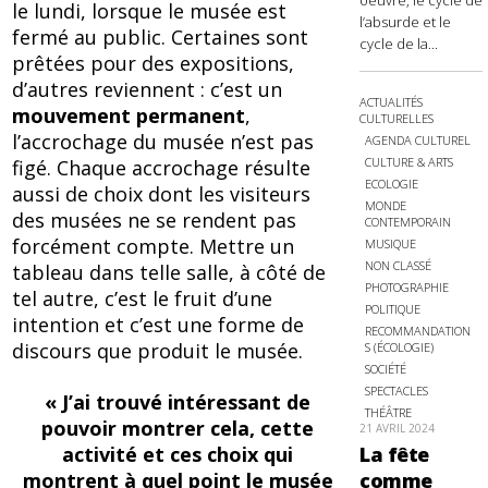
oeuvre, le cycle de
le lundi, lorsque le musée est
l’absurde et le
fermé au public. Certaines sont
cycle de la...
prêtées pour des expositions,
d’autres reviennent : c’est un
ACTUALITÉS
mouvement permanent
,
CULTURELLES
l’accrochage du musée n’est pas
AGENDA CULTUREL
CULTURE & ARTS
figé. Chaque accrochage résulte
ECOLOGIE
aussi de choix dont les visiteurs
MONDE
des musées ne se rendent pas
CONTEMPORAIN
forcément compte. Mettre un
MUSIQUE
NON CLASSÉ
tableau dans telle salle, à côté de
PHOTOGRAPHIE
tel autre, c’est le fruit d’une
POLITIQUE
intention et c’est une forme de
RECOMMANDATION
discours que produit le musée.
S (ÉCOLOGIE)
SOCIÉTÉ
SPECTACLES
« J’ai trouvé intéressant de
THÉÂTRE
pouvoir montrer cela, cette
21 AVRIL 2024
activité et ces choix qui
La fête
montrent à quel point le musée
comme