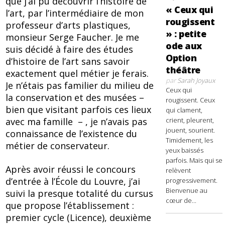
que j’ai pu découvrir l’histoire de
« Ceux qui
l’art, par l’intermédiaire de mon
rougissent
professeur d’arts plastiques,
» : petite
monsieur Serge Faucher. Je me
ode aux
suis décidé à faire des études
Option
d’histoire de l’art sans savoir
théâtre
exactement quel métier je ferais.
par
Sarah Joyaux
Je n’étais pas familier du milieu de
Ceux qui
la conservation et des musées –
rougissent. Ceux
bien que visitant parfois ces lieux
qui clament,
crient, pleurent,
avec ma famille – , je n’avais pas
jouent, sourient.
connaissance de l’existence du
Timidement, les
métier de conservateur.
yeux baissés
parfois. Mais qui se
Après avoir réussi le concours
relèvent
d’entrée à l’École du Louvre, j’ai
progressivement.
Bienvenue au
suivi la presque totalité du cursus
cœur de...
que propose l’établissement :
premier cycle (Licence), deuxième