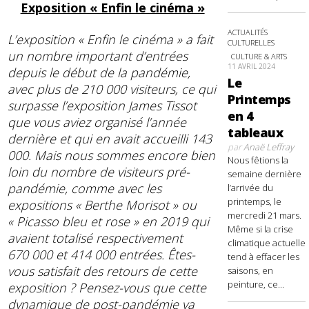
Exposition « Enfin le cinéma »
ACTUALITÉS
L’exposition « Enfin le cinéma » a fait
CULTURELLES
un nombre important d’entrées
CULTURE & ARTS
11 AVRIL 2024
depuis le début de la pandémie,
Le
avec plus de 210 000 visiteurs, ce qui
Printemps
surpasse l’exposition James Tissot
en 4
que vous aviez organisé l’année
tableaux
dernière et qui en avait accueilli 143
par
Anaë Leffray
000. Mais nous sommes encore bien
Nous fêtions la
loin du nombre de visiteurs pré-
semaine dernière
pandémie, comme avec les
l’arrivée du
printemps, le
expositions « Berthe Morisot » ou
mercredi 21 mars.
« Picasso bleu et rose » en 2019 qui
Même si la crise
avaient totalisé respectivement
climatique actuelle
670 000 et 414 000 entrées.
Êtes-
tend à effacer les
vous satisfait des retours de cette
saisons, en
peinture, ce...
exposition ? Pensez-vous que cette
dynamique de post-pandémie va