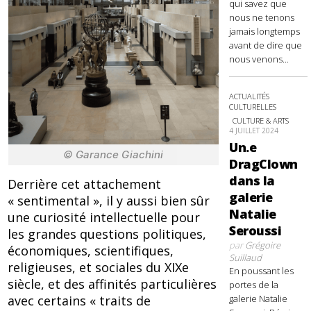
qui savez que
nous ne tenons
jamais longtemps
avant de dire que
nous venons...
ACTUALITÉS
CULTURELLES
CULTURE & ARTS
4 JUILLET 2024
Un.e
© Garance Giachini
DragClown
dans la
Derrière cet attachement
galerie
« sentimental », il y aussi bien sûr
Natalie
une curiosité intellectuelle pour
Seroussi
les grandes questions politiques,
par
Grégoire
économiques, scientifiques,
Suillaud
religieuses, et sociales du XIXe
En poussant les
siècle, et des affinités particulières
portes de la
galerie Natalie
avec certains « traits de