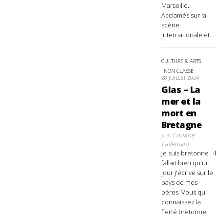
Marseille.
Acclamés sur la
scène
internationale et...
CULTURE & ARTS
NON CLASSÉ
28 JUILLET 2024
Glas – La
mer et la
mort en
Bretagne
par
Louane
Lallemant
Je suis bretonne : il
fallait bien qu'un
jour j'écrive sur le
pays de mes
pères. Vous qui
connaissez la
fierté bretonne,