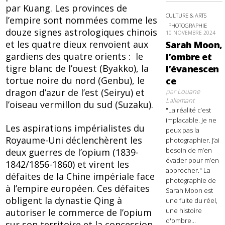
par Kuang. Les provinces de
CULTURE & ARTS
l’empire sont nommées comme les
PHOTOGRAPHIE
douze signes astrologiques chinois
10 NOVEMBRE 2024
et les quatre dieux renvoient aux
Sarah Moon,
gardiens des quatre orients : le
l’ombre et
tigre blanc de l’ouest (Byakko), la
l’évanescen
tortue noire du nord (Genbu), le
ce
dragon d’azur de l’est (Seiryu) et
par
Louane
Lallemant
l’oiseau vermillon du sud (Suzaku).
"La réalité c’est
implacable. Je ne
Les aspirations impérialistes du
peux pas la
Royaume-Uni déclenchèrent les
photographier. J’ai
besoin de m’en
deux guerres de l’opium (1839-
évader pour m’en
1842/1856-1860) et virent les
approcher." La
défaites de la Chine impériale face
photographie de
à l’empire européen. Ces défaites
Sarah Moon est
obligent la dynastie Qing à
une fuite du réel,
une histoire
autoriser le commerce de l’opium
d'ombre...
sur son territoire et la concession