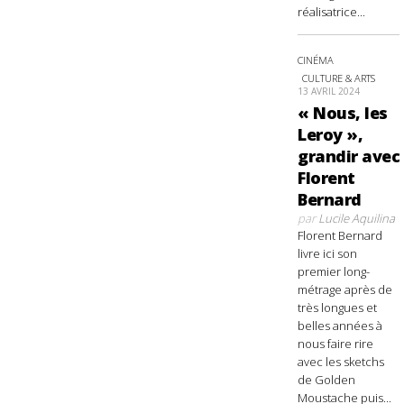
réalisatrice...
CINÉMA
CULTURE & ARTS
13 AVRIL 2024
« Nous, les
Leroy »,
grandir avec
Florent
Bernard
par
Lucile Aquilina
Florent Bernard
livre ici son
premier long-
métrage après de
très longues et
belles années à
nous faire rire
avec les sketchs
de Golden
Moustache puis...