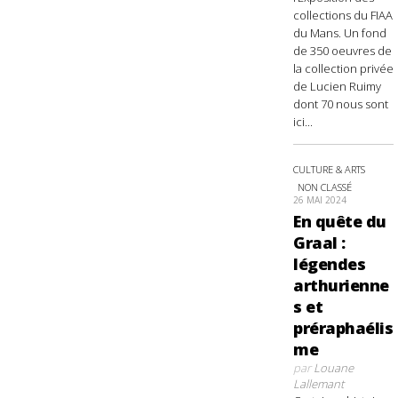
collections du FIAA
du Mans. Un fond
de 350 oeuvres de
la collection privée
de Lucien Ruimy
dont 70 nous sont
ici...
CULTURE & ARTS
NON CLASSÉ
26 MAI 2024
En quête du
Graal :
légendes
arthurienne
s et
préraphaélis
me
par
Louane
Lallemant