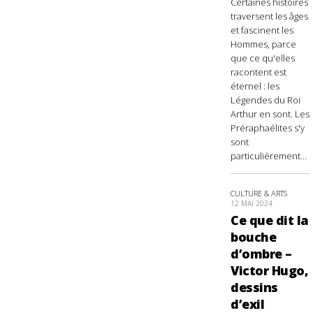
Certaines histoires
traversent les âges
et fascinent les
Hommes, parce
que ce qu'elles
racontent est
éternel : les
Légendes du Roi
Arthur en sont. Les
Préraphaélites s'y
sont
particulièrement...
CULTURE & ARTS
12 MAI 2024
Ce que dit la
bouche
d’ombre –
Victor Hugo,
dessins
d’exil