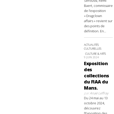
Seroussi, Rémi
Baert, commissaire
de l’exposition
« Dragclown
affairs » revient sur
des points de
définition. En...
ACTUALITÉS
CULTURELLES
CULTURE & ARTS
9 JUIN 2024
Exposition
des
collections
du FIAA du
Mans.
par
Anaë Leffray
Du 24 mai au 13
octobre 2024,
découvrez
l’Exposition des