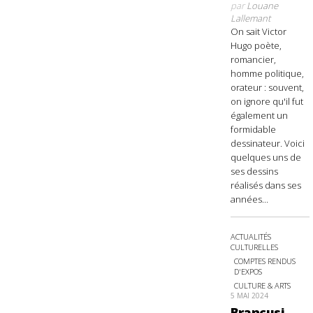
par
Louane
Lallemant
On sait Victor
Hugo poète,
romancier,
homme politique,
orateur : souvent,
on ignore qu'il fut
également un
formidable
dessinateur. Voici
quelques uns de
ses dessins
réalisés dans ses
années...
ACTUALITÉS
CULTURELLES
COMPTES RENDUS
D'EXPOS
CULTURE & ARTS
5 MAI 2024
Brancusi,