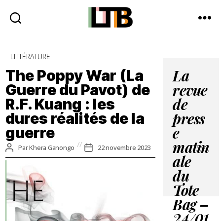
Le
Tote
Catégories
LITTÉRATURE
Bag
-
The Poppy War (La
La
Média
Guerre du Pavot) de
revue
d'information
R.F. Kuang : les
quotidienne
de
dures réalités de la
press
guerre
e
matin
Auteur
Date
Par
Khera Ganongo
22 novembre 2023
de
de
ale
l’article
l’article
du
Tote
Bag –
24/01