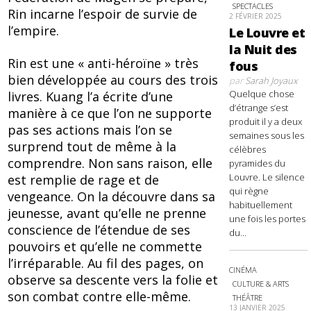
SPECTACLES
Rin incarne l’espoir de survie de
2 FÉVRIER 2025
l’empire.
Le Louvre et
la Nuit des
Rin est une « anti-héroïne » très
fous
bien développée au cours des trois
par
Sarah Joyaux
Quelque chose
livres. Kuang l’a écrite d’une
d’étrange s’est
manière à ce que l’on ne supporte
produit il y a deux
pas ses actions mais l’on se
semaines sous les
surprend tout de même à la
célèbres
comprendre. Non sans raison, elle
pyramides du
Louvre. Le silence
est remplie de rage et de
qui règne
vengeance. On la découvre dans sa
habituellement
jeunesse, avant qu’elle ne prenne
une fois les portes
conscience de l’étendue de ses
du...
pouvoirs et qu’elle ne commette
l’irréparable. Au fil des pages, on
CINÉMA
observe sa descente vers la folie et
CULTURE & ARTS
son combat contre elle-même.
THÉÂTRE
13 JANVIER 2025