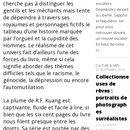
cherche pas à distinguer les
escaliers.
Déambulez devant
gentils et les méchants mais tente
la Liberté, Sappho
de dépeindre à travers ses
et Napoléon 1er
royaumes et personnages fictifs le
pour vous
tableau d’une histoire marquée
retrouver devant
par l’orgueil et la cupidité des
un nouvel escalier.
En haut de celui-
Hommes. Le réalisme de cet
ci...
univers fait d’ailleurs l’une des
forces du livre, même si cela
signifie aborder des thèmes
CULTURE & ARTS
29 SEPTEMBRE 2024
difficiles tels que le racisme, le
Collectionne
génocide, la dépression ou encore
uses de
l’automutilation.
rêves :
portraits de
La plume de R.F. Kuang est
photograph
captivante, fluide et facile à lire, si
es
bien que les six cent pages du livre
surréalistes
nous filent presque entre les
par
Louane
doigts. Sa série est portée par des
Lallemant