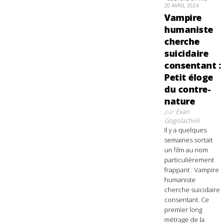
20 AVRIL 2024
Vampire
humaniste
cherche
suicidaire
consentant :
Petit éloge
du contre-
nature
par
Evan
Gogolachvili
Il y a quelques
semaines sortait
un film au nom
particulièrement
frappant : Vampire
humaniste
cherche suicidaire
consentant. Ce
premier long
métrage de la