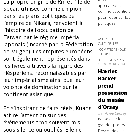
La propre origine de Rin et l’île de
apparaissent
Spear, utilisée comme un pion
comme essentiels
dans les plans politiques de
pour repenser les
l’empire de Nikara, renvoient à
politiques...
l’histoire de l’occupation de
Taïwan par le régime impérial
ACTUALITÉS
japonais (incarné par la Fédération
CULTURELLES
COMPTES RENDUS
de Mugen). Les empires européens
D'EXPOS
sont également représentés dans
CULTURE & ARTS
20 OCTOBRE 2024
les livres à travers la figure des
Harriet
Héspériens, reconnaissables par
Backer
leur impérialisme ainsi que leur
prend
volonté de domination sur le
possession
continent asiatique.
du musée
d’Orsay
En s’inspirant de faits réels, Kuang
par
Anaë Leffray
attire l’attention sur des
Passez par les
événements trop souvent mis
grandes portes.
sous silence ou oubliés. Elle ne
Descendez les