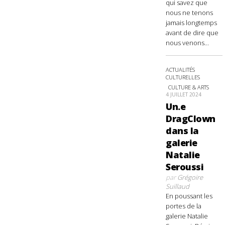
qui savez que
nous ne tenons
jamais longtemps
avant de dire que
nous venons...
ACTUALITÉS
CULTURELLES
CULTURE & ARTS
4 JUILLET 2024
Un.e
DragClown
dans la
galerie
Natalie
Seroussi
par
Grégoire
Suillaud
En poussant les
portes de la
galerie Natalie