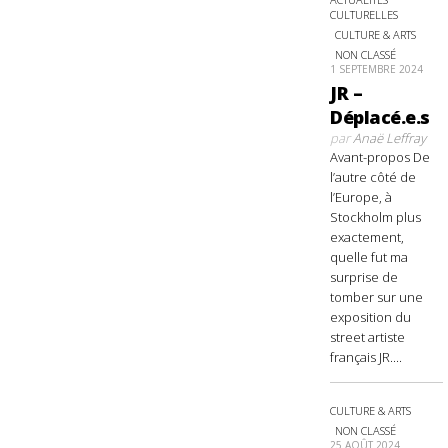
CULTURELLES
CULTURE & ARTS
NON CLASSÉ
1 SEPTEMBRE 2024
JR –
Déplacé.e.s
par
Anaë Leffray
Avant-propos De
l’autre côté de
l’Europe, à
Stockholm plus
exactement,
quelle fut ma
surprise de
tomber sur une
exposition du
street artiste
français JR....
CULTURE & ARTS
NON CLASSÉ
25 AOÛT 2024