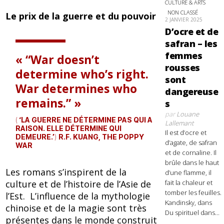
CULTURE & ARTS
NON CLASSÉ
Le prix de la guerre et du pouvoir
2 JANVIER 2025
D’ocre et de
safran – les
femmes
“War doesn’t
rousses
determine who’s right.
sont
War determines who
dangereuse
remains.”
s
par
Louane
(
‘LA GUERRE NE DÉTERMINE PAS QUI A
Lallemant
RAISON. ELLE DÉTERMINE QUI
Il est d’ocre et
DEMEURE.’
)
R.F. KUANG, THE POPPY
d’agate, de safran
WAR
et de cornaline. Il
brûle dans le haut
Les romans s’inspirent de la
d’une flamme, il
fait la chaleur et
culture et de l’histoire de l’Asie de
tomber les feuilles.
l’Est. L’influence de la mythologie
Kandinsky, dans
chinoise et de la magie sont très
Du spirituel dans...
présentes dans le monde construit