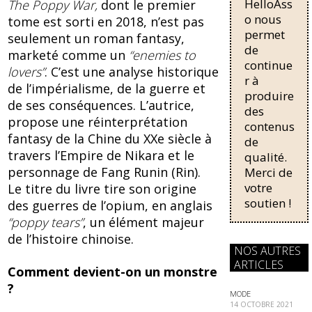
HelloAss
pour une
The Poppy War,
dont le premier
b
sk
régularisati
o nous
tome est sorti en 2018, n’est pas
on,
permet
o
y
seulement un roman fantasy,
passant de
de
marketé comme un
“enemies to
o
trois...
continue
lovers”
. C’est une analyse historique
r à
k
de l’impérialisme, de la guerre et
produire
de ses conséquences. L’autrice,
des
propose une réinterprétation
contenus
fantasy de la Chine du XXe siècle à
de
travers l’Empire de Nikara et le
qualité.
personnage de Fang Runin (Rin).
Merci de
votre
Le titre du livre tire son origine
soutien !
des guerres de l’opium, en anglais
“poppy tears”
, un élément majeur
de l’histoire chinoise.
NOS AUTRES
ARTICLES
Comment devient-on un monstre
?
MODE
14 OCTOBRE 2021