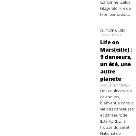
Garçonne) Zelda
Fitzgerald, Kiki de
Montparnasse,...
CULTURE & ARTS
18 AOÛT 2024
Life on
Mars(eille) :
9 danseurs,
un été, une
autre
planète
par
Sarah Joyaux
Des coulisses aux
calanques,
bienvenue dans la
vie des danseuses
et danseurs de
(LA) HORDE, la
troupe du Ballet
National de