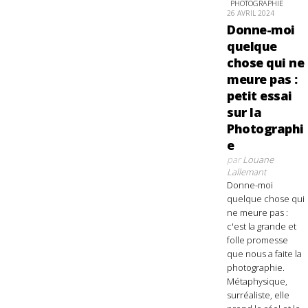
PHOTOGRAPHIE
26 AVRIL 2024
Donne-moi
quelque
chose qui ne
meure pas :
petit essai
sur la
Photographi
e
par
Louane
Lallemant
Donne-moi
quelque chose qui
ne meure pas :
c'est la grande et
folle promesse
que nous a faite la
photographie.
Métaphysique,
surréaliste, elle