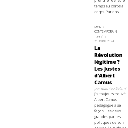
prend le réel et le
temps au corps à
corps. Parlons...
MONDE
CONTEMPORAIN
SOCIÉTÉ
21 AVRIL 2024
La
Révolution
légitime ?
Les Justes
d’Albert
Camus
par
Mathieu Salami
J’ai toujours trouvé
Albert Camus
pédagogue à sa
façon. Les deux
grandes parties
politiques de son