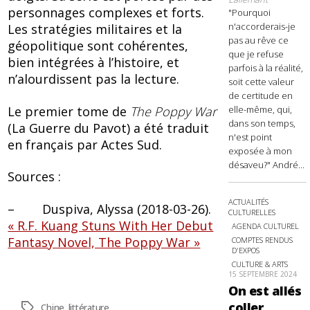
personnages complexes et forts.
"Pourquoi
n'accorderais-je
Les stratégies militaires et la
pas au rêve ce
géopolitique sont cohérentes,
que je refuse
bien intégrées à l’histoire, et
parfois à la réalité,
n’alourdissent pas la lecture.
soit cette valeur
de certitude en
Le premier tome de
The Poppy War
elle-même, qui,
dans son temps,
(La Guerre du Pavot) a été traduit
n'est point
en français par Actes Sud.
exposée à mon
désaveu?" André...
Sources :
ACTUALITÉS
– Duspiva, Alyssa (2018-03-26).
CULTURELLES
« R.F. Kuang Stuns With Her Debut
AGENDA CULTUREL
Fantasy Novel, The Poppy War »
COMPTES RENDUS
D'EXPOS
CULTURE & ARTS
15 SEPTEMBRE 2024
On est allés
coller
Étiquettes
Chine
,
littérature