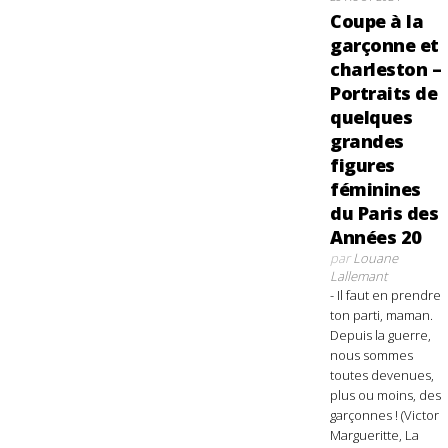
Coupe à la
garçonne et
charleston –
Portraits de
quelques
grandes
figures
féminines
du Paris des
Années 20
par
Louane
Lallemant
- Il faut en prendre
ton parti, maman.
Depuis la guerre,
nous sommes
toutes devenues,
plus ou moins, des
garçonnes ! (Victor
Margueritte, La