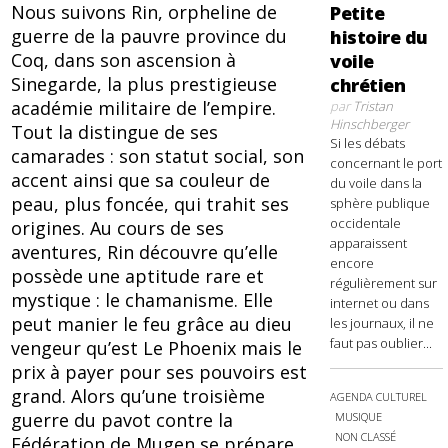
Nous suivons Rin, orpheline de
Petite
guerre de la pauvre province du
histoire du
Coq, dans son ascension à
voile
Sinegarde, la plus prestigieuse
chrétien
académie militaire de l’empire.
par
Tristan
Hinschberger
Tout la distingue de ses
Si les débats
camarades : son statut social, son
concernant le port
accent ainsi que sa couleur de
du voile dans la
peau, plus foncée, qui trahit ses
sphère publique
occidentale
origines. Au cours de ses
apparaissent
aventures, Rin découvre qu’elle
encore
possède une aptitude rare et
régulièrement sur
mystique : le chamanisme. Elle
internet ou dans
peut manier le feu grâce au dieu
les journaux, il ne
faut pas oublier...
vengeur qu’est Le Phoenix mais le
prix à payer pour ses pouvoirs est
grand. Alors qu’une troisième
AGENDA CULTUREL
guerre du pavot contre la
MUSIQUE
NON CLASSÉ
Fédération de Mugen se prépare,