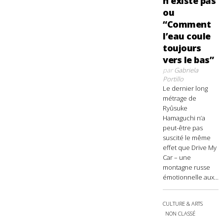
n’existe pas
ou
“Comment
l’eau coule
toujours
vers le bas”
par
Gabriela
Portillo
Le dernier long
métrage de
Ryûsuke
Hamaguchi n’a
peut-être pas
suscité le même
effet que Drive My
Car – une
montagne russe
émotionnelle aux...
CULTURE & ARTS
NON CLASSÉ