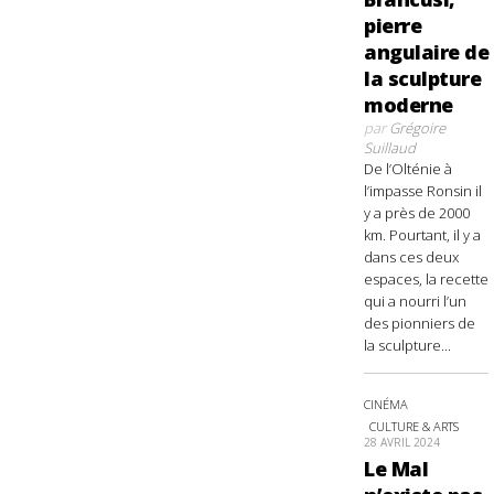
pierre
angulaire de
la sculpture
moderne
par
Grégoire
Suillaud
De l’Olténie à
l’impasse Ronsin il
y a près de 2000
km. Pourtant, il y a
dans ces deux
espaces, la recette
qui a nourri l’un
des pionniers de
la sculpture...
CINÉMA
CULTURE & ARTS
28 AVRIL 2024
Le Mal