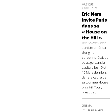
MUSIQUE
7 AVRIL 2024
Eric Nam
invite Paris
dans sa
« House on
the Hill »
par
Solène Finet
L’artiste américain
d’origine
coréenne était de
passage dans la
capitale les 15 et
16 Mars derniers
dans le cadre de
sa tournée House
on a Hill Tour,
presque...
CINÉMA
CULTURE & ARTS