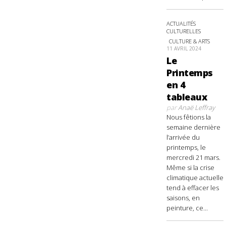
ACTUALITÉS
CULTURELLES
CULTURE & ARTS
11 AVRIL 2024
Le
Printemps
en 4
tableaux
par
Anaë Leffray
Nous fêtions la
semaine dernière
l’arrivée du
printemps, le
mercredi 21 mars.
Même si la crise
climatique actuelle
tend à effacer les
saisons, en
peinture, ce...