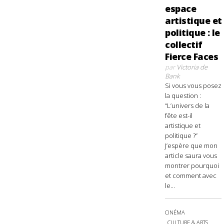
espace
artistique et
politique : le
collectif
Fierce Faces
par
Victoria de
Bank
Si vous vous posez
la question :
“L’univers de la
fête est-il
artistique et
politique ?”
J’espère que mon
article saura vous
montrer pourquoi
et comment avec
le...
CINÉMA
CULTURE & ARTS