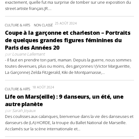
exactement, quelle fut ma surprise de tomber sur une exposition du
street artiste français JR....
25 AOÛT 2024
CULTURE & ARTS
NON CLASSÉ
Coupe à la garçonne et charleston – Portraits
de quelques grandes figures féminines du
Paris des Années 20
par
Louane Lallemant
- Il faut en prendre ton parti, maman. Depuis la guerre, nous sommes
toutes devenues, plus ou moins, des garçonnes ! (Victor Margueritte,
La Garçonne) Zelda Fitzgerald, Kiki de Montparnasse,...
18 AOÛT 2024
CULTURE & ARTS
Life on Mars(eille) : 9 danseurs, un été, une
autre planète
par
Sarah Joyaux
Des coulisses aux calanques, bienvenue dans la vie des danseuses et
danseurs de (LA) HORDE, la troupe du Ballet National de Marseille.
Acclamés sur la scène internationale et...