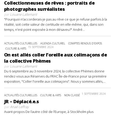
Collectionneuses de rêves : portraits de
photographes surréalistes
par
Louane Lallemant
"Pourquoi n'accorderais-je pas au rêve ce que je refuse parfois à la
réalité, soit cette valeur de certitude en elle-même, qui, dans son
temps, n'est point exposée à mon désaveu?" André...
ACTUALITÉS CULTURELLES
AGENDA CULTUREL
COMPTES RENDUS D'EXPOS
15 SEPTEMBRE 2024
CULTURE & ARTS
On est allés coller l’oreille aux colimaçons de
la collective Phèmes
par
Louane Lallemant
Du 6 septembre au 3 novembre 2024, la collective Phèmes donne
rendez-vous aux Réserves du FRAC Île-de-France pour sa première
exposition, "Coller l'oreille aux colimaçons". Nous y sommes allés,...
1 SEPTEMBRE 2024
ACTUALITÉS CULTURELLES
CULTURE & ARTS
NON CLASSÉ
JR – Déplacé.e.s
par
Anaë Leffray
Avant-propos De l’autre côté de l’Europe, à Stockholm plus