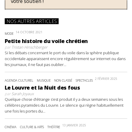
votre soutien !
NOS AUTRES ARTICLES
14 OCTOBRE 2021
MODE
Petite histoire du voile chrétien
par
Tristan Hinschberger
Si les débats concernant le port du voile dans la sphère publique
occidentale apparaissent encore régulièrement sur internet ou dans
les journaux, il ne faut pas oublier...
2 FÉVRIER 2025
AGENDA CULTUREL
MUSIQUE
NON CLASSÉ
SPECTACLES
Le Louvre et la Nuit des fous
par
Sarah Joyaux
Quelque chose d’étrange s’est produit il y a deux semaines sous les
célèbres pyramides du Louvre. Le silence qui règne habituellement
une fois les portes du...
13 JANVIER 2025
CINÉMA
CULTURE & ARTS
THÉÂTRE