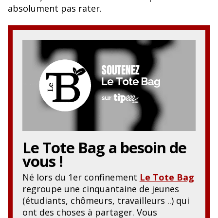
o
y
absolument pas rater.
o
k
Le Tote Bag
a besoin de
vous !
Né lors du 1er confinement
Le Tote Bag
regroupe une cinquantaine de jeunes
(étudiants, chômeurs, travailleurs ..) qui
ont des choses à partager. Vous