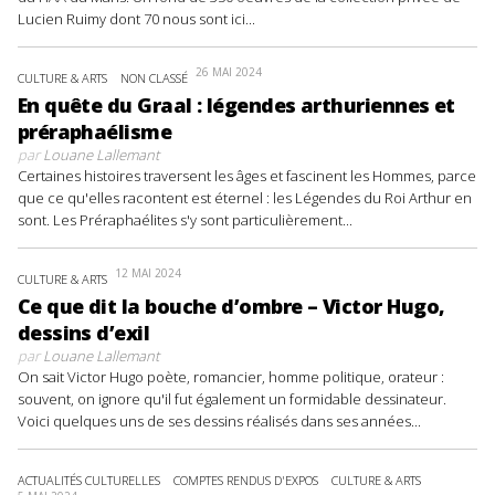
Lucien Ruimy dont 70 nous sont ici...
26 MAI 2024
CULTURE & ARTS
NON CLASSÉ
En quête du Graal : légendes arthuriennes et
préraphaélisme
par
Louane Lallemant
Certaines histoires traversent les âges et fascinent les Hommes, parce
que ce qu'elles racontent est éternel : les Légendes du Roi Arthur en
sont. Les Préraphaélites s'y sont particulièrement...
12 MAI 2024
CULTURE & ARTS
Ce que dit la bouche d’ombre – Victor Hugo,
dessins d’exil
par
Louane Lallemant
On sait Victor Hugo poète, romancier, homme politique, orateur :
souvent, on ignore qu'il fut également un formidable dessinateur.
Voici quelques uns de ses dessins réalisés dans ses années...
ACTUALITÉS CULTURELLES
COMPTES RENDUS D'EXPOS
CULTURE & ARTS