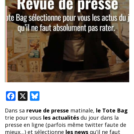
F
X
Bl
ac
u
Dans sa
revue de presse
matinale,
le Tote Bag
e
e
trie pour vous
les actualités
du jour dans la
b
sk
presse en ligne (parfois même twitter faute de
mieux…) et sélectionne
les news
qu’il ne faut