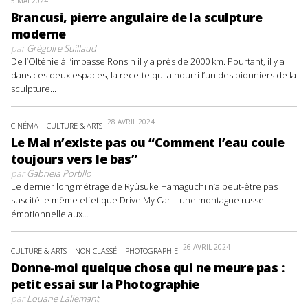
5 MAI 2024
Brancusi, pierre angulaire de la sculpture
moderne
par
Grégoire Suillaud
De l’Olténie à l’impasse Ronsin il y a près de 2000 km. Pourtant, il y a
dans ces deux espaces, la recette qui a nourri l’un des pionniers de la
sculpture...
28 AVRIL 2024
CINÉMA
CULTURE & ARTS
Le Mal n’existe pas ou “Comment l’eau coule
toujours vers le bas”
par
Gabriela Portillo
Le dernier long métrage de Ryûsuke Hamaguchi n’a peut-être pas
suscité le même effet que Drive My Car – une montagne russe
émotionnelle aux...
26 AVRIL 2024
CULTURE & ARTS
NON CLASSÉ
PHOTOGRAPHIE
Donne-moi quelque chose qui ne meure pas :
petit essai sur la Photographie
par
Louane Lallemant