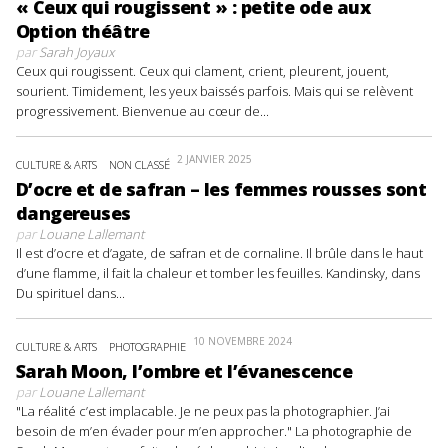
« Ceux qui rougissent » : petite ode aux
Option théâtre
par
Sarah Joyaux
Ceux qui rougissent. Ceux qui clament, crient, pleurent, jouent,
sourient. Timidement, les yeux baissés parfois. Mais qui se relèvent
progressivement. Bienvenue au cœur de...
2 JANVIER 2025
CULTURE & ARTS
NON CLASSÉ
D’ocre et de safran – les femmes rousses sont
dangereuses
par
Louane Lallemant
Il est d’ocre et d’agate, de safran et de cornaline. Il brûle dans le haut
d’une flamme, il fait la chaleur et tomber les feuilles. Kandinsky, dans
Du spirituel dans...
10 NOVEMBRE 2024
CULTURE & ARTS
PHOTOGRAPHIE
Sarah Moon, l’ombre et l’évanescence
par
Louane Lallemant
"La réalité c’est implacable. Je ne peux pas la photographier. J’ai
besoin de m’en évader pour m’en approcher." La photographie de