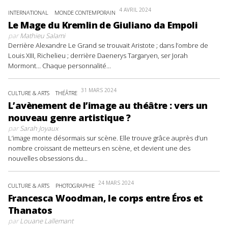
4 AVRIL 2024
INTERNATIONAL
MONDE CONTEMPORAIN
Le Mage du Kremlin de Giuliano da Empoli
par
Mathieu Salami
Derrière Alexandre Le Grand se trouvait Aristote ; dans l’ombre de
Louis XIII, Richelieu ; derrière Daenerys Targaryen, ser Jorah
Mormont… Chaque personnalité...
31 MARS 2024
CULTURE & ARTS
THÉÂTRE
L’avènement de l’image au théâtre : vers un
nouveau genre artistique ?
par
Sarah Joyaux
L’image monte désormais sur scène. Elle trouve grâce auprès d’un
nombre croissant de metteurs en scène, et devient une des
nouvelles obsessions du...
24 MARS 2024
CULTURE & ARTS
PHOTOGRAPHIE
Francesca Woodman, le corps entre Éros et
Thanatos
par
Louane Lallemant