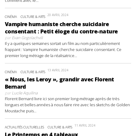
comment avec le...
20 AVRIL 2024
CINÉMA
CULTURE & ARTS
Vampire humaniste cherche suicidaire
consentant : Petit éloge du contre-nature
par
Evan Gogolachvili
Il y a quelques semaines sortait un film au nom particulièrement
frappant : Vampire humaniste cherche suicidaire consentant. Ce
premier long métrage de la réalisatrice...
13 AVRIL 2024
CINÉMA
CULTURE & ARTS
« Nous, les Leroy », grandir avec Florent
Bernard
par
Lucile Aquilina
Florent Bernard livre ici son premier long-métrage après de très
longues et belles années à nous faire rire avec les sketchs de Golden
Moustache puis...
11 AVRIL 2024
ACTUALITÉS CULTURELLES
CULTURE & ARTS
Le Printemps en 4 tableaux