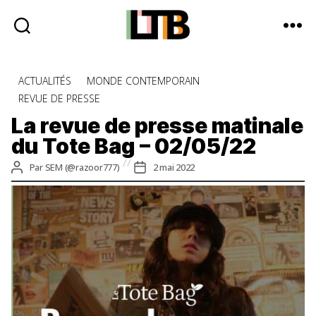
Le
Tote
Catégories
ACTUALITÉS
MONDE CONTEMPORAIN
Bag
REVUE DE PRESSE
-
Média
La revue de presse matinale
d'information
du Tote Bag – 02/05/22
quotidienne
Auteur
Date
Par
SEM (@razoor777)
2 mai 2022
de
de
l’article
l’article