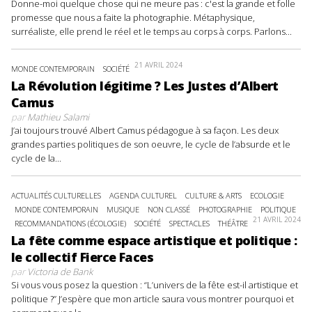
Donne-moi quelque chose qui ne meure pas : c'est la grande et folle
promesse que nous a faite la photographie. Métaphysique,
surréaliste, elle prend le réel et le temps au corps à corps. Parlons...
21 AVRIL 2024
MONDE CONTEMPORAIN
SOCIÉTÉ
La Révolution légitime ? Les Justes d’Albert
Camus
par
Mathieu Salami
J’ai toujours trouvé Albert Camus pédagogue à sa façon. Les deux
grandes parties politiques de son oeuvre, le cycle de l’absurde et le
cycle de la...
ACTUALITÉS CULTURELLES
AGENDA CULTUREL
CULTURE & ARTS
ECOLOGIE
MONDE CONTEMPORAIN
MUSIQUE
NON CLASSÉ
PHOTOGRAPHIE
POLITIQUE
21 AVRIL 2024
RECOMMANDATIONS (ÉCOLOGIE)
SOCIÉTÉ
SPECTACLES
THÉÂTRE
La fête comme espace artistique et politique :
le collectif Fierce Faces
par
Victoria de Bank
Si vous vous posez la question : “L’univers de la fête est-il artistique et
politique ?” J’espère que mon article saura vous montrer pourquoi et