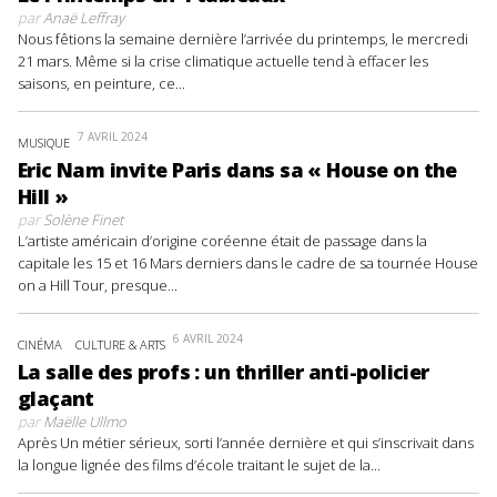
par
Anaë Leffray
Nous fêtions la semaine dernière l’arrivée du printemps, le mercredi
21 mars. Même si la crise climatique actuelle tend à effacer les
saisons, en peinture, ce...
7 AVRIL 2024
MUSIQUE
Eric Nam invite Paris dans sa « House on the
Hill »
par
Solène Finet
L’artiste américain d’origine coréenne était de passage dans la
capitale les 15 et 16 Mars derniers dans le cadre de sa tournée House
on a Hill Tour, presque...
6 AVRIL 2024
CINÉMA
CULTURE & ARTS
La salle des profs : un thriller anti-policier
glaçant
par
Maëlle Ullmo
Après Un métier sérieux, sorti l’année dernière et qui s’inscrivait dans
la longue lignée des films d’école traitant le sujet de la...