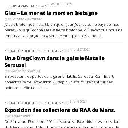
28 JUILLET 2024
CULTURE & ARTS
NON CLASSÉ
Glas – La mer et la mort en Bretagne
par
Louane Lallemant
Je suis bretonne : il fallait bien qu'un jour j'écrive sur le pays de mes
pères. Vous qui connaissez la fierté bretonne, qui savez que nous ne
tenons jamais longtemps avant de dire que nous venons...
4 JUILLET 2024
ACTUALITÉS CULTURELLES
CULTURE & ARTS
Un.e DragClown dans la galerie Natalie
Seroussi
par
Grégoire Suillaud
En poussant les portes de la galerie Natalie Seroussi, Rémi Baert,
commissaire de l’exposition « Dragclown affairs » revient sur des
points de définition. En...
9 JUIN 2024
ACTUALITÉS CULTURELLES
CULTURE & ARTS
Exposition des collections du FIAA du Mans.
par
Anaë Leffray
Du 24 mai au 13 octobre 2024, découvrez l’Exposition des collections
du FIAA du Mans. Un fond de 350 oeuvres de la collection privée de