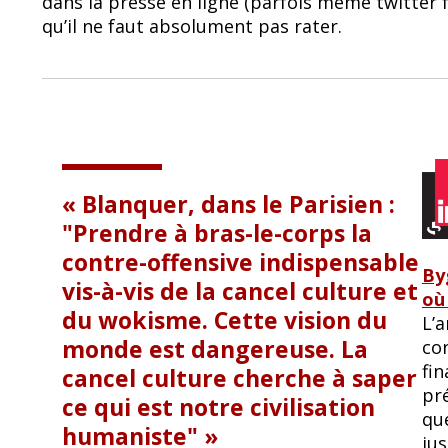
dans la presse en ligne (parfois même twitter
b
sk
qu’il ne faut absolument pas rater.
o
y
o
k
Blanquer, dans le Parisien :
"Prendre à bras-le-corps la
contre-offensive indispensable
By
vis-à-vis de la cancel culture et
où
du wokisme. Cette vision du
L’a
monde est dangereuse. La
co
fi
cancel culture cherche à saper
pré
ce qui est notre civilisation
qu
humaniste"
jus