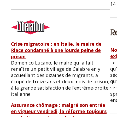
14 
Crise migratoire : en Italie, le maire de
No
Riace condamné à une lourde peine de
ex
prison
Le
Domenico Lucano, le maire qui a fait
qu’
renaître un petit village de Calabre en y
sé
accueillant des dizaines de migrants, a
qu’
écopé de treize ans et deux mois de prison,
se
à la grande satisfaction de l’extrême-droite
spé
italienne.
en
Assurance chômage : malgré son entrée
en vigueur vendredi, la réforme toujours