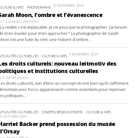
10 NOVEMBRE 2024
CULTURE & ARTS
PHOTOGRAPHIE
Sarah Moon, l’ombre et l’évanescence
par
Louane Lallemant
"La réalité c’est implacable. Je ne peux pas la photographier. J’ai besoin
de m’en évader pour m’en approcher." La photographie de Sarah
Moon est une fuite du réel, une histoire d'ombre...
3 NOVEMBRE 2024
ACTUALITÉS CULTURELLES
CULTURE & ARTS
Les droits culturels: nouveau leitmotiv des
politiques et institutions culturelles
par
Sarah Joyaux
Les droits culturels, loin d’être un concept récent bien qu’ils s’affirment
désormais avec force, apparaissent comme essentiels pour repenser
les politiques...
ACTUALITÉS CULTURELLES
COMPTES RENDUS D'EXPOS
CULTURE & ARTS
20 OCTOBRE 2024
Harriet Backer prend possession du musée
d’Orsay
par
Anaë Leffray