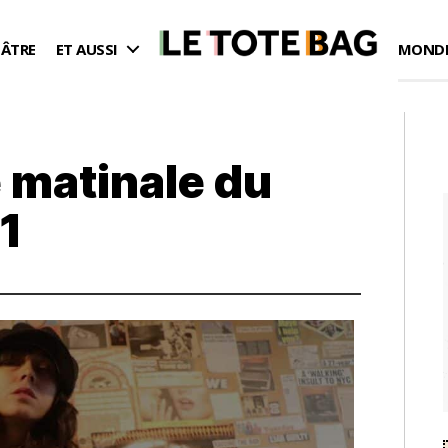
ÉÂTRE
ET AUSSI
MONDE
 matinale du
1