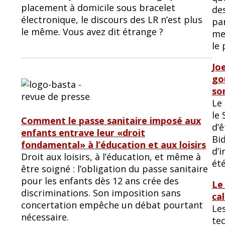
placement à domicile sous bracelet
des
électronique, le discours des LR n’est plus
pa
le même. Vous avez dit étrange ?
meu
le 
Jo
go
so
Le
le
Comment le passe sanitaire imposé aux
d’
enfants entrave leur «droit
Bid
fondamental» à l’éducation et aux loisirs
d’i
Droit aux loisirs, à l’éducation, et même à
été
être soigné : l’obligation du passe sanitaire
pour les enfants dès 12 ans crée des
Le
discriminations. Son imposition sans
ca
concertation empêche un débat pourtant
Le
nécessaire.
te