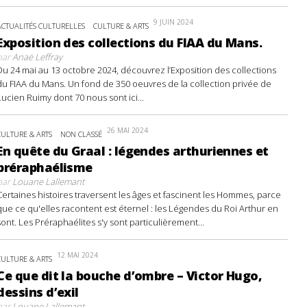
9 JUIN 2024
ACTUALITÉS CULTURELLES
CULTURE & ARTS
Exposition des collections du FIAA du Mans.
par
Anaë Leffray
Du 24 mai au 13 octobre 2024, découvrez l’Exposition des collections
du FIAA du Mans. Un fond de 350 oeuvres de la collection privée de
Lucien Ruimy dont 70 nous sont ici...
26 MAI 2024
CULTURE & ARTS
NON CLASSÉ
En quête du Graal : légendes arthuriennes et
préraphaélisme
par
Louane Lallemant
Certaines histoires traversent les âges et fascinent les Hommes, parce
que ce qu'elles racontent est éternel : les Légendes du Roi Arthur en
sont. Les Préraphaélites s'y sont particulièrement...
12 MAI 2024
CULTURE & ARTS
Ce que dit la bouche d’ombre – Victor Hugo,
dessins d’exil
par
Louane Lallemant