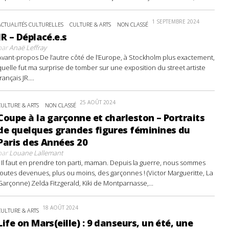
1 SEPTEMBRE 2024
ACTUALITÉS CULTURELLES
CULTURE & ARTS
NON CLASSÉ
JR – Déplacé.e.s
par
Anaë Leffray
Avant-propos De l’autre côté de l’Europe, à Stockholm plus exactement,
quelle fut ma surprise de tomber sur une exposition du street artiste
français JR....
25 AOÛT 2024
CULTURE & ARTS
NON CLASSÉ
Coupe à la garçonne et charleston – Portraits
de quelques grandes figures féminines du
Paris des Années 20
par
Louane Lallemant
- Il faut en prendre ton parti, maman. Depuis la guerre, nous sommes
toutes devenues, plus ou moins, des garçonnes ! (Victor Margueritte, La
Garçonne) Zelda Fitzgerald, Kiki de Montparnasse,...
18 AOÛT 2024
CULTURE & ARTS
Life on Mars(eille) : 9 danseurs, un été, une