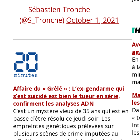
— Sébastien Tronche
(@S_Tronche)
October 1, 2021
Av
ag
En
à l
min
maj
Affaire du « Grêlé » : L’ex-gendarme qui
Ma
s’est suicidé est bien le tueur en série,
le
confirment les analyses ADN
Da
C’est un mystère vieux de 35 ans qui est en
« t
passe d’être résolu ce jeudi soir. Les
in
empreintes génétiques prélevées sur
les
plusieurs scènes de crime imputées au