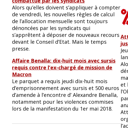
combattue par les syndicats
Alors qu’elles doivent s’appliquer à compter
de vendredi, les nouvelles règles de calcul
de l’allocation mensuelle sont toujours
dénoncées par les syndicats qui
s’apprêtent à déposer de nouveaux recours
At
devant le Conseil d’Etat. Mais le temps
jus
presse.
Jeu
lan
Affaire Benalla: dix-huit mois avec sursis
Al
requis contre l’ex-chargé de mission de
dém
Macron
ma
Le parquet a requis jeudi dix-huit mois
et 
d’emprisonnement avec sursis et 500 euros
l’O
d’amende à l’encontre d’ Alexandre Benalla,
par
notamment pour les violences commises
ana
lors de la manifestation du 1er mai 2018.
At
org
l’a