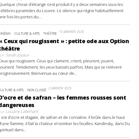
Quelque chose d’étrange s’est produit il y a deux semaines sous les
célèbres pyramides du Louvre. Le silence qui règne habituellement
une fois les portes du...
13 JANVIER 2025
CINÉMA
CULTURE & ARTS
THÉÂTRE
« Ceux qui rougissent » : petite ode aux Option
théâtre
par
Sarah Joyaux
Ceux qui rougissent. Ceux qui clament, crient, pleurent, jouent,
sourient. Timidement, les yeux baissés parfois. Mais qui se relèvent
progressivement. Bienvenue au cœur de...
2 JANVIER 2025
CULTURE & ARTS
NON CLASSÉ
D’ocre et de safran – les femmes rousses sont
dangereuses
par
Louane Lallemant
Il est d’ocre et d’agate, de safran et de cornaline. Il brûle dans le haut
d’une flamme, il fait la chaleur et tomber les feuilles. Kandinsky, dans Du
spirituel dans...