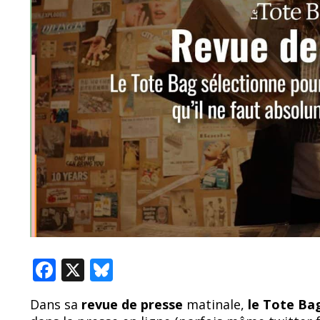
F
X
Bl
ac
u
Dans sa
revue de presse
matinale,
le Tote B
e
e