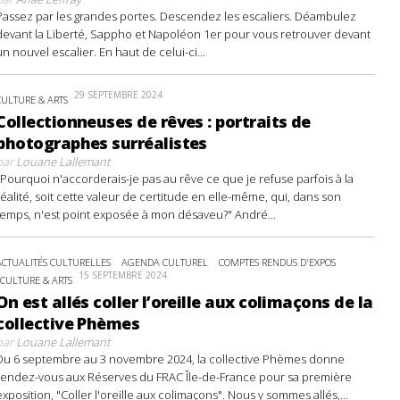
Passez par les grandes portes. Descendez les escaliers. Déambulez
devant la Liberté, Sappho et Napoléon 1er pour vous retrouver devant
un nouvel escalier. En haut de celui-ci...
29 SEPTEMBRE 2024
CULTURE & ARTS
Collectionneuses de rêves : portraits de
photographes surréalistes
par
Louane Lallemant
"Pourquoi n'accorderais-je pas au rêve ce que je refuse parfois à la
réalité, soit cette valeur de certitude en elle-même, qui, dans son
temps, n'est point exposée à mon désaveu?" André...
ACTUALITÉS CULTURELLES
AGENDA CULTUREL
COMPTES RENDUS D'EXPOS
15 SEPTEMBRE 2024
CULTURE & ARTS
On est allés coller l’oreille aux colimaçons de la
collective Phèmes
par
Louane Lallemant
Du 6 septembre au 3 novembre 2024, la collective Phèmes donne
rendez-vous aux Réserves du FRAC Île-de-France pour sa première
exposition, "Coller l'oreille aux colimaçons". Nous y sommes allés,...