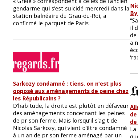
« Grêlé » correspondent à celles de l’ancien
Ni
gendarme qui s’est suicidé mercredi dans la
By
station balnéaire du Grau-du-Roi, a
“S
confirmé le parquet de Paris.
il 
de
ain
éco
‘ra
Sarkozy condamné : tiens, on n’est plus
opposé aux aménagements de peine chez
les Républicains ?
D’habitude, la droite est plutôt en défaveur
Al
des aménagements concernant les peines
de
de prison ferme. Mais lorsqu’il s’agit de
de
Nicolas Sarkozy, qui vient d’être condamné
La
à un an de prison ferme aménagé par un
qu