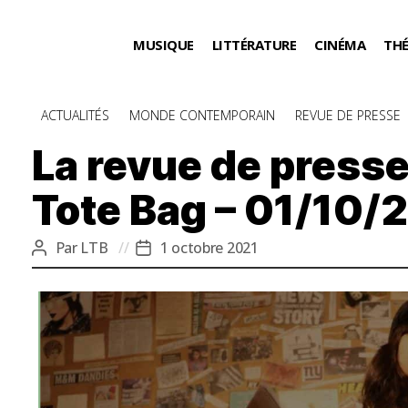
MUSIQUE
LITTÉRATURE
CINÉMA
TH
Catégories
ACTUALITÉS
MONDE CONTEMPORAIN
REVUE DE PRESSE
La revue de presse
Tote Bag – 01/10/2
Par
LTB
1 octobre 2021
Auteur
Date
de
de
l’article
l’article