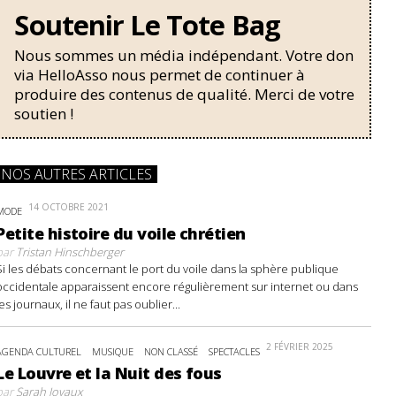
Soutenir Le Tote Bag
Nous sommes un média indépendant. Votre don
via HelloAsso nous permet de continuer à
produire des contenus de qualité. Merci de votre
soutien !
NOS AUTRES ARTICLES
14 OCTOBRE 2021
MODE
Petite histoire du voile chrétien
par
Tristan Hinschberger
Si les débats concernant le port du voile dans la sphère publique
occidentale apparaissent encore régulièrement sur internet ou dans
les journaux, il ne faut pas oublier...
2 FÉVRIER 2025
AGENDA CULTUREL
MUSIQUE
NON CLASSÉ
SPECTACLES
Le Louvre et la Nuit des fous
par
Sarah Joyaux