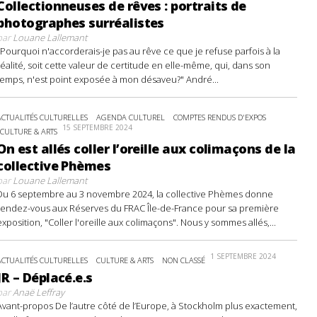
Collectionneuses de rêves : portraits de
photographes surréalistes
par
Louane Lallemant
"Pourquoi n'accorderais-je pas au rêve ce que je refuse parfois à la
réalité, soit cette valeur de certitude en elle-même, qui, dans son
temps, n'est point exposée à mon désaveu?" André...
ACTUALITÉS CULTURELLES
AGENDA CULTUREL
COMPTES RENDUS D'EXPOS
15 SEPTEMBRE 2024
CULTURE & ARTS
On est allés coller l’oreille aux colimaçons de la
collective Phèmes
par
Louane Lallemant
Du 6 septembre au 3 novembre 2024, la collective Phèmes donne
rendez-vous aux Réserves du FRAC Île-de-France pour sa première
exposition, "Coller l'oreille aux colimaçons". Nous y sommes allés,...
1 SEPTEMBRE 2024
ACTUALITÉS CULTURELLES
CULTURE & ARTS
NON CLASSÉ
JR – Déplacé.e.s
par
Anaë Leffray
Avant-propos De l’autre côté de l’Europe, à Stockholm plus exactement,