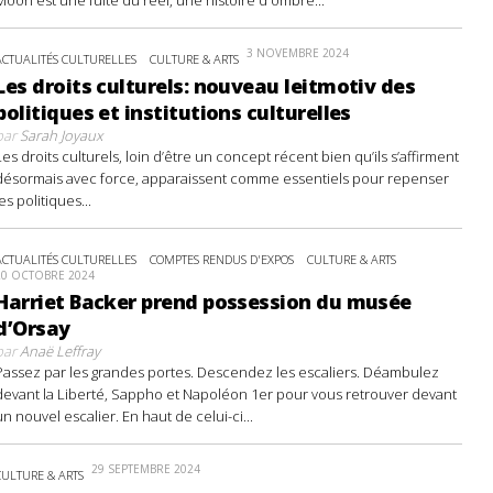
3 NOVEMBRE 2024
ACTUALITÉS CULTURELLES
CULTURE & ARTS
Les droits culturels: nouveau leitmotiv des
politiques et institutions culturelles
par
Sarah Joyaux
Les droits culturels, loin d’être un concept récent bien qu’ils s’affirment
désormais avec force, apparaissent comme essentiels pour repenser
les politiques...
ACTUALITÉS CULTURELLES
COMPTES RENDUS D'EXPOS
CULTURE & ARTS
20 OCTOBRE 2024
Harriet Backer prend possession du musée
d’Orsay
par
Anaë Leffray
Passez par les grandes portes. Descendez les escaliers. Déambulez
devant la Liberté, Sappho et Napoléon 1er pour vous retrouver devant
un nouvel escalier. En haut de celui-ci...
29 SEPTEMBRE 2024
CULTURE & ARTS