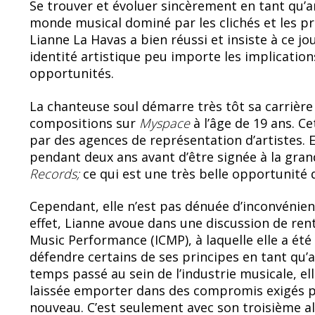
Se trouver et évoluer sincèrement en tant qu’ar
e
e
monde musical dominé par les clichés et les pr
b
sk
Lianne La Havas a bien réussi et insiste à ce jo
o
y
identité artistique peu importe les implication
opportunités.
o
k
La chanteuse soul démarre très tôt sa carrièr
compositions sur
Myspace
à l’âge de 19 ans. Ce
par des agences de représentation d’artistes. E
pendant deux ans avant d’être signée à la gra
Records;
ce qui est une très belle opportunité 
Cependant, elle n’est pas dénuée d’inconvénie
effet, Lianne avoue dans une discussion de ren
Music Performance (ICMP), à laquelle elle a été i
défendre certains de ses principes en tant qu’a
temps passé au sein de l’industrie musicale, ell
laissée emporter dans des compromis exigés par
nouveau. C’est seulement avec son troisième al