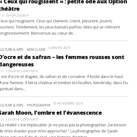
« Ceux qui rougissent » : petite ode aux Option
théâtre
par
Sarah Joyaux
Ceux qui rougissent. Ceux qui clament, crient, pleurent, jouent,
sourient. Timidement, les yeux baissés parfois. Mais qui se relèvent
progressivement. Bienvenue au cœur de...
2 JANVIER 2025
CULTURE & ARTS
NON CLASSÉ
D’ocre et de safran – les femmes rousses sont
dangereuses
par
Louane Lallemant
Il est d’ocre et d’agate, de safran et de cornaline. Il brûle dans le haut
d’une flamme, il fait la chaleur et tomber les feuilles. Kandinsky, dans Du
spirituel dans...
10 NOVEMBRE 2024
CULTURE & ARTS
PHOTOGRAPHIE
Sarah Moon, l’ombre et l’évanescence
par
Louane Lallemant
"La réalité c’est implacable. Je ne peux pas la photographier. J’ai besoin
de m’en évader pour m’en approcher." La photographie de Sarah
Moon est une fuite du réel, une histoire d'ombre...