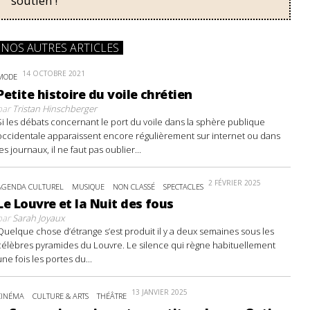
soutien !
NOS AUTRES ARTICLES
14 OCTOBRE 2021
MODE
Petite histoire du voile chrétien
par
Tristan Hinschberger
Si les débats concernant le port du voile dans la sphère publique
occidentale apparaissent encore régulièrement sur internet ou dans
les journaux, il ne faut pas oublier...
2 FÉVRIER 2025
AGENDA CULTUREL
MUSIQUE
NON CLASSÉ
SPECTACLES
Le Louvre et la Nuit des fous
par
Sarah Joyaux
Quelque chose d’étrange s’est produit il y a deux semaines sous les
célèbres pyramides du Louvre. Le silence qui règne habituellement
une fois les portes du...
13 JANVIER 2025
CINÉMA
CULTURE & ARTS
THÉÂTRE