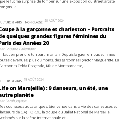
quelle fut ma surprise de tomber sur une exposition du street artiste
français JR....
25 AOÛT 2024
CULTURE & ARTS
NON CLASSÉ
Coupe à la garçonne et charleston – Portraits
de quelques grandes figures féminines du
Paris des Années 20
par
Louane Lallemant
- Il faut en prendre ton parti, maman. Depuis la guerre, nous sommes
toutes devenues, plus ou moins, des garçonnes ! (Victor Margueritte, La
Garçonne) Zelda Fitzgerald, Kiki de Montparnasse,...
18 AOÛT 2024
CULTURE & ARTS
Life on Mars(eille) : 9 danseurs, un été, une
autre planète
par
Sarah Joyaux
Des coulisses aux calanques, bienvenue dans la vie des danseuses et
danseurs de (LA) HORDE, la troupe du Ballet National de Marseille.
Acclamés sur la scène internationale et...