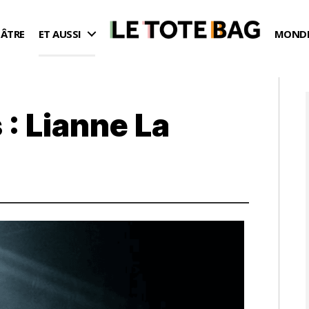
ÉÂTRE
ET AUSSI
MONDE
 : Lianne La