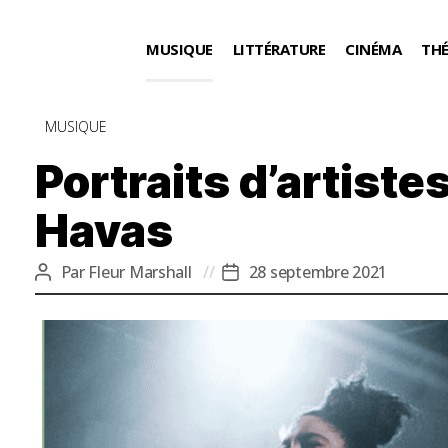
MUSIQUE
LITTÉRATURE
CINÉMA
TH
Catégories
MUSIQUE
Portraits d’artistes
Havas
Par
Fleur Marshall
28 septembre 2021
Auteur
Date
de
de
l’article
l’article