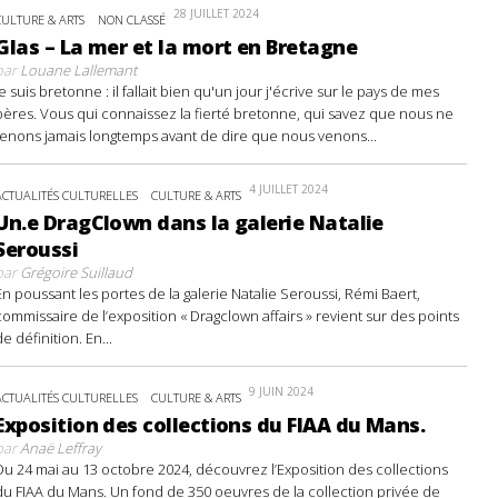
28 JUILLET 2024
CULTURE & ARTS
NON CLASSÉ
Glas – La mer et la mort en Bretagne
par
Louane Lallemant
Je suis bretonne : il fallait bien qu'un jour j'écrive sur le pays de mes
pères. Vous qui connaissez la fierté bretonne, qui savez que nous ne
tenons jamais longtemps avant de dire que nous venons...
4 JUILLET 2024
ACTUALITÉS CULTURELLES
CULTURE & ARTS
Un.e DragClown dans la galerie Natalie
Seroussi
par
Grégoire Suillaud
En poussant les portes de la galerie Natalie Seroussi, Rémi Baert,
commissaire de l’exposition « Dragclown affairs » revient sur des points
de définition. En...
9 JUIN 2024
ACTUALITÉS CULTURELLES
CULTURE & ARTS
Exposition des collections du FIAA du Mans.
par
Anaë Leffray
Du 24 mai au 13 octobre 2024, découvrez l’Exposition des collections
du FIAA du Mans. Un fond de 350 oeuvres de la collection privée de