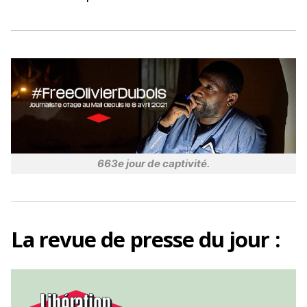
o
k
663e jour de captivité.
La
revue de presse
du jour :