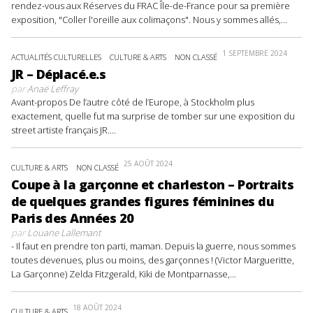
rendez-vous aux Réserves du FRAC Île-de-France pour sa première
exposition, "Coller l'oreille aux colimaçons". Nous y sommes allés,...
1 SEPTEMBRE 2024
ACTUALITÉS CULTURELLES
CULTURE & ARTS
NON CLASSÉ
JR – Déplacé.e.s
par
Anaë Leffray
Avant-propos De l’autre côté de l’Europe, à Stockholm plus
exactement, quelle fut ma surprise de tomber sur une exposition du
street artiste français JR....
25 AOÛT 2024
CULTURE & ARTS
NON CLASSÉ
Coupe à la garçonne et charleston – Portraits
de quelques grandes figures féminines du
Paris des Années 20
par
Louane Lallemant
- Il faut en prendre ton parti, maman. Depuis la guerre, nous sommes
toutes devenues, plus ou moins, des garçonnes ! (Victor Margueritte,
La Garçonne) Zelda Fitzgerald, Kiki de Montparnasse,...
18 AOÛT 2024
CULTURE & ARTS