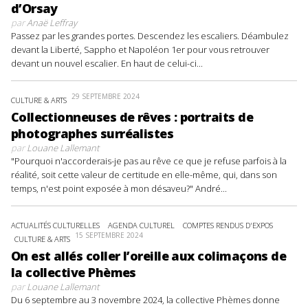
d’Orsay
par
Anaë Leffray
Passez par les grandes portes. Descendez les escaliers. Déambulez
devant la Liberté, Sappho et Napoléon 1er pour vous retrouver
devant un nouvel escalier. En haut de celui-ci...
29 SEPTEMBRE 2024
CULTURE & ARTS
Collectionneuses de rêves : portraits de
photographes surréalistes
par
Louane Lallemant
"Pourquoi n'accorderais-je pas au rêve ce que je refuse parfois à la
réalité, soit cette valeur de certitude en elle-même, qui, dans son
temps, n'est point exposée à mon désaveu?" André...
ACTUALITÉS CULTURELLES
AGENDA CULTUREL
COMPTES RENDUS D'EXPOS
15 SEPTEMBRE 2024
CULTURE & ARTS
On est allés coller l’oreille aux colimaçons de
la collective Phèmes
par
Louane Lallemant
Du 6 septembre au 3 novembre 2024, la collective Phèmes donne