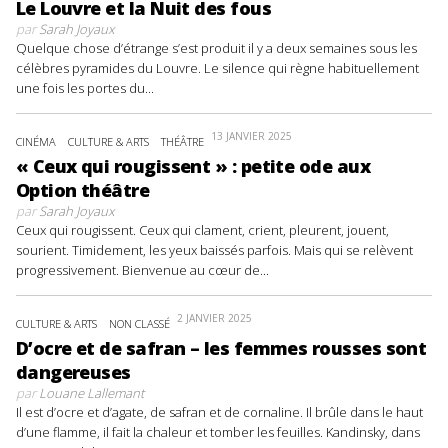
Le Louvre et la Nuit des fous
par
Sarah Joyaux
Quelque chose d’étrange s’est produit il y a deux semaines sous les
célèbres pyramides du Louvre. Le silence qui règne habituellement
une fois les portes du...
13 JANVIER 2025
CINÉMA
CULTURE & ARTS
THÉÂTRE
« Ceux qui rougissent » : petite ode aux
Option théâtre
par
Sarah Joyaux
Ceux qui rougissent. Ceux qui clament, crient, pleurent, jouent,
sourient. Timidement, les yeux baissés parfois. Mais qui se relèvent
progressivement. Bienvenue au cœur de...
2 JANVIER 2025
CULTURE & ARTS
NON CLASSÉ
D’ocre et de safran – les femmes rousses sont
dangereuses
par
Louane Lallemant
Il est d’ocre et d’agate, de safran et de cornaline. Il brûle dans le haut
d’une flamme, il fait la chaleur et tomber les feuilles. Kandinsky, dans