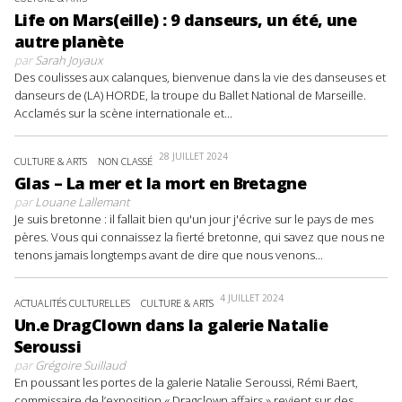
Life on Mars(eille) : 9 danseurs, un été, une
autre planète
par
Sarah Joyaux
Des coulisses aux calanques, bienvenue dans la vie des danseuses et
danseurs de (LA) HORDE, la troupe du Ballet National de Marseille.
Acclamés sur la scène internationale et...
28 JUILLET 2024
CULTURE & ARTS
NON CLASSÉ
Glas – La mer et la mort en Bretagne
par
Louane Lallemant
Je suis bretonne : il fallait bien qu'un jour j'écrive sur le pays de mes
pères. Vous qui connaissez la fierté bretonne, qui savez que nous ne
tenons jamais longtemps avant de dire que nous venons...
4 JUILLET 2024
ACTUALITÉS CULTURELLES
CULTURE & ARTS
Un.e DragClown dans la galerie Natalie
Seroussi
par
Grégoire Suillaud
En poussant les portes de la galerie Natalie Seroussi, Rémi Baert,
commissaire de l’exposition « Dragclown affairs » revient sur des