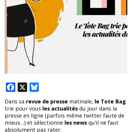
F
X
Bl
ac
u
Dans sa
revue de presse
matinale,
le Tote Bag
e
e
trie pour vous
les actualités
du jour dans la
b
sk
presse en ligne (parfois même twitter faute de
o
y
mieux…) et sélectionne
les news
qu’il ne faut
absolument pas rater.