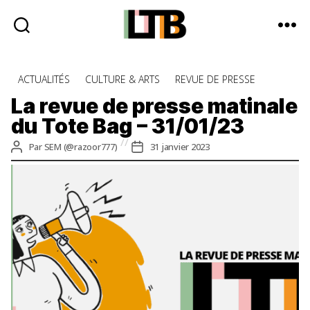
Le
Tote
Catégories
ACTUALITÉS
CULTURE & ARTS
REVUE DE PRESSE
Bag
-
La revue de presse matinale
Média
du Tote Bag – 31/01/23
d'information
quotidienne
Auteur
Date
Par
SEM (@razoor777)
31 janvier 2023
de
de
l’article
l’article