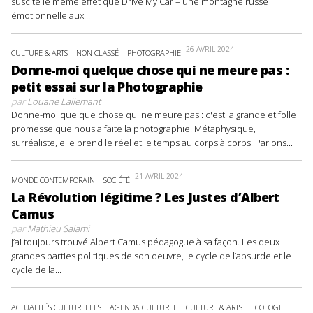
suscité le même effet que Drive My Car – une montagne russe
émotionnelle aux...
26 AVRIL 2024
CULTURE & ARTS
NON CLASSÉ
PHOTOGRAPHIE
Donne-moi quelque chose qui ne meure pas :
petit essai sur la Photographie
par
Louane Lallemant
Donne-moi quelque chose qui ne meure pas : c'est la grande et folle
promesse que nous a faite la photographie. Métaphysique,
surréaliste, elle prend le réel et le temps au corps à corps. Parlons...
21 AVRIL 2024
MONDE CONTEMPORAIN
SOCIÉTÉ
La Révolution légitime ? Les Justes d’Albert
Camus
par
Mathieu Salami
J’ai toujours trouvé Albert Camus pédagogue à sa façon. Les deux
grandes parties politiques de son oeuvre, le cycle de l’absurde et le
cycle de la...
ACTUALITÉS CULTURELLES
AGENDA CULTUREL
CULTURE & ARTS
ECOLOGIE