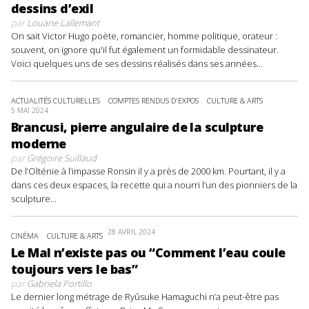
dessins d’exil
par
Louane Lallemant
On sait Victor Hugo poète, romancier, homme politique, orateur :
souvent, on ignore qu'il fut également un formidable dessinateur.
Voici quelques uns de ses dessins réalisés dans ses années...
ACTUALITÉS CULTURELLES
COMPTES RENDUS D'EXPOS
CULTURE & ARTS
5 MAI 2024
Brancusi, pierre angulaire de la sculpture
moderne
par
Grégoire Suillaud
De l’Olténie à l’impasse Ronsin il y a près de 2000 km. Pourtant, il y a
dans ces deux espaces, la recette qui a nourri l’un des pionniers de la
sculpture...
28 AVRIL 2024
CINÉMA
CULTURE & ARTS
Le Mal n’existe pas ou “Comment l’eau coule
toujours vers le bas”
par
Gabriela Portillo
Le dernier long métrage de Ryûsuke Hamaguchi n’a peut-être pas