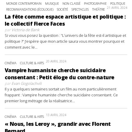
MONDE CONTEMPORAIN
MUSIQUE
NON CLASSÉ
PHOTOGRAPHIE
POLITIQUE
21 AVRIL 2024
RECOMMANDATIONS (ÉCOLOGIE)
SOCIÉTÉ
SPECTACLES
THÉÂTRE
La fête comme espace artistique et politique :
le collectif Fierce Faces
par
Victoria de Bank
Si vous vous posez la question : “L’univers de la fête est-il artistique et
politique ?” J’espère que mon article saura vous montrer pourquoi et
comment avec le...
20 AVRIL 2024
CINÉMA
CULTURE & ARTS
Vampire humaniste cherche suicidaire
consentant : Petit éloge du contre-nature
par
Evan Gogolachvili
Il y a quelques semaines sortait un film au nom particulièrement
frappant : Vampire humaniste cherche suicidaire consentant. Ce
premier long métrage de la réalisatrice...
13 AVRIL 2024
CINÉMA
CULTURE & ARTS
« Nous, les Leroy », grandir avec Florent
Bernard