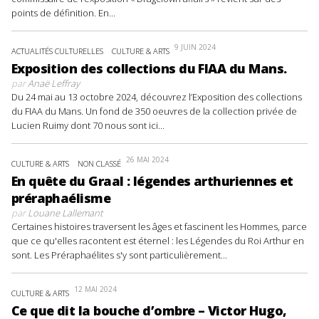
points de définition. En...
9 JUIN 2024
ACTUALITÉS CULTURELLES
CULTURE & ARTS
Exposition des collections du FIAA du Mans.
par
Anaë Leffray
Du 24 mai au 13 octobre 2024, découvrez l’Exposition des collections
du FIAA du Mans. Un fond de 350 oeuvres de la collection privée de
Lucien Ruimy dont 70 nous sont ici...
26 MAI 2024
CULTURE & ARTS
NON CLASSÉ
En quête du Graal : légendes arthuriennes et
préraphaélisme
par
Louane Lallemant
Certaines histoires traversent les âges et fascinent les Hommes, parce
que ce qu'elles racontent est éternel : les Légendes du Roi Arthur en
sont. Les Préraphaélites s'y sont particulièrement...
12 MAI 2024
CULTURE & ARTS
Ce que dit la bouche d’ombre – Victor Hugo,