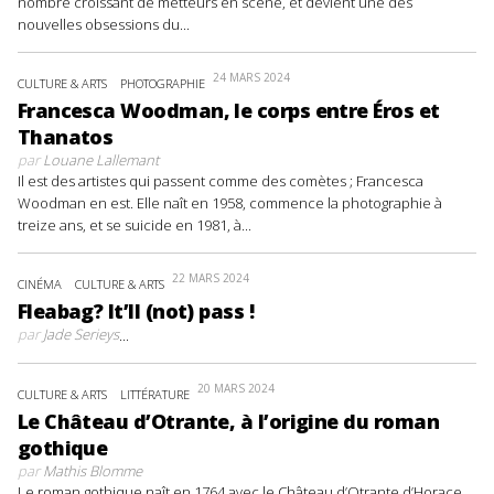
nombre croissant de metteurs en scène, et devient une des
nouvelles obsessions du...
24 MARS 2024
CULTURE & ARTS
PHOTOGRAPHIE
Francesca Woodman, le corps entre Éros et
Thanatos
par
Louane Lallemant
Il est des artistes qui passent comme des comètes ; Francesca
Woodman en est. Elle naît en 1958, commence la photographie à
treize ans, et se suicide en 1981, à...
22 MARS 2024
CINÉMA
CULTURE & ARTS
Fleabag? It’ll (not) pass !
par
Jade Serieys
...
20 MARS 2024
CULTURE & ARTS
LITTÉRATURE
Le Château d’Otrante, à l’origine du roman
gothique
par
Mathis Blomme
Le roman gothique naît en 1764 avec le Château d’Otrante d’Horace