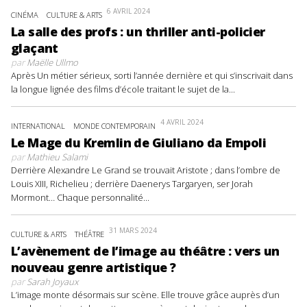
6 AVRIL 2024
CINÉMA
CULTURE & ARTS
La salle des profs : un thriller anti-policier
glaçant
par
Maëlle Ullmo
Après Un métier sérieux, sorti l’année dernière et qui s’inscrivait dans
la longue lignée des films d’école traitant le sujet de la...
4 AVRIL 2024
INTERNATIONAL
MONDE CONTEMPORAIN
Le Mage du Kremlin de Giuliano da Empoli
par
Mathieu Salami
Derrière Alexandre Le Grand se trouvait Aristote ; dans l’ombre de
Louis XIII, Richelieu ; derrière Daenerys Targaryen, ser Jorah
Mormont… Chaque personnalité...
31 MARS 2024
CULTURE & ARTS
THÉÂTRE
L’avènement de l’image au théâtre : vers un
nouveau genre artistique ?
par
Sarah Joyaux
L’image monte désormais sur scène. Elle trouve grâce auprès d’un