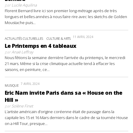
par
Lucile Aquilina
Florent Bernard livre ici son premier long-métrage après de très
longues et belles années à nous faire rire avec les sketchs de Golden
Moustache puis...
11 AVRIL 2024
ACTUALITÉS CULTURELLES
CULTURE & ARTS
Le Printemps en 4 tableaux
par
Anaë Leffray
Nous fêtions la semaine dernière l’arrivée du printemps, le mercredi
21 mars. Même si la crise climatique actuelle tend à effacer les
saisons, en peinture, ce...
7 AVRIL 2024
MUSIQUE
Eric Nam invite Paris dans sa « House on the
Hill »
par
Solène Finet
L’artiste américain d’origine coréenne était de passage dans la
capitale les 15 et 16 Mars derniers dans le cadre de sa tournée House
on a Hill Tour, presque...