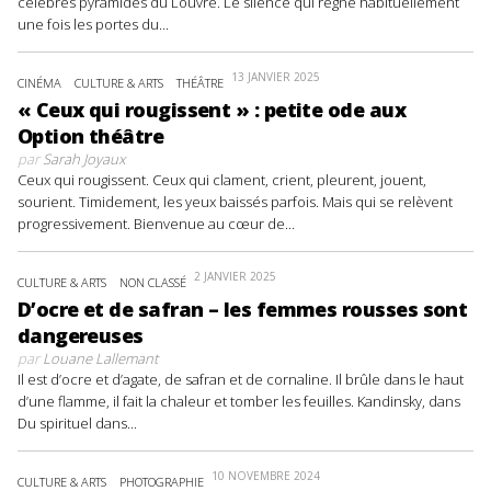
célèbres pyramides du Louvre. Le silence qui règne habituellement
une fois les portes du...
13 JANVIER 2025
CINÉMA
CULTURE & ARTS
THÉÂTRE
« Ceux qui rougissent » : petite ode aux
Option théâtre
par
Sarah Joyaux
Ceux qui rougissent. Ceux qui clament, crient, pleurent, jouent,
sourient. Timidement, les yeux baissés parfois. Mais qui se relèvent
progressivement. Bienvenue au cœur de...
2 JANVIER 2025
CULTURE & ARTS
NON CLASSÉ
D’ocre et de safran – les femmes rousses sont
dangereuses
par
Louane Lallemant
Il est d’ocre et d’agate, de safran et de cornaline. Il brûle dans le haut
d’une flamme, il fait la chaleur et tomber les feuilles. Kandinsky, dans
Du spirituel dans...
10 NOVEMBRE 2024
CULTURE & ARTS
PHOTOGRAPHIE