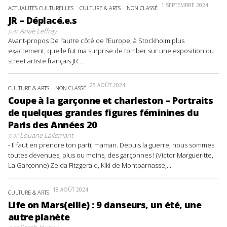
1 SEPTEMBRE 2024
ACTUALITÉS CULTURELLES
CULTURE & ARTS
NON CLASSÉ
JR – Déplacé.e.s
par
Anaë Leffray
Avant-propos De l’autre côté de l’Europe, à Stockholm plus
exactement, quelle fut ma surprise de tomber sur une exposition du
street artiste français JR....
25 AOÛT 2024
CULTURE & ARTS
NON CLASSÉ
Coupe à la garçonne et charleston – Portraits
de quelques grandes figures féminines du
Paris des Années 20
par
Louane Lallemant
- Il faut en prendre ton parti, maman. Depuis la guerre, nous sommes
toutes devenues, plus ou moins, des garçonnes ! (Victor Margueritte,
La Garçonne) Zelda Fitzgerald, Kiki de Montparnasse,...
18 AOÛT 2024
CULTURE & ARTS
Life on Mars(eille) : 9 danseurs, un été, une
autre planète