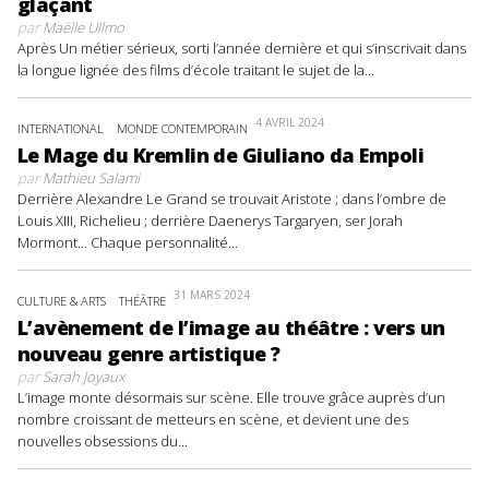
glaçant
par
Maëlle Ullmo
Après Un métier sérieux, sorti l’année dernière et qui s’inscrivait dans
la longue lignée des films d’école traitant le sujet de la...
4 AVRIL 2024
INTERNATIONAL
MONDE CONTEMPORAIN
Le Mage du Kremlin de Giuliano da Empoli
par
Mathieu Salami
Derrière Alexandre Le Grand se trouvait Aristote ; dans l’ombre de
Louis XIII, Richelieu ; derrière Daenerys Targaryen, ser Jorah
Mormont… Chaque personnalité...
31 MARS 2024
CULTURE & ARTS
THÉÂTRE
L’avènement de l’image au théâtre : vers un
nouveau genre artistique ?
par
Sarah Joyaux
L’image monte désormais sur scène. Elle trouve grâce auprès d’un
nombre croissant de metteurs en scène, et devient une des
nouvelles obsessions du...