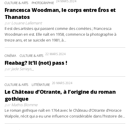
24 MARS 2024
CULTURE & ARTS
PHOTOGRAPHIE
Francesca Woodman, le corps entre Éros et
Thanatos
par
Louane Lallemant
Il est des artistes qui passent comme des comètes ; Francesca
Woodman en est. Elle naît en 1958, commence la photographie à
treize ans, et se suicide en 1981, à...
22 MARS 2024
CINÉMA
CULTURE & ARTS
Fleabag? It’ll (not) pass !
par
Jade Serieys
...
20 MARS 2024
CULTURE & ARTS
LITTÉRATURE
Le Château d’Otrante, à l’origine du roman
gothique
par
Mathis Blomme
Le roman gothique naît en 1764 avec le Château d’Otrante d’Horace
Walpole, récit qui a eu une influence considérable dans l’histoire de...