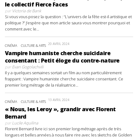
le collectif Fierce Faces
par
Victoria de Bank
Si vous vous posez la question : “L’univers de la fête est-il artistique et
politique ?” J’espère que mon article saura vous montrer pourquoi et
comment avec le...
20 AVRIL 2024
CINÉMA
CULTURE & ARTS
Vampire humaniste cherche suicidaire
consentant : Petit éloge du contre-nature
par
Evan Gogolachvili
Il y a quelques semaines sortait un film au nom particulièrement
frappant : Vampire humaniste cherche suicidaire consentant. Ce
premier long métrage de la réalisatrice...
13 AVRIL 2024
CINÉMA
CULTURE & ARTS
« Nous, les Leroy », grandir avec Florent
Bernard
par
Lucile Aquilina
Florent Bernard livre ici son premier long-métrage après de très
longues et belles années à nous faire rire avec les sketchs de Golden