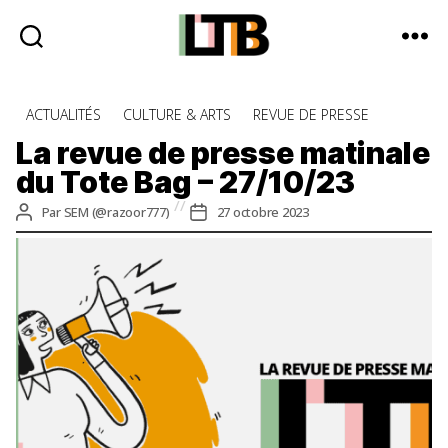
Le
Tote
Catégories
ACTUALITÉS
CULTURE & ARTS
REVUE DE PRESSE
Bag
-
La revue de presse matinale
Média
du Tote Bag – 27/10/23
d'information
quotidienne
Auteur
Date
Par
SEM (@razoor777)
27 octobre 2023
de
de
l’article
l’article