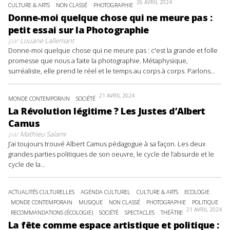
26 AVRIL 2024
CULTURE & ARTS
NON CLASSÉ
PHOTOGRAPHIE
Donne-moi quelque chose qui ne meure pas :
petit essai sur la Photographie
par
Louane Lallemant
Donne-moi quelque chose qui ne meure pas : c'est la grande et folle
promesse que nous a faite la photographie. Métaphysique,
surréaliste, elle prend le réel et le temps au corps à corps. Parlons...
21 AVRIL 2024
MONDE CONTEMPORAIN
SOCIÉTÉ
La Révolution légitime ? Les Justes d’Albert
Camus
par
Mathieu Salami
J’ai toujours trouvé Albert Camus pédagogue à sa façon. Les deux
grandes parties politiques de son oeuvre, le cycle de l’absurde et le
cycle de la...
ACTUALITÉS CULTURELLES
AGENDA CULTUREL
CULTURE & ARTS
ECOLOGIE
MONDE CONTEMPORAIN
MUSIQUE
NON CLASSÉ
PHOTOGRAPHIE
POLITIQUE
21 AVRIL 2024
RECOMMANDATIONS (ÉCOLOGIE)
SOCIÉTÉ
SPECTACLES
THÉÂTRE
La fête comme espace artistique et politique :