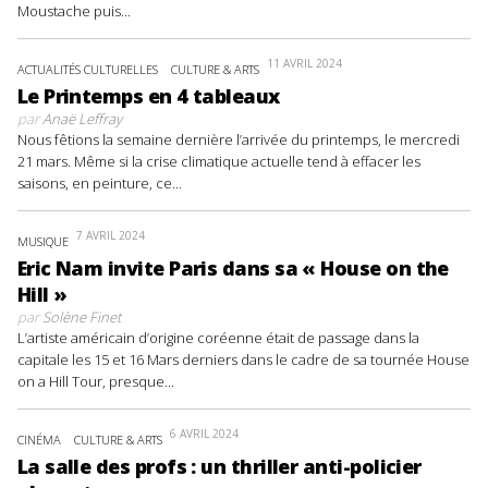
Moustache puis...
11 AVRIL 2024
ACTUALITÉS CULTURELLES
CULTURE & ARTS
Le Printemps en 4 tableaux
par
Anaë Leffray
Nous fêtions la semaine dernière l’arrivée du printemps, le mercredi
21 mars. Même si la crise climatique actuelle tend à effacer les
saisons, en peinture, ce...
7 AVRIL 2024
MUSIQUE
Eric Nam invite Paris dans sa « House on the
Hill »
par
Solène Finet
L’artiste américain d’origine coréenne était de passage dans la
capitale les 15 et 16 Mars derniers dans le cadre de sa tournée House
on a Hill Tour, presque...
6 AVRIL 2024
CINÉMA
CULTURE & ARTS
La salle des profs : un thriller anti-policier