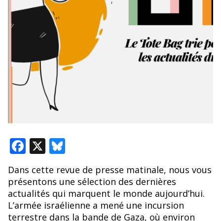
F
X
Bl
ac
u
Dans cette revue de presse matinale, nous vous
e
e
présentons une sélection des dernières
b
sk
actualités qui marquent le monde aujourd’hui.
o
y
L’armée israélienne a mené une incursion
terrestre dans la bande de Gaza, où environ