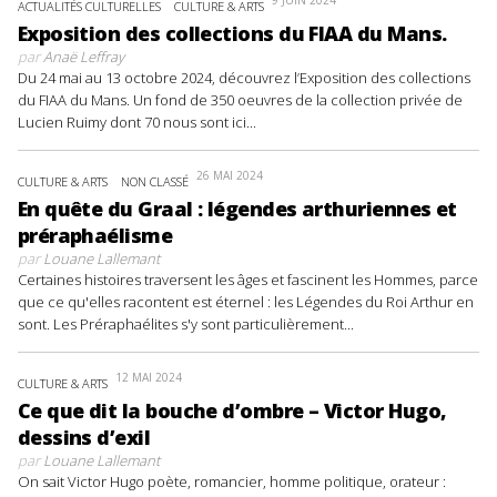
9 JUIN 2024
ACTUALITÉS CULTURELLES
CULTURE & ARTS
Exposition des collections du FIAA du Mans.
par
Anaë Leffray
Du 24 mai au 13 octobre 2024, découvrez l’Exposition des collections
du FIAA du Mans. Un fond de 350 oeuvres de la collection privée de
Lucien Ruimy dont 70 nous sont ici...
26 MAI 2024
CULTURE & ARTS
NON CLASSÉ
En quête du Graal : légendes arthuriennes et
préraphaélisme
par
Louane Lallemant
Certaines histoires traversent les âges et fascinent les Hommes, parce
que ce qu'elles racontent est éternel : les Légendes du Roi Arthur en
sont. Les Préraphaélites s'y sont particulièrement...
12 MAI 2024
CULTURE & ARTS
Ce que dit la bouche d’ombre – Victor Hugo,
dessins d’exil
par
Louane Lallemant
On sait Victor Hugo poète, romancier, homme politique, orateur :