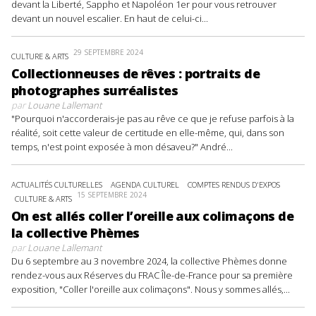
devant la Liberté, Sappho et Napoléon 1er pour vous retrouver
devant un nouvel escalier. En haut de celui-ci...
29 SEPTEMBRE 2024
CULTURE & ARTS
Collectionneuses de rêves : portraits de
photographes surréalistes
par
Louane Lallemant
"Pourquoi n'accorderais-je pas au rêve ce que je refuse parfois à la
réalité, soit cette valeur de certitude en elle-même, qui, dans son
temps, n'est point exposée à mon désaveu?" André...
ACTUALITÉS CULTURELLES
AGENDA CULTUREL
COMPTES RENDUS D'EXPOS
15 SEPTEMBRE 2024
CULTURE & ARTS
On est allés coller l’oreille aux colimaçons de
la collective Phèmes
par
Louane Lallemant
Du 6 septembre au 3 novembre 2024, la collective Phèmes donne
rendez-vous aux Réserves du FRAC Île-de-France pour sa première
exposition, "Coller l'oreille aux colimaçons". Nous y sommes allés,...