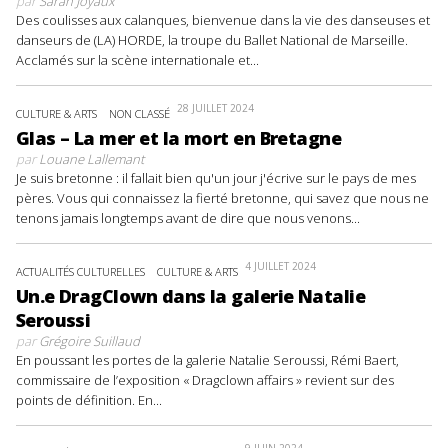
par
Sarah Joyaux
Des coulisses aux calanques, bienvenue dans la vie des danseuses et
danseurs de (LA) HORDE, la troupe du Ballet National de Marseille.
Acclamés sur la scène internationale et...
28 JUILLET 2024
CULTURE & ARTS
NON CLASSÉ
Glas – La mer et la mort en Bretagne
par
Louane Lallemant
Je suis bretonne : il fallait bien qu'un jour j'écrive sur le pays de mes
pères. Vous qui connaissez la fierté bretonne, qui savez que nous ne
tenons jamais longtemps avant de dire que nous venons...
4 JUILLET 2024
ACTUALITÉS CULTURELLES
CULTURE & ARTS
Un.e DragClown dans la galerie Natalie
Seroussi
par
Grégoire Suillaud
En poussant les portes de la galerie Natalie Seroussi, Rémi Baert,
commissaire de l’exposition « Dragclown affairs » revient sur des
points de définition. En...