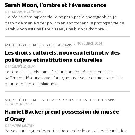
Sarah Moon, l’ombre et l’évanescence
par
Louane Lallemant
"La réalité c’est implacable. Je ne peux pas la photographier. J’ai
besoin de m’en évader pour m’en approcher." La photographie de
Sarah Moon est une fuite du réel, une histoire d'ombre...
3 NOVEMBRE 2024
ACTUALITÉS CULTURELLES
CULTURE & ARTS
Les droits culturels: nouveau leitmotiv des
politiques et institutions culturelles
par
Sarah Joyaux
Les droits culturels, loin d’être un concept récent bien qu’ils
s’affirment désormais avec force, apparaissent comme essentiels
pour repenser les politiques...
ACTUALITÉS CULTURELLES
COMPTES RENDUS D'EXPOS
CULTURE & ARTS
20 OCTOBRE 2024
Harriet Backer prend possession du musée
d’Orsay
par
Anaë Leffray
Passez par les grandes portes. Descendez les escaliers. Déambulez