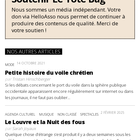
Nous sommes un média indépendant. Votre
don via HelloAsso nous permet de continuer à
produire des contenus de qualité. Merci de
votre soutien !
NOS AUTRES ARTICLES
14 OCTOBRE 2021
MODE
Petite histoire du voile chrétien
par
Tristan Hinschberger
Si les débats concernant le port du voile dans la sphère publique
occidentale apparaissent encore régulièrement sur internet ou dans
les journaux, il ne faut pas oublier...
2 FÉVRIER 2025
AGENDA CULTUREL
MUSIQUE
NON CLASSÉ
SPECTACLES
Le Louvre et la Nuit des fous
par
Sarah Joyaux
Quelque chose d’étrange s’est produit il y a deux semaines sous les