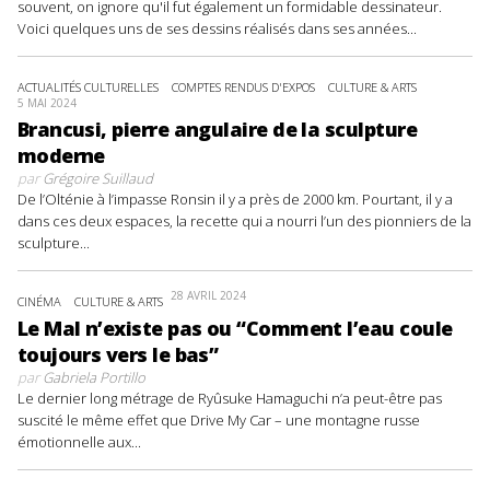
souvent, on ignore qu'il fut également un formidable dessinateur.
Voici quelques uns de ses dessins réalisés dans ses années...
ACTUALITÉS CULTURELLES
COMPTES RENDUS D'EXPOS
CULTURE & ARTS
5 MAI 2024
Brancusi, pierre angulaire de la sculpture
moderne
par
Grégoire Suillaud
De l’Olténie à l’impasse Ronsin il y a près de 2000 km. Pourtant, il y a
dans ces deux espaces, la recette qui a nourri l’un des pionniers de la
sculpture...
28 AVRIL 2024
CINÉMA
CULTURE & ARTS
Le Mal n’existe pas ou “Comment l’eau coule
toujours vers le bas”
par
Gabriela Portillo
Le dernier long métrage de Ryûsuke Hamaguchi n’a peut-être pas
suscité le même effet que Drive My Car – une montagne russe
émotionnelle aux...