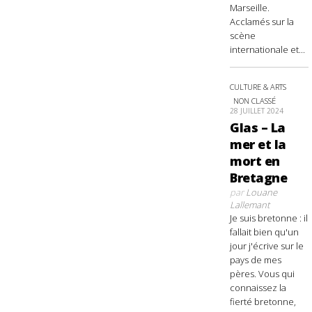
Marseille.
Acclamés sur la
scène
internationale et...
CULTURE & ARTS
NON CLASSÉ
28 JUILLET 2024
Glas – La
mer et la
mort en
Bretagne
par
Louane
Lallemant
Je suis bretonne : il
fallait bien qu'un
jour j'écrive sur le
pays de mes
pères. Vous qui
connaissez la
fierté bretonne,