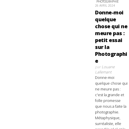
PHOTOGRAPHIE
26 AVRIL 2024
Donne-moi
quelque
chose qui ne
meure pas :
petit essai
sur la
Photographi
e
par
Louane
Lallemant
Donne-moi
quelque chose qui
ne meure pas :
c'est la grande et
folle promesse
que nous a faite la
photographie.
Métaphysique,
surréaliste, elle