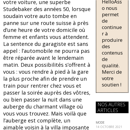
HelloAss
pour une
votre voiture, une superbe
b
sk
régularisati
o nous
Studebaker des années 50, lorsque
on,
permet
o
y
soudain votre auto tombe en
passant de
de
panne sur une route suisse à près
o
trois...
continue
d’une heure de votre domicile où
r à
k
femme et enfants vous attendent.
produire
La sentence du garagiste est sans
des
appel : l’automobile ne pourra pas
contenus
être réparée avant le lendemain
de
matin. Deux possibilités s’offrent à
qualité.
vous : vous rendre à pied à la gare
Merci de
votre
la plus proche afin de prendre un
soutien !
train pour rentrer chez vous et
passer la soirée auprès des vôtres,
ou bien passer la nuit dans une
NOS AUTRES
auberge du charmant village où
ARTICLES
vous vous trouvez. Mais voilà que
l’auberge est complète, un
MODE
aimable voisin à la villa imposante
14 OCTOBRE 2021