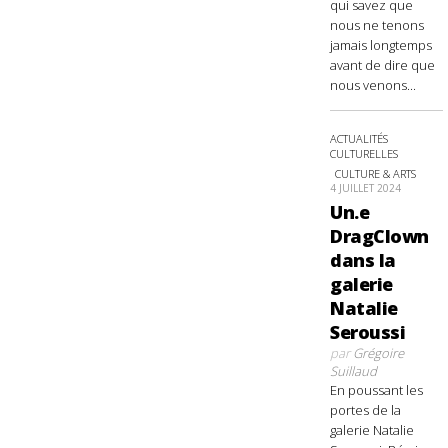
qui savez que
nous ne tenons
jamais longtemps
avant de dire que
nous venons...
ACTUALITÉS
CULTURELLES
CULTURE & ARTS
4 JUILLET 2024
Un.e
DragClown
dans la
galerie
Natalie
Seroussi
par
Grégoire
Suillaud
En poussant les
portes de la
galerie Natalie