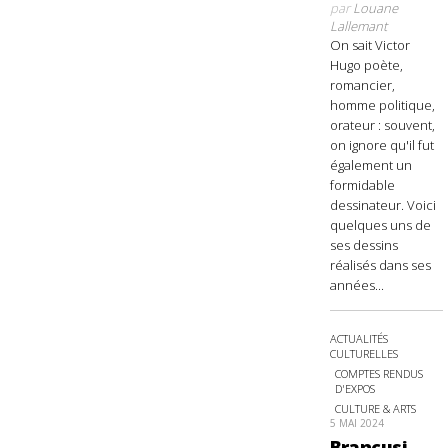
par
Louane
Lallemant
On sait Victor
Hugo poète,
romancier,
homme politique,
orateur : souvent,
on ignore qu'il fut
également un
formidable
dessinateur. Voici
quelques uns de
ses dessins
réalisés dans ses
années...
ACTUALITÉS
CULTURELLES
COMPTES RENDUS
D'EXPOS
CULTURE & ARTS
5 MAI 2024
Brancusi,