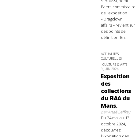
Seroussi, Rémi
Baert, commissaire
de l’exposition
« Dragclown
affairs » revient sur
des points de
définition. En...
ACTUALITÉS
CULTURELLES
CULTURE & ARTS
9 JUIN 2024
Exposition
des
collections
du FIAA du
Mans.
par
Anaë Leffray
Du 24 mai au 13
octobre 2024,
découvrez
l’Exposition des