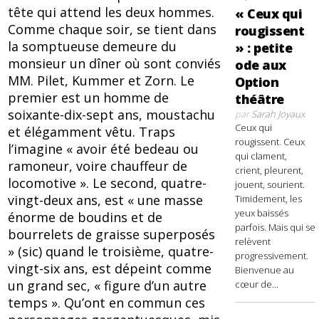
tête qui attend les deux hommes.
« Ceux qui
Comme chaque soir, se tient dans
rougissent
la somptueuse demeure du
» : petite
monsieur un dîner où sont conviés
ode aux
MM. Pilet, Kummer et Zorn. Le
Option
premier est un homme de
théâtre
soixante-dix-sept ans, moustachu
par
Sarah Joyaux
Ceux qui
et élégamment vêtu. Traps
rougissent. Ceux
l’imagine « avoir été bedeau ou
qui clament,
ramoneur, voire chauffeur de
crient, pleurent,
locomotive ». Le second, quatre-
jouent, sourient.
vingt-deux ans, est « une masse
Timidement, les
yeux baissés
énorme de boudins et de
parfois. Mais qui se
bourrelets de graisse superposés
relèvent
» (sic) quand le troisième, quatre-
progressivement.
vingt-six ans, est dépeint comme
Bienvenue au
un grand sec, « figure d’un autre
cœur de...
temps ». Qu’ont en commun ces