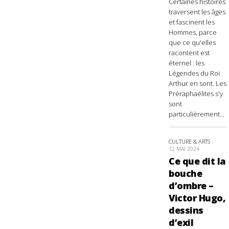
Certaines histoires
traversent les âges
et fascinent les
Hommes, parce
que ce qu'elles
racontent est
éternel : les
Légendes du Roi
Arthur en sont. Les
Préraphaélites s'y
sont
particulièrement...
CULTURE & ARTS
12 MAI 2024
Ce que dit la
bouche
d’ombre –
Victor Hugo,
dessins
d’exil