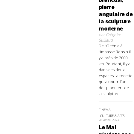
pierre
angulaire de
la sculpture
moderne
par
Grégoire
Suillaud
De l’Olténie à
l’impasse Ronsin il
y a près de 2000
km. Pourtant, il y a
dans ces deux
espaces, la recette
qui a nourri l’un
des pionniers de
la sculpture...
CINÉMA
CULTURE & ARTS
28 AVRIL 2024
Le Mal