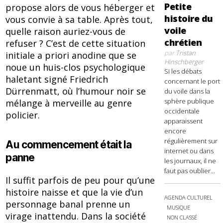
Petite
propose alors de vous héberger et
histoire du
vous convie à sa table. Après tout,
voile
quelle raison auriez-vous de
chrétien
refuser ? C’est de cette situation
par
Tristan
initiale a priori anodine que se
Hinschberger
noue un huis-clos psychologique
Si les débats
haletant signé Friedrich
concernant le port
Dürrenmatt, où l’humour noir se
du voile dans la
sphère publique
mélange à merveille au genre
occidentale
policier.
apparaissent
encore
régulièrement sur
Au commencement était la
internet ou dans
panne
les journaux, il ne
faut pas oublier...
Il suffit parfois de peu pour qu’une
histoire naisse et que la vie d’un
AGENDA CULTUREL
personnage banal prenne un
MUSIQUE
virage inattendu. Dans la société
NON CLASSÉ