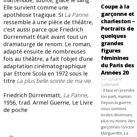
inattendue, subite, glace le sang.
Coupe à la
Elle survient comme une
garçonne et
apothéose tragique. Si
La Panne
charleston –
ressemble à une pièce de théâtre,
Portraits de
c’est aussi parce que Friedrich
quelques
Dürrenmatt était avant tout un
grandes
dramaturge de renom. Le roman,
figures
adapté ensuite de nombreuses
féminines
fois au théâtre, a fait l’objet d’une
du Paris des
adaptation cinématographique
Années 20
par Ettore Scola en 1972 sous le
par
Louane
titre
La plus belle soirée de ma vie
.
Lallemant
- Il faut en prendre
Friedrich Dürrenmatt,
La Panne
,
ton parti, maman.
1956, trad. Armel Guerne, Le Livre
Depuis la guerre,
nous sommes
de poche
toutes devenues,
plus ou moins, des
garçonnes ! (Victor
Margueritte, La