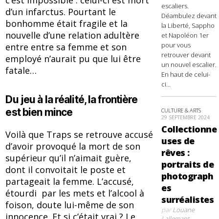
c’est impossible : celui-ci est mort
escaliers.
d’un infarctus. Pourtant le
Déambulez devant
bonhomme était fragile et la
la Liberté, Sappho
nouvelle d’une relation adultère
et Napoléon 1er
pour vous
entre entre sa femme et son
retrouver devant
employé n’aurait pu que lui être
un nouvel escalier.
fatale…
En haut de celui-
ci...
Du jeu à la réalité, la frontière
est bien mince
CULTURE & ARTS
29 SEPTEMBRE 2024
Collectionne
Voilà que Traps se retrouve accusé
uses de
d’avoir provoqué la mort de son
rêves :
supérieur qu’il n’aimait guère,
portraits de
dont il convoitait le poste et
photograph
partageait la femme. L’accusé,
es
étourdi par les mets et l’alcool à
surréalistes
foison, doute lui-même de son
par
Louane
innocence. Et si c’était vrai ? Le
Lallemant