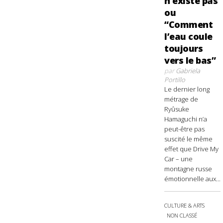
n’existe pas
ou
“Comment
l’eau coule
toujours
vers le bas”
par
Gabriela
Portillo
Le dernier long
métrage de
Ryûsuke
Hamaguchi n’a
peut-être pas
suscité le même
effet que Drive My
Car – une
montagne russe
émotionnelle aux...
CULTURE & ARTS
NON CLASSÉ