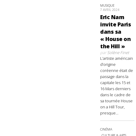
MUSIQUE
7 AVRIL 2024
Eric Nam
invite Paris
dans sa
« House on
the Hill »
par
Solène Finet
L’artiste américain
d’origine
coréenne était de
passage dans la
capitale les 15 et
16 Mars derniers
dans le cadre de
sa tournée House
on a Hill Tour,
presque...
CINÉMA
CULTURE & ARTS