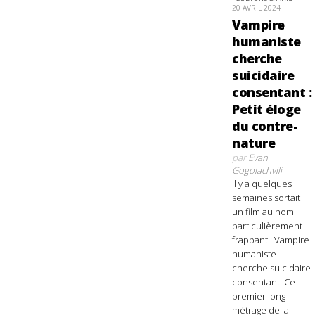
20 AVRIL 2024
Vampire
humaniste
cherche
suicidaire
consentant :
Petit éloge
du contre-
nature
par
Evan
Gogolachvili
Il y a quelques
semaines sortait
un film au nom
particulièrement
frappant : Vampire
humaniste
cherche suicidaire
consentant. Ce
premier long
métrage de la