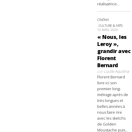
réalisatrice...
CINÉMA
CULTURE & ARTS
13 AVRIL 2024
« Nous, les
Leroy »,
grandir avec
Florent
Bernard
par
Lucile Aquilina
Florent Bernard
livre ici son
premier long-
métrage après de
très longues et
belles années à
nous faire rire
avec les sketchs
de Golden
Moustache puis...