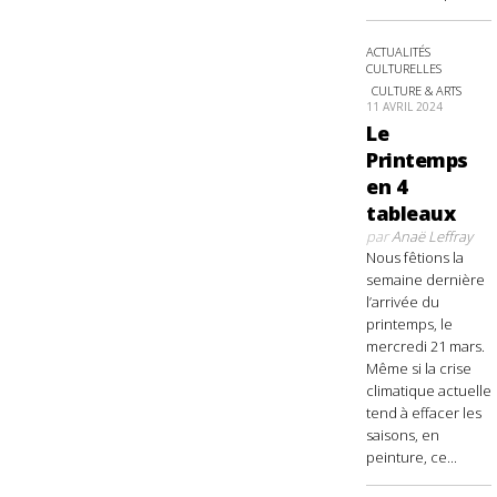
ACTUALITÉS
CULTURELLES
CULTURE & ARTS
11 AVRIL 2024
Le
Printemps
en 4
tableaux
par
Anaë Leffray
Nous fêtions la
semaine dernière
l’arrivée du
printemps, le
mercredi 21 mars.
Même si la crise
climatique actuelle
tend à effacer les
saisons, en
peinture, ce...