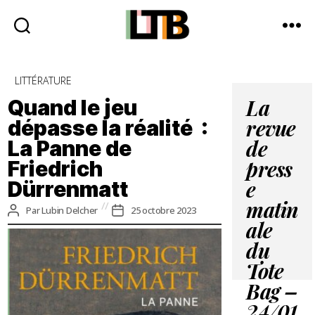
Le
Tote
Catégories
LITTÉRATURE
Bag
-
Quand le jeu
La
Média
dépasse la réalité :
revue
d'information
La Panne de
quotidienne
de
Friedrich
press
Dürrenmatt
e
matin
Auteur
Date
Par
Lubin Delcher
25 octobre 2023
de
de
ale
l’article
l’article
du
Tote
Bag –
24/01