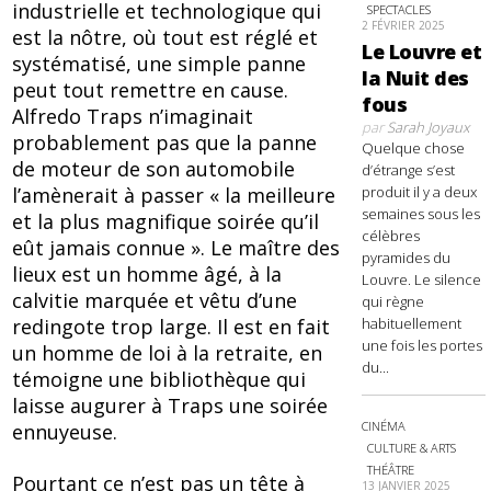
industrielle et technologique qui
SPECTACLES
2 FÉVRIER 2025
est la nôtre, où tout est réglé et
Le Louvre et
systématisé, une simple panne
la Nuit des
peut tout remettre en cause.
fous
Alfredo Traps n’imaginait
par
Sarah Joyaux
probablement pas que la panne
Quelque chose
de moteur de son automobile
d’étrange s’est
produit il y a deux
l’amènerait à passer « la meilleure
semaines sous les
et la plus magnifique soirée qu’il
célèbres
eût jamais connue ». Le maître des
pyramides du
lieux est un homme âgé, à la
Louvre. Le silence
calvitie marquée et vêtu d’une
qui règne
habituellement
redingote trop large. Il est en fait
une fois les portes
un homme de loi à la retraite, en
du...
témoigne une bibliothèque qui
laisse augurer à Traps une soirée
CINÉMA
ennuyeuse.
CULTURE & ARTS
THÉÂTRE
Pourtant ce n’est pas un tête à
13 JANVIER 2025