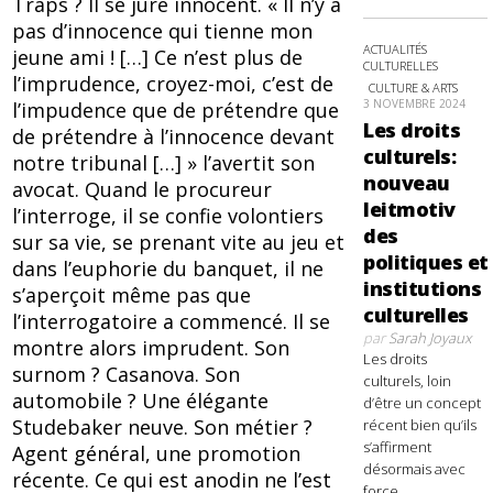
Traps ? Il se jure innocent. « Il n’y a
pas d’innocence qui tienne mon
ACTUALITÉS
jeune ami ! […] Ce n’est plus de
CULTURELLES
l’imprudence, croyez-moi, c’est de
CULTURE & ARTS
3 NOVEMBRE 2024
l’impudence que de prétendre que
Les droits
de prétendre à l’innocence devant
culturels:
notre tribunal […] » l’avertit son
nouveau
avocat. Quand le procureur
leitmotiv
l’interroge, il se confie volontiers
des
sur sa vie, se prenant vite au jeu et
politiques et
dans l’euphorie du banquet, il ne
institutions
s’aperçoit même pas que
culturelles
l’interrogatoire a commencé. Il se
par
Sarah Joyaux
montre alors imprudent. Son
Les droits
surnom ? Casanova. Son
culturels, loin
automobile ? Une élégante
d’être un concept
Studebaker neuve. Son métier ?
récent bien qu’ils
s’affirment
Agent général, une promotion
désormais avec
récente. Ce qui est anodin ne l’est
force,