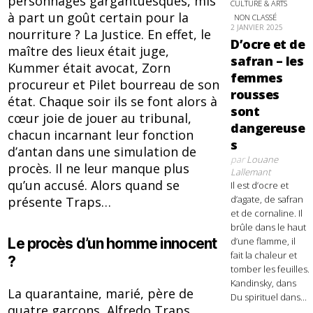
personnages gargantuesques, mis
CULTURE & ARTS
à part un goût certain pour la
NON CLASSÉ
2 JANVIER 2025
nourriture ? La Justice. En effet, le
D’ocre et de
maître des lieux était juge,
safran – les
Kummer était avocat, Zorn
femmes
procureur et Pilet bourreau de son
rousses
état. Chaque soir ils se font alors à
sont
cœur joie de jouer au tribunal,
dangereuse
chacun incarnant leur fonction
s
d’antan dans une simulation de
par
Louane
procès. Il ne leur manque plus
Lallemant
qu’un accusé. Alors quand se
Il est d’ocre et
d’agate, de safran
présente Traps…
et de cornaline. Il
brûle dans le haut
Le procès d’un homme innocent
d’une flamme, il
fait la chaleur et
?
tomber les feuilles.
Kandinsky, dans
La quarantaine, marié, père de
Du spirituel dans...
quatre garçons, Alfredo Traps