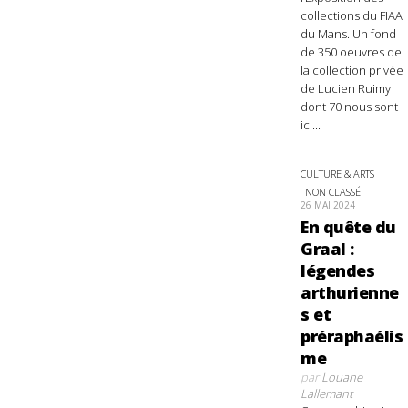
collections du FIAA
du Mans. Un fond
de 350 oeuvres de
la collection privée
de Lucien Ruimy
dont 70 nous sont
ici...
CULTURE & ARTS
NON CLASSÉ
26 MAI 2024
En quête du
Graal :
légendes
arthurienne
s et
préraphaélis
me
par
Louane
Lallemant