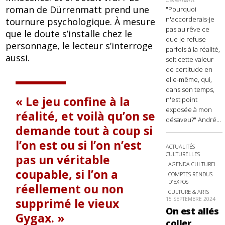
roman de Dürrenmatt prend une
"Pourquoi
n'accorderais-je
tournure psychologique. À mesure
pas au rêve ce
que le doute s’installe chez le
que je refuse
personnage, le lecteur s’interroge
parfois à la réalité,
aussi.
soit cette valeur
de certitude en
elle-même, qui,
dans son temps,
Le jeu confine à la
n'est point
exposée à mon
réalité, et voilà qu’on se
désaveu?" André...
demande tout à coup si
l’on est ou si l’on n’est
ACTUALITÉS
CULTURELLES
pas un véritable
AGENDA CULTUREL
coupable, si l’on a
COMPTES RENDUS
D'EXPOS
réellement ou non
CULTURE & ARTS
15 SEPTEMBRE 2024
supprimé le vieux
On est allés
Gygax.
coller