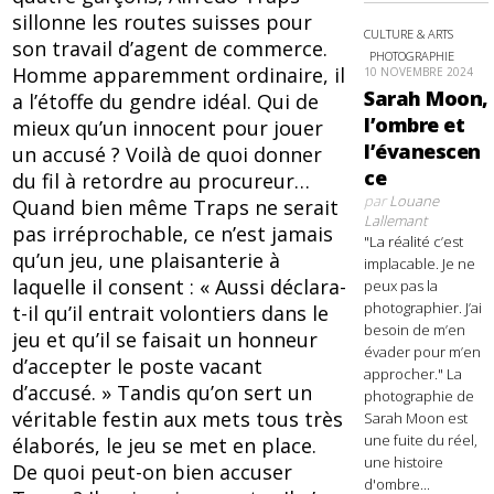
sillonne les routes suisses pour
CULTURE & ARTS
son travail d’agent de commerce.
PHOTOGRAPHIE
Homme apparemment ordinaire, il
10 NOVEMBRE 2024
Sarah Moon,
a l’étoffe du gendre idéal. Qui de
l’ombre et
mieux qu’un innocent pour jouer
l’évanescen
un accusé ? Voilà de quoi donner
ce
du fil à retordre au procureur…
par
Louane
Quand bien même Traps ne serait
Lallemant
pas irréprochable, ce n’est jamais
"La réalité c’est
qu’un jeu, une plaisanterie à
implacable. Je ne
laquelle il consent : « Aussi déclara-
peux pas la
photographier. J’ai
t-il qu’il entrait volontiers dans le
besoin de m’en
jeu et qu’il se faisait un honneur
évader pour m’en
d’accepter le poste vacant
approcher." La
d’accusé. » Tandis qu’on sert un
photographie de
véritable festin aux mets tous très
Sarah Moon est
une fuite du réel,
élaborés, le jeu se met en place.
une histoire
De quoi peut-on bien accuser
d'ombre...