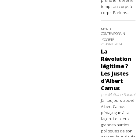
prend le réel et le
temps au corps à
corps. Parlons...
MONDE
CONTEMPORAIN
SOCIÉTÉ
21 AVRIL 2024
La
Révolution
légitime ?
Les Justes
d’Albert
Camus
par
Mathieu Salami
J’ai toujours trouvé
Albert Camus
pédagogue à sa
façon. Les deux
grandes parties
politiques de son