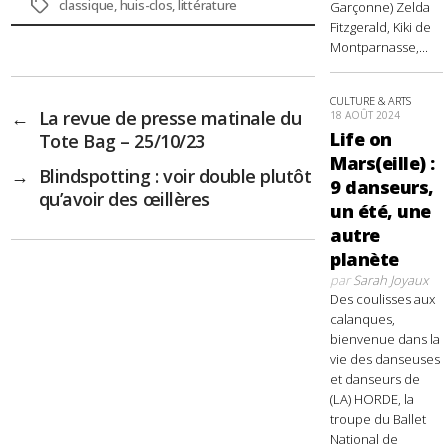
Étiquettes
classique
,
huis-clos
,
littérature
Garçonne) Zelda
Fitzgerald, Kiki de
Montparnasse,...
CULTURE & ARTS
←
La revue de presse matinale du
18 AOÛT 2024
Life on
Tote Bag – 25/10/23
Mars(eille) :
→
Blindspotting : voir double plutôt
9 danseurs,
qu’avoir des œillères
un été, une
autre
planète
par
Sarah Joyaux
Des coulisses aux
calanques,
bienvenue dans la
vie des danseuses
et danseurs de
(LA) HORDE, la
troupe du Ballet
National de