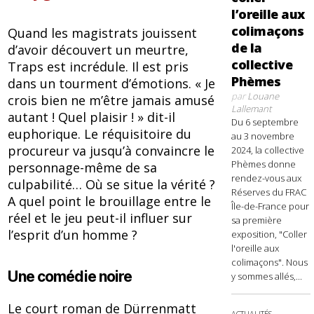
l’oreille aux
colimaçons
Quand les magistrats jouissent
de la
d’avoir découvert un meurtre,
collective
Traps est incrédule. Il est pris
Phèmes
dans un tourment d’émotions. « Je
par
Louane
crois bien ne m’être jamais amusé
Lallemant
autant ! Quel plaisir ! » dit-il
Du 6 septembre
euphorique. Le réquisitoire du
au 3 novembre
procureur va jusqu’à convaincre le
2024, la collective
Phèmes donne
personnage-même de sa
rendez-vous aux
culpabilité… Où se situe la vérité ?
Réserves du FRAC
A quel point le brouillage entre le
Île-de-France pour
réel et le jeu peut-il influer sur
sa première
l’esprit d’un homme ?
exposition, "Coller
l'oreille aux
colimaçons". Nous
Une comédie noire
y sommes allés,...
Le court roman de Dürrenmatt
ACTUALITÉS