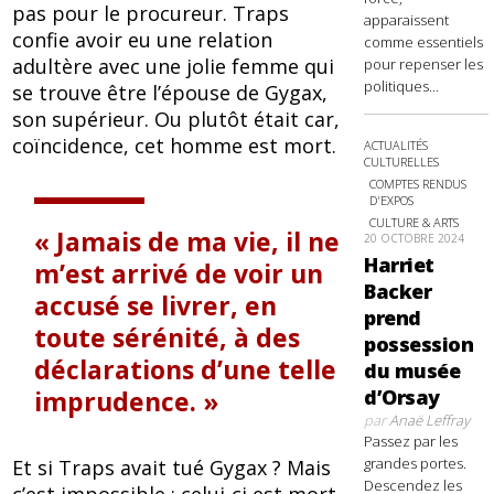
pas pour le procureur. Traps
apparaissent
confie avoir eu une relation
comme essentiels
adultère avec une jolie femme qui
pour repenser les
politiques...
se trouve être l’épouse de Gygax,
son supérieur. Ou plutôt était car,
coïncidence, cet homme est mort.
ACTUALITÉS
CULTURELLES
COMPTES RENDUS
D'EXPOS
CULTURE & ARTS
Jamais de ma vie, il ne
20 OCTOBRE 2024
Harriet
m’est arrivé de voir un
Backer
accusé se livrer, en
prend
toute sérénité, à des
possession
déclarations d’une telle
du musée
imprudence.
d’Orsay
par
Anaë Leffray
Passez par les
grandes portes.
Et si Traps avait tué Gygax ? Mais
Descendez les