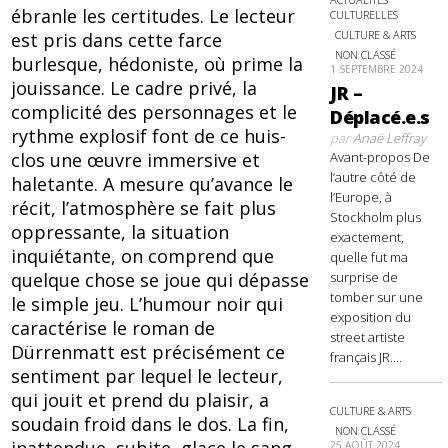
ébranle les certitudes. Le lecteur
CULTURELLES
CULTURE & ARTS
est pris dans cette farce
NON CLASSÉ
burlesque, hédoniste, où prime la
1 SEPTEMBRE 2024
jouissance. Le cadre privé, la
JR –
complicité des personnages et le
Déplacé.e.s
rythme explosif font de ce huis-
par
Anaë Leffray
Avant-propos De
clos une œuvre immersive et
l’autre côté de
haletante. A mesure qu’avance le
l’Europe, à
récit, l’atmosphère se fait plus
Stockholm plus
oppressante, la situation
exactement,
inquiétante, on comprend que
quelle fut ma
surprise de
quelque chose se joue qui dépasse
tomber sur une
le simple jeu. L’humour noir qui
exposition du
caractérise le roman de
street artiste
Dürrenmatt est précisément ce
français JR....
sentiment par lequel le lecteur,
qui jouit et prend du plaisir, a
CULTURE & ARTS
soudain froid dans le dos. La fin,
NON CLASSÉ
25 AOÛT 2024