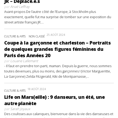
JR – Déplacé.e.s
par
Anaë Leffray
Avant-propos De l’autre côté de l’Europe, à Stockholm plus
exactement, quelle fut ma surprise de tomber sur une exposition du
street artiste français JR....
25 AOÛT 2024
CULTURE & ARTS
NON CLASSÉ
Coupe à la garçonne et charleston – Portraits
de quelques grandes figures féminines du
Paris des Années 20
par
Louane Lallemant
- Il faut en prendre ton parti, maman. Depuis la guerre, nous sommes
toutes devenues, plus ou moins, des garçonnes ! (Victor Margueritte,
La Garçonne) Zelda Fitzgerald, Kiki de Montparnasse,...
18 AOÛT 2024
CULTURE & ARTS
Life on Mars(eille) : 9 danseurs, un été, une
autre planète
par
Sarah Joyaux
Des coulisses aux calanques, bienvenue dans la vie des danseuses et