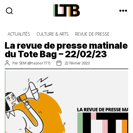
Le
Tote
Catégories
ACTUALITÉS
CULTURE & ARTS
REVUE DE PRESSE
Bag
-
La revue de presse matinale
Média
du Tote Bag – 22/02/23
d'information
quotidienne
Auteur
Date
Par
SEM (@razoor777)
22 février 2023
de
de
l’article
l’article