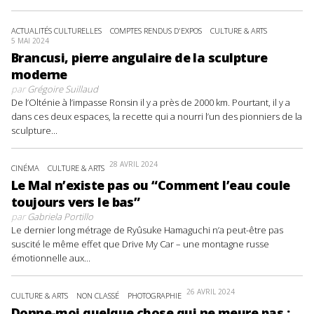
ACTUALITÉS CULTURELLES
COMPTES RENDUS D'EXPOS
CULTURE & ARTS
5 MAI 2024
Brancusi, pierre angulaire de la sculpture
moderne
par
Grégoire Suillaud
De l’Olténie à l’impasse Ronsin il y a près de 2000 km. Pourtant, il y a
dans ces deux espaces, la recette qui a nourri l’un des pionniers de la
sculpture...
28 AVRIL 2024
CINÉMA
CULTURE & ARTS
Le Mal n’existe pas ou “Comment l’eau coule
toujours vers le bas”
par
Gabriela Portillo
Le dernier long métrage de Ryûsuke Hamaguchi n’a peut-être pas
suscité le même effet que Drive My Car – une montagne russe
émotionnelle aux...
26 AVRIL 2024
CULTURE & ARTS
NON CLASSÉ
PHOTOGRAPHIE
Donne-moi quelque chose qui ne meure pas :