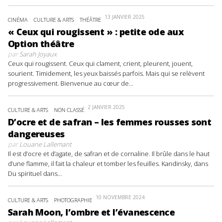
13 JANVIER 2025
CINÉMA
CULTURE & ARTS
THÉÂTRE
« Ceux qui rougissent » : petite ode aux
Option théâtre
par
Sarah Joyaux
Ceux qui rougissent. Ceux qui clament, crient, pleurent, jouent,
sourient. Timidement, les yeux baissés parfois. Mais qui se relèvent
progressivement. Bienvenue au cœur de...
2 JANVIER 2025
CULTURE & ARTS
NON CLASSÉ
D’ocre et de safran – les femmes rousses sont
dangereuses
par
Louane Lallemant
Il est d’ocre et d’agate, de safran et de cornaline. Il brûle dans le haut
d’une flamme, il fait la chaleur et tomber les feuilles. Kandinsky, dans
Du spirituel dans...
10 NOVEMBRE 2024
CULTURE & ARTS
PHOTOGRAPHIE
Sarah Moon, l’ombre et l’évanescence