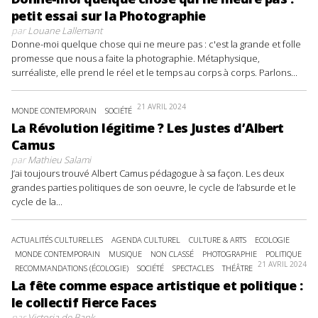
petit essai sur la Photographie
par
Louane Lallemant
Donne-moi quelque chose qui ne meure pas : c'est la grande et folle
promesse que nous a faite la photographie. Métaphysique,
surréaliste, elle prend le réel et le temps au corps à corps. Parlons...
21 AVRIL 2024
MONDE CONTEMPORAIN
SOCIÉTÉ
La Révolution légitime ? Les Justes d’Albert
Camus
par
Mathieu Salami
J’ai toujours trouvé Albert Camus pédagogue à sa façon. Les deux
grandes parties politiques de son oeuvre, le cycle de l’absurde et le
cycle de la...
ACTUALITÉS CULTURELLES
AGENDA CULTUREL
CULTURE & ARTS
ECOLOGIE
MONDE CONTEMPORAIN
MUSIQUE
NON CLASSÉ
PHOTOGRAPHIE
POLITIQUE
21 AVRIL 2024
RECOMMANDATIONS (ÉCOLOGIE)
SOCIÉTÉ
SPECTACLES
THÉÂTRE
La fête comme espace artistique et politique :
le collectif Fierce Faces
par
Victoria de Bank