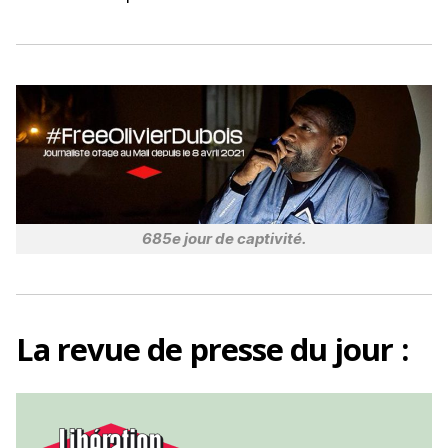
o
k
685e jour de captivité.
La
revue de presse
du jour :