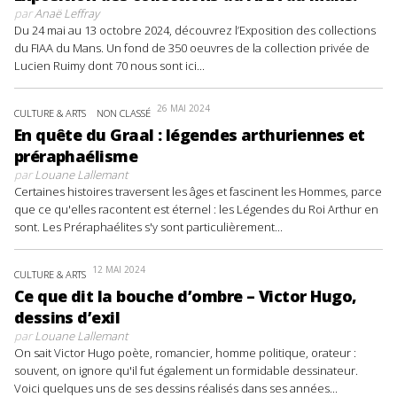
par
Anaë Leffray
Du 24 mai au 13 octobre 2024, découvrez l’Exposition des collections
du FIAA du Mans. Un fond de 350 oeuvres de la collection privée de
Lucien Ruimy dont 70 nous sont ici...
26 MAI 2024
CULTURE & ARTS
NON CLASSÉ
En quête du Graal : légendes arthuriennes et
préraphaélisme
par
Louane Lallemant
Certaines histoires traversent les âges et fascinent les Hommes, parce
que ce qu'elles racontent est éternel : les Légendes du Roi Arthur en
sont. Les Préraphaélites s'y sont particulièrement...
12 MAI 2024
CULTURE & ARTS
Ce que dit la bouche d’ombre – Victor Hugo,
dessins d’exil
par
Louane Lallemant
On sait Victor Hugo poète, romancier, homme politique, orateur :
souvent, on ignore qu'il fut également un formidable dessinateur.
Voici quelques uns de ses dessins réalisés dans ses années...