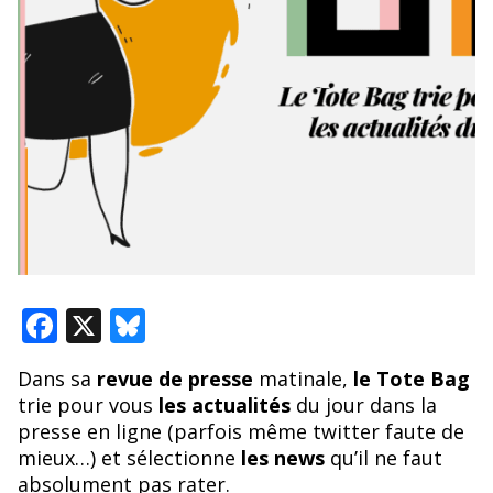
F
X
Bl
ac
u
Dans sa
revue de presse
matinale,
le Tote Bag
e
e
trie pour vous
les actualités
du jour dans la
b
sk
presse en ligne (parfois même twitter faute de
o
y
mieux…) et sélectionne
les news
qu’il ne faut
absolument pas rater.