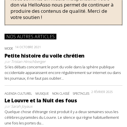
don via HelloAsso nous permet de continuer à
produire des contenus de qualité. Merci de
votre soutien !
NOS AUTRES ARTICLES
14 OCTOBRE 2021
MODE
Petite histoire du voile chrétien
par
Tristan Hinschberger
Si les débats concernant le port du voile dans la sphère publique
occidentale apparaissent encore régulièrement sur internet ou dans
les journaux, il ne faut pas oublier...
2 FÉVRIER 2025
AGENDA CULTUREL
MUSIQUE
NON CLASSÉ
SPECTACLES
Le Louvre et la Nuit des fous
par
Sarah Joyaux
Quelque chose d’étrange s’est produit il y a deux semaines sous les
célèbres pyramides du Louvre. Le silence qui règne habituellement
une fois les portes du...