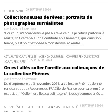
29 SEPTEMBRE 2024
CULTURE & ARTS
Collectionneuses de rêves : portraits de
photographes surréalistes
par
Louane Lallemant
"Pourquoi n'accorderais-je pas au rêve ce que je refuse parfois à la
réalité, soit cette valeur de certitude en elle-même, qui, dans son
temps, n'est point exposée à mon désaveu?" André...
ACTUALITÉS CULTURELLES
AGENDA CULTUREL
COMPTES RENDUS D'EXPOS
15 SEPTEMBRE 2024
CULTURE & ARTS
On est allés coller l’oreille aux colimaçons de
la collective Phèmes
par
Louane Lallemant
Du 6 septembre au 3 novembre 2024, la collective Phèmes donne
rendez-vous aux Réserves du FRAC Île-de-France pour sa première
exposition, "Coller l'oreille aux colimaçons". Nous y sommes allés,...
1 SEPTEMBRE 2024
ACTUALITÉS CULTURELLES
CULTURE & ARTS
NON CLASSÉ