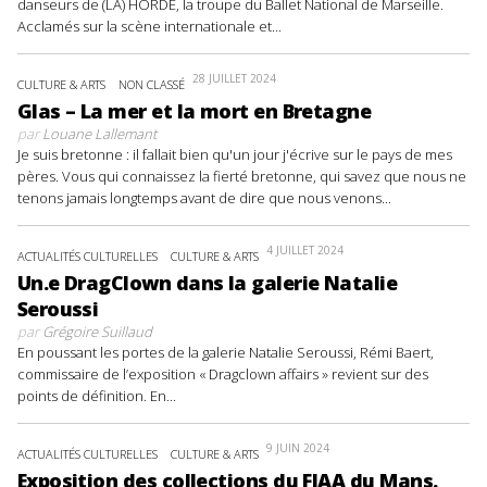
danseurs de (LA) HORDE, la troupe du Ballet National de Marseille.
Acclamés sur la scène internationale et...
28 JUILLET 2024
CULTURE & ARTS
NON CLASSÉ
Glas – La mer et la mort en Bretagne
par
Louane Lallemant
Je suis bretonne : il fallait bien qu'un jour j'écrive sur le pays de mes
pères. Vous qui connaissez la fierté bretonne, qui savez que nous ne
tenons jamais longtemps avant de dire que nous venons...
4 JUILLET 2024
ACTUALITÉS CULTURELLES
CULTURE & ARTS
Un.e DragClown dans la galerie Natalie
Seroussi
par
Grégoire Suillaud
En poussant les portes de la galerie Natalie Seroussi, Rémi Baert,
commissaire de l’exposition « Dragclown affairs » revient sur des
points de définition. En...
9 JUIN 2024
ACTUALITÉS CULTURELLES
CULTURE & ARTS
Exposition des collections du FIAA du Mans.