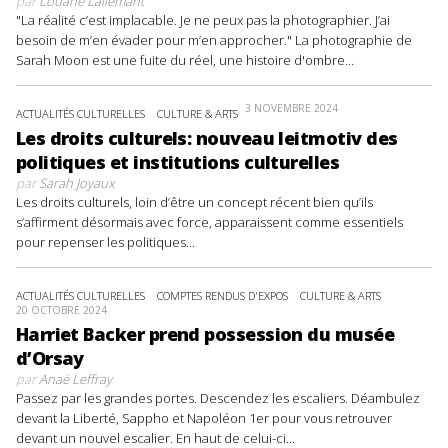
par
Louane Lallemant
"La réalité c’est implacable. Je ne peux pas la photographier. J’ai
besoin de m’en évader pour m’en approcher." La photographie de
Sarah Moon est une fuite du réel, une histoire d'ombre...
3 NOVEMBRE 2024
ACTUALITÉS CULTURELLES
CULTURE & ARTS
Les droits culturels: nouveau leitmotiv des
politiques et institutions culturelles
par
Sarah Joyaux
Les droits culturels, loin d’être un concept récent bien qu’ils
s’affirment désormais avec force, apparaissent comme essentiels
pour repenser les politiques...
ACTUALITÉS CULTURELLES
COMPTES RENDUS D'EXPOS
CULTURE & ARTS
20 OCTOBRE 2024
Harriet Backer prend possession du musée
d’Orsay
par
Anaë Leffray
Passez par les grandes portes. Descendez les escaliers. Déambulez
devant la Liberté, Sappho et Napoléon 1er pour vous retrouver
devant un nouvel escalier. En haut de celui-ci...