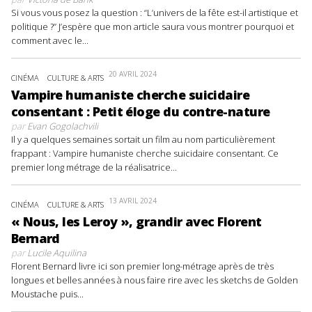
Si vous vous posez la question : “L’univers de la fête est-il artistique et
politique ?” J’espère que mon article saura vous montrer pourquoi et
comment avec le...
20 AVRIL 2024
CINÉMA
CULTURE & ARTS
Vampire humaniste cherche suicidaire
consentant : Petit éloge du contre-nature
par
Evan Gogolachvili
Il y a quelques semaines sortait un film au nom particulièrement
frappant : Vampire humaniste cherche suicidaire consentant. Ce
premier long métrage de la réalisatrice...
13 AVRIL 2024
CINÉMA
CULTURE & ARTS
« Nous, les Leroy », grandir avec Florent
Bernard
par
Lucile Aquilina
Florent Bernard livre ici son premier long-métrage après de très
longues et belles années à nous faire rire avec les sketchs de Golden
Moustache puis...