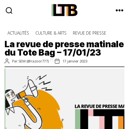
Le
Tote
Catégories
ACTUALITÉS
CULTURE & ARTS
REVUE DE PRESSE
Bag
-
La revue de presse matinale
Média
du Tote Bag – 17/01/23
d'information
quotidienne
Auteur
Date
Par
SEM (@razoor777)
17 janvier 2023
de
de
l’article
l’article