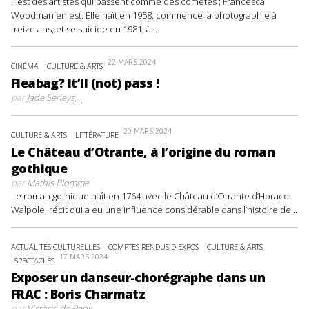
Il est des artistes qui passent comme des comètes ; Francesca
Woodman en est. Elle naît en 1958, commence la photographie à
treize ans, et se suicide en 1981, à...
22 MARS 2024
CINÉMA
CULTURE & ARTS
Fleabag? It’ll (not) pass !
par
Jade Serieys
...
20 MARS 2024
CULTURE & ARTS
LITTÉRATURE
Le Château d’Otrante, à l’origine du roman
gothique
par
Mathis Blomme
Le roman gothique naît en 1764 avec le Château d’Otrante d’Horace
Walpole, récit qui a eu une influence considérable dans l’histoire de...
ACTUALITÉS CULTURELLES
COMPTES RENDUS D'EXPOS
CULTURE & ARTS
17 MARS 2024
SPECTACLES
Exposer un danseur-chorégraphe dans un
FRAC : Boris Charmatz
par
Victoria de Bank