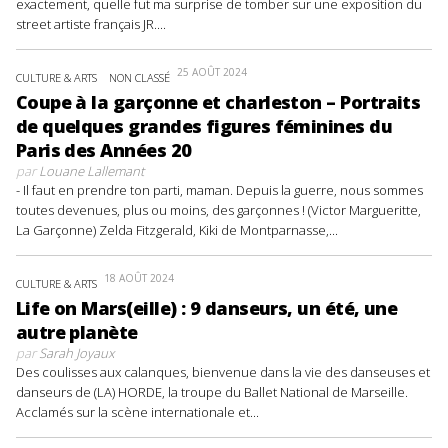
exactement, quelle fut ma surprise de tomber sur une exposition du
street artiste français JR....
25 AOÛT 2024
CULTURE & ARTS
NON CLASSÉ
Coupe à la garçonne et charleston – Portraits
de quelques grandes figures féminines du
Paris des Années 20
par
Louane Lallemant
- Il faut en prendre ton parti, maman. Depuis la guerre, nous sommes
toutes devenues, plus ou moins, des garçonnes ! (Victor Margueritte,
La Garçonne) Zelda Fitzgerald, Kiki de Montparnasse,...
18 AOÛT 2024
CULTURE & ARTS
Life on Mars(eille) : 9 danseurs, un été, une
autre planète
par
Sarah Joyaux
Des coulisses aux calanques, bienvenue dans la vie des danseuses et
danseurs de (LA) HORDE, la troupe du Ballet National de Marseille.
Acclamés sur la scène internationale et...