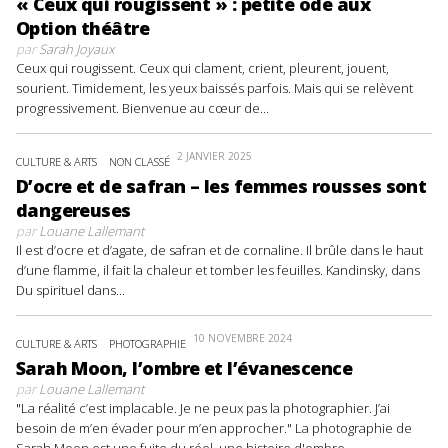
« Ceux qui rougissent » : petite ode aux
Option théâtre
par
Sarah Joyaux
Ceux qui rougissent. Ceux qui clament, crient, pleurent, jouent,
sourient. Timidement, les yeux baissés parfois. Mais qui se relèvent
progressivement. Bienvenue au cœur de...
2 JANVIER 2025
CULTURE & ARTS
NON CLASSÉ
D’ocre et de safran – les femmes rousses sont
dangereuses
par
Louane Lallemant
Il est d’ocre et d’agate, de safran et de cornaline. Il brûle dans le haut
d’une flamme, il fait la chaleur et tomber les feuilles. Kandinsky, dans
Du spirituel dans...
10 NOVEMBRE 2024
CULTURE & ARTS
PHOTOGRAPHIE
Sarah Moon, l’ombre et l’évanescence
par
Louane Lallemant
"La réalité c’est implacable. Je ne peux pas la photographier. J’ai
besoin de m’en évader pour m’en approcher." La photographie de
Sarah Moon est une fuite du réel, une histoire d'ombre...