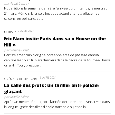
par
Anaë Leffray
Nous fêtions la semaine dernière l’arrivée du printemps, le mercredi
21 mars. Même si la crise climatique actuelle tend à effacer les
saisons, en peinture, ce...
7 AVRIL 2024
MUSIQUE
Eric Nam invite Paris dans sa « House on the
Hill »
par
Solène Finet
L’artiste américain d’origine coréenne était de passage dans la
capitale les 15 et 16 Mars derniers dans le cadre de sa tournée House
on a Hill Tour, presque...
6 AVRIL 2024
CINÉMA
CULTURE & ARTS
La salle des profs : un thriller anti-policier
glaçant
par
Maëlle Ullmo
Après Un métier sérieux, sorti l’année dernière et qui s’inscrivait dans
la longue lignée des films d’école traitant le sujet de la...