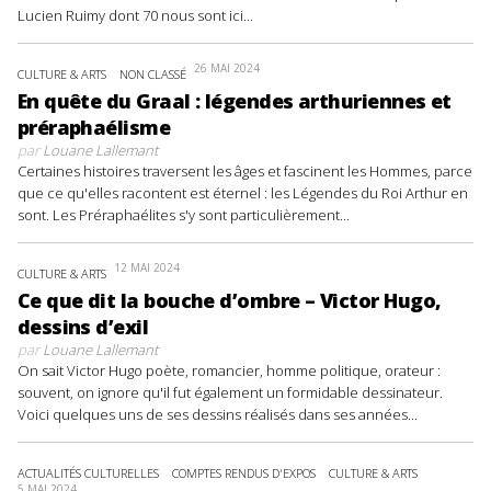
Lucien Ruimy dont 70 nous sont ici...
26 MAI 2024
CULTURE & ARTS
NON CLASSÉ
En quête du Graal : légendes arthuriennes et
préraphaélisme
par
Louane Lallemant
Certaines histoires traversent les âges et fascinent les Hommes, parce
que ce qu'elles racontent est éternel : les Légendes du Roi Arthur en
sont. Les Préraphaélites s'y sont particulièrement...
12 MAI 2024
CULTURE & ARTS
Ce que dit la bouche d’ombre – Victor Hugo,
dessins d’exil
par
Louane Lallemant
On sait Victor Hugo poète, romancier, homme politique, orateur :
souvent, on ignore qu'il fut également un formidable dessinateur.
Voici quelques uns de ses dessins réalisés dans ses années...
ACTUALITÉS CULTURELLES
COMPTES RENDUS D'EXPOS
CULTURE & ARTS
5 MAI 2024