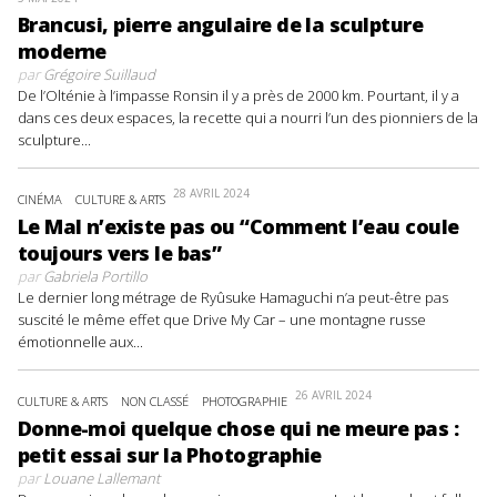
Brancusi, pierre angulaire de la sculpture
moderne
par
Grégoire Suillaud
De l’Olténie à l’impasse Ronsin il y a près de 2000 km. Pourtant, il y a
dans ces deux espaces, la recette qui a nourri l’un des pionniers de la
sculpture...
28 AVRIL 2024
CINÉMA
CULTURE & ARTS
Le Mal n’existe pas ou “Comment l’eau coule
toujours vers le bas”
par
Gabriela Portillo
Le dernier long métrage de Ryûsuke Hamaguchi n’a peut-être pas
suscité le même effet que Drive My Car – une montagne russe
émotionnelle aux...
26 AVRIL 2024
CULTURE & ARTS
NON CLASSÉ
PHOTOGRAPHIE
Donne-moi quelque chose qui ne meure pas :
petit essai sur la Photographie
par
Louane Lallemant