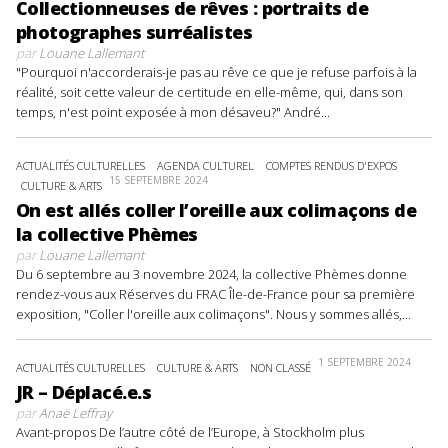
Collectionneuses de rêves : portraits de
photographes surréalistes
par
Louane Lallemant
"Pourquoi n'accorderais-je pas au rêve ce que je refuse parfois à la
réalité, soit cette valeur de certitude en elle-même, qui, dans son
temps, n'est point exposée à mon désaveu?" André...
ACTUALITÉS CULTURELLES
AGENDA CULTUREL
COMPTES RENDUS D'EXPOS
15 SEPTEMBRE 2024
CULTURE & ARTS
On est allés coller l’oreille aux colimaçons de
la collective Phèmes
par
Louane Lallemant
Du 6 septembre au 3 novembre 2024, la collective Phèmes donne
rendez-vous aux Réserves du FRAC Île-de-France pour sa première
exposition, "Coller l'oreille aux colimaçons". Nous y sommes allés,...
1 SEPTEMBRE 2024
ACTUALITÉS CULTURELLES
CULTURE & ARTS
NON CLASSÉ
JR – Déplacé.e.s
par
Anaë Leffray
Avant-propos De l’autre côté de l’Europe, à Stockholm plus