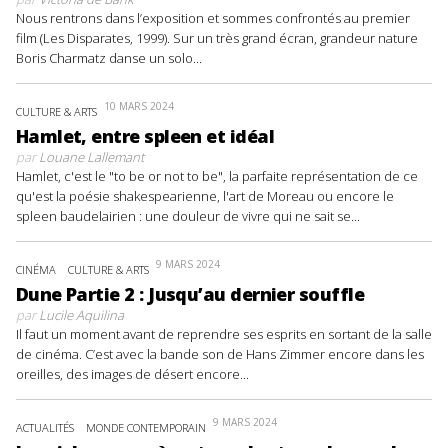
Nous rentrons dans l’exposition et sommes confrontés au premier
film (Les Disparates, 1999). Sur un très grand écran, grandeur nature
Boris Charmatz danse un solo...
10 MARS 2024
CULTURE & ARTS
Hamlet, entre spleen et idéal
par
Louane Lallemant
Hamlet, c'est le "to be or not to be", la parfaite représentation de ce
qu'est la poésie shakespearienne, l'art de Moreau ou encore le
spleen baudelairien : une douleur de vivre qui ne sait se...
9 MARS 2024
CINÉMA
CULTURE & ARTS
Dune Partie 2 : Jusqu’au dernier souffle
par
Lucile Aquilina
Il faut un moment avant de reprendre ses esprits en sortant de la salle
de cinéma. C’est avec la bande son de Hans Zimmer encore dans les
oreilles, des images de désert encore...
9 MARS 2024
ACTUALITÉS
MONDE CONTEMPORAIN