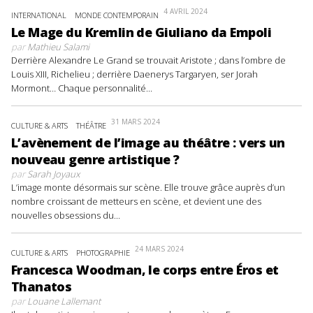
4 AVRIL 2024
INTERNATIONAL
MONDE CONTEMPORAIN
Le Mage du Kremlin de Giuliano da Empoli
par
Mathieu Salami
Derrière Alexandre Le Grand se trouvait Aristote ; dans l’ombre de
Louis XIII, Richelieu ; derrière Daenerys Targaryen, ser Jorah
Mormont… Chaque personnalité...
31 MARS 2024
CULTURE & ARTS
THÉÂTRE
L’avènement de l’image au théâtre : vers un
nouveau genre artistique ?
par
Sarah Joyaux
L’image monte désormais sur scène. Elle trouve grâce auprès d’un
nombre croissant de metteurs en scène, et devient une des
nouvelles obsessions du...
24 MARS 2024
CULTURE & ARTS
PHOTOGRAPHIE
Francesca Woodman, le corps entre Éros et
Thanatos
par
Louane Lallemant