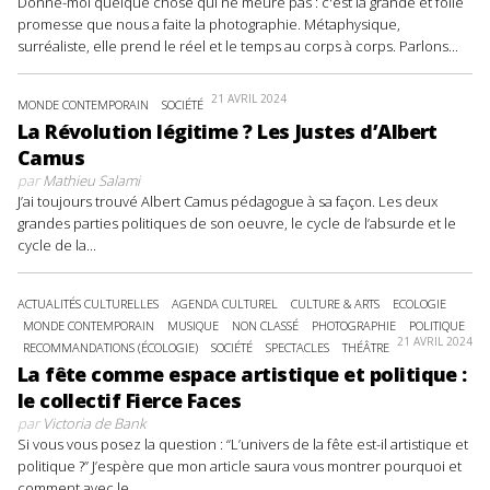
Donne-moi quelque chose qui ne meure pas : c'est la grande et folle
promesse que nous a faite la photographie. Métaphysique,
surréaliste, elle prend le réel et le temps au corps à corps. Parlons...
21 AVRIL 2024
MONDE CONTEMPORAIN
SOCIÉTÉ
La Révolution légitime ? Les Justes d’Albert
Camus
par
Mathieu Salami
J’ai toujours trouvé Albert Camus pédagogue à sa façon. Les deux
grandes parties politiques de son oeuvre, le cycle de l’absurde et le
cycle de la...
ACTUALITÉS CULTURELLES
AGENDA CULTUREL
CULTURE & ARTS
ECOLOGIE
MONDE CONTEMPORAIN
MUSIQUE
NON CLASSÉ
PHOTOGRAPHIE
POLITIQUE
21 AVRIL 2024
RECOMMANDATIONS (ÉCOLOGIE)
SOCIÉTÉ
SPECTACLES
THÉÂTRE
La fête comme espace artistique et politique :
le collectif Fierce Faces
par
Victoria de Bank
Si vous vous posez la question : “L’univers de la fête est-il artistique et
politique ?” J’espère que mon article saura vous montrer pourquoi et
comment avec le...