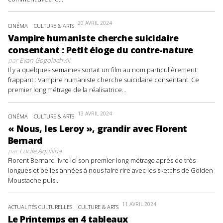
20 AVRIL 2024
CINÉMA
CULTURE & ARTS
Vampire humaniste cherche suicidaire
consentant : Petit éloge du contre-nature
par
Evan Gogolachvili
Il y a quelques semaines sortait un film au nom particulièrement
frappant : Vampire humaniste cherche suicidaire consentant. Ce
premier long métrage de la réalisatrice...
13 AVRIL 2024
CINÉMA
CULTURE & ARTS
« Nous, les Leroy », grandir avec Florent
Bernard
par
Lucile Aquilina
Florent Bernard livre ici son premier long-métrage après de très
longues et belles années à nous faire rire avec les sketchs de Golden
Moustache puis...
11 AVRIL 2024
ACTUALITÉS CULTURELLES
CULTURE & ARTS
Le Printemps en 4 tableaux