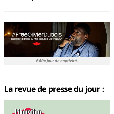
o
k
649e jour de captivité.
La
revue de presse
du jour :