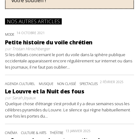
votre soutien !
NOS AUTRES ARTICLES
14 OCTOBRE 2021
MODE
Petite histoire du voile chrétien
par
Tristan Hinschberger
Si les débats concernant le port du voile dans la sphère publique
occidentale apparaissent encore régulièrement sur internet ou dans
les journaux, il ne faut pas oublier...
2 FÉVRIER 2025
AGENDA CULTUREL
MUSIQUE
NON CLASSÉ
SPECTACLES
Le Louvre et la Nuit des fous
par
Sarah Joyaux
Quelque chose d’étrange s’est produit il y a deux semaines sous les
célèbres pyramides du Louvre. Le silence qui règne habituellement
une fois les portes du...
13 JANVIER 2025
CINÉMA
CULTURE & ARTS
THÉÂTRE