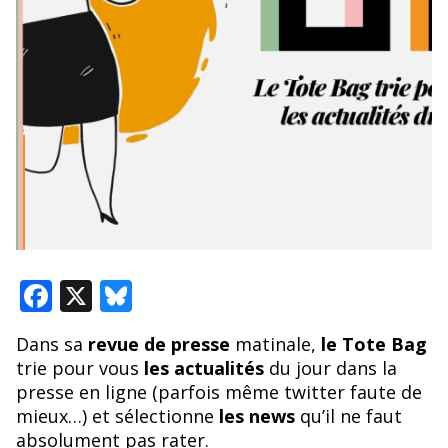
F
X
Bl
ac
u
Dans sa
revue de presse
matinale,
le Tote Bag
e
e
trie pour vous
les actualités
du jour dans la
b
sk
presse en ligne (parfois même twitter faute de
o
y
mieux…) et sélectionne
les news
qu’il ne faut
absolument pas rater.