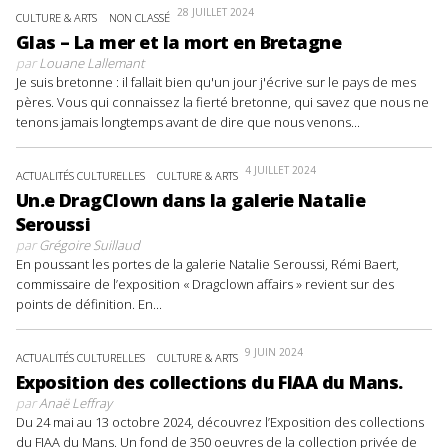
28 JUILLET 2024
CULTURE & ARTS
NON CLASSÉ
Glas – La mer et la mort en Bretagne
par
Louane Lallemant
Je suis bretonne : il fallait bien qu'un jour j'écrive sur le pays de mes
pères. Vous qui connaissez la fierté bretonne, qui savez que nous ne
tenons jamais longtemps avant de dire que nous venons...
4 JUILLET 2024
ACTUALITÉS CULTURELLES
CULTURE & ARTS
Un.e DragClown dans la galerie Natalie
Seroussi
par
Grégoire Suillaud
En poussant les portes de la galerie Natalie Seroussi, Rémi Baert,
commissaire de l’exposition « Dragclown affairs » revient sur des
points de définition. En...
9 JUIN 2024
ACTUALITÉS CULTURELLES
CULTURE & ARTS
Exposition des collections du FIAA du Mans.
par
Anaë Leffray
Du 24 mai au 13 octobre 2024, découvrez l’Exposition des collections
du FIAA du Mans. Un fond de 350 oeuvres de la collection privée de