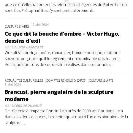
que ce qu'elles racontent est éternel : les Légendes du Roi Arthur en
sont. Les Préraphaélites s'y sont particulièrement...
12 MAI 2024
CULTURE & ARTS
Ce que dit la bouche d’ombre – Victor Hugo,
dessins d’exil
par
Louane Lallemant
On sait Victor Hugo poète, romancier, homme politique, orateur :
souvent, on ignore qu'il fut également un formidable dessinateur.
Voici quelques uns de ses dessins réalisés dans ses années...
ACTUALITÉS CULTURELLES
COMPTES RENDUS D'EXPOS
CULTURE & ARTS
5 MAI 2024
Brancusi, pierre angulaire de la sculpture
moderne
par
Grégoire Suillaud
De l’Olténie à l’impasse Ronsin il y a près de 2000 km. Pourtant, il y a
dans ces deux espaces, la recette qui a nourri l’un des pionniers de la
sculpture...