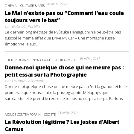
28 AVRIL 2024
CINÉMA
CULTURE & ARTS
Le Mal n’existe pas ou “Comment l’eau coule
toujours vers le bas”
par
Gabriela Portillo
Le dernier long métrage de Ryûsuke Hamaguchi n’a peut-être pas
suscité le même effet que Drive My Car – une montagne russe
émotionnelle aux...
26 AVRIL 2024
CULTURE & ARTS
NON CLASSÉ
PHOTOGRAPHIE
Donne-moi quelque chose qui ne meure pas :
petit essai sur la Photographie
par
Louane Lallemant
Donne-moi quelque chose qui ne meure pas : c'est la grande et folle
promesse que nous a faite la photographie. Métaphysique,
surréaliste, elle prend le réel et le temps au corps à corps. Parlons...
21 AVRIL 2024
MONDE CONTEMPORAIN
SOCIÉTÉ
La Révolution légitime ? Les Justes d’Albert
Camus