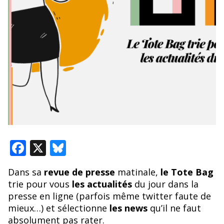
F
X
Bl
ac
u
Dans sa
revue de presse
matinale,
le Tote Bag
e
e
trie pour vous
les actualités
du jour dans la
b
sk
presse en ligne (parfois même twitter faute de
o
y
mieux…) et sélectionne
les news
qu’il ne faut
absolument pas rater.