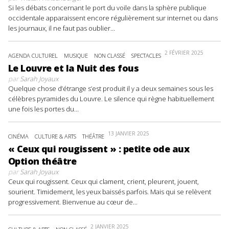
Si les débats concernant le port du voile dans la sphère publique
occidentale apparaissent encore régulièrement sur internet ou dans
les journaux, il ne faut pas oublier...
2 FÉVRIER 2025
AGENDA CULTUREL
MUSIQUE
NON CLASSÉ
SPECTACLES
Le Louvre et la Nuit des fous
par
Sarah Joyaux
Quelque chose d’étrange s’est produit il y a deux semaines sous les
célèbres pyramides du Louvre. Le silence qui règne habituellement
une fois les portes du...
13 JANVIER 2025
CINÉMA
CULTURE & ARTS
THÉÂTRE
« Ceux qui rougissent » : petite ode aux
Option théâtre
par
Sarah Joyaux
Ceux qui rougissent. Ceux qui clament, crient, pleurent, jouent,
sourient. Timidement, les yeux baissés parfois. Mais qui se relèvent
progressivement. Bienvenue au cœur de...
2 JANVIER 2025