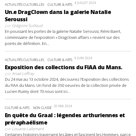
4 JUILLET 2024
ACTUALITÉS CULTURELLES
CULTURE & ARTS
Un.e DragClown dans la galerie Natalie
Seroussi
par
Grégoire Suillaud
En poussant les portes de la galerie Natalie Seroussi, Rémi Baert,
commissaire de l’exposition « Dragclown affairs » revient sur des
points de définition. En...
9 JUIN 2024
ACTUALITÉS CULTURELLES
CULTURE & ARTS
Exposition des collections du FIAA du Mans.
par
Anaë Leffray
Du 24 mai au 13 octobre 2024, découvrez l’Exposition des collections
du FIAA du Mans. Un fond de 350 oeuvres de la collection privée de
Lucien Ruimy dont 70 nous sont ici...
26 MAI 2024
CULTURE & ARTS
NON CLASSÉ
En quête du Graal : légendes arthuriennes et
préraphaélisme
par
Louane Lallemant
Certaines histoires traversent les âges et fascinent les Hommes, parce