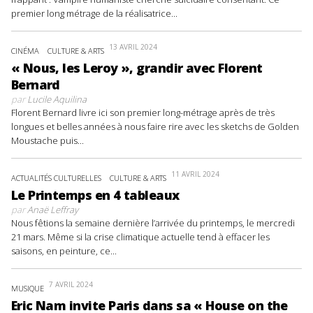
premier long métrage de la réalisatrice...
13 AVRIL 2024
CINÉMA
CULTURE & ARTS
« Nous, les Leroy », grandir avec Florent
Bernard
par
Lucile Aquilina
Florent Bernard livre ici son premier long-métrage après de très
longues et belles années à nous faire rire avec les sketchs de Golden
Moustache puis...
11 AVRIL 2024
ACTUALITÉS CULTURELLES
CULTURE & ARTS
Le Printemps en 4 tableaux
par
Anaë Leffray
Nous fêtions la semaine dernière l’arrivée du printemps, le mercredi
21 mars. Même si la crise climatique actuelle tend à effacer les
saisons, en peinture, ce...
7 AVRIL 2024
MUSIQUE
Eric Nam invite Paris dans sa « House on the