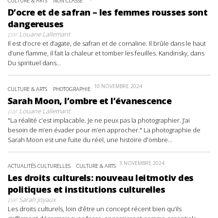
CULTURE & ARTS
NON CLASSÉ
D’ocre et de safran – les femmes rousses sont
dangereuses
par
Louane Lallemant
Il est d’ocre et d’agate, de safran et de cornaline. Il brûle dans le haut
d’une flamme, il fait la chaleur et tomber les feuilles. Kandinsky, dans
Du spirituel dans...
10 NOVEMBRE 2024
CULTURE & ARTS
PHOTOGRAPHIE
Sarah Moon, l’ombre et l’évanescence
par
Louane Lallemant
"La réalité c’est implacable. Je ne peux pas la photographier. J’ai
besoin de m’en évader pour m’en approcher." La photographie de
Sarah Moon est une fuite du réel, une histoire d'ombre...
3 NOVEMBRE 2024
ACTUALITÉS CULTURELLES
CULTURE & ARTS
Les droits culturels: nouveau leitmotiv des
politiques et institutions culturelles
par
Sarah Joyaux
Les droits culturels, loin d’être un concept récent bien qu’ils