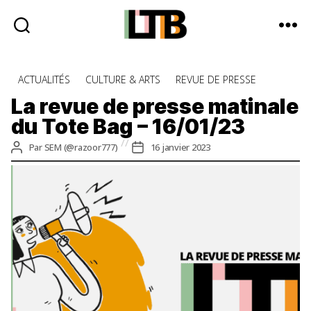
Le
Tote
Catégories
ACTUALITÉS
CULTURE & ARTS
REVUE DE PRESSE
Bag
-
La revue de presse matinale
Média
du Tote Bag – 16/01/23
d'information
quotidienne
Auteur
Date
Par
SEM (@razoor777)
16 janvier 2023
de
de
l’article
l’article