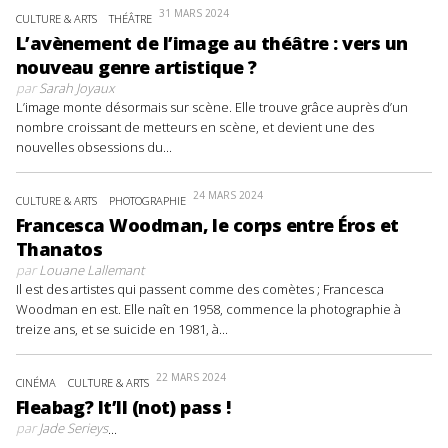
31 MARS 2024
CULTURE & ARTS
THÉÂTRE
L’avènement de l’image au théâtre : vers un
nouveau genre artistique ?
par
Sarah Joyaux
L’image monte désormais sur scène. Elle trouve grâce auprès d’un
nombre croissant de metteurs en scène, et devient une des
nouvelles obsessions du...
24 MARS 2024
CULTURE & ARTS
PHOTOGRAPHIE
Francesca Woodman, le corps entre Éros et
Thanatos
par
Louane Lallemant
Il est des artistes qui passent comme des comètes ; Francesca
Woodman en est. Elle naît en 1958, commence la photographie à
treize ans, et se suicide en 1981, à...
22 MARS 2024
CINÉMA
CULTURE & ARTS
Fleabag? It’ll (not) pass !
par
Jade Serieys
...