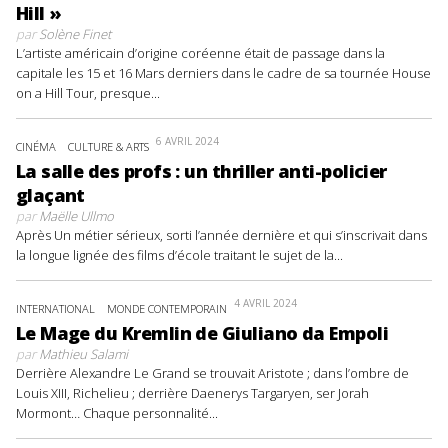
Hill »
par
Solène Finet
L’artiste américain d’origine coréenne était de passage dans la
capitale les 15 et 16 Mars derniers dans le cadre de sa tournée House
on a Hill Tour, presque...
6 AVRIL 2024
CINÉMA
CULTURE & ARTS
La salle des profs : un thriller anti-policier
glaçant
par
Maëlle Ullmo
Après Un métier sérieux, sorti l’année dernière et qui s’inscrivait dans
la longue lignée des films d’école traitant le sujet de la...
4 AVRIL 2024
INTERNATIONAL
MONDE CONTEMPORAIN
Le Mage du Kremlin de Giuliano da Empoli
par
Mathieu Salami
Derrière Alexandre Le Grand se trouvait Aristote ; dans l’ombre de
Louis XIII, Richelieu ; derrière Daenerys Targaryen, ser Jorah
Mormont… Chaque personnalité...