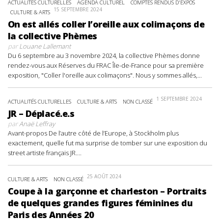
ACTUALITÉS CULTURELLES
AGENDA CULTUREL
COMPTES RENDUS D'EXPOS
15 SEPTEMBRE 2024
CULTURE & ARTS
On est allés coller l’oreille aux colimaçons de
la collective Phèmes
par
Louane Lallemant
Du 6 septembre au 3 novembre 2024, la collective Phèmes donne
rendez-vous aux Réserves du FRAC Île-de-France pour sa première
exposition, "Coller l'oreille aux colimaçons". Nous y sommes allés,...
1 SEPTEMBRE 2024
ACTUALITÉS CULTURELLES
CULTURE & ARTS
NON CLASSÉ
JR – Déplacé.e.s
par
Anaë Leffray
Avant-propos De l’autre côté de l’Europe, à Stockholm plus
exactement, quelle fut ma surprise de tomber sur une exposition du
street artiste français JR....
25 AOÛT 2024
CULTURE & ARTS
NON CLASSÉ
Coupe à la garçonne et charleston – Portraits
de quelques grandes figures féminines du
Paris des Années 20