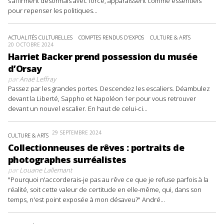
s’affirment désormais avec force, apparaissent comme essentiels
pour repenser les politiques...
ACTUALITÉS CULTURELLES
COMPTES RENDUS D'EXPOS
CULTURE & ARTS
20 OCTOBRE 2024
Harriet Backer prend possession du musée
d’Orsay
par
Anaë Leffray
Passez par les grandes portes. Descendez les escaliers. Déambulez
devant la Liberté, Sappho et Napoléon 1er pour vous retrouver
devant un nouvel escalier. En haut de celui-ci...
29 SEPTEMBRE 2024
CULTURE & ARTS
Collectionneuses de rêves : portraits de
photographes surréalistes
par
Louane Lallemant
"Pourquoi n'accorderais-je pas au rêve ce que je refuse parfois à la
réalité, soit cette valeur de certitude en elle-même, qui, dans son
temps, n'est point exposée à mon désaveu?" André...