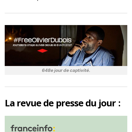
o
k
648e jour de captivité.
La
revue de presse
du jour :