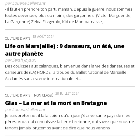
par
Louane Lallemant
- Il faut en prendre ton parti, maman. Depuis la guerre, nous sommes
toutes devenues, plus ou moins, des garçonnes ! (Victor Margueritte,
La Garçonne) Zelda Fitzgerald, Kiki de Montparnasse,...
18 AOÛT 2024
CULTURE & ARTS
Life on Mars(eille) : 9 danseurs, un été, une
autre planète
par
Sarah Joyaux
Des coulisses aux calanques, bienvenue dans la vie des danseuses et
danseurs de (LA) HORDE, la troupe du Ballet National de Marseille.
Acclamés sur la scène internationale et...
28 JUILLET 2024
CULTURE & ARTS
NON CLASSÉ
Glas – La mer et la mort en Bretagne
par
Louane Lallemant
Je suis bretonne : il fallait bien qu'un jour j'écrive sur le pays de mes
pères. Vous qui connaissez la fierté bretonne, qui savez que nous ne
tenons jamais longtemps avant de dire que nous venons...