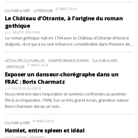
20 MARS 2024
CULTURE & ARTS
LITTÉRATURE
Le Château d’Otrante, à l’origine du roman
gothique
par
Mathis Blomme
Le roman gothique naît en 1764 avec le Château d’Otrante d’Horace
Walpole, récit qui a eu une influence considérable dans l’histoire de...
ACTUALITÉS CULTURELLES
COMPTES RENDUS D'EXPOS
CULTURE & ARTS
17 MARS 2024
SPECTACLES
Exposer un danseur-chorégraphe dans un
FRAC : Boris Charmatz
par
Victoria de Bank
Nous rentrons dans l’exposition et sommes confrontés au premier
film (Les Disparates, 1999). Sur un très grand écran, grandeur nature
Boris Charmatz danse un solo...
10 MARS 2024
CULTURE & ARTS
Hamlet, entre spleen et idéal
par
Louane Lallemant