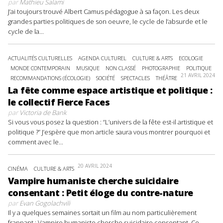
par
Mathieu Salami
J’ai toujours trouvé Albert Camus pédagogue à sa façon. Les deux
grandes parties politiques de son oeuvre, le cycle de l’absurde et le
cycle de la...
ACTUALITÉS CULTURELLES
AGENDA CULTUREL
CULTURE & ARTS
ECOLOGIE
MONDE CONTEMPORAIN
MUSIQUE
NON CLASSÉ
PHOTOGRAPHIE
POLITIQUE
21 AVRIL 2024
RECOMMANDATIONS (ÉCOLOGIE)
SOCIÉTÉ
SPECTACLES
THÉÂTRE
La fête comme espace artistique et politique :
le collectif Fierce Faces
par
Victoria de Bank
Si vous vous posez la question : “L’univers de la fête est-il artistique et
politique ?” J’espère que mon article saura vous montrer pourquoi et
comment avec le...
20 AVRIL 2024
CINÉMA
CULTURE & ARTS
Vampire humaniste cherche suicidaire
consentant : Petit éloge du contre-nature
par
Evan Gogolachvili
Il y a quelques semaines sortait un film au nom particulièrement
frappant : Vampire humaniste cherche suicidaire consentant. Ce