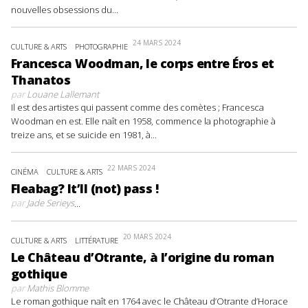
nouvelles obsessions du...
24 MARS 2024
CULTURE & ARTS
PHOTOGRAPHIE
Francesca Woodman, le corps entre Éros et
Thanatos
par
Louane Lallemant
Il est des artistes qui passent comme des comètes ; Francesca
Woodman en est. Elle naît en 1958, commence la photographie à
treize ans, et se suicide en 1981, à...
22 MARS 2024
CINÉMA
CULTURE & ARTS
Fleabag? It’ll (not) pass !
par
Jade Serieys
...
20 MARS 2024
CULTURE & ARTS
LITTÉRATURE
Le Château d’Otrante, à l’origine du roman
gothique
par
Mathis Blomme
Le roman gothique naît en 1764 avec le Château d’Otrante d’Horace