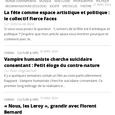
MONDE CONTEMPORAIN
MUSIQUE
NON CLASSÉ
PHOTOGRAPHIE
POLITIQUE
21 AVRIL 2024
RECOMMANDATIONS (ÉCOLOGIE)
SOCIÉTÉ
SPECTACLES
THÉÂTRE
La fête comme espace artistique et politique :
le collectif Fierce Faces
par
Victoria de Bank
Si vous vous posez la question : “L’univers de la fête est-il artistique et
politique ?” J’espère que mon article saura vous montrer pourquoi et
comment avec le...
20 AVRIL 2024
CINÉMA
CULTURE & ARTS
Vampire humaniste cherche suicidaire
consentant : Petit éloge du contre-nature
par
Evan Gogolachvili
Il y a quelques semaines sortait un film au nom particulièrement
frappant : Vampire humaniste cherche suicidaire consentant. Ce
premier long métrage de la réalisatrice...
13 AVRIL 2024
CINÉMA
CULTURE & ARTS
« Nous, les Leroy », grandir avec Florent
Bernard