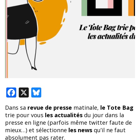
F
X
Bl
ac
u
Dans sa
revue de presse
matinale,
le Tote Bag
e
e
trie pour vous
les actualités
du jour dans la
b
sk
presse en ligne (parfois même twitter faute de
o
y
mieux…) et sélectionne
les news
qu’il ne faut
absolument pas rater.