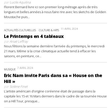
par
Lucile Aquilina
Florent Bernard livre ici son premier long-métrage après de très
longues et belles années à nous faire rire avec les sketchs de Golden
Moustache puis...
11 AVRIL 2024
ACTUALITÉS CULTURELLES
CULTURE & ARTS
Le Printemps en 4 tableaux
par
Anaë Leffray
Nous fêtions la semaine dernière l’arrivée du printemps, le mercredi
21 mars. Même si la crise climatique actuelle tend à effacer les
saisons, en peinture, ce...
7 AVRIL 2024
MUSIQUE
Eric Nam invite Paris dans sa « House on the
Hill »
par
Solène Finet
L’artiste américain d’origine coréenne était de passage dans la
capitale les 15 et 16 Mars derniers dans le cadre de sa tournée House
on a Hill Tour, presque...