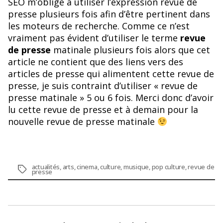
SEO m’oblige à utiliser l’expression revue de
presse plusieurs fois afin d’être pertinent dans
les moteurs de recherche. Comme ce n’est
vraiment pas évident d’utiliser le terme
revue
de presse
matinale plusieurs fois alors que cet
article ne contient que des liens vers des
articles de presse qui alimentent cette revue de
presse, je suis contraint d’utiliser « revue de
presse matinale » 5 ou 6 fois. Merci donc d’avoir
lu cette revue de presse et à demain pour la
nouvelle revue de presse matinale
actualités
,
arts
,
cinema
,
culture
,
musique
,
pop culture
,
revue de
Étiquettes
presse