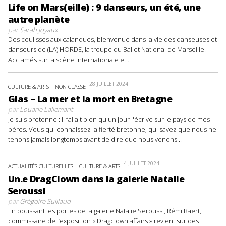
Life on Mars(eille) : 9 danseurs, un été, une
autre planète
par
Sarah Joyaux
Des coulisses aux calanques, bienvenue dans la vie des danseuses et
danseurs de (LA) HORDE, la troupe du Ballet National de Marseille.
Acclamés sur la scène internationale et...
28 JUILLET 2024
CULTURE & ARTS
NON CLASSÉ
Glas – La mer et la mort en Bretagne
par
Louane Lallemant
Je suis bretonne : il fallait bien qu'un jour j'écrive sur le pays de mes
pères. Vous qui connaissez la fierté bretonne, qui savez que nous ne
tenons jamais longtemps avant de dire que nous venons...
4 JUILLET 2024
ACTUALITÉS CULTURELLES
CULTURE & ARTS
Un.e DragClown dans la galerie Natalie
Seroussi
par
Grégoire Suillaud
En poussant les portes de la galerie Natalie Seroussi, Rémi Baert,
commissaire de l’exposition « Dragclown affairs » revient sur des