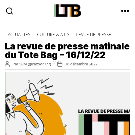
Le
Tote
Catégories
ACTUALITÉS
CULTURE & ARTS
REVUE DE PRESSE
Bag
-
La revue de presse matinale
Média
du Tote Bag – 16/12/22
d'information
quotidienne
Auteur
Date
Par
SEM (@razoor777)
16 décembre 2022
de
de
l’article
l’article