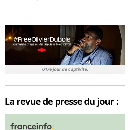
o
k
617e jour de captivité.
La
revue de presse
du jour :