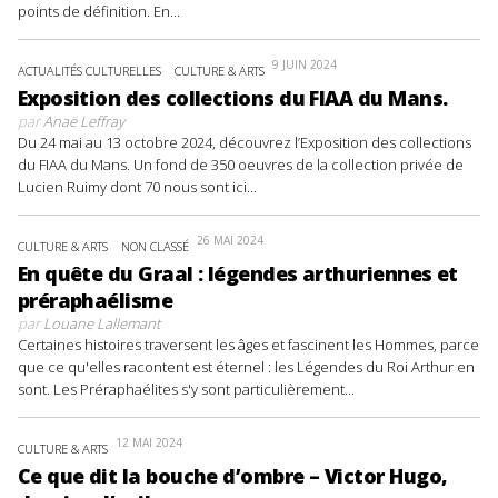
points de définition. En...
9 JUIN 2024
ACTUALITÉS CULTURELLES
CULTURE & ARTS
Exposition des collections du FIAA du Mans.
par
Anaë Leffray
Du 24 mai au 13 octobre 2024, découvrez l’Exposition des collections
du FIAA du Mans. Un fond de 350 oeuvres de la collection privée de
Lucien Ruimy dont 70 nous sont ici...
26 MAI 2024
CULTURE & ARTS
NON CLASSÉ
En quête du Graal : légendes arthuriennes et
préraphaélisme
par
Louane Lallemant
Certaines histoires traversent les âges et fascinent les Hommes, parce
que ce qu'elles racontent est éternel : les Légendes du Roi Arthur en
sont. Les Préraphaélites s'y sont particulièrement...
12 MAI 2024
CULTURE & ARTS
Ce que dit la bouche d’ombre – Victor Hugo,