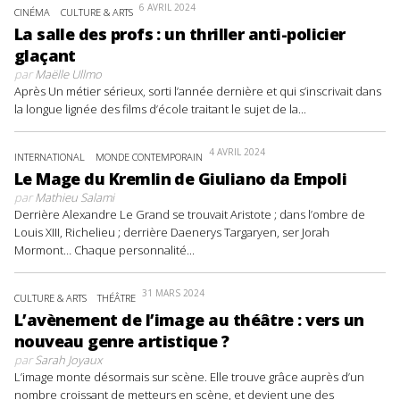
6 AVRIL 2024
CINÉMA
CULTURE & ARTS
La salle des profs : un thriller anti-policier
glaçant
par
Maëlle Ullmo
Après Un métier sérieux, sorti l’année dernière et qui s’inscrivait dans
la longue lignée des films d’école traitant le sujet de la...
4 AVRIL 2024
INTERNATIONAL
MONDE CONTEMPORAIN
Le Mage du Kremlin de Giuliano da Empoli
par
Mathieu Salami
Derrière Alexandre Le Grand se trouvait Aristote ; dans l’ombre de
Louis XIII, Richelieu ; derrière Daenerys Targaryen, ser Jorah
Mormont… Chaque personnalité...
31 MARS 2024
CULTURE & ARTS
THÉÂTRE
L’avènement de l’image au théâtre : vers un
nouveau genre artistique ?
par
Sarah Joyaux
L’image monte désormais sur scène. Elle trouve grâce auprès d’un
nombre croissant de metteurs en scène, et devient une des