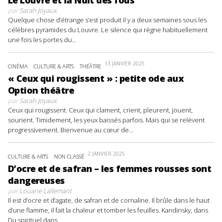
par
Sarah Joyaux
Quelque chose d’étrange s’est produit il y a deux semaines sous les
célèbres pyramides du Louvre. Le silence qui règne habituellement
une fois les portes du...
13 JANVIER 2025
CINÉMA
CULTURE & ARTS
THÉÂTRE
« Ceux qui rougissent » : petite ode aux
Option théâtre
par
Sarah Joyaux
Ceux qui rougissent. Ceux qui clament, crient, pleurent, jouent,
sourient. Timidement, les yeux baissés parfois. Mais qui se relèvent
progressivement. Bienvenue au cœur de...
2 JANVIER 2025
CULTURE & ARTS
NON CLASSÉ
D’ocre et de safran – les femmes rousses sont
dangereuses
par
Louane Lallemant
Il est d’ocre et d’agate, de safran et de cornaline. Il brûle dans le haut
d’une flamme, il fait la chaleur et tomber les feuilles. Kandinsky, dans
Du spirituel dans...