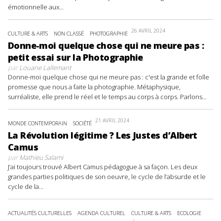
émotionnelle aux...
26 AVRIL 2024
CULTURE & ARTS
NON CLASSÉ
PHOTOGRAPHIE
Donne-moi quelque chose qui ne meure pas :
petit essai sur la Photographie
par
Louane Lallemant
Donne-moi quelque chose qui ne meure pas : c'est la grande et folle
promesse que nous a faite la photographie. Métaphysique,
surréaliste, elle prend le réel et le temps au corps à corps. Parlons...
21 AVRIL 2024
MONDE CONTEMPORAIN
SOCIÉTÉ
La Révolution légitime ? Les Justes d’Albert
Camus
par
Mathieu Salami
J’ai toujours trouvé Albert Camus pédagogue à sa façon. Les deux
grandes parties politiques de son oeuvre, le cycle de l’absurde et le
cycle de la...
ACTUALITÉS CULTURELLES
AGENDA CULTUREL
CULTURE & ARTS
ECOLOGIE