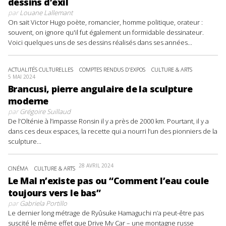
dessins d’exil
par
Louane Lallemant
On sait Victor Hugo poète, romancier, homme politique, orateur :
souvent, on ignore qu'il fut également un formidable dessinateur.
Voici quelques uns de ses dessins réalisés dans ses années...
ACTUALITÉS CULTURELLES
COMPTES RENDUS D'EXPOS
CULTURE & ARTS
5 MAI 2024
Brancusi, pierre angulaire de la sculpture
moderne
par
Grégoire Suillaud
De l’Olténie à l’impasse Ronsin il y a près de 2000 km. Pourtant, il y a
dans ces deux espaces, la recette qui a nourri l’un des pionniers de la
sculpture...
28 AVRIL 2024
CINÉMA
CULTURE & ARTS
Le Mal n’existe pas ou “Comment l’eau coule
toujours vers le bas”
par
Gabriela Portillo
Le dernier long métrage de Ryûsuke Hamaguchi n’a peut-être pas
suscité le même effet que Drive My Car – une montagne russe