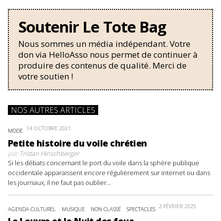
Soutenir Le Tote Bag
Nous sommes un média indépendant. Votre
don via HelloAsso nous permet de continuer à
produire des contenus de qualité. Merci de
votre soutien !
NOS AUTRES ARTICLES
14 OCTOBRE 2021
MODE
Petite histoire du voile chrétien
par
Tristan Hinschberger
Si les débats concernant le port du voile dans la sphère publique
occidentale apparaissent encore régulièrement sur internet ou dans
les journaux, il ne faut pas oublier...
2 FÉVRIER 2025
AGENDA CULTUREL
MUSIQUE
NON CLASSÉ
SPECTACLES
Le Louvre et la Nuit des fous