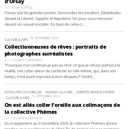
d’Orsay
par
Anaë Leffray
Passez par les grandes portes. Descendez les escaliers. Déambulez
devant la Liberté, Sappho et Napoléon 1er pour vous retrouver
devant un nouvel escalier. En haut de celui-ci...
29 SEPTEMBRE 2024
CULTURE & ARTS
Collectionneuses de rêves : portraits de
photographes surréalistes
par
Louane Lallemant
"Pourquoi n'accorderais-je pas au rêve ce que je refuse parfois à la
réalité, soit cette valeur de certitude en elle-même, qui, dans son
temps, n'est point exposée à mon désaveu?" André...
ACTUALITÉS CULTURELLES
AGENDA CULTUREL
COMPTES RENDUS D'EXPOS
15 SEPTEMBRE 2024
CULTURE & ARTS
On est allés coller l’oreille aux colimaçons de
la collective Phèmes
par
Louane Lallemant
Du 6 septembre au 3 novembre 2024, la collective Phèmes donne
rendez-vous aux Réserves du FRAC Île-de-France pour sa première