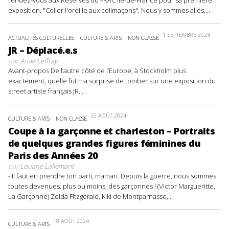
exposition, "Coller l'oreille aux colimaçons". Nous y sommes allés,...
1 SEPTEMBRE 2024
ACTUALITÉS CULTURELLES
CULTURE & ARTS
NON CLASSÉ
JR – Déplacé.e.s
par
Anaë Leffray
Avant-propos De l’autre côté de l’Europe, à Stockholm plus
exactement, quelle fut ma surprise de tomber sur une exposition du
street artiste français JR....
25 AOÛT 2024
CULTURE & ARTS
NON CLASSÉ
Coupe à la garçonne et charleston – Portraits
de quelques grandes figures féminines du
Paris des Années 20
par
Louane Lallemant
- Il faut en prendre ton parti, maman. Depuis la guerre, nous sommes
toutes devenues, plus ou moins, des garçonnes ! (Victor Margueritte,
La Garçonne) Zelda Fitzgerald, Kiki de Montparnasse,...
18 AOÛT 2024
CULTURE & ARTS