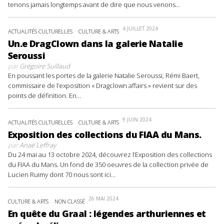
tenons jamais longtemps avant de dire que nous venons...
4 JUILLET 2024
ACTUALITÉS CULTURELLES
CULTURE & ARTS
Un.e DragClown dans la galerie Natalie
Seroussi
par
Grégoire Suillaud
En poussant les portes de la galerie Natalie Seroussi, Rémi Baert,
commissaire de l’exposition « Dragclown affairs » revient sur des
points de définition. En...
9 JUIN 2024
ACTUALITÉS CULTURELLES
CULTURE & ARTS
Exposition des collections du FIAA du Mans.
par
Anaë Leffray
Du 24 mai au 13 octobre 2024, découvrez l’Exposition des collections
du FIAA du Mans. Un fond de 350 oeuvres de la collection privée de
Lucien Ruimy dont 70 nous sont ici...
26 MAI 2024
CULTURE & ARTS
NON CLASSÉ
En quête du Graal : légendes arthuriennes et