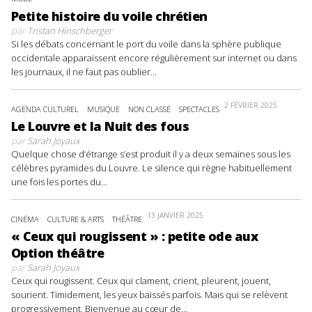
Petite histoire du voile chrétien
par
Tristan Hinschberger
Si les débats concernant le port du voile dans la sphère publique
occidentale apparaissent encore régulièrement sur internet ou dans
les journaux, il ne faut pas oublier...
2 FÉVRIER 2025
AGENDA CULTUREL
MUSIQUE
NON CLASSÉ
SPECTACLES
Le Louvre et la Nuit des fous
par
Sarah Joyaux
Quelque chose d’étrange s’est produit il y a deux semaines sous les
célèbres pyramides du Louvre. Le silence qui règne habituellement
une fois les portes du...
13 JANVIER 2025
CINÉMA
CULTURE & ARTS
THÉÂTRE
« Ceux qui rougissent » : petite ode aux
Option théâtre
par
Sarah Joyaux
Ceux qui rougissent. Ceux qui clament, crient, pleurent, jouent,
sourient. Timidement, les yeux baissés parfois. Mais qui se relèvent
progressivement. Bienvenue au cœur de...