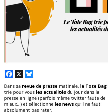
F
X
Bl
ac
u
Dans sa
revue de presse
matinale,
le Tote Bag
e
e
trie pour vous
les actualités
du jour dans la
b
sk
presse en ligne (parfois même twitter faute de
o
y
mieux…) et sélectionne
les news
qu’il ne faut
absolument pas rater.