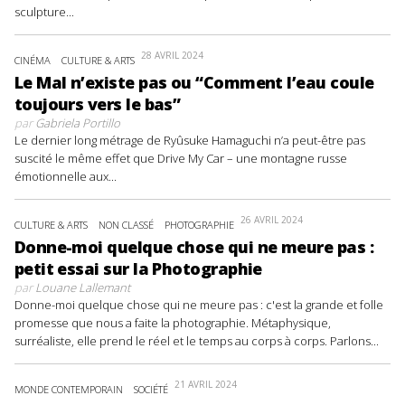
sculpture...
28 AVRIL 2024
CINÉMA
CULTURE & ARTS
Le Mal n’existe pas ou “Comment l’eau coule
toujours vers le bas”
par
Gabriela Portillo
Le dernier long métrage de Ryûsuke Hamaguchi n’a peut-être pas
suscité le même effet que Drive My Car – une montagne russe
émotionnelle aux...
26 AVRIL 2024
CULTURE & ARTS
NON CLASSÉ
PHOTOGRAPHIE
Donne-moi quelque chose qui ne meure pas :
petit essai sur la Photographie
par
Louane Lallemant
Donne-moi quelque chose qui ne meure pas : c'est la grande et folle
promesse que nous a faite la photographie. Métaphysique,
surréaliste, elle prend le réel et le temps au corps à corps. Parlons...
21 AVRIL 2024
MONDE CONTEMPORAIN
SOCIÉTÉ