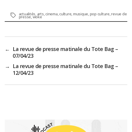
actualités
,
arts
,
cinema
,
culture
,
musique
,
pop culture
,
revue de
Étiquettes
presse
,
woke
←
La revue de presse matinale du Tote Bag –
07/04/23
→
La revue de presse matinale du Tote Bag –
12/04/23