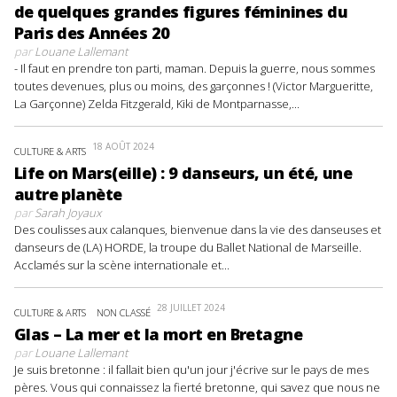
de quelques grandes figures féminines du
Paris des Années 20
par
Louane Lallemant
- Il faut en prendre ton parti, maman. Depuis la guerre, nous sommes
toutes devenues, plus ou moins, des garçonnes ! (Victor Margueritte,
La Garçonne) Zelda Fitzgerald, Kiki de Montparnasse,...
18 AOÛT 2024
CULTURE & ARTS
Life on Mars(eille) : 9 danseurs, un été, une
autre planète
par
Sarah Joyaux
Des coulisses aux calanques, bienvenue dans la vie des danseuses et
danseurs de (LA) HORDE, la troupe du Ballet National de Marseille.
Acclamés sur la scène internationale et...
28 JUILLET 2024
CULTURE & ARTS
NON CLASSÉ
Glas – La mer et la mort en Bretagne
par
Louane Lallemant
Je suis bretonne : il fallait bien qu'un jour j'écrive sur le pays de mes
pères. Vous qui connaissez la fierté bretonne, qui savez que nous ne