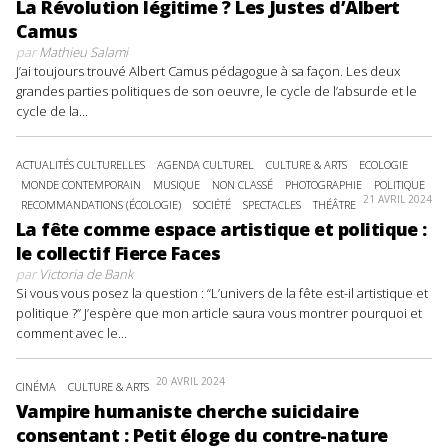
La Révolution légitime ? Les Justes d’Albert
Camus
par
Mathieu Salami
J’ai toujours trouvé Albert Camus pédagogue à sa façon. Les deux
grandes parties politiques de son oeuvre, le cycle de l’absurde et le
cycle de la...
ACTUALITÉS CULTURELLES
AGENDA CULTUREL
CULTURE & ARTS
ECOLOGIE
MONDE CONTEMPORAIN
MUSIQUE
NON CLASSÉ
PHOTOGRAPHIE
POLITIQUE
21 AVRIL 2024
RECOMMANDATIONS (ÉCOLOGIE)
SOCIÉTÉ
SPECTACLES
THÉÂTRE
La fête comme espace artistique et politique :
le collectif Fierce Faces
par
Victoria de Bank
Si vous vous posez la question : “L’univers de la fête est-il artistique et
politique ?” J’espère que mon article saura vous montrer pourquoi et
comment avec le...
20 AVRIL 2024
CINÉMA
CULTURE & ARTS
Vampire humaniste cherche suicidaire
consentant : Petit éloge du contre-nature