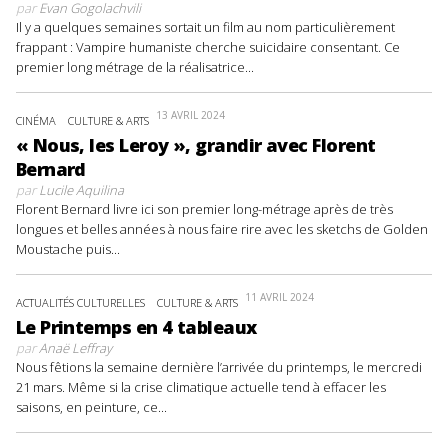
par
Evan Gogolachvili
Il y a quelques semaines sortait un film au nom particulièrement
frappant : Vampire humaniste cherche suicidaire consentant. Ce
premier long métrage de la réalisatrice...
13 AVRIL 2024
CINÉMA
CULTURE & ARTS
« Nous, les Leroy », grandir avec Florent
Bernard
par
Lucile Aquilina
Florent Bernard livre ici son premier long-métrage après de très
longues et belles années à nous faire rire avec les sketchs de Golden
Moustache puis...
11 AVRIL 2024
ACTUALITÉS CULTURELLES
CULTURE & ARTS
Le Printemps en 4 tableaux
par
Anaë Leffray
Nous fêtions la semaine dernière l’arrivée du printemps, le mercredi
21 mars. Même si la crise climatique actuelle tend à effacer les
saisons, en peinture, ce...