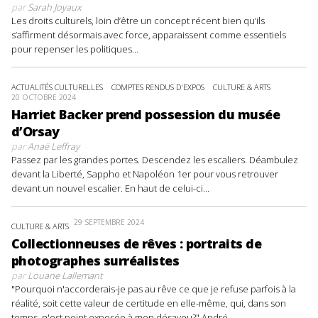
par
Sarah Joyaux
Les droits culturels, loin d’être un concept récent bien qu’ils
s’affirment désormais avec force, apparaissent comme essentiels
pour repenser les politiques...
ACTUALITÉS CULTURELLES
COMPTES RENDUS D'EXPOS
CULTURE & ARTS
20 OCTOBRE 2024
Harriet Backer prend possession du musée
d’Orsay
par
Anaë Leffray
Passez par les grandes portes. Descendez les escaliers. Déambulez
devant la Liberté, Sappho et Napoléon 1er pour vous retrouver
devant un nouvel escalier. En haut de celui-ci...
29 SEPTEMBRE 2024
CULTURE & ARTS
Collectionneuses de rêves : portraits de
photographes surréalistes
par
Louane Lallemant
"Pourquoi n'accorderais-je pas au rêve ce que je refuse parfois à la
réalité, soit cette valeur de certitude en elle-même, qui, dans son
temps, n'est point exposée à mon désaveu?" André...