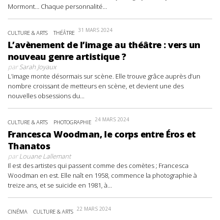
Mormont… Chaque personnalité...
31 MARS 2024
CULTURE & ARTS
THÉÂTRE
L’avènement de l’image au théâtre : vers un
nouveau genre artistique ?
par
Sarah Joyaux
L’image monte désormais sur scène. Elle trouve grâce auprès d’un
nombre croissant de metteurs en scène, et devient une des
nouvelles obsessions du...
24 MARS 2024
CULTURE & ARTS
PHOTOGRAPHIE
Francesca Woodman, le corps entre Éros et
Thanatos
par
Louane Lallemant
Il est des artistes qui passent comme des comètes ; Francesca
Woodman en est. Elle naît en 1958, commence la photographie à
treize ans, et se suicide en 1981, à...
22 MARS 2024
CINÉMA
CULTURE & ARTS