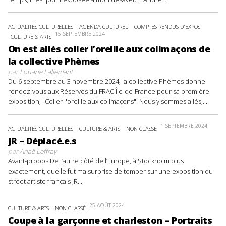
ACTUALITÉS CULTURELLES
AGENDA CULTUREL
COMPTES RENDUS D'EXPOS
15 SEPTEMBRE 2024
CULTURE & ARTS
On est allés coller l’oreille aux colimaçons de
la collective Phèmes
par
Louane Lallemant
Du 6 septembre au 3 novembre 2024, la collective Phèmes donne
rendez-vous aux Réserves du FRAC Île-de-France pour sa première
exposition, "Coller l'oreille aux colimaçons". Nous y sommes allés,...
1 SEPTEMBRE 2024
ACTUALITÉS CULTURELLES
CULTURE & ARTS
NON CLASSÉ
JR – Déplacé.e.s
par
Anaë Leffray
Avant-propos De l’autre côté de l’Europe, à Stockholm plus
exactement, quelle fut ma surprise de tomber sur une exposition du
street artiste français JR....
25 AOÛT 2024
CULTURE & ARTS
NON CLASSÉ
Coupe à la garçonne et charleston – Portraits