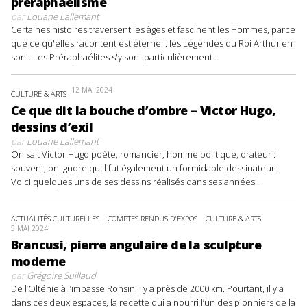
préraphaélisme
par
Louane Lallemant
Certaines histoires traversent les âges et fascinent les Hommes, parce
que ce qu'elles racontent est éternel : les Légendes du Roi Arthur en
sont. Les Préraphaélites s'y sont particulièrement...
12 MAI 2024
CULTURE & ARTS
Ce que dit la bouche d’ombre – Victor Hugo,
dessins d’exil
par
Louane Lallemant
On sait Victor Hugo poète, romancier, homme politique, orateur :
souvent, on ignore qu'il fut également un formidable dessinateur.
Voici quelques uns de ses dessins réalisés dans ses années...
ACTUALITÉS CULTURELLES
COMPTES RENDUS D'EXPOS
CULTURE & ARTS
5 MAI 2024
Brancusi, pierre angulaire de la sculpture
moderne
par
Grégoire Suillaud
De l’Olténie à l’impasse Ronsin il y a près de 2000 km. Pourtant, il y a
dans ces deux espaces, la recette qui a nourri l’un des pionniers de la