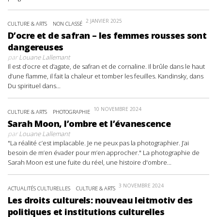
2 JANVIER 2025
CULTURE & ARTS
NON CLASSÉ
D’ocre et de safran – les femmes rousses sont
dangereuses
par
Louane Lallemant
Il est d’ocre et d’agate, de safran et de cornaline. Il brûle dans le haut
d’une flamme, il fait la chaleur et tomber les feuilles. Kandinsky, dans
Du spirituel dans...
10 NOVEMBRE 2024
CULTURE & ARTS
PHOTOGRAPHIE
Sarah Moon, l’ombre et l’évanescence
par
Louane Lallemant
"La réalité c’est implacable. Je ne peux pas la photographier. J’ai
besoin de m’en évader pour m’en approcher." La photographie de
Sarah Moon est une fuite du réel, une histoire d'ombre...
3 NOVEMBRE 2024
ACTUALITÉS CULTURELLES
CULTURE & ARTS
Les droits culturels: nouveau leitmotiv des
politiques et institutions culturelles