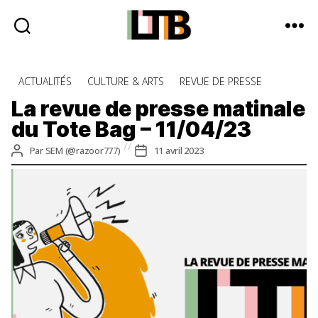
Le
Tote
Catégories
ACTUALITÉS
CULTURE & ARTS
REVUE DE PRESSE
Bag
-
La revue de presse matinale
Média
du Tote Bag – 11/04/23
d'information
quotidienne
Auteur
Date
Par
SEM (@razoor777)
11 avril 2023
de
de
l’article
l’article