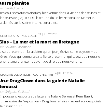
autre planète
par
Sarah Joyaux
Des coulisses aux calanques, bienvenue dans la vie des danseuses et
danseurs de (LA) HORDE, la troupe du Ballet National de Marseille.
Acclamés sur la scène internationale et...
28 JUILLET 2024
CULTURE & ARTS
NON CLASSÉ
Glas – La mer et la mort en Bretagne
par
Louane Lallemant
Je suis bretonne : il fallait bien qu'un jour j'écrive sur le pays de mes
pères. Vous qui connaissez la fierté bretonne, qui savez que nous ne
tenons jamais longtemps avant de dire que nous venons...
4 JUILLET 2024
ACTUALITÉS CULTURELLES
CULTURE & ARTS
Un.e DragClown dans la galerie Natalie
Seroussi
par
Grégoire Suillaud
En poussant les portes de la galerie Natalie Seroussi, Rémi Baert,
commissaire de l’exposition « Dragclown affairs » revient sur des points
de définition. En...