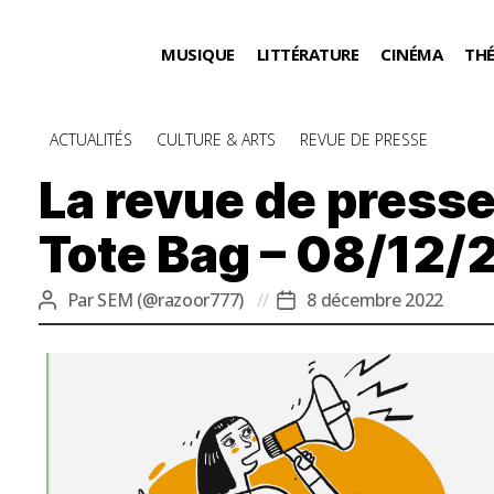
MUSIQUE
LITTÉRATURE
CINÉMA
TH
Catégories
ACTUALITÉS
CULTURE & ARTS
REVUE DE PRESSE
La revue de presse
Tote Bag – 08/12/
Par
SEM (@razoor777)
8 décembre 2022
Auteur
Date
de
de
l’article
l’article