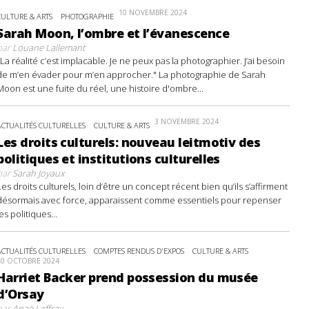
10 NOVEMBRE 2024
CULTURE & ARTS
PHOTOGRAPHIE
Sarah Moon, l’ombre et l’évanescence
par
Louane Lallemant
"La réalité c’est implacable. Je ne peux pas la photographier. J’ai besoin
de m’en évader pour m’en approcher." La photographie de Sarah
Moon est une fuite du réel, une histoire d'ombre...
3 NOVEMBRE 2024
ACTUALITÉS CULTURELLES
CULTURE & ARTS
Les droits culturels: nouveau leitmotiv des
politiques et institutions culturelles
par
Sarah Joyaux
Les droits culturels, loin d’être un concept récent bien qu’ils s’affirment
désormais avec force, apparaissent comme essentiels pour repenser
les politiques...
ACTUALITÉS CULTURELLES
COMPTES RENDUS D'EXPOS
CULTURE & ARTS
20 OCTOBRE 2024
Harriet Backer prend possession du musée
d’Orsay
par
Anaë Leffray