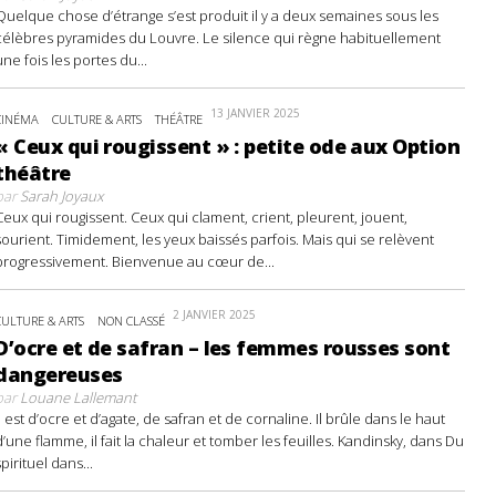
Quelque chose d’étrange s’est produit il y a deux semaines sous les
célèbres pyramides du Louvre. Le silence qui règne habituellement
une fois les portes du...
13 JANVIER 2025
CINÉMA
CULTURE & ARTS
THÉÂTRE
« Ceux qui rougissent » : petite ode aux Option
théâtre
par
Sarah Joyaux
Ceux qui rougissent. Ceux qui clament, crient, pleurent, jouent,
sourient. Timidement, les yeux baissés parfois. Mais qui se relèvent
progressivement. Bienvenue au cœur de...
2 JANVIER 2025
CULTURE & ARTS
NON CLASSÉ
D’ocre et de safran – les femmes rousses sont
dangereuses
par
Louane Lallemant
Il est d’ocre et d’agate, de safran et de cornaline. Il brûle dans le haut
d’une flamme, il fait la chaleur et tomber les feuilles. Kandinsky, dans Du
spirituel dans...