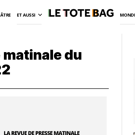
ÉÂTRE
ET AUSSI
MONDE
 matinale du
22