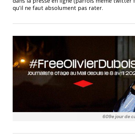
dans la presse en ligne (parfois même twitter
b
sk
qu’il ne faut absolument pas rater.
o
y
o
k
609e jour de ca