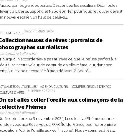
Passez par les grandes portes. Descendez les escaliers. Déambulez
devant la Liberté, Sappho et Napoléon 1er pour vous retrouver devant
un nouvel escalier. En haut de celui-ci...
29 SEPTEMBRE 2024
CULTURE & ARTS
Collectionneuses de rêves : portraits de
photographes surréalistes
par
Louane Lallemant
"Pourquoi n'accorderais-je pas au rêve ce que je refuse parfois à la
réalité, soit cette valeur de certitude en elle-même, qui, dans son
temps, n'est point exposée à mon désaveu?" André...
ACTUALITÉS CULTURELLES
AGENDA CULTUREL
COMPTES RENDUS D'EXPOS
15 SEPTEMBRE 2024
CULTURE & ARTS
On est allés coller l’oreille aux colimaçons de la
collective Phèmes
par
Louane Lallemant
Du 6 septembre au 3 novembre 2024, la collective Phèmes donne
rendez-vous aux Réserves du FRAC Île-de-France pour sa première
exposition, "Coller l'oreille aux colimaçons". Nous y sommes allés,...