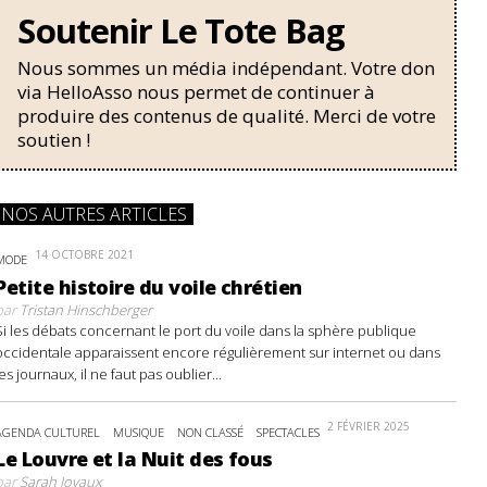
Soutenir Le Tote Bag
Nous sommes un média indépendant. Votre don
via HelloAsso nous permet de continuer à
produire des contenus de qualité. Merci de votre
soutien !
NOS AUTRES ARTICLES
14 OCTOBRE 2021
MODE
Petite histoire du voile chrétien
par
Tristan Hinschberger
Si les débats concernant le port du voile dans la sphère publique
occidentale apparaissent encore régulièrement sur internet ou dans
les journaux, il ne faut pas oublier...
2 FÉVRIER 2025
AGENDA CULTUREL
MUSIQUE
NON CLASSÉ
SPECTACLES
Le Louvre et la Nuit des fous
par
Sarah Joyaux