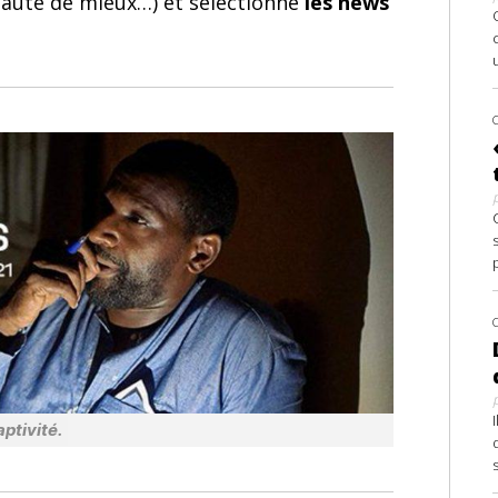
 faute de mieux…) et sélectionne
les news
ptivité.