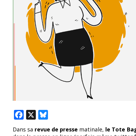
F
X
Bl
ac
u
Dans sa
revue de presse
matinale,
le Tote B
e
e