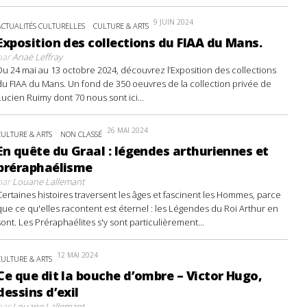
9 JUIN 2024
ACTUALITÉS CULTURELLES
CULTURE & ARTS
Exposition des collections du FIAA du Mans.
par
Anaë Leffray
Du 24 mai au 13 octobre 2024, découvrez l’Exposition des collections
du FIAA du Mans. Un fond de 350 oeuvres de la collection privée de
Lucien Ruimy dont 70 nous sont ici...
26 MAI 2024
CULTURE & ARTS
NON CLASSÉ
En quête du Graal : légendes arthuriennes et
préraphaélisme
par
Louane Lallemant
Certaines histoires traversent les âges et fascinent les Hommes, parce
que ce qu'elles racontent est éternel : les Légendes du Roi Arthur en
sont. Les Préraphaélites s'y sont particulièrement...
12 MAI 2024
CULTURE & ARTS
Ce que dit la bouche d’ombre – Victor Hugo,
dessins d’exil
par
Louane Lallemant