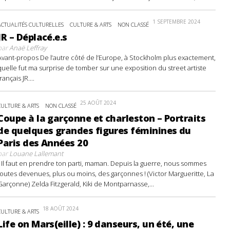
1 SEPTEMBRE 2024
ACTUALITÉS CULTURELLES
CULTURE & ARTS
NON CLASSÉ
JR – Déplacé.e.s
par
Anaë Leffray
Avant-propos De l’autre côté de l’Europe, à Stockholm plus exactement,
quelle fut ma surprise de tomber sur une exposition du street artiste
français JR....
25 AOÛT 2024
CULTURE & ARTS
NON CLASSÉ
Coupe à la garçonne et charleston – Portraits
de quelques grandes figures féminines du
Paris des Années 20
par
Louane Lallemant
- Il faut en prendre ton parti, maman. Depuis la guerre, nous sommes
toutes devenues, plus ou moins, des garçonnes ! (Victor Margueritte, La
Garçonne) Zelda Fitzgerald, Kiki de Montparnasse,...
18 AOÛT 2024
CULTURE & ARTS
Life on Mars(eille) : 9 danseurs, un été, une