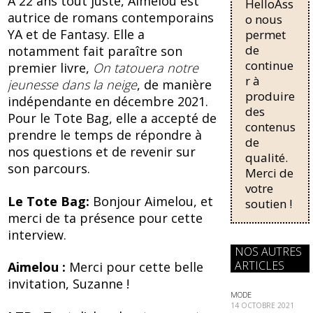
A 22 ans tout juste, Aimelou est
HelloAss
pour une
e
e
autrice de romans contemporains
régularisati
o nous
b
sk
on,
YA et de Fantasy. Elle a
permet
passant de
o
y
de
notamment fait paraître son
trois...
continue
premier livre,
On tatouera notre
o
r à
jeunesse dans la neige
, de manière
k
produire
indépendante en décembre 2021.
des
Pour le Tote Bag, elle a accepté de
contenus
prendre le temps de répondre à
de
nos questions et de revenir sur
qualité.
son parcours.
Merci de
votre
Le Tote Bag:
Bonjour Aimelou, et
soutien !
merci de ta présence pour cette
interview.
NOS AUTRES
ARTICLES
Aimelou :
Merci pour cette belle
invitation, Suzanne !
MODE
14 OCTOBRE 2021