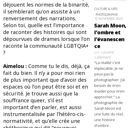
déjouent les normes de la binarité,
CULTURE & ARTS
il semblerait qu’on assiste à un
PHOTOGRAPHIE
renversement des narrations.
10 NOVEMBRE 2024
Selon toi, quelle est l’importance
Sarah Moon,
de raconter des histoires qui sont
l’ombre et
dépourvues de drames lorsque l’on
l’évanescen
raconte la communauté LGBTQIA+
ce
?
par
Louane
Lallemant
"La réalité c’est
Aimelou :
Comme tu le dis, déjà, ça
implacable. Je ne
fait du bien. Il n’y a pour moi rien
peux pas la
de plus important que d’avoir des
photographier. J’ai
besoin de m’en
espaces où l’on peut être soi et en
évader pour m’en
sécurité. Je trouve aussi que la
approcher." La
souffrance queer, s’il est
photographie de
important d’en parler, est aussi
Sarah Moon est
instrumentalisée par l’hétéro-cis-
une fuite du réel,
une histoire
normativité, et qu’elle crée une
d'ombre...
rhéthorique qui dit “pourquoi