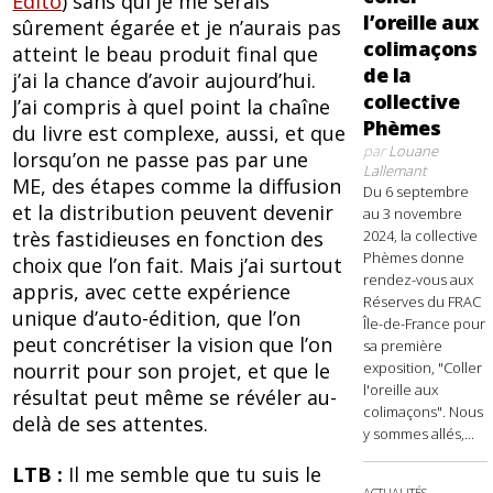
Edito
) sans qui je me serais
l’oreille aux
sûrement égarée et je n’aurais pas
colimaçons
atteint le beau produit final que
de la
j’ai la chance d’avoir aujourd’hui.
collective
J’ai compris à quel point la chaîne
Phèmes
du livre est complexe, aussi, et que
par
Louane
lorsqu’on ne passe pas par une
Lallemant
ME, des étapes comme la diffusion
Du 6 septembre
et la distribution peuvent devenir
au 3 novembre
très fastidieuses en fonction des
2024, la collective
Phèmes donne
choix que l’on fait. Mais j’ai surtout
rendez-vous aux
appris, avec cette expérience
Réserves du FRAC
unique d’auto-édition, que l’on
Île-de-France pour
peut concrétiser la vision que l’on
sa première
nourrit pour son projet, et que le
exposition, "Coller
l'oreille aux
résultat peut même se révéler au-
colimaçons". Nous
delà de ses attentes.
y sommes allés,...
LTB :
Il me semble que tu suis le
ACTUALITÉS