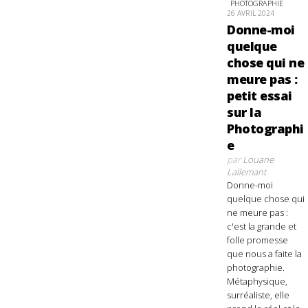
PHOTOGRAPHIE
26 AVRIL 2024
Donne-moi
quelque
chose qui ne
meure pas :
petit essai
sur la
Photographi
e
par
Louane
Lallemant
Donne-moi
quelque chose qui
ne meure pas :
c'est la grande et
folle promesse
que nous a faite la
photographie.
Métaphysique,
surréaliste, elle