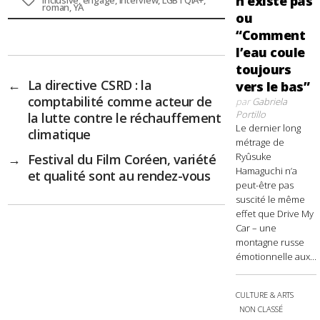
n’existe pas
roman
,
YA
ou
“Comment
l’eau coule
toujours
←
La directive CSRD : la
vers le bas”
comptabilité comme acteur de
par
Gabriela
Portillo
la lutte contre le réchauffement
Le dernier long
climatique
métrage de
Ryûsuke
→
Festival du Film Coréen, variété
Hamaguchi n’a
et qualité sont au rendez-vous
peut-être pas
suscité le même
effet que Drive My
Car – une
montagne russe
émotionnelle aux...
CULTURE & ARTS
NON CLASSÉ