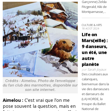
Garçonne) Zelda
Fitzgerald, Kiki de
Montparnasse,...
CULTURE & ARTS
18 AOÛT 2024
Life on
Mars(eille) :
9 danseurs,
un été, une
autre
planète
par
Sarah Joyaux
Des coulisses aux
calanques,
Crédits : Aimelou. Photo de l’enveloppe
bienvenue dans la
du fan club des marmottes, disponible sur
vie des danseuses
son site internet.
et danseurs de
(LA) HORDE, la
Aimelou :
C’est vrai que l’on me
troupe du Ballet
pose souvent la question, mais en
National de