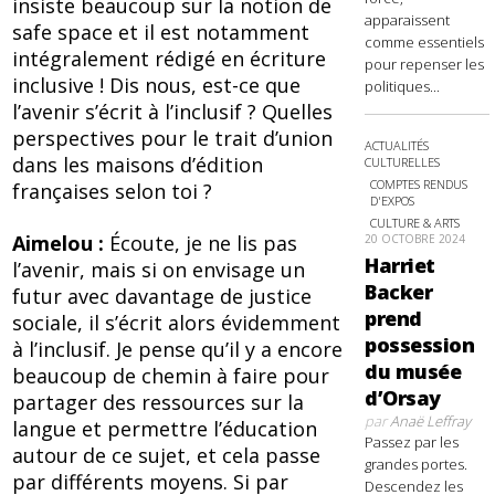
insiste beaucoup sur la notion de
apparaissent
safe space et il est notamment
comme essentiels
intégralement rédigé en écriture
pour repenser les
inclusive ! Dis nous, est-ce que
politiques...
l’avenir s’écrit à l’inclusif ? Quelles
perspectives pour le trait d’union
ACTUALITÉS
dans les maisons d’édition
CULTURELLES
COMPTES RENDUS
françaises selon toi ?
D'EXPOS
CULTURE & ARTS
Aimelou :
Écoute, je ne lis pas
20 OCTOBRE 2024
Harriet
l’avenir, mais si on envisage un
Backer
futur avec davantage de justice
prend
sociale, il s’écrit alors évidemment
possession
à l’inclusif. Je pense qu’il y a encore
du musée
beaucoup de chemin à faire pour
d’Orsay
partager des ressources sur la
par
Anaë Leffray
langue et permettre l’éducation
Passez par les
autour de ce sujet, et cela passe
grandes portes.
par différents moyens. Si par
Descendez les