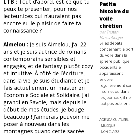
LTB :
Tout d’abord, est-ce que tu
Petite
peux te présenter, pour nos
histoire du
lecteur.ices qui n’auraient pas
voile
encore eu le plaisir de faire ta
chrétien
connaissance ?
par
Tristan
Hinschberger
Si les débats
Aimelou :
Je suis Aimelou, j’ai 22
concernant le port
ans et je suis autrice de romans
du voile dans la
contemporains sensibles et
sphère publique
engagés, et de fantasy plutôt cozy
occidentale
et intuitive. À côté de l’écriture,
apparaissent
encore
dans la vie, je suis étudiante et je
régulièrement sur
fais actuellement un master en
internet ou dans
Économie Sociale et Solidaire. J’ai
les journaux, il ne
grandi en Savoie, mais depuis le
faut pas oublier...
début de mes études, je bouge
beaucoup ! J’aimerais pouvoir me
AGENDA CULTUREL
poser à nouveau dans les
MUSIQUE
montagnes quand cette sacrée
NON CLASSÉ