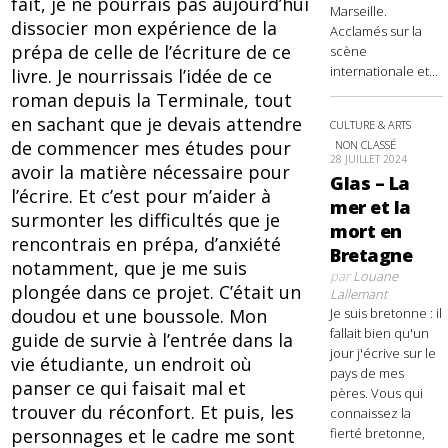
fait, je ne pourrais pas aujourd’hui
Marseille.
dissocier mon expérience de la
Acclamés sur la
prépa de celle de l’écriture de ce
scène
internationale et...
livre. Je nourrissais l’idée de ce
roman depuis la Terminale, tout
en sachant que je devais attendre
CULTURE & ARTS
de commencer mes études pour
NON CLASSÉ
28 JUILLET 2024
avoir la matière nécessaire pour
Glas – La
l’écrire. Et c’est pour m’aider à
mer et la
surmonter les difficultés que je
mort en
rencontrais en prépa, d’anxiété
Bretagne
notamment, que je me suis
par
Louane
plongée dans ce projet. C’était un
Lallemant
doudou et une boussole. Mon
Je suis bretonne : il
fallait bien qu'un
guide de survie à l’entrée dans la
jour j'écrive sur le
vie étudiante, un endroit où
pays de mes
panser ce qui faisait mal et
pères. Vous qui
trouver du réconfort. Et puis, les
connaissez la
personnages et le cadre me sont
fierté bretonne,