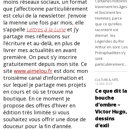
moins réseaux sociaux, un format
Certaines histoires
traversent les âges
que j’affectionne particulièrement
et fascinent les
est celui de la newsletter. J’envoie
Hommes, parce
la mienne une fois par mois, elle
que ce qu'elles
s’appelle
Lettres à la Lune
et j’y
racontent est
partage mes réflexions sur
éternel : les
Légendes du Roi
l’écriture et au-delà, en plus de
Arthur en sont. Les
livrer mes actualités en avant
Préraphaélites s'y
première. On peut s’y inscrire
sont
gratuitement depuis mon site. Ce
particulièrement...
site
www.aimelou.fr
est donc mon
troisième canal d’information et
CULTURE & ARTS
sur lequel je partage mes projets
12 MAI 2024
Ce que dit la
en cours et où se trouve ma
bouche
boutique. En ce moment je
d’ombre –
propose des offres d’hiver en
Victor Hugo,
édition très limitée si vous
dessins
souhaitez vous offrir une dose de
d’exil
douceur pour la fin d’année.