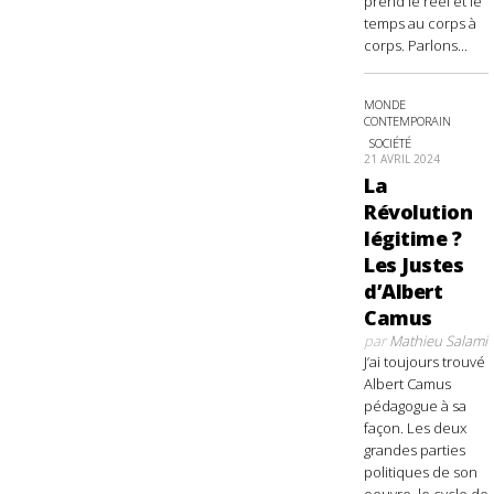
prend le réel et le
temps au corps à
corps. Parlons...
MONDE
CONTEMPORAIN
SOCIÉTÉ
21 AVRIL 2024
La
Révolution
légitime ?
Les Justes
d’Albert
Camus
par
Mathieu Salami
J’ai toujours trouvé
Albert Camus
pédagogue à sa
façon. Les deux
grandes parties
politiques de son