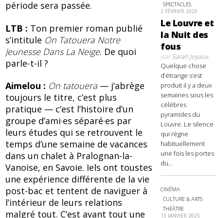
période sera passée.
SPECTACLES
2 FÉVRIER 2025
Le Louvre et
LTB :
Ton premier roman publié
la Nuit des
s’intitule
On Tatouera Notre
fous
Jeunesse Dans La Neige
. De quoi
par
Sarah Joyaux
parle-t-il ?
Quelque chose
d’étrange s’est
Aimelou :
On tatouera
— j’abrège
produit il y a deux
semaines sous les
toujours le titre, c’est plus
célèbres
pratique — c’est l’histoire d’un
pyramides du
groupe d’ami·es séparé·es par
Louvre. Le silence
leurs études qui se retrouvent le
qui règne
temps d’une semaine de vacances
habituellement
une fois les portes
dans un chalet à Pralognan-la-
du...
Vanoise, en Savoie. Iels ont toustes
une expérience différente de la vie
post-bac et tentent de naviguer à
CINÉMA
CULTURE & ARTS
l’intérieur de leurs relations
THÉÂTRE
malgré tout. C’est avant tout une
13 JANVIER 2025