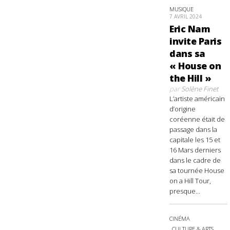
MUSIQUE
7 AVRIL 2024
Eric Nam
invite Paris
dans sa
« House on
the Hill »
par
Solène Finet
L’artiste américain
d’origine
coréenne était de
passage dans la
capitale les 15 et
16 Mars derniers
dans le cadre de
sa tournée House
on a Hill Tour,
presque...
CINÉMA
CULTURE & ARTS