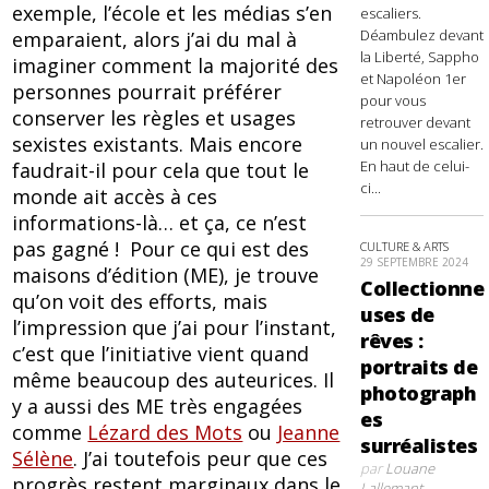
exemple, l’école et les médias s’en
escaliers.
Déambulez devant
emparaient, alors j’ai du mal à
la Liberté, Sappho
imaginer comment la majorité des
et Napoléon 1er
personnes pourrait préférer
pour vous
conserver les règles et usages
retrouver devant
sexistes existants. Mais encore
un nouvel escalier.
En haut de celui-
faudrait-il pour cela que tout le
ci...
monde ait accès à ces
informations-là… et ça, ce n’est
pas gagné ! Pour ce qui est des
CULTURE & ARTS
29 SEPTEMBRE 2024
maisons d’édition (ME), je trouve
Collectionne
qu’on voit des efforts, mais
uses de
l’impression que j’ai pour l’instant,
rêves :
c’est que l’initiative vient quand
portraits de
même beaucoup des auteurices. Il
photograph
y a aussi des ME très engagées
es
comme
Lézard des Mots
ou
Jeanne
surréalistes
Sélène
. J’ai toutefois peur que ces
par
Louane
progrès restent marginaux dans le
Lallemant