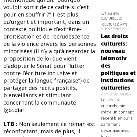
vouloir sortir de ce cadre si c’est
pour en souffrir ?” Il est plus
ACTUALITÉS
CULTURELLES
qu’urgent et important, dans un
CULTURE & ARTS
contexte politique d’extrême-
3 NOVEMBRE 2024
Les droits
droitisation et de recrudescence
culturels:
de la violence envers les personnes
nouveau
minorisées (il n’y a qu’à regarder la
leitmotiv
proposition de loi que vient
des
d’adopter le Sénat pour “lutter
politiques et
contre l’écriture inclusive et
institutions
protéger la langue française”) de
culturelles
partager des récits positifs,
par
Sarah Joyaux
bienveillants et stimulant
Les droits
concernant la communauté
culturels, loin
lgbtqia+.
d’être un concept
récent bien qu’ils
LTB :
Non seulement ce roman est
s’affirment
réconfortant, mais de plus, il
désormais avec
force,