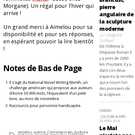
Morgane). Un régal pour l’hiver qui
pierre
arrive !
angulaire de
la sculpture
Un grand merci à Aimelou pour sa
moderne
disponibilité et pour ses réponses,
par
Grégoire
en espérant pouvoir la lire bientôt
Suillaud
De l’Olténie à
!
l’impasse Ronsin il
y a près de 2000
km. Pourtant, il y a
Notes de Bas de Page
dans ces deux
espaces, la recette
Il s’agit du National Novel Writing Month, un
qui a nourri l’un
challenge américain qui propose aux auteurs
des pionniers de
d’écrire 50 000 mots, l’équivalent d’un petit
la sculpture...
livre, au mois de novembre.
Raccourcis pour personne handicapée.
CINÉMA
CULTURE & ARTS
28 AVRIL 2024
Le Mal
aimelou
,
autrice
,
Contemporain
,
écriture
Étiquettes
inclusive
,
engagé
,
Interview
,
LGBTQIA+
,