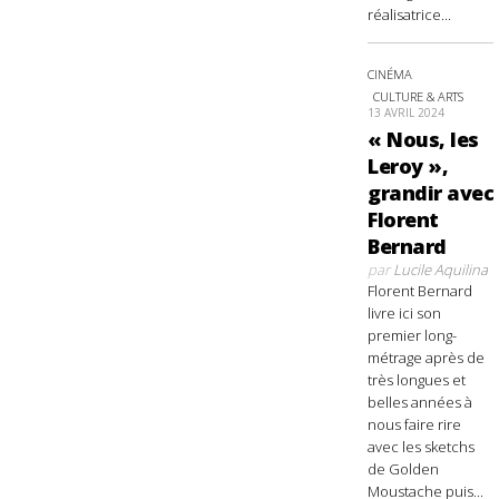
réalisatrice...
CINÉMA
CULTURE & ARTS
13 AVRIL 2024
« Nous, les
Leroy »,
grandir avec
Florent
Bernard
par
Lucile Aquilina
Florent Bernard
livre ici son
premier long-
métrage après de
très longues et
belles années à
nous faire rire
avec les sketchs
de Golden
Moustache puis...