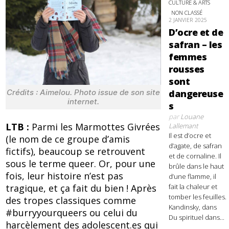
CULTURE & ARTS
NON CLASSÉ
2 JANVIER 2025
D’ocre et de
safran – les
femmes
rousses
sont
Crédits : Aimelou. Photo issue de son site
dangereuse
internet.
s
par
Louane
LTB :
Parmi les Marmottes Givrées
Lallemant
Il est d’ocre et
(le nom de ce groupe d’amis
d’agate, de safran
fictifs), beaucoup se retrouvent
et de cornaline. Il
sous le terme queer. Or, pour une
brûle dans le haut
fois, leur histoire n’est pas
d’une flamme, il
tragique, et ça fait du bien ! Après
fait la chaleur et
tomber les feuilles.
des tropes classiques comme
Kandinsky, dans
#burryyourqueers ou celui du
Du spirituel dans...
harcèlement des adolescent.es qui