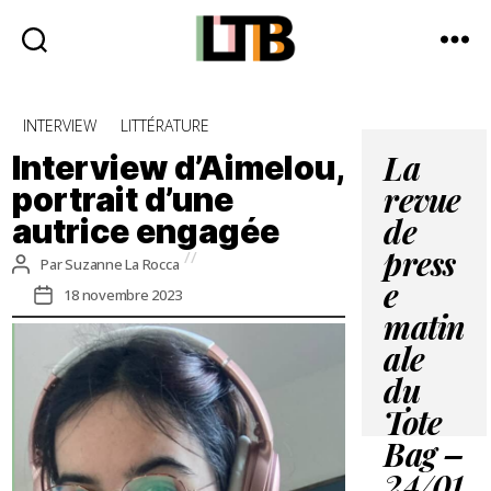
Le
Tote
Catégories
INTERVIEW
LITTÉRATURE
Bag
-
Interview d’Aimelou,
La
Média
portrait d’une
revue
d'information
autrice engagée
quotidienne
de
press
Auteur
Par
Suzanne La Rocca
de
Date
e
18 novembre 2023
l’article
de
matin
l’article
ale
du
Tote
Bag –
24/01