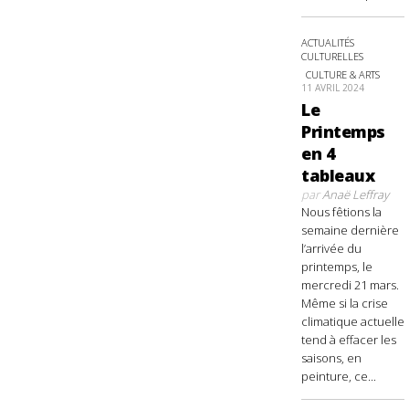
ACTUALITÉS
CULTURELLES
CULTURE & ARTS
11 AVRIL 2024
Le
Printemps
en 4
tableaux
par
Anaë Leffray
Nous fêtions la
semaine dernière
l’arrivée du
printemps, le
mercredi 21 mars.
Même si la crise
climatique actuelle
tend à effacer les
saisons, en
peinture, ce...