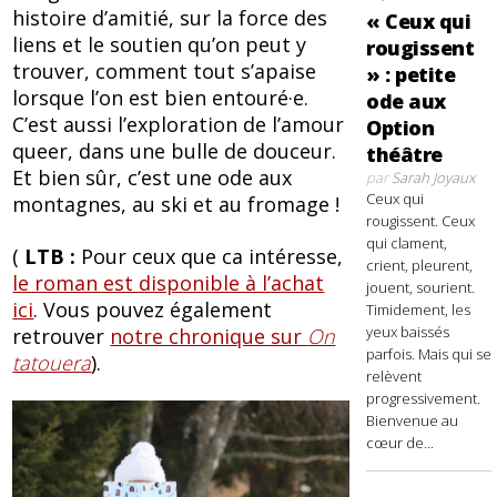
histoire d’amitié, sur la force des
« Ceux qui
liens et le soutien qu’on peut y
rougissent
trouver, comment tout s’apaise
» : petite
lorsque l’on est bien entouré·e.
ode aux
C’est aussi l’exploration de l’amour
Option
queer, dans une bulle de douceur.
théâtre
Et bien sûr, c’est une ode aux
par
Sarah Joyaux
Ceux qui
montagnes, au ski et au fromage !
rougissent. Ceux
qui clament,
(
LTB :
Pour ceux que ca intéresse,
crient, pleurent,
le roman est disponible à l’achat
jouent, sourient.
ici
. Vous pouvez également
Timidement, les
yeux baissés
retrouver
notre chronique sur
On
parfois. Mais qui se
tatouera
).
relèvent
progressivement.
Bienvenue au
cœur de...