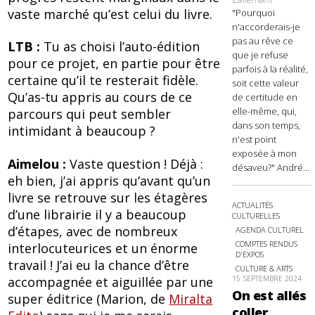
vaste marché qu’est celui du livre.
"Pourquoi
n'accorderais-je
pas au rêve ce
LTB :
Tu as choisi l’auto-édition
que je refuse
pour ce projet, en partie pour être
parfois à la réalité,
certaine qu’il te resterait fidèle.
soit cette valeur
Qu’as-tu appris au cours de ce
de certitude en
elle-même, qui,
parcours qui peut sembler
dans son temps,
intimidant à beaucoup ?
n'est point
exposée à mon
Aimelou :
Vaste question ! Déjà :
désaveu?" André...
eh bien, j’ai appris qu’avant qu’un
livre se retrouve sur les étagères
ACTUALITÉS
d’une librairie il y a beaucoup
CULTURELLES
d’étapes, avec de nombreux
AGENDA CULTUREL
COMPTES RENDUS
interlocuteurices et un énorme
D'EXPOS
travail ! J’ai eu la chance d’être
CULTURE & ARTS
accompagnée et aiguillée par une
15 SEPTEMBRE 2024
On est allés
super éditrice (Marion, de
Miralta
coller