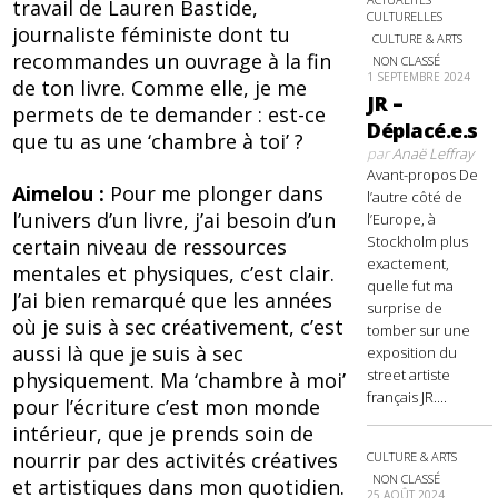
travail de Lauren Bastide,
CULTURELLES
journaliste féministe dont tu
CULTURE & ARTS
recommandes un ouvrage à la fin
NON CLASSÉ
1 SEPTEMBRE 2024
de ton livre. Comme elle, je me
JR –
permets de te demander : est-ce
Déplacé.e.s
que tu as une ‘chambre à toi’ ?
par
Anaë Leffray
Avant-propos De
Aimelou :
Pour me plonger dans
l’autre côté de
l’univers d’un livre, j’ai besoin d’un
l’Europe, à
Stockholm plus
certain niveau de ressources
exactement,
mentales et physiques, c’est clair.
quelle fut ma
J’ai bien remarqué que les années
surprise de
où je suis à sec créativement, c’est
tomber sur une
aussi là que je suis à sec
exposition du
street artiste
physiquement. Ma ‘chambre à moi’
français JR....
pour l’écriture c’est mon monde
intérieur, que je prends soin de
nourrir par des activités créatives
CULTURE & ARTS
NON CLASSÉ
et artistiques dans mon quotidien.
25 AOÛT 2024