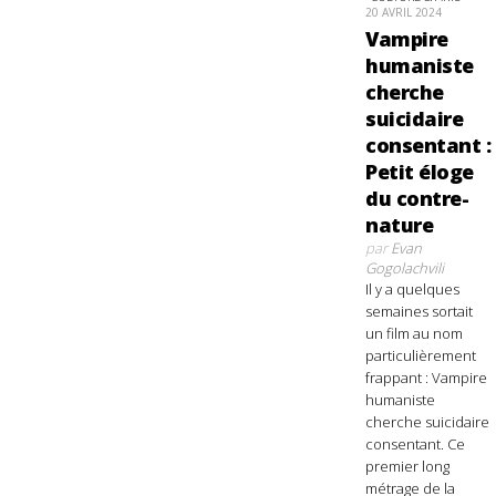
20 AVRIL 2024
Vampire
humaniste
cherche
suicidaire
consentant :
Petit éloge
du contre-
nature
par
Evan
Gogolachvili
Il y a quelques
semaines sortait
un film au nom
particulièrement
frappant : Vampire
humaniste
cherche suicidaire
consentant. Ce
premier long
métrage de la