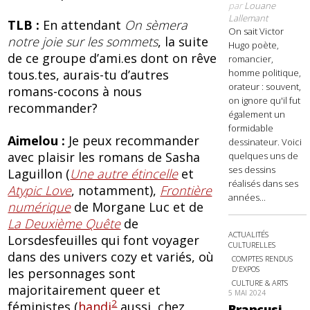
par
Louane
Lallemant
TLB :
En attendant
On sèmera
On sait Victor
notre joie sur les sommets
, la suite
Hugo poète,
de ce groupe d’ami.es dont on rêve
romancier,
tous.tes, aurais-tu d’autres
homme politique,
orateur : souvent,
romans-cocons à nous
on ignore qu'il fut
recommander?
également un
formidable
Aimelou
:
Je peux recommander
dessinateur. Voici
avec plaisir les romans de Sasha
quelques uns de
ses dessins
Laguillon (
Une autre étincelle
et
réalisés dans ses
Atypic Love
, notamment),
Frontière
années...
numérique
de Morgane Luc et de
La Deuxième Quête
de
ACTUALITÉS
Lorsdesfeuilles qui font voyager
CULTURELLES
dans des univers cozy et variés, où
COMPTES RENDUS
D'EXPOS
les personnages sont
CULTURE & ARTS
majoritairement queer et
5 MAI 2024
2
féministes (
handi
aussi, chez
Brancusi,