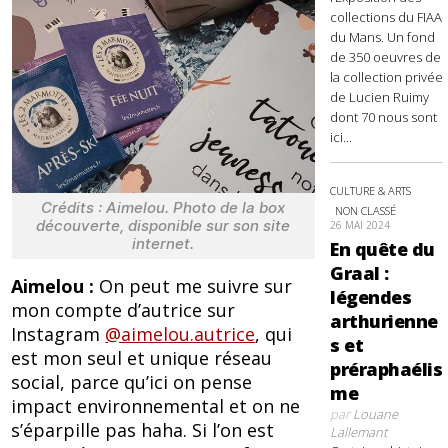
collections du FIAA
du Mans. Un fond
de 350 oeuvres de
la collection privée
de Lucien Ruimy
dont 70 nous sont
ici...
CULTURE & ARTS
Crédits : Aimelou. Photo de la box
NON CLASSÉ
découverte, disponible sur son site
26 MAI 2024
internet.
En quête du
Graal :
Aimelou :
On peut me suivre sur
légendes
mon compte d’autrice sur
arthurienne
Instagram
@aimelou.autrice
, qui
s et
est mon seul et unique réseau
préraphaélis
social, parce qu’ici on pense
me
impact environnemental et on ne
par
Louane
s’éparpille pas haha. Si l’on est
Lallemant