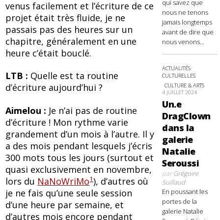
qui savez que
venus facilement et l’écriture de ce
nous ne tenons
projet était très fluide, je ne
jamais longtemps
passais pas des heures sur un
avant de dire que
chapitre, généralement en une
nous venons...
heure c’était bouclé.
ACTUALITÉS
LTB :
Quelle est ta routine
CULTURELLES
d’écriture aujourd’hui ?
CULTURE & ARTS
4 JUILLET 2024
Un.e
Aimelou :
Je n’ai pas de routine
DragClown
d’écriture ! Mon rythme varie
dans la
grandement d’un mois à l’autre. Il y
galerie
a des mois pendant lesquels j’écris
Natalie
300 mots tous les jours (surtout et
Seroussi
quasi exclusivement en novembre,
par
Grégoire
1
lors du
NaNoWriMo
), d’autres où
Suillaud
je ne fais qu’une seule session
En poussant les
portes de la
d’une heure par semaine, et
galerie Natalie
d’autres mois encore pendant