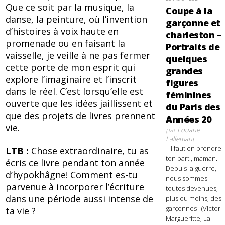
Que ce soit par la musique, la
Coupe à la
danse, la peinture, où l’invention
garçonne et
d’histoires à voix haute en
charleston –
promenade ou en faisant la
Portraits de
vaisselle, je veille à ne pas fermer
quelques
cette porte de mon esprit qui
grandes
explore l’imaginaire et l’inscrit
figures
dans le réel. C’est lorsqu’elle est
féminines
ouverte que les idées jaillissent et
du Paris des
que des projets de livres prennent
Années 20
vie.
par
Louane
Lallemant
- Il faut en prendre
LTB :
Chose extraordinaire, tu as
ton parti, maman.
écris ce livre pendant ton année
Depuis la guerre,
d’hypokhâgne! Comment es-tu
nous sommes
parvenue à incorporer l’écriture
toutes devenues,
dans une période aussi intense de
plus ou moins, des
garçonnes ! (Victor
ta vie ?
Margueritte, La