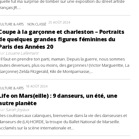
quelle fut ma surprise de tomber sur une exposition du street artiste
français JR....
25 AOÛT 2024
CULTURE & ARTS
NON CLASSÉ
Coupe à la garçonne et charleston – Portraits
de quelques grandes figures féminines du
Paris des Années 20
par
Louane Lallemant
- Il faut en prendre ton parti, maman. Depuis la guerre, nous sommes
toutes devenues, plus ou moins, des garçonnes ! (Victor Margueritte, La
Garçonne) Zelda Fitzgerald, Kiki de Montparnasse,...
18 AOÛT 2024
CULTURE & ARTS
Life on Mars(eille) : 9 danseurs, un été, une
autre planète
par
Sarah Joyaux
Des coulisses aux calanques, bienvenue dans la vie des danseuses et
danseurs de (LA) HORDE, la troupe du Ballet National de Marseille.
Acclamés sur la scène internationale et...