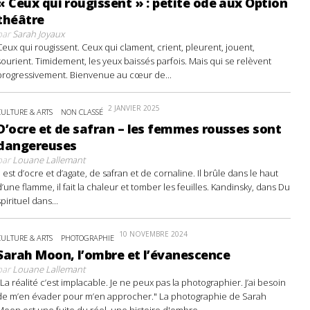
« Ceux qui rougissent » : petite ode aux Option
théâtre
par
Sarah Joyaux
Ceux qui rougissent. Ceux qui clament, crient, pleurent, jouent,
sourient. Timidement, les yeux baissés parfois. Mais qui se relèvent
progressivement. Bienvenue au cœur de...
2 JANVIER 2025
CULTURE & ARTS
NON CLASSÉ
D’ocre et de safran – les femmes rousses sont
dangereuses
par
Louane Lallemant
Il est d’ocre et d’agate, de safran et de cornaline. Il brûle dans le haut
d’une flamme, il fait la chaleur et tomber les feuilles. Kandinsky, dans Du
spirituel dans...
10 NOVEMBRE 2024
CULTURE & ARTS
PHOTOGRAPHIE
Sarah Moon, l’ombre et l’évanescence
par
Louane Lallemant
"La réalité c’est implacable. Je ne peux pas la photographier. J’ai besoin
de m’en évader pour m’en approcher." La photographie de Sarah
Moon est une fuite du réel, une histoire d'ombre...