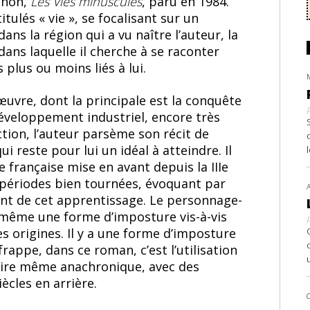
chon,
Les Vies minuscules
, paru en 1984.
itulés « vie », se focalisant sur un
ns la région qui a vu naître l’auteur, la
dans laquelle il cherche à se raconter
lus ou moins liés à lui.
œuvre, dont la principale est la conquête
développement industriel, encore très
ction, l’auteur parsème son récit de
 reste pour lui un idéal à atteindre. Il
e française mise en avant depuis la IIIe
 périodes bien tournées, évoquant par
ent de cet apprentissage. Le personnage-
même une forme d’imposture vis-à-vis
es origines. Il y a une forme d’imposture
 frappe, dans ce roman, c’est l’utilisation
 voire même anachronique, avec des
ècles en arrière.