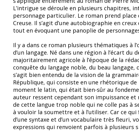
s’applique entièrement au roman de Pierre Mi
b
sk
L’intrigue se déroule en plusieurs chapitres, int
o
y
personnage particulier. Le roman prend place da
Creuse. Il s’agit d’une autobiographie en creux 
o
tout en évoquant une panoplie de personnages p
k
Il y a dans ce roman plusieurs thématiques à l’
d’un langage. Né dans une région à l’écart du 
majoritairement agricole à l’époque de la réda
conquête du langage noble, du beau langage, qui
s’agit bien entendu de la vision de la grammair
République, qui consiste en une rhétorique de
moment le latin, qui était bien-sûr au fondem
auteur ressent cependant son impuissance et 
de cette langue trop noble qui ne colle pas à s
à vouloir la soumettre et à l’utiliser. Car ce qui
d’une syntaxe et d’un vocabulaire très fleuri,
expressions qui renvoient parfois à plusieurs si