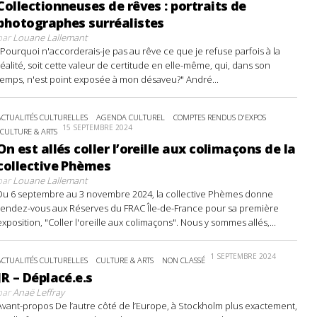
Collectionneuses de rêves : portraits de
photographes surréalistes
par
Louane Lallemant
"Pourquoi n'accorderais-je pas au rêve ce que je refuse parfois à la
réalité, soit cette valeur de certitude en elle-même, qui, dans son
temps, n'est point exposée à mon désaveu?" André...
ACTUALITÉS CULTURELLES
AGENDA CULTUREL
COMPTES RENDUS D'EXPOS
15 SEPTEMBRE 2024
CULTURE & ARTS
On est allés coller l’oreille aux colimaçons de la
collective Phèmes
par
Louane Lallemant
Du 6 septembre au 3 novembre 2024, la collective Phèmes donne
rendez-vous aux Réserves du FRAC Île-de-France pour sa première
exposition, "Coller l'oreille aux colimaçons". Nous y sommes allés,...
1 SEPTEMBRE 2024
ACTUALITÉS CULTURELLES
CULTURE & ARTS
NON CLASSÉ
JR – Déplacé.e.s
par
Anaë Leffray
Avant-propos De l’autre côté de l’Europe, à Stockholm plus exactement,