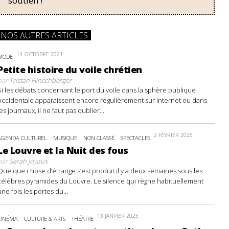
soutien !
NOS AUTRES ARTICLES
14 OCTOBRE 2021
MODE
Petite histoire du voile chrétien
par
Tristan Hinschberger
Si les débats concernant le port du voile dans la sphère publique
occidentale apparaissent encore régulièrement sur internet ou dans
les journaux, il ne faut pas oublier...
2 FÉVRIER 2025
AGENDA CULTUREL
MUSIQUE
NON CLASSÉ
SPECTACLES
Le Louvre et la Nuit des fous
par
Sarah Joyaux
Quelque chose d’étrange s’est produit il y a deux semaines sous les
célèbres pyramides du Louvre. Le silence qui règne habituellement
une fois les portes du...
13 JANVIER 2025
CINÉMA
CULTURE & ARTS
THÉÂTRE