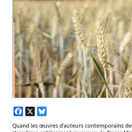
F
X
Bl
ac
u
Quand les œuvres d’auteurs contemporains dev
e
e