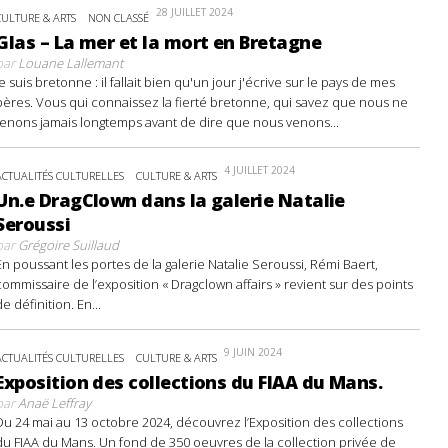
28 JUILLET 2024
CULTURE & ARTS
NON CLASSÉ
Glas – La mer et la mort en Bretagne
par
Louane Lallemant
Je suis bretonne : il fallait bien qu'un jour j'écrive sur le pays de mes
pères. Vous qui connaissez la fierté bretonne, qui savez que nous ne
tenons jamais longtemps avant de dire que nous venons...
4 JUILLET 2024
ACTUALITÉS CULTURELLES
CULTURE & ARTS
Un.e DragClown dans la galerie Natalie
Seroussi
par
Grégoire Suillaud
En poussant les portes de la galerie Natalie Seroussi, Rémi Baert,
commissaire de l’exposition « Dragclown affairs » revient sur des points
de définition. En...
9 JUIN 2024
ACTUALITÉS CULTURELLES
CULTURE & ARTS
Exposition des collections du FIAA du Mans.
par
Anaë Leffray
Du 24 mai au 13 octobre 2024, découvrez l’Exposition des collections
du FIAA du Mans. Un fond de 350 oeuvres de la collection privée de