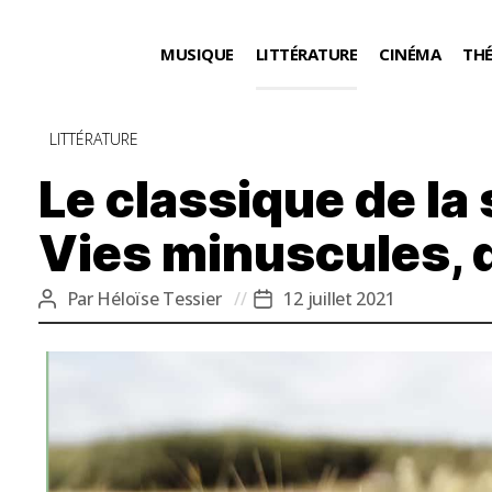
MUSIQUE
LITTÉRATURE
CINÉMA
TH
Catégories
LITTÉRATURE
Le classique de la
Vies minuscules, 
Par
Héloïse Tessier
12 juillet 2021
Auteur
Date
de
de
l’article
l’article