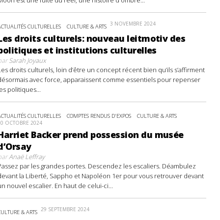
3 NOVEMBRE 2024
ACTUALITÉS CULTURELLES
CULTURE & ARTS
Les droits culturels: nouveau leitmotiv des
politiques et institutions culturelles
par
Sarah Joyaux
Les droits culturels, loin d’être un concept récent bien qu’ils s’affirment
désormais avec force, apparaissent comme essentiels pour repenser
les politiques...
ACTUALITÉS CULTURELLES
COMPTES RENDUS D'EXPOS
CULTURE & ARTS
20 OCTOBRE 2024
Harriet Backer prend possession du musée
d’Orsay
par
Anaë Leffray
Passez par les grandes portes. Descendez les escaliers. Déambulez
devant la Liberté, Sappho et Napoléon 1er pour vous retrouver devant
un nouvel escalier. En haut de celui-ci...
29 SEPTEMBRE 2024
CULTURE & ARTS