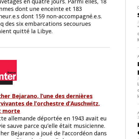
vetages en quatre jours. Parmi elles, 18
mmes dont une enceinte et 183
neur.e.s dont 159 non-accompagné.e.s.
nq des six embarcations secourues
ient quitté la Libye.
ther Bejarano, l’une des dernières
rvivantes de l’orchestre d’Auschwitz,
t morte
tte allemande déportée en 1943 avait eu
vie sauve parce qu’elle était musicienne.
ther Bejarano a joué de l’accordéon dans