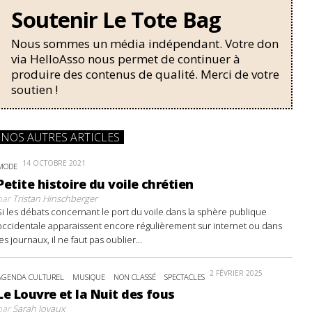
Soutenir Le Tote Bag
Nous sommes un média indépendant. Votre don
via HelloAsso nous permet de continuer à
produire des contenus de qualité. Merci de votre
soutien !
NOS AUTRES ARTICLES
14 OCTOBRE 2021
MODE
Petite histoire du voile chrétien
par
Tristan Hinschberger
Si les débats concernant le port du voile dans la sphère publique
occidentale apparaissent encore régulièrement sur internet ou dans
les journaux, il ne faut pas oublier...
2 FÉVRIER 2025
AGENDA CULTUREL
MUSIQUE
NON CLASSÉ
SPECTACLES
Le Louvre et la Nuit des fous
par
Sarah Joyaux