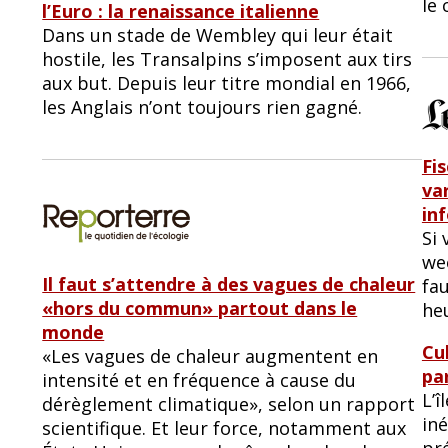
le
l’Euro : la renaissance italienne
Dans un stade de Wembley qui leur était
hostile, les Transalpins s’imposent aux tirs
aux but. Depuis leur titre mondial en 1966,
les Anglais n’ont toujours rien gagné.
Fi
var
in
Si 
wee
Il faut s’attendre à des vagues de chaleur
fau
«hors du commun» partout dans le
he
monde
Cub
«Les vagues de chaleur augmentent en
pa
intensité et en fréquence à cause du
L’î
dérèglement climatique», selon un rapport
in
scientifique. Et leur force, notamment aux
pr