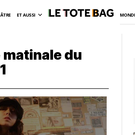
ÉÂTRE
ET AUSSI
MONDE
 matinale du
1