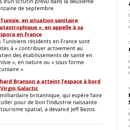
rs d’un scrutin prévu dans la deuxième
inzaine de septembre.
Tunisie, en situation sanitaire
catastrophique », en appelle à sa
aspora en France
s Tunisiens résidents en France sont
ités à « contribuer activement au
utien des établissements de santé en
nisie », en nature ou « sous forme
uniaire ».
chard Branson a atteint l’espace à bord
 Virgin Galactic
milliardaire britannique, qui espère faire
oller pour de bon l’industrie naissante
tourisme spatial, a devancé Jeff Bezos.