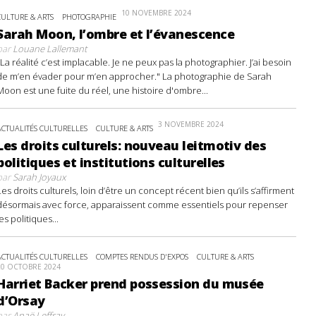
10 NOVEMBRE 2024
CULTURE & ARTS
PHOTOGRAPHIE
Sarah Moon, l’ombre et l’évanescence
par
Louane Lallemant
"La réalité c’est implacable. Je ne peux pas la photographier. J’ai besoin
de m’en évader pour m’en approcher." La photographie de Sarah
Moon est une fuite du réel, une histoire d'ombre...
3 NOVEMBRE 2024
ACTUALITÉS CULTURELLES
CULTURE & ARTS
Les droits culturels: nouveau leitmotiv des
politiques et institutions culturelles
par
Sarah Joyaux
Les droits culturels, loin d’être un concept récent bien qu’ils s’affirment
désormais avec force, apparaissent comme essentiels pour repenser
les politiques...
ACTUALITÉS CULTURELLES
COMPTES RENDUS D'EXPOS
CULTURE & ARTS
20 OCTOBRE 2024
Harriet Backer prend possession du musée
d’Orsay
par
Anaë Leffray