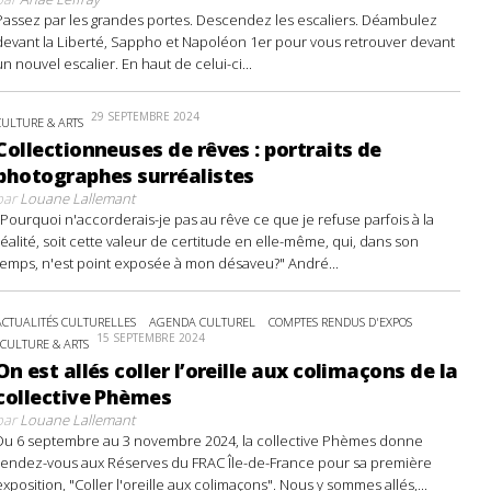
Passez par les grandes portes. Descendez les escaliers. Déambulez
devant la Liberté, Sappho et Napoléon 1er pour vous retrouver devant
un nouvel escalier. En haut de celui-ci...
29 SEPTEMBRE 2024
CULTURE & ARTS
Collectionneuses de rêves : portraits de
photographes surréalistes
par
Louane Lallemant
"Pourquoi n'accorderais-je pas au rêve ce que je refuse parfois à la
réalité, soit cette valeur de certitude en elle-même, qui, dans son
temps, n'est point exposée à mon désaveu?" André...
ACTUALITÉS CULTURELLES
AGENDA CULTUREL
COMPTES RENDUS D'EXPOS
15 SEPTEMBRE 2024
CULTURE & ARTS
On est allés coller l’oreille aux colimaçons de la
collective Phèmes
par
Louane Lallemant
Du 6 septembre au 3 novembre 2024, la collective Phèmes donne
rendez-vous aux Réserves du FRAC Île-de-France pour sa première
exposition, "Coller l'oreille aux colimaçons". Nous y sommes allés,...