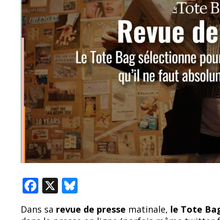
F
X
Bl
ac
u
Dans sa
revue de presse
matinale,
le Tote B
e
e