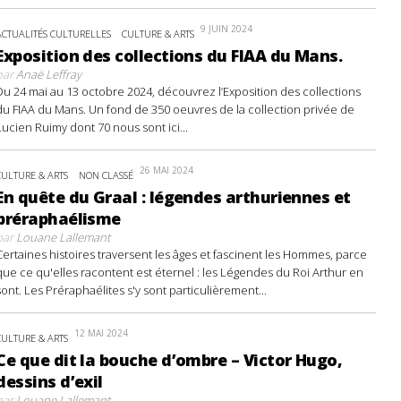
9 JUIN 2024
ACTUALITÉS CULTURELLES
CULTURE & ARTS
Exposition des collections du FIAA du Mans.
par
Anaë Leffray
Du 24 mai au 13 octobre 2024, découvrez l’Exposition des collections
du FIAA du Mans. Un fond de 350 oeuvres de la collection privée de
Lucien Ruimy dont 70 nous sont ici...
26 MAI 2024
CULTURE & ARTS
NON CLASSÉ
En quête du Graal : légendes arthuriennes et
préraphaélisme
par
Louane Lallemant
Certaines histoires traversent les âges et fascinent les Hommes, parce
que ce qu'elles racontent est éternel : les Légendes du Roi Arthur en
sont. Les Préraphaélites s'y sont particulièrement...
12 MAI 2024
CULTURE & ARTS
Ce que dit la bouche d’ombre – Victor Hugo,
dessins d’exil
par
Louane Lallemant