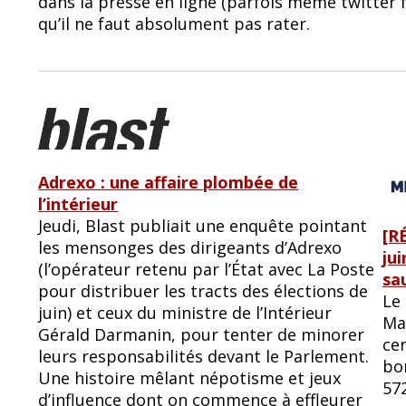
dans la presse en ligne (parfois même twitter
b
sk
qu’il ne faut absolument pas rater.
o
y
o
k
Adrexo : une affaire plombée de
l’intérieur
Jeudi, Blast publiait une enquête pointant
[R
les mensonges des dirigeants d’Adrexo
ju
(l’opérateur retenu par l’État avec La Poste
sa
pour distribuer les tracts des élections de
Le 
juin) et ceux du ministre de l’Intérieur
Mar
Gérald Darmanin, pour tenter de minorer
cen
leurs responsabilités devant le Parlement.
bo
Une histoire mêlant népotisme et jeux
57
d’influence dont on commence à effleurer