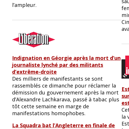
sau
l’ampleur.
fe
mi
Ci
ava
Indignation en Géorgie après la mort d’un
journaliste lynché par des militants
d’extrême-droite
Des milliers de manifestants se sont
rassemblés ce dimanche pour réclamer la
Es
démission du gouvernement après la mort
su
d’Alexandre Lachkarava, passé à tabac plus
es
tôt cette semaine en marge de
Ce
manifestations homophobes.
la 
Es
La Squadra bat l’Angleterre en finale de