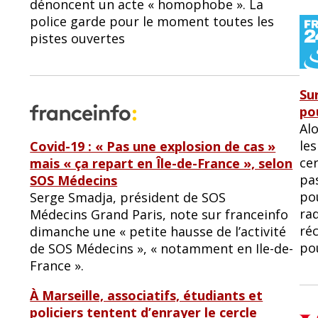
dénoncent un acte « homophobe ». La
police garde pour le moment toutes les
pistes ouvertes
Su
po
Al
les
Covid-19 : « Pas une explosion de cas »
cer
mais « ça repart en Île-de-France », selon
pas
SOS Médecins
po
Serge Smadja, président de SOS
rad
Médecins Grand Paris, note sur franceinfo
ré
dimanche une « petite hausse de l’activité
pou
de SOS Médecins », « notamment en Ile-de-
France ».
À Marseille, associatifs, étudiants et
policiers tentent d’enrayer le cercle