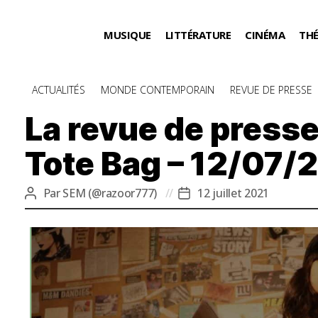
MUSIQUE
LITTÉRATURE
CINÉMA
TH
Catégories
ACTUALITÉS
MONDE CONTEMPORAIN
REVUE DE PRESSE
La revue de presse
Tote Bag – 12/07/2
Par
SEM (@razoor777)
12 juillet 2021
Auteur
Date
de
de
l’article
l’article