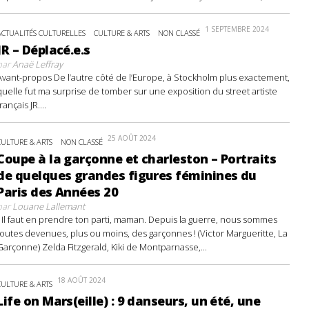
1 SEPTEMBRE 2024
ACTUALITÉS CULTURELLES
CULTURE & ARTS
NON CLASSÉ
JR – Déplacé.e.s
par
Anaë Leffray
Avant-propos De l’autre côté de l’Europe, à Stockholm plus exactement,
quelle fut ma surprise de tomber sur une exposition du street artiste
français JR....
25 AOÛT 2024
CULTURE & ARTS
NON CLASSÉ
Coupe à la garçonne et charleston – Portraits
de quelques grandes figures féminines du
Paris des Années 20
par
Louane Lallemant
- Il faut en prendre ton parti, maman. Depuis la guerre, nous sommes
toutes devenues, plus ou moins, des garçonnes ! (Victor Margueritte, La
Garçonne) Zelda Fitzgerald, Kiki de Montparnasse,...
18 AOÛT 2024
CULTURE & ARTS
Life on Mars(eille) : 9 danseurs, un été, une