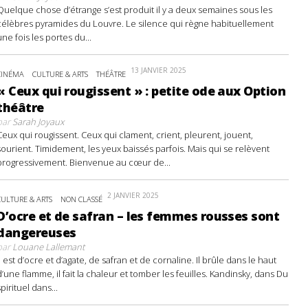
Quelque chose d’étrange s’est produit il y a deux semaines sous les
célèbres pyramides du Louvre. Le silence qui règne habituellement
une fois les portes du...
13 JANVIER 2025
CINÉMA
CULTURE & ARTS
THÉÂTRE
« Ceux qui rougissent » : petite ode aux Option
théâtre
par
Sarah Joyaux
Ceux qui rougissent. Ceux qui clament, crient, pleurent, jouent,
sourient. Timidement, les yeux baissés parfois. Mais qui se relèvent
progressivement. Bienvenue au cœur de...
2 JANVIER 2025
CULTURE & ARTS
NON CLASSÉ
D’ocre et de safran – les femmes rousses sont
dangereuses
par
Louane Lallemant
Il est d’ocre et d’agate, de safran et de cornaline. Il brûle dans le haut
d’une flamme, il fait la chaleur et tomber les feuilles. Kandinsky, dans Du
spirituel dans...