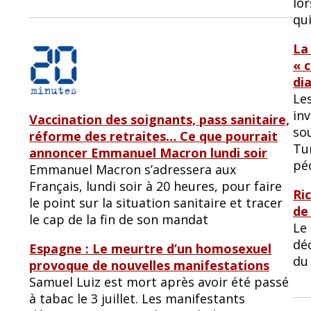
lo
qu
La 
« 
di
Le
inv
Vaccination des soignants, pass sanitaire,
so
réforme des retraites… Ce que pourrait
Tu
annoncer Emmanuel Macron lundi soir
péc
Emmanuel Macron s’adressera aux
Français, lundi soir à 20 heures, pour faire
Ri
le point sur la situation sanitaire et tracer
de
le cap de la fin de son mandat
Le 
déc
Espagne : Le meurtre d’un homosexuel
du 
provoque de nouvelles manifestations
Samuel Luiz est mort après avoir été passé
à tabac le 3 juillet. Les manifestants