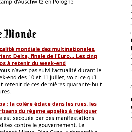
 camp d’Auschwitz en Pologne.
scalité mondiale des multinationales,
iant Delta, finale de l’Euro… Les cinq
fos à retenir du week-end
vous n’avez pas suivi l’actualité durant le
k-end des 10 et 11 juillet, voici ce qu’il
t retenir de ces dernières quarante-huit
ures.
a : la colère éclate dans les rues, les
rtisans du régime appelés à répliquer
le est secouée par des manifestations
édites contre le gouvernement. Le
ésident Miguel Diaz-Canel a demandé à