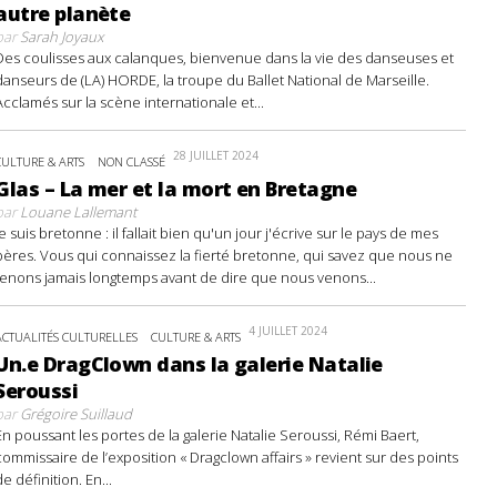
autre planète
par
Sarah Joyaux
Des coulisses aux calanques, bienvenue dans la vie des danseuses et
danseurs de (LA) HORDE, la troupe du Ballet National de Marseille.
Acclamés sur la scène internationale et...
28 JUILLET 2024
CULTURE & ARTS
NON CLASSÉ
Glas – La mer et la mort en Bretagne
par
Louane Lallemant
Je suis bretonne : il fallait bien qu'un jour j'écrive sur le pays de mes
pères. Vous qui connaissez la fierté bretonne, qui savez que nous ne
tenons jamais longtemps avant de dire que nous venons...
4 JUILLET 2024
ACTUALITÉS CULTURELLES
CULTURE & ARTS
Un.e DragClown dans la galerie Natalie
Seroussi
par
Grégoire Suillaud
En poussant les portes de la galerie Natalie Seroussi, Rémi Baert,
commissaire de l’exposition « Dragclown affairs » revient sur des points
de définition. En...