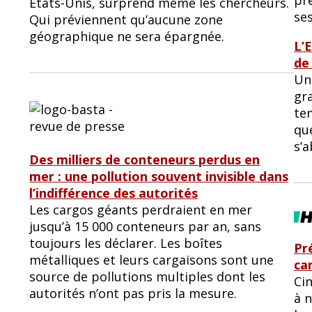
États-Unis, surprend même les chercheurs.
ses
Qui préviennent qu’aucune zone
géographique ne sera épargnée.
L’
de
Un
gr
te
qu
s’a
Des milliers de conteneurs perdus en
mer : une pollution souvent invisible dans
l’indifférence des autorités
Les cargos géants perdraient en mer
jusqu’à 15 000 conteneurs par an, sans
toujours les déclarer. Les boîtes
Pré
métalliques et leurs cargaisons sont une
ca
source de pollutions multiples dont les
Cin
autorités n’ont pas pris la mesure.
à n