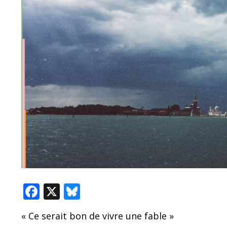
F
X
Bl
ac
u
« Ce serait bon de vivre une fable »
e
e