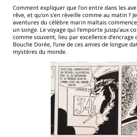
b
sk
Comment expliquer que l’on entre dans les av
o
y
rêve, et qu’on s’en réveille comme au matin ? Je 
aventures du célèbre marin maltais commencen
o
un songe. Le voyage qui l’emporte jusqu’aux con
k
comme souvent, lieu par excellence d’encrage du
Bouche Dorée, l’une de ces amies de longue da
mystères du monde.