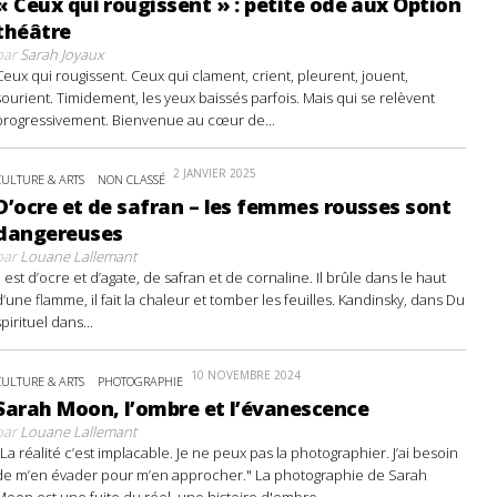
« Ceux qui rougissent » : petite ode aux Option
théâtre
par
Sarah Joyaux
Ceux qui rougissent. Ceux qui clament, crient, pleurent, jouent,
sourient. Timidement, les yeux baissés parfois. Mais qui se relèvent
progressivement. Bienvenue au cœur de...
2 JANVIER 2025
CULTURE & ARTS
NON CLASSÉ
D’ocre et de safran – les femmes rousses sont
dangereuses
par
Louane Lallemant
Il est d’ocre et d’agate, de safran et de cornaline. Il brûle dans le haut
d’une flamme, il fait la chaleur et tomber les feuilles. Kandinsky, dans Du
spirituel dans...
10 NOVEMBRE 2024
CULTURE & ARTS
PHOTOGRAPHIE
Sarah Moon, l’ombre et l’évanescence
par
Louane Lallemant
"La réalité c’est implacable. Je ne peux pas la photographier. J’ai besoin
de m’en évader pour m’en approcher." La photographie de Sarah
Moon est une fuite du réel, une histoire d'ombre...