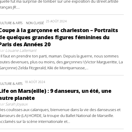
quelle fut ma surprise de tomber sur une exposition du street artiste
français JR....
25 AOÛT 2024
CULTURE & ARTS
NON CLASSÉ
Coupe à la garçonne et charleston – Portraits
de quelques grandes figures féminines du
Paris des Années 20
par
Louane Lallemant
- Il faut en prendre ton parti, maman. Depuis la guerre, nous sommes
toutes devenues, plus ou moins, des garçonnes ! (Victor Margueritte, La
Garçonne) Zelda Fitzgerald, Kiki de Montparnasse,...
18 AOÛT 2024
CULTURE & ARTS
Life on Mars(eille) : 9 danseurs, un été, une
autre planète
par
Sarah Joyaux
Des coulisses aux calanques, bienvenue dans la vie des danseuses et
danseurs de (LA) HORDE, la troupe du Ballet National de Marseille.
Acclamés sur la scène internationale et...