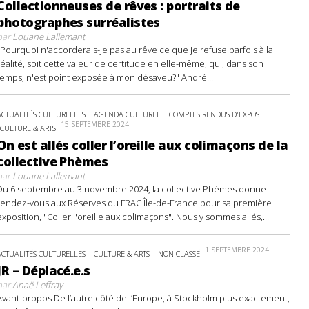
Collectionneuses de rêves : portraits de
photographes surréalistes
par
Louane Lallemant
"Pourquoi n'accorderais-je pas au rêve ce que je refuse parfois à la
réalité, soit cette valeur de certitude en elle-même, qui, dans son
temps, n'est point exposée à mon désaveu?" André...
ACTUALITÉS CULTURELLES
AGENDA CULTUREL
COMPTES RENDUS D'EXPOS
15 SEPTEMBRE 2024
CULTURE & ARTS
On est allés coller l’oreille aux colimaçons de la
collective Phèmes
par
Louane Lallemant
Du 6 septembre au 3 novembre 2024, la collective Phèmes donne
rendez-vous aux Réserves du FRAC Île-de-France pour sa première
exposition, "Coller l'oreille aux colimaçons". Nous y sommes allés,...
1 SEPTEMBRE 2024
ACTUALITÉS CULTURELLES
CULTURE & ARTS
NON CLASSÉ
JR – Déplacé.e.s
par
Anaë Leffray
Avant-propos De l’autre côté de l’Europe, à Stockholm plus exactement,