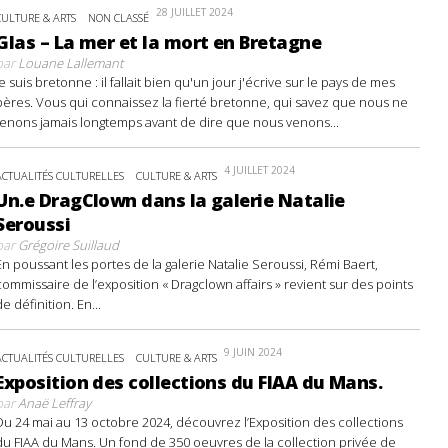
28 JUILLET 2024
CULTURE & ARTS
NON CLASSÉ
Glas – La mer et la mort en Bretagne
par
Louane Lallemant
Je suis bretonne : il fallait bien qu'un jour j'écrive sur le pays de mes
pères. Vous qui connaissez la fierté bretonne, qui savez que nous ne
tenons jamais longtemps avant de dire que nous venons...
4 JUILLET 2024
ACTUALITÉS CULTURELLES
CULTURE & ARTS
Un.e DragClown dans la galerie Natalie
Seroussi
par
Grégoire Suillaud
En poussant les portes de la galerie Natalie Seroussi, Rémi Baert,
commissaire de l’exposition « Dragclown affairs » revient sur des points
de définition. En...
9 JUIN 2024
ACTUALITÉS CULTURELLES
CULTURE & ARTS
Exposition des collections du FIAA du Mans.
par
Anaë Leffray
Du 24 mai au 13 octobre 2024, découvrez l’Exposition des collections
du FIAA du Mans. Un fond de 350 oeuvres de la collection privée de