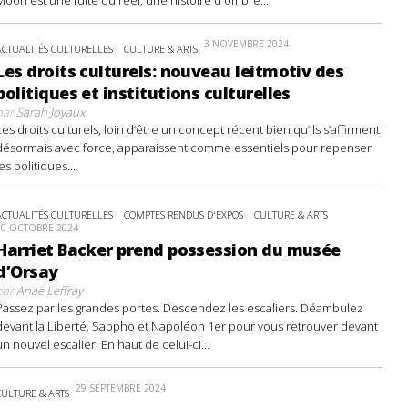
3 NOVEMBRE 2024
ACTUALITÉS CULTURELLES
CULTURE & ARTS
Les droits culturels: nouveau leitmotiv des
politiques et institutions culturelles
par
Sarah Joyaux
Les droits culturels, loin d’être un concept récent bien qu’ils s’affirment
désormais avec force, apparaissent comme essentiels pour repenser
les politiques...
ACTUALITÉS CULTURELLES
COMPTES RENDUS D'EXPOS
CULTURE & ARTS
20 OCTOBRE 2024
Harriet Backer prend possession du musée
d’Orsay
par
Anaë Leffray
Passez par les grandes portes. Descendez les escaliers. Déambulez
devant la Liberté, Sappho et Napoléon 1er pour vous retrouver devant
un nouvel escalier. En haut de celui-ci...
29 SEPTEMBRE 2024
CULTURE & ARTS