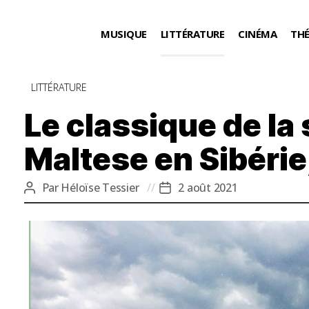
MUSIQUE
LITTÉRATURE
CINÉMA
TH
Catégories
LITTÉRATURE
Le classique de la
Maltese en Sibérie
Par
Héloïse Tessier
2 août 2021
Auteur
Date
de
de
l’article
l’article