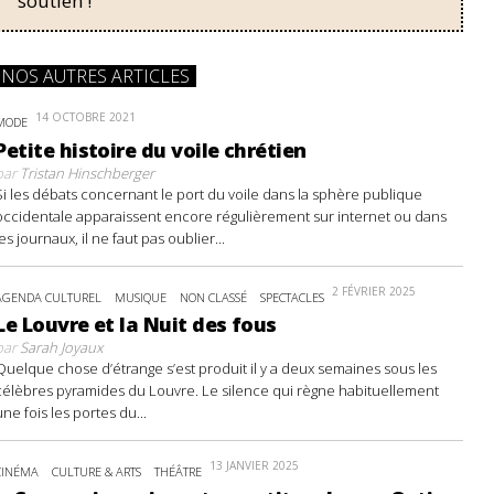
soutien !
NOS AUTRES ARTICLES
14 OCTOBRE 2021
MODE
Petite histoire du voile chrétien
par
Tristan Hinschberger
Si les débats concernant le port du voile dans la sphère publique
occidentale apparaissent encore régulièrement sur internet ou dans
les journaux, il ne faut pas oublier...
2 FÉVRIER 2025
AGENDA CULTUREL
MUSIQUE
NON CLASSÉ
SPECTACLES
Le Louvre et la Nuit des fous
par
Sarah Joyaux
Quelque chose d’étrange s’est produit il y a deux semaines sous les
célèbres pyramides du Louvre. Le silence qui règne habituellement
une fois les portes du...
13 JANVIER 2025
CINÉMA
CULTURE & ARTS
THÉÂTRE