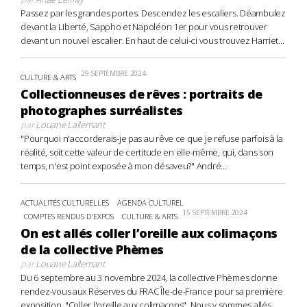
Passez par les grandes portes. Descendez les escaliers. Déambulez
devant la Liberté, Sappho et Napoléon 1er pour vous retrouver
devant un nouvel escalier. En haut de celui-ci vous trouvez Harriet...
29 SEPTEMBRE 2024
CULTURE & ARTS
Collectionneuses de rêves : portraits de
photographes surréalistes
par
Louane Lallemant
"Pourquoi n'accorderais-je pas au rêve ce que je refuse parfois à la
réalité, soit cette valeur de certitude en elle-même, qui, dans son
temps, n'est point exposée à mon désaveu?" André...
ACTUALITÉS CULTURELLES
AGENDA CULTUREL
15 SEPTEMBRE 2024
COMPTES RENDUS D'EXPOS
CULTURE & ARTS
On est allés coller l’oreille aux colimaçons
de la collective Phèmes
par
Louane Lallemant
Du 6 septembre au 3 novembre 2024, la collective Phèmes donne
rendez-vous aux Réserves du FRAC Île-de-France pour sa première
exposition, "Coller l'oreille aux colimaçons". Nous y sommes allés,...