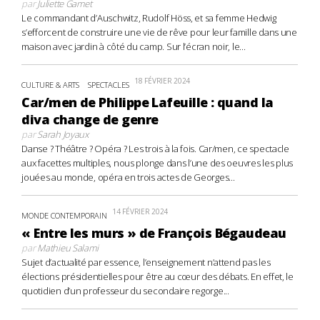
par
Juliette Gamet
Le commandant d’Auschwitz, Rudolf Höss, et sa femme Hedwig
s’efforcent de construire une vie de rêve pour leur famille dans une
maison avec jardin à côté du camp. Sur l’écran noir, le...
18 FÉVRIER 2024
CULTURE & ARTS
SPECTACLES
Car/men de Philippe Lafeuille : quand la
diva change de genre
par
Sarah Joyaux
Danse ? Théâtre ? Opéra ? Les trois à la fois. Car/men, ce spectacle
aux facettes multiples, nous plonge dans l’une des oeuvres les plus
jouées au monde, opéra en trois actes de Georges...
14 FÉVRIER 2024
MONDE CONTEMPORAIN
« Entre les murs » de François Bégaudeau
par
Mathieu Salami
Sujet d’actualité par essence, l’enseignement n’attend pas les
élections présidentielles pour être au cœur des débats. En effet, le
quotidien d’un professeur du secondaire regorge...