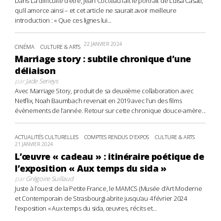
Dans La difficulté d’être, Jean Cocteau fait le portrait de Luisa Casati,
qu’il amorce ainsi – et cet article ne saurait avoir meilleure
introduction : « Que ces lignes lui...
22 JANVIER 2024
CINÉMA
CULTURE & ARTS
Marriage story : subtile chronique d’une
déliaison
par
Jade Serieys
Avec Marriage Story, produit de sa deuxième collaboration avec
Netflix, Noah Baumbach revenait en 2019 avec l’un des films
évènements de l’année. Retour sur cette chronique douce-amère...
ACTUALITÉS CULTURELLES
COMPTES RENDUS D'EXPOS
CULTURE & ARTS
21 JANVIER 2024
L’œuvre « cadeau » : itinéraire poétique de
l’exposition « Aux temps du sida »
par
Grégoire Suillaud
Juste à l’ouest de la Petite France, le MAMCS (Musée d’Art Moderne
et Contemporain de Strasbourg) abrite jusqu’au 4 février 2024
l’exposition « Aux temps du sida, œuvres, récits et...