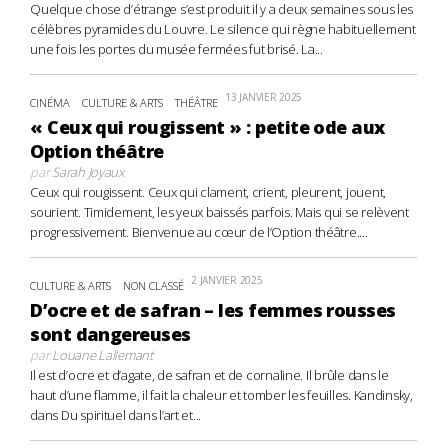
Quelque chose d’étrange s’est produit il y a deux semaines sous les
célèbres pyramides du Louvre. Le silence qui règne habituellement
une fois les portes du musée fermées fut brisé. La...
13 JANVIER 2025
CINÉMA
CULTURE & ARTS
THÉÂTRE
« Ceux qui rougissent » : petite ode aux
Option théâtre
par
Sarah Joyaux
Ceux qui rougissent. Ceux qui clament, crient, pleurent, jouent,
sourient. Timidement, les yeux baissés parfois. Mais qui se relèvent
progressivement. Bienvenue au cœur de l’Option théâtre....
2 JANVIER 2025
CULTURE & ARTS
NON CLASSÉ
D’ocre et de safran – les femmes rousses
sont dangereuses
par
Louane Lallemant
Il est d’ocre et d’agate, de safran et de cornaline. Il brûle dans le
haut d’une flamme, il fait la chaleur et tomber les feuilles. Kandinsky,
dans Du spirituel dans l’art et...