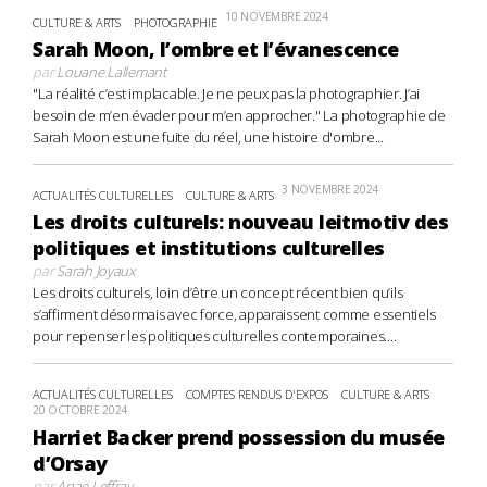
10 NOVEMBRE 2024
CULTURE & ARTS
PHOTOGRAPHIE
Sarah Moon, l’ombre et l’évanescence
par
Louane Lallemant
"La réalité c’est implacable. Je ne peux pas la photographier. J’ai
besoin de m’en évader pour m’en approcher." La photographie de
Sarah Moon est une fuite du réel, une histoire d'ombre...
3 NOVEMBRE 2024
ACTUALITÉS CULTURELLES
CULTURE & ARTS
Les droits culturels: nouveau leitmotiv des
politiques et institutions culturelles
par
Sarah Joyaux
Les droits culturels, loin d’être un concept récent bien qu’ils
s’affirment désormais avec force, apparaissent comme essentiels
pour repenser les politiques culturelles contemporaines....
ACTUALITÉS CULTURELLES
COMPTES RENDUS D'EXPOS
CULTURE & ARTS
20 OCTOBRE 2024
Harriet Backer prend possession du musée
d’Orsay
par
Anaë Leffray