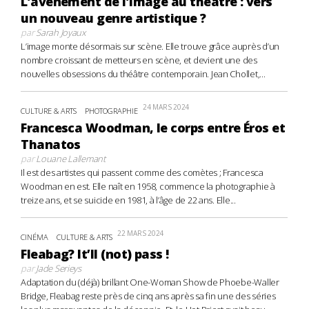
L’avènement de l’image au théâtre : vers
un nouveau genre artistique ?
par
Sarah Joyaux
L’image monte désormais sur scène. Elle trouve grâce auprès d’un
nombre croissant de metteurs en scène, et devient une des
nouvelles obsessions du théâtre contemporain. Jean Chollet,...
24 MARS 2024
CULTURE & ARTS
PHOTOGRAPHIE
Francesca Woodman, le corps entre Éros et
Thanatos
par
Louane Lallemant
Il est des artistes qui passent comme des comètes ; Francesca
Woodman en est. Elle naît en 1958, commence la photographie à
treize ans, et se suicide en 1981, à l’âge de 22 ans. Elle...
22 MARS 2024
CINÉMA
CULTURE & ARTS
Fleabag? It’ll (not) pass !
par
Jade Serieys
Adaptation du (déjà) brillant One-Woman Show de Phoebe-Waller
Bridge, Fleabag reste près de cinq ans après sa fin une des séries