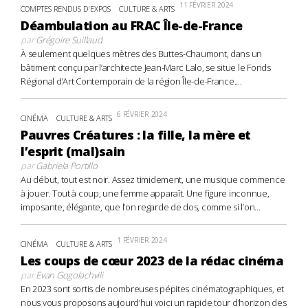
11 FÉVRIER 2024
COMPTES RENDUS D'EXPOS
CULTURE & ARTS
Déambulation au FRAC Île-de-France
par
Grégoire Suillaud
À seulement quelques mètres des Buttes-Chaumont, dans un
bâtiment conçu par l’architecte Jean-Marc Lalo, se situe le Fonds
Régional d’Art Contemporain de la région Île-de-France....
6 FÉVRIER 2024
CINÉMA
CULTURE & ARTS
Pauvres Créatures : la fille, la mère et
l’esprit (mal)sain
par
Gabriela Portillo
Au début, tout est noir. Assez timidement, une musique commence
à jouer. Tout à coup, une femme apparaît. Une figure inconnue,
imposante, élégante, que l’on regarde de dos, comme si l’on...
1 FÉVRIER 2024
CINÉMA
CULTURE & ARTS
Les coups de cœur 2023 de la rédac cinéma
par
Evan Gogolachvili
En 2023 sont sortis de nombreuses pépites cinématographiques, et
nous vous proposons aujourd’hui voici un rapide tour d’horizon des