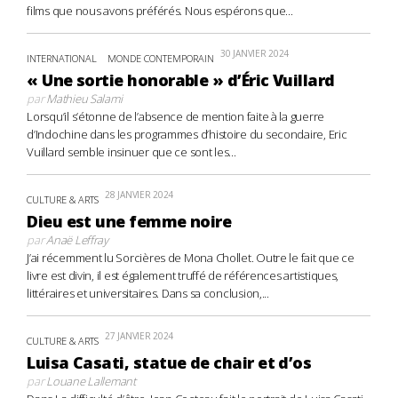
films que nous avons préférés. Nous espérons que...
30 JANVIER 2024
INTERNATIONAL
MONDE CONTEMPORAIN
« Une sortie honorable » d’Éric Vuillard
par
Mathieu Salami
Lorsqu’il s’étonne de l’absence de mention faite à la guerre
d’Indochine dans les programmes d’histoire du secondaire, Eric
Vuillard semble insinuer que ce sont les...
28 JANVIER 2024
CULTURE & ARTS
Dieu est une femme noire
par
Anaë Leffray
J’ai récemment lu Sorcières de Mona Chollet. Outre le fait que ce
livre est divin, il est également truffé de références artistiques,
littéraires et universitaires. Dans sa conclusion,...
27 JANVIER 2024
CULTURE & ARTS
Luisa Casati, statue de chair et d’os
par
Louane Lallemant