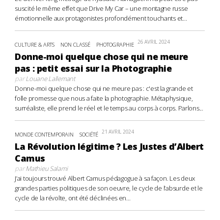
suscité le même effet que Drive My Car – une montagne russe
émotionnelle aux protagonistes profondément touchants et...
26 AVRIL 2024
CULTURE & ARTS
NON CLASSÉ
PHOTOGRAPHIE
Donne-moi quelque chose qui ne meure
pas : petit essai sur la Photographie
par
Louane Lallemant
Donne-moi quelque chose qui ne meure pas : c'est la grande et
folle promesse que nous a faite la photographie. Métaphysique,
surréaliste, elle prend le réel et le temps au corps à corps. Parlons...
21 AVRIL 2024
MONDE CONTEMPORAIN
SOCIÉTÉ
La Révolution légitime ? Les Justes d’Albert
Camus
par
Mathieu Salami
J’ai toujours trouvé Albert Camus pédagogue à sa façon. Les deux
grandes parties politiques de son oeuvre, le cycle de l’absurde et le
cycle de la révolte, ont été déclinées en...