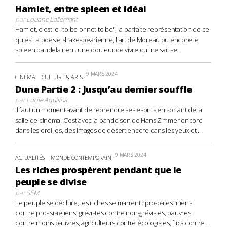
Hamlet, entre spleen et idéal
par
Louane Lallemant
Hamlet, c'est le "to be or not to be", la parfaite représentation de ce
qu'est la poésie shakespearienne, l'art de Moreau ou encore le
spleen baudelairien : une douleur de vivre qui ne sait se...
9 MARS 2024
CINÉMA
CULTURE & ARTS
Dune Partie 2 : Jusqu’au dernier souffle
par
Lucile Aquilina
Il faut un moment avant de reprendre ses esprits en sortant de la
salle de cinéma. C’est avec la bande son de Hans Zimmer encore
dans les oreilles, des images de désert encore dans les yeux et...
9 MARS 2024
ACTUALITÉS
MONDE CONTEMPORAIN
Les riches prospèrent pendant que le
peuple se divise
par
SEM
Le peuple se déchire, les riches se marrent : pro-palestiniens
contre pro-israéliens, grévistes contre non-grévistes, pauvres
contre moins pauvres, agriculteurs contre écologistes, flics contre...