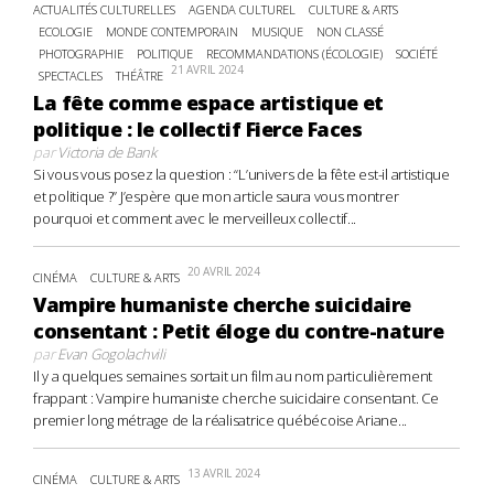
ACTUALITÉS CULTURELLES
AGENDA CULTUREL
CULTURE & ARTS
ECOLOGIE
MONDE CONTEMPORAIN
MUSIQUE
NON CLASSÉ
PHOTOGRAPHIE
POLITIQUE
RECOMMANDATIONS (ÉCOLOGIE)
SOCIÉTÉ
21 AVRIL 2024
SPECTACLES
THÉÂTRE
La fête comme espace artistique et
politique : le collectif Fierce Faces
par
Victoria de Bank
Si vous vous posez la question : “L’univers de la fête est-il artistique
et politique ?” J’espère que mon article saura vous montrer
pourquoi et comment avec le merveilleux collectif...
20 AVRIL 2024
CINÉMA
CULTURE & ARTS
Vampire humaniste cherche suicidaire
consentant : Petit éloge du contre-nature
par
Evan Gogolachvili
Il y a quelques semaines sortait un film au nom particulièrement
frappant : Vampire humaniste cherche suicidaire consentant. Ce
premier long métrage de la réalisatrice québécoise Ariane...
13 AVRIL 2024
CINÉMA
CULTURE & ARTS