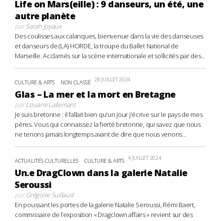
Life on Mars(eille) : 9 danseurs, un été, une
autre planète
par
Sarah Joyaux
Des coulisses aux calanques, bienvenue dans la vie des danseuses
et danseurs de (LA) HORDE, la troupe du Ballet National de
Marseille. Acclamés sur la scène internationale et sollicités par des...
28 JUILLET 2024
CULTURE & ARTS
NON CLASSÉ
Glas – La mer et la mort en Bretagne
par
Louane Lallemant
Je suis bretonne : il fallait bien qu'un jour j'écrive sur le pays de mes
pères. Vous qui connaissez la fierté bretonne, qui savez que nous
ne tenons jamais longtemps avant de dire que nous venons...
4 JUILLET 2024
ACTUALITÉS CULTURELLES
CULTURE & ARTS
Un.e DragClown dans la galerie Natalie
Seroussi
par
Grégoire Suillaud
En poussant les portes de la galerie Natalie Seroussi, Rémi Baert,
commissaire de l’exposition « Dragclown affairs » revient sur des