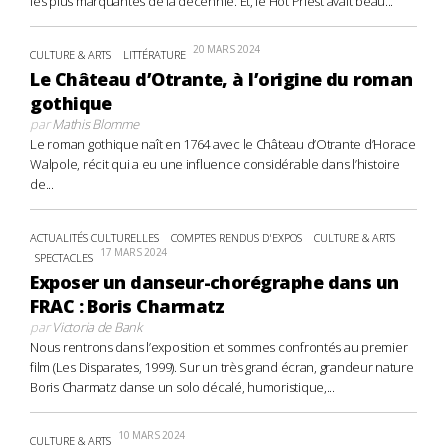
les plus marquantes de la décennie. Et, le Hot Priest avait beau...
20 MARS 2024
CULTURE & ARTS
LITTÉRATURE
Le Château d’Otrante, à l’origine du roman
gothique
par
Mathis Blomme
Le roman gothique naît en 1764 avec le Château d’Otrante d’Horace
Walpole, récit qui a eu une influence considérable dans l’histoire
de...
ACTUALITÉS CULTURELLES
COMPTES RENDUS D'EXPOS
CULTURE & ARTS
17 MARS 2024
SPECTACLES
Exposer un danseur-chorégraphe dans un
FRAC : Boris Charmatz
par
Victoria de Bank
Nous rentrons dans l’exposition et sommes confrontés au premier
film (Les Disparates, 1999). Sur un très grand écran, grandeur nature
Boris Charmatz danse un solo décalé, humoristique,...
10 MARS 2024
CULTURE & ARTS