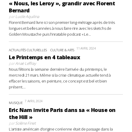
« Nous, les Leroy », grandir avec Florent
Bernard
par
Lucile Aquilina
Florent Bernard livre ici son premier long-métrage après de très
longues et belles années à nous faire rire avec les sketchs de
Golden Moustache puis l’inratable podcast « Le...
11 AVRIL 2024
ACTUALITÉS CULTURELLES
CULTURE & ARTS
Le Printemps en 4 tableaux
par
Anaë Leffray
Nous fêtions la semaine dernière l’arrivée du printemps, le
mercredi 21 mars. Même si la crise climatique actuelle tend à
effacer les saisons, en peinture, ce concept est bel et bien
présent....
7 AVRIL 2024
MUSIQUE
Eric Nam invite Paris dans sa « House on
the Hill »
par
Solène Finet
L’artiste américain d’origine coréenne était de passage dans la