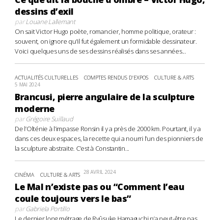
dessins d’exil
par
Louane Lallemant
On sait Victor Hugo poète, romancier, homme politique, orateur :
souvent, on ignore qu'il fut également un formidable dessinateur.
Voici quelques uns de ses dessins réalisés dans ses années...
ACTUALITÉS CULTURELLES
COMPTES RENDUS D'EXPOS
CULTURE & ARTS
5 MAI 2024
Brancusi, pierre angulaire de la sculpture
moderne
par
Grégoire Suillaud
De l’Olténie à l’impasse Ronsin il y a près de 2000 km. Pourtant, il y a
dans ces deux espaces, la recette qui a nourri l’un des pionniers de
la sculpture abstraite. C’est à Constantin...
28 AVRIL 2024
CINÉMA
CULTURE & ARTS
Le Mal n’existe pas ou “Comment l’eau
coule toujours vers le bas”
par
Gabriela Portillo
Le dernier long métrage de Ryûsuke Hamaguchi n’a peut-être pas