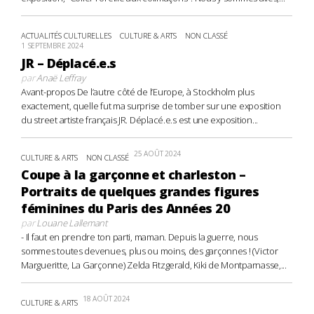
ACTUALITÉS CULTURELLES
CULTURE & ARTS
NON CLASSÉ
1 SEPTEMBRE 2024
JR – Déplacé.e.s
par
Anaë Leffray
Avant-propos De l’autre côté de l’Europe, à Stockholm plus
exactement, quelle fut ma surprise de tomber sur une exposition
du street artiste français JR. Déplacé.e.s est une exposition...
25 AOÛT 2024
CULTURE & ARTS
NON CLASSÉ
Coupe à la garçonne et charleston –
Portraits de quelques grandes figures
féminines du Paris des Années 20
par
Louane Lallemant
- Il faut en prendre ton parti, maman. Depuis la guerre, nous
sommes toutes devenues, plus ou moins, des garçonnes ! (Victor
Margueritte, La Garçonne) Zelda Fitzgerald, Kiki de Montparnasse,...
18 AOÛT 2024
CULTURE & ARTS