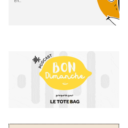
En...