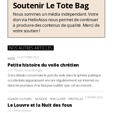
Soutenir Le Tote Bag
Nous sommes un média indépendant. Votre
don via HelloAsso nous permet de continuer
à produire des contenus de qualité. Merci de
votre soutien !
NOS AUTRES ARTICLES
14 OCTOBRE 2021
MODE
Petite histoire du voile chrétien
par
Tristan Hinschberger
Si les débats concernant le port du voile dans la sphère publique
occidentale apparaissent encore régulièrement sur internet ou
dans les journaux, il ne faut pas oublier que cet accessoire...
2 FÉVRIER 2025
AGENDA CULTUREL
MUSIQUE
NON CLASSÉ
SPECTACLES
Le Louvre et la Nuit des fous
par
Sarah Joyaux