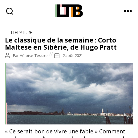
Le
Catégories
Tote
LITTÉRATURE
Bag
Le classique de la semaine : Corto
-
Maltese en Sibérie, de Hugo Pratt
Média
Auteur
Par
Héloïse Tessier
Date
2 août 2021
d'information
de
de
quotidienne
l’article
l’article
« Ce serait bon de vivre une fable » Comment