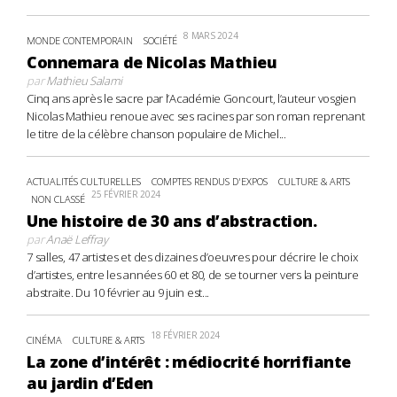
8 MARS 2024
MONDE CONTEMPORAIN
SOCIÉTÉ
Connemara de Nicolas Mathieu
par
Mathieu Salami
Cinq ans après le sacre par l’Académie Goncourt, l’auteur vosgien
Nicolas Mathieu renoue avec ses racines par son roman reprenant
le titre de la célèbre chanson populaire de Michel...
ACTUALITÉS CULTURELLES
COMPTES RENDUS D'EXPOS
CULTURE & ARTS
25 FÉVRIER 2024
NON CLASSÉ
Une histoire de 30 ans d’abstraction.
par
Anaë Leffray
7 salles, 47 artistes et des dizaines d’oeuvres pour décrire le choix
d’artistes, entre les années 60 et 80, de se tourner vers la peinture
abstraite. Du 10 février au 9 juin est...
18 FÉVRIER 2024
CINÉMA
CULTURE & ARTS
La zone d’intérêt : médiocrité horrifiante
au jardin d’Eden