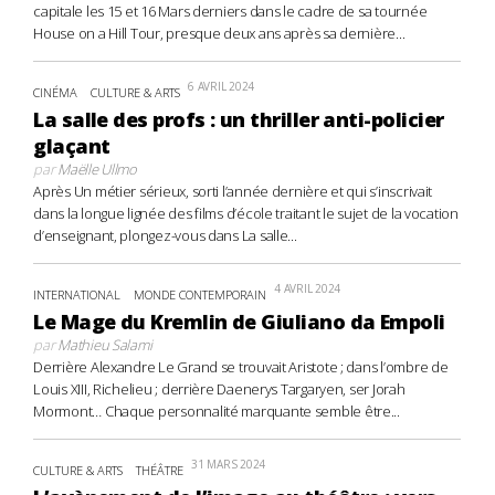
capitale les 15 et 16 Mars derniers dans le cadre de sa tournée
House on a Hill Tour, presque deux ans après sa dernière...
6 AVRIL 2024
CINÉMA
CULTURE & ARTS
La salle des profs : un thriller anti-policier
glaçant
par
Maëlle Ullmo
Après Un métier sérieux, sorti l’année dernière et qui s’inscrivait
dans la longue lignée des films d’école traitant le sujet de la vocation
d’enseignant, plongez-vous dans La salle...
4 AVRIL 2024
INTERNATIONAL
MONDE CONTEMPORAIN
Le Mage du Kremlin de Giuliano da Empoli
par
Mathieu Salami
Derrière Alexandre Le Grand se trouvait Aristote ; dans l’ombre de
Louis XIII, Richelieu ; derrière Daenerys Targaryen, ser Jorah
Mormont… Chaque personnalité marquante semble être...
31 MARS 2024
CULTURE & ARTS
THÉÂTRE