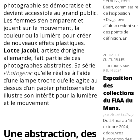
Seroussi, Rémi
photographie se démocratise et
Baert, commissaire
devient accessible au grand public.
de l’exposition
Les femmes s’en emparent et
« Dragclown
affairs » revient sur
jouent sur le mouvement, la
des points de
couleur ou la lumière pour créer
définition. En...
de nouveaux effets plastiques.
Lotte Jacobi
, artiste d’origine
ACTUALITÉS
allemande, fait partie de ces
CULTURELLES
photographes abstraites. Sa série
CULTURE & ARTS
9 JUIN 2024
Photogenic
qu’elle réalise à l’aide
Exposition
d’une lampe troche qu’elle agite au
des
dessus d’un papier photosensible
collections
illustre son intérêt pour la lumière
du FIAA du
et le mouvement.
Mans.
par
Anaë Leffray
Du 24 mai au 13
octobre 2024,
Une abstraction, des
découvrez
l’Exposition des