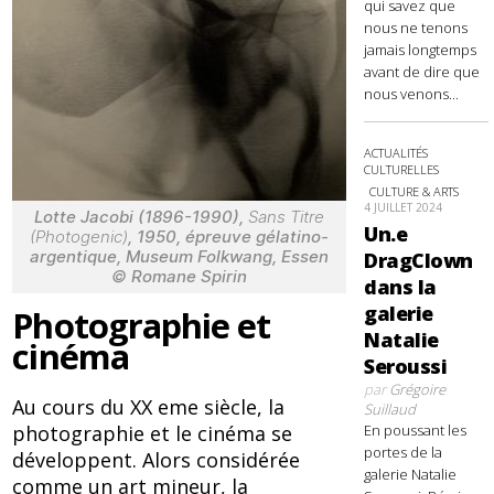
qui savez que
nous ne tenons
jamais longtemps
avant de dire que
nous venons...
ACTUALITÉS
CULTURELLES
CULTURE & ARTS
4 JUILLET 2024
Lotte Jacobi (1896-1990),
Sans Titre
Un.e
(Photogenic)
, 1950, épreuve gélatino-
argentique, Museum Folkwang, Essen
DragClown
© Romane Spirin
dans la
galerie
Photographie et
Natalie
cinéma
Seroussi
par
Grégoire
Au cours du XX eme siècle, la
Suillaud
photographie et le cinéma se
En poussant les
portes de la
développent. Alors considérée
galerie Natalie
comme un art mineur, la