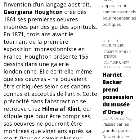
l’invention d’un langage abstrait,
apparaissent
Georgiana Houghton
crée dès
comme essentiels
pour repenser les
1861 ses premières oeuvres
politiques...
inspirées par des guides spirituels.
En 1871, trois ans avant le
tournant de la première
ACTUALITÉS
CULTURELLES
exposition impressionniste en
COMPTES RENDUS
France, Houghton présente 155
D'EXPOS
CULTURE & ARTS
dessins dans une galerie
20 OCTOBRE 2024
londonienne. Elle écrit elle-même
Harriet
que ses oeuvres « ne pouvaient
Backer
être critiquées selon des canons
prend
connus et acceptés de l’art ». Cette
possession
précocité dans l’abstraction se
du musée
retrouve chez
Hilma af Klint
, qui
d’Orsay
stipule que pour être comprises,
par
Anaë Leffray
ses oeuvres ne pourront être
Passez par les
montrées que vingt ans après sa
grandes portes.
Descendez les
mort. Pour en savoir plus sur