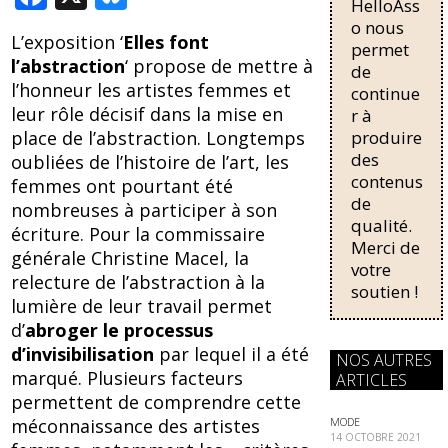
HelloAss
pour une
ac
u
régularisati
o nous
L’exposition ‘
Elles font
on,
e
e
permet
l’abstraction
‘ propose de mettre à
passant de
de
b
sk
trois...
l’honneur les artistes femmes et
continue
o
y
leur rôle décisif dans la mise en
r à
produire
place de l’abstraction. Longtemps
o
des
oubliées de l’histoire de l’art, les
k
contenus
femmes ont pourtant été
de
nombreuses à participer à son
qualité.
écriture. Pour la commissaire
Merci de
générale Christine Macel, la
votre
relecture de l’abstraction à la
soutien !
lumière de leur travail permet
d’
abroger le processus
d’invisibilisation
par lequel il a été
NOS AUTRES
marqué. Plusieurs facteurs
ARTICLES
permettent de comprendre cette
MODE
méconnaissance des artistes
14 OCTOBRE 2021