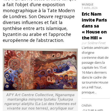
a fait l’objet d’une exposition
MUSIQUE
7 AVRIL 2024
monographique à la Tate Modern
Eric Nam
de Londres. Son Oeuvre regroupe
invite Paris
diverses influences et fait la
dans sa
synthèse entre arts islamique,
« House on
byzantin ou arabe et l’approche
the Hill »
européenne de l’abstraction.
par
Solène Finet
L’artiste américain
d’origine
coréenne était de
passage dans la
capitale les 15 et
16 Mars derniers
dans le cadre de
sa tournée House
on a Hill Tour,
presque...
APY Art Centre Collective, Nganampa
mantangka minyma tjutaku Tjukurpa
ngaranyi alatjitu (La Loi des femmes est
CINÉMA
vivante sur nos terres), acrylique sur
CULTURE & ARTS