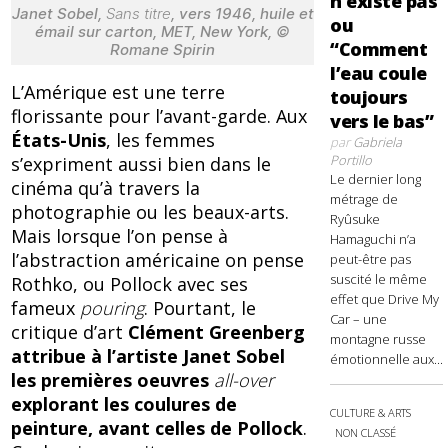
n’existe pas
Janet Sobel,
Sans titre
, vers 1946, huile et
ou
émail sur carton, MET, New York, ©
“Comment
Romane Spirin
l’eau coule
L’Amérique est une terre
toujours
florissante pour l’avant-garde. Aux
vers le bas”
États-Unis
, les femmes
par
Gabriela
Portillo
s’expriment aussi bien dans le
Le dernier long
cinéma qu’à travers la
métrage de
photographie ou les beaux-arts.
Ryûsuke
Mais lorsque l’on pense à
Hamaguchi n’a
l’abstraction américaine on pense
peut-être pas
suscité le même
Rothko, ou Pollock avec ses
effet que Drive My
fameux
pouring
. Pourtant, le
Car – une
critique d’art
Clément Greenberg
montagne russe
attribue à l’artiste Janet Sobel
émotionnelle aux...
les premières oeuvres
all-over
explorant les coulures de
CULTURE & ARTS
peinture, avant celles de Pollock
.
NON CLASSÉ