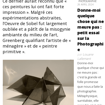
Ce dernier aurait reconnu que «
PHOTOGRAPHIE
26 AVRIL 2024
ces peintures lui ont fait forte
Donne-moi
impression ». Malgré ces
quelque
expérimentations abstraites,
chose qui ne
l’Oeuvre de Sobel fut largement
meure pas :
oubliée et a pâtît de la misogynie
petit essai
ambiante du milieu de l’art,
sur la
Greenberg qualifiant l’artiste de «
Photographi
ménagère » et de « peintre
e
primitive ».
par
Louane
Lallemant
Donne-moi
quelque chose qui
ne meure pas :
c'est la grande et
folle promesse
que nous a faite la
photographie.
Métaphysique,
surréaliste, elle