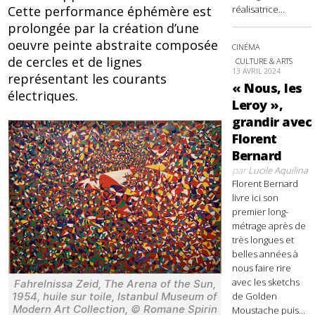
réalisatrice...
Cette performance éphémère est
prolongée par la création d’une
oeuvre peinte abstraite composée
CINÉMA
de cercles et de lignes
CULTURE & ARTS
13 AVRIL 2024
représentant les courants
« Nous, les
électriques.
Leroy »,
grandir avec
Florent
Bernard
par
Lucile Aquilina
Florent Bernard
livre ici son
premier long-
métrage après de
très longues et
belles années à
nous faire rire
avec les sketchs
Fahrelnissa Zeid, The Arena of the Sun,
1954, huile sur toile, Istanbul Museum of
de Golden
Modern Art Collection, © Romane Spirin
Moustache puis...