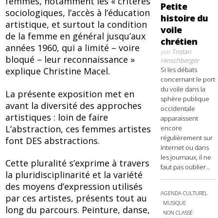
femmes, notamment les « critères
Petite
sociologiques, l’accès à l’éducation
histoire du
artistique, et surtout la condition
voile
de la femme en général jusqu’aux
chrétien
années 1960, qui a limité – voire
par
Tristan
bloqué – leur reconnaissance »
Hinschberger
Si les débats
explique Christine Macel.
concernant le port
du voile dans la
La présente exposition met en
sphère publique
avant la diversité des approches
occidentale
artistiques : loin de faire
apparaissent
L’abstraction, ces femmes artistes
encore
régulièrement sur
font DES abstractions.
internet ou dans
les journaux, il ne
Cette pluralité s’exprime à travers
faut pas oublier...
la pluridisciplinarité et la variété
des moyens d’expression utilisés
AGENDA CULTUREL
par ces artistes, présents tout au
MUSIQUE
long du parcours. Peinture, danse,
NON CLASSÉ