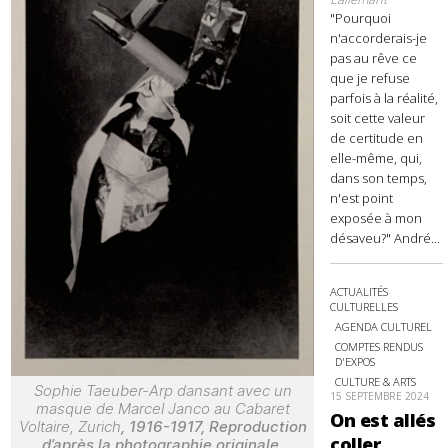
"Pourquoi
n'accorderais-je
pas au rêve ce
que je refuse
parfois à la réalité,
soit cette valeur
de certitude en
elle-même, qui,
dans son temps,
n'est point
exposée à mon
désaveu?" André...
ACTUALITÉS
CULTURELLES
AGENDA CULTUREL
COMPTES RENDUS
D'EXPOS
CULTURE & ARTS
Sophie Taeuber-Arp dansant avec un
15 SEPTEMBRE 2024
masque de Marcel Janco au Cabaret
On est allés
Voltaire, Zurich
, 1916-1917, Reproduction
coller
d’après la photographie originale,