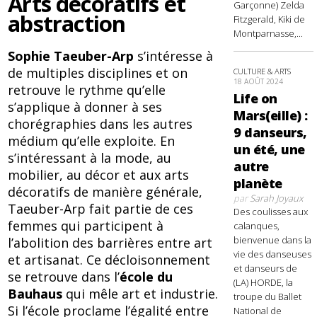
Arts décoratifs et
Garçonne) Zelda
abstraction
Fitzgerald, Kiki de
Montparnasse,...
Sophie Taeuber-Arp
s’intéresse à
de multiples disciplines et on
CULTURE & ARTS
18 AOÛT 2024
retrouve le rythme qu’elle
Life on
s’applique à donner à ses
Mars(eille) :
chorégraphies dans les autres
9 danseurs,
médium qu’elle exploite. En
un été, une
s’intéressant à la mode, au
autre
mobilier, au décor et aux arts
planète
décoratifs de manière générale,
par
Sarah Joyaux
Taeuber-Arp fait partie de ces
Des coulisses aux
femmes qui participent à
calanques,
bienvenue dans la
l’abolition des barrières entre art
vie des danseuses
et artisanat. Ce décloisonnement
et danseurs de
se retrouve dans l’
école du
(LA) HORDE, la
Bauhaus
qui mêle art et industrie.
troupe du Ballet
Si l’école proclame l’égalité entre
National de