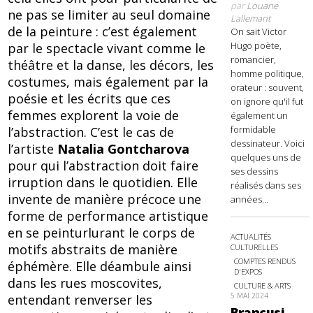
par
Louane
ne pas se limiter au seul domaine
Lallemant
de la peinture : c’est également
On sait Victor
Hugo poète,
par le spectacle vivant comme le
romancier,
théâtre et la danse, les décors, les
homme politique,
costumes, mais également par la
orateur : souvent,
poésie et les écrits que ces
on ignore qu'il fut
femmes explorent la voie de
également un
formidable
l’abstraction. C’est le cas de
dessinateur. Voici
l’artiste
Natalia Gontcharova
quelques uns de
pour qui l’abstraction doit faire
ses dessins
irruption dans le quotidien. Elle
réalisés dans ses
invente de manière précoce une
années...
forme de performance artistique
en se peinturlurant le corps de
ACTUALITÉS
motifs abstraits de manière
CULTURELLES
COMPTES RENDUS
éphémère. Elle déambule ainsi
D'EXPOS
dans les rues moscovites,
CULTURE & ARTS
5 MAI 2024
entendant renverser les
Brancusi,