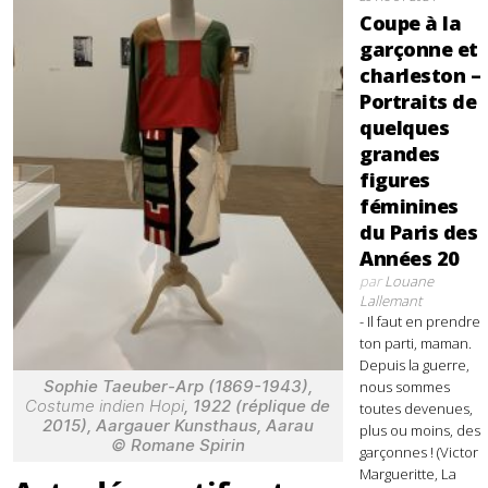
Coupe à la
garçonne et
charleston –
Portraits de
quelques
grandes
figures
féminines
du Paris des
Années 20
par
Louane
Lallemant
- Il faut en prendre
ton parti, maman.
Depuis la guerre,
Sophie Taeuber-Arp (1869-1943),
nous sommes
Costume indien Hopi
, 1922 (réplique de
toutes devenues,
2015), Aargauer Kunsthaus, Aarau
plus ou moins, des
© Romane Spirin
garçonnes ! (Victor
Margueritte, La