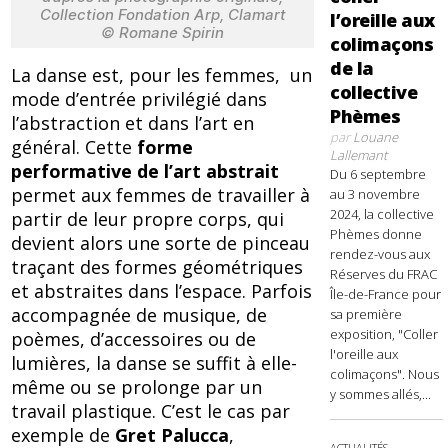
Collection Fondation Arp, Clamart
l’oreille aux
© Romane Spirin
colimaçons
de la
La danse est, pour les femmes, un
collective
mode d’entrée privilégié dans
Phèmes
l’abstraction et dans l’art en
par
Louane
général. Cette
forme
Lallemant
performative de l’art abstrait
Du 6 septembre
permet aux femmes de travailler à
au 3 novembre
2024, la collective
partir de leur propre corps, qui
Phèmes donne
devient alors une sorte de pinceau
rendez-vous aux
traçant des formes géométriques
Réserves du FRAC
et abstraites dans l’espace. Parfois
Île-de-France pour
accompagnée de musique, de
sa première
exposition, "Coller
poèmes, d’accessoires ou de
l'oreille aux
lumières, la danse se suffit à elle-
colimaçons". Nous
même ou se prolonge par un
y sommes allés,...
travail plastique. C’est le cas par
exemple de
Gret Palucca
,
ACTUALITÉS