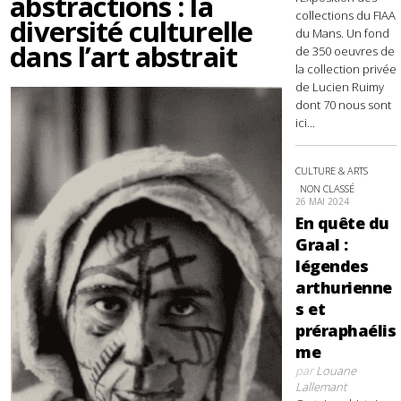
abstractions : la
collections du FIAA
diversité culturelle
du Mans. Un fond
dans l’art abstrait
de 350 oeuvres de
la collection privée
de Lucien Ruimy
dont 70 nous sont
ici...
CULTURE & ARTS
NON CLASSÉ
26 MAI 2024
En quête du
Graal :
légendes
arthurienne
s et
préraphaélis
me
par
Louane
Lallemant