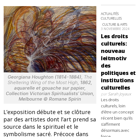
ACTUALITÉS
CULTURELLES
CULTURE & ARTS
3 NOVEMBRE 2024
Les droits
culturels:
nouveau
leitmotiv
des
politiques et
Georgiana Houghton (1814-1884),
The
institutions
Sheltering Wing of the Most High
, 1862,
culturelles
aquarelle et gouache sur papier,
Collection Victorian Spiritualists’ Union,
par
Sarah Joyaux
Melbourne © Romane Spirin
Les droits
culturels, loin
L’exposition débute et se clôture
d’être un concept
récent bien qu’ils
par des artistes dont l’art prend sa
s’affirment
source dans le spirituel et le
désormais avec
symbolisme sacré. Précoce dans
force,