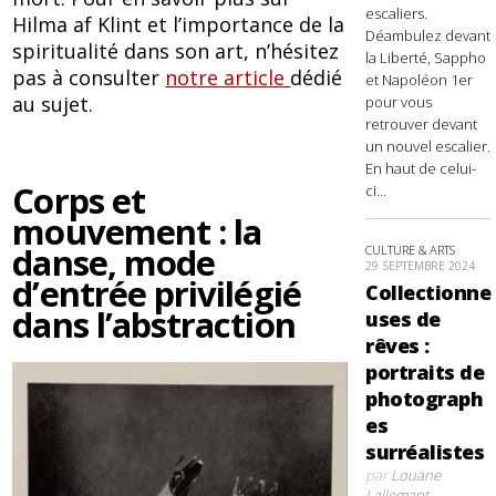
escaliers.
Hilma af Klint et l’importance de la
Déambulez devant
spiritualité dans son art, n’hésitez
la Liberté, Sappho
pas à consulter
notre article
dédié
et Napoléon 1er
au sujet.
pour vous
retrouver devant
un nouvel escalier.
En haut de celui-
Corps et
ci...
mouvement : la
danse, mode
CULTURE & ARTS
29 SEPTEMBRE 2024
d’entrée privilégié
Collectionne
dans l’abstraction
uses de
rêves :
portraits de
photograph
es
surréalistes
par
Louane
Lallemant