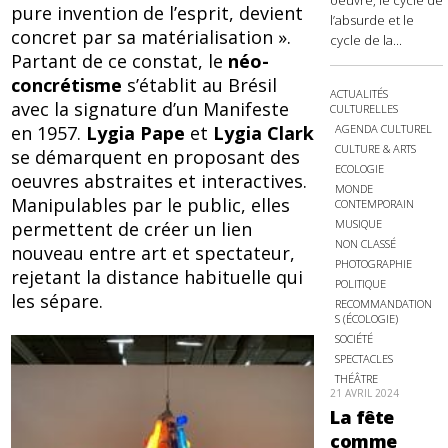
oeuvre, le cycle de
pure invention de l’esprit, devient
l’absurde et le
concret par sa matérialisation ».
cycle de la...
Partant de ce constat, le
néo-
concrétisme
s’établit au Brésil
ACTUALITÉS
avec la signature d’un Manifeste
CULTURELLES
en 1957.
Lygia Pape
et
Lygia Clark
AGENDA CULTUREL
CULTURE & ARTS
se démarquent en proposant des
ECOLOGIE
oeuvres abstraites et interactives.
MONDE
Manipulables par le public, elles
CONTEMPORAIN
MUSIQUE
permettent de créer un lien
NON CLASSÉ
nouveau entre art et spectateur,
PHOTOGRAPHIE
rejetant la distance habituelle qui
POLITIQUE
les sépare.
RECOMMANDATION
S (ÉCOLOGIE)
SOCIÉTÉ
SPECTACLES
THÉÂTRE
21 AVRIL 2024
La fête
comme