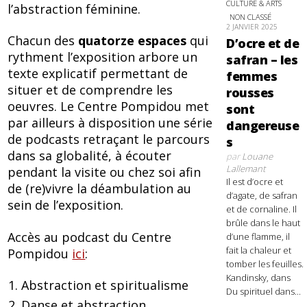
CULTURE & ARTS
l’abstraction féminine.
NON CLASSÉ
2 JANVIER 2025
Chacun des
quatorze espaces
qui
D’ocre et de
rythment l’exposition arbore un
safran – les
texte explicatif permettant de
femmes
situer et de comprendre les
rousses
oeuvres. Le Centre Pompidou met
sont
par ailleurs à disposition une série
dangereuse
de podcasts retraçant le parcours
s
dans sa globalité, à écouter
par
Louane
Lallemant
pendant la visite ou chez soi afin
Il est d’ocre et
de (re)vivre la déambulation au
d’agate, de safran
sein de l’exposition.
et de cornaline. Il
brûle dans le haut
Accès au podcast du Centre
d’une flamme, il
fait la chaleur et
Pompidou
ici
:
tomber les feuilles.
Kandinsky, dans
Abstraction et spiritualisme
Du spirituel dans...
Danse et abstraction