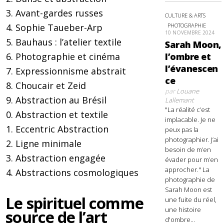
Avant-gardes russes
CULTURE & ARTS
PHOTOGRAPHIE
Sophie Taueber-Arp
10 NOVEMBRE 2024
Bauhaus : l’atelier textile
Sarah Moon,
l’ombre et
Photographie et cinéma
l’évanescen
Expressionnisme abstrait
ce
Choucair et Zeid
par
Louane
Abstraction au Brésil
Lallemant
"La réalité c’est
Abstraction et textile
implacable. Je ne
Eccentric Abstraction
peux pas la
photographier. J’ai
Ligne minimale
besoin de m’en
Abstraction engagée
évader pour m’en
approcher." La
Abstractions cosmologiques
photographie de
Sarah Moon est
Le spirituel comme
une fuite du réel,
une histoire
source de l’art
d'ombre...