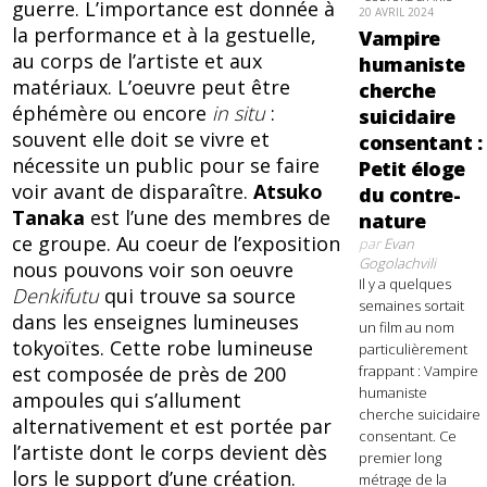
guerre. L’importance est donnée à
20 AVRIL 2024
la performance et à la gestuelle,
Vampire
au corps de l’artiste et aux
humaniste
matériaux. L’oeuvre peut être
cherche
éphémère ou encore
in situ
:
suicidaire
souvent elle doit se vivre et
consentant :
nécessite un public pour se faire
Petit éloge
voir avant de disparaître.
Atsuko
du contre-
Tanaka
est l’une des membres de
nature
ce groupe. Au coeur de l’exposition
par
Evan
Gogolachvili
nous pouvons voir son oeuvre
Il y a quelques
Denkifutu
qui trouve sa source
semaines sortait
dans les enseignes lumineuses
un film au nom
tokyoïtes. Cette robe lumineuse
particulièrement
frappant : Vampire
est composée de près de 200
humaniste
ampoules qui s’allument
cherche suicidaire
alternativement et est portée par
consentant. Ce
l’artiste dont le corps devient dès
premier long
lors le support d’une création.
métrage de la