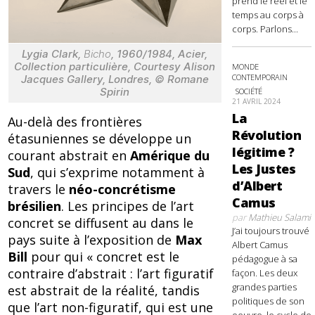
prend le réel et le
temps au corps à
corps. Parlons...
Lygia Clark,
Bicho
, 1960/1984, Acier,
Collection particulière, Courtesy Alison
MONDE
CONTEMPORAIN
Jacques Gallery, Londres, © Romane
Spirin
SOCIÉTÉ
21 AVRIL 2024
La
Au-delà des frontières
Révolution
étasuniennes se développe un
légitime ?
courant abstrait en
Amérique du
Les Justes
Sud
, qui s’exprime notamment à
d’Albert
travers le
néo-concrétisme
Camus
brésilien
. Les principes de l’art
par
Mathieu Salami
concret se diffusent au dans le
J’ai toujours trouvé
pays suite à l’exposition de
Max
Albert Camus
Bill
pour qui « concret est le
pédagogue à sa
contraire d’abstrait : l’art figuratif
façon. Les deux
grandes parties
est abstrait de la réalité, tandis
politiques de son
que l’art non-figuratif, qui est une