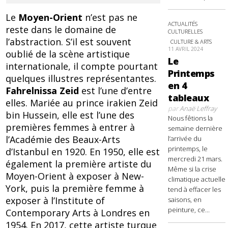
Le
Moyen-Orient
n’est pas ne
ACTUALITÉS
reste dans le domaine de
CULTURELLES
l’abstraction. S’il est souvent
CULTURE & ARTS
11 AVRIL 2024
oublié de la scène artistique
Le
internationale, il compte pourtant
Printemps
quelques illustres représentantes.
en 4
Fahrelnissa Zeid
est l’une d’entre
tableaux
elles. Mariée au prince irakien Zeid
par
Anaë Leffray
bin Hussein, elle est l’une des
Nous fêtions la
premières femmes à entrer à
semaine dernière
l’Académie des Beaux-Arts
l’arrivée du
printemps, le
d’Istanbul en 1920. En 1950, elle est
mercredi 21 mars.
également la première artiste du
Même si la crise
Moyen-Orient à exposer à New-
climatique actuelle
York, puis la première femme à
tend à effacer les
exposer à l’Institute of
saisons, en
peinture, ce...
Contemporary Arts à Londres en
1954. En 2017, cette artiste turque