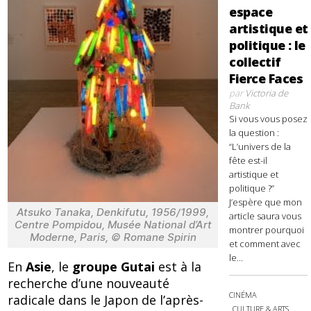
espace
artistique et
politique : le
collectif
Fierce Faces
par
Victoria de
Bank
Si vous vous posez
la question :
“L’univers de la
fête est-il
artistique et
politique ?”
J’espère que mon
Atsuko Tanaka, Denkifutu, 1956/1999,
article saura vous
Centre Pompidou, Musée National d’Art
montrer pourquoi
Moderne, Paris, © Romane Spirin
et comment avec
le...
En
Asie
, le
groupe Gutai
est à la
recherche d’une nouveauté
CINÉMA
radicale dans le Japon de l’après-
CULTURE & ARTS