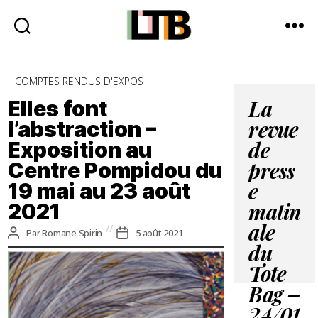
Le
Tote
Catégories
COMPTES RENDUS D'EXPOS
Bag
-
Elles font
La
Média
l’abstraction –
revue
d'information
Exposition au
quotidienne
de
Centre Pompidou du
press
19 mai au 23 août
e
2021
matin
ale
Auteur
Date
Par
Romane Spirin
5 août 2021
de
de
du
l’article
l’article
Tote
Bag –
24/01