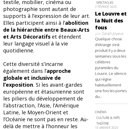
textile, mobilier, cinéma ou
SPECTACLES
2 FÉVRIER 2025
photographie sont autant de
Le Louvre et
supports à l’expression de leur art.
la Nuit des
Elles participent ainsi à l’
abolition
fous
de la hiérarchie entre Beaux-Arts
par
Sarah Joyaux
et Arts Décoratifs
et étendent
Quelque chose
leur langage visuel à la vie
d’étrange s’est
quotidienne.
produit il y a deux
semaines sous les
célèbres
Cette diversité s’incarne
pyramides du
également dans l’
approche
Louvre. Le silence
globale et inclusive de
qui règne
l’exposition
. Si les avant-gardes
habituellement
européenne et étasunienne sont
une fois les portes
du...
les piliers du développement de
l’abstraction, l’Asie, l’Amérique
Latine, le Moyen-Orient et
CINÉMA
CULTURE & ARTS
l’Océanie ne sont pas en reste. Au-
THÉÂTRE
delà de mettre à l’honneur les
13 JANVIER 2025