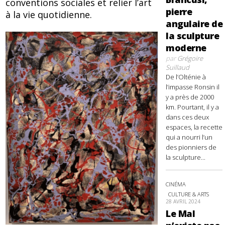
conventions sociales et relier l’art
pierre
à la vie quotidienne.
angulaire de
la sculpture
moderne
par
Grégoire
Suillaud
De l’Olténie à
l’impasse Ronsin il
y a près de 2000
km. Pourtant, il y a
dans ces deux
espaces, la recette
qui a nourri l’un
des pionniers de
la sculpture...
CINÉMA
CULTURE & ARTS
28 AVRIL 2024
Le Mal