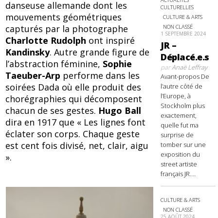
danseuse allemande dont les
CULTURELLES
mouvements géométriques
CULTURE & ARTS
capturés par la photographe
NON CLASSÉ
1 SEPTEMBRE 2024
Charlotte Rudolph
ont inspiré
JR –
Kandinsky
. Autre grande figure de
Déplacé.e.s
l’abstraction féminine,
Sophie
par
Anaë Leffray
Taeuber-Arp
performe dans les
Avant-propos De
soirées Dada où elle produit des
l’autre côté de
l’Europe, à
chorégraphies qui décomposent
Stockholm plus
chacun de ses gestes.
Hugo Ball
exactement,
dira en 1917 que « Les lignes font
quelle fut ma
éclater son corps. Chaque geste
surprise de
est cent fois divisé, net, clair, aigu
tomber sur une
exposition du
».
street artiste
français JR....
CULTURE & ARTS
NON CLASSÉ
25 AOÛT 2024