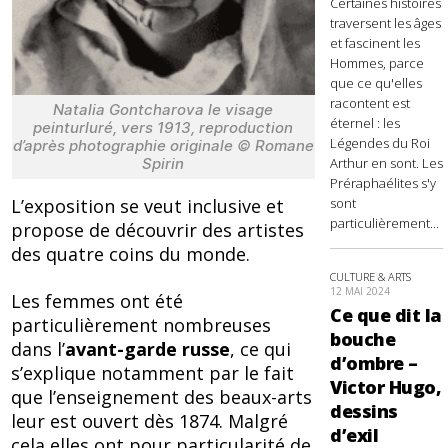
Certaines histoires
traversent les âges
et fascinent les
Hommes, parce
que ce qu'elles
racontent est
Natalia Gontcharova le visage
éternel : les
peinturluré, vers 1913, reproduction
Légendes du Roi
d’après photographie originale © Romane
Arthur en sont. Les
Spirin
Préraphaélites s'y
sont
L’exposition se veut inclusive et
particulièrement...
propose de découvrir des artistes
des quatre coins du monde.
CULTURE & ARTS
12 MAI 2024
Les femmes ont été
Ce que dit la
particulièrement nombreuses
bouche
dans l’
avant-garde russe
, ce qui
d’ombre –
s’explique notamment par le fait
Victor Hugo,
que l’enseignement des beaux-arts
dessins
leur est ouvert dès 1874. Malgré
d’exil
cela elles ont pour particularité de