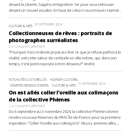
devant la Liberté, Sappho et Napoléon 1er pour vous retrouver
devant un nouvel escalier. En haut de celui-ci vous trouvez Harriet...
29 SEPTEMBRE 2024
CULTURE & ARTS
Collectionneuses de rêves : portraits de
photographes surréalistes
par
Louane Lallemant
"Pourquoi n'accorderais-je pas au rêve ce que je refuse parfois à la
réalité, soit cette valeur de certitude en elle-même, qui, dans son
temps, n'est point exposée à mon désaveu?" André...
ACTUALITÉS CULTURELLES
AGENDA CULTUREL
15 SEPTEMBRE 2024
COMPTES RENDUS D'EXPOS
CULTURE & ARTS
On est allés coller l’oreille aux colimaçons
de la collective Phèmes
par
Louane Lallemant
Du 6 septembre au 3 novembre 2024, la collective Phèmes donne
rendez-vous aux Réserves du FRAC Île-de-France pour sa première
exposition, "Coller l'oreille aux colimaçons". Nous y sommes allés,...