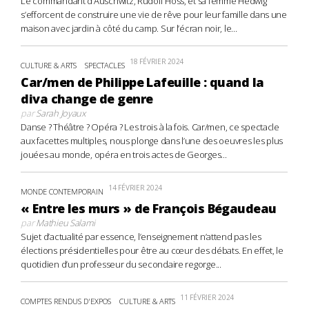
Le commandant d’Auschwitz, Rudolf Höss, et sa femme Hedwig
s’efforcent de construire une vie de rêve pour leur famille dans une
maison avec jardin à côté du camp. Sur l’écran noir, le...
18 FÉVRIER 2024
CULTURE & ARTS
SPECTACLES
Car/men de Philippe Lafeuille : quand la
diva change de genre
par
Sarah Joyaux
Danse ? Théâtre ? Opéra ? Les trois à la fois. Car/men, ce spectacle
aux facettes multiples, nous plonge dans l’une des oeuvres les plus
jouées au monde, opéra en trois actes de Georges...
14 FÉVRIER 2024
MONDE CONTEMPORAIN
« Entre les murs » de François Bégaudeau
par
Mathieu Salami
Sujet d’actualité par essence, l’enseignement n’attend pas les
élections présidentielles pour être au cœur des débats. En effet, le
quotidien d’un professeur du secondaire regorge...
11 FÉVRIER 2024
COMPTES RENDUS D'EXPOS
CULTURE & ARTS