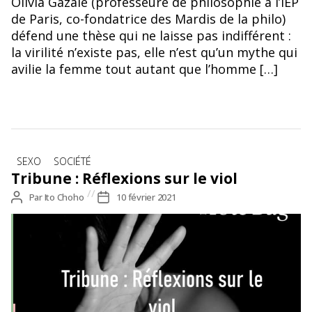
Olivia Gazalé (professeure de philosophie à l’IEP
de Paris, co-fondatrice des Mardis de la philo)
défend une thèse qui ne laisse pas indifférent :
la virilité n’existe pas, elle n’est qu’un mythe qui
avilie la femme tout autant que l’homme […]
Catégories
SEXO
SOCIÉTÉ
Tribune : Réflexions sur le viol
Auteur
Par
Ito Choho
Date
10 février 2021
de
de
l’article
l’article