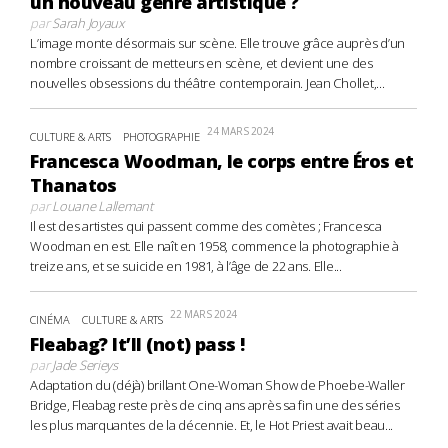
un nouveau genre artistique ?
par
Sarah Joyaux
L’image monte désormais sur scène. Elle trouve grâce auprès d’un
nombre croissant de metteurs en scène, et devient une des
nouvelles obsessions du théâtre contemporain. Jean Chollet,...
24 MARS 2024
CULTURE & ARTS
PHOTOGRAPHIE
Francesca Woodman, le corps entre Éros et
Thanatos
par
Louane Lallemant
Il est des artistes qui passent comme des comètes ; Francesca
Woodman en est. Elle naît en 1958, commence la photographie à
treize ans, et se suicide en 1981, à l’âge de 22 ans. Elle...
22 MARS 2024
CINÉMA
CULTURE & ARTS
Fleabag? It’ll (not) pass !
par
Jade Serieys
Adaptation du (déjà) brillant One-Woman Show de Phoebe-Waller
Bridge, Fleabag reste près de cinq ans après sa fin une des séries
les plus marquantes de la décennie. Et, le Hot Priest avait beau...