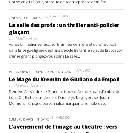
House on a Hill Tour, presque deux ans après sa dernière...
6 AVRIL 2024
CINÉMA
CULTURE & ARTS
La salle des profs : un thriller anti-policier
glaçant
par
Maëlle Ullmo
Après Un métier sérieux, sorti l’année dernière et qui s’inscrivait
dans la longue lignée des films d’école traitant le sujet de la vocation
d’enseignant, plongez-vous dans La salle...
4 AVRIL 2024
INTERNATIONAL
MONDE CONTEMPORAIN
Le Mage du Kremlin de Giuliano da Empoli
par
Mathieu Salami
Derrière Alexandre Le Grand se trouvait Aristote ; dans l’ombre de
Louis XIII, Richelieu ; derrière Daenerys Targaryen, ser Jorah
Mormont… Chaque personnalité marquante semble être...
31 MARS 2024
CULTURE & ARTS
THÉÂTRE
L’avènement de l’image au théâtre : vers