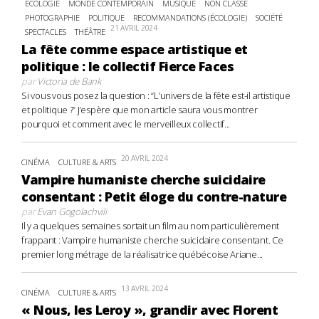
ECOLOGIE
MONDE CONTEMPORAIN
MUSIQUE
NON CLASSÉ
PHOTOGRAPHIE
POLITIQUE
RECOMMANDATIONS (ÉCOLOGIE)
SOCIÉTÉ
21 AVRIL 2024
SPECTACLES
THÉÂTRE
La fête comme espace artistique et
politique : le collectif Fierce Faces
par
Victoria de Bank
Si vous vous posez la question : “L’univers de la fête est-il artistique
et politique ?” J’espère que mon article saura vous montrer
pourquoi et comment avec le merveilleux collectif...
20 AVRIL 2024
CINÉMA
CULTURE & ARTS
Vampire humaniste cherche suicidaire
consentant : Petit éloge du contre-nature
par
Evan Gogolachvili
Il y a quelques semaines sortait un film au nom particulièrement
frappant : Vampire humaniste cherche suicidaire consentant. Ce
premier long métrage de la réalisatrice québécoise Ariane...
13 AVRIL 2024
CINÉMA
CULTURE & ARTS
« Nous, les Leroy », grandir avec Florent