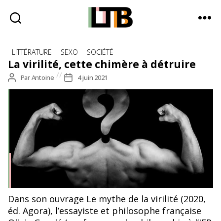
Le
Catégories
Tote
LITTÉRATURE
SEXO
SOCIÉTÉ
Bag
La virilité, cette chimère à détruire
-
Auteur
Par
Antoine
Date
4 juin 2021
Média
de
de
d'information
l’article
l’article
quotidienne
Dans son ouvrage Le mythe de la virilité (2020,
éd. Agora), l’essayiste et philosophe française