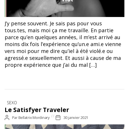
J’y pense souvent. Je sais pas pour vous
tous.tes, mais moi ça me travaille. En partie
parce qu’en quelques années, il m’est arrivé au
moins dix fois l’expérience qu’un.e ami.e vienne
vers moi pour me dire qu’iel à été violé.e ou
agressé.e sexuellement. Et aussi à cause de ma
propre expérience que j’ai du mal […]
Catégories
SEXO
Le Satisfyer Traveler
Auteur
Par
Bellatrix Mordinary
Date
30 janvier 2021
de
de