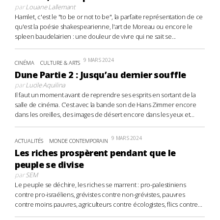
par
Louane Lallemant
Hamlet, c'est le "to be or not to be", la parfaite représentation de ce
qu'est la poésie shakespearienne, l'art de Moreau ou encore le
spleen baudelairien : une douleur de vivre qui ne sait se...
9 MARS 2024
CINÉMA
CULTURE & ARTS
Dune Partie 2 : Jusqu’au dernier souffle
par
Lucile Aquilina
Il faut un moment avant de reprendre ses esprits en sortant de la
salle de cinéma. C’est avec la bande son de Hans Zimmer encore
dans les oreilles, des images de désert encore dans les yeux et...
9 MARS 2024
ACTUALITÉS
MONDE CONTEMPORAIN
Les riches prospèrent pendant que le
peuple se divise
par
SEM
Le peuple se déchire, les riches se marrent : pro-palestiniens
contre pro-israéliens, grévistes contre non-grévistes, pauvres
contre moins pauvres, agriculteurs contre écologistes, flics contre...