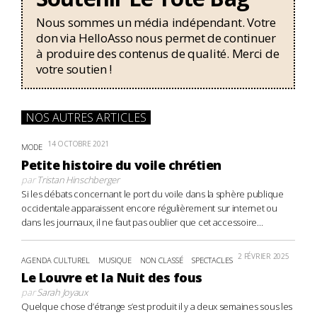
Nous sommes un média indépendant. Votre
don via HelloAsso nous permet de continuer
à produire des contenus de qualité. Merci de
votre soutien !
NOS AUTRES ARTICLES
14 OCTOBRE 2021
MODE
Petite histoire du voile chrétien
par
Tristan Hinschberger
Si les débats concernant le port du voile dans la sphère publique
occidentale apparaissent encore régulièrement sur internet ou
dans les journaux, il ne faut pas oublier que cet accessoire...
2 FÉVRIER 2025
AGENDA CULTUREL
MUSIQUE
NON CLASSÉ
SPECTACLES
Le Louvre et la Nuit des fous
par
Sarah Joyaux
Quelque chose d’étrange s’est produit il y a deux semaines sous les