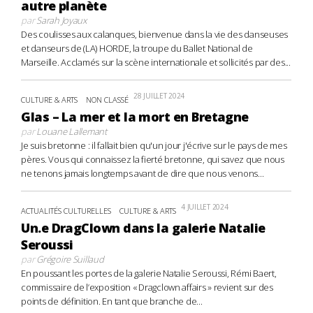
autre planète
par
Sarah Joyaux
Des coulisses aux calanques, bienvenue dans la vie des danseuses
et danseurs de (LA) HORDE, la troupe du Ballet National de
Marseille. Acclamés sur la scène internationale et sollicités par des...
28 JUILLET 2024
CULTURE & ARTS
NON CLASSÉ
Glas – La mer et la mort en Bretagne
par
Louane Lallemant
Je suis bretonne : il fallait bien qu'un jour j'écrive sur le pays de mes
pères. Vous qui connaissez la fierté bretonne, qui savez que nous
ne tenons jamais longtemps avant de dire que nous venons...
4 JUILLET 2024
ACTUALITÉS CULTURELLES
CULTURE & ARTS
Un.e DragClown dans la galerie Natalie
Seroussi
par
Grégoire Suillaud
En poussant les portes de la galerie Natalie Seroussi, Rémi Baert,
commissaire de l’exposition « Dragclown affairs » revient sur des
points de définition. En tant que branche de...