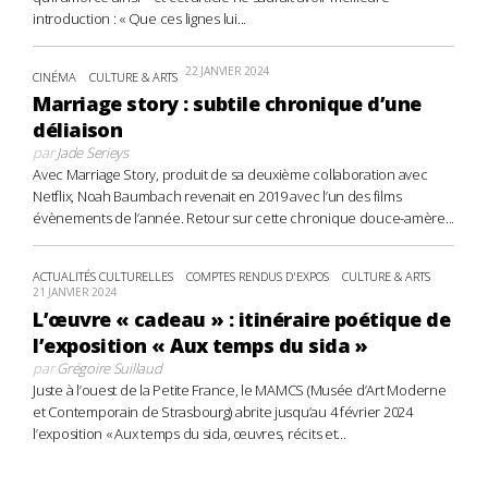
introduction : « Que ces lignes lui...
22 JANVIER 2024
CINÉMA
CULTURE & ARTS
Marriage story : subtile chronique d’une
déliaison
par
Jade Serieys
Avec Marriage Story, produit de sa deuxième collaboration avec
Netflix, Noah Baumbach revenait en 2019 avec l’un des films
évènements de l’année. Retour sur cette chronique douce-amère...
ACTUALITÉS CULTURELLES
COMPTES RENDUS D'EXPOS
CULTURE & ARTS
21 JANVIER 2024
L’œuvre « cadeau » : itinéraire poétique de
l’exposition « Aux temps du sida »
par
Grégoire Suillaud
Juste à l’ouest de la Petite France, le MAMCS (Musée d’Art Moderne
et Contemporain de Strasbourg) abrite jusqu’au 4 février 2024
l’exposition « Aux temps du sida, œuvres, récits et...