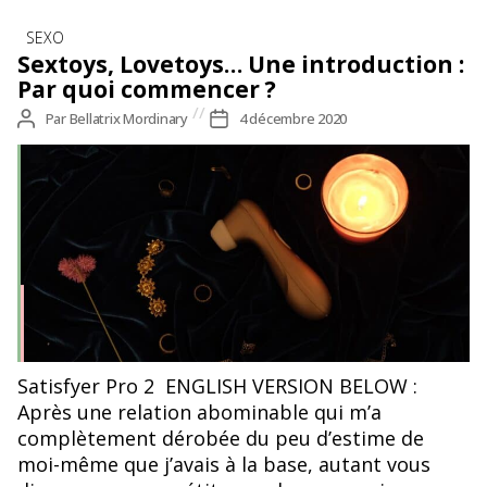
Catégories
SEXO
Sextoys, Lovetoys… Une introduction :
Par quoi commencer ?
Auteur
Par
Bellatrix Mordinary
Date
4 décembre 2020
de
de
l’article
l’article
Satisfyer Pro 2 ENGLISH VERSION BELOW :
Après une relation abominable qui m’a
complètement dérobée du peu d’estime de
moi-même que j’avais à la base, autant vous