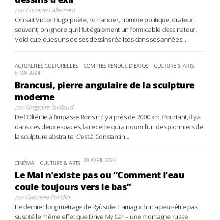
par
Louane Lallemant
On sait Victor Hugo poète, romancier, homme politique, orateur :
souvent, on ignore qu'il fut également un formidable dessinateur.
Voici quelques uns de ses dessins réalisés dans ses années...
ACTUALITÉS CULTURELLES
COMPTES RENDUS D'EXPOS
CULTURE & ARTS
5 MAI 2024
Brancusi, pierre angulaire de la sculpture
moderne
par
Grégoire Suillaud
De l’Olténie à l’impasse Ronsin il y a près de 2000 km. Pourtant, il y a
dans ces deux espaces, la recette qui a nourri l’un des pionniers de
la sculpture abstraite. C’est à Constantin...
28 AVRIL 2024
CINÉMA
CULTURE & ARTS
Le Mal n’existe pas ou “Comment l’eau
coule toujours vers le bas”
par
Gabriela Portillo
Le dernier long métrage de Ryûsuke Hamaguchi n’a peut-être pas
suscité le même effet que Drive My Car – une montagne russe