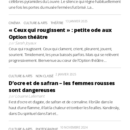
célèbres pyramides du Louvre. Le silence qui règne habituellement
une fois les portes du musée fermées fut brisé. La...
13 JANVIER 2025
CINÉMA
CULTURE & ARTS
THÉÂTRE
« Ceux qui rougissent » : petite ode aux
Option théâtre
par
Sarah Joyaux
Ceux qui rougissent. Ceux qui clament, crient, pleurent, jouent,
sourient. Timidement, les yeux baissés parfois. Mais qui se relèvent
progressivement. Bienvenue au cœur de l’Option théâtre....
2 JANVIER 2025
CULTURE & ARTS
NON CLASSÉ
D’ocre et de safran – les femmes rousses
sont dangereuses
par
Louane Lallemant
Il est d’ocre et d’agate, de safran et de cornaline. Il brûle dans le
haut d’une flamme, il fait la chaleur et tomber les feuilles. Kandinsky,
dans Du spirituel dans l’art et...
10 NOVEMBRE 2024
CULTURE & ARTS
PHOTOGRAPHIE