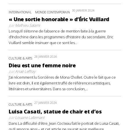
30 JANVIER 2024
INTERNATIONAL
MONDE CONTEMPORAIN
« Une sortie honorable » d’Éric Vuillard
par
Mathieu Salami
Lorsqu’il s’étonne de l’absence de mention faite à la guerre
d’Indochine dans les programmes d’histoire du secondaire, Eric
Vuillard semble insinuer que ce sont les...
28 JANVIER 2024
CULTURE & ARTS
Dieu est une femme noire
par
Anaë Leffray
J’ai récemment lu Sorcières de Mona Chollet. Outre le fait que ce
livre est divin, il est également truffé de références artistiques,
littéraires et universitaires. Dans sa conclusion,...
27 JANVIER 2024
CULTURE & ARTS
Luisa Casati, statue de chair et d’os
par
Louane Lallemant
Dans La difficulté d’être, Jean Cocteau fait le portrait de Luisa Casati,
qu’il amorce ainsi – et cet article ne saurait avoir meilleure