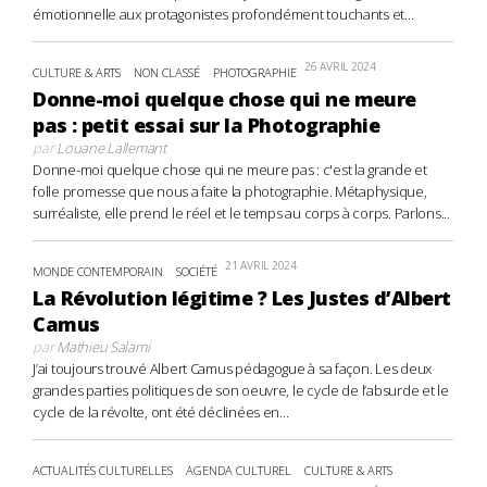
émotionnelle aux protagonistes profondément touchants et...
26 AVRIL 2024
CULTURE & ARTS
NON CLASSÉ
PHOTOGRAPHIE
Donne-moi quelque chose qui ne meure
pas : petit essai sur la Photographie
par
Louane Lallemant
Donne-moi quelque chose qui ne meure pas : c'est la grande et
folle promesse que nous a faite la photographie. Métaphysique,
surréaliste, elle prend le réel et le temps au corps à corps. Parlons...
21 AVRIL 2024
MONDE CONTEMPORAIN
SOCIÉTÉ
La Révolution légitime ? Les Justes d’Albert
Camus
par
Mathieu Salami
J’ai toujours trouvé Albert Camus pédagogue à sa façon. Les deux
grandes parties politiques de son oeuvre, le cycle de l’absurde et le
cycle de la révolte, ont été déclinées en...
ACTUALITÉS CULTURELLES
AGENDA CULTUREL
CULTURE & ARTS