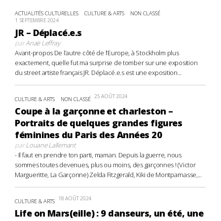
ACTUALITÉS CULTURELLES
CULTURE & ARTS
NON CLASSÉ
1 SEPTEMBRE 2024
JR – Déplacé.e.s
par
Anaë Leffray
Avant-propos De l’autre côté de l’Europe, à Stockholm plus
exactement, quelle fut ma surprise de tomber sur une exposition
du street artiste français JR. Déplacé.e.s est une exposition...
25 AOÛT 2024
CULTURE & ARTS
NON CLASSÉ
Coupe à la garçonne et charleston –
Portraits de quelques grandes figures
féminines du Paris des Années 20
par
Louane Lallemant
- Il faut en prendre ton parti, maman. Depuis la guerre, nous
sommes toutes devenues, plus ou moins, des garçonnes ! (Victor
Margueritte, La Garçonne) Zelda Fitzgerald, Kiki de Montparnasse,...
18 AOÛT 2024
CULTURE & ARTS
Life on Mars(eille) : 9 danseurs, un été, une