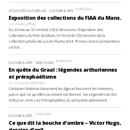
9 JUIN 2024
ACTUALITÉS CULTURELLES
CULTURE & ARTS
Exposition des collections du FIAA du Mans.
par
Anaë Leffray
Du 24 mai au 13 octobre 2024, découvrez l’Exposition des
collections du FIAA du Mans. Un fond de 350 oeuvres de la
collection privée de Lucien Ruimy dont 70 nous sont ici présentées.
Le but...
26 MAI 2024
CULTURE & ARTS
NON CLASSÉ
En quête du Graal : légendes arthuriennes
et préraphaélisme
par
Louane Lallemant
Certaines histoires traversent les âges et fascinent les Hommes,
parce que ce qu'elles racontent est éternel : les Légendes du Roi
Arthur en sont. Les Préraphaélites s'y sont particulièrement...
12 MAI 2024
CULTURE & ARTS
Ce que dit la bouche d’ombre – Victor Hugo,
dessins d’exil