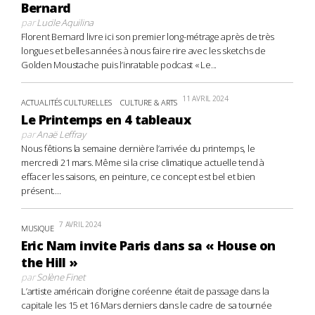
Bernard
par
Lucile Aquilina
Florent Bernard livre ici son premier long-métrage après de très
longues et belles années à nous faire rire avec les sketchs de
Golden Moustache puis l’inratable podcast « Le...
11 AVRIL 2024
ACTUALITÉS CULTURELLES
CULTURE & ARTS
Le Printemps en 4 tableaux
par
Anaë Leffray
Nous fêtions la semaine dernière l’arrivée du printemps, le
mercredi 21 mars. Même si la crise climatique actuelle tend à
effacer les saisons, en peinture, ce concept est bel et bien
présent....
7 AVRIL 2024
MUSIQUE
Eric Nam invite Paris dans sa « House on
the Hill »
par
Solène Finet
L’artiste américain d’origine coréenne était de passage dans la
capitale les 15 et 16 Mars derniers dans le cadre de sa tournée