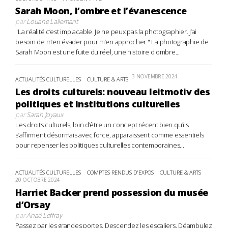
Sarah Moon, l’ombre et l’évanescence
par
Louane Lallemant
"La réalité c’est implacable. Je ne peux pas la photographier. J’ai
besoin de m’en évader pour m’en approcher." La photographie de
Sarah Moon est une fuite du réel, une histoire d'ombre...
3 NOVEMBRE 2024
ACTUALITÉS CULTURELLES
CULTURE & ARTS
Les droits culturels: nouveau leitmotiv des
politiques et institutions culturelles
par
Sarah Joyaux
Les droits culturels, loin d’être un concept récent bien qu’ils
s’affirment désormais avec force, apparaissent comme essentiels
pour repenser les politiques culturelles contemporaines....
ACTUALITÉS CULTURELLES
COMPTES RENDUS D'EXPOS
CULTURE & ARTS
20 OCTOBRE 2024
Harriet Backer prend possession du musée
d’Orsay
par
Anaë Leffray
Passez par les grandes portes. Descendez les escaliers. Déambulez