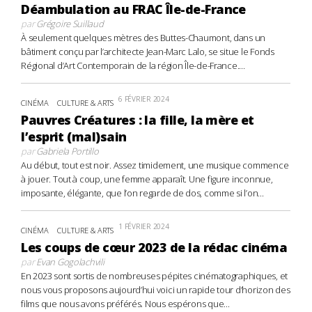
Déambulation au FRAC Île-de-France
par
Grégoire Suillaud
À seulement quelques mètres des Buttes-Chaumont, dans un
bâtiment conçu par l’architecte Jean-Marc Lalo, se situe le Fonds
Régional d’Art Contemporain de la région Île-de-France....
6 FÉVRIER 2024
CINÉMA
CULTURE & ARTS
Pauvres Créatures : la fille, la mère et
l’esprit (mal)sain
par
Gabriela Portillo
Au début, tout est noir. Assez timidement, une musique commence
à jouer. Tout à coup, une femme apparaît. Une figure inconnue,
imposante, élégante, que l’on regarde de dos, comme si l’on...
1 FÉVRIER 2024
CINÉMA
CULTURE & ARTS
Les coups de cœur 2023 de la rédac cinéma
par
Evan Gogolachvili
En 2023 sont sortis de nombreuses pépites cinématographiques, et
nous vous proposons aujourd’hui voici un rapide tour d’horizon des
films que nous avons préférés. Nous espérons que...