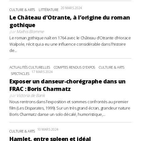
20 MARS 2024
CULTURE & ARTS
LITTÉRATURE
Le Château d’Otrante, à l’origine du roman
gothique
par
Mathis Blomme
Le roman gothique naît en 1764 avec le Château d’Otrante d’Horace
Walpole, récit qui a eu une influence considérable dans l’histoire
de...
ACTUALITÉS CULTURELLES
COMPTES RENDUS D'EXPOS
CULTURE & ARTS
17 MARS 2024
SPECTACLES
Exposer un danseur-chorégraphe dans un
FRAC : Boris Charmatz
par
Victoria de Bank
Nous rentrons dans l’exposition et sommes confrontés au premier
film (Les Disparates, 1999). Sur un très grand écran, grandeur nature
Boris Charmatz danse un solo décalé, humoristique,...
10 MARS 2024
CULTURE & ARTS
Hamlet, entre spleen et idéal