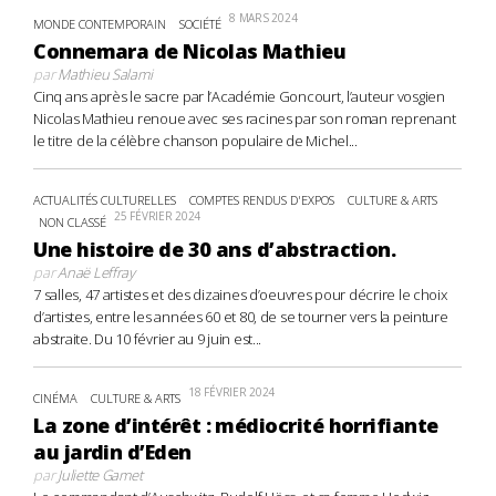
8 MARS 2024
MONDE CONTEMPORAIN
SOCIÉTÉ
Connemara de Nicolas Mathieu
par
Mathieu Salami
Cinq ans après le sacre par l’Académie Goncourt, l’auteur vosgien
Nicolas Mathieu renoue avec ses racines par son roman reprenant
le titre de la célèbre chanson populaire de Michel...
ACTUALITÉS CULTURELLES
COMPTES RENDUS D'EXPOS
CULTURE & ARTS
25 FÉVRIER 2024
NON CLASSÉ
Une histoire de 30 ans d’abstraction.
par
Anaë Leffray
7 salles, 47 artistes et des dizaines d’oeuvres pour décrire le choix
d’artistes, entre les années 60 et 80, de se tourner vers la peinture
abstraite. Du 10 février au 9 juin est...
18 FÉVRIER 2024
CINÉMA
CULTURE & ARTS
La zone d’intérêt : médiocrité horrifiante
au jardin d’Eden
par
Juliette Gamet