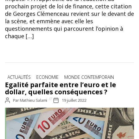
prochain projet de loi de finance, cette citation
de Georges Clémenceau revient sur le devant de
la scène, et emmène avec elle les
questionnements qui parcourent l’opinion à
chaque […]
Catégories
ACTUALITÉS
ECONOMIE
MONDE CONTEMPORAIN
Egalité parfaite entre l’euro et le
dollar, quelles conséquences ?
Auteur
Par
Mathieu Salami
Date
19 juillet 2022
de
de
l’article
l’article