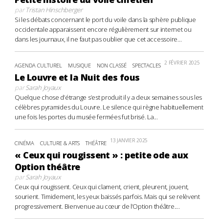
par
Tristan Hinschberger
Si les débats concernant le port du voile dans la sphère publique
occidentale apparaissent encore régulièrement sur internet ou
dans les journaux, il ne faut pas oublier que cet accessoire...
2 FÉVRIER 2025
AGENDA CULTUREL
MUSIQUE
NON CLASSÉ
SPECTACLES
Le Louvre et la Nuit des fous
par
Sarah Joyaux
Quelque chose d’étrange s’est produit il y a deux semaines sous les
célèbres pyramides du Louvre. Le silence qui règne habituellement
une fois les portes du musée fermées fut brisé. La...
13 JANVIER 2025
CINÉMA
CULTURE & ARTS
THÉÂTRE
« Ceux qui rougissent » : petite ode aux
Option théâtre
par
Sarah Joyaux
Ceux qui rougissent. Ceux qui clament, crient, pleurent, jouent,
sourient. Timidement, les yeux baissés parfois. Mais qui se relèvent
progressivement. Bienvenue au cœur de l’Option théâtre....