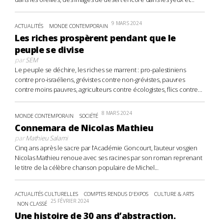
9 MARS 2024
ACTUALITÉS
MONDE CONTEMPORAIN
Les riches prospèrent pendant que le
peuple se divise
par
SEM
Le peuple se déchire, les riches se marrent : pro-palestiniens
contre pro-israéliens, grévistes contre non-grévistes, pauvres
contre moins pauvres, agriculteurs contre écologistes, flics contre...
8 MARS 2024
MONDE CONTEMPORAIN
SOCIÉTÉ
Connemara de Nicolas Mathieu
par
Mathieu Salami
Cinq ans après le sacre par l’Académie Goncourt, l’auteur vosgien
Nicolas Mathieu renoue avec ses racines par son roman reprenant
le titre de la célèbre chanson populaire de Michel...
ACTUALITÉS CULTURELLES
COMPTES RENDUS D'EXPOS
CULTURE & ARTS
25 FÉVRIER 2024
NON CLASSÉ
Une histoire de 30 ans d’abstraction.