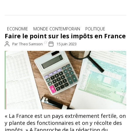
Catégories
ECONOMIE
MONDE CONTEMPORAIN
POLITIQUE
Faire le point sur les impôts en France
Auteur
Par
Theo Samson
Date
15 juin 2023
de
de
l’article
l’article
« La France est un pays extrêmement fertile, on
y plante des fonctionnaires et on y récolte des
impôts. » A l’approche de la rédaction du