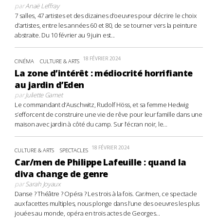
par
Anaë Leffray
7 salles, 47 artistes et des dizaines d’oeuvres pour décrire le choix
d’artistes, entre les années 60 et 80, de se tourner vers la peinture
abstraite. Du 10 février au 9 juin est...
18 FÉVRIER 2024
CINÉMA
CULTURE & ARTS
La zone d’intérêt : médiocrité horrifiante
au jardin d’Eden
par
Juliette Gamet
Le commandant d’Auschwitz, Rudolf Höss, et sa femme Hedwig
s’efforcent de construire une vie de rêve pour leur famille dans une
maison avec jardin à côté du camp. Sur l’écran noir, le...
18 FÉVRIER 2024
CULTURE & ARTS
SPECTACLES
Car/men de Philippe Lafeuille : quand la
diva change de genre
par
Sarah Joyaux
Danse ? Théâtre ? Opéra ? Les trois à la fois. Car/men, ce spectacle
aux facettes multiples, nous plonge dans l’une des oeuvres les plus
jouées au monde, opéra en trois actes de Georges...