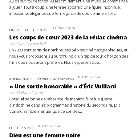
Au début, tout est noir. Assez timidement, une musique commence
à jouer. Tout à coup, une femme apparaît. Une figure inconnue,
imposante, élégante, que l’on regarde de dos, comme si l’on...
1 FÉVRIER 2024
CINÉMA
CULTURE & ARTS
Les coups de cœur 2023 de la rédac cinéma
par
Evan Gogolachvili
En 2023 sont sortis de nombreuses pépites cinématographiques, et
nous vous proposons aujourd’hui voici un rapide tour d’horizon des
films que nous avons préférés. Nous espérons que...
30 JANVIER 2024
INTERNATIONAL
MONDE CONTEMPORAIN
« Une sortie honorable » d’Éric Vuillard
par
Mathieu Salami
Lorsqu’il s’étonne de l’absence de mention faite à la guerre
d’Indochine dans les programmes d’histoire du secondaire, Eric
Vuillard semble insinuer que ce sont les...
28 JANVIER 2024
CULTURE & ARTS
Dieu est une femme noire