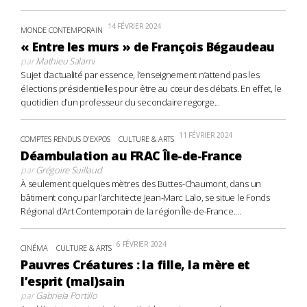
14 FÉVRIER 2024
MONDE CONTEMPORAIN
« Entre les murs » de François Bégaudeau
par
Mathieu Salami
Sujet d’actualité par essence, l’enseignement n’attend pas les
élections présidentielles pour être au cœur des débats. En effet, le
quotidien d’un professeur du secondaire regorge...
11 FÉVRIER 2024
COMPTES RENDUS D'EXPOS
CULTURE & ARTS
Déambulation au FRAC Île-de-France
par
Grégoire Suillaud
À seulement quelques mètres des Buttes-Chaumont, dans un
bâtiment conçu par l’architecte Jean-Marc Lalo, se situe le Fonds
Régional d’Art Contemporain de la région Île-de-France....
6 FÉVRIER 2024
CINÉMA
CULTURE & ARTS
Pauvres Créatures : la fille, la mère et
l’esprit (mal)sain
par
Gabriela Portillo