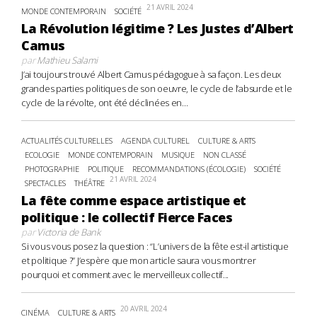
21 AVRIL 2024
MONDE CONTEMPORAIN
SOCIÉTÉ
La Révolution légitime ? Les Justes d’Albert
Camus
par
Mathieu Salami
J’ai toujours trouvé Albert Camus pédagogue à sa façon. Les deux
grandes parties politiques de son oeuvre, le cycle de l’absurde et le
cycle de la révolte, ont été déclinées en...
ACTUALITÉS CULTURELLES
AGENDA CULTUREL
CULTURE & ARTS
ECOLOGIE
MONDE CONTEMPORAIN
MUSIQUE
NON CLASSÉ
PHOTOGRAPHIE
POLITIQUE
RECOMMANDATIONS (ÉCOLOGIE)
SOCIÉTÉ
21 AVRIL 2024
SPECTACLES
THÉÂTRE
La fête comme espace artistique et
politique : le collectif Fierce Faces
par
Victoria de Bank
Si vous vous posez la question : “L’univers de la fête est-il artistique
et politique ?” J’espère que mon article saura vous montrer
pourquoi et comment avec le merveilleux collectif...
20 AVRIL 2024
CINÉMA
CULTURE & ARTS