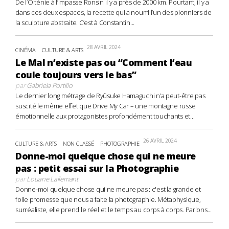
De l’Olténie à l’impasse Ronsin il y a près de 2000 km. Pourtant, il y a
dans ces deux espaces, la recette qui a nourri l’un des pionniers de
la sculpture abstraite. C’est à Constantin...
28 AVRIL 2024
CINÉMA
CULTURE & ARTS
Le Mal n’existe pas ou “Comment l’eau
coule toujours vers le bas”
par
Gabriela Portillo
Le dernier long métrage de Ryûsuke Hamaguchi n’a peut-être pas
suscité le même effet que Drive My Car – une montagne russe
émotionnelle aux protagonistes profondément touchants et...
26 AVRIL 2024
CULTURE & ARTS
NON CLASSÉ
PHOTOGRAPHIE
Donne-moi quelque chose qui ne meure
pas : petit essai sur la Photographie
par
Louane Lallemant
Donne-moi quelque chose qui ne meure pas : c'est la grande et
folle promesse que nous a faite la photographie. Métaphysique,
surréaliste, elle prend le réel et le temps au corps à corps. Parlons...