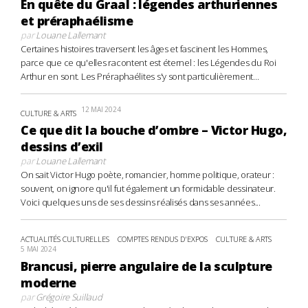
En quête du Graal : légendes arthuriennes
et préraphaélisme
par
Louane Lallemant
Certaines histoires traversent les âges et fascinent les Hommes,
parce que ce qu'elles racontent est éternel : les Légendes du Roi
Arthur en sont. Les Préraphaélites s'y sont particulièrement...
12 MAI 2024
CULTURE & ARTS
Ce que dit la bouche d’ombre – Victor Hugo,
dessins d’exil
par
Louane Lallemant
On sait Victor Hugo poète, romancier, homme politique, orateur :
souvent, on ignore qu'il fut également un formidable dessinateur.
Voici quelques uns de ses dessins réalisés dans ses années...
ACTUALITÉS CULTURELLES
COMPTES RENDUS D'EXPOS
CULTURE & ARTS
5 MAI 2024
Brancusi, pierre angulaire de la sculpture
moderne
par
Grégoire Suillaud