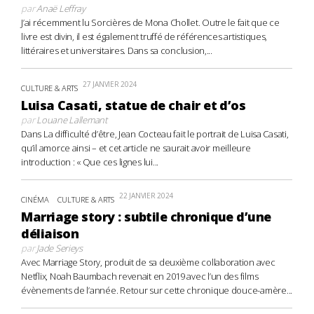
par
Anaë Leffray
J’ai récemment lu Sorcières de Mona Chollet. Outre le fait que ce
livre est divin, il est également truffé de références artistiques,
littéraires et universitaires. Dans sa conclusion,...
27 JANVIER 2024
CULTURE & ARTS
Luisa Casati, statue de chair et d’os
par
Louane Lallemant
Dans La difficulté d’être, Jean Cocteau fait le portrait de Luisa Casati,
qu’il amorce ainsi – et cet article ne saurait avoir meilleure
introduction : « Que ces lignes lui...
22 JANVIER 2024
CINÉMA
CULTURE & ARTS
Marriage story : subtile chronique d’une
déliaison
par
Jade Serieys
Avec Marriage Story, produit de sa deuxième collaboration avec
Netflix, Noah Baumbach revenait en 2019 avec l’un des films
évènements de l’année. Retour sur cette chronique douce-amère...