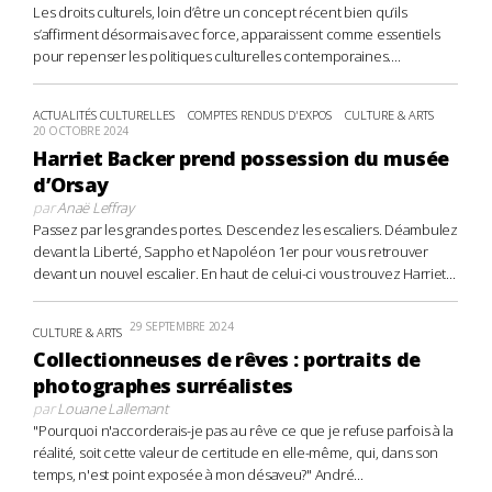
Les droits culturels, loin d’être un concept récent bien qu’ils
s’affirment désormais avec force, apparaissent comme essentiels
pour repenser les politiques culturelles contemporaines....
ACTUALITÉS CULTURELLES
COMPTES RENDUS D'EXPOS
CULTURE & ARTS
20 OCTOBRE 2024
Harriet Backer prend possession du musée
d’Orsay
par
Anaë Leffray
Passez par les grandes portes. Descendez les escaliers. Déambulez
devant la Liberté, Sappho et Napoléon 1er pour vous retrouver
devant un nouvel escalier. En haut de celui-ci vous trouvez Harriet...
29 SEPTEMBRE 2024
CULTURE & ARTS
Collectionneuses de rêves : portraits de
photographes surréalistes
par
Louane Lallemant
"Pourquoi n'accorderais-je pas au rêve ce que je refuse parfois à la
réalité, soit cette valeur de certitude en elle-même, qui, dans son
temps, n'est point exposée à mon désaveu?" André...