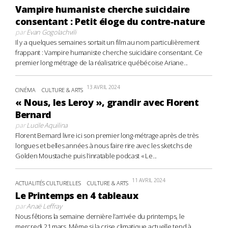
Vampire humaniste cherche suicidaire
consentant : Petit éloge du contre-nature
par
Evan Gogolachvili
Il y a quelques semaines sortait un film au nom particulièrement
frappant : Vampire humaniste cherche suicidaire consentant. Ce
premier long métrage de la réalisatrice québécoise Ariane...
13 AVRIL 2024
CINÉMA
CULTURE & ARTS
« Nous, les Leroy », grandir avec Florent
Bernard
par
Lucile Aquilina
Florent Bernard livre ici son premier long-métrage après de très
longues et belles années à nous faire rire avec les sketchs de
Golden Moustache puis l’inratable podcast « Le...
11 AVRIL 2024
ACTUALITÉS CULTURELLES
CULTURE & ARTS
Le Printemps en 4 tableaux
par
Anaë Leffray
Nous fêtions la semaine dernière l’arrivée du printemps, le
mercredi 21 mars. Même si la crise climatique actuelle tend à