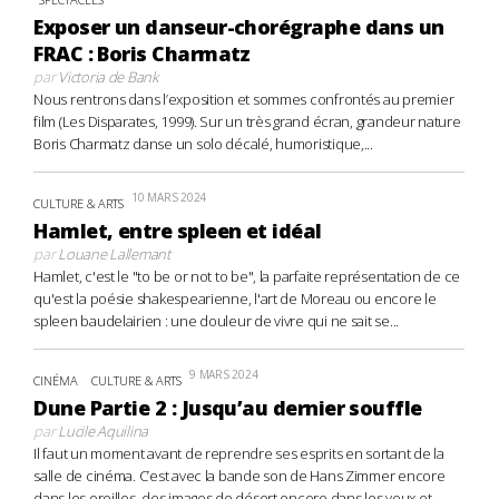
Exposer un danseur-chorégraphe dans un
FRAC : Boris Charmatz
par
Victoria de Bank
Nous rentrons dans l’exposition et sommes confrontés au premier
film (Les Disparates, 1999). Sur un très grand écran, grandeur nature
Boris Charmatz danse un solo décalé, humoristique,...
10 MARS 2024
CULTURE & ARTS
Hamlet, entre spleen et idéal
par
Louane Lallemant
Hamlet, c'est le "to be or not to be", la parfaite représentation de ce
qu'est la poésie shakespearienne, l'art de Moreau ou encore le
spleen baudelairien : une douleur de vivre qui ne sait se...
9 MARS 2024
CINÉMA
CULTURE & ARTS
Dune Partie 2 : Jusqu’au dernier souffle
par
Lucile Aquilina
Il faut un moment avant de reprendre ses esprits en sortant de la
salle de cinéma. C’est avec la bande son de Hans Zimmer encore
dans les oreilles, des images de désert encore dans les yeux et...