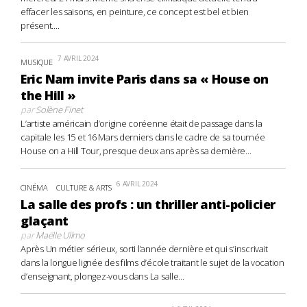
effacer les saisons, en peinture, ce concept est bel et bien
présent....
7 AVRIL 2024
MUSIQUE
Eric Nam invite Paris dans sa « House on
the Hill »
par
Solène Finet
L’artiste américain d’origine coréenne était de passage dans la
capitale les 15 et 16 Mars derniers dans le cadre de sa tournée
House on a Hill Tour, presque deux ans après sa dernière...
6 AVRIL 2024
CINÉMA
CULTURE & ARTS
La salle des profs : un thriller anti-policier
glaçant
par
Maëlle Ullmo
Après Un métier sérieux, sorti l’année dernière et qui s’inscrivait
dans la longue lignée des films d’école traitant le sujet de la vocation
d’enseignant, plongez-vous dans La salle...