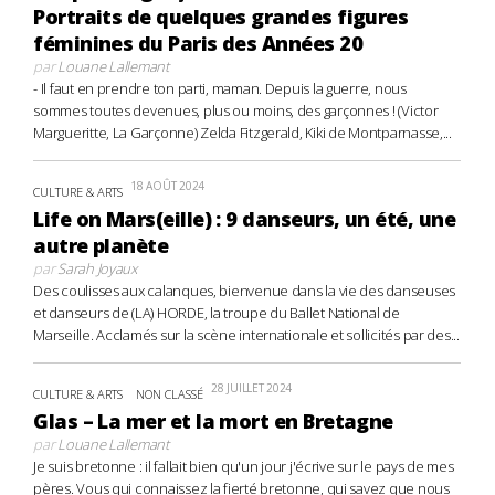
Portraits de quelques grandes figures
féminines du Paris des Années 20
par
Louane Lallemant
- Il faut en prendre ton parti, maman. Depuis la guerre, nous
sommes toutes devenues, plus ou moins, des garçonnes ! (Victor
Margueritte, La Garçonne) Zelda Fitzgerald, Kiki de Montparnasse,...
18 AOÛT 2024
CULTURE & ARTS
Life on Mars(eille) : 9 danseurs, un été, une
autre planète
par
Sarah Joyaux
Des coulisses aux calanques, bienvenue dans la vie des danseuses
et danseurs de (LA) HORDE, la troupe du Ballet National de
Marseille. Acclamés sur la scène internationale et sollicités par des...
28 JUILLET 2024
CULTURE & ARTS
NON CLASSÉ
Glas – La mer et la mort en Bretagne
par
Louane Lallemant
Je suis bretonne : il fallait bien qu'un jour j'écrive sur le pays de mes
pères. Vous qui connaissez la fierté bretonne, qui savez que nous