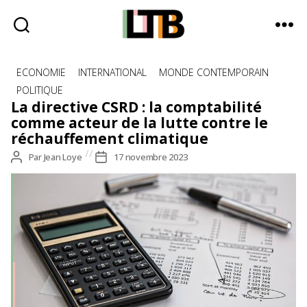
Le
Catégories
Tote
ECONOMIE
INTERNATIONAL
MONDE CONTEMPORAIN
Bag
POLITIQUE
-
La directive CSRD : la comptabilité
Média
comme acteur de la lutte contre le
d'information
réchauffement climatique
quotidienne
Auteur
Par
Jean Loye
Date
17 novembre 2023
de
de
l’article
l’article