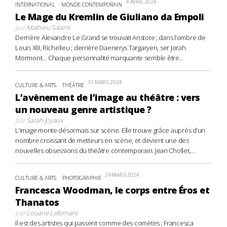
4 AVRIL 2024
INTERNATIONAL
MONDE CONTEMPORAIN
Le Mage du Kremlin de Giuliano da Empoli
par
Mathieu Salami
Derrière Alexandre Le Grand se trouvait Aristote ; dans l’ombre de
Louis XIII, Richelieu ; derrière Daenerys Targaryen, ser Jorah
Mormont… Chaque personnalité marquante semble être...
31 MARS 2024
CULTURE & ARTS
THÉÂTRE
L’avènement de l’image au théâtre : vers
un nouveau genre artistique ?
par
Sarah Joyaux
L’image monte désormais sur scène. Elle trouve grâce auprès d’un
nombre croissant de metteurs en scène, et devient une des
nouvelles obsessions du théâtre contemporain. Jean Chollet,...
24 MARS 2024
CULTURE & ARTS
PHOTOGRAPHIE
Francesca Woodman, le corps entre Éros et
Thanatos
par
Louane Lallemant
Il est des artistes qui passent comme des comètes ; Francesca