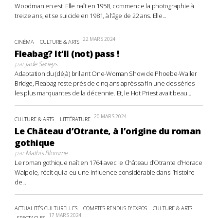
Woodman en est. Elle naît en 1958, commence la photographie à
treize ans, et se suicide en 1981, à l’âge de 22 ans. Elle...
22 MARS 2024
CINÉMA
CULTURE & ARTS
Fleabag? It’ll (not) pass !
par
Jade Serieys
Adaptation du (déjà) brillant One-Woman Show de Phoebe-Waller
Bridge, Fleabag reste près de cinq ans après sa fin une des séries
les plus marquantes de la décennie. Et, le Hot Priest avait beau...
20 MARS 2024
CULTURE & ARTS
LITTÉRATURE
Le Château d’Otrante, à l’origine du roman
gothique
par
Mathis Blomme
Le roman gothique naît en 1764 avec le Château d’Otrante d’Horace
Walpole, récit qui a eu une influence considérable dans l’histoire
de...
ACTUALITÉS CULTURELLES
COMPTES RENDUS D'EXPOS
CULTURE & ARTS
17 MARS 2024
SPECTACLES