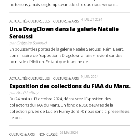
ne tenons jamais longtemps avant de dire que nous venons...
4 JUILLET 2024
ACTUALITÉS CULTURELLES
CULTURE & ARTS
Un.e DragClown dans la galerie Natalie
Seroussi
par
Grégoire Suillaud
En poussant les portes de la galerie Natalie Seroussi, Rémi Baert,
commissaire de l’exposition « Dragclown affairs » revient sur des
points de définition. En tant que branche de...
9 JUIN 2024
ACTUALITÉS CULTURELLES
CULTURE & ARTS
Exposition des collections du FIAA du Mans.
par
Anaë Leffray
Du 24 mai au 13 octobre 2024, découvrez l’Exposition des
collections du FIAA du Mans. Un fond de 350 oeuvres de la
collection privée de Lucien Ruimy dont 70 nous sont ici présentées.
Le but...
26 MAI 2024
CULTURE & ARTS
NON CLASSÉ