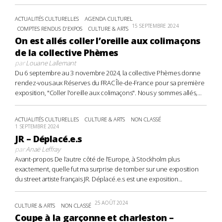
ACTUALITÉS CULTURELLES
AGENDA CULTUREL
15 SEPTEMBRE 2024
COMPTES RENDUS D'EXPOS
CULTURE & ARTS
On est allés coller l’oreille aux colimaçons
de la collective Phèmes
par
Louane Lallemant
Du 6 septembre au 3 novembre 2024, la collective Phèmes donne
rendez-vous aux Réserves du FRAC Île-de-France pour sa première
exposition, "Coller l'oreille aux colimaçons". Nous y sommes allés,...
ACTUALITÉS CULTURELLES
CULTURE & ARTS
NON CLASSÉ
1 SEPTEMBRE 2024
JR – Déplacé.e.s
par
Anaë Leffray
Avant-propos De l’autre côté de l’Europe, à Stockholm plus
exactement, quelle fut ma surprise de tomber sur une exposition
du street artiste français JR. Déplacé.e.s est une exposition...
25 AOÛT 2024
CULTURE & ARTS
NON CLASSÉ
Coupe à la garçonne et charleston –