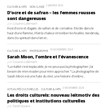
2 JANVIER 2025
CULTURE & ARTS
NON CLASSÉ
D’ocre et de safran – les femmes rousses
sont dangereuses
par
Louane Lallemant
Il est d’ocre et d’agate, de safran et de cornaline. Il brûle dans le
haut d’une flamme, il fait la chaleur et tomber les feuilles. Kandinsky,
dans Du spirituel dans l’art et...
10 NOVEMBRE 2024
CULTURE & ARTS
PHOTOGRAPHIE
Sarah Moon, l’ombre et l’évanescence
par
Louane Lallemant
"La réalité c’est implacable. Je ne peux pas la photographier. J’ai
besoin de m’en évader pour m’en approcher." La photographie de
Sarah Moon est une fuite du réel, une histoire d'ombre...
3 NOVEMBRE 2024
ACTUALITÉS CULTURELLES
CULTURE & ARTS
Les droits culturels: nouveau leitmotiv des
politiques et institutions culturelles
par
Sarah Joyaux