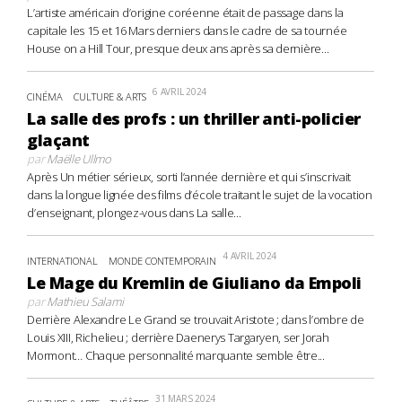
L’artiste américain d’origine coréenne était de passage dans la
capitale les 15 et 16 Mars derniers dans le cadre de sa tournée
House on a Hill Tour, presque deux ans après sa dernière...
6 AVRIL 2024
CINÉMA
CULTURE & ARTS
La salle des profs : un thriller anti-policier
glaçant
par
Maëlle Ullmo
Après Un métier sérieux, sorti l’année dernière et qui s’inscrivait
dans la longue lignée des films d’école traitant le sujet de la vocation
d’enseignant, plongez-vous dans La salle...
4 AVRIL 2024
INTERNATIONAL
MONDE CONTEMPORAIN
Le Mage du Kremlin de Giuliano da Empoli
par
Mathieu Salami
Derrière Alexandre Le Grand se trouvait Aristote ; dans l’ombre de
Louis XIII, Richelieu ; derrière Daenerys Targaryen, ser Jorah
Mormont… Chaque personnalité marquante semble être...
31 MARS 2024