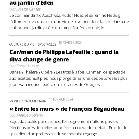
au jardin d’Eden
par
Juliette Gamet
Le commandant d’Auschwitz, Rudolf Höss, et sa femme Hedwig
s’efforcent de construire une vie de rêve pour leur famille dans une
maison avec jardin à côté du camp. Sur l’écran noir, le...
18 FÉVRIER 2024
CULTURE & ARTS
SPECTACLES
Car/men de Philippe Lafeuille : quand la
diva change de genre
par
Sarah Joyaux
Danse ? Théâtre ? Opéra ? Les trois à la fois. Car/men, ce spectacle
aux facettes multiples, nous plonge dans l’une des oeuvres les plus
jouées au monde, opéra en trois actes de Georges...
14 FÉVRIER 2024
MONDE CONTEMPORAIN
« Entre les murs » de François Bégaudeau
par
Mathieu Salami
Sujet d’actualité par essence, l’enseignement n’attend pas les
élections présidentielles pour être au cœur des débats. En effet, le
quotidien d’un professeur du secondaire regorge...