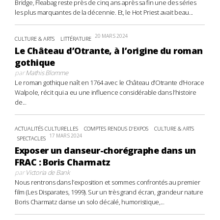
Bridge, Fleabag reste près de cinq ans après sa fin une des séries
les plus marquantes de la décennie. Et, le Hot Priest avait beau...
20 MARS 2024
CULTURE & ARTS
LITTÉRATURE
Le Château d’Otrante, à l’origine du roman
gothique
par
Mathis Blomme
Le roman gothique naît en 1764 avec le Château d’Otrante d’Horace
Walpole, récit qui a eu une influence considérable dans l’histoire
de...
ACTUALITÉS CULTURELLES
COMPTES RENDUS D'EXPOS
CULTURE & ARTS
17 MARS 2024
SPECTACLES
Exposer un danseur-chorégraphe dans un
FRAC : Boris Charmatz
par
Victoria de Bank
Nous rentrons dans l’exposition et sommes confrontés au premier
film (Les Disparates, 1999). Sur un très grand écran, grandeur nature
Boris Charmatz danse un solo décalé, humoristique,...