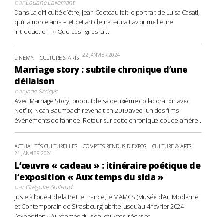
par
Louane Lallemant
Dans La difficulté d’être, Jean Cocteau fait le portrait de Luisa Casati,
qu’il amorce ainsi – et cet article ne saurait avoir meilleure
introduction : « Que ces lignes lui...
22 JANVIER 2024
CINÉMA
CULTURE & ARTS
Marriage story : subtile chronique d’une
déliaison
par
Jade Serieys
Avec Marriage Story, produit de sa deuxième collaboration avec
Netflix, Noah Baumbach revenait en 2019 avec l’un des films
évènements de l’année. Retour sur cette chronique douce-amère...
ACTUALITÉS CULTURELLES
COMPTES RENDUS D'EXPOS
CULTURE & ARTS
21 JANVIER 2024
L’œuvre « cadeau » : itinéraire poétique de
l’exposition « Aux temps du sida »
par
Grégoire Suillaud
Juste à l’ouest de la Petite France, le MAMCS (Musée d’Art Moderne
et Contemporain de Strasbourg) abrite jusqu’au 4 février 2024
l’exposition « Aux temps du sida, œuvres, récits et...