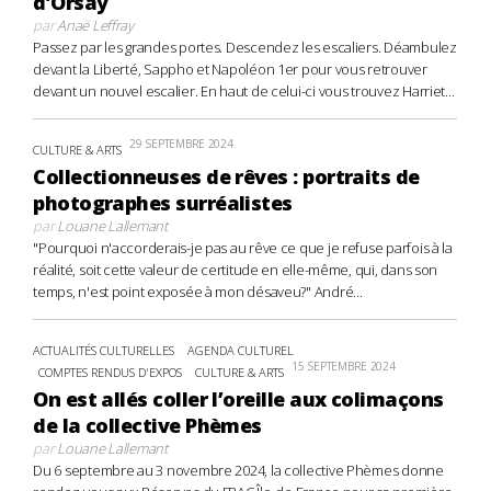
d’Orsay
par
Anaë Leffray
Passez par les grandes portes. Descendez les escaliers. Déambulez
devant la Liberté, Sappho et Napoléon 1er pour vous retrouver
devant un nouvel escalier. En haut de celui-ci vous trouvez Harriet...
29 SEPTEMBRE 2024
CULTURE & ARTS
Collectionneuses de rêves : portraits de
photographes surréalistes
par
Louane Lallemant
"Pourquoi n'accorderais-je pas au rêve ce que je refuse parfois à la
réalité, soit cette valeur de certitude en elle-même, qui, dans son
temps, n'est point exposée à mon désaveu?" André...
ACTUALITÉS CULTURELLES
AGENDA CULTUREL
15 SEPTEMBRE 2024
COMPTES RENDUS D'EXPOS
CULTURE & ARTS
On est allés coller l’oreille aux colimaçons
de la collective Phèmes
par
Louane Lallemant
Du 6 septembre au 3 novembre 2024, la collective Phèmes donne