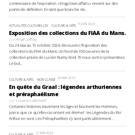
commissaire de l’exposition « Dragclown affairs » revient sur des
points de définition. En tant que branche de...
9 JUIN 2024
ACTUALITÉS CULTURELLES
CULTURE & ARTS
Exposition des collections du FIAA du Mans.
par
Anaë Leffray
Du 24 mai au 13 octobre 2024, découvrez l’Exposition des
collections du FIAA du Mans. Un fond de 350 oeuvres de la
collection privée de Lucien Ruimy dont 70 nous sont ici présentées.
Le but...
26 MAI 2024
CULTURE & ARTS
NON CLASSÉ
En quête du Graal : légendes arthuriennes
et préraphaélisme
par
Louane Lallemant
Certaines histoires traversent les âges et fascinent les Hommes,
parce que ce qu'elles racontent est éternel : les Légendes du Roi
Arthur en sont. Les Préraphaélites s'y sont particulièrement...
12 MAI 2024
CULTURE & ARTS