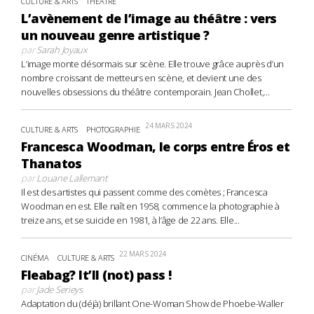
CULTURE & ARTS
THÉÂTRE
L’avènement de l’image au théâtre : vers
un nouveau genre artistique ?
par
Sarah Joyaux
L’image monte désormais sur scène. Elle trouve grâce auprès d’un
nombre croissant de metteurs en scène, et devient une des
nouvelles obsessions du théâtre contemporain. Jean Chollet,...
24 MARS 2024
CULTURE & ARTS
PHOTOGRAPHIE
Francesca Woodman, le corps entre Éros et
Thanatos
par
Louane Lallemant
Il est des artistes qui passent comme des comètes ; Francesca
Woodman en est. Elle naît en 1958, commence la photographie à
treize ans, et se suicide en 1981, à l’âge de 22 ans. Elle...
22 MARS 2024
CINÉMA
CULTURE & ARTS
Fleabag? It’ll (not) pass !
par
Jade Serieys
Adaptation du (déjà) brillant One-Woman Show de Phoebe-Waller