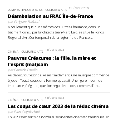
11 FÉVRIER 2024
COMPTES RENDUS D'EXPOS
CULTURE & ARTS
Déambulation au FRAC Île-de-France
par
Grégoire Suillaud
À seulement quelques mètres des Buttes-Chaumont, dans un
bâtiment conçu par l’architecte Jean-Marc Lalo, se situe le Fonds
Régional d’Art Contemporain de la région Île-de-France....
6 FÉVRIER 2024
CINÉMA
CULTURE & ARTS
Pauvres Créatures : la fille, la mère et
l’esprit (mal)sain
par
Gabriela Portillo
Au début, tout est noir. Assez timidement, une musique commence
à jouer. Tout à coup, une femme apparaît. Une figure inconnue,
imposante, élégante, que l’on regarde de dos, comme si l’on...
1 FÉVRIER 2024
CINÉMA
CULTURE & ARTS
Les coups de cœur 2023 de la rédac cinéma
par
Evan Gogolachvili
En 2023 sont sortis de nombreuses pépites cinématographiques, et