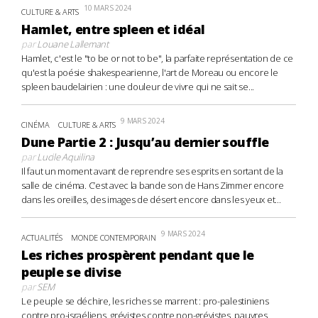
10 MARS 2024
CULTURE & ARTS
Hamlet, entre spleen et idéal
par
Louane Lallemant
Hamlet, c'est le "to be or not to be", la parfaite représentation de ce
qu'est la poésie shakespearienne, l'art de Moreau ou encore le
spleen baudelairien : une douleur de vivre qui ne sait se...
9 MARS 2024
CINÉMA
CULTURE & ARTS
Dune Partie 2 : Jusqu’au dernier souffle
par
Lucile Aquilina
Il faut un moment avant de reprendre ses esprits en sortant de la
salle de cinéma. C’est avec la bande son de Hans Zimmer encore
dans les oreilles, des images de désert encore dans les yeux et...
9 MARS 2024
ACTUALITÉS
MONDE CONTEMPORAIN
Les riches prospèrent pendant que le
peuple se divise
par
SEM
Le peuple se déchire, les riches se marrent : pro-palestiniens
contre pro-israéliens, grévistes contre non-grévistes, pauvres