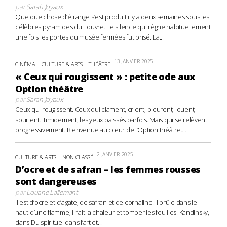
par
Sarah Joyaux
Quelque chose d’étrange s’est produit il y a deux semaines sous les
célèbres pyramides du Louvre. Le silence qui règne habituellement
une fois les portes du musée fermées fut brisé. La...
13 JANVIER 2025
CINÉMA
CULTURE & ARTS
THÉÂTRE
« Ceux qui rougissent » : petite ode aux
Option théâtre
par
Sarah Joyaux
Ceux qui rougissent. Ceux qui clament, crient, pleurent, jouent,
sourient. Timidement, les yeux baissés parfois. Mais qui se relèvent
progressivement. Bienvenue au cœur de l’Option théâtre....
2 JANVIER 2025
CULTURE & ARTS
NON CLASSÉ
D’ocre et de safran – les femmes rousses
sont dangereuses
par
Louane Lallemant
Il est d’ocre et d’agate, de safran et de cornaline. Il brûle dans le
haut d’une flamme, il fait la chaleur et tomber les feuilles. Kandinsky,
dans Du spirituel dans l’art et...