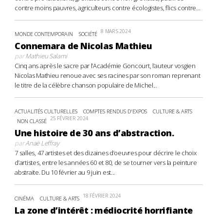
contre moins pauvres, agriculteurs contre écologistes, flics contre...
8 MARS 2024
MONDE CONTEMPORAIN
SOCIÉTÉ
Connemara de Nicolas Mathieu
par
Mathieu Salami
Cinq ans après le sacre par l’Académie Goncourt, l’auteur vosgien
Nicolas Mathieu renoue avec ses racines par son roman reprenant
le titre de la célèbre chanson populaire de Michel...
ACTUALITÉS CULTURELLES
COMPTES RENDUS D'EXPOS
CULTURE & ARTS
25 FÉVRIER 2024
NON CLASSÉ
Une histoire de 30 ans d’abstraction.
par
Anaë Leffray
7 salles, 47 artistes et des dizaines d’oeuvres pour décrire le choix
d’artistes, entre les années 60 et 80, de se tourner vers la peinture
abstraite. Du 10 février au 9 juin est...
18 FÉVRIER 2024
CINÉMA
CULTURE & ARTS
La zone d’intérêt : médiocrité horrifiante