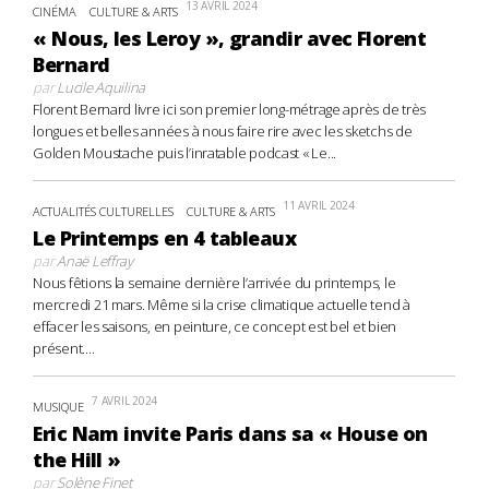
13 AVRIL 2024
CINÉMA
CULTURE & ARTS
« Nous, les Leroy », grandir avec Florent
Bernard
par
Lucile Aquilina
Florent Bernard livre ici son premier long-métrage après de très
longues et belles années à nous faire rire avec les sketchs de
Golden Moustache puis l’inratable podcast « Le...
11 AVRIL 2024
ACTUALITÉS CULTURELLES
CULTURE & ARTS
Le Printemps en 4 tableaux
par
Anaë Leffray
Nous fêtions la semaine dernière l’arrivée du printemps, le
mercredi 21 mars. Même si la crise climatique actuelle tend à
effacer les saisons, en peinture, ce concept est bel et bien
présent....
7 AVRIL 2024
MUSIQUE
Eric Nam invite Paris dans sa « House on
the Hill »
par
Solène Finet