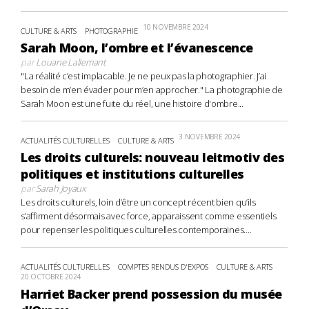
10 NOVEMBRE 2024
CULTURE & ARTS
PHOTOGRAPHIE
Sarah Moon, l’ombre et l’évanescence
par
Louane Lallemant
"La réalité c’est implacable. Je ne peux pas la photographier. J’ai
besoin de m’en évader pour m’en approcher." La photographie de
Sarah Moon est une fuite du réel, une histoire d'ombre...
3 NOVEMBRE 2024
ACTUALITÉS CULTURELLES
CULTURE & ARTS
Les droits culturels: nouveau leitmotiv des
politiques et institutions culturelles
par
Sarah Joyaux
Les droits culturels, loin d’être un concept récent bien qu’ils
s’affirment désormais avec force, apparaissent comme essentiels
pour repenser les politiques culturelles contemporaines....
ACTUALITÉS CULTURELLES
COMPTES RENDUS D'EXPOS
CULTURE & ARTS
20 OCTOBRE 2024
Harriet Backer prend possession du musée