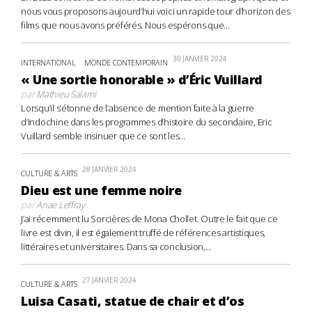
nous vous proposons aujourd’hui voici un rapide tour d’horizon des
films que nous avons préférés. Nous espérons que...
30 JANVIER 2024
INTERNATIONAL
MONDE CONTEMPORAIN
« Une sortie honorable » d’Éric Vuillard
par
Mathieu Salami
Lorsqu’il s’étonne de l’absence de mention faite à la guerre
d’Indochine dans les programmes d’histoire du secondaire, Eric
Vuillard semble insinuer que ce sont les...
28 JANVIER 2024
CULTURE & ARTS
Dieu est une femme noire
par
Anaë Leffray
J’ai récemment lu Sorcières de Mona Chollet. Outre le fait que ce
livre est divin, il est également truffé de références artistiques,
littéraires et universitaires. Dans sa conclusion,...
27 JANVIER 2024
CULTURE & ARTS
Luisa Casati, statue de chair et d’os