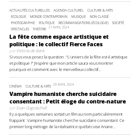
ACTUALITÉS CULTURELLES
AGENDA CULTUREL
CULTURE & ARTS
ECOLOGIE
MONDE CONTEMPORAIN
MUSIQUE
NON CLASSÉ
PHOTOGRAPHIE
POLITIQUE
RECOMMANDATIONS (ÉCOLOGIE)
SOCIÉTÉ
21 AVRIL 2024
SPECTACLES
THÉÂTRE
La fête comme espace artistique et
politique : le collectif Fierce Faces
par
Victoria de Bank
Si vous vous posez la question : “L’univers de la fête est-il artistique
et politique ?” J’espère que mon article saura vous montrer
pourquoi et comment avec le merveilleux collectif...
20 AVRIL 2024
CINÉMA
CULTURE & ARTS
Vampire humaniste cherche suicidaire
consentant : Petit éloge du contre-nature
par
Evan Gogolachvili
Il y a quelques semaines sortait un film au nom particulièrement
frappant : Vampire humaniste cherche suicidaire consentant. Ce
premier long métrage de la réalisatrice québécoise Ariane...