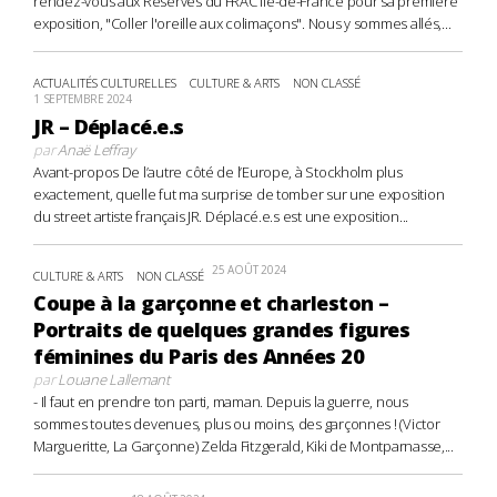
rendez-vous aux Réserves du FRAC Île-de-France pour sa première
exposition, "Coller l'oreille aux colimaçons". Nous y sommes allés,...
ACTUALITÉS CULTURELLES
CULTURE & ARTS
NON CLASSÉ
1 SEPTEMBRE 2024
JR – Déplacé.e.s
par
Anaë Leffray
Avant-propos De l’autre côté de l’Europe, à Stockholm plus
exactement, quelle fut ma surprise de tomber sur une exposition
du street artiste français JR. Déplacé.e.s est une exposition...
25 AOÛT 2024
CULTURE & ARTS
NON CLASSÉ
Coupe à la garçonne et charleston –
Portraits de quelques grandes figures
féminines du Paris des Années 20
par
Louane Lallemant
- Il faut en prendre ton parti, maman. Depuis la guerre, nous
sommes toutes devenues, plus ou moins, des garçonnes ! (Victor
Margueritte, La Garçonne) Zelda Fitzgerald, Kiki de Montparnasse,...