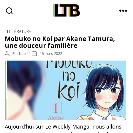
Le
Catégories
Tote
LITTÉRATURE
Bag
Mobuko no Koi par Akane Tamura,
-
une douceur familière
Média
Auteur
Par
Lise
Date
16 mars 2022
d'information
de
de
quotidienne
l’article
l’article
Aujourd’hui sur Le Weekly Manga, nous allons