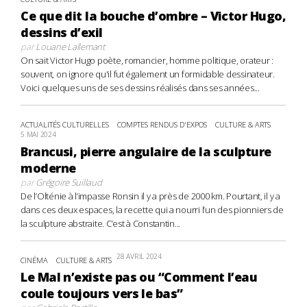
Ce que dit la bouche d’ombre – Victor Hugo,
dessins d’exil
par
Louane Lallemant
On sait Victor Hugo poète, romancier, homme politique, orateur :
souvent, on ignore qu'il fut également un formidable dessinateur.
Voici quelques uns de ses dessins réalisés dans ses années...
ACTUALITÉS CULTURELLES
COMPTES RENDUS D'EXPOS
CULTURE & ARTS
5 MAI 2024
Brancusi, pierre angulaire de la sculpture
moderne
par
Grégoire Suillaud
De l’Olténie à l’impasse Ronsin il y a près de 2000 km. Pourtant, il y a
dans ces deux espaces, la recette qui a nourri l’un des pionniers de
la sculpture abstraite. C’est à Constantin...
28 AVRIL 2024
CINÉMA
CULTURE & ARTS
Le Mal n’existe pas ou “Comment l’eau
coule toujours vers le bas”