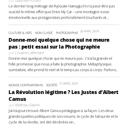
par
Gabriela Portillo
Le dernier long métrage de Ryûsuke Hamaguchi n’a peut-être pas
suscité le même effet que Drive My Car – une montagne russe
émotionnelle aux protagonistes profondément touchants et...
26 AVRIL 2024
CULTURE & ARTS
NON CLASSÉ
PHOTOGRAPHIE
Donne-moi quelque chose qui ne meure
pas : petit essai sur la Photographie
par
Louane Lallemant
Donne-moi quelque chose qui ne meure pas : c'est la grande et
folle promesse que nous a faite la photographie. Métaphysique,
surréaliste, elle prend le réel et le temps au corps à corps. Parlons...
21 AVRIL 2024
MONDE CONTEMPORAIN
SOCIÉTÉ
La Révolution légitime ? Les Justes d’Albert
Camus
par
Mathieu Salami
J’ai toujours trouvé Albert Camus pédagogue à sa façon. Les deux
grandes parties politiques de son oeuvre, le cycle de l’absurde et le
cycle de la révolte, ont été déclinées en...