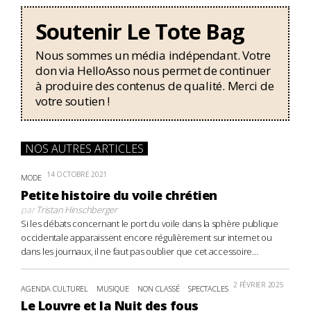
Soutenir Le Tote Bag
Nous sommes un média indépendant. Votre
don via HelloAsso nous permet de continuer
à produire des contenus de qualité. Merci de
votre soutien !
NOS AUTRES ARTICLES
14 OCTOBRE 2021
MODE
Petite histoire du voile chrétien
par
Tristan Hinschberger
Si les débats concernant le port du voile dans la sphère publique
occidentale apparaissent encore régulièrement sur internet ou
dans les journaux, il ne faut pas oublier que cet accessoire...
2 FÉVRIER 2025
AGENDA CULTUREL
MUSIQUE
NON CLASSÉ
SPECTACLES
Le Louvre et la Nuit des fous