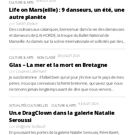
18 AOÛT 2024
CULTURE & ARTS
Life on Mars(eille) : 9 danseurs, un été, une
autre planète
par
Sarah Joyaux
Des coulisses aux calanques, bienvenue dans la vie des danseuses
et danseurs de (LA) HORDE, la troupe du Ballet National de
Marseille. Acclamés sur la scène internationale et sollicités par des...
28 JUILLET 2024
CULTURE & ARTS
NON CLASSÉ
Glas – La mer et la mort en Bretagne
par
Louane Lallemant
Je suis bretonne : il fallait bien qu'un jour j'écrive sur le pays de mes
pères. Vous qui connaissez la fierté bretonne, qui savez que nous
ne tenons jamais longtemps avant de dire que nous venons...
4 JUILLET 2024
ACTUALITÉS CULTURELLES
CULTURE & ARTS
Un.e DragClown dans la galerie Natalie
Seroussi
par
Grégoire Suillaud
En poussant les portes de la galerie Natalie Seroussi, Rémi Baert,