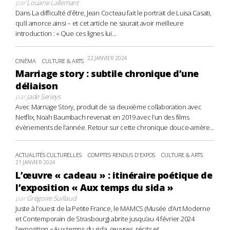
par
Louane Lallemant
Dans La difficulté d’être, Jean Cocteau fait le portrait de Luisa Casati,
qu’il amorce ainsi – et cet article ne saurait avoir meilleure
introduction : « Que ces lignes lui...
22 JANVIER 2024
CINÉMA
CULTURE & ARTS
Marriage story : subtile chronique d’une
déliaison
par
Jade Serieys
Avec Marriage Story, produit de sa deuxième collaboration avec
Netflix, Noah Baumbach revenait en 2019 avec l’un des films
évènements de l’année. Retour sur cette chronique douce-amère...
ACTUALITÉS CULTURELLES
COMPTES RENDUS D'EXPOS
CULTURE & ARTS
21 JANVIER 2024
L’œuvre « cadeau » : itinéraire poétique de
l’exposition « Aux temps du sida »
par
Grégoire Suillaud
Juste à l’ouest de la Petite France, le MAMCS (Musée d’Art Moderne
et Contemporain de Strasbourg) abrite jusqu’au 4 février 2024
l’exposition « Aux temps du sida, œuvres, récits et...