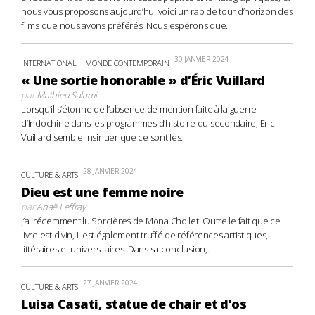
nous vous proposons aujourd’hui voici un rapide tour d’horizon des
films que nous avons préférés. Nous espérons que...
30 JANVIER 2024
INTERNATIONAL
MONDE CONTEMPORAIN
« Une sortie honorable » d’Éric Vuillard
par
Mathieu Salami
Lorsqu’il s’étonne de l’absence de mention faite à la guerre
d’Indochine dans les programmes d’histoire du secondaire, Eric
Vuillard semble insinuer que ce sont les...
28 JANVIER 2024
CULTURE & ARTS
Dieu est une femme noire
par
Anaë Leffray
J’ai récemment lu Sorcières de Mona Chollet. Outre le fait que ce
livre est divin, il est également truffé de références artistiques,
littéraires et universitaires. Dans sa conclusion,...
27 JANVIER 2024
CULTURE & ARTS
Luisa Casati, statue de chair et d’os