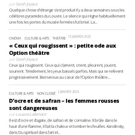
par
Sarah Joyaux
Quelque chose d’étrange s’est produit il y a deux semaines sous les
célèbres pyramides du Louvre. Le silence qui règne habituellement
une fois les portes du musée fermées fut brisé. La...
13 JANVIER 2025
CINÉMA
CULTURE & ARTS
THÉÂTRE
« Ceux qui rougissent » : petite ode aux
Option théâtre
par
Sarah Joyaux
Ceux qui rougissent. Ceux qui clament, crient, pleurent, jouent,
sourient. Timidement, les yeux baissés parfois. Mais qui se relèvent
progressivement. Bienvenue au cœur de l’Option théâtre....
2 JANVIER 2025
CULTURE & ARTS
NON CLASSÉ
D’ocre et de safran – les femmes rousses
sont dangereuses
par
Louane Lallemant
Il est d’ocre et d’agate, de safran et de cornaline. Il brûle dans le
haut d’une flamme, il fait la chaleur et tomber les feuilles. Kandinsky,
dans Du spirituel dans l’art et...