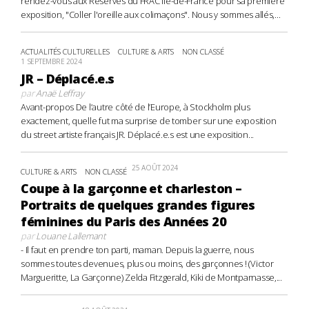
rendez-vous aux Réserves du FRAC Île-de-France pour sa première
exposition, "Coller l'oreille aux colimaçons". Nous y sommes allés,...
ACTUALITÉS CULTURELLES
CULTURE & ARTS
NON CLASSÉ
1 SEPTEMBRE 2024
JR – Déplacé.e.s
par
Anaë Leffray
Avant-propos De l’autre côté de l’Europe, à Stockholm plus
exactement, quelle fut ma surprise de tomber sur une exposition
du street artiste français JR. Déplacé.e.s est une exposition...
25 AOÛT 2024
CULTURE & ARTS
NON CLASSÉ
Coupe à la garçonne et charleston –
Portraits de quelques grandes figures
féminines du Paris des Années 20
par
Louane Lallemant
- Il faut en prendre ton parti, maman. Depuis la guerre, nous
sommes toutes devenues, plus ou moins, des garçonnes ! (Victor
Margueritte, La Garçonne) Zelda Fitzgerald, Kiki de Montparnasse,...