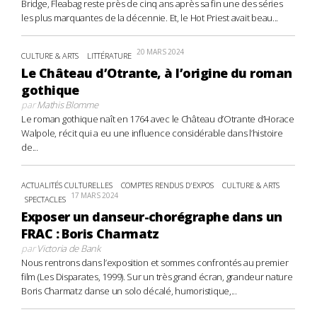
Bridge, Fleabag reste près de cinq ans après sa fin une des séries
les plus marquantes de la décennie. Et, le Hot Priest avait beau...
20 MARS 2024
CULTURE & ARTS
LITTÉRATURE
Le Château d’Otrante, à l’origine du roman
gothique
par
Mathis Blomme
Le roman gothique naît en 1764 avec le Château d’Otrante d’Horace
Walpole, récit qui a eu une influence considérable dans l’histoire
de...
ACTUALITÉS CULTURELLES
COMPTES RENDUS D'EXPOS
CULTURE & ARTS
17 MARS 2024
SPECTACLES
Exposer un danseur-chorégraphe dans un
FRAC : Boris Charmatz
par
Victoria de Bank
Nous rentrons dans l’exposition et sommes confrontés au premier
film (Les Disparates, 1999). Sur un très grand écran, grandeur nature
Boris Charmatz danse un solo décalé, humoristique,...