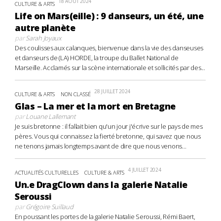
18 AOÛT 2024
CULTURE & ARTS
Life on Mars(eille) : 9 danseurs, un été, une
autre planète
par
Sarah Joyaux
Des coulisses aux calanques, bienvenue dans la vie des danseuses
et danseurs de (LA) HORDE, la troupe du Ballet National de
Marseille. Acclamés sur la scène internationale et sollicités par des...
28 JUILLET 2024
CULTURE & ARTS
NON CLASSÉ
Glas – La mer et la mort en Bretagne
par
Louane Lallemant
Je suis bretonne : il fallait bien qu'un jour j'écrive sur le pays de mes
pères. Vous qui connaissez la fierté bretonne, qui savez que nous
ne tenons jamais longtemps avant de dire que nous venons...
4 JUILLET 2024
ACTUALITÉS CULTURELLES
CULTURE & ARTS
Un.e DragClown dans la galerie Natalie
Seroussi
par
Grégoire Suillaud
En poussant les portes de la galerie Natalie Seroussi, Rémi Baert,