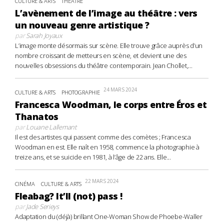
CULTURE & ARTS
THÉÂTRE
L’avènement de l’image au théâtre : vers
un nouveau genre artistique ?
par
Sarah Joyaux
L’image monte désormais sur scène. Elle trouve grâce auprès d’un
nombre croissant de metteurs en scène, et devient une des
nouvelles obsessions du théâtre contemporain. Jean Chollet,...
24 MARS 2024
CULTURE & ARTS
PHOTOGRAPHIE
Francesca Woodman, le corps entre Éros et
Thanatos
par
Louane Lallemant
Il est des artistes qui passent comme des comètes ; Francesca
Woodman en est. Elle naît en 1958, commence la photographie à
treize ans, et se suicide en 1981, à l’âge de 22 ans. Elle...
22 MARS 2024
CINÉMA
CULTURE & ARTS
Fleabag? It’ll (not) pass !
par
Jade Serieys
Adaptation du (déjà) brillant One-Woman Show de Phoebe-Waller