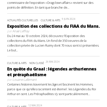
commissaire de l’exposition « Dragclown affairs » revient sur des
points de définition. En tant que branche de...
9 JUIN 2024
ACTUALITÉS CULTURELLES
CULTURE & ARTS
Exposition des collections du FIAA du Mans.
par
Anaë Leffray
Du 24 mai au 13 octobre 2024, découvrez l’Exposition des
collections du FIAA du Mans. Un fond de 350 oeuvres de la
collection privée de Lucien Ruimy dont 70 nous sont ici présentées.
Le but...
26 MAI 2024
CULTURE & ARTS
NON CLASSÉ
En quête du Graal : légendes arthuriennes
et préraphaélisme
par
Louane Lallemant
Certaines histoires traversent les âges et fascinent les Hommes,
parce que ce qu'elles racontent est éternel : les Légendes du Roi
Arthur en sont. Les Préraphaélites s'y sont particulièrement...
12 MAI 2024
CULTURE & ARTS