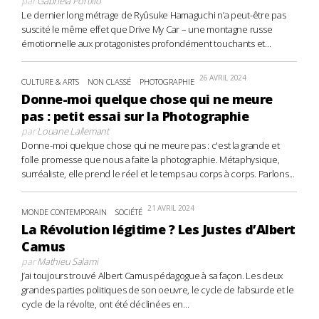
par
Gabriela Portillo
Le dernier long métrage de Ryûsuke Hamaguchi n’a peut-être pas
suscité le même effet que Drive My Car – une montagne russe
émotionnelle aux protagonistes profondément touchants et...
26 AVRIL 2024
CULTURE & ARTS
NON CLASSÉ
PHOTOGRAPHIE
Donne-moi quelque chose qui ne meure
pas : petit essai sur la Photographie
par
Louane Lallemant
Donne-moi quelque chose qui ne meure pas : c'est la grande et
folle promesse que nous a faite la photographie. Métaphysique,
surréaliste, elle prend le réel et le temps au corps à corps. Parlons...
21 AVRIL 2024
MONDE CONTEMPORAIN
SOCIÉTÉ
La Révolution légitime ? Les Justes d’Albert
Camus
par
Mathieu Salami
J’ai toujours trouvé Albert Camus pédagogue à sa façon. Les deux
grandes parties politiques de son oeuvre, le cycle de l’absurde et le
cycle de la révolte, ont été déclinées en...