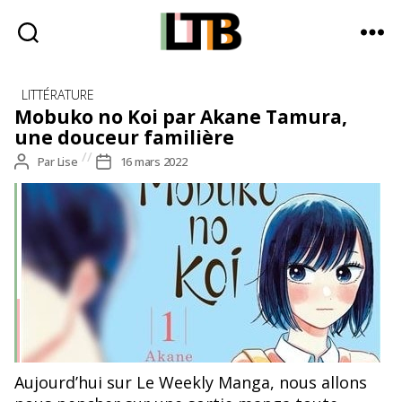
Le
Catégories
Tote
LITTÉRATURE
Bag
Mobuko no Koi par Akane Tamura,
-
une douceur familière
Média
Auteur
Par
Lise
Date
16 mars 2022
d'information
de
de
quotidienne
l’article
l’article
Aujourd’hui sur Le Weekly Manga, nous allons