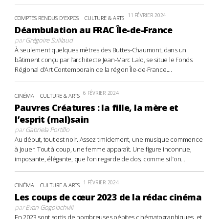
11 FÉVRIER 2024
COMPTES RENDUS D'EXPOS
CULTURE & ARTS
Déambulation au FRAC Île-de-France
par
Grégoire Suillaud
À seulement quelques mètres des Buttes-Chaumont, dans un
bâtiment conçu par l’architecte Jean-Marc Lalo, se situe le Fonds
Régional d’Art Contemporain de la région Île-de-France....
6 FÉVRIER 2024
CINÉMA
CULTURE & ARTS
Pauvres Créatures : la fille, la mère et
l’esprit (mal)sain
par
Gabriela Portillo
Au début, tout est noir. Assez timidement, une musique commence
à jouer. Tout à coup, une femme apparaît. Une figure inconnue,
imposante, élégante, que l’on regarde de dos, comme si l’on...
1 FÉVRIER 2024
CINÉMA
CULTURE & ARTS
Les coups de cœur 2023 de la rédac cinéma
par
Evan Gogolachvili
En 2023 sont sortis de nombreuses pépites cinématographiques, et