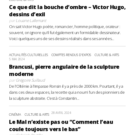
Ce que dit la bouche d’ombre – Victor Hugo,
dessins d’exil
par
Louane Lallemant
On sait Victor Hugo poète, romancier, homme politique, orateur :
souvent, on ignore qu'il fut également un formidable dessinateur.
Voici quelques uns de ses dessins réalisés dans ses années...
ACTUALITÉS CULTURELLES
COMPTES RENDUS D'EXPOS
CULTURE & ARTS
5 MAI 2024
Brancusi, pierre angulaire de la sculpture
moderne
par
Grégoire Suillaud
De l’Olténie à l’impasse Ronsin il y a près de 2000 km. Pourtant, il y a
dans ces deux espaces, la recette qui a nourri l’un des pionniers de
la sculpture abstraite. C’est à Constantin...
28 AVRIL 2024
CINÉMA
CULTURE & ARTS
Le Mal n’existe pas ou “Comment l’eau
coule toujours vers le bas”