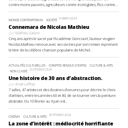
contre moins pauvres, agriculteurs contre écologistes, flics contre...
8 MARS 2024
MONDE CONTEMPORAIN
SOCIÉTÉ
Connemara de Nicolas Mathieu
par
Mathieu Salami
Cinq ans après le sacre par l’Académie Goncourt, l’auteur vosgien
Nicolas Mathieu renoue avec ses racines par son roman reprenant
le titre de la célèbre chanson populaire de Michel...
ACTUALITÉS CULTURELLES
COMPTES RENDUS D'EXPOS
CULTURE & ARTS
25 FÉVRIER 2024
NON CLASSÉ
Une histoire de 30 ans d’abstraction.
par
Anaë Leffray
7 salles, 47 artistes et des dizaines d’oeuvres pour décrire le choix
d’artistes, entre les années 60 et 80, de se tourner vers la peinture
abstraite. Du 10 février au 9 juin est...
18 FÉVRIER 2024
CINÉMA
CULTURE & ARTS
La zone d’intérêt : médiocrité horrifiante