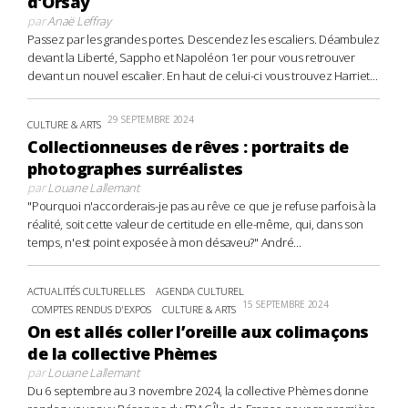
d’Orsay
par
Anaë Leffray
Passez par les grandes portes. Descendez les escaliers. Déambulez
devant la Liberté, Sappho et Napoléon 1er pour vous retrouver
devant un nouvel escalier. En haut de celui-ci vous trouvez Harriet...
29 SEPTEMBRE 2024
CULTURE & ARTS
Collectionneuses de rêves : portraits de
photographes surréalistes
par
Louane Lallemant
"Pourquoi n'accorderais-je pas au rêve ce que je refuse parfois à la
réalité, soit cette valeur de certitude en elle-même, qui, dans son
temps, n'est point exposée à mon désaveu?" André...
ACTUALITÉS CULTURELLES
AGENDA CULTUREL
15 SEPTEMBRE 2024
COMPTES RENDUS D'EXPOS
CULTURE & ARTS
On est allés coller l’oreille aux colimaçons
de la collective Phèmes
par
Louane Lallemant
Du 6 septembre au 3 novembre 2024, la collective Phèmes donne