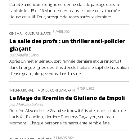
L’artiste américain d’origine coréenne était de passage dans la
capitale les 15 et 16 Mars derniers dans le cadre de sa tournée
House on a Hill Tour, presque deux ans après sa dernière...
6 AVRIL 2024
CINÉMA
CULTURE & ARTS
La salle des profs : un thriller anti-policier
glaçant
par
Maëlle Ullmo
Après Un métier sérieux, sorti l’année dernière et qui s’inscrivait
dans la longue lignée des films d’école traitant le sujet de la vocation
d’enseignant, plongez-vous dans La salle...
4 AVRIL 2024
INTERNATIONAL
MONDE CONTEMPORAIN
Le Mage du Kremlin de Giuliano da Empoli
par
Mathieu Salami
Derrière Alexandre Le Grand se trouvait Aristote ; dans l’ombre de
Louis XIII, Richelieu ; derrière Daenerys Targaryen, ser Jorah
Mormont… Chaque personnalité marquante semble être...
31 MARS 2024