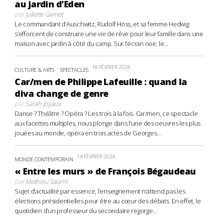
au jardin d’Eden
par
Juliette Gamet
Le commandant d’Auschwitz, Rudolf Höss, et sa femme Hedwig
s’efforcent de construire une vie de rêve pour leur famille dans une
maison avec jardin à côté du camp. Sur l’écran noir, le...
18 FÉVRIER 2024
CULTURE & ARTS
SPECTACLES
Car/men de Philippe Lafeuille : quand la
diva change de genre
par
Sarah Joyaux
Danse ? Théâtre ? Opéra ? Les trois à la fois. Car/men, ce spectacle
aux facettes multiples, nous plonge dans l’une des oeuvres les plus
jouées au monde, opéra en trois actes de Georges...
14 FÉVRIER 2024
MONDE CONTEMPORAIN
« Entre les murs » de François Bégaudeau
par
Mathieu Salami
Sujet d’actualité par essence, l’enseignement n’attend pas les
élections présidentielles pour être au cœur des débats. En effet, le
quotidien d’un professeur du secondaire regorge...