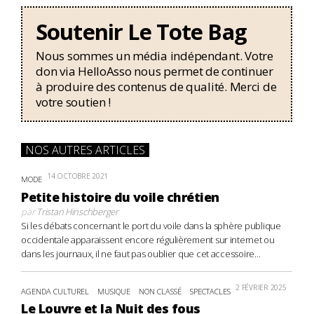
Soutenir Le Tote Bag
Nous sommes un média indépendant. Votre
don via HelloAsso nous permet de continuer
à produire des contenus de qualité. Merci de
votre soutien !
NOS AUTRES ARTICLES
14 OCTOBRE 2021
MODE
Petite histoire du voile chrétien
par
Tristan Hinschberger
Si les débats concernant le port du voile dans la sphère publique
occidentale apparaissent encore régulièrement sur internet ou
dans les journaux, il ne faut pas oublier que cet accessoire...
2 FÉVRIER 2025
AGENDA CULTUREL
MUSIQUE
NON CLASSÉ
SPECTACLES
Le Louvre et la Nuit des fous