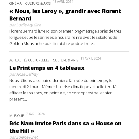
13 AVRIL 2024
CINÉMA
CULTURE & ARTS
« Nous, les Leroy », grandir avec Florent
Bernard
par
Lucile Aquilina
Florent Bernard livre ici son premier long-métrage après de très
longues et belles années à nous faire rire avec les sketchs de
Golden Moustache puis l’inratable podcast « Le...
11 AVRIL 2024
ACTUALITÉS CULTURELLES
CULTURE & ARTS
Le Printemps en 4 tableaux
par
Anaë Leffray
Nous fêtions la semaine dernière l’arrivée du printemps, le
mercredi 21 mars. Même si la crise climatique actuelle tend à
effacer les saisons, en peinture, ce concept est bel et bien
présent....
7 AVRIL 2024
MUSIQUE
Eric Nam invite Paris dans sa « House on
the Hill »
par
Solène Finet