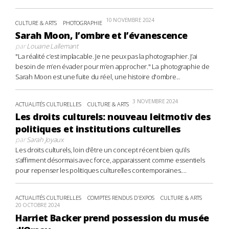
10 NOVEMBRE 2024
CULTURE & ARTS
PHOTOGRAPHIE
Sarah Moon, l’ombre et l’évanescence
par
Louane Lallemant
"La réalité c’est implacable. Je ne peux pas la photographier. J’ai
besoin de m’en évader pour m’en approcher." La photographie de
Sarah Moon est une fuite du réel, une histoire d'ombre...
3 NOVEMBRE 2024
ACTUALITÉS CULTURELLES
CULTURE & ARTS
Les droits culturels: nouveau leitmotiv des
politiques et institutions culturelles
par
Sarah Joyaux
Les droits culturels, loin d’être un concept récent bien qu’ils
s’affirment désormais avec force, apparaissent comme essentiels
pour repenser les politiques culturelles contemporaines....
ACTUALITÉS CULTURELLES
COMPTES RENDUS D'EXPOS
CULTURE & ARTS
20 OCTOBRE 2024
Harriet Backer prend possession du musée