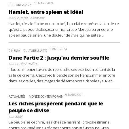
10 MARS 2024
CULTURE & ARTS
Hamlet, entre spleen et idéal
par
Louane Lallemant
Hamlet, c'est le "to be or not to be", la parfaite représentation de ce
qu'est la poésie shakespearienne, l'art de Moreau ou encore le
spleen baudelairien : une douleur de vivre qui ne sait se...
9 MARS 2024
CINÉMA
CULTURE & ARTS
Dune Partie 2 : Jusqu’au dernier souffle
par
Lucile Aquilina
Il faut un moment avant de reprendre ses esprits en sortant de la
salle de cinéma. C’est avec la bande son de Hans Zimmer encore
dans les oreilles, des images de désert encore dans les yeux et...
9 MARS 2024
ACTUALITÉS
MONDE CONTEMPORAIN
Les riches prospèrent pendant que le
peuple se divise
par
SEM
Le peuple se déchire, les riches se marrent : pro-palestiniens
contre pro-israéliens, grévistes contre non-grévistes, pauvres