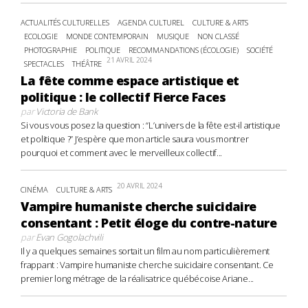
ACTUALITÉS CULTURELLES
AGENDA CULTUREL
CULTURE & ARTS
ECOLOGIE
MONDE CONTEMPORAIN
MUSIQUE
NON CLASSÉ
PHOTOGRAPHIE
POLITIQUE
RECOMMANDATIONS (ÉCOLOGIE)
SOCIÉTÉ
21 AVRIL 2024
SPECTACLES
THÉÂTRE
La fête comme espace artistique et
politique : le collectif Fierce Faces
par
Victoria de Bank
Si vous vous posez la question : “L’univers de la fête est-il artistique
et politique ?” J’espère que mon article saura vous montrer
pourquoi et comment avec le merveilleux collectif...
20 AVRIL 2024
CINÉMA
CULTURE & ARTS
Vampire humaniste cherche suicidaire
consentant : Petit éloge du contre-nature
par
Evan Gogolachvili
Il y a quelques semaines sortait un film au nom particulièrement
frappant : Vampire humaniste cherche suicidaire consentant. Ce
premier long métrage de la réalisatrice québécoise Ariane...