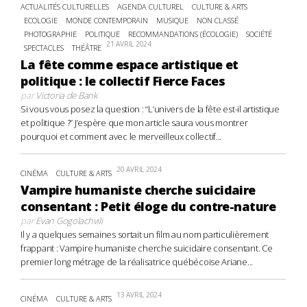
ACTUALITÉS CULTURELLES
AGENDA CULTUREL
CULTURE & ARTS
ECOLOGIE
MONDE CONTEMPORAIN
MUSIQUE
NON CLASSÉ
PHOTOGRAPHIE
POLITIQUE
RECOMMANDATIONS (ÉCOLOGIE)
SOCIÉTÉ
21 AVRIL 2024
SPECTACLES
THÉÂTRE
La fête comme espace artistique et
politique : le collectif Fierce Faces
par
Victoria de Bank
Si vous vous posez la question : “L’univers de la fête est-il artistique
et politique ?” J’espère que mon article saura vous montrer
pourquoi et comment avec le merveilleux collectif...
20 AVRIL 2024
CINÉMA
CULTURE & ARTS
Vampire humaniste cherche suicidaire
consentant : Petit éloge du contre-nature
par
Evan Gogolachvili
Il y a quelques semaines sortait un film au nom particulièrement
frappant : Vampire humaniste cherche suicidaire consentant. Ce
premier long métrage de la réalisatrice québécoise Ariane...
13 AVRIL 2024
CINÉMA
CULTURE & ARTS