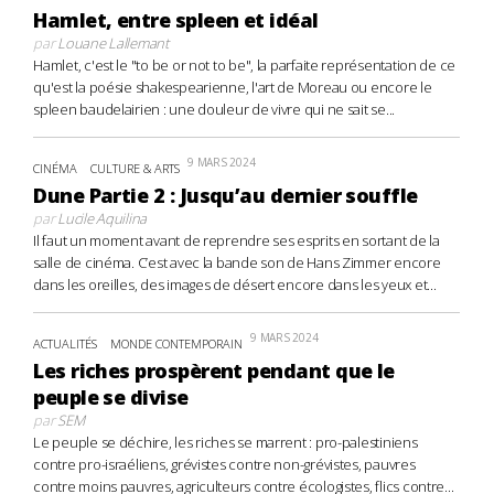
Hamlet, entre spleen et idéal
par
Louane Lallemant
Hamlet, c'est le "to be or not to be", la parfaite représentation de ce
qu'est la poésie shakespearienne, l'art de Moreau ou encore le
spleen baudelairien : une douleur de vivre qui ne sait se...
9 MARS 2024
CINÉMA
CULTURE & ARTS
Dune Partie 2 : Jusqu’au dernier souffle
par
Lucile Aquilina
Il faut un moment avant de reprendre ses esprits en sortant de la
salle de cinéma. C’est avec la bande son de Hans Zimmer encore
dans les oreilles, des images de désert encore dans les yeux et...
9 MARS 2024
ACTUALITÉS
MONDE CONTEMPORAIN
Les riches prospèrent pendant que le
peuple se divise
par
SEM
Le peuple se déchire, les riches se marrent : pro-palestiniens
contre pro-israéliens, grévistes contre non-grévistes, pauvres
contre moins pauvres, agriculteurs contre écologistes, flics contre...