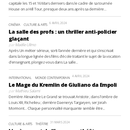
capitale les 15 et 16 Mars derniers dans le cadre de sa tournée
House on a Hill Tour, presque deux ans après sa dernière...
6 AVRIL 2024
CINÉMA
CULTURE & ARTS
La salle des profs : un thriller anti-policier
glaçant
par
Maëlle Ullmo
Après Un métier sérieux, sorti l’année dernière et qui s’inscrivait
dans la longue lignée des films d’école traitant le sujet de la vocation
d’enseignant, plongez-vous dans La salle...
4 AVRIL 2024
INTERNATIONAL
MONDE CONTEMPORAIN
Le Mage du Kremlin de Giuliano da Empoli
par
Mathieu Salami
Derrière Alexandre Le Grand se trouvait Aristote ; dans l’ombre de
Louis XIII, Richelieu ; derrière Daenerys Targaryen, ser Jorah
Mormont… Chaque personnalité marquante semble être...
31 MARS 2024
CULTURE & ARTS
THÉÂTRE