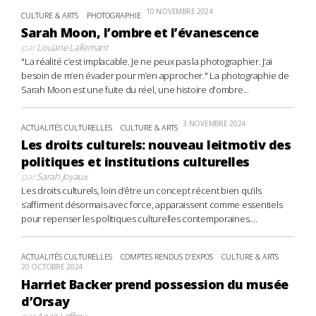
10 NOVEMBRE 2024
CULTURE & ARTS
PHOTOGRAPHIE
Sarah Moon, l’ombre et l’évanescence
par
Louane Lallemant
"La réalité c’est implacable. Je ne peux pas la photographier. J’ai
besoin de m’en évader pour m’en approcher." La photographie de
Sarah Moon est une fuite du réel, une histoire d'ombre...
3 NOVEMBRE 2024
ACTUALITÉS CULTURELLES
CULTURE & ARTS
Les droits culturels: nouveau leitmotiv des
politiques et institutions culturelles
par
Sarah Joyaux
Les droits culturels, loin d’être un concept récent bien qu’ils
s’affirment désormais avec force, apparaissent comme essentiels
pour repenser les politiques culturelles contemporaines....
ACTUALITÉS CULTURELLES
COMPTES RENDUS D'EXPOS
CULTURE & ARTS
20 OCTOBRE 2024
Harriet Backer prend possession du musée
d’Orsay
par
Anaë Leffray