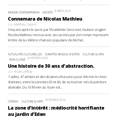
8 MARS 2024
MONDE CONTEMPORAIN
SOCIÉTÉ
Connemara de Nicolas Mathieu
par
Mathieu Salami
Cinq ans après le sacre par l’Académie Goncourt, l’auteur vosgien
Nicolas Mathieu renoue avec ses racines par son roman reprenant
le titre de la célèbre chanson populaire de Michel...
ACTUALITÉS CULTURELLES
COMPTES RENDUS D'EXPOS
CULTURE & ARTS
25 FÉVRIER 2024
NON CLASSÉ
Une histoire de 30 ans d’abstraction.
par
Anaë Leffray
7 salles, 47 artistes et des dizaines d’oeuvres pour décrire le choix
d’artistes, entre les années 60 et 80, de se tourner vers la peinture
abstraite. Du 10 février au 9 juin est...
18 FÉVRIER 2024
CINÉMA
CULTURE & ARTS
La zone d’intérêt : médiocrité horrifiante
au jardin d’Eden