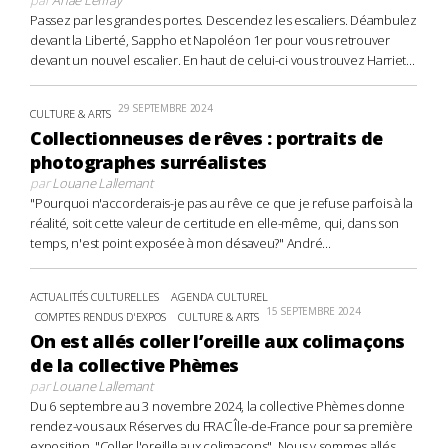
Passez par les grandes portes. Descendez les escaliers. Déambulez
devant la Liberté, Sappho et Napoléon 1er pour vous retrouver
devant un nouvel escalier. En haut de celui-ci vous trouvez Harriet...
29 SEPTEMBRE 2024
CULTURE & ARTS
Collectionneuses de rêves : portraits de
photographes surréalistes
par
Louane Lallemant
"Pourquoi n'accorderais-je pas au rêve ce que je refuse parfois à la
réalité, soit cette valeur de certitude en elle-même, qui, dans son
temps, n'est point exposée à mon désaveu?" André...
ACTUALITÉS CULTURELLES
AGENDA CULTUREL
15 SEPTEMBRE 2024
COMPTES RENDUS D'EXPOS
CULTURE & ARTS
On est allés coller l’oreille aux colimaçons
de la collective Phèmes
par
Louane Lallemant
Du 6 septembre au 3 novembre 2024, la collective Phèmes donne
rendez-vous aux Réserves du FRAC Île-de-France pour sa première
exposition, "Coller l'oreille aux colimaçons". Nous y sommes allés,...