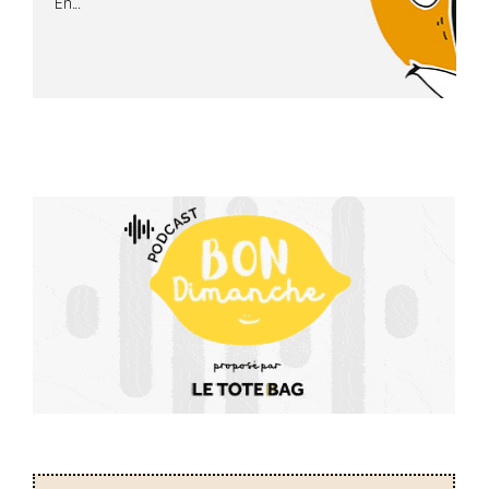
En...