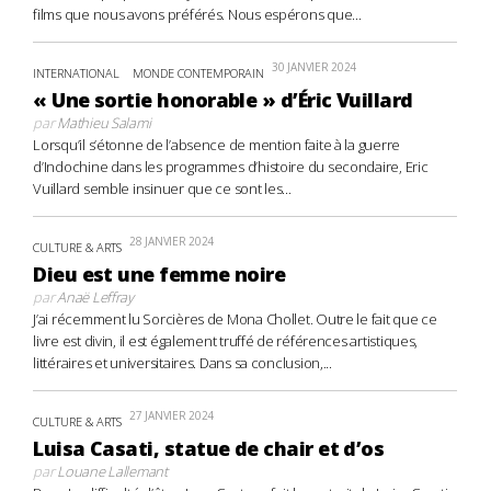
films que nous avons préférés. Nous espérons que...
30 JANVIER 2024
INTERNATIONAL
MONDE CONTEMPORAIN
« Une sortie honorable » d’Éric Vuillard
par
Mathieu Salami
Lorsqu’il s’étonne de l’absence de mention faite à la guerre
d’Indochine dans les programmes d’histoire du secondaire, Eric
Vuillard semble insinuer que ce sont les...
28 JANVIER 2024
CULTURE & ARTS
Dieu est une femme noire
par
Anaë Leffray
J’ai récemment lu Sorcières de Mona Chollet. Outre le fait que ce
livre est divin, il est également truffé de références artistiques,
littéraires et universitaires. Dans sa conclusion,...
27 JANVIER 2024
CULTURE & ARTS
Luisa Casati, statue de chair et d’os
par
Louane Lallemant