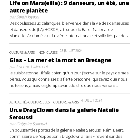
Life on Mars(eille) : 9 danseurs, un été, une
autre planète
par
Sarah Joyaux
Des coulisses aux calanques, bienvenue dans la vie des danseuses
et danseurs de (LA) HORDE, la troupe du Ballet National de
Marseille. Acclamés sur la scène internationale et sollicités par des...
28 JUILLET 2024
CULTURE & ARTS
NON CLASSÉ
Glas – La mer et la mort en Bretagne
par
Louane Lallemant
Je suis bretonne : il fallait bien qu'un jour j'écrive sur le pays de mes
pères. Vous qui connaissez la fierté bretonne, qui savez que nous
ne tenons jamais longtemps avant de dire que nous venons...
4 JUILLET 2024
ACTUALITÉS CULTURELLES
CULTURE & ARTS
Un.e DragClown dans la galerie Natalie
Seroussi
par
Grégoire Suillaud
En poussant les portes de la galerie Natalie Seroussi, Rémi Baert,
commissaire de l’exposition « Dragclown affairs » revient sur des