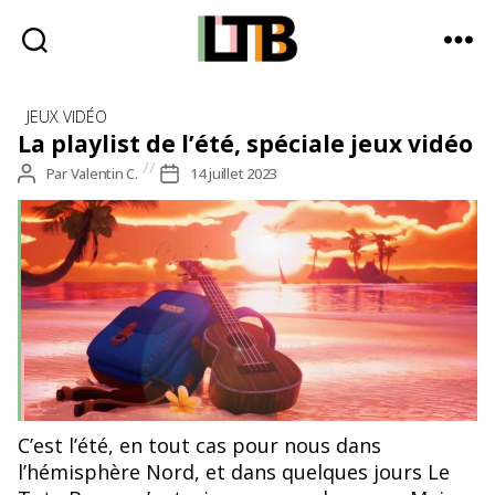
Le
Catégories
Tote
JEUX VIDÉO
Bag
La playlist de l’été, spéciale jeux vidéo
-
Auteur
Par
Valentin C.
Date
14 juillet 2023
Média
de
de
d'information
l’article
l’article
quotidienne
C’est l’été, en tout cas pour nous dans
l’hémisphère Nord, et dans quelques jours Le