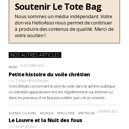
Soutenir Le Tote Bag
Nous sommes un média indépendant. Votre
don via HelloAsso nous permet de continuer
à produire des contenus de qualité. Merci de
votre soutien !
NOS AUTRES ARTICLES
14 OCTOBRE 2021
MODE
Petite histoire du voile chrétien
par
Tristan Hinschberger
Si les débats concernant le port du voile dans la sphère publique
occidentale apparaissent encore régulièrement sur internet ou
dans les journaux, il ne faut pas oublier que cet accessoire...
2 FÉVRIER 2025
AGENDA CULTUREL
MUSIQUE
NON CLASSÉ
SPECTACLES
Le Louvre et la Nuit des fous
par
Sarah Joyaux