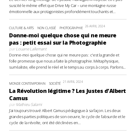
suscité le même effet que Drive My Car – une montagne russe
émotionnelle aux protagonistes profondément touchants et...
26 AVRIL 2024
CULTURE & ARTS
NON CLASSÉ
PHOTOGRAPHIE
Donne-moi quelque chose qui ne meure
pas : petit essai sur la Photographie
par
Louane Lallemant
Donne-moi quelque chose qui ne meure pas : c'est la grande et
folle promesse que nous a faite la photographie. Métaphysique,
surréaliste, elle prend le réel et le temps au corps à corps. Parlons...
21 AVRIL 2024
MONDE CONTEMPORAIN
SOCIÉTÉ
La Révolution légitime ? Les Justes d’Albert
Camus
par
Mathieu Salami
J’ai toujours trouvé Albert Camus pédagogue à sa façon. Les deux
grandes parties politiques de son oeuvre, le cycle de l’absurde et le
cycle de la révolte, ont été déclinées en...