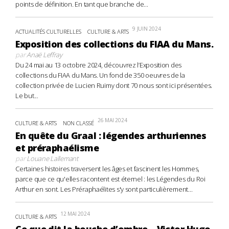
points de définition. En tant que branche de...
9 JUIN 2024
ACTUALITÉS CULTURELLES
CULTURE & ARTS
Exposition des collections du FIAA du Mans.
par
Anaë Leffray
Du 24 mai au 13 octobre 2024, découvrez l’Exposition des
collections du FIAA du Mans. Un fond de 350 oeuvres de la
collection privée de Lucien Ruimy dont 70 nous sont ici présentées.
Le but...
26 MAI 2024
CULTURE & ARTS
NON CLASSÉ
En quête du Graal : légendes arthuriennes
et préraphaélisme
par
Louane Lallemant
Certaines histoires traversent les âges et fascinent les Hommes,
parce que ce qu'elles racontent est éternel : les Légendes du Roi
Arthur en sont. Les Préraphaélites s'y sont particulièrement...
12 MAI 2024
CULTURE & ARTS
Ce que dit la bouche d’ombre – Victor Hugo,