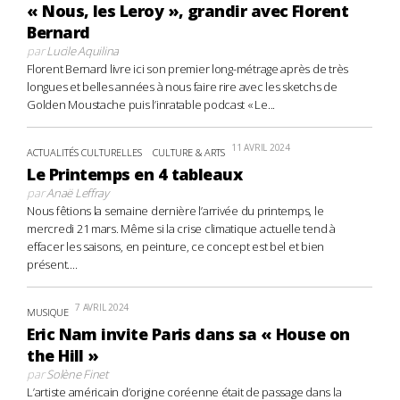
« Nous, les Leroy », grandir avec Florent
Bernard
par
Lucile Aquilina
Florent Bernard livre ici son premier long-métrage après de très
longues et belles années à nous faire rire avec les sketchs de
Golden Moustache puis l’inratable podcast « Le...
11 AVRIL 2024
ACTUALITÉS CULTURELLES
CULTURE & ARTS
Le Printemps en 4 tableaux
par
Anaë Leffray
Nous fêtions la semaine dernière l’arrivée du printemps, le
mercredi 21 mars. Même si la crise climatique actuelle tend à
effacer les saisons, en peinture, ce concept est bel et bien
présent....
7 AVRIL 2024
MUSIQUE
Eric Nam invite Paris dans sa « House on
the Hill »
par
Solène Finet
L’artiste américain d’origine coréenne était de passage dans la