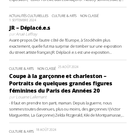
ACTUALITÉS CULTURELLES
CULTURE & ARTS
NON CLASSÉ
1 SEPTEMBRE 2024
JR – Déplacé.e.s
par
Anaë Leffray
Avant-propos De l’autre côté de l’Europe, à Stockholm plus
exactement, quelle fut ma surprise de tomber sur une exposition
du street artiste français JR. Déplacé.e.s est une exposition...
25 AOÛT 2024
CULTURE & ARTS
NON CLASSÉ
Coupe à la garçonne et charleston –
Portraits de quelques grandes figures
féminines du Paris des Années 20
par
Louane Lallemant
- Il faut en prendre ton parti, maman. Depuis la guerre, nous
sommes toutes devenues, plus ou moins, des garçonnes ! (Victor
Margueritte, La Garçonne) Zelda Fitzgerald, Kiki de Montparnasse,...
18 AOÛT 2024
CULTURE & ARTS