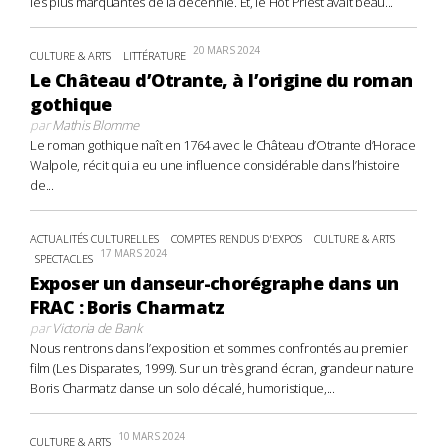
les plus marquantes de la décennie. Et, le Hot Priest avait beau...
20 MARS 2024
CULTURE & ARTS
LITTÉRATURE
Le Château d’Otrante, à l’origine du roman
gothique
par
Mathis Blomme
Le roman gothique naît en 1764 avec le Château d’Otrante d’Horace
Walpole, récit qui a eu une influence considérable dans l’histoire
de...
ACTUALITÉS CULTURELLES
COMPTES RENDUS D'EXPOS
CULTURE & ARTS
17 MARS 2024
SPECTACLES
Exposer un danseur-chorégraphe dans un
FRAC : Boris Charmatz
par
Victoria de Bank
Nous rentrons dans l’exposition et sommes confrontés au premier
film (Les Disparates, 1999). Sur un très grand écran, grandeur nature
Boris Charmatz danse un solo décalé, humoristique,...
10 MARS 2024
CULTURE & ARTS