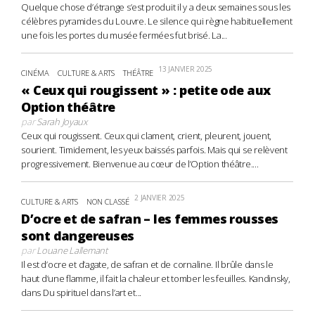
Quelque chose d’étrange s’est produit il y a deux semaines sous les
célèbres pyramides du Louvre. Le silence qui règne habituellement
une fois les portes du musée fermées fut brisé. La...
13 JANVIER 2025
CINÉMA
CULTURE & ARTS
THÉÂTRE
« Ceux qui rougissent » : petite ode aux
Option théâtre
par
Sarah Joyaux
Ceux qui rougissent. Ceux qui clament, crient, pleurent, jouent,
sourient. Timidement, les yeux baissés parfois. Mais qui se relèvent
progressivement. Bienvenue au cœur de l’Option théâtre....
2 JANVIER 2025
CULTURE & ARTS
NON CLASSÉ
D’ocre et de safran – les femmes rousses
sont dangereuses
par
Louane Lallemant
Il est d’ocre et d’agate, de safran et de cornaline. Il brûle dans le
haut d’une flamme, il fait la chaleur et tomber les feuilles. Kandinsky,
dans Du spirituel dans l’art et...