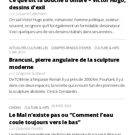
dessins d’exil
par
Louane Lallemant
On sait Victor Hugo poète, romancier, homme politique, orateur :
souvent, on ignore qu'il fut également un formidable dessinateur.
Voici quelques uns de ses dessins réalisés dans ses années...
ACTUALITÉS CULTURELLES
COMPTES RENDUS D'EXPOS
CULTURE & ARTS
5 MAI 2024
Brancusi, pierre angulaire de la sculpture
moderne
par
Grégoire Suillaud
De l’Olténie à l’impasse Ronsin il y a près de 2000 km. Pourtant, il y a
dans ces deux espaces, la recette qui a nourri l’un des pionniers de
la sculpture abstraite. C’est à Constantin...
28 AVRIL 2024
CINÉMA
CULTURE & ARTS
Le Mal n’existe pas ou “Comment l’eau
coule toujours vers le bas”
par
Gabriela Portillo
Le dernier long métrage de Ryûsuke Hamaguchi n’a peut-être pas