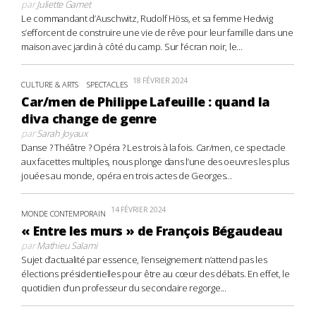
par
Juliette Gamet
Le commandant d’Auschwitz, Rudolf Höss, et sa femme Hedwig
s’efforcent de construire une vie de rêve pour leur famille dans une
maison avec jardin à côté du camp. Sur l’écran noir, le...
18 FÉVRIER 2024
CULTURE & ARTS
SPECTACLES
Car/men de Philippe Lafeuille : quand la
diva change de genre
par
Sarah Joyaux
Danse ? Théâtre ? Opéra ? Les trois à la fois. Car/men, ce spectacle
aux facettes multiples, nous plonge dans l’une des oeuvres les plus
jouées au monde, opéra en trois actes de Georges...
14 FÉVRIER 2024
MONDE CONTEMPORAIN
« Entre les murs » de François Bégaudeau
par
Mathieu Salami
Sujet d’actualité par essence, l’enseignement n’attend pas les
élections présidentielles pour être au cœur des débats. En effet, le
quotidien d’un professeur du secondaire regorge...