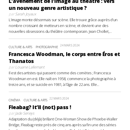
L’avènement de l’image au théâtre : vers
un nouveau genre artistique ?
par
Sarah Joyaux
L’image monte désormais sur scène. Elle trouve grâce auprès d’un
nombre croissant de metteurs en scène, et devient une des
nouvelles obsessions du théâtre contemporain. Jean Chollet,...
24 MARS 2024
CULTURE & ARTS
PHOTOGRAPHIE
Francesca Woodman, le corps entre Éros et
Thanatos
par
Louane Lallemant
Il est des artistes qui passent comme des comètes ; Francesca
Woodman en est. Elle naît en 1958, commence la photographie à
treize ans, et se suicide en 1981, à l’âge de 22 ans. Elle...
22 MARS 2024
CINÉMA
CULTURE & ARTS
Fleabag? It’ll (not) pass !
par
Jade Serieys
Adaptation du (déjà) brillant One-Woman Show de Phoebe-Waller
Bridge, Fleabag reste près de cinq ans après sa fin une des séries