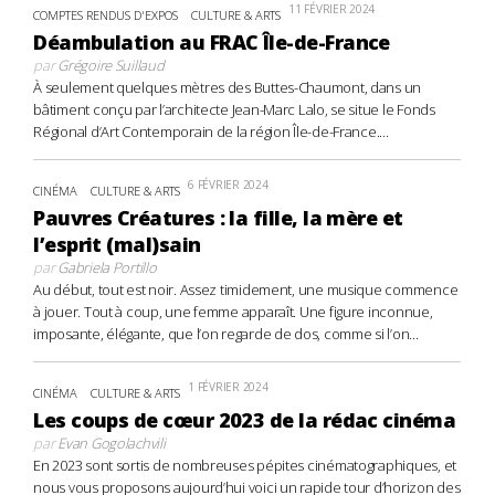
11 FÉVRIER 2024
COMPTES RENDUS D'EXPOS
CULTURE & ARTS
Déambulation au FRAC Île-de-France
par
Grégoire Suillaud
À seulement quelques mètres des Buttes-Chaumont, dans un
bâtiment conçu par l’architecte Jean-Marc Lalo, se situe le Fonds
Régional d’Art Contemporain de la région Île-de-France....
6 FÉVRIER 2024
CINÉMA
CULTURE & ARTS
Pauvres Créatures : la fille, la mère et
l’esprit (mal)sain
par
Gabriela Portillo
Au début, tout est noir. Assez timidement, une musique commence
à jouer. Tout à coup, une femme apparaît. Une figure inconnue,
imposante, élégante, que l’on regarde de dos, comme si l’on...
1 FÉVRIER 2024
CINÉMA
CULTURE & ARTS
Les coups de cœur 2023 de la rédac cinéma
par
Evan Gogolachvili
En 2023 sont sortis de nombreuses pépites cinématographiques, et
nous vous proposons aujourd’hui voici un rapide tour d’horizon des