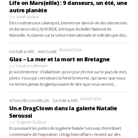
Life on Mars(eille) : 9 danseurs, un été, une
autre planète
par
Sarah Joyaux
Des coulisses aux calanques, bienvenue dans la vie des danseuses
et danseurs de (LA) HORDE, la troupe du Ballet National de
Marseille. Acclamés sur la scène internationale et sollicités par des...
28 JUILLET 2024
CULTURE & ARTS
NON CLASSÉ
Glas – La mer et la mort en Bretagne
par
Louane Lallemant
Je suis bretonne : il fallait bien qu'un jour j'écrive sur le pays de mes
pères. Vous qui connaissez la fierté bretonne, qui savez que nous
ne tenons jamais longtemps avant de dire que nous venons...
4 JUILLET 2024
ACTUALITÉS CULTURELLES
CULTURE & ARTS
Un.e DragClown dans la galerie Natalie
Seroussi
par
Grégoire Suillaud
En poussant les portes de la galerie Natalie Seroussi, Rémi Baert,
commissaire de l’exposition « Dragclown affairs » revient sur des