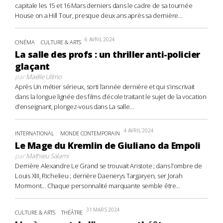
capitale les 15 et 16 Mars derniers dans le cadre de sa tournée
House on a Hill Tour, presque deux ans après sa dernière...
6 AVRIL 2024
CINÉMA
CULTURE & ARTS
La salle des profs : un thriller anti-policier
glaçant
par
Maëlle Ullmo
Après Un métier sérieux, sorti l’année dernière et qui s’inscrivait
dans la longue lignée des films d’école traitant le sujet de la vocation
d’enseignant, plongez-vous dans La salle...
4 AVRIL 2024
INTERNATIONAL
MONDE CONTEMPORAIN
Le Mage du Kremlin de Giuliano da Empoli
par
Mathieu Salami
Derrière Alexandre Le Grand se trouvait Aristote ; dans l’ombre de
Louis XIII, Richelieu ; derrière Daenerys Targaryen, ser Jorah
Mormont… Chaque personnalité marquante semble être...
31 MARS 2024
CULTURE & ARTS
THÉÂTRE