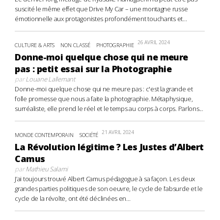
suscité le même effet que Drive My Car – une montagne russe
émotionnelle aux protagonistes profondément touchants et...
26 AVRIL 2024
CULTURE & ARTS
NON CLASSÉ
PHOTOGRAPHIE
Donne-moi quelque chose qui ne meure
pas : petit essai sur la Photographie
par
Louane Lallemant
Donne-moi quelque chose qui ne meure pas : c'est la grande et
folle promesse que nous a faite la photographie. Métaphysique,
surréaliste, elle prend le réel et le temps au corps à corps. Parlons...
21 AVRIL 2024
MONDE CONTEMPORAIN
SOCIÉTÉ
La Révolution légitime ? Les Justes d’Albert
Camus
par
Mathieu Salami
J’ai toujours trouvé Albert Camus pédagogue à sa façon. Les deux
grandes parties politiques de son oeuvre, le cycle de l’absurde et le
cycle de la révolte, ont été déclinées en...