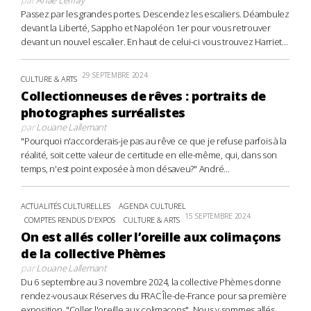
Passez par les grandes portes. Descendez les escaliers. Déambulez
devant la Liberté, Sappho et Napoléon 1er pour vous retrouver
devant un nouvel escalier. En haut de celui-ci vous trouvez Harriet...
29 SEPTEMBRE 2024
CULTURE & ARTS
Collectionneuses de rêves : portraits de
photographes surréalistes
par
Louane Lallemant
"Pourquoi n'accorderais-je pas au rêve ce que je refuse parfois à la
réalité, soit cette valeur de certitude en elle-même, qui, dans son
temps, n'est point exposée à mon désaveu?" André...
ACTUALITÉS CULTURELLES
AGENDA CULTUREL
15 SEPTEMBRE 2024
COMPTES RENDUS D'EXPOS
CULTURE & ARTS
On est allés coller l’oreille aux colimaçons
de la collective Phèmes
par
Louane Lallemant
Du 6 septembre au 3 novembre 2024, la collective Phèmes donne
rendez-vous aux Réserves du FRAC Île-de-France pour sa première
exposition, "Coller l'oreille aux colimaçons". Nous y sommes allés,...