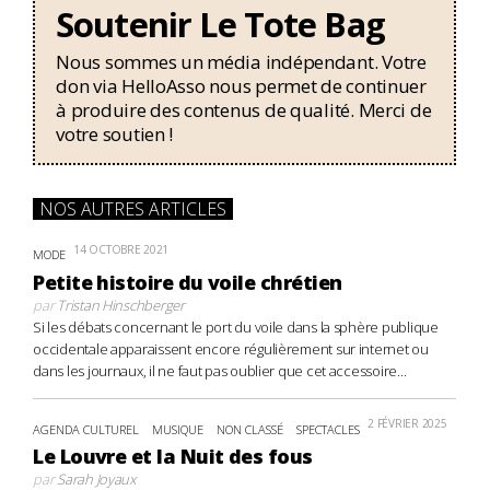
Soutenir Le Tote Bag
Nous sommes un média indépendant. Votre
don via HelloAsso nous permet de continuer
à produire des contenus de qualité. Merci de
votre soutien !
NOS AUTRES ARTICLES
14 OCTOBRE 2021
MODE
Petite histoire du voile chrétien
par
Tristan Hinschberger
Si les débats concernant le port du voile dans la sphère publique
occidentale apparaissent encore régulièrement sur internet ou
dans les journaux, il ne faut pas oublier que cet accessoire...
2 FÉVRIER 2025
AGENDA CULTUREL
MUSIQUE
NON CLASSÉ
SPECTACLES
Le Louvre et la Nuit des fous
par
Sarah Joyaux