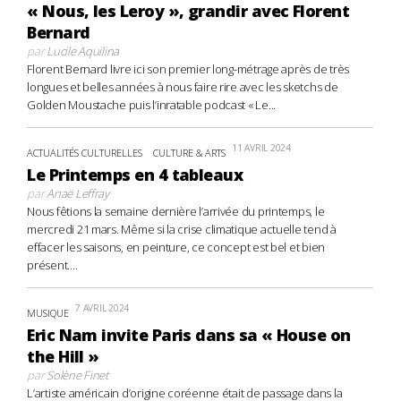
« Nous, les Leroy », grandir avec Florent
Bernard
par
Lucile Aquilina
Florent Bernard livre ici son premier long-métrage après de très
longues et belles années à nous faire rire avec les sketchs de
Golden Moustache puis l’inratable podcast « Le...
11 AVRIL 2024
ACTUALITÉS CULTURELLES
CULTURE & ARTS
Le Printemps en 4 tableaux
par
Anaë Leffray
Nous fêtions la semaine dernière l’arrivée du printemps, le
mercredi 21 mars. Même si la crise climatique actuelle tend à
effacer les saisons, en peinture, ce concept est bel et bien
présent....
7 AVRIL 2024
MUSIQUE
Eric Nam invite Paris dans sa « House on
the Hill »
par
Solène Finet
L’artiste américain d’origine coréenne était de passage dans la