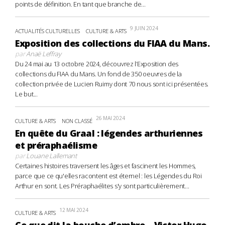
points de définition. En tant que branche de...
9 JUIN 2024
ACTUALITÉS CULTURELLES
CULTURE & ARTS
Exposition des collections du FIAA du Mans.
par
Anaë Leffray
Du 24 mai au 13 octobre 2024, découvrez l’Exposition des
collections du FIAA du Mans. Un fond de 350 oeuvres de la
collection privée de Lucien Ruimy dont 70 nous sont ici présentées.
Le but...
26 MAI 2024
CULTURE & ARTS
NON CLASSÉ
En quête du Graal : légendes arthuriennes
et préraphaélisme
par
Louane Lallemant
Certaines histoires traversent les âges et fascinent les Hommes,
parce que ce qu'elles racontent est éternel : les Légendes du Roi
Arthur en sont. Les Préraphaélites s'y sont particulièrement...
12 MAI 2024
CULTURE & ARTS
Ce que dit la bouche d’ombre – Victor Hugo,