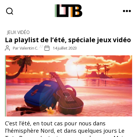
Le
Catégories
Tote
JEUX VIDÉO
Bag
La playlist de l’été, spéciale jeux vidéo
-
Auteur
Par
Valentin C.
Date
14 juillet 2023
Média
de
de
d'information
l’article
l’article
quotidienne
C’est l’été, en tout cas pour nous dans
l’hémisphère Nord, et dans quelques jours Le