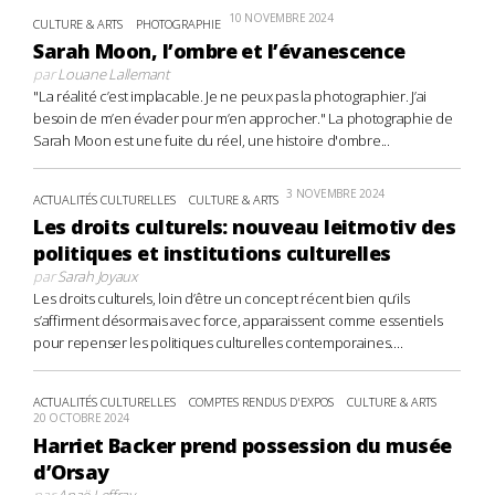
10 NOVEMBRE 2024
CULTURE & ARTS
PHOTOGRAPHIE
Sarah Moon, l’ombre et l’évanescence
par
Louane Lallemant
"La réalité c’est implacable. Je ne peux pas la photographier. J’ai
besoin de m’en évader pour m’en approcher." La photographie de
Sarah Moon est une fuite du réel, une histoire d'ombre...
3 NOVEMBRE 2024
ACTUALITÉS CULTURELLES
CULTURE & ARTS
Les droits culturels: nouveau leitmotiv des
politiques et institutions culturelles
par
Sarah Joyaux
Les droits culturels, loin d’être un concept récent bien qu’ils
s’affirment désormais avec force, apparaissent comme essentiels
pour repenser les politiques culturelles contemporaines....
ACTUALITÉS CULTURELLES
COMPTES RENDUS D'EXPOS
CULTURE & ARTS
20 OCTOBRE 2024
Harriet Backer prend possession du musée
d’Orsay
par
Anaë Leffray