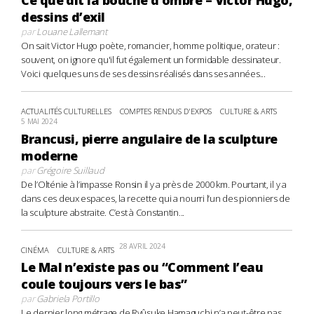
dessins d’exil
par
Louane Lallemant
On sait Victor Hugo poète, romancier, homme politique, orateur :
souvent, on ignore qu'il fut également un formidable dessinateur.
Voici quelques uns de ses dessins réalisés dans ses années...
ACTUALITÉS CULTURELLES
COMPTES RENDUS D'EXPOS
CULTURE & ARTS
5 MAI 2024
Brancusi, pierre angulaire de la sculpture
moderne
par
Grégoire Suillaud
De l’Olténie à l’impasse Ronsin il y a près de 2000 km. Pourtant, il y a
dans ces deux espaces, la recette qui a nourri l’un des pionniers de
la sculpture abstraite. C’est à Constantin...
28 AVRIL 2024
CINÉMA
CULTURE & ARTS
Le Mal n’existe pas ou “Comment l’eau
coule toujours vers le bas”
par
Gabriela Portillo
Le dernier long métrage de Ryûsuke Hamaguchi n’a peut-être pas