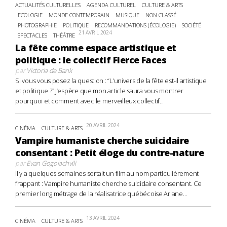
ACTUALITÉS CULTURELLES
AGENDA CULTUREL
CULTURE & ARTS
ECOLOGIE
MONDE CONTEMPORAIN
MUSIQUE
NON CLASSÉ
PHOTOGRAPHIE
POLITIQUE
RECOMMANDATIONS (ÉCOLOGIE)
SOCIÉTÉ
21 AVRIL 2024
SPECTACLES
THÉÂTRE
La fête comme espace artistique et
politique : le collectif Fierce Faces
par
Victoria de Bank
Si vous vous posez la question : “L’univers de la fête est-il artistique
et politique ?” J’espère que mon article saura vous montrer
pourquoi et comment avec le merveilleux collectif...
20 AVRIL 2024
CINÉMA
CULTURE & ARTS
Vampire humaniste cherche suicidaire
consentant : Petit éloge du contre-nature
par
Evan Gogolachvili
Il y a quelques semaines sortait un film au nom particulièrement
frappant : Vampire humaniste cherche suicidaire consentant. Ce
premier long métrage de la réalisatrice québécoise Ariane...
13 AVRIL 2024
CINÉMA
CULTURE & ARTS