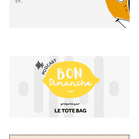
En...