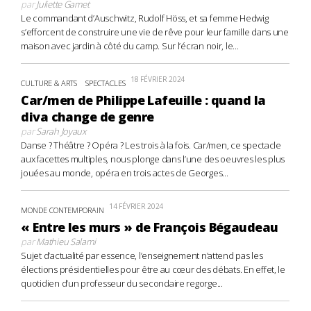
par
Juliette Gamet
Le commandant d’Auschwitz, Rudolf Höss, et sa femme Hedwig
s’efforcent de construire une vie de rêve pour leur famille dans une
maison avec jardin à côté du camp. Sur l’écran noir, le...
18 FÉVRIER 2024
CULTURE & ARTS
SPECTACLES
Car/men de Philippe Lafeuille : quand la
diva change de genre
par
Sarah Joyaux
Danse ? Théâtre ? Opéra ? Les trois à la fois. Car/men, ce spectacle
aux facettes multiples, nous plonge dans l’une des oeuvres les plus
jouées au monde, opéra en trois actes de Georges...
14 FÉVRIER 2024
MONDE CONTEMPORAIN
« Entre les murs » de François Bégaudeau
par
Mathieu Salami
Sujet d’actualité par essence, l’enseignement n’attend pas les
élections présidentielles pour être au cœur des débats. En effet, le
quotidien d’un professeur du secondaire regorge...