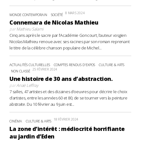
8 MARS 2024
MONDE CONTEMPORAIN
SOCIÉTÉ
Connemara de Nicolas Mathieu
par
Mathieu Salami
Cinq ans après le sacre par l’Académie Goncourt, l’auteur vosgien
Nicolas Mathieu renoue avec ses racines par son roman reprenant
le titre de la célèbre chanson populaire de Michel...
ACTUALITÉS CULTURELLES
COMPTES RENDUS D'EXPOS
CULTURE & ARTS
25 FÉVRIER 2024
NON CLASSÉ
Une histoire de 30 ans d’abstraction.
par
Anaë Leffray
7 salles, 47 artistes et des dizaines d’oeuvres pour décrire le choix
d’artistes, entre les années 60 et 80, de se tourner vers la peinture
abstraite. Du 10 février au 9 juin est...
18 FÉVRIER 2024
CINÉMA
CULTURE & ARTS
La zone d’intérêt : médiocrité horrifiante
au jardin d’Eden