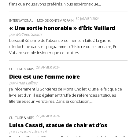
films que nous avons préférés. Nous espérons que...
30 JANVIER 2024
INTERNATIONAL
MONDE CONTEMPORAIN
« Une sortie honorable » d’Éric Vuillard
par
Mathieu Salami
Lorsqu’il s’étonne de l’absence de mention faite à la guerre
d’Indochine dans les programmes d’histoire du secondaire, Eric
Vuillard semble insinuer que ce sont les...
28 JANVIER 2024
CULTURE & ARTS
Dieu est une femme noire
par
Anaë Leffray
J’ai récemment lu Sorcières de Mona Chollet. Outre le fait que ce
livre est divin, il est également truffé de références artistiques,
littéraires et universitaires. Dans sa conclusion,...
27 JANVIER 2024
CULTURE & ARTS
Luisa Casati, statue de chair et d’os
par
Louane Lallemant