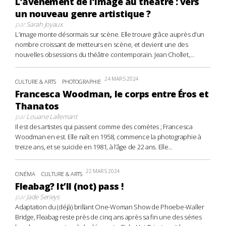
L’avènement de l’image au théâtre : vers
un nouveau genre artistique ?
par
Sarah Joyaux
L’image monte désormais sur scène. Elle trouve grâce auprès d’un
nombre croissant de metteurs en scène, et devient une des
nouvelles obsessions du théâtre contemporain. Jean Chollet,...
24 MARS 2024
CULTURE & ARTS
PHOTOGRAPHIE
Francesca Woodman, le corps entre Éros et
Thanatos
par
Louane Lallemant
Il est des artistes qui passent comme des comètes ; Francesca
Woodman en est. Elle naît en 1958, commence la photographie à
treize ans, et se suicide en 1981, à l’âge de 22 ans. Elle...
22 MARS 2024
CINÉMA
CULTURE & ARTS
Fleabag? It’ll (not) pass !
par
Jade Serieys
Adaptation du (déjà) brillant One-Woman Show de Phoebe-Waller
Bridge, Fleabag reste près de cinq ans après sa fin une des séries