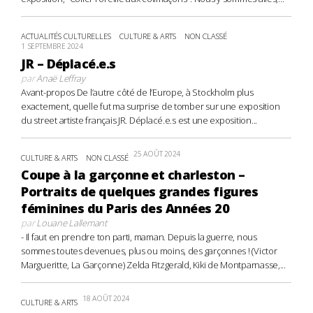
ACTUALITÉS CULTURELLES
CULTURE & ARTS
NON CLASSÉ
1 SEPTEMBRE 2024
JR – Déplacé.e.s
par
Anaë Leffray
Avant-propos De l’autre côté de l’Europe, à Stockholm plus
exactement, quelle fut ma surprise de tomber sur une exposition
du street artiste français JR. Déplacé.e.s est une exposition...
25 AOÛT 2024
CULTURE & ARTS
NON CLASSÉ
Coupe à la garçonne et charleston –
Portraits de quelques grandes figures
féminines du Paris des Années 20
par
Louane Lallemant
- Il faut en prendre ton parti, maman. Depuis la guerre, nous
sommes toutes devenues, plus ou moins, des garçonnes ! (Victor
Margueritte, La Garçonne) Zelda Fitzgerald, Kiki de Montparnasse,...
18 AOÛT 2024
CULTURE & ARTS