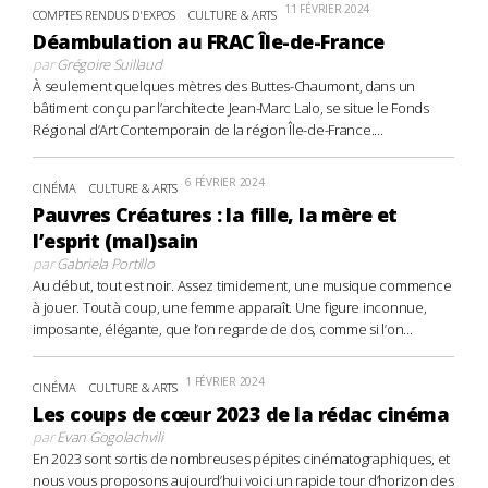
11 FÉVRIER 2024
COMPTES RENDUS D'EXPOS
CULTURE & ARTS
Déambulation au FRAC Île-de-France
par
Grégoire Suillaud
À seulement quelques mètres des Buttes-Chaumont, dans un
bâtiment conçu par l’architecte Jean-Marc Lalo, se situe le Fonds
Régional d’Art Contemporain de la région Île-de-France....
6 FÉVRIER 2024
CINÉMA
CULTURE & ARTS
Pauvres Créatures : la fille, la mère et
l’esprit (mal)sain
par
Gabriela Portillo
Au début, tout est noir. Assez timidement, une musique commence
à jouer. Tout à coup, une femme apparaît. Une figure inconnue,
imposante, élégante, que l’on regarde de dos, comme si l’on...
1 FÉVRIER 2024
CINÉMA
CULTURE & ARTS
Les coups de cœur 2023 de la rédac cinéma
par
Evan Gogolachvili
En 2023 sont sortis de nombreuses pépites cinématographiques, et
nous vous proposons aujourd’hui voici un rapide tour d’horizon des