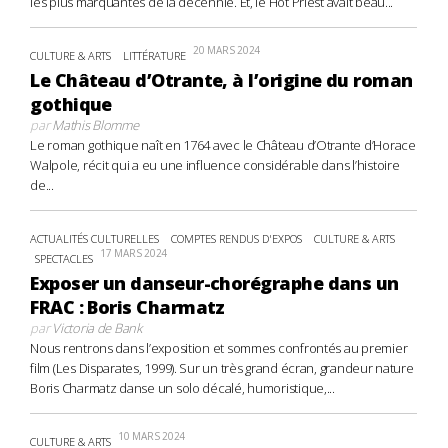
les plus marquantes de la décennie. Et, le Hot Priest avait beau...
20 MARS 2024
CULTURE & ARTS
LITTÉRATURE
Le Château d’Otrante, à l’origine du roman
gothique
par
Mathis Blomme
Le roman gothique naît en 1764 avec le Château d’Otrante d’Horace
Walpole, récit qui a eu une influence considérable dans l’histoire
de...
ACTUALITÉS CULTURELLES
COMPTES RENDUS D'EXPOS
CULTURE & ARTS
17 MARS 2024
SPECTACLES
Exposer un danseur-chorégraphe dans un
FRAC : Boris Charmatz
par
Victoria de Bank
Nous rentrons dans l’exposition et sommes confrontés au premier
film (Les Disparates, 1999). Sur un très grand écran, grandeur nature
Boris Charmatz danse un solo décalé, humoristique,...
10 MARS 2024
CULTURE & ARTS