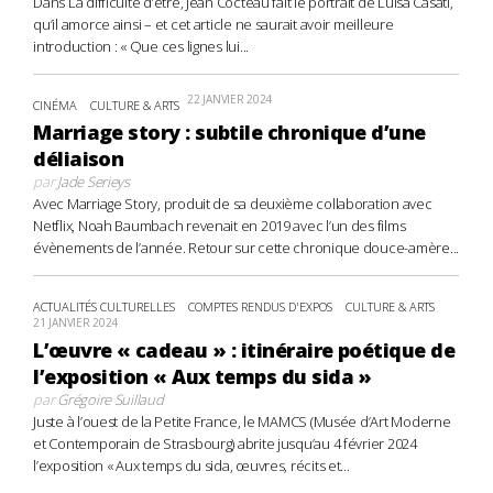
Dans La difficulté d’être, Jean Cocteau fait le portrait de Luisa Casati,
qu’il amorce ainsi – et cet article ne saurait avoir meilleure
introduction : « Que ces lignes lui...
22 JANVIER 2024
CINÉMA
CULTURE & ARTS
Marriage story : subtile chronique d’une
déliaison
par
Jade Serieys
Avec Marriage Story, produit de sa deuxième collaboration avec
Netflix, Noah Baumbach revenait en 2019 avec l’un des films
évènements de l’année. Retour sur cette chronique douce-amère...
ACTUALITÉS CULTURELLES
COMPTES RENDUS D'EXPOS
CULTURE & ARTS
21 JANVIER 2024
L’œuvre « cadeau » : itinéraire poétique de
l’exposition « Aux temps du sida »
par
Grégoire Suillaud
Juste à l’ouest de la Petite France, le MAMCS (Musée d’Art Moderne
et Contemporain de Strasbourg) abrite jusqu’au 4 février 2024
l’exposition « Aux temps du sida, œuvres, récits et...