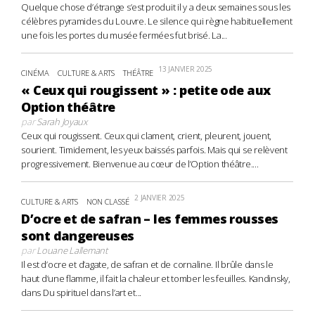
Quelque chose d’étrange s’est produit il y a deux semaines sous les
célèbres pyramides du Louvre. Le silence qui règne habituellement
une fois les portes du musée fermées fut brisé. La...
13 JANVIER 2025
CINÉMA
CULTURE & ARTS
THÉÂTRE
« Ceux qui rougissent » : petite ode aux
Option théâtre
par
Sarah Joyaux
Ceux qui rougissent. Ceux qui clament, crient, pleurent, jouent,
sourient. Timidement, les yeux baissés parfois. Mais qui se relèvent
progressivement. Bienvenue au cœur de l’Option théâtre....
2 JANVIER 2025
CULTURE & ARTS
NON CLASSÉ
D’ocre et de safran – les femmes rousses
sont dangereuses
par
Louane Lallemant
Il est d’ocre et d’agate, de safran et de cornaline. Il brûle dans le
haut d’une flamme, il fait la chaleur et tomber les feuilles. Kandinsky,
dans Du spirituel dans l’art et...