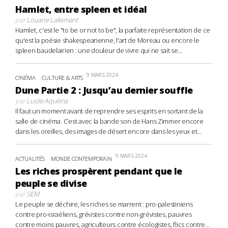
Hamlet, entre spleen et idéal
par
Louane Lallemant
Hamlet, c'est le "to be or not to be", la parfaite représentation de ce
qu'est la poésie shakespearienne, l'art de Moreau ou encore le
spleen baudelairien : une douleur de vivre qui ne sait se...
9 MARS 2024
CINÉMA
CULTURE & ARTS
Dune Partie 2 : Jusqu’au dernier souffle
par
Lucile Aquilina
Il faut un moment avant de reprendre ses esprits en sortant de la
salle de cinéma. C’est avec la bande son de Hans Zimmer encore
dans les oreilles, des images de désert encore dans les yeux et...
9 MARS 2024
ACTUALITÉS
MONDE CONTEMPORAIN
Les riches prospèrent pendant que le
peuple se divise
par
SEM
Le peuple se déchire, les riches se marrent : pro-palestiniens
contre pro-israéliens, grévistes contre non-grévistes, pauvres
contre moins pauvres, agriculteurs contre écologistes, flics contre...