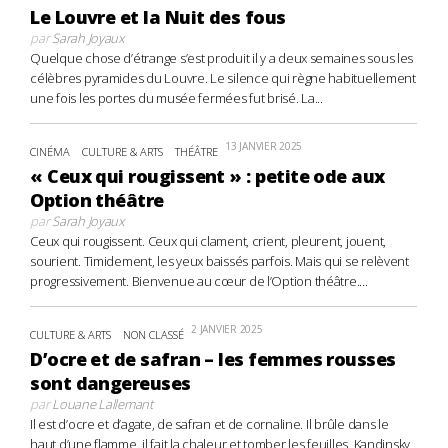
Le Louvre et la Nuit des fous
par
Sarah Joyaux
Quelque chose d’étrange s’est produit il y a deux semaines sous les
célèbres pyramides du Louvre. Le silence qui règne habituellement
une fois les portes du musée fermées fut brisé. La...
13 JANVIER 2025
CINÉMA
CULTURE & ARTS
THÉÂTRE
« Ceux qui rougissent » : petite ode aux
Option théâtre
par
Sarah Joyaux
Ceux qui rougissent. Ceux qui clament, crient, pleurent, jouent,
sourient. Timidement, les yeux baissés parfois. Mais qui se relèvent
progressivement. Bienvenue au cœur de l’Option théâtre....
2 JANVIER 2025
CULTURE & ARTS
NON CLASSÉ
D’ocre et de safran – les femmes rousses
sont dangereuses
par
Louane Lallemant
Il est d’ocre et d’agate, de safran et de cornaline. Il brûle dans le
haut d’une flamme, il fait la chaleur et tomber les feuilles. Kandinsky,