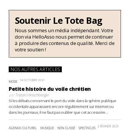
Soutenir Le Tote Bag
Nous sommes un média indépendant. Votre
don via HelloAsso nous permet de continuer
à produire des contenus de qualité. Merci de
votre soutien !
NOS AUTRES ARTICLES
14 OCTOBRE 2021
MODE
Petite histoire du voile chrétien
par
Tristan Hinschberger
Si les débats concernant le port du voile dans la sphère publique
occidentale apparaissent encore régulièrement sur internet ou
dans les journaux, il ne faut pas oublier que cet accessoire...
2 FÉVRIER 2025
AGENDA CULTUREL
MUSIQUE
NON CLASSÉ
SPECTACLES