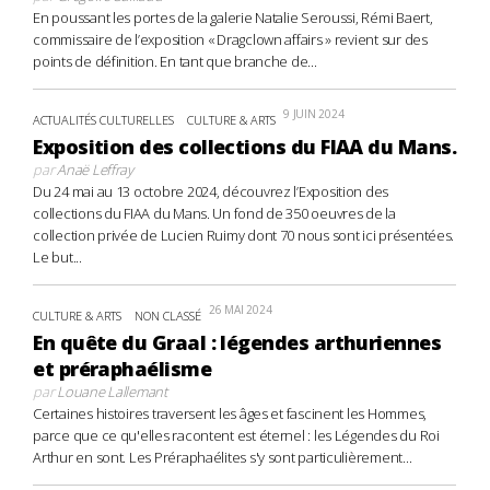
En poussant les portes de la galerie Natalie Seroussi, Rémi Baert,
commissaire de l’exposition « Dragclown affairs » revient sur des
points de définition. En tant que branche de...
9 JUIN 2024
ACTUALITÉS CULTURELLES
CULTURE & ARTS
Exposition des collections du FIAA du Mans.
par
Anaë Leffray
Du 24 mai au 13 octobre 2024, découvrez l’Exposition des
collections du FIAA du Mans. Un fond de 350 oeuvres de la
collection privée de Lucien Ruimy dont 70 nous sont ici présentées.
Le but...
26 MAI 2024
CULTURE & ARTS
NON CLASSÉ
En quête du Graal : légendes arthuriennes
et préraphaélisme
par
Louane Lallemant
Certaines histoires traversent les âges et fascinent les Hommes,
parce que ce qu'elles racontent est éternel : les Légendes du Roi
Arthur en sont. Les Préraphaélites s'y sont particulièrement...