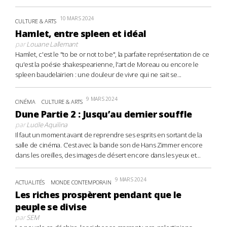
10 MARS 2024
CULTURE & ARTS
Hamlet, entre spleen et idéal
par
Louane Lallemant
Hamlet, c'est le "to be or not to be", la parfaite représentation de ce
qu'est la poésie shakespearienne, l'art de Moreau ou encore le
spleen baudelairien : une douleur de vivre qui ne sait se...
9 MARS 2024
CINÉMA
CULTURE & ARTS
Dune Partie 2 : Jusqu’au dernier souffle
par
Lucile Aquilina
Il faut un moment avant de reprendre ses esprits en sortant de la
salle de cinéma. C’est avec la bande son de Hans Zimmer encore
dans les oreilles, des images de désert encore dans les yeux et...
9 MARS 2024
ACTUALITÉS
MONDE CONTEMPORAIN
Les riches prospèrent pendant que le
peuple se divise
par
SEM