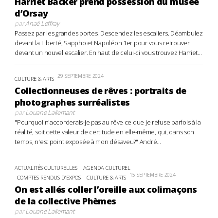
Harriet Backer prend possession du musée
d’Orsay
par
Anaë Leffray
Passez par les grandes portes. Descendez les escaliers. Déambulez
devant la Liberté, Sappho et Napoléon 1er pour vous retrouver
devant un nouvel escalier. En haut de celui-ci vous trouvez Harriet...
29 SEPTEMBRE 2024
CULTURE & ARTS
Collectionneuses de rêves : portraits de
photographes surréalistes
par
Louane Lallemant
"Pourquoi n'accorderais-je pas au rêve ce que je refuse parfois à la
réalité, soit cette valeur de certitude en elle-même, qui, dans son
temps, n'est point exposée à mon désaveu?" André...
ACTUALITÉS CULTURELLES
AGENDA CULTUREL
15 SEPTEMBRE 2024
COMPTES RENDUS D'EXPOS
CULTURE & ARTS
On est allés coller l’oreille aux colimaçons
de la collective Phèmes
par
Louane Lallemant