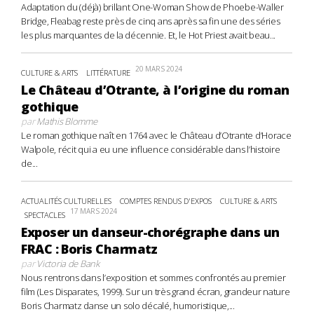
Adaptation du (déjà) brillant One-Woman Show de Phoebe-Waller
Bridge, Fleabag reste près de cinq ans après sa fin une des séries
les plus marquantes de la décennie. Et, le Hot Priest avait beau...
20 MARS 2024
CULTURE & ARTS
LITTÉRATURE
Le Château d’Otrante, à l’origine du roman
gothique
par
Mathis Blomme
Le roman gothique naît en 1764 avec le Château d’Otrante d’Horace
Walpole, récit qui a eu une influence considérable dans l’histoire
de...
ACTUALITÉS CULTURELLES
COMPTES RENDUS D'EXPOS
CULTURE & ARTS
17 MARS 2024
SPECTACLES
Exposer un danseur-chorégraphe dans un
FRAC : Boris Charmatz
par
Victoria de Bank
Nous rentrons dans l’exposition et sommes confrontés au premier
film (Les Disparates, 1999). Sur un très grand écran, grandeur nature
Boris Charmatz danse un solo décalé, humoristique,...