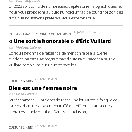
par
Evan Gogolachvili
En 2023 sont sortis de nombreuses pépites cinématographiques, et
nous vous proposons aujourd’hui voici un rapide tour d’horizon des
films que nous avons préférés. Nous espérons que...
30 JANVIER 2024
INTERNATIONAL
MONDE CONTEMPORAIN
« Une sortie honorable » d’Éric Vuillard
par
Mathieu Salami
Lorsqu’il s’étonne de l’absence de mention faite à la guerre
d’Indochine dans les programmes d’histoire du secondaire, Eric
Vuillard semble insinuer que ce sont les...
28 JANVIER 2024
CULTURE & ARTS
Dieu est une femme noire
par
Anaë Leffray
J’ai récemment lu Sorcières de Mona Chollet. Outre le fait que ce
livre est divin, il est également truffé de références artistiques,
littéraires et universitaires. Dans sa conclusion,...
27 JANVIER 2024
CULTURE & ARTS