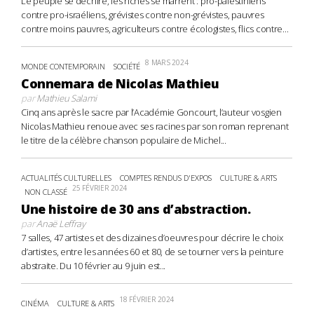
Le peuple se déchire, les riches se marrent : pro-palestiniens
contre pro-israéliens, grévistes contre non-grévistes, pauvres
contre moins pauvres, agriculteurs contre écologistes, flics contre...
8 MARS 2024
MONDE CONTEMPORAIN
SOCIÉTÉ
Connemara de Nicolas Mathieu
par
Mathieu Salami
Cinq ans après le sacre par l’Académie Goncourt, l’auteur vosgien
Nicolas Mathieu renoue avec ses racines par son roman reprenant
le titre de la célèbre chanson populaire de Michel...
ACTUALITÉS CULTURELLES
COMPTES RENDUS D'EXPOS
CULTURE & ARTS
25 FÉVRIER 2024
NON CLASSÉ
Une histoire de 30 ans d’abstraction.
par
Anaë Leffray
7 salles, 47 artistes et des dizaines d’oeuvres pour décrire le choix
d’artistes, entre les années 60 et 80, de se tourner vers la peinture
abstraite. Du 10 février au 9 juin est...
18 FÉVRIER 2024
CINÉMA
CULTURE & ARTS