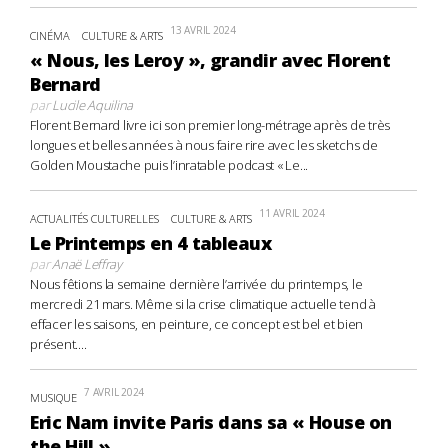
13 AVRIL 2024
CINÉMA
CULTURE & ARTS
« Nous, les Leroy », grandir avec Florent
Bernard
par
Lucile Aquilina
Florent Bernard livre ici son premier long-métrage après de très
longues et belles années à nous faire rire avec les sketchs de
Golden Moustache puis l’inratable podcast « Le...
11 AVRIL 2024
ACTUALITÉS CULTURELLES
CULTURE & ARTS
Le Printemps en 4 tableaux
par
Anaë Leffray
Nous fêtions la semaine dernière l’arrivée du printemps, le
mercredi 21 mars. Même si la crise climatique actuelle tend à
effacer les saisons, en peinture, ce concept est bel et bien
présent....
7 AVRIL 2024
MUSIQUE
Eric Nam invite Paris dans sa « House on
the Hill »