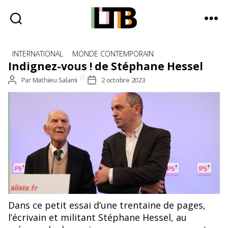
Le
Catégories
Tote
INTERNATIONAL
MONDE CONTEMPORAIN
Bag
Indignez-vous ! de Stéphane Hessel
-
Auteur
Par
Mathieu Salami
Date
2 octobre 2023
Média
de
de
d'information
l’article
l’article
quotidienne
Dans ce petit essai d’une trentaine de pages,
l’écrivain et militant Stéphane Hessel, au