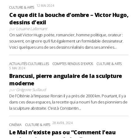
12 MAI 2024
CULTURE & ARTS
Ce que dit la bouche d’ombre – Victor Hugo,
dessins d’exil
par
Louane Lallemant
On sait Victor Hugo poète, romancier, homme politique, orateur :
souvent, on ignore qu'il fut également un formidable dessinateur.
Voici quelques uns de ses dessins réalisés dans ses années...
ACTUALITÉS CULTURELLES
COMPTES RENDUS D'EXPOS
CULTURE & ARTS
5 MAI 2024
Brancusi, pierre angulaire de la sculpture
moderne
par
Grégoire Suillaud
De l’Olténie à l’impasse Ronsin il y a près de 2000 km. Pourtant, il y a
dans ces deux espaces, la recette qui a nourri l’un des pionniers de
la sculpture abstraite. C’est à Constantin...
28 AVRIL 2024
CINÉMA
CULTURE & ARTS
Le Mal n’existe pas ou “Comment l’eau