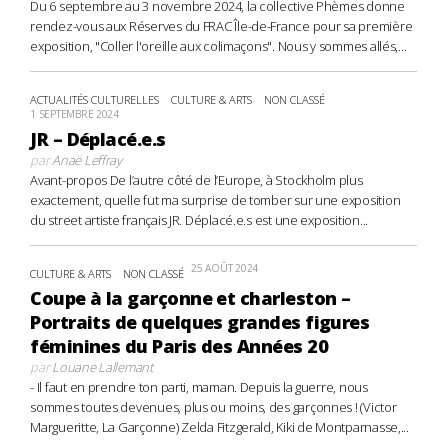
Du 6 septembre au 3 novembre 2024, la collective Phèmes donne
rendez-vous aux Réserves du FRAC Île-de-France pour sa première
exposition, "Coller l'oreille aux colimaçons". Nous y sommes allés,...
ACTUALITÉS CULTURELLES
CULTURE & ARTS
NON CLASSÉ
1 SEPTEMBRE 2024
JR – Déplacé.e.s
par
Anaë Leffray
Avant-propos De l’autre côté de l’Europe, à Stockholm plus
exactement, quelle fut ma surprise de tomber sur une exposition
du street artiste français JR. Déplacé.e.s est une exposition...
25 AOÛT 2024
CULTURE & ARTS
NON CLASSÉ
Coupe à la garçonne et charleston –
Portraits de quelques grandes figures
féminines du Paris des Années 20
par
Louane Lallemant
- Il faut en prendre ton parti, maman. Depuis la guerre, nous
sommes toutes devenues, plus ou moins, des garçonnes ! (Victor
Margueritte, La Garçonne) Zelda Fitzgerald, Kiki de Montparnasse,...