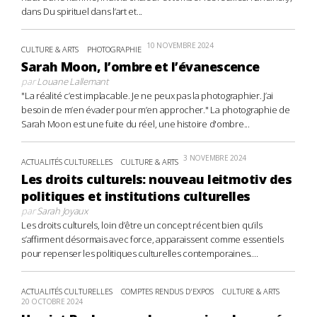
dans Du spirituel dans l’art et...
10 NOVEMBRE 2024
CULTURE & ARTS
PHOTOGRAPHIE
Sarah Moon, l’ombre et l’évanescence
par
Louane Lallemant
"La réalité c’est implacable. Je ne peux pas la photographier. J’ai
besoin de m’en évader pour m’en approcher." La photographie de
Sarah Moon est une fuite du réel, une histoire d'ombre...
3 NOVEMBRE 2024
ACTUALITÉS CULTURELLES
CULTURE & ARTS
Les droits culturels: nouveau leitmotiv des
politiques et institutions culturelles
par
Sarah Joyaux
Les droits culturels, loin d’être un concept récent bien qu’ils
s’affirment désormais avec force, apparaissent comme essentiels
pour repenser les politiques culturelles contemporaines....
ACTUALITÉS CULTURELLES
COMPTES RENDUS D'EXPOS
CULTURE & ARTS
20 OCTOBRE 2024