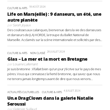
18 AOÛT 2024
CULTURE & ARTS
Life on Mars(eille) : 9 danseurs, un été, une
autre planète
par
Sarah Joyaux
Des coulisses aux calanques, bienvenue dans la vie des danseuses
et danseurs de (LA) HORDE, la troupe du Ballet National de
Marseille. Acclamés sur la scène internationale et sollicités par des...
28 JUILLET 2024
CULTURE & ARTS
NON CLASSÉ
Glas – La mer et la mort en Bretagne
par
Louane Lallemant
Je suis bretonne : il fallait bien qu'un jour j'écrive sur le pays de mes
pères. Vous qui connaissez la fierté bretonne, qui savez que nous
ne tenons jamais longtemps avant de dire que nous venons...
4 JUILLET 2024
ACTUALITÉS CULTURELLES
CULTURE & ARTS
Un.e DragClown dans la galerie Natalie
Seroussi
par
Grégoire Suillaud