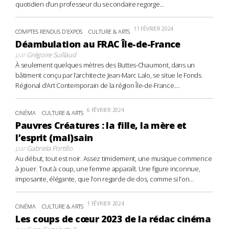
quotidien d’un professeur du secondaire regorge...
11 FÉVRIER 2024
COMPTES RENDUS D'EXPOS
CULTURE & ARTS
Déambulation au FRAC Île-de-France
par
Grégoire Suillaud
À seulement quelques mètres des Buttes-Chaumont, dans un
bâtiment conçu par l’architecte Jean-Marc Lalo, se situe le Fonds
Régional d’Art Contemporain de la région Île-de-France....
6 FÉVRIER 2024
CINÉMA
CULTURE & ARTS
Pauvres Créatures : la fille, la mère et
l’esprit (mal)sain
par
Gabriela Portillo
Au début, tout est noir. Assez timidement, une musique commence
à jouer. Tout à coup, une femme apparaît. Une figure inconnue,
imposante, élégante, que l’on regarde de dos, comme si l’on...
1 FÉVRIER 2024
CINÉMA
CULTURE & ARTS
Les coups de cœur 2023 de la rédac cinéma