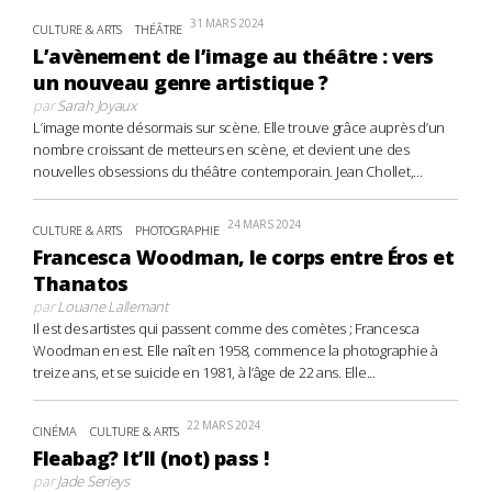
31 MARS 2024
CULTURE & ARTS
THÉÂTRE
L’avènement de l’image au théâtre : vers
un nouveau genre artistique ?
par
Sarah Joyaux
L’image monte désormais sur scène. Elle trouve grâce auprès d’un
nombre croissant de metteurs en scène, et devient une des
nouvelles obsessions du théâtre contemporain. Jean Chollet,...
24 MARS 2024
CULTURE & ARTS
PHOTOGRAPHIE
Francesca Woodman, le corps entre Éros et
Thanatos
par
Louane Lallemant
Il est des artistes qui passent comme des comètes ; Francesca
Woodman en est. Elle naît en 1958, commence la photographie à
treize ans, et se suicide en 1981, à l’âge de 22 ans. Elle...
22 MARS 2024
CINÉMA
CULTURE & ARTS
Fleabag? It’ll (not) pass !
par
Jade Serieys