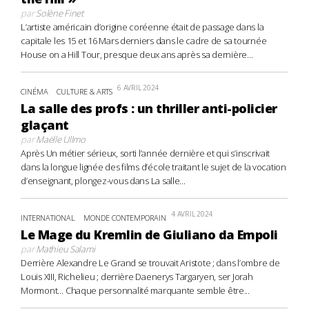
par
Solène Finet
L’artiste américain d’origine coréenne était de passage dans la
capitale les 15 et 16 Mars derniers dans le cadre de sa tournée
House on a Hill Tour, presque deux ans après sa dernière...
6 AVRIL 2024
CINÉMA
CULTURE & ARTS
La salle des profs : un thriller anti-policier
glaçant
par
Maëlle Ullmo
Après Un métier sérieux, sorti l’année dernière et qui s’inscrivait
dans la longue lignée des films d’école traitant le sujet de la vocation
d’enseignant, plongez-vous dans La salle...
4 AVRIL 2024
INTERNATIONAL
MONDE CONTEMPORAIN
Le Mage du Kremlin de Giuliano da Empoli
par
Mathieu Salami
Derrière Alexandre Le Grand se trouvait Aristote ; dans l’ombre de
Louis XIII, Richelieu ; derrière Daenerys Targaryen, ser Jorah
Mormont… Chaque personnalité marquante semble être...