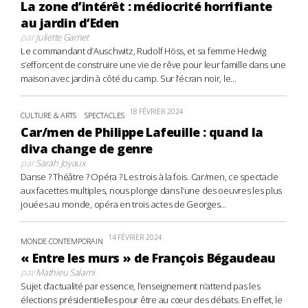
La zone d’intérêt : médiocrité horrifiante
au jardin d’Eden
par
Juliette Gamet
Le commandant d’Auschwitz, Rudolf Höss, et sa femme Hedwig
s’efforcent de construire une vie de rêve pour leur famille dans une
maison avec jardin à côté du camp. Sur l’écran noir, le...
18 FÉVRIER 2024
CULTURE & ARTS
SPECTACLES
Car/men de Philippe Lafeuille : quand la
diva change de genre
par
Sarah Joyaux
Danse ? Théâtre ? Opéra ? Les trois à la fois. Car/men, ce spectacle
aux facettes multiples, nous plonge dans l’une des oeuvres les plus
jouées au monde, opéra en trois actes de Georges...
14 FÉVRIER 2024
MONDE CONTEMPORAIN
« Entre les murs » de François Bégaudeau
par
Mathieu Salami
Sujet d’actualité par essence, l’enseignement n’attend pas les
élections présidentielles pour être au cœur des débats. En effet, le