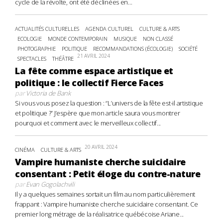
cycle de la révolte, ont été déclinées en...
ACTUALITÉS CULTURELLES
AGENDA CULTUREL
CULTURE & ARTS
ECOLOGIE
MONDE CONTEMPORAIN
MUSIQUE
NON CLASSÉ
PHOTOGRAPHIE
POLITIQUE
RECOMMANDATIONS (ÉCOLOGIE)
SOCIÉTÉ
21 AVRIL 2024
SPECTACLES
THÉÂTRE
La fête comme espace artistique et
politique : le collectif Fierce Faces
par
Victoria de Bank
Si vous vous posez la question : “L’univers de la fête est-il artistique
et politique ?” J’espère que mon article saura vous montrer
pourquoi et comment avec le merveilleux collectif...
20 AVRIL 2024
CINÉMA
CULTURE & ARTS
Vampire humaniste cherche suicidaire
consentant : Petit éloge du contre-nature
par
Evan Gogolachvili
Il y a quelques semaines sortait un film au nom particulièrement
frappant : Vampire humaniste cherche suicidaire consentant. Ce
premier long métrage de la réalisatrice québécoise Ariane...