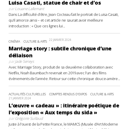
Luisa Casati, statue de chair et d’os
par
Louane Lallemant
Dans La difficulté d’être, Jean Cocteau fait le portrait de Luisa Casati,
qu’il amorce ainsi – et cet article ne saurait avoir meilleure
introduction : « Que ces lignes lui...
22 JANVIER 2024
CINÉMA
CULTURE & ARTS
Marriage story : subtile chronique d’une
déliaison
par
Jade Serieys
Avec Marriage Story, produit de sa deuxième collaboration avec
Netflix, Noah Baumbach revenait en 2019 avec l’un des films
évènements de l’année. Retour sur cette chronique douce-amère...
ACTUALITÉS CULTURELLES
COMPTES RENDUS D'EXPOS
CULTURE & ARTS
21 JANVIER 2024
L’œuvre « cadeau » : itinéraire poétique de
l’exposition « Aux temps du sida »
par
Grégoire Suillaud
Juste à l’ouest de la Petite France, le MAMCS (Musée d’Art Moderne