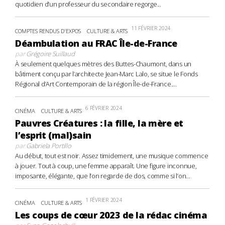
quotidien d’un professeur du secondaire regorge...
11 FÉVRIER 2024
COMPTES RENDUS D'EXPOS
CULTURE & ARTS
Déambulation au FRAC Île-de-France
par
Grégoire Suillaud
À seulement quelques mètres des Buttes-Chaumont, dans un
bâtiment conçu par l’architecte Jean-Marc Lalo, se situe le Fonds
Régional d’Art Contemporain de la région Île-de-France....
6 FÉVRIER 2024
CINÉMA
CULTURE & ARTS
Pauvres Créatures : la fille, la mère et
l’esprit (mal)sain
par
Gabriela Portillo
Au début, tout est noir. Assez timidement, une musique commence
à jouer. Tout à coup, une femme apparaît. Une figure inconnue,
imposante, élégante, que l’on regarde de dos, comme si l’on...
1 FÉVRIER 2024
CINÉMA
CULTURE & ARTS
Les coups de cœur 2023 de la rédac cinéma