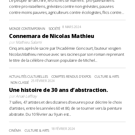
Le peuple se déchire, les riches se marrent : pro-palestiniens
contre pro-israéliens, grévistes contre non-grévistes, pauvres
contre moins pauvres, agriculteurs contre écologistes, flics contre...
8 MARS 2024
MONDE CONTEMPORAIN
SOCIÉTÉ
Connemara de Nicolas Mathieu
par
Mathieu Salami
Cinq ans après le sacre par l’Académie Goncourt, l’auteur vosgien
Nicolas Mathieu renoue avec ses racines par son roman reprenant
le titre de la célèbre chanson populaire de Michel...
ACTUALITÉS CULTURELLES
COMPTES RENDUS D'EXPOS
CULTURE & ARTS
25 FÉVRIER 2024
NON CLASSÉ
Une histoire de 30 ans d’abstraction.
par
Anaë Leffray
7 salles, 47 artistes et des dizaines d’oeuvres pour décrire le choix
d’artistes, entre les années 60 et 80, de se tourner vers la peinture
abstraite. Du 10 février au 9 juin est...
18 FÉVRIER 2024
CINÉMA
CULTURE & ARTS