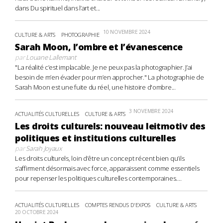
dans Du spirituel dans l’art et...
10 NOVEMBRE 2024
CULTURE & ARTS
PHOTOGRAPHIE
Sarah Moon, l’ombre et l’évanescence
par
Louane Lallemant
"La réalité c’est implacable. Je ne peux pas la photographier. J’ai
besoin de m’en évader pour m’en approcher." La photographie de
Sarah Moon est une fuite du réel, une histoire d'ombre...
3 NOVEMBRE 2024
ACTUALITÉS CULTURELLES
CULTURE & ARTS
Les droits culturels: nouveau leitmotiv des
politiques et institutions culturelles
par
Sarah Joyaux
Les droits culturels, loin d’être un concept récent bien qu’ils
s’affirment désormais avec force, apparaissent comme essentiels
pour repenser les politiques culturelles contemporaines....
ACTUALITÉS CULTURELLES
COMPTES RENDUS D'EXPOS
CULTURE & ARTS
20 OCTOBRE 2024