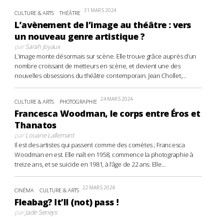
31 MARS 2024
CULTURE & ARTS
THÉÂTRE
L’avènement de l’image au théâtre : vers
un nouveau genre artistique ?
par
Sarah Joyaux
L’image monte désormais sur scène. Elle trouve grâce auprès d’un
nombre croissant de metteurs en scène, et devient une des
nouvelles obsessions du théâtre contemporain. Jean Chollet,...
24 MARS 2024
CULTURE & ARTS
PHOTOGRAPHIE
Francesca Woodman, le corps entre Éros et
Thanatos
par
Louane Lallemant
Il est des artistes qui passent comme des comètes ; Francesca
Woodman en est. Elle naît en 1958, commence la photographie à
treize ans, et se suicide en 1981, à l’âge de 22 ans. Elle...
22 MARS 2024
CINÉMA
CULTURE & ARTS
Fleabag? It’ll (not) pass !
par
Jade Serieys