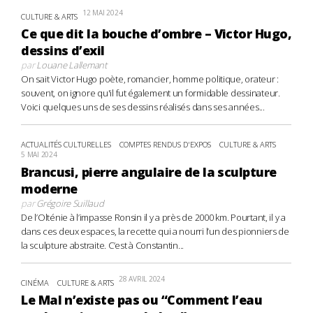
12 MAI 2024
CULTURE & ARTS
Ce que dit la bouche d’ombre – Victor Hugo,
dessins d’exil
par
Louane Lallemant
On sait Victor Hugo poète, romancier, homme politique, orateur :
souvent, on ignore qu'il fut également un formidable dessinateur.
Voici quelques uns de ses dessins réalisés dans ses années...
ACTUALITÉS CULTURELLES
COMPTES RENDUS D'EXPOS
CULTURE & ARTS
5 MAI 2024
Brancusi, pierre angulaire de la sculpture
moderne
par
Grégoire Suillaud
De l’Olténie à l’impasse Ronsin il y a près de 2000 km. Pourtant, il y a
dans ces deux espaces, la recette qui a nourri l’un des pionniers de
la sculpture abstraite. C’est à Constantin...
28 AVRIL 2024
CINÉMA
CULTURE & ARTS
Le Mal n’existe pas ou “Comment l’eau