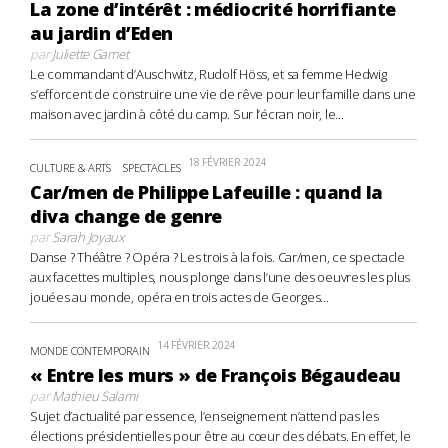
La zone d’intérêt : médiocrité horrifiante
au jardin d’Eden
par
Juliette Gamet
Le commandant d’Auschwitz, Rudolf Höss, et sa femme Hedwig
s’efforcent de construire une vie de rêve pour leur famille dans une
maison avec jardin à côté du camp. Sur l’écran noir, le...
18 FÉVRIER 2024
CULTURE & ARTS
SPECTACLES
Car/men de Philippe Lafeuille : quand la
diva change de genre
par
Sarah Joyaux
Danse ? Théâtre ? Opéra ? Les trois à la fois. Car/men, ce spectacle
aux facettes multiples, nous plonge dans l’une des oeuvres les plus
jouées au monde, opéra en trois actes de Georges...
14 FÉVRIER 2024
MONDE CONTEMPORAIN
« Entre les murs » de François Bégaudeau
par
Mathieu Salami
Sujet d’actualité par essence, l’enseignement n’attend pas les
élections présidentielles pour être au cœur des débats. En effet, le