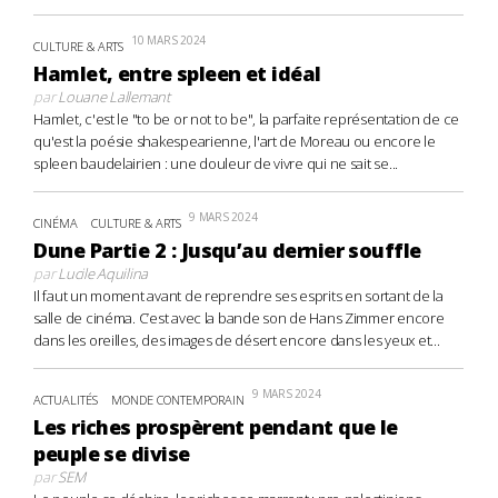
10 MARS 2024
CULTURE & ARTS
Hamlet, entre spleen et idéal
par
Louane Lallemant
Hamlet, c'est le "to be or not to be", la parfaite représentation de ce
qu'est la poésie shakespearienne, l'art de Moreau ou encore le
spleen baudelairien : une douleur de vivre qui ne sait se...
9 MARS 2024
CINÉMA
CULTURE & ARTS
Dune Partie 2 : Jusqu’au dernier souffle
par
Lucile Aquilina
Il faut un moment avant de reprendre ses esprits en sortant de la
salle de cinéma. C’est avec la bande son de Hans Zimmer encore
dans les oreilles, des images de désert encore dans les yeux et...
9 MARS 2024
ACTUALITÉS
MONDE CONTEMPORAIN
Les riches prospèrent pendant que le
peuple se divise
par
SEM