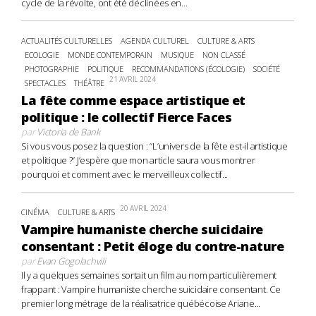
cycle de la révolte, ont été déclinées en...
ACTUALITÉS CULTURELLES
AGENDA CULTUREL
CULTURE & ARTS
ECOLOGIE
MONDE CONTEMPORAIN
MUSIQUE
NON CLASSÉ
PHOTOGRAPHIE
POLITIQUE
RECOMMANDATIONS (ÉCOLOGIE)
SOCIÉTÉ
21 AVRIL 2024
SPECTACLES
THÉÂTRE
La fête comme espace artistique et
politique : le collectif Fierce Faces
par
Victoria de Bank
Si vous vous posez la question : “L’univers de la fête est-il artistique
et politique ?” J’espère que mon article saura vous montrer
pourquoi et comment avec le merveilleux collectif...
20 AVRIL 2024
CINÉMA
CULTURE & ARTS
Vampire humaniste cherche suicidaire
consentant : Petit éloge du contre-nature
par
Evan Gogolachvili
Il y a quelques semaines sortait un film au nom particulièrement
frappant : Vampire humaniste cherche suicidaire consentant. Ce
premier long métrage de la réalisatrice québécoise Ariane...