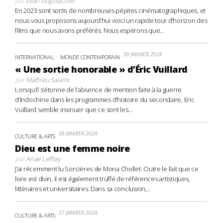
par
Evan Gogolachvili
En 2023 sont sortis de nombreuses pépites cinématographiques, et
nous vous proposons aujourd’hui voici un rapide tour d’horizon des
films que nous avons préférés. Nous espérons que...
30 JANVIER 2024
INTERNATIONAL
MONDE CONTEMPORAIN
« Une sortie honorable » d’Éric Vuillard
par
Mathieu Salami
Lorsqu’il s’étonne de l’absence de mention faite à la guerre
d’Indochine dans les programmes d’histoire du secondaire, Eric
Vuillard semble insinuer que ce sont les...
28 JANVIER 2024
CULTURE & ARTS
Dieu est une femme noire
par
Anaë Leffray
J’ai récemment lu Sorcières de Mona Chollet. Outre le fait que ce
livre est divin, il est également truffé de références artistiques,
littéraires et universitaires. Dans sa conclusion,...
27 JANVIER 2024
CULTURE & ARTS