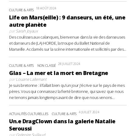
18 AOÛT 2024
CULTURE & ARTS
Life on Mars(eille) : 9 danseurs, un été, une
autre planète
par
Sarah Joyaux
Des coulisses aux calanques, bienvenue dans la vie des danseuses
et danseurs de (LA) HORDE, la troupe du Ballet National de
Marseille. Acclamés sur la scène internationale et sollicités par des...
28 JUILLET 2024
CULTURE & ARTS
NON CLASSÉ
Glas – La mer et la mort en Bretagne
par
Louane Lallemant
Je suis bretonne : il fallait bien qu'un jour j'écrive sur le pays de mes
pères. Vous qui connaissez la fierté bretonne, qui savez que nous
ne tenons jamais longtemps avant de dire que nous venons...
4 JUILLET 2024
ACTUALITÉS CULTURELLES
CULTURE & ARTS
Un.e DragClown dans la galerie Natalie
Seroussi
par
Grégoire Suillaud