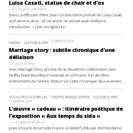
Luisa Casati, statue de chair et d’os
par
Louane Lallemant
Dans La difficulté d’être, Jean Cocteau fait le portrait de Luisa Casati,
qu’il amorce ainsi – et cet article ne saurait avoir meilleure
introduction : « Que ces lignes lui...
22 JANVIER 2024
CINÉMA
CULTURE & ARTS
Marriage story : subtile chronique d’une
déliaison
par
Jade Serieys
Avec Marriage Story, produit de sa deuxième collaboration avec
Netflix, Noah Baumbach revenait en 2019 avec l’un des films
évènements de l’année. Retour sur cette chronique douce-amère...
ACTUALITÉS CULTURELLES
COMPTES RENDUS D'EXPOS
CULTURE & ARTS
21 JANVIER 2024
L’œuvre « cadeau » : itinéraire poétique de
l’exposition « Aux temps du sida »
par
Grégoire Suillaud
Juste à l’ouest de la Petite France, le MAMCS (Musée d’Art Moderne