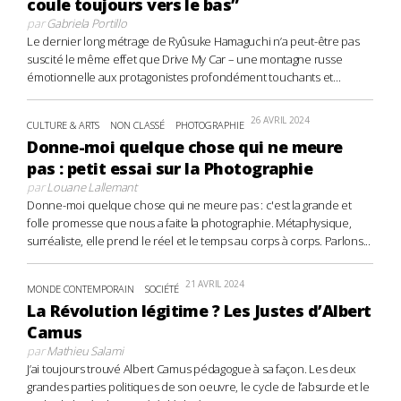
coule toujours vers le bas”
par
Gabriela Portillo
Le dernier long métrage de Ryûsuke Hamaguchi n’a peut-être pas
suscité le même effet que Drive My Car – une montagne russe
émotionnelle aux protagonistes profondément touchants et...
26 AVRIL 2024
CULTURE & ARTS
NON CLASSÉ
PHOTOGRAPHIE
Donne-moi quelque chose qui ne meure
pas : petit essai sur la Photographie
par
Louane Lallemant
Donne-moi quelque chose qui ne meure pas : c'est la grande et
folle promesse que nous a faite la photographie. Métaphysique,
surréaliste, elle prend le réel et le temps au corps à corps. Parlons...
21 AVRIL 2024
MONDE CONTEMPORAIN
SOCIÉTÉ
La Révolution légitime ? Les Justes d’Albert
Camus
par
Mathieu Salami
J’ai toujours trouvé Albert Camus pédagogue à sa façon. Les deux
grandes parties politiques de son oeuvre, le cycle de l’absurde et le