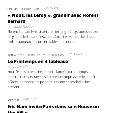
13 AVRIL 2024
CINÉMA
CULTURE & ARTS
« Nous, les Leroy », grandir avec Florent
Bernard
par
Lucile Aquilina
Florent Bernard livre ici son premier long-métrage après de très
longues et belles années à nous faire rire avec les sketchs de
Golden Moustache puis l’inratable podcast « Le...
11 AVRIL 2024
ACTUALITÉS CULTURELLES
CULTURE & ARTS
Le Printemps en 4 tableaux
par
Anaë Leffray
Nous fêtions la semaine dernière l’arrivée du printemps, le
mercredi 21 mars. Même si la crise climatique actuelle tend à
effacer les saisons, en peinture, ce concept est bel et bien
présent....
7 AVRIL 2024
MUSIQUE
Eric Nam invite Paris dans sa « House on
the Hill »