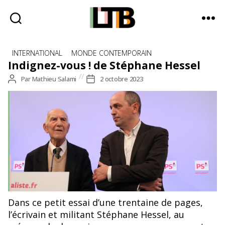
Le
Catégories
Tote
INTERNATIONAL
MONDE CONTEMPORAIN
Bag
Indignez-vous ! de Stéphane Hessel
-
Auteur
Par
Mathieu Salami
Date
2 octobre 2023
Média
de
de
d'information
l’article
l’article
quotidienne
Dans ce petit essai d’une trentaine de pages,
l’écrivain et militant Stéphane Hessel, au