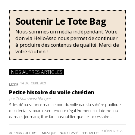
Soutenir Le Tote Bag
Nous sommes un média indépendant. Votre
don via HelloAsso nous permet de continuer
à produire des contenus de qualité. Merci de
votre soutien !
NOS AUTRES ARTICLES
14 OCTOBRE 2021
MODE
Petite histoire du voile chrétien
par
Tristan Hinschberger
Si les débats concernant le port du voile dans la sphère publique
occidentale apparaissent encore régulièrement sur internet ou
dans les journaux, il ne faut pas oublier que cet accessoire...
2 FÉVRIER 2025
AGENDA CULTUREL
MUSIQUE
NON CLASSÉ
SPECTACLES