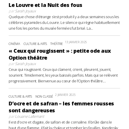
Le Louvre et la Nuit des fous
par
Sarah Joyaux
Quelque chose d’étrange s’est produit il y a deux semaines sous les
célèbres pyramides du Louvre. Le silence qui règne habituellement
une fois les portes du musée fermées fut brisé. La...
13 JANVIER 2025
CINÉMA
CULTURE & ARTS
THÉÂTRE
« Ceux qui rougissent » : petite ode aux
Option théâtre
par
Sarah Joyaux
Ceux qui rougissent. Ceux qui clament, crient, pleurent, jouent,
sourient. Timidement, les yeux baissés parfois. Mais qui se relèvent
progressivement. Bienvenue au cœur de l’Option théâtre....
2 JANVIER 2025
CULTURE & ARTS
NON CLASSÉ
D’ocre et de safran – les femmes rousses
sont dangereuses
par
Louane Lallemant
Il est d’ocre et d’agate, de safran et de cornaline. Il brûle dans le
haut d’une flamme, il fait la chaleur et tomber les feuilles. Kandinsky,