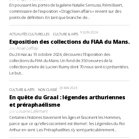
En poussant les portes de la galerie Natalie Seroussi, Rémi Baert,
commissaire de l’exposition « Dragclown affairs » revient sur des
points de définition. En tant que branche de...
9 JUIN 2024
ACTUALITÉS CULTURELLES
CULTURE & ARTS
Exposition des collections du FIAA du Mans.
par
Anaë Leffray
Du 24 mai au 13 octobre 2024, découvrez l’Exposition des
collections du FIAA du Mans. Un fond de 350 oeuvres de la
collection privée de Lucien Ruimy dont 70 nous sont ici présentées.
Le but...
26 MAI 2024
CULTURE & ARTS
NON CLASSÉ
En quête du Graal : légendes arthuriennes
et préraphaélisme
par
Louane Lallemant
Certaines histoires traversent les âges et fascinent les Hommes,
parce que ce qu'elles racontent est éternel : les Légendes du Roi
Arthur en sont. Les Préraphaélites s'y sont particulièrement...