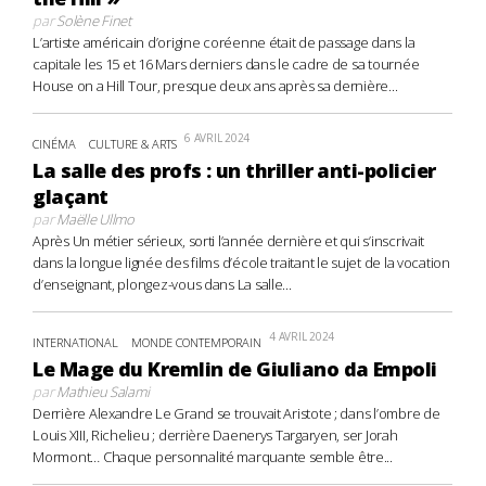
par
Solène Finet
L’artiste américain d’origine coréenne était de passage dans la
capitale les 15 et 16 Mars derniers dans le cadre de sa tournée
House on a Hill Tour, presque deux ans après sa dernière...
6 AVRIL 2024
CINÉMA
CULTURE & ARTS
La salle des profs : un thriller anti-policier
glaçant
par
Maëlle Ullmo
Après Un métier sérieux, sorti l’année dernière et qui s’inscrivait
dans la longue lignée des films d’école traitant le sujet de la vocation
d’enseignant, plongez-vous dans La salle...
4 AVRIL 2024
INTERNATIONAL
MONDE CONTEMPORAIN
Le Mage du Kremlin de Giuliano da Empoli
par
Mathieu Salami
Derrière Alexandre Le Grand se trouvait Aristote ; dans l’ombre de
Louis XIII, Richelieu ; derrière Daenerys Targaryen, ser Jorah
Mormont… Chaque personnalité marquante semble être...