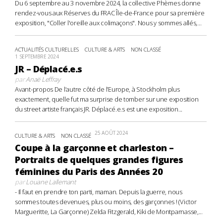
Du 6 septembre au 3 novembre 2024, la collective Phèmes donne
rendez-vous aux Réserves du FRAC Île-de-France pour sa première
exposition, "Coller l'oreille aux colimaçons". Nous y sommes allés,...
ACTUALITÉS CULTURELLES
CULTURE & ARTS
NON CLASSÉ
1 SEPTEMBRE 2024
JR – Déplacé.e.s
par
Anaë Leffray
Avant-propos De l’autre côté de l’Europe, à Stockholm plus
exactement, quelle fut ma surprise de tomber sur une exposition
du street artiste français JR. Déplacé.e.s est une exposition...
25 AOÛT 2024
CULTURE & ARTS
NON CLASSÉ
Coupe à la garçonne et charleston –
Portraits de quelques grandes figures
féminines du Paris des Années 20
par
Louane Lallemant
- Il faut en prendre ton parti, maman. Depuis la guerre, nous
sommes toutes devenues, plus ou moins, des garçonnes ! (Victor
Margueritte, La Garçonne) Zelda Fitzgerald, Kiki de Montparnasse,...