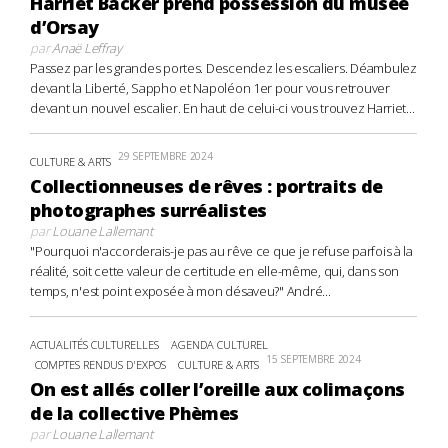
Harriet Backer prend possession du musée
d’Orsay
par
Anaë Leffray
Passez par les grandes portes. Descendez les escaliers. Déambulez
devant la Liberté, Sappho et Napoléon 1er pour vous retrouver
devant un nouvel escalier. En haut de celui-ci vous trouvez Harriet...
29 SEPTEMBRE 2024
CULTURE & ARTS
Collectionneuses de rêves : portraits de
photographes surréalistes
par
Louane Lallemant
"Pourquoi n'accorderais-je pas au rêve ce que je refuse parfois à la
réalité, soit cette valeur de certitude en elle-même, qui, dans son
temps, n'est point exposée à mon désaveu?" André...
ACTUALITÉS CULTURELLES
AGENDA CULTUREL
15 SEPTEMBRE 2024
COMPTES RENDUS D'EXPOS
CULTURE & ARTS
On est allés coller l’oreille aux colimaçons
de la collective Phèmes
par
Louane Lallemant