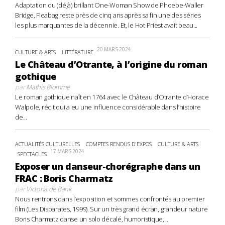
Adaptation du (déjà) brillant One-Woman Show de Phoebe-Waller
Bridge, Fleabag reste près de cinq ans après sa fin une des séries
les plus marquantes de la décennie. Et, le Hot Priest avait beau...
20 MARS 2024
CULTURE & ARTS
LITTÉRATURE
Le Château d’Otrante, à l’origine du roman
gothique
par
Mathis Blomme
Le roman gothique naît en 1764 avec le Château d’Otrante d’Horace
Walpole, récit qui a eu une influence considérable dans l’histoire
de...
ACTUALITÉS CULTURELLES
COMPTES RENDUS D'EXPOS
CULTURE & ARTS
17 MARS 2024
SPECTACLES
Exposer un danseur-chorégraphe dans un
FRAC : Boris Charmatz
par
Victoria de Bank
Nous rentrons dans l’exposition et sommes confrontés au premier
film (Les Disparates, 1999). Sur un très grand écran, grandeur nature
Boris Charmatz danse un solo décalé, humoristique,...