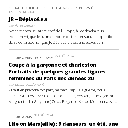
ACTUALITÉS CULTURELLES
CULTURE & ARTS
NON CLASSÉ
1 SEPTEMBRE 2024
JR – Déplacé.e.s
par
Anaë Leffray
Avant-propos De l’autre côté de l’Europe, à Stockholm plus
exactement, quelle fut ma surprise de tomber sur une exposition
du street artiste français JR. Déplacé.e.s est une exposition...
25 AOÛT 2024
CULTURE & ARTS
NON CLASSÉ
Coupe à la garçonne et charleston –
Portraits de quelques grandes figures
féminines du Paris des Années 20
par
Louane Lallemant
- Il faut en prendre ton parti, maman. Depuis la guerre, nous
sommes toutes devenues, plus ou moins, des garçonnes ! (Victor
Margueritte, La Garçonne) Zelda Fitzgerald, Kiki de Montparnasse,...
18 AOÛT 2024
CULTURE & ARTS
Life on Mars(eille) : 9 danseurs, un été, une