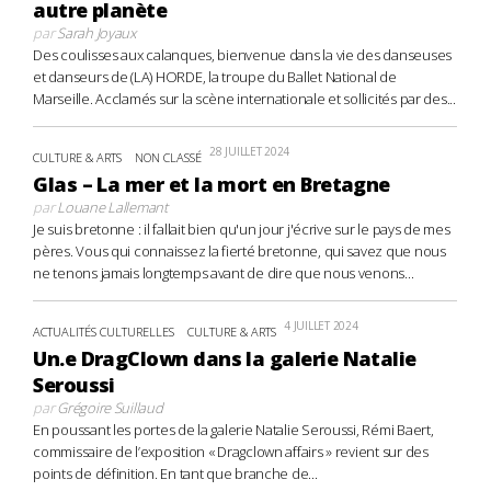
autre planète
par
Sarah Joyaux
Des coulisses aux calanques, bienvenue dans la vie des danseuses
et danseurs de (LA) HORDE, la troupe du Ballet National de
Marseille. Acclamés sur la scène internationale et sollicités par des...
28 JUILLET 2024
CULTURE & ARTS
NON CLASSÉ
Glas – La mer et la mort en Bretagne
par
Louane Lallemant
Je suis bretonne : il fallait bien qu'un jour j'écrive sur le pays de mes
pères. Vous qui connaissez la fierté bretonne, qui savez que nous
ne tenons jamais longtemps avant de dire que nous venons...
4 JUILLET 2024
ACTUALITÉS CULTURELLES
CULTURE & ARTS
Un.e DragClown dans la galerie Natalie
Seroussi
par
Grégoire Suillaud
En poussant les portes de la galerie Natalie Seroussi, Rémi Baert,
commissaire de l’exposition « Dragclown affairs » revient sur des
points de définition. En tant que branche de...