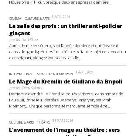
House on a Hill Tour, presque deux ans après sa dernière...
6 AVRIL 2024
CINÉMA
CULTURE & ARTS
La salle des profs : un thriller anti-policier
glaçant
par
Maëlle Ullmo
Après Un métier sérieux, sorti l’année dernière et qui s’inscrivait
dans la longue lignée des films d’école traitant le sujet de la vocation
d’enseignant, plongez-vous dans La salle...
4 AVRIL 2024
INTERNATIONAL
MONDE CONTEMPORAIN
Le Mage du Kremlin de Giuliano da Empoli
par
Mathieu Salami
Derrière Alexandre Le Grand se trouvait Aristote ; dans l’ombre de
Louis XIII, Richelieu ; derrière Daenerys Targaryen, ser Jorah
Mormont… Chaque personnalité marquante semble être...
31 MARS 2024
CULTURE & ARTS
THÉÂTRE
L’avènement de l’image au théâtre : vers