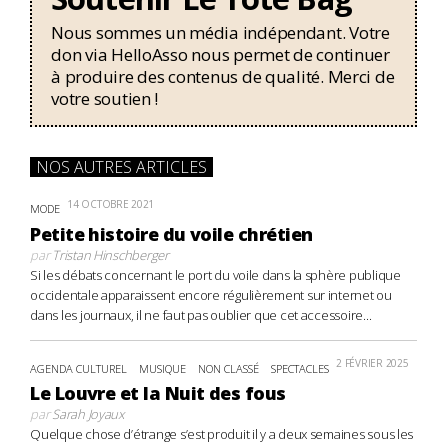
Nous sommes un média indépendant. Votre
don via HelloAsso nous permet de continuer
à produire des contenus de qualité. Merci de
votre soutien !
NOS AUTRES ARTICLES
14 OCTOBRE 2021
MODE
Petite histoire du voile chrétien
par
Tristan Hinschberger
Si les débats concernant le port du voile dans la sphère publique
occidentale apparaissent encore régulièrement sur internet ou
dans les journaux, il ne faut pas oublier que cet accessoire...
2 FÉVRIER 2025
AGENDA CULTUREL
MUSIQUE
NON CLASSÉ
SPECTACLES
Le Louvre et la Nuit des fous
par
Sarah Joyaux
Quelque chose d’étrange s’est produit il y a deux semaines sous les