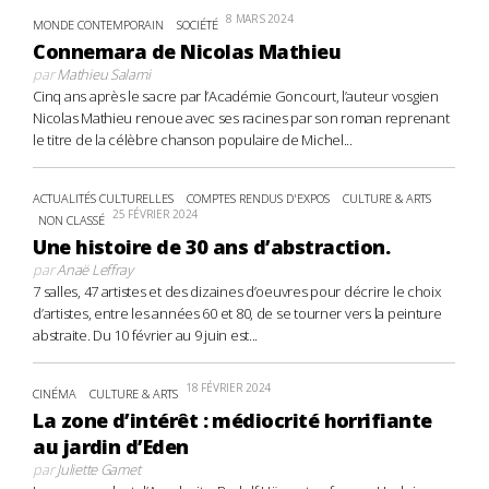
8 MARS 2024
MONDE CONTEMPORAIN
SOCIÉTÉ
Connemara de Nicolas Mathieu
par
Mathieu Salami
Cinq ans après le sacre par l’Académie Goncourt, l’auteur vosgien
Nicolas Mathieu renoue avec ses racines par son roman reprenant
le titre de la célèbre chanson populaire de Michel...
ACTUALITÉS CULTURELLES
COMPTES RENDUS D'EXPOS
CULTURE & ARTS
25 FÉVRIER 2024
NON CLASSÉ
Une histoire de 30 ans d’abstraction.
par
Anaë Leffray
7 salles, 47 artistes et des dizaines d’oeuvres pour décrire le choix
d’artistes, entre les années 60 et 80, de se tourner vers la peinture
abstraite. Du 10 février au 9 juin est...
18 FÉVRIER 2024
CINÉMA
CULTURE & ARTS
La zone d’intérêt : médiocrité horrifiante
au jardin d’Eden
par
Juliette Gamet