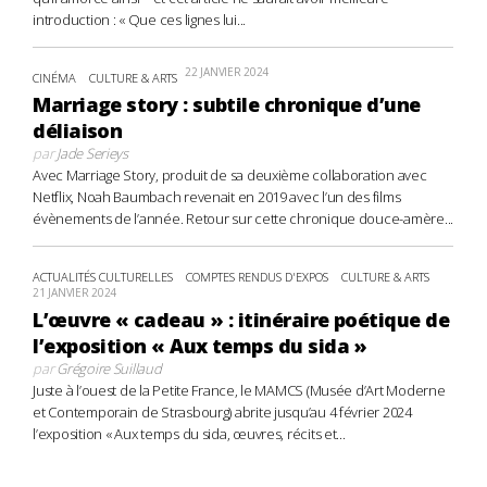
introduction : « Que ces lignes lui...
22 JANVIER 2024
CINÉMA
CULTURE & ARTS
Marriage story : subtile chronique d’une
déliaison
par
Jade Serieys
Avec Marriage Story, produit de sa deuxième collaboration avec
Netflix, Noah Baumbach revenait en 2019 avec l’un des films
évènements de l’année. Retour sur cette chronique douce-amère...
ACTUALITÉS CULTURELLES
COMPTES RENDUS D'EXPOS
CULTURE & ARTS
21 JANVIER 2024
L’œuvre « cadeau » : itinéraire poétique de
l’exposition « Aux temps du sida »
par
Grégoire Suillaud
Juste à l’ouest de la Petite France, le MAMCS (Musée d’Art Moderne
et Contemporain de Strasbourg) abrite jusqu’au 4 février 2024
l’exposition « Aux temps du sida, œuvres, récits et...