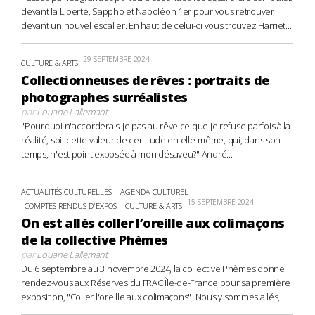
devant la Liberté, Sappho et Napoléon 1er pour vous retrouver
devant un nouvel escalier. En haut de celui-ci vous trouvez Harriet...
29 SEPTEMBRE 2024
CULTURE & ARTS
Collectionneuses de rêves : portraits de
photographes surréalistes
par
Louane Lallemant
"Pourquoi n'accorderais-je pas au rêve ce que je refuse parfois à la
réalité, soit cette valeur de certitude en elle-même, qui, dans son
temps, n'est point exposée à mon désaveu?" André...
ACTUALITÉS CULTURELLES
AGENDA CULTUREL
15 SEPTEMBRE 2024
COMPTES RENDUS D'EXPOS
CULTURE & ARTS
On est allés coller l’oreille aux colimaçons
de la collective Phèmes
par
Louane Lallemant
Du 6 septembre au 3 novembre 2024, la collective Phèmes donne
rendez-vous aux Réserves du FRAC Île-de-France pour sa première
exposition, "Coller l'oreille aux colimaçons". Nous y sommes allés,...