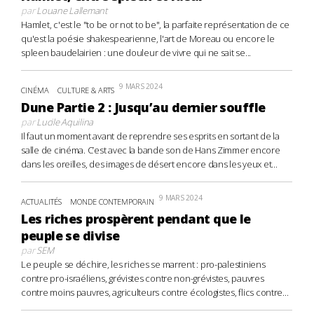
par
Louane Lallemant
Hamlet, c'est le "to be or not to be", la parfaite représentation de ce
qu'est la poésie shakespearienne, l'art de Moreau ou encore le
spleen baudelairien : une douleur de vivre qui ne sait se...
9 MARS 2024
CINÉMA
CULTURE & ARTS
Dune Partie 2 : Jusqu’au dernier souffle
par
Lucile Aquilina
Il faut un moment avant de reprendre ses esprits en sortant de la
salle de cinéma. C’est avec la bande son de Hans Zimmer encore
dans les oreilles, des images de désert encore dans les yeux et...
9 MARS 2024
ACTUALITÉS
MONDE CONTEMPORAIN
Les riches prospèrent pendant que le
peuple se divise
par
SEM
Le peuple se déchire, les riches se marrent : pro-palestiniens
contre pro-israéliens, grévistes contre non-grévistes, pauvres
contre moins pauvres, agriculteurs contre écologistes, flics contre...