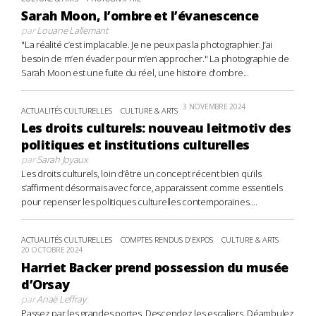
Sarah Moon, l’ombre et l’évanescence
par
Louane Lallemant
"La réalité c’est implacable. Je ne peux pas la photographier. J’ai
besoin de m’en évader pour m’en approcher." La photographie de
Sarah Moon est une fuite du réel, une histoire d'ombre...
3 NOVEMBRE 2024
ACTUALITÉS CULTURELLES
CULTURE & ARTS
Les droits culturels: nouveau leitmotiv des
politiques et institutions culturelles
par
Sarah Joyaux
Les droits culturels, loin d’être un concept récent bien qu’ils
s’affirment désormais avec force, apparaissent comme essentiels
pour repenser les politiques culturelles contemporaines....
ACTUALITÉS CULTURELLES
COMPTES RENDUS D'EXPOS
CULTURE & ARTS
20 OCTOBRE 2024
Harriet Backer prend possession du musée
d’Orsay
par
Anaë Leffray
Passez par les grandes portes. Descendez les escaliers. Déambulez