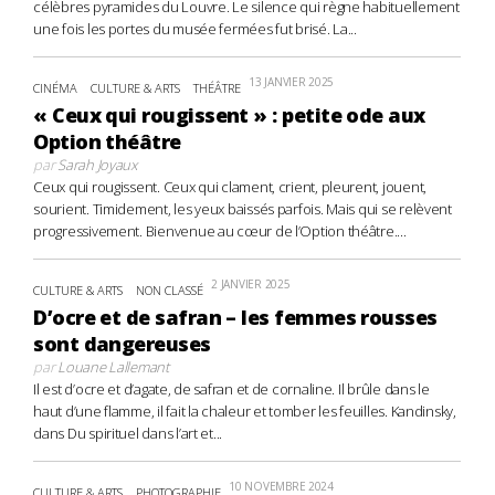
célèbres pyramides du Louvre. Le silence qui règne habituellement
une fois les portes du musée fermées fut brisé. La...
13 JANVIER 2025
CINÉMA
CULTURE & ARTS
THÉÂTRE
« Ceux qui rougissent » : petite ode aux
Option théâtre
par
Sarah Joyaux
Ceux qui rougissent. Ceux qui clament, crient, pleurent, jouent,
sourient. Timidement, les yeux baissés parfois. Mais qui se relèvent
progressivement. Bienvenue au cœur de l’Option théâtre....
2 JANVIER 2025
CULTURE & ARTS
NON CLASSÉ
D’ocre et de safran – les femmes rousses
sont dangereuses
par
Louane Lallemant
Il est d’ocre et d’agate, de safran et de cornaline. Il brûle dans le
haut d’une flamme, il fait la chaleur et tomber les feuilles. Kandinsky,
dans Du spirituel dans l’art et...
10 NOVEMBRE 2024
CULTURE & ARTS
PHOTOGRAPHIE