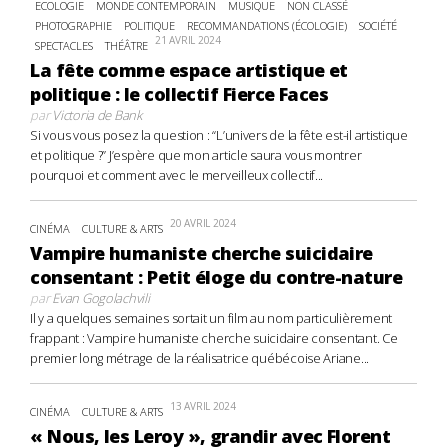
ECOLOGIE
MONDE CONTEMPORAIN
MUSIQUE
NON CLASSÉ
PHOTOGRAPHIE
POLITIQUE
RECOMMANDATIONS (ÉCOLOGIE)
SOCIÉTÉ
21 AVRIL 2024
SPECTACLES
THÉÂTRE
La fête comme espace artistique et
politique : le collectif Fierce Faces
par
Victoria de Bank
Si vous vous posez la question : “L’univers de la fête est-il artistique
et politique ?” J’espère que mon article saura vous montrer
pourquoi et comment avec le merveilleux collectif...
20 AVRIL 2024
CINÉMA
CULTURE & ARTS
Vampire humaniste cherche suicidaire
consentant : Petit éloge du contre-nature
par
Evan Gogolachvili
Il y a quelques semaines sortait un film au nom particulièrement
frappant : Vampire humaniste cherche suicidaire consentant. Ce
premier long métrage de la réalisatrice québécoise Ariane...
13 AVRIL 2024
CINÉMA
CULTURE & ARTS
« Nous, les Leroy », grandir avec Florent