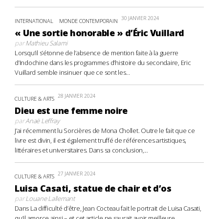
30 JANVIER 2024
INTERNATIONAL
MONDE CONTEMPORAIN
« Une sortie honorable » d’Éric Vuillard
par
Mathieu Salami
Lorsqu’il s’étonne de l’absence de mention faite à la guerre
d’Indochine dans les programmes d’histoire du secondaire, Eric
Vuillard semble insinuer que ce sont les...
28 JANVIER 2024
CULTURE & ARTS
Dieu est une femme noire
par
Anaë Leffray
J’ai récemment lu Sorcières de Mona Chollet. Outre le fait que ce
livre est divin, il est également truffé de références artistiques,
littéraires et universitaires. Dans sa conclusion,...
27 JANVIER 2024
CULTURE & ARTS
Luisa Casati, statue de chair et d’os
par
Louane Lallemant
Dans La difficulté d’être, Jean Cocteau fait le portrait de Luisa Casati,
qu’il amorce ainsi – et cet article ne saurait avoir meilleure