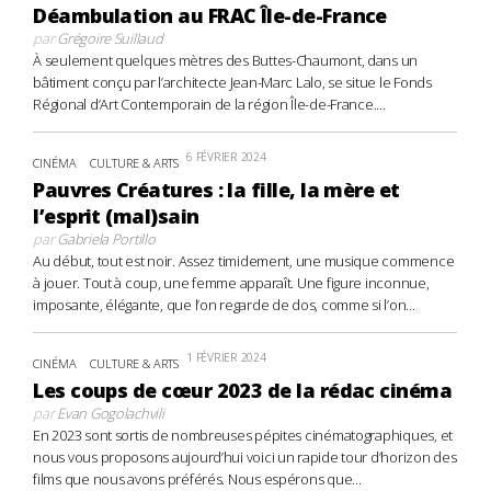
Déambulation au FRAC Île-de-France
par
Grégoire Suillaud
À seulement quelques mètres des Buttes-Chaumont, dans un
bâtiment conçu par l’architecte Jean-Marc Lalo, se situe le Fonds
Régional d’Art Contemporain de la région Île-de-France....
6 FÉVRIER 2024
CINÉMA
CULTURE & ARTS
Pauvres Créatures : la fille, la mère et
l’esprit (mal)sain
par
Gabriela Portillo
Au début, tout est noir. Assez timidement, une musique commence
à jouer. Tout à coup, une femme apparaît. Une figure inconnue,
imposante, élégante, que l’on regarde de dos, comme si l’on...
1 FÉVRIER 2024
CINÉMA
CULTURE & ARTS
Les coups de cœur 2023 de la rédac cinéma
par
Evan Gogolachvili
En 2023 sont sortis de nombreuses pépites cinématographiques, et
nous vous proposons aujourd’hui voici un rapide tour d’horizon des
films que nous avons préférés. Nous espérons que...