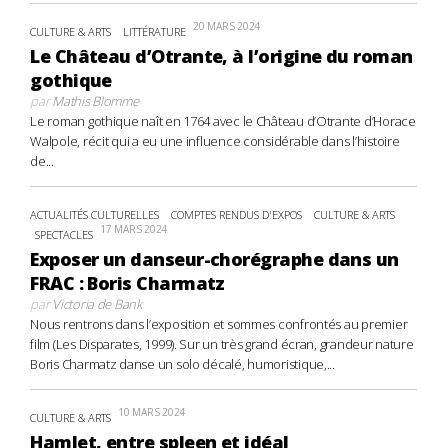
20 MARS 2024
CULTURE & ARTS
LITTÉRATURE
Le Château d’Otrante, à l’origine du roman
gothique
par
Mathis Blomme
Le roman gothique naît en 1764 avec le Château d’Otrante d’Horace
Walpole, récit qui a eu une influence considérable dans l’histoire
de...
ACTUALITÉS CULTURELLES
COMPTES RENDUS D'EXPOS
CULTURE & ARTS
17 MARS 2024
SPECTACLES
Exposer un danseur-chorégraphe dans un
FRAC : Boris Charmatz
par
Victoria de Bank
Nous rentrons dans l’exposition et sommes confrontés au premier
film (Les Disparates, 1999). Sur un très grand écran, grandeur nature
Boris Charmatz danse un solo décalé, humoristique,...
10 MARS 2024
CULTURE & ARTS
Hamlet, entre spleen et idéal