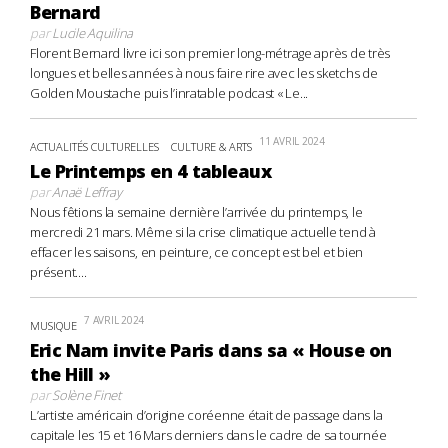
Bernard
par
Lucile Aquilina
Florent Bernard livre ici son premier long-métrage après de très
longues et belles années à nous faire rire avec les sketchs de
Golden Moustache puis l’inratable podcast « Le...
11 AVRIL 2024
ACTUALITÉS CULTURELLES
CULTURE & ARTS
Le Printemps en 4 tableaux
par
Anaë Leffray
Nous fêtions la semaine dernière l’arrivée du printemps, le
mercredi 21 mars. Même si la crise climatique actuelle tend à
effacer les saisons, en peinture, ce concept est bel et bien
présent....
7 AVRIL 2024
MUSIQUE
Eric Nam invite Paris dans sa « House on
the Hill »
par
Solène Finet
L’artiste américain d’origine coréenne était de passage dans la
capitale les 15 et 16 Mars derniers dans le cadre de sa tournée