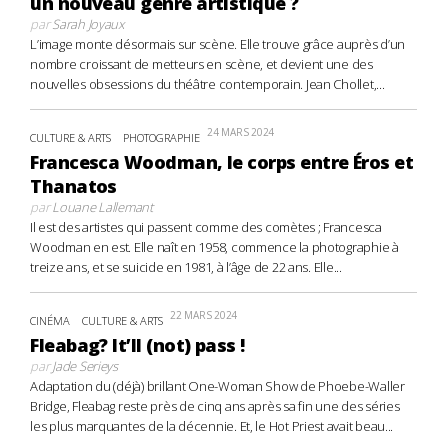
un nouveau genre artistique ?
par
Sarah Joyaux
L’image monte désormais sur scène. Elle trouve grâce auprès d’un
nombre croissant de metteurs en scène, et devient une des
nouvelles obsessions du théâtre contemporain. Jean Chollet,...
24 MARS 2024
CULTURE & ARTS
PHOTOGRAPHIE
Francesca Woodman, le corps entre Éros et
Thanatos
par
Louane Lallemant
Il est des artistes qui passent comme des comètes ; Francesca
Woodman en est. Elle naît en 1958, commence la photographie à
treize ans, et se suicide en 1981, à l’âge de 22 ans. Elle...
22 MARS 2024
CINÉMA
CULTURE & ARTS
Fleabag? It’ll (not) pass !
par
Jade Serieys
Adaptation du (déjà) brillant One-Woman Show de Phoebe-Waller
Bridge, Fleabag reste près de cinq ans après sa fin une des séries
les plus marquantes de la décennie. Et, le Hot Priest avait beau...