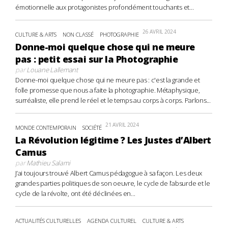
émotionnelle aux protagonistes profondément touchants et...
26 AVRIL 2024
CULTURE & ARTS
NON CLASSÉ
PHOTOGRAPHIE
Donne-moi quelque chose qui ne meure
pas : petit essai sur la Photographie
par
Louane Lallemant
Donne-moi quelque chose qui ne meure pas : c'est la grande et
folle promesse que nous a faite la photographie. Métaphysique,
surréaliste, elle prend le réel et le temps au corps à corps. Parlons...
21 AVRIL 2024
MONDE CONTEMPORAIN
SOCIÉTÉ
La Révolution légitime ? Les Justes d’Albert
Camus
par
Mathieu Salami
J’ai toujours trouvé Albert Camus pédagogue à sa façon. Les deux
grandes parties politiques de son oeuvre, le cycle de l’absurde et le
cycle de la révolte, ont été déclinées en...
ACTUALITÉS CULTURELLES
AGENDA CULTUREL
CULTURE & ARTS