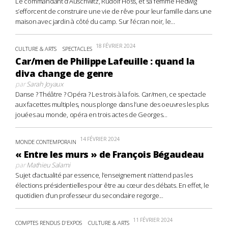
Le commandant d’Auschwitz, Rudolf Höss, et sa femme Hedwig
s’efforcent de construire une vie de rêve pour leur famille dans une
maison avec jardin à côté du camp. Sur l’écran noir, le...
18 FÉVRIER 2024
CULTURE & ARTS
SPECTACLES
Car/men de Philippe Lafeuille : quand la
diva change de genre
par
Sarah Joyaux
Danse ? Théâtre ? Opéra ? Les trois à la fois. Car/men, ce spectacle
aux facettes multiples, nous plonge dans l’une des oeuvres les plus
jouées au monde, opéra en trois actes de Georges...
14 FÉVRIER 2024
MONDE CONTEMPORAIN
« Entre les murs » de François Bégaudeau
par
Mathieu Salami
Sujet d’actualité par essence, l’enseignement n’attend pas les
élections présidentielles pour être au cœur des débats. En effet, le
quotidien d’un professeur du secondaire regorge...
11 FÉVRIER 2024
COMPTES RENDUS D'EXPOS
CULTURE & ARTS