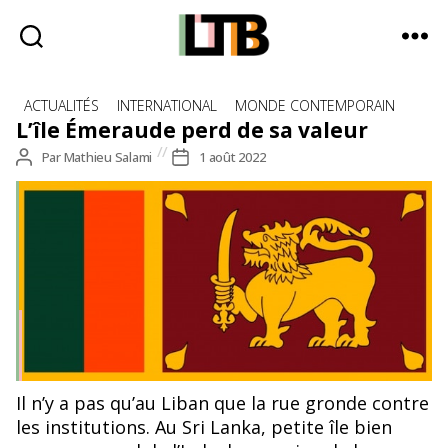
Le
Catégories
Tote
ACTUALITÉS
INTERNATIONAL
MONDE CONTEMPORAIN
Bag
L’île Émeraude perd de sa valeur
-
Auteur
Par
Mathieu Salami
Date
1 août 2022
Média
de
de
d'information
l’article
l’article
quotidienne
©Public domain pictures
Il n’y a pas qu’au Liban que la rue gronde contre
les institutions. Au Sri Lanka, petite île bien