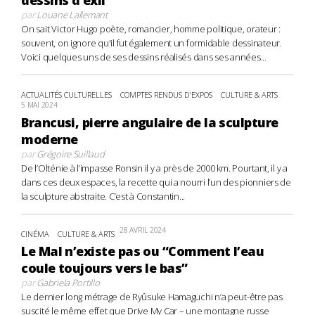
par
Louane Lallemant
On sait Victor Hugo poète, romancier, homme politique, orateur :
souvent, on ignore qu'il fut également un formidable dessinateur.
Voici quelques uns de ses dessins réalisés dans ses années...
ACTUALITÉS CULTURELLES
COMPTES RENDUS D'EXPOS
CULTURE & ARTS
5 MAI 2024
Brancusi, pierre angulaire de la sculpture
moderne
par
Grégoire Suillaud
De l’Olténie à l’impasse Ronsin il y a près de 2000 km. Pourtant, il y a
dans ces deux espaces, la recette qui a nourri l’un des pionniers de
la sculpture abstraite. C’est à Constantin...
28 AVRIL 2024
CINÉMA
CULTURE & ARTS
Le Mal n’existe pas ou “Comment l’eau
coule toujours vers le bas”
par
Gabriela Portillo
Le dernier long métrage de Ryûsuke Hamaguchi n’a peut-être pas
suscité le même effet que Drive My Car – une montagne russe