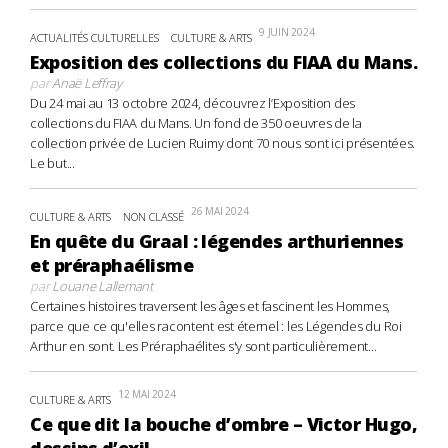
9 JUIN 2024
ACTUALITÉS CULTURELLES
CULTURE & ARTS
Exposition des collections du FIAA du Mans.
par
Anaë Leffray
Du 24 mai au 13 octobre 2024, découvrez l’Exposition des
collections du FIAA du Mans. Un fond de 350 oeuvres de la
collection privée de Lucien Ruimy dont 70 nous sont ici présentées.
Le but...
26 MAI 2024
CULTURE & ARTS
NON CLASSÉ
En quête du Graal : légendes arthuriennes
et préraphaélisme
par
Louane Lallemant
Certaines histoires traversent les âges et fascinent les Hommes,
parce que ce qu'elles racontent est éternel : les Légendes du Roi
Arthur en sont. Les Préraphaélites s'y sont particulièrement...
12 MAI 2024
CULTURE & ARTS
Ce que dit la bouche d’ombre – Victor Hugo,
dessins d’exil