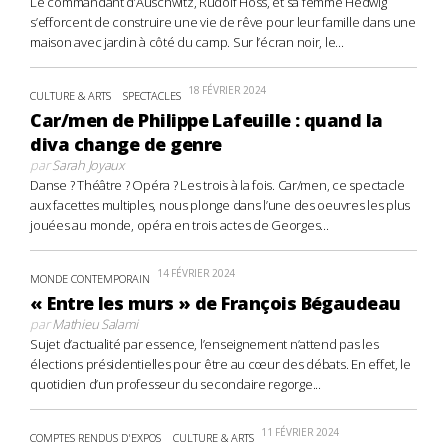
Le commandant d’Auschwitz, Rudolf Höss, et sa femme Hedwig
s’efforcent de construire une vie de rêve pour leur famille dans une
maison avec jardin à côté du camp. Sur l’écran noir, le...
18 FÉVRIER 2024
CULTURE & ARTS
SPECTACLES
Car/men de Philippe Lafeuille : quand la
diva change de genre
par
Sarah Joyaux
Danse ? Théâtre ? Opéra ? Les trois à la fois. Car/men, ce spectacle
aux facettes multiples, nous plonge dans l’une des oeuvres les plus
jouées au monde, opéra en trois actes de Georges...
14 FÉVRIER 2024
MONDE CONTEMPORAIN
« Entre les murs » de François Bégaudeau
par
Mathieu Salami
Sujet d’actualité par essence, l’enseignement n’attend pas les
élections présidentielles pour être au cœur des débats. En effet, le
quotidien d’un professeur du secondaire regorge...
11 FÉVRIER 2024
COMPTES RENDUS D'EXPOS
CULTURE & ARTS