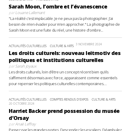
Sarah Moon, l’ombre et l’évanescence
par
Louane Lallemant
"La réalité c’est implacable. Je ne peux pas la photographier. J’ai
besoin de m’en évader pour m’en approcher." La photographie de
Sarah Moon est une fuite du réel, une histoire d'ombre...
3 NOVEMBRE 2024
ACTUALITÉS CULTURELLES
CULTURE & ARTS
Les droits culturels: nouveau leitmotiv des
politiques et institutions culturelles
par
Sarah Joyaux
Les droits culturels, loin d’être un concept récent bien qu’ils
s’affirment désormais avec force, apparaissent comme essentiels
pour repenser les politiques culturelles contemporaines....
ACTUALITÉS CULTURELLES
COMPTES RENDUS D'EXPOS
CULTURE & ARTS
20 OCTOBRE 2024
Harriet Backer prend possession du musée
d’Orsay
par
Anaë Leffray
Passez par les grandes portes. Descendez les escaliers. Déambulez