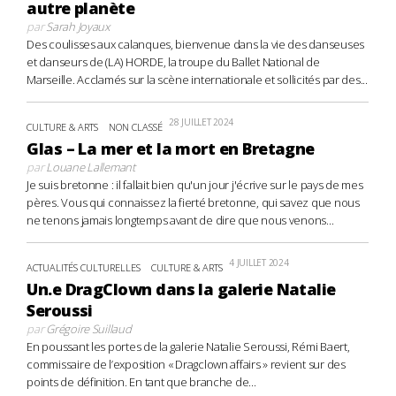
autre planète
par
Sarah Joyaux
Des coulisses aux calanques, bienvenue dans la vie des danseuses
et danseurs de (LA) HORDE, la troupe du Ballet National de
Marseille. Acclamés sur la scène internationale et sollicités par des...
28 JUILLET 2024
CULTURE & ARTS
NON CLASSÉ
Glas – La mer et la mort en Bretagne
par
Louane Lallemant
Je suis bretonne : il fallait bien qu'un jour j'écrive sur le pays de mes
pères. Vous qui connaissez la fierté bretonne, qui savez que nous
ne tenons jamais longtemps avant de dire que nous venons...
4 JUILLET 2024
ACTUALITÉS CULTURELLES
CULTURE & ARTS
Un.e DragClown dans la galerie Natalie
Seroussi
par
Grégoire Suillaud
En poussant les portes de la galerie Natalie Seroussi, Rémi Baert,
commissaire de l’exposition « Dragclown affairs » revient sur des
points de définition. En tant que branche de...