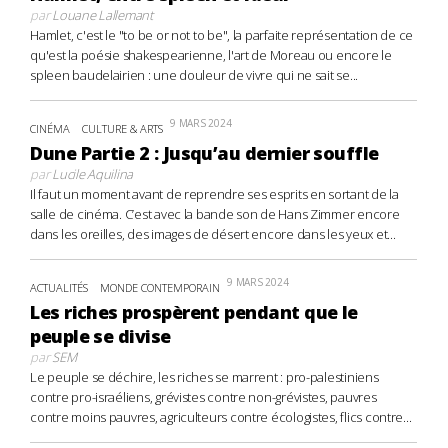
par
Louane Lallemant
Hamlet, c'est le "to be or not to be", la parfaite représentation de ce
qu'est la poésie shakespearienne, l'art de Moreau ou encore le
spleen baudelairien : une douleur de vivre qui ne sait se...
9 MARS 2024
CINÉMA
CULTURE & ARTS
Dune Partie 2 : Jusqu’au dernier souffle
par
Lucile Aquilina
Il faut un moment avant de reprendre ses esprits en sortant de la
salle de cinéma. C’est avec la bande son de Hans Zimmer encore
dans les oreilles, des images de désert encore dans les yeux et...
9 MARS 2024
ACTUALITÉS
MONDE CONTEMPORAIN
Les riches prospèrent pendant que le
peuple se divise
par
SEM
Le peuple se déchire, les riches se marrent : pro-palestiniens
contre pro-israéliens, grévistes contre non-grévistes, pauvres
contre moins pauvres, agriculteurs contre écologistes, flics contre...