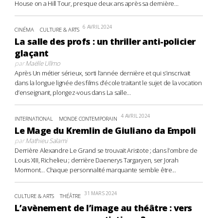
House on a Hill Tour, presque deux ans après sa dernière...
6 AVRIL 2024
CINÉMA
CULTURE & ARTS
La salle des profs : un thriller anti-policier
glaçant
par
Maëlle Ullmo
Après Un métier sérieux, sorti l’année dernière et qui s’inscrivait
dans la longue lignée des films d’école traitant le sujet de la vocation
d’enseignant, plongez-vous dans La salle...
4 AVRIL 2024
INTERNATIONAL
MONDE CONTEMPORAIN
Le Mage du Kremlin de Giuliano da Empoli
par
Mathieu Salami
Derrière Alexandre Le Grand se trouvait Aristote ; dans l’ombre de
Louis XIII, Richelieu ; derrière Daenerys Targaryen, ser Jorah
Mormont… Chaque personnalité marquante semble être...
31 MARS 2024
CULTURE & ARTS
THÉÂTRE
L’avènement de l’image au théâtre : vers