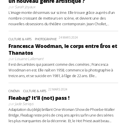
un nouveau genre artistique ?
par
Sarah Joyaux
L’image monte désormais sur scène. Elle trouve grâce auprès d’un
nombre croissant de metteurs en scène, et devient une des
nouvelles obsessions du théâtre contemporain. Jean Chollet,...
24 MARS 2024
CULTURE & ARTS
PHOTOGRAPHIE
Francesca Woodman, le corps entre Éros et
Thanatos
par
Louane Lallemant
Il est des artistes qui passent comme des comètes ; Francesca
Woodman en est. Elle naît en 1958, commence la photographie à
treize ans, et se suicide en 1981, à l’âge de 22 ans. Elle...
22 MARS 2024
CINÉMA
CULTURE & ARTS
Fleabag? It’ll (not) pass !
par
Jade Serieys
Adaptation du (déjà) brillant One-Woman Show de Phoebe-Waller
Bridge, Fleabag reste près de cinq ans après sa fin une des séries
les plus marquantes de la décennie. Et, le Hot Priest avait beau...