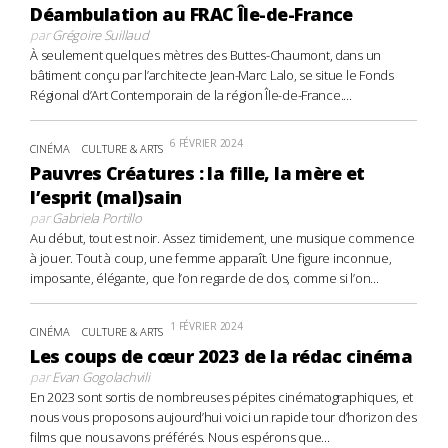
Déambulation au FRAC Île-de-France
par
Grégoire Suillaud
À seulement quelques mètres des Buttes-Chaumont, dans un
bâtiment conçu par l’architecte Jean-Marc Lalo, se situe le Fonds
Régional d’Art Contemporain de la région Île-de-France....
6 FÉVRIER 2024
CINÉMA
CULTURE & ARTS
Pauvres Créatures : la fille, la mère et
l’esprit (mal)sain
par
Gabriela Portillo
Au début, tout est noir. Assez timidement, une musique commence
à jouer. Tout à coup, une femme apparaît. Une figure inconnue,
imposante, élégante, que l’on regarde de dos, comme si l’on...
1 FÉVRIER 2024
CINÉMA
CULTURE & ARTS
Les coups de cœur 2023 de la rédac cinéma
par
Evan Gogolachvili
En 2023 sont sortis de nombreuses pépites cinématographiques, et
nous vous proposons aujourd’hui voici un rapide tour d’horizon des
films que nous avons préférés. Nous espérons que...