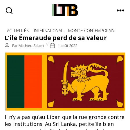
Le
Catégories
Tote
ACTUALITÉS
INTERNATIONAL
MONDE CONTEMPORAIN
Bag
L’île Émeraude perd de sa valeur
-
Auteur
Par
Mathieu Salami
Date
1 août 2022
Média
de
de
d'information
l’article
l’article
quotidienne
©Public domain pictures
Il n’y a pas qu’au Liban que la rue gronde contre
les institutions. Au Sri Lanka, petite île bien