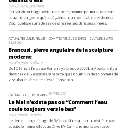
par
Louane Lallemant
On sait Victor Hugo poète, romancier, homme politique, orateur :
souvent, on ignore qu'il fut également un formidable dessinateur.
Voici quelques uns de ses dessins réalisés dans ses années...
ACTUALITÉS CULTURELLES
COMPTES RENDUS D'EXPOS
CULTURE & ARTS
5 MAI 2024
Brancusi, pierre angulaire de la sculpture
moderne
par
Grégoire Suillaud
De l’Olténie à l’impasse Ronsin il y a près de 2000 km. Pourtant, il y a
dans ces deux espaces, la recette qui a nourri l’un des pionniers de
la sculpture abstraite. C’est à Constantin...
28 AVRIL 2024
CINÉMA
CULTURE & ARTS
Le Mal n’existe pas ou “Comment l’eau
coule toujours vers le bas”
par
Gabriela Portillo
Le dernier long métrage de Ryûsuke Hamaguchi n’a peut-être pas
suscité le même effet que Drive My Car – une montagne russe