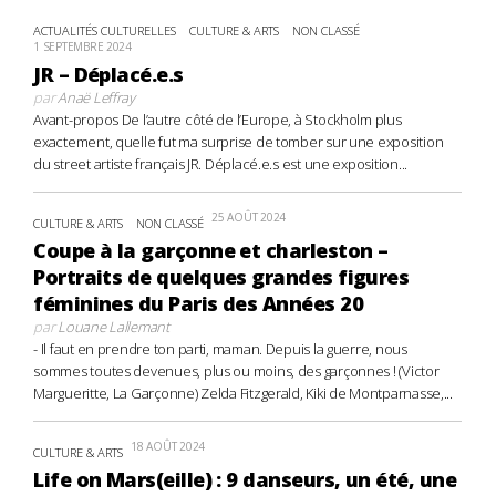
ACTUALITÉS CULTURELLES
CULTURE & ARTS
NON CLASSÉ
1 SEPTEMBRE 2024
JR – Déplacé.e.s
par
Anaë Leffray
Avant-propos De l’autre côté de l’Europe, à Stockholm plus
exactement, quelle fut ma surprise de tomber sur une exposition
du street artiste français JR. Déplacé.e.s est une exposition...
25 AOÛT 2024
CULTURE & ARTS
NON CLASSÉ
Coupe à la garçonne et charleston –
Portraits de quelques grandes figures
féminines du Paris des Années 20
par
Louane Lallemant
- Il faut en prendre ton parti, maman. Depuis la guerre, nous
sommes toutes devenues, plus ou moins, des garçonnes ! (Victor
Margueritte, La Garçonne) Zelda Fitzgerald, Kiki de Montparnasse,...
18 AOÛT 2024
CULTURE & ARTS
Life on Mars(eille) : 9 danseurs, un été, une