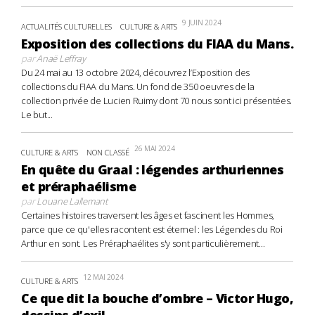
9 JUIN 2024
ACTUALITÉS CULTURELLES
CULTURE & ARTS
Exposition des collections du FIAA du Mans.
par
Anaë Leffray
Du 24 mai au 13 octobre 2024, découvrez l’Exposition des
collections du FIAA du Mans. Un fond de 350 oeuvres de la
collection privée de Lucien Ruimy dont 70 nous sont ici présentées.
Le but...
26 MAI 2024
CULTURE & ARTS
NON CLASSÉ
En quête du Graal : légendes arthuriennes
et préraphaélisme
par
Louane Lallemant
Certaines histoires traversent les âges et fascinent les Hommes,
parce que ce qu'elles racontent est éternel : les Légendes du Roi
Arthur en sont. Les Préraphaélites s'y sont particulièrement...
12 MAI 2024
CULTURE & ARTS
Ce que dit la bouche d’ombre – Victor Hugo,
dessins d’exil