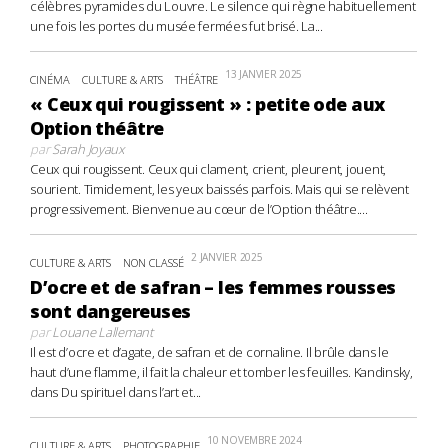
célèbres pyramides du Louvre. Le silence qui règne habituellement
une fois les portes du musée fermées fut brisé. La...
13 JANVIER 2025
CINÉMA
CULTURE & ARTS
THÉÂTRE
« Ceux qui rougissent » : petite ode aux
Option théâtre
par
Sarah Joyaux
Ceux qui rougissent. Ceux qui clament, crient, pleurent, jouent,
sourient. Timidement, les yeux baissés parfois. Mais qui se relèvent
progressivement. Bienvenue au cœur de l’Option théâtre....
2 JANVIER 2025
CULTURE & ARTS
NON CLASSÉ
D’ocre et de safran – les femmes rousses
sont dangereuses
par
Louane Lallemant
Il est d’ocre et d’agate, de safran et de cornaline. Il brûle dans le
haut d’une flamme, il fait la chaleur et tomber les feuilles. Kandinsky,
dans Du spirituel dans l’art et...
10 NOVEMBRE 2024
CULTURE & ARTS
PHOTOGRAPHIE