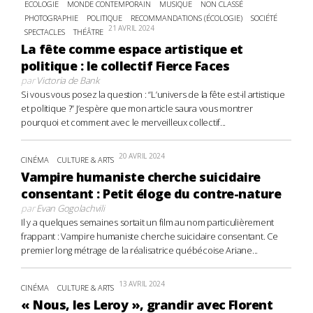
ECOLOGIE
MONDE CONTEMPORAIN
MUSIQUE
NON CLASSÉ
PHOTOGRAPHIE
POLITIQUE
RECOMMANDATIONS (ÉCOLOGIE)
SOCIÉTÉ
21 AVRIL 2024
SPECTACLES
THÉÂTRE
La fête comme espace artistique et
politique : le collectif Fierce Faces
par
Victoria de Bank
Si vous vous posez la question : “L’univers de la fête est-il artistique
et politique ?” J’espère que mon article saura vous montrer
pourquoi et comment avec le merveilleux collectif...
20 AVRIL 2024
CINÉMA
CULTURE & ARTS
Vampire humaniste cherche suicidaire
consentant : Petit éloge du contre-nature
par
Evan Gogolachvili
Il y a quelques semaines sortait un film au nom particulièrement
frappant : Vampire humaniste cherche suicidaire consentant. Ce
premier long métrage de la réalisatrice québécoise Ariane...
13 AVRIL 2024
CINÉMA
CULTURE & ARTS
« Nous, les Leroy », grandir avec Florent