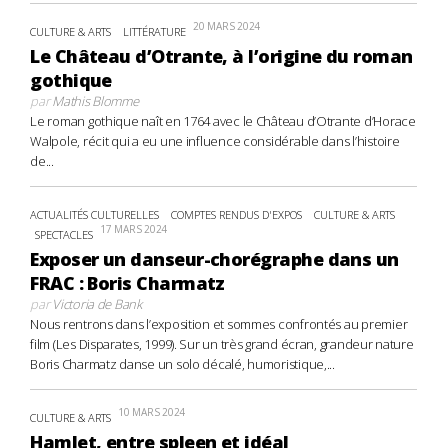
20 MARS 2024
CULTURE & ARTS
LITTÉRATURE
Le Château d’Otrante, à l’origine du roman
gothique
par
Mathis Blomme
Le roman gothique naît en 1764 avec le Château d’Otrante d’Horace
Walpole, récit qui a eu une influence considérable dans l’histoire
de...
ACTUALITÉS CULTURELLES
COMPTES RENDUS D'EXPOS
CULTURE & ARTS
17 MARS 2024
SPECTACLES
Exposer un danseur-chorégraphe dans un
FRAC : Boris Charmatz
par
Victoria de Bank
Nous rentrons dans l’exposition et sommes confrontés au premier
film (Les Disparates, 1999). Sur un très grand écran, grandeur nature
Boris Charmatz danse un solo décalé, humoristique,...
10 MARS 2024
CULTURE & ARTS
Hamlet, entre spleen et idéal