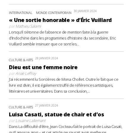
30 JANVIER 2024
INTERNATIONAL
MONDE CONTEMPORAIN
« Une sortie honorable » d’Éric Vuillard
par
Mathieu Salami
Lorsqu’il s’étonne de l’absence de mention faite à la guerre
d’Indochine dans les programmes d’histoire du secondaire, Eric
Vuillard semble insinuer que ce sont les...
28 JANVIER 2024
CULTURE & ARTS
Dieu est une femme noire
par
Anaë Leffray
J’ai récemment lu Sorcières de Mona Chollet. Outre le fait que ce
livre est divin, il est également truffé de références artistiques,
littéraires et universitaires. Dans sa conclusion,...
27 JANVIER 2024
CULTURE & ARTS
Luisa Casati, statue de chair et d’os
par
Louane Lallemant
Dans La difficulté d’être, Jean Cocteau fait le portrait de Luisa Casati,
qu’il amorce ainsi – et cet article ne saurait avoir meilleure