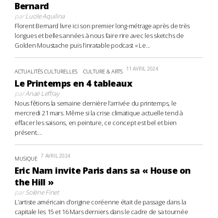
Bernard
par
Lucile Aquilina
Florent Bernard livre ici son premier long-métrage après de très
longues et belles années à nous faire rire avec les sketchs de
Golden Moustache puis l’inratable podcast « Le...
11 AVRIL 2024
ACTUALITÉS CULTURELLES
CULTURE & ARTS
Le Printemps en 4 tableaux
par
Anaë Leffray
Nous fêtions la semaine dernière l’arrivée du printemps, le
mercredi 21 mars. Même si la crise climatique actuelle tend à
effacer les saisons, en peinture, ce concept est bel et bien
présent....
7 AVRIL 2024
MUSIQUE
Eric Nam invite Paris dans sa « House on
the Hill »
par
Solène Finet
L’artiste américain d’origine coréenne était de passage dans la
capitale les 15 et 16 Mars derniers dans le cadre de sa tournée