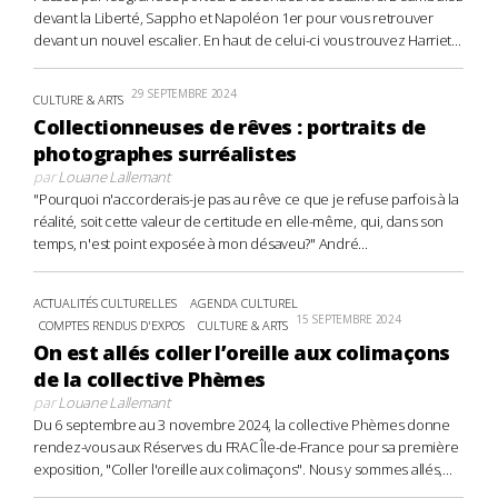
devant la Liberté, Sappho et Napoléon 1er pour vous retrouver
devant un nouvel escalier. En haut de celui-ci vous trouvez Harriet...
29 SEPTEMBRE 2024
CULTURE & ARTS
Collectionneuses de rêves : portraits de
photographes surréalistes
par
Louane Lallemant
"Pourquoi n'accorderais-je pas au rêve ce que je refuse parfois à la
réalité, soit cette valeur de certitude en elle-même, qui, dans son
temps, n'est point exposée à mon désaveu?" André...
ACTUALITÉS CULTURELLES
AGENDA CULTUREL
15 SEPTEMBRE 2024
COMPTES RENDUS D'EXPOS
CULTURE & ARTS
On est allés coller l’oreille aux colimaçons
de la collective Phèmes
par
Louane Lallemant
Du 6 septembre au 3 novembre 2024, la collective Phèmes donne
rendez-vous aux Réserves du FRAC Île-de-France pour sa première
exposition, "Coller l'oreille aux colimaçons". Nous y sommes allés,...