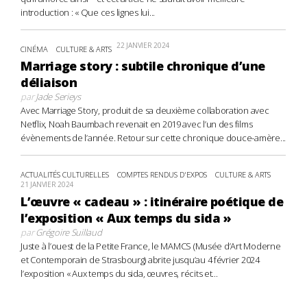
introduction : « Que ces lignes lui...
22 JANVIER 2024
CINÉMA
CULTURE & ARTS
Marriage story : subtile chronique d’une
déliaison
par
Jade Serieys
Avec Marriage Story, produit de sa deuxième collaboration avec
Netflix, Noah Baumbach revenait en 2019 avec l’un des films
évènements de l’année. Retour sur cette chronique douce-amère...
ACTUALITÉS CULTURELLES
COMPTES RENDUS D'EXPOS
CULTURE & ARTS
21 JANVIER 2024
L’œuvre « cadeau » : itinéraire poétique de
l’exposition « Aux temps du sida »
par
Grégoire Suillaud
Juste à l’ouest de la Petite France, le MAMCS (Musée d’Art Moderne
et Contemporain de Strasbourg) abrite jusqu’au 4 février 2024
l’exposition « Aux temps du sida, œuvres, récits et...