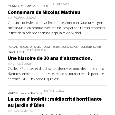
8 MARS 2024
MONDE CONTEMPORAIN
SOCIÉTÉ
Connemara de Nicolas Mathieu
par
Mathieu Salami
Cinq ans après le sacre par l’Académie Goncourt, l’auteur vosgien
Nicolas Mathieu renoue avec ses racines par son roman reprenant
le titre de la célèbre chanson populaire de Michel...
ACTUALITÉS CULTURELLES
COMPTES RENDUS D'EXPOS
CULTURE & ARTS
25 FÉVRIER 2024
NON CLASSÉ
Une histoire de 30 ans d’abstraction.
par
Anaë Leffray
7 salles, 47 artistes et des dizaines d’oeuvres pour décrire le choix
d’artistes, entre les années 60 et 80, de se tourner vers la peinture
abstraite. Du 10 février au 9 juin est...
18 FÉVRIER 2024
CINÉMA
CULTURE & ARTS
La zone d’intérêt : médiocrité horrifiante
au jardin d’Eden
par
Juliette Gamet