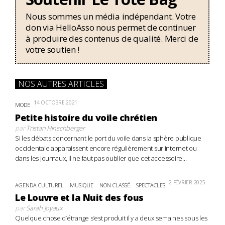
Nous sommes un média indépendant. Votre
don via HelloAsso nous permet de continuer
à produire des contenus de qualité. Merci de
votre soutien !
NOS AUTRES ARTICLES
14 OCTOBRE 2021
MODE
Petite histoire du voile chrétien
par
Tristan Hinschberger
Si les débats concernant le port du voile dans la sphère publique
occidentale apparaissent encore régulièrement sur internet ou
dans les journaux, il ne faut pas oublier que cet accessoire...
2 FÉVRIER 2025
AGENDA CULTUREL
MUSIQUE
NON CLASSÉ
SPECTACLES
Le Louvre et la Nuit des fous
par
Sarah Joyaux
Quelque chose d’étrange s’est produit il y a deux semaines sous les