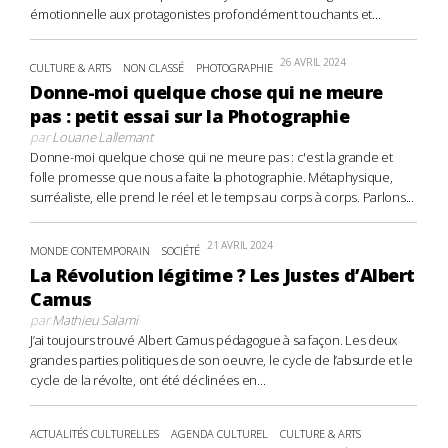
émotionnelle aux protagonistes profondément touchants et...
26 AVRIL 2024
CULTURE & ARTS
NON CLASSÉ
PHOTOGRAPHIE
Donne-moi quelque chose qui ne meure
pas : petit essai sur la Photographie
par
Louane Lallemant
Donne-moi quelque chose qui ne meure pas : c'est la grande et
folle promesse que nous a faite la photographie. Métaphysique,
surréaliste, elle prend le réel et le temps au corps à corps. Parlons...
21 AVRIL 2024
MONDE CONTEMPORAIN
SOCIÉTÉ
La Révolution légitime ? Les Justes d’Albert
Camus
par
Mathieu Salami
J’ai toujours trouvé Albert Camus pédagogue à sa façon. Les deux
grandes parties politiques de son oeuvre, le cycle de l’absurde et le
cycle de la révolte, ont été déclinées en...
ACTUALITÉS CULTURELLES
AGENDA CULTUREL
CULTURE & ARTS