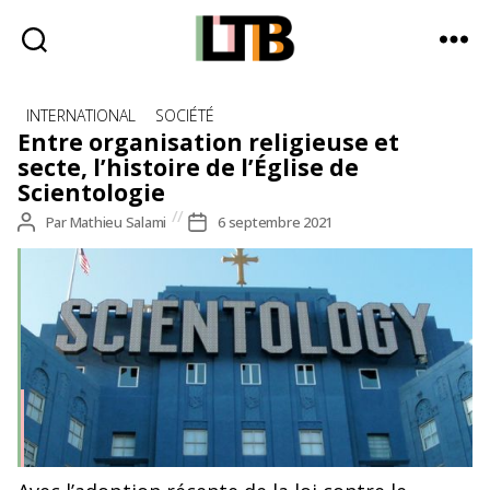
Le
Catégories
Tote
INTERNATIONAL
SOCIÉTÉ
Bag
Entre organisation religieuse et
-
secte, l’histoire de l’Église de
Média
Scientologie
d'information
Auteur
Par
Mathieu Salami
Date
6 septembre 2021
quotidienne
de
de
l’article
l’article