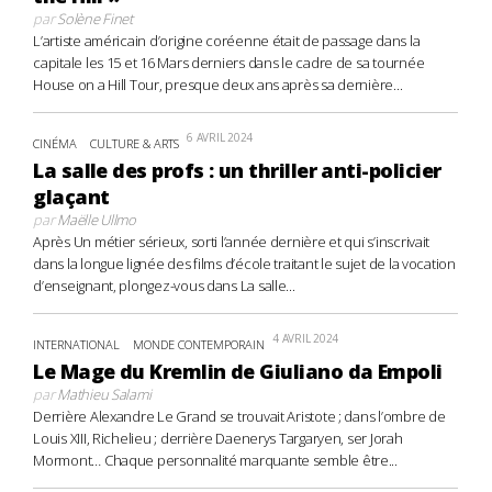
par
Solène Finet
L’artiste américain d’origine coréenne était de passage dans la
capitale les 15 et 16 Mars derniers dans le cadre de sa tournée
House on a Hill Tour, presque deux ans après sa dernière...
6 AVRIL 2024
CINÉMA
CULTURE & ARTS
La salle des profs : un thriller anti-policier
glaçant
par
Maëlle Ullmo
Après Un métier sérieux, sorti l’année dernière et qui s’inscrivait
dans la longue lignée des films d’école traitant le sujet de la vocation
d’enseignant, plongez-vous dans La salle...
4 AVRIL 2024
INTERNATIONAL
MONDE CONTEMPORAIN
Le Mage du Kremlin de Giuliano da Empoli
par
Mathieu Salami
Derrière Alexandre Le Grand se trouvait Aristote ; dans l’ombre de
Louis XIII, Richelieu ; derrière Daenerys Targaryen, ser Jorah
Mormont… Chaque personnalité marquante semble être...