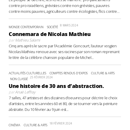
contre pro-israéliens, grévistes contre non-grévistes, pauvres
contre moins pauvres, agriculteurs contre écologistes, flics contre...
8 MARS 2024
MONDE CONTEMPORAIN
SOCIÉTÉ
Connemara de Nicolas Mathieu
par
Mathieu Salami
Cinq ans après le sacre par l’Académie Goncourt, l’auteur vosgien
Nicolas Mathieu renoue avec ses racines par son roman reprenant
le titre de la célèbre chanson populaire de Michel...
ACTUALITÉS CULTURELLES
COMPTES RENDUS D'EXPOS
CULTURE & ARTS
25 FÉVRIER 2024
NON CLASSÉ
Une histoire de 30 ans d’abstraction.
par
Anaë Leffray
7 salles, 47 artistes et des dizaines d’oeuvres pour décrire le choix
d’artistes, entre les années 60 et 80, de se tourner vers la peinture
abstraite. Du 10 février au 9 juin est...
18 FÉVRIER 2024
CINÉMA
CULTURE & ARTS