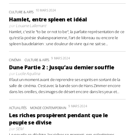
10 MARS 2024
CULTURE & ARTS
Hamlet, entre spleen et idéal
par
Louane Lallemant
Hamlet, c'est le "to be or not to be", la parfaite représentation de ce
qu'est la poésie shakespearienne, l'art de Moreau ou encore le
spleen baudelairien : une douleur de vivre qui ne sait se...
9 MARS 2024
CINÉMA
CULTURE & ARTS
Dune Partie 2 : Jusqu’au dernier souffle
par
Lucile Aquilina
Il faut un moment avant de reprendre ses esprits en sortant de la
salle de cinéma. C’est avec la bande son de Hans Zimmer encore
dans les oreilles, des images de désert encore dans les yeux et...
9 MARS 2024
ACTUALITÉS
MONDE CONTEMPORAIN
Les riches prospèrent pendant que le
peuple se divise
par
SEM
Le peuple se déchire, les riches se marrent : pro-palestiniens