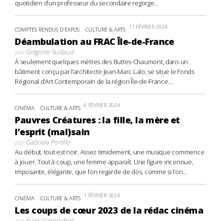
quotidien d’un professeur du secondaire regorge...
11 FÉVRIER 2024
COMPTES RENDUS D'EXPOS
CULTURE & ARTS
Déambulation au FRAC Île-de-France
par
Grégoire Suillaud
À seulement quelques mètres des Buttes-Chaumont, dans un
bâtiment conçu par l’architecte Jean-Marc Lalo, se situe le Fonds
Régional d’Art Contemporain de la région Île-de-France....
6 FÉVRIER 2024
CINÉMA
CULTURE & ARTS
Pauvres Créatures : la fille, la mère et
l’esprit (mal)sain
par
Gabriela Portillo
Au début, tout est noir. Assez timidement, une musique commence
à jouer. Tout à coup, une femme apparaît. Une figure inconnue,
imposante, élégante, que l’on regarde de dos, comme si l’on...
1 FÉVRIER 2024
CINÉMA
CULTURE & ARTS
Les coups de cœur 2023 de la rédac cinéma
par
Evan Gogolachvili