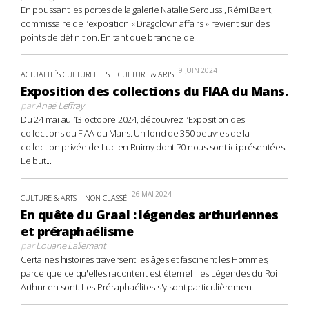
En poussant les portes de la galerie Natalie Seroussi, Rémi Baert,
commissaire de l’exposition « Dragclown affairs » revient sur des
points de définition. En tant que branche de...
9 JUIN 2024
ACTUALITÉS CULTURELLES
CULTURE & ARTS
Exposition des collections du FIAA du Mans.
par
Anaë Leffray
Du 24 mai au 13 octobre 2024, découvrez l’Exposition des
collections du FIAA du Mans. Un fond de 350 oeuvres de la
collection privée de Lucien Ruimy dont 70 nous sont ici présentées.
Le but...
26 MAI 2024
CULTURE & ARTS
NON CLASSÉ
En quête du Graal : légendes arthuriennes
et préraphaélisme
par
Louane Lallemant
Certaines histoires traversent les âges et fascinent les Hommes,
parce que ce qu'elles racontent est éternel : les Légendes du Roi
Arthur en sont. Les Préraphaélites s'y sont particulièrement...