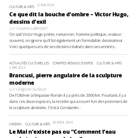
12 MAI 2024
CULTURE & ARTS
Ce que dit la bouche d’ombre – Victor Hugo,
dessins d’exil
par
Louane Lallemant
On sait Victor Hugo poète, romancier, homme politique, orateur :
souvent, on ignore qu'il fut également un formidable dessinateur.
Voici quelques uns de ses dessins réalisés dans ses années...
ACTUALITÉS CULTURELLES
COMPTES RENDUS D'EXPOS
CULTURE & ARTS
5 MAI 2024
Brancusi, pierre angulaire de la sculpture
moderne
par
Grégoire Suillaud
De l’Olténie à l’impasse Ronsin il y a près de 2000 km. Pourtant, il y a
dans ces deux espaces, la recette qui a nourri l’un des pionniers de
la sculpture abstraite. C’est à Constantin...
28 AVRIL 2024
CINÉMA
CULTURE & ARTS
Le Mal n’existe pas ou “Comment l’eau