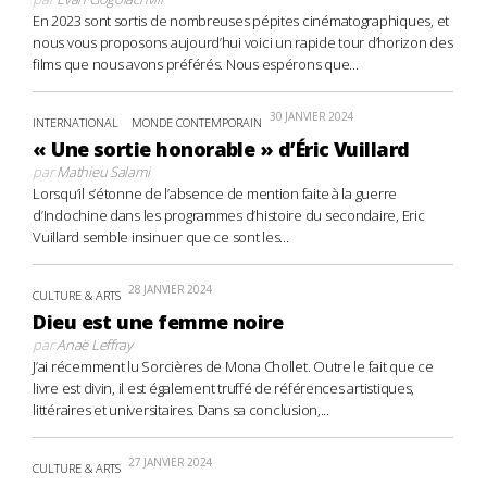
En 2023 sont sortis de nombreuses pépites cinématographiques, et
nous vous proposons aujourd’hui voici un rapide tour d’horizon des
films que nous avons préférés. Nous espérons que...
30 JANVIER 2024
INTERNATIONAL
MONDE CONTEMPORAIN
« Une sortie honorable » d’Éric Vuillard
par
Mathieu Salami
Lorsqu’il s’étonne de l’absence de mention faite à la guerre
d’Indochine dans les programmes d’histoire du secondaire, Eric
Vuillard semble insinuer que ce sont les...
28 JANVIER 2024
CULTURE & ARTS
Dieu est une femme noire
par
Anaë Leffray
J’ai récemment lu Sorcières de Mona Chollet. Outre le fait que ce
livre est divin, il est également truffé de références artistiques,
littéraires et universitaires. Dans sa conclusion,...
27 JANVIER 2024
CULTURE & ARTS