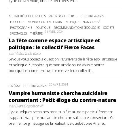
cycle de la révolte, ont été déclinées en...
ACTUALITÉS CULTURELLES
AGENDA CULTUREL
CULTURE & ARTS
ECOLOGIE
MONDE CONTEMPORAIN
MUSIQUE
NON CLASSÉ
PHOTOGRAPHIE
POLITIQUE
RECOMMANDATIONS (ÉCOLOGIE)
SOCIÉTÉ
21 AVRIL 2024
SPECTACLES
THÉÂTRE
La fête comme espace artistique et
politique : le collectif Fierce Faces
par
Victoria de Bank
Si vous vous posez la question : “L’univers de la fête est-il artistique
et politique ?” J’espère que mon article saura vous montrer
pourquoi et comment avec le merveilleux collectif...
20 AVRIL 2024
CINÉMA
CULTURE & ARTS
Vampire humaniste cherche suicidaire
consentant : Petit éloge du contre-nature
par
Evan Gogolachvili
Il y a quelques semaines sortait un film au nom particulièrement
frappant : Vampire humaniste cherche suicidaire consentant. Ce
premier long métrage de la réalisatrice québécoise Ariane...