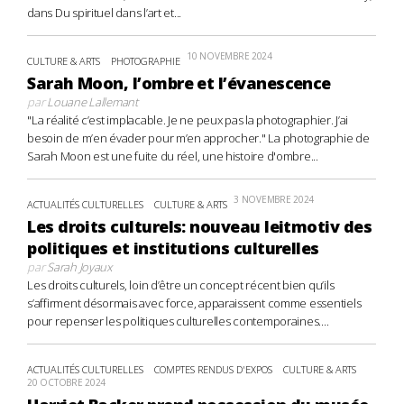
dans Du spirituel dans l’art et...
10 NOVEMBRE 2024
CULTURE & ARTS
PHOTOGRAPHIE
Sarah Moon, l’ombre et l’évanescence
par
Louane Lallemant
"La réalité c’est implacable. Je ne peux pas la photographier. J’ai
besoin de m’en évader pour m’en approcher." La photographie de
Sarah Moon est une fuite du réel, une histoire d'ombre...
3 NOVEMBRE 2024
ACTUALITÉS CULTURELLES
CULTURE & ARTS
Les droits culturels: nouveau leitmotiv des
politiques et institutions culturelles
par
Sarah Joyaux
Les droits culturels, loin d’être un concept récent bien qu’ils
s’affirment désormais avec force, apparaissent comme essentiels
pour repenser les politiques culturelles contemporaines....
ACTUALITÉS CULTURELLES
COMPTES RENDUS D'EXPOS
CULTURE & ARTS
20 OCTOBRE 2024