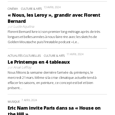
13 AVRIL 2024
CINÉMA
CULTURE & ARTS
« Nous, les Leroy », grandir avec Florent
Bernard
par
Lucile Aquilina
Florent Bernard livre ici son premier long-métrage après de très
longues et belles années à nous faire rire avec les sketchs de
Golden Moustache puis l’inratable podcast « Le...
11 AVRIL 2024
ACTUALITÉS CULTURELLES
CULTURE & ARTS
Le Printemps en 4 tableaux
par
Anaë Leffray
Nous fêtions la semaine dernière l’arrivée du printemps, le
mercredi 21 mars. Même si la crise climatique actuelle tend à
effacer les saisons, en peinture, ce concept est bel et bien
présent....
7 AVRIL 2024
MUSIQUE
Eric Nam invite Paris dans sa « House on
the Hill »