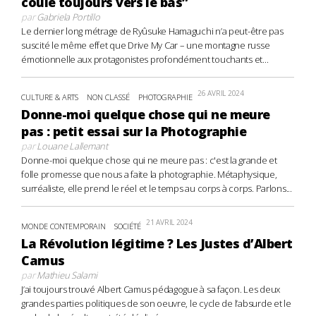
coule toujours vers le bas”
par
Gabriela Portillo
Le dernier long métrage de Ryûsuke Hamaguchi n’a peut-être pas
suscité le même effet que Drive My Car – une montagne russe
émotionnelle aux protagonistes profondément touchants et...
26 AVRIL 2024
CULTURE & ARTS
NON CLASSÉ
PHOTOGRAPHIE
Donne-moi quelque chose qui ne meure
pas : petit essai sur la Photographie
par
Louane Lallemant
Donne-moi quelque chose qui ne meure pas : c'est la grande et
folle promesse que nous a faite la photographie. Métaphysique,
surréaliste, elle prend le réel et le temps au corps à corps. Parlons...
21 AVRIL 2024
MONDE CONTEMPORAIN
SOCIÉTÉ
La Révolution légitime ? Les Justes d’Albert
Camus
par
Mathieu Salami
J’ai toujours trouvé Albert Camus pédagogue à sa façon. Les deux
grandes parties politiques de son oeuvre, le cycle de l’absurde et le