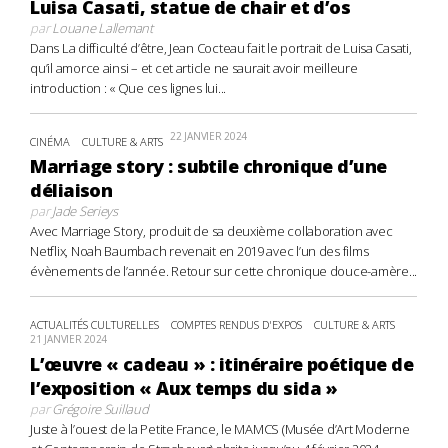
Luisa Casati, statue de chair et d’os
par
Louane Lallemant
Dans La difficulté d’être, Jean Cocteau fait le portrait de Luisa Casati,
qu’il amorce ainsi – et cet article ne saurait avoir meilleure
introduction : « Que ces lignes lui...
22 JANVIER 2024
CINÉMA
CULTURE & ARTS
Marriage story : subtile chronique d’une
déliaison
par
Jade Serieys
Avec Marriage Story, produit de sa deuxième collaboration avec
Netflix, Noah Baumbach revenait en 2019 avec l’un des films
évènements de l’année. Retour sur cette chronique douce-amère...
ACTUALITÉS CULTURELLES
COMPTES RENDUS D'EXPOS
CULTURE & ARTS
21 JANVIER 2024
L’œuvre « cadeau » : itinéraire poétique de
l’exposition « Aux temps du sida »
par
Grégoire Suillaud
Juste à l’ouest de la Petite France, le MAMCS (Musée d’Art Moderne