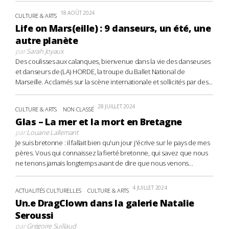
18 AOÛT 2024
CULTURE & ARTS
Life on Mars(eille) : 9 danseurs, un été, une
autre planète
par
Sarah Joyaux
Des coulisses aux calanques, bienvenue dans la vie des danseuses
et danseurs de (LA) HORDE, la troupe du Ballet National de
Marseille. Acclamés sur la scène internationale et sollicités par des...
28 JUILLET 2024
CULTURE & ARTS
NON CLASSÉ
Glas – La mer et la mort en Bretagne
par
Louane Lallemant
Je suis bretonne : il fallait bien qu'un jour j'écrive sur le pays de mes
pères. Vous qui connaissez la fierté bretonne, qui savez que nous
ne tenons jamais longtemps avant de dire que nous venons...
4 JUILLET 2024
ACTUALITÉS CULTURELLES
CULTURE & ARTS
Un.e DragClown dans la galerie Natalie
Seroussi
par
Grégoire Suillaud