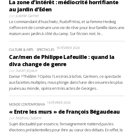
La zone d’intérêt : médiocrité horrifiante
au jardin d’Eden
par
Juliette Gamet
Le commandant d’Auschwitz, Rudolf Höss, et sa femme Hedwig
s’efforcent de construire une vie de rêve pour leur famille dans une
maison avec jardin à côté du camp. Sur l’écran noir, le...
18 FÉVRIER 2024
CULTURE & ARTS
SPECTACLES
Car/men de Philippe Lafeuille : quand la
diva change de genre
par
Sarah Joyaux
Danse ? Théâtre ? Opéra ? Les trois à la fois. Car/men, ce spectacle
aux facettes multiples, nous plonge dans l’une des oeuvres les plus
jouées au monde, opéra en trois actes de Georges...
14 FÉVRIER 2024
MONDE CONTEMPORAIN
« Entre les murs » de François Bégaudeau
par
Mathieu Salami
Sujet d’actualité par essence, l’enseignement n’attend pas les
élections présidentielles pour être au cœur des débats. En effet, le