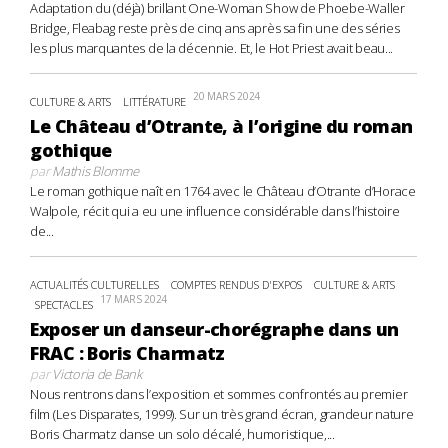
Adaptation du (déjà) brillant One-Woman Show de Phoebe-Waller
Bridge, Fleabag reste près de cinq ans après sa fin une des séries
les plus marquantes de la décennie. Et, le Hot Priest avait beau...
20 MARS 2024
CULTURE & ARTS
LITTÉRATURE
Le Château d’Otrante, à l’origine du roman
gothique
par
Mathis Blomme
Le roman gothique naît en 1764 avec le Château d’Otrante d’Horace
Walpole, récit qui a eu une influence considérable dans l’histoire
de...
ACTUALITÉS CULTURELLES
COMPTES RENDUS D'EXPOS
CULTURE & ARTS
17 MARS 2024
SPECTACLES
Exposer un danseur-chorégraphe dans un
FRAC : Boris Charmatz
par
Victoria de Bank
Nous rentrons dans l’exposition et sommes confrontés au premier
film (Les Disparates, 1999). Sur un très grand écran, grandeur nature
Boris Charmatz danse un solo décalé, humoristique,...