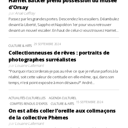
Harriet Backer prend possession du musée
d’Orsay
par
Anaë Leffray
Passez par les grandes portes. Descendez les escaliers. Déambulez
devant la Liberté, Sappho et Napoléon 1er pour vous retrouver
devant un nouvel escalier. En haut de celui-ci vous trouvez Harriet...
29 SEPTEMBRE 2024
CULTURE & ARTS
Collectionneuses de rêves : portraits de
photographes surréalistes
par
Louane Lallemant
"Pourquoi n'accorderais-je pas au rêve ce que je refuse parfois à la
réalité, soit cette valeur de certitude en elle-même, qui, dans son
temps, n'est point exposée à mon désaveu?" André...
ACTUALITÉS CULTURELLES
AGENDA CULTUREL
15 SEPTEMBRE 2024
COMPTES RENDUS D'EXPOS
CULTURE & ARTS
On est allés coller l’oreille aux colimaçons
de la collective Phèmes
par
Louane Lallemant