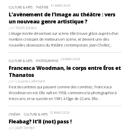
31 MARS 2024
CULTURE & ARTS
THÉÂTRE
L’avènement de l’image au théâtre : vers
un nouveau genre artistique ?
par
Sarah Joyaux
L’image monte désormais sur scène. Elle trouve grâce auprès d’un
nombre croissant de metteurs en scène, et devient une des
nouvelles obsessions du théâtre contemporain. Jean Chollet,...
24 MARS 2024
CULTURE & ARTS
PHOTOGRAPHIE
Francesca Woodman, le corps entre Éros et
Thanatos
par
Louane Lallemant
Il est des artistes qui passent comme des comètes ; Francesca
Woodman en est. Elle naît en 1958, commence la photographie à
treize ans, et se suicide en 1981, à l’âge de 22 ans. Elle...
22 MARS 2024
CINÉMA
CULTURE & ARTS
Fleabag? It’ll (not) pass !
par
Jade Serieys