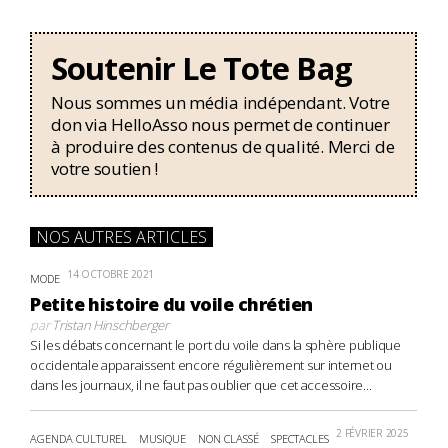
Soutenir Le Tote Bag
Nous sommes un média indépendant. Votre
don via HelloAsso nous permet de continuer
à produire des contenus de qualité. Merci de
votre soutien !
NOS AUTRES ARTICLES
14 OCTOBRE 2021
MODE
Petite histoire du voile chrétien
par
Tristan Hinschberger
Si les débats concernant le port du voile dans la sphère publique
occidentale apparaissent encore régulièrement sur internet ou
dans les journaux, il ne faut pas oublier que cet accessoire...
2 FÉVRIER 2025
AGENDA CULTUREL
MUSIQUE
NON CLASSÉ
SPECTACLES