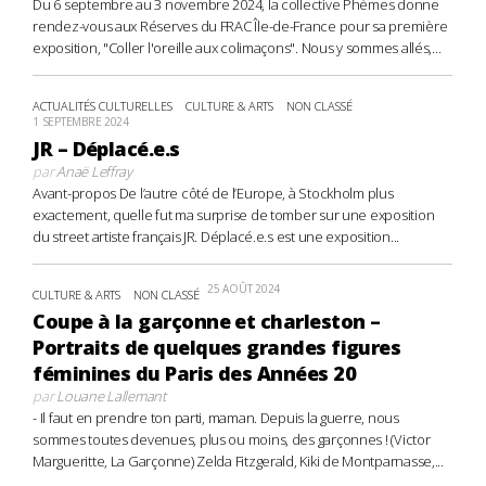
Du 6 septembre au 3 novembre 2024, la collective Phèmes donne
rendez-vous aux Réserves du FRAC Île-de-France pour sa première
exposition, "Coller l'oreille aux colimaçons". Nous y sommes allés,...
ACTUALITÉS CULTURELLES
CULTURE & ARTS
NON CLASSÉ
1 SEPTEMBRE 2024
JR – Déplacé.e.s
par
Anaë Leffray
Avant-propos De l’autre côté de l’Europe, à Stockholm plus
exactement, quelle fut ma surprise de tomber sur une exposition
du street artiste français JR. Déplacé.e.s est une exposition...
25 AOÛT 2024
CULTURE & ARTS
NON CLASSÉ
Coupe à la garçonne et charleston –
Portraits de quelques grandes figures
féminines du Paris des Années 20
par
Louane Lallemant
- Il faut en prendre ton parti, maman. Depuis la guerre, nous
sommes toutes devenues, plus ou moins, des garçonnes ! (Victor
Margueritte, La Garçonne) Zelda Fitzgerald, Kiki de Montparnasse,...