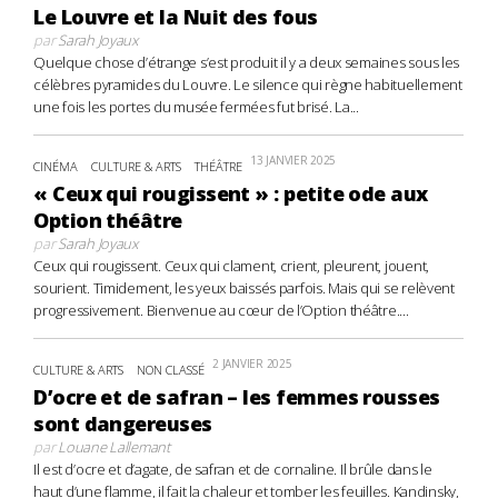
Le Louvre et la Nuit des fous
par
Sarah Joyaux
Quelque chose d’étrange s’est produit il y a deux semaines sous les
célèbres pyramides du Louvre. Le silence qui règne habituellement
une fois les portes du musée fermées fut brisé. La...
13 JANVIER 2025
CINÉMA
CULTURE & ARTS
THÉÂTRE
« Ceux qui rougissent » : petite ode aux
Option théâtre
par
Sarah Joyaux
Ceux qui rougissent. Ceux qui clament, crient, pleurent, jouent,
sourient. Timidement, les yeux baissés parfois. Mais qui se relèvent
progressivement. Bienvenue au cœur de l’Option théâtre....
2 JANVIER 2025
CULTURE & ARTS
NON CLASSÉ
D’ocre et de safran – les femmes rousses
sont dangereuses
par
Louane Lallemant
Il est d’ocre et d’agate, de safran et de cornaline. Il brûle dans le
haut d’une flamme, il fait la chaleur et tomber les feuilles. Kandinsky,