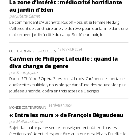
La zone d’intérêt : médiocrité horrifiante
au jardin d’Eden
par
Juliette Gamet
Le commandant d’Auschwitz, Rudolf Höss, et sa femme Hedwig
s’efforcent de construire une vie de rêve pour leur famille dans une
maison avec jardin à côté du camp. Sur l’écran noir, le...
18 FÉVRIER 2024
CULTURE & ARTS
SPECTACLES
Car/men de Philippe Lafeuille : quand la
diva change de genre
par
Sarah Joyaux
Danse ? Théâtre ? Opéra ? Les trois à la fois. Car/men, ce spectacle
aux facettes multiples, nous plonge dans l’une des oeuvres les plus
jouées au monde, opéra en trois actes de Georges...
14 FÉVRIER 2024
MONDE CONTEMPORAIN
« Entre les murs » de François Bégaudeau
par
Mathieu Salami
Sujet d’actualité par essence, l’enseignement n’attend pas les
élections présidentielles pour être au cœur des débats. En effet, le