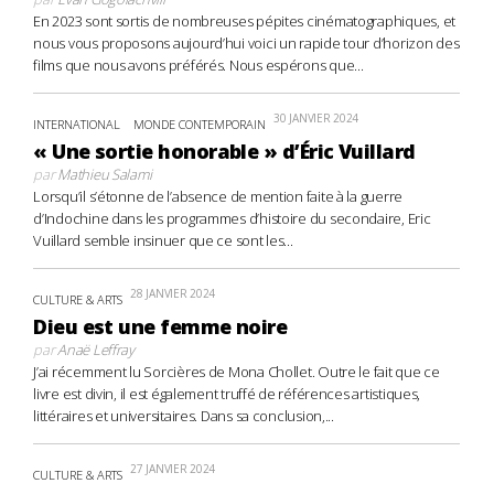
En 2023 sont sortis de nombreuses pépites cinématographiques, et
nous vous proposons aujourd’hui voici un rapide tour d’horizon des
films que nous avons préférés. Nous espérons que...
30 JANVIER 2024
INTERNATIONAL
MONDE CONTEMPORAIN
« Une sortie honorable » d’Éric Vuillard
par
Mathieu Salami
Lorsqu’il s’étonne de l’absence de mention faite à la guerre
d’Indochine dans les programmes d’histoire du secondaire, Eric
Vuillard semble insinuer que ce sont les...
28 JANVIER 2024
CULTURE & ARTS
Dieu est une femme noire
par
Anaë Leffray
J’ai récemment lu Sorcières de Mona Chollet. Outre le fait que ce
livre est divin, il est également truffé de références artistiques,
littéraires et universitaires. Dans sa conclusion,...
27 JANVIER 2024
CULTURE & ARTS