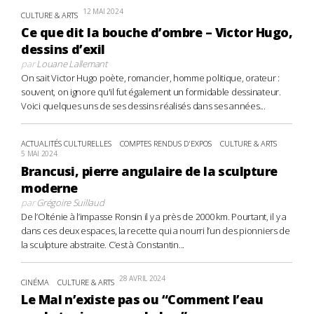
12 MAI 2024
CULTURE & ARTS
Ce que dit la bouche d’ombre – Victor Hugo,
dessins d’exil
par
Louane Lallemant
On sait Victor Hugo poète, romancier, homme politique, orateur :
souvent, on ignore qu'il fut également un formidable dessinateur.
Voici quelques uns de ses dessins réalisés dans ses années...
ACTUALITÉS CULTURELLES
COMPTES RENDUS D'EXPOS
CULTURE & ARTS
5 MAI 2024
Brancusi, pierre angulaire de la sculpture
moderne
par
Grégoire Suillaud
De l’Olténie à l’impasse Ronsin il y a près de 2000 km. Pourtant, il y a
dans ces deux espaces, la recette qui a nourri l’un des pionniers de
la sculpture abstraite. C’est à Constantin...
28 AVRIL 2024
CINÉMA
CULTURE & ARTS
Le Mal n’existe pas ou “Comment l’eau