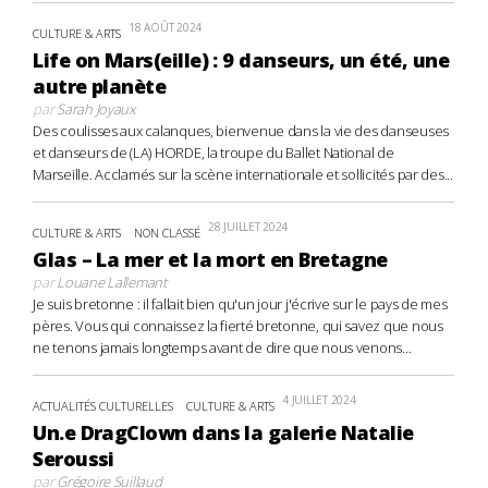
18 AOÛT 2024
CULTURE & ARTS
Life on Mars(eille) : 9 danseurs, un été, une
autre planète
par
Sarah Joyaux
Des coulisses aux calanques, bienvenue dans la vie des danseuses
et danseurs de (LA) HORDE, la troupe du Ballet National de
Marseille. Acclamés sur la scène internationale et sollicités par des...
28 JUILLET 2024
CULTURE & ARTS
NON CLASSÉ
Glas – La mer et la mort en Bretagne
par
Louane Lallemant
Je suis bretonne : il fallait bien qu'un jour j'écrive sur le pays de mes
pères. Vous qui connaissez la fierté bretonne, qui savez que nous
ne tenons jamais longtemps avant de dire que nous venons...
4 JUILLET 2024
ACTUALITÉS CULTURELLES
CULTURE & ARTS
Un.e DragClown dans la galerie Natalie
Seroussi
par
Grégoire Suillaud