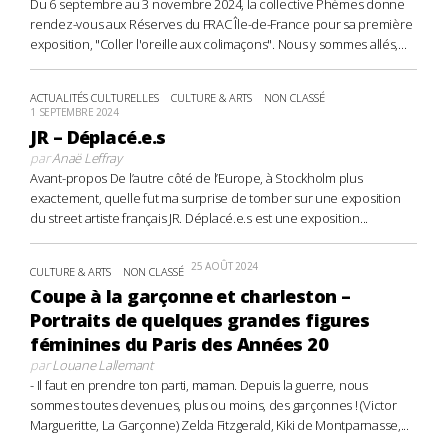
Du 6 septembre au 3 novembre 2024, la collective Phèmes donne
rendez-vous aux Réserves du FRAC Île-de-France pour sa première
exposition, "Coller l'oreille aux colimaçons". Nous y sommes allés,...
ACTUALITÉS CULTURELLES
CULTURE & ARTS
NON CLASSÉ
1 SEPTEMBRE 2024
JR – Déplacé.e.s
par
Anaë Leffray
Avant-propos De l’autre côté de l’Europe, à Stockholm plus
exactement, quelle fut ma surprise de tomber sur une exposition
du street artiste français JR. Déplacé.e.s est une exposition...
25 AOÛT 2024
CULTURE & ARTS
NON CLASSÉ
Coupe à la garçonne et charleston –
Portraits de quelques grandes figures
féminines du Paris des Années 20
par
Louane Lallemant
- Il faut en prendre ton parti, maman. Depuis la guerre, nous
sommes toutes devenues, plus ou moins, des garçonnes ! (Victor
Margueritte, La Garçonne) Zelda Fitzgerald, Kiki de Montparnasse,...