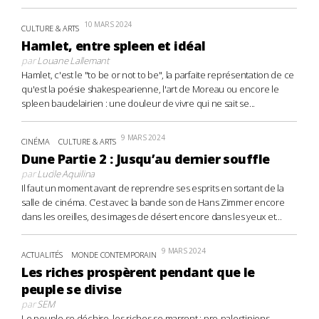
10 MARS 2024
CULTURE & ARTS
Hamlet, entre spleen et idéal
par
Louane Lallemant
Hamlet, c'est le "to be or not to be", la parfaite représentation de ce
qu'est la poésie shakespearienne, l'art de Moreau ou encore le
spleen baudelairien : une douleur de vivre qui ne sait se...
9 MARS 2024
CINÉMA
CULTURE & ARTS
Dune Partie 2 : Jusqu’au dernier souffle
par
Lucile Aquilina
Il faut un moment avant de reprendre ses esprits en sortant de la
salle de cinéma. C’est avec la bande son de Hans Zimmer encore
dans les oreilles, des images de désert encore dans les yeux et...
9 MARS 2024
ACTUALITÉS
MONDE CONTEMPORAIN
Les riches prospèrent pendant que le
peuple se divise
par
SEM
Le peuple se déchire, les riches se marrent : pro-palestiniens