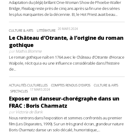
Adaptation du (déjà) brillant One-Woman Show de Phoebe-Waller
Bridge, Fleabag reste près de cinq ans après sa fin une des séries
les plus marquantes de la décennie. Et, le Hot Priest avait beau...
20 MARS 2024
CULTURE & ARTS
LITTÉRATURE
Le Château d’Otrante, à l’origine du roman
gothique
par
Mathis Blomme
Le roman gothique naît en 1764 avec le Château d’Otrante d’Horace
Walpole, récit qui a eu une influence considérable dans l’histoire
de...
ACTUALITÉS CULTURELLES
COMPTES RENDUS D'EXPOS
CULTURE & ARTS
17 MARS 2024
SPECTACLES
Exposer un danseur-chorégraphe dans un
FRAC : Boris Charmatz
par
Victoria de Bank
Nous rentrons dans l’exposition et sommes confrontés au premier
film (Les Disparates, 1999). Sur un très grand écran, grandeur nature
Boris Charmatz danse un solo décalé, humoristique,...