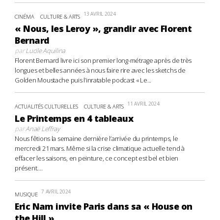
13 AVRIL 2024
CINÉMA
CULTURE & ARTS
« Nous, les Leroy », grandir avec Florent
Bernard
par
Lucile Aquilina
Florent Bernard livre ici son premier long-métrage après de très
longues et belles années à nous faire rire avec les sketchs de
Golden Moustache puis l’inratable podcast « Le...
11 AVRIL 2024
ACTUALITÉS CULTURELLES
CULTURE & ARTS
Le Printemps en 4 tableaux
par
Anaë Leffray
Nous fêtions la semaine dernière l’arrivée du printemps, le
mercredi 21 mars. Même si la crise climatique actuelle tend à
effacer les saisons, en peinture, ce concept est bel et bien
présent....
7 AVRIL 2024
MUSIQUE
Eric Nam invite Paris dans sa « House on
the Hill »