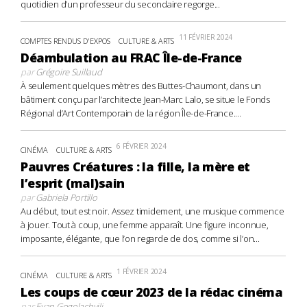
quotidien d’un professeur du secondaire regorge...
11 FÉVRIER 2024
COMPTES RENDUS D'EXPOS
CULTURE & ARTS
Déambulation au FRAC Île-de-France
par
Grégoire Suillaud
À seulement quelques mètres des Buttes-Chaumont, dans un
bâtiment conçu par l’architecte Jean-Marc Lalo, se situe le Fonds
Régional d’Art Contemporain de la région Île-de-France....
6 FÉVRIER 2024
CINÉMA
CULTURE & ARTS
Pauvres Créatures : la fille, la mère et
l’esprit (mal)sain
par
Gabriela Portillo
Au début, tout est noir. Assez timidement, une musique commence
à jouer. Tout à coup, une femme apparaît. Une figure inconnue,
imposante, élégante, que l’on regarde de dos, comme si l’on...
1 FÉVRIER 2024
CINÉMA
CULTURE & ARTS
Les coups de cœur 2023 de la rédac cinéma
par
Evan Gogolachvili