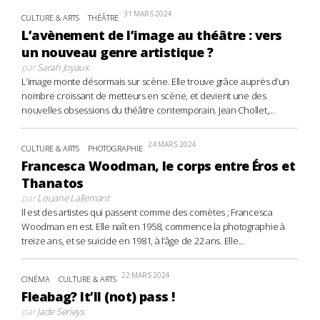
31 MARS 2024
CULTURE & ARTS
THÉÂTRE
L’avènement de l’image au théâtre : vers
un nouveau genre artistique ?
par
Sarah Joyaux
L’image monte désormais sur scène. Elle trouve grâce auprès d’un
nombre croissant de metteurs en scène, et devient une des
nouvelles obsessions du théâtre contemporain. Jean Chollet,...
24 MARS 2024
CULTURE & ARTS
PHOTOGRAPHIE
Francesca Woodman, le corps entre Éros et
Thanatos
par
Louane Lallemant
Il est des artistes qui passent comme des comètes ; Francesca
Woodman en est. Elle naît en 1958, commence la photographie à
treize ans, et se suicide en 1981, à l’âge de 22 ans. Elle...
22 MARS 2024
CINÉMA
CULTURE & ARTS
Fleabag? It’ll (not) pass !
par
Jade Serieys