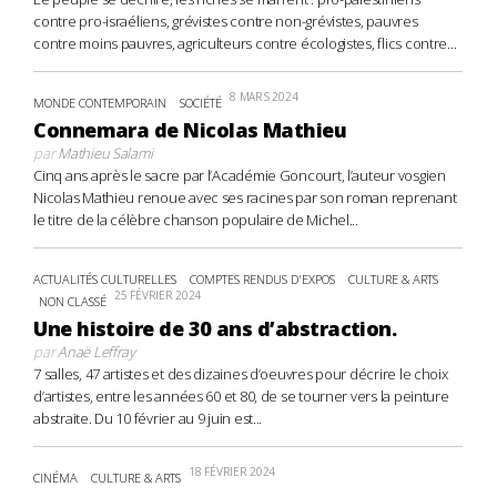
contre pro-israéliens, grévistes contre non-grévistes, pauvres
contre moins pauvres, agriculteurs contre écologistes, flics contre...
8 MARS 2024
MONDE CONTEMPORAIN
SOCIÉTÉ
Connemara de Nicolas Mathieu
par
Mathieu Salami
Cinq ans après le sacre par l’Académie Goncourt, l’auteur vosgien
Nicolas Mathieu renoue avec ses racines par son roman reprenant
le titre de la célèbre chanson populaire de Michel...
ACTUALITÉS CULTURELLES
COMPTES RENDUS D'EXPOS
CULTURE & ARTS
25 FÉVRIER 2024
NON CLASSÉ
Une histoire de 30 ans d’abstraction.
par
Anaë Leffray
7 salles, 47 artistes et des dizaines d’oeuvres pour décrire le choix
d’artistes, entre les années 60 et 80, de se tourner vers la peinture
abstraite. Du 10 février au 9 juin est...
18 FÉVRIER 2024
CINÉMA
CULTURE & ARTS