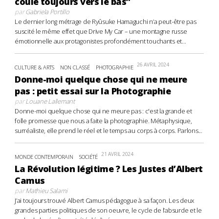
coule toujours vers le bas”
par
Gabriela Portillo
Le dernier long métrage de Ryûsuke Hamaguchi n’a peut-être pas
suscité le même effet que Drive My Car – une montagne russe
émotionnelle aux protagonistes profondément touchants et...
26 AVRIL 2024
CULTURE & ARTS
NON CLASSÉ
PHOTOGRAPHIE
Donne-moi quelque chose qui ne meure
pas : petit essai sur la Photographie
par
Louane Lallemant
Donne-moi quelque chose qui ne meure pas : c'est la grande et
folle promesse que nous a faite la photographie. Métaphysique,
surréaliste, elle prend le réel et le temps au corps à corps. Parlons...
21 AVRIL 2024
MONDE CONTEMPORAIN
SOCIÉTÉ
La Révolution légitime ? Les Justes d’Albert
Camus
par
Mathieu Salami
J’ai toujours trouvé Albert Camus pédagogue à sa façon. Les deux
grandes parties politiques de son oeuvre, le cycle de l’absurde et le