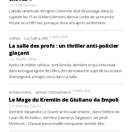
par
Solène Finet
L’artiste américain d’origine coréenne était de passage dans la
capitale les 15 et 16 Mars derniers dans le cadre de sa tournée
House on a Hill Tour, presque deux ans après sa dernière...
6 AVRIL 2024
CINÉMA
CULTURE & ARTS
La salle des profs : un thriller anti-policier
glaçant
par
Maëlle Ullmo
Après Un métier sérieux, sorti l’année dernière et qui s’inscrivait
dans la longue lignée des films d’école traitant le sujet de la vocation
d’enseignant, plongez-vous dans La salle...
4 AVRIL 2024
INTERNATIONAL
MONDE CONTEMPORAIN
Le Mage du Kremlin de Giuliano da Empoli
par
Mathieu Salami
Derrière Alexandre Le Grand se trouvait Aristote ; dans l’ombre de
Louis XIII, Richelieu ; derrière Daenerys Targaryen, ser Jorah
Mormont… Chaque personnalité marquante semble être...