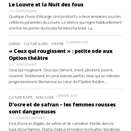
Le Louvre et la Nuit des fous
par
Sarah Joyaux
Quelque chose d’étrange s’est produit il y a deux semaines sous les
célèbres pyramides du Louvre. Le silence qui règne habituellement
une fois les portes du musée fermées fut brisé. La...
13 JANVIER 2025
CINÉMA
CULTURE & ARTS
THÉÂTRE
« Ceux qui rougissent » : petite ode aux
Option théâtre
par
Sarah Joyaux
Ceux qui rougissent. Ceux qui clament, crient, pleurent, jouent,
sourient. Timidement, les yeux baissés parfois. Mais qui se relèvent
progressivement. Bienvenue au cœur de l’Option théâtre....
2 JANVIER 2025
CULTURE & ARTS
NON CLASSÉ
D’ocre et de safran – les femmes rousses
sont dangereuses
par
Louane Lallemant
Il est d’ocre et d’agate, de safran et de cornaline. Il brûle dans le
haut d’une flamme, il fait la chaleur et tomber les feuilles. Kandinsky,