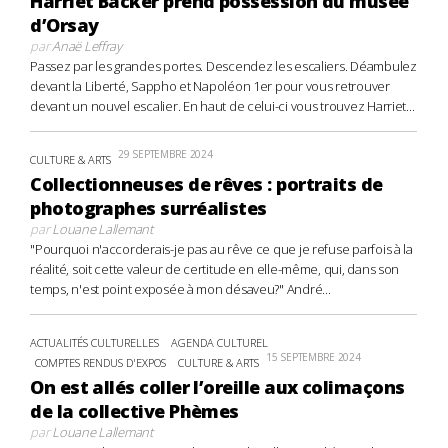
Harriet Backer prend possession du musée
d’Orsay
par
Anaë Leffray
Passez par les grandes portes. Descendez les escaliers. Déambulez
devant la Liberté, Sappho et Napoléon 1er pour vous retrouver
devant un nouvel escalier. En haut de celui-ci vous trouvez Harriet...
29 SEPTEMBRE 2024
CULTURE & ARTS
Collectionneuses de rêves : portraits de
photographes surréalistes
par
Louane Lallemant
"Pourquoi n'accorderais-je pas au rêve ce que je refuse parfois à la
réalité, soit cette valeur de certitude en elle-même, qui, dans son
temps, n'est point exposée à mon désaveu?" André...
ACTUALITÉS CULTURELLES
AGENDA CULTUREL
15 SEPTEMBRE 2024
COMPTES RENDUS D'EXPOS
CULTURE & ARTS
On est allés coller l’oreille aux colimaçons
de la collective Phèmes
par
Louane Lallemant