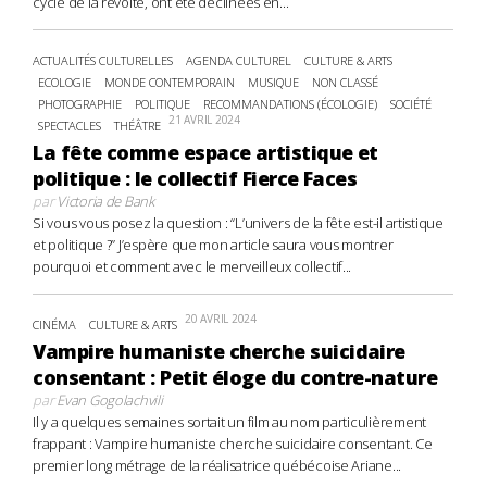
cycle de la révolte, ont été déclinées en...
ACTUALITÉS CULTURELLES
AGENDA CULTUREL
CULTURE & ARTS
ECOLOGIE
MONDE CONTEMPORAIN
MUSIQUE
NON CLASSÉ
PHOTOGRAPHIE
POLITIQUE
RECOMMANDATIONS (ÉCOLOGIE)
SOCIÉTÉ
21 AVRIL 2024
SPECTACLES
THÉÂTRE
La fête comme espace artistique et
politique : le collectif Fierce Faces
par
Victoria de Bank
Si vous vous posez la question : “L’univers de la fête est-il artistique
et politique ?” J’espère que mon article saura vous montrer
pourquoi et comment avec le merveilleux collectif...
20 AVRIL 2024
CINÉMA
CULTURE & ARTS
Vampire humaniste cherche suicidaire
consentant : Petit éloge du contre-nature
par
Evan Gogolachvili
Il y a quelques semaines sortait un film au nom particulièrement
frappant : Vampire humaniste cherche suicidaire consentant. Ce
premier long métrage de la réalisatrice québécoise Ariane...