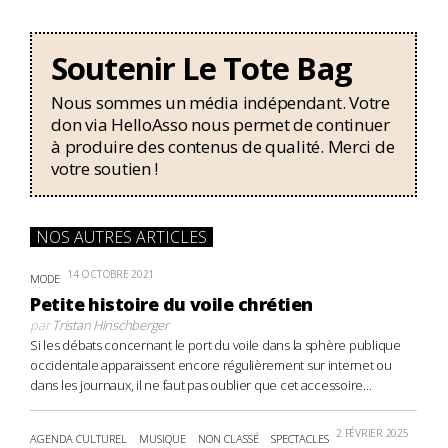
Soutenir Le Tote Bag
Nous sommes un média indépendant. Votre
don via HelloAsso nous permet de continuer
à produire des contenus de qualité. Merci de
votre soutien !
NOS AUTRES ARTICLES
14 OCTOBRE 2021
MODE
Petite histoire du voile chrétien
par
Tristan Hinschberger
Si les débats concernant le port du voile dans la sphère publique
occidentale apparaissent encore régulièrement sur internet ou
dans les journaux, il ne faut pas oublier que cet accessoire...
2 FÉVRIER 2025
AGENDA CULTUREL
MUSIQUE
NON CLASSÉ
SPECTACLES