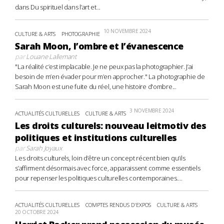
dans Du spirituel dans l’art et...
10 NOVEMBRE 2024
CULTURE & ARTS
PHOTOGRAPHIE
Sarah Moon, l’ombre et l’évanescence
par
Louane Lallemant
"La réalité c’est implacable. Je ne peux pas la photographier. J’ai
besoin de m’en évader pour m’en approcher." La photographie de
Sarah Moon est une fuite du réel, une histoire d'ombre...
3 NOVEMBRE 2024
ACTUALITÉS CULTURELLES
CULTURE & ARTS
Les droits culturels: nouveau leitmotiv des
politiques et institutions culturelles
par
Sarah Joyaux
Les droits culturels, loin d’être un concept récent bien qu’ils
s’affirment désormais avec force, apparaissent comme essentiels
pour repenser les politiques culturelles contemporaines....
ACTUALITÉS CULTURELLES
COMPTES RENDUS D'EXPOS
CULTURE & ARTS
20 OCTOBRE 2024