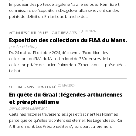
En poussant les portes de la galerie Natalie Seroussi, Rémi Baert,
commissaire de l’exposition « Dragclown affairs » revient sur des
points de définition. En tant que branche de...
9 JUIN 2024
ACTUALITÉS CULTURELLES
CULTURE & ARTS
Exposition des collections du FIAA du Mans.
par
Anaë Leffray
Du 24 mai au 13 octobre 2024, découvrez l’Exposition des
collections du FIAA du Mans. Un fond de 350 oeuvres de la
collection privée de Lucien Ruimy dont 70 nous sont ici présentées.
Le but...
26 MAI 2024
CULTURE & ARTS
NON CLASSÉ
En quête du Graal : légendes arthuriennes
et préraphaélisme
par
Louane Lallemant
Certaines histoires traversent les âges et fascinent les Hommes,
parce que ce qu'elles racontent est éternel : les Légendes du Roi
Arthur en sont. Les Préraphaélites s'y sont particulièrement...