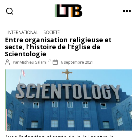
Le
Catégories
Tote
INTERNATIONAL
SOCIÉTÉ
Bag
Entre organisation religieuse et
-
secte, l’histoire de l’Église de
Média
Scientologie
d'information
Auteur
Par
Mathieu Salami
Date
6 septembre 2021
quotidienne
de
de
l’article
l’article