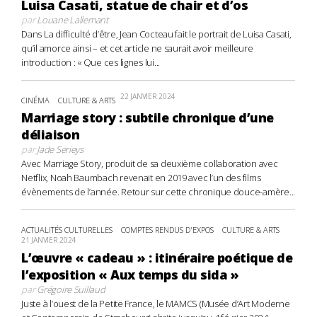
Luisa Casati, statue de chair et d’os
par
Louane Lallemant
Dans La difficulté d’être, Jean Cocteau fait le portrait de Luisa Casati,
qu’il amorce ainsi – et cet article ne saurait avoir meilleure
introduction : « Que ces lignes lui...
22 JANVIER 2024
CINÉMA
CULTURE & ARTS
Marriage story : subtile chronique d’une
déliaison
par
Jade Serieys
Avec Marriage Story, produit de sa deuxième collaboration avec
Netflix, Noah Baumbach revenait en 2019 avec l’un des films
évènements de l’année. Retour sur cette chronique douce-amère...
ACTUALITÉS CULTURELLES
COMPTES RENDUS D'EXPOS
CULTURE & ARTS
21 JANVIER 2024
L’œuvre « cadeau » : itinéraire poétique de
l’exposition « Aux temps du sida »
par
Grégoire Suillaud
Juste à l’ouest de la Petite France, le MAMCS (Musée d’Art Moderne