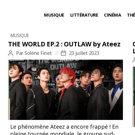
MUSIQUE
LITTÉRATURE
CINÉMA
TH
Catégories
MUSIQUE
THE WORLD EP.2 : OUTLAW by Ateez
Par
Solène Finet
23 juillet 2023
Auteur
Date
de
de
l’article
l’article
Le phénomène Ateez a encore frappé ! En
pleine tournée mondiale, le groupe sud-