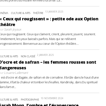
fois les portes du musée fermées fut brisé. La...
13 JANVIER 2025
CINÉMA
CULTURE & ARTS
THÉÂTRE
« Ceux qui rougissent » : petite ode aux Option
théâtre
par
Sarah Joyaux
Ceux qui rougissent. Ceux qui clament, crient, pleurent, jouent, sourient.
Timidement, les yeux baissés parfois. Mais qui se relèvent
progressivement. Bienvenue au cœur de l’Option théâtre....
2 JANVIER 2025
CULTURE & ARTS
NON CLASSÉ
D’ocre et de safran – les femmes rousses sont
dangereuses
par
Louane Lallemant
Il est d’ocre et d’agate, de safran et de cornaline. Il brûle dans le haut d’une
flamme, il fait la chaleur et tomber les feuilles. Kandinsky, dans Du spirituel
ans l’art et...
10 NOVEMBRE 2024
CULTURE & ARTS
PHOTOGRAPHIE
Sarah Moon, l’ombre et l’évanescence