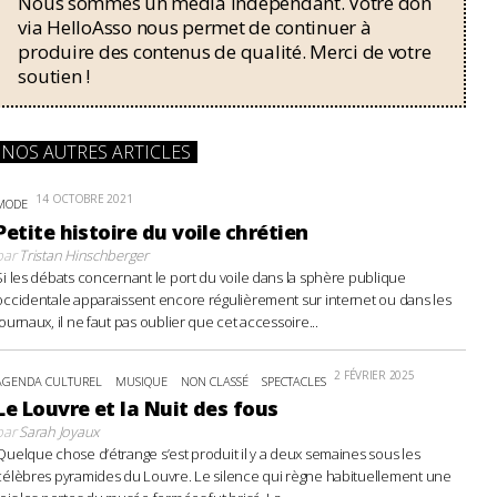
Nous sommes un média indépendant. Votre don
via HelloAsso nous permet de continuer à
produire des contenus de qualité. Merci de votre
soutien !
NOS AUTRES ARTICLES
14 OCTOBRE 2021
MODE
Petite histoire du voile chrétien
par
Tristan Hinschberger
Si les débats concernant le port du voile dans la sphère publique
occidentale apparaissent encore régulièrement sur internet ou dans les
journaux, il ne faut pas oublier que cet accessoire...
2 FÉVRIER 2025
AGENDA CULTUREL
MUSIQUE
NON CLASSÉ
SPECTACLES
Le Louvre et la Nuit des fous
par
Sarah Joyaux
Quelque chose d’étrange s’est produit il y a deux semaines sous les
célèbres pyramides du Louvre. Le silence qui règne habituellement une