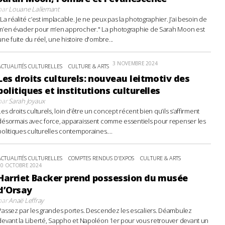
par
Louane Lallemant
"La réalité c’est implacable. Je ne peux pas la photographier. J’ai besoin de
m’en évader pour m’en approcher." La photographie de Sarah Moon est
une fuite du réel, une histoire d'ombre...
3 NOVEMBRE 2024
ACTUALITÉS CULTURELLES
CULTURE & ARTS
Les droits culturels: nouveau leitmotiv des
politiques et institutions culturelles
par
Sarah Joyaux
Les droits culturels, loin d’être un concept récent bien qu’ils s’affirment
désormais avec force, apparaissent comme essentiels pour repenser les
politiques culturelles contemporaines....
ACTUALITÉS CULTURELLES
COMPTES RENDUS D'EXPOS
CULTURE & ARTS
20 OCTOBRE 2024
Harriet Backer prend possession du musée
d’Orsay
par
Anaë Leffray
Passez par les grandes portes. Descendez les escaliers. Déambulez
devant la Liberté, Sappho et Napoléon 1er pour vous retrouver devant un