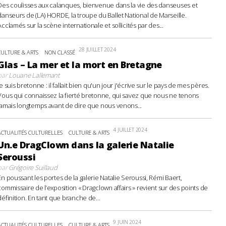
Des coulisses aux calanques, bienvenue dans la vie des danseuses et
danseurs de (LA) HORDE, la troupe du Ballet National de Marseille.
Acclamés sur la scène internationale et sollicités par des...
28 JUILLET 2024
CULTURE & ARTS
NON CLASSÉ
Glas – La mer et la mort en Bretagne
par
Louane Lallemant
Je suis bretonne : il fallait bien qu'un jour j'écrive sur le pays de mes pères.
Vous qui connaissez la fierté bretonne, qui savez que nous ne tenons
jamais longtemps avant de dire que nous venons...
4 JUILLET 2024
ACTUALITÉS CULTURELLES
CULTURE & ARTS
Un.e DragClown dans la galerie Natalie
Seroussi
par
Grégoire Suillaud
En poussant les portes de la galerie Natalie Seroussi, Rémi Baert,
commissaire de l’exposition « Dragclown affairs » revient sur des points de
définition. En tant que branche de...
9 JUIN 2024
ACTUALITÉS CULTURELLES
CULTURE & ARTS