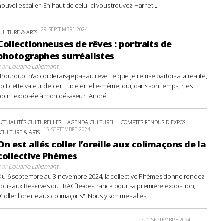
nouvel escalier. En haut de celui-ci vous trouvez Harriet...
29 SEPTEMBRE 2024
CULTURE & ARTS
Collectionneuses de rêves : portraits de
photographes surréalistes
par
Louane Lallemant
"Pourquoi n'accorderais-je pas au rêve ce que je refuse parfois à la réalité,
soit cette valeur de certitude en elle-même, qui, dans son temps, n'est
point exposée à mon désaveu?" André...
ACTUALITÉS CULTURELLES
AGENDA CULTUREL
COMPTES RENDUS D'EXPOS
15 SEPTEMBRE 2024
CULTURE & ARTS
On est allés coller l’oreille aux colimaçons de la
collective Phèmes
par
Louane Lallemant
Du 6 septembre au 3 novembre 2024, la collective Phèmes donne rendez-
vous aux Réserves du FRAC Île-de-France pour sa première exposition,
"Coller l'oreille aux colimaçons". Nous y sommes allés,...
1 SEPTEMBRE 2024