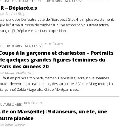
ACTUALITÉS CULTURELLES
CULTURE & ARTS
NON CLASSÉ
JR – Déplacé.e.s
par
Anaë Leffray
Avant-propos De l’autre côté de l’Europe, à Stockholm plus exactement,
quelle fut ma surprise de tomber sur une exposition du street artiste
français JR. Déplacé.e.s est une exposition...
25 AOÛT 2024
CULTURE & ARTS
NON CLASSÉ
Coupe à la garçonne et charleston – Portraits
de quelques grandes figures féminines du
Paris des Années 20
par
Louane Lallemant
- Il faut en prendre ton parti, maman. Depuis la guerre, nous sommes
toutes devenues, plus ou moins, des garçonnes ! (Victor Margueritte, La
Garçonne) Zelda Fitzgerald, Kiki de Montparnasse,...
18 AOÛT 2024
CULTURE & ARTS
Life on Mars(eille) : 9 danseurs, un été, une
autre planète
par
Sarah Joyaux