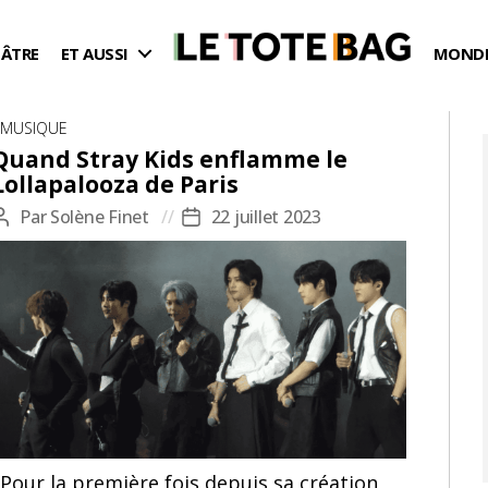
ÉÂTRE
ET AUSSI
MONDE
Catégories
MUSIQUE
Quand Stray Kids enflamme le
Lollapalooza de Paris
Par
Solène Finet
22 juillet 2023
Auteur
Date
de
de
l’article
l’article
Pour la première fois depuis sa création,