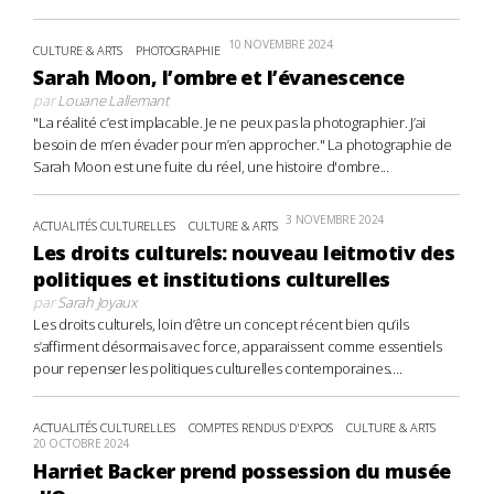
10 NOVEMBRE 2024
CULTURE & ARTS
PHOTOGRAPHIE
Sarah Moon, l’ombre et l’évanescence
par
Louane Lallemant
"La réalité c’est implacable. Je ne peux pas la photographier. J’ai
besoin de m’en évader pour m’en approcher." La photographie de
Sarah Moon est une fuite du réel, une histoire d'ombre...
3 NOVEMBRE 2024
ACTUALITÉS CULTURELLES
CULTURE & ARTS
Les droits culturels: nouveau leitmotiv des
politiques et institutions culturelles
par
Sarah Joyaux
Les droits culturels, loin d’être un concept récent bien qu’ils
s’affirment désormais avec force, apparaissent comme essentiels
pour repenser les politiques culturelles contemporaines....
ACTUALITÉS CULTURELLES
COMPTES RENDUS D'EXPOS
CULTURE & ARTS
20 OCTOBRE 2024
Harriet Backer prend possession du musée