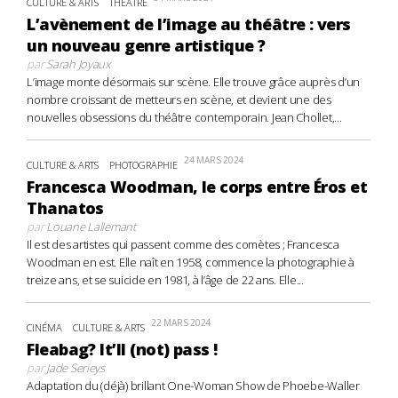
CULTURE & ARTS
THÉÂTRE
L’avènement de l’image au théâtre : vers
un nouveau genre artistique ?
par
Sarah Joyaux
L’image monte désormais sur scène. Elle trouve grâce auprès d’un
nombre croissant de metteurs en scène, et devient une des
nouvelles obsessions du théâtre contemporain. Jean Chollet,...
24 MARS 2024
CULTURE & ARTS
PHOTOGRAPHIE
Francesca Woodman, le corps entre Éros et
Thanatos
par
Louane Lallemant
Il est des artistes qui passent comme des comètes ; Francesca
Woodman en est. Elle naît en 1958, commence la photographie à
treize ans, et se suicide en 1981, à l’âge de 22 ans. Elle...
22 MARS 2024
CINÉMA
CULTURE & ARTS
Fleabag? It’ll (not) pass !
par
Jade Serieys
Adaptation du (déjà) brillant One-Woman Show de Phoebe-Waller