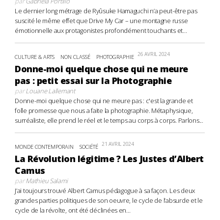
par
Gabriela Portillo
Le dernier long métrage de Ryûsuke Hamaguchi n’a peut-être pas
suscité le même effet que Drive My Car – une montagne russe
émotionnelle aux protagonistes profondément touchants et...
26 AVRIL 2024
CULTURE & ARTS
NON CLASSÉ
PHOTOGRAPHIE
Donne-moi quelque chose qui ne meure
pas : petit essai sur la Photographie
par
Louane Lallemant
Donne-moi quelque chose qui ne meure pas : c'est la grande et
folle promesse que nous a faite la photographie. Métaphysique,
surréaliste, elle prend le réel et le temps au corps à corps. Parlons...
21 AVRIL 2024
MONDE CONTEMPORAIN
SOCIÉTÉ
La Révolution légitime ? Les Justes d’Albert
Camus
par
Mathieu Salami
J’ai toujours trouvé Albert Camus pédagogue à sa façon. Les deux
grandes parties politiques de son oeuvre, le cycle de l’absurde et le
cycle de la révolte, ont été déclinées en...