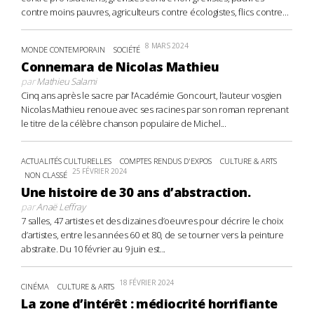
contre moins pauvres, agriculteurs contre écologistes, flics contre...
8 MARS 2024
MONDE CONTEMPORAIN
SOCIÉTÉ
Connemara de Nicolas Mathieu
par
Mathieu Salami
Cinq ans après le sacre par l’Académie Goncourt, l’auteur vosgien
Nicolas Mathieu renoue avec ses racines par son roman reprenant
le titre de la célèbre chanson populaire de Michel...
ACTUALITÉS CULTURELLES
COMPTES RENDUS D'EXPOS
CULTURE & ARTS
25 FÉVRIER 2024
NON CLASSÉ
Une histoire de 30 ans d’abstraction.
par
Anaë Leffray
7 salles, 47 artistes et des dizaines d’oeuvres pour décrire le choix
d’artistes, entre les années 60 et 80, de se tourner vers la peinture
abstraite. Du 10 février au 9 juin est...
18 FÉVRIER 2024
CINÉMA
CULTURE & ARTS
La zone d’intérêt : médiocrité horrifiante