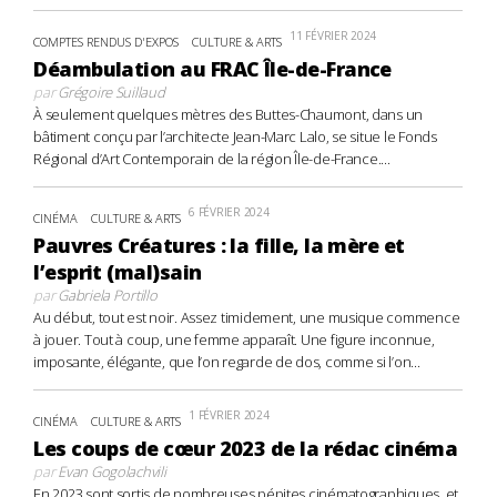
11 FÉVRIER 2024
COMPTES RENDUS D'EXPOS
CULTURE & ARTS
Déambulation au FRAC Île-de-France
par
Grégoire Suillaud
À seulement quelques mètres des Buttes-Chaumont, dans un
bâtiment conçu par l’architecte Jean-Marc Lalo, se situe le Fonds
Régional d’Art Contemporain de la région Île-de-France....
6 FÉVRIER 2024
CINÉMA
CULTURE & ARTS
Pauvres Créatures : la fille, la mère et
l’esprit (mal)sain
par
Gabriela Portillo
Au début, tout est noir. Assez timidement, une musique commence
à jouer. Tout à coup, une femme apparaît. Une figure inconnue,
imposante, élégante, que l’on regarde de dos, comme si l’on...
1 FÉVRIER 2024
CINÉMA
CULTURE & ARTS
Les coups de cœur 2023 de la rédac cinéma
par
Evan Gogolachvili
En 2023 sont sortis de nombreuses pépites cinématographiques, et