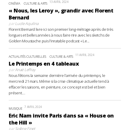
13 AVRIL 2024
CINÉMA
CULTURE & ARTS
« Nous, les Leroy », grandir avec Florent
Bernard
par
Lucile Aquilina
Florent Bernard livre ici son premier long-métrage après de très
longues et belles années à nous faire rire avec les sketchs de
Golden Moustache puis l’inratable podcast « Le...
11 AVRIL 2024
ACTUALITÉS CULTURELLES
CULTURE & ARTS
Le Printemps en 4 tableaux
par
Anaë Leffray
Nous fêtions la semaine dernière l’arrivée du printemps, le
mercredi 21 mars. Même si la crise climatique actuelle tend à
effacer les saisons, en peinture, ce concept est bel et bien
présent....
7 AVRIL 2024
MUSIQUE
Eric Nam invite Paris dans sa « House on
the Hill »
par
Solène Finet