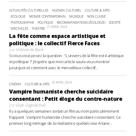
ACTUALITÉS CULTURELLES
AGENDA CULTUREL
CULTURE & ARTS
ECOLOGIE
MONDE CONTEMPORAIN
MUSIQUE
NON CLASSÉ
PHOTOGRAPHIE
POLITIQUE
RECOMMANDATIONS (ÉCOLOGIE)
SOCIÉTÉ
21 AVRIL 2024
SPECTACLES
THÉÂTRE
La fête comme espace artistique et
politique : le collectif Fierce Faces
par
Victoria de Bank
Si vous vous posez la question : “L’univers de la fête est-il artistique
et politique ?” J’espère que mon article saura vous montrer
pourquoi et comment avec le merveilleux collectif...
20 AVRIL 2024
CINÉMA
CULTURE & ARTS
Vampire humaniste cherche suicidaire
consentant : Petit éloge du contre-nature
par
Evan Gogolachvili
Il y a quelques semaines sortait un film au nom particulièrement
frappant : Vampire humaniste cherche suicidaire consentant. Ce
premier long métrage de la réalisatrice québécoise Ariane...