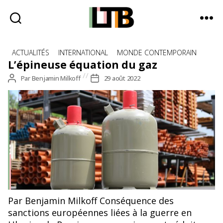
Le
Catégories
Tote
ACTUALITÉS
INTERNATIONAL
MONDE CONTEMPORAIN
Bag
L’épineuse équation du gaz
-
Auteur
Par
Benjamin Milkoff
Date
29 août 2022
Média
de
de
d'information
l’article
l’article
quotidienne
© Pxhere
Par Benjamin Milkoff Conséquence des
sanctions européennes liées à la guerre en