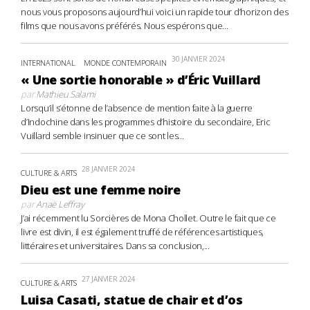
nous vous proposons aujourd’hui voici un rapide tour d’horizon des
films que nous avons préférés. Nous espérons que...
30 JANVIER 2024
INTERNATIONAL
MONDE CONTEMPORAIN
« Une sortie honorable » d’Éric Vuillard
par
Mathieu Salami
Lorsqu’il s’étonne de l’absence de mention faite à la guerre
d’Indochine dans les programmes d’histoire du secondaire, Eric
Vuillard semble insinuer que ce sont les...
28 JANVIER 2024
CULTURE & ARTS
Dieu est une femme noire
par
Anaë Leffray
J’ai récemment lu Sorcières de Mona Chollet. Outre le fait que ce
livre est divin, il est également truffé de références artistiques,
littéraires et universitaires. Dans sa conclusion,...
27 JANVIER 2024
CULTURE & ARTS
Luisa Casati, statue de chair et d’os