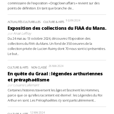
commissaire de l’exposition « Dragclown affairs » revient sur des
points de définition. En tant que branche de...
9 JUIN 2024
ACTUALITÉS CULTURELLES
CULTURE & ARTS
Exposition des collections du FIAA du Mans.
par
Anaë Leffray
Du 24 mai au 13 octobre 2024, découvrez l’Exposition des
collections du FIAA du Mans. Un fond de 350 oeuvres de la
collection privée de Lucien Ruimy dont 70 nous sont ici présentées.
Le but...
26 MAI 2024
CULTURE & ARTS
NON CLASSÉ
En quête du Graal : légendes arthuriennes
et préraphaélisme
par
Louane Lallemant
Certaines histoires traversent les âges et fascinent les Hommes,
parce que ce qu'elles racontent est éternel : les Légendes du Roi
Arthur en sont. Les Préraphaélites s'y sont particulièrement...
12 MAI 2024
CULTURE & ARTS