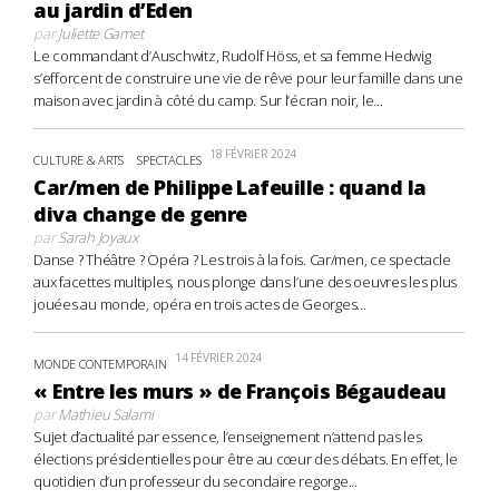
au jardin d’Eden
par
Juliette Gamet
Le commandant d’Auschwitz, Rudolf Höss, et sa femme Hedwig
s’efforcent de construire une vie de rêve pour leur famille dans une
maison avec jardin à côté du camp. Sur l’écran noir, le...
18 FÉVRIER 2024
CULTURE & ARTS
SPECTACLES
Car/men de Philippe Lafeuille : quand la
diva change de genre
par
Sarah Joyaux
Danse ? Théâtre ? Opéra ? Les trois à la fois. Car/men, ce spectacle
aux facettes multiples, nous plonge dans l’une des oeuvres les plus
jouées au monde, opéra en trois actes de Georges...
14 FÉVRIER 2024
MONDE CONTEMPORAIN
« Entre les murs » de François Bégaudeau
par
Mathieu Salami
Sujet d’actualité par essence, l’enseignement n’attend pas les
élections présidentielles pour être au cœur des débats. En effet, le
quotidien d’un professeur du secondaire regorge...