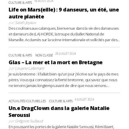
18 AOÛT 2024
CULTURE & ARTS
Life on Mars(eille) : 9 danseurs, un été, une
autre planète
par
Sarah Joyaux
Des coulisses aux calanques, bienvenue dans la vie des danseuses
et danseurs de (LA) HORDE, la troupe du Ballet National de
Marseille. Acclamés sur la scène internationale et sollicités par des...
28 JUILLET 2024
CULTURE & ARTS
NON CLASSÉ
Glas – La mer et la mort en Bretagne
par
Louane Lallemant
Je suis bretonne : il fallait bien qu'un jour j'écrive sur le pays de mes
pères. Vous qui connaissez la fierté bretonne, qui savez que nous
ne tenons jamais longtemps avant de dire que nous venons...
4 JUILLET 2024
ACTUALITÉS CULTURELLES
CULTURE & ARTS
Un.e DragClown dans la galerie Natalie
Seroussi
par
Grégoire Suillaud
En poussant les portes de la galerie Natalie Seroussi, Rémi Baert,