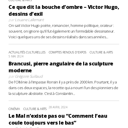
Ce que dit la bouche d’ombre – Victor Hugo,
dessins d’exil
par
Louane Lallemant
On sait Victor Hugo poète, romancier, homme politique, orateur :
souvent, on ignore qu'il fut également un formidable dessinateur.
Voici quelques uns de ses dessins réalisés dans ses années...
ACTUALITÉS CULTURELLES
COMPTES RENDUS D'EXPOS
CULTURE & ARTS
5 MAI 2024
Brancusi, pierre angulaire de la sculpture
moderne
par
Grégoire Suillaud
De l’Olténie à l’impasse Ronsin il y a près de 2000 km. Pourtant, il y a
dans ces deux espaces, la recette qui a nourri l’un des pionniers de
la sculpture abstraite. C’est à Constantin...
28 AVRIL 2024
CINÉMA
CULTURE & ARTS
Le Mal n’existe pas ou “Comment l’eau
coule toujours vers le bas”