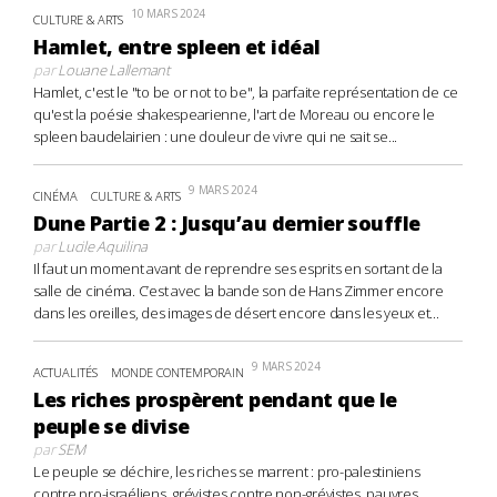
10 MARS 2024
CULTURE & ARTS
Hamlet, entre spleen et idéal
par
Louane Lallemant
Hamlet, c'est le "to be or not to be", la parfaite représentation de ce
qu'est la poésie shakespearienne, l'art de Moreau ou encore le
spleen baudelairien : une douleur de vivre qui ne sait se...
9 MARS 2024
CINÉMA
CULTURE & ARTS
Dune Partie 2 : Jusqu’au dernier souffle
par
Lucile Aquilina
Il faut un moment avant de reprendre ses esprits en sortant de la
salle de cinéma. C’est avec la bande son de Hans Zimmer encore
dans les oreilles, des images de désert encore dans les yeux et...
9 MARS 2024
ACTUALITÉS
MONDE CONTEMPORAIN
Les riches prospèrent pendant que le
peuple se divise
par
SEM
Le peuple se déchire, les riches se marrent : pro-palestiniens
contre pro-israéliens, grévistes contre non-grévistes, pauvres