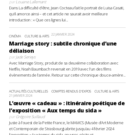
par
Louane Lallemant
Dans La difficulté d’être, Jean Cocteau fait le portrait de Luisa Casati,
qu’il amorce ainsi – et cet article ne saurait avoir meilleure
introduction : « Que ces lignes lui...
22 JANVIER 2024
CINÉMA
CULTURE & ARTS
Marriage story : subtile chronique d’une
déliaison
par
Jade Serieys
Avec Marriage Story, produit de sa deuxième collaboration avec
Netflix, Noah Baumbach revenait en 2019 avec l’un des films
évènements de l’année. Retour sur cette chronique douce-amère...
ACTUALITÉS CULTURELLES
COMPTES RENDUS D'EXPOS
CULTURE & ARTS
21 JANVIER 2024
L’œuvre « cadeau » : itinéraire poétique de
l’exposition « Aux temps du sida »
par
Grégoire Suillaud
Juste à l’ouest de la Petite France, le MAMCS (Musée d’Art Moderne
et Contemporain de Strasbourg) abrite jusqu’au 4 février 2024
l’exposition « Aux temps du sida, œuvres, récits et...