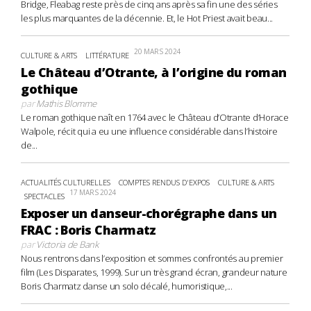
Bridge, Fleabag reste près de cinq ans après sa fin une des séries
les plus marquantes de la décennie. Et, le Hot Priest avait beau...
20 MARS 2024
CULTURE & ARTS
LITTÉRATURE
Le Château d’Otrante, à l’origine du roman
gothique
par
Mathis Blomme
Le roman gothique naît en 1764 avec le Château d’Otrante d’Horace
Walpole, récit qui a eu une influence considérable dans l’histoire
de...
ACTUALITÉS CULTURELLES
COMPTES RENDUS D'EXPOS
CULTURE & ARTS
17 MARS 2024
SPECTACLES
Exposer un danseur-chorégraphe dans un
FRAC : Boris Charmatz
par
Victoria de Bank
Nous rentrons dans l’exposition et sommes confrontés au premier
film (Les Disparates, 1999). Sur un très grand écran, grandeur nature
Boris Charmatz danse un solo décalé, humoristique,...