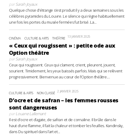
par
Sarah Joyaux
Quelque chose d’étrange s’est produit il y a deux semaines sous les
célèbres pyramides du Louvre. Le silence qui règne habituellement
une fois les portes du musée fermées fut brisé. La...
13 JANVIER 2025
CINÉMA
CULTURE & ARTS
THÉÂTRE
« Ceux qui rougissent » : petite ode aux
Option théâtre
par
Sarah Joyaux
Ceux qui rougissent. Ceux qui clament, crient, pleurent, jouent,
sourient. Timidement, les yeux baissés parfois. Mais qui se relèvent
progressivement. Bienvenue au cœur de l’Option théâtre....
2 JANVIER 2025
CULTURE & ARTS
NON CLASSÉ
D’ocre et de safran – les femmes rousses
sont dangereuses
par
Louane Lallemant
Il est d’ocre et d’agate, de safran et de cornaline. Il brûle dans le
haut d’une flamme, il fait la chaleur et tomber les feuilles. Kandinsky,
dans Du spirituel dans l’art et...