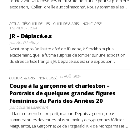
rendez-vous aux Réserves du FRAC Île-de-France pour sa première
exposition, "Coller l'oreille aux colimaçons". Nous y sommes allés,...
ACTUALITÉS CULTURELLES
CULTURE & ARTS
NON CLASSÉ
1 SEPTEMBRE 2024
JR – Déplacé.e.s
par
Anaë Leffray
Avant-propos De l’autre côté de l’Europe, à Stockholm plus
exactement, quelle fut ma surprise de tomber sur une exposition
du street artiste français JR. Déplacé.e.s est une exposition...
25 AOÛT 2024
CULTURE & ARTS
NON CLASSÉ
Coupe à la garçonne et charleston –
Portraits de quelques grandes figures
féminines du Paris des Années 20
par
Louane Lallemant
- Il faut en prendre ton parti, maman. Depuis la guerre, nous
sommes toutes devenues, plus ou moins, des garçonnes ! (Victor
Margueritte, La Garçonne) Zelda Fitzgerald, Kiki de Montparnasse,...