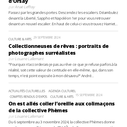
d’Orsay
par
Anaë Leffray
Passez par les grandes portes. Descendez les escaliers. Déambulez
devant la Liberté, Sappho et Napoléon 1er pour vous retrouver
devant un nouvel escalier. En haut de celui-ci vous trouvez Harriet...
29 SEPTEMBRE 2024
CULTURE & ARTS
Collectionneuses de rêves : portraits de
photographes surréalistes
par
Louane Lallemant
"Pourquoi n'accorderais-je pas au rêve ce que je refuse parfois à la
réalité, soit cette valeur de certitude en elle-même, qui, dans son
temps, n'est point exposée à mon désaveu?" André...
ACTUALITÉS CULTURELLES
AGENDA CULTUREL
15 SEPTEMBRE 2024
COMPTES RENDUS D'EXPOS
CULTURE & ARTS
On est allés coller l’oreille aux colimaçons
de la collective Phèmes
par
Louane Lallemant
Du 6 septembre au 3 novembre 2024, la collective Phèmes donne