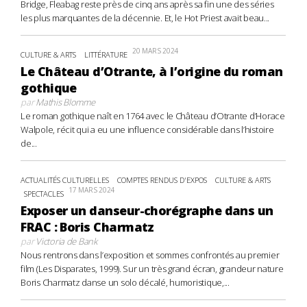
Bridge, Fleabag reste près de cinq ans après sa fin une des séries
les plus marquantes de la décennie. Et, le Hot Priest avait beau...
20 MARS 2024
CULTURE & ARTS
LITTÉRATURE
Le Château d’Otrante, à l’origine du roman
gothique
par
Mathis Blomme
Le roman gothique naît en 1764 avec le Château d’Otrante d’Horace
Walpole, récit qui a eu une influence considérable dans l’histoire
de...
ACTUALITÉS CULTURELLES
COMPTES RENDUS D'EXPOS
CULTURE & ARTS
17 MARS 2024
SPECTACLES
Exposer un danseur-chorégraphe dans un
FRAC : Boris Charmatz
par
Victoria de Bank
Nous rentrons dans l’exposition et sommes confrontés au premier
film (Les Disparates, 1999). Sur un très grand écran, grandeur nature
Boris Charmatz danse un solo décalé, humoristique,...