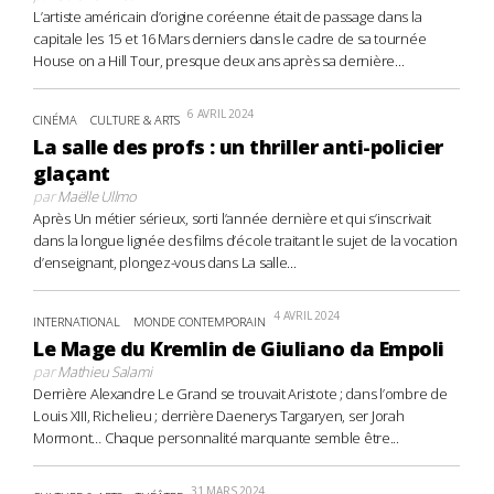
L’artiste américain d’origine coréenne était de passage dans la
capitale les 15 et 16 Mars derniers dans le cadre de sa tournée
House on a Hill Tour, presque deux ans après sa dernière...
6 AVRIL 2024
CINÉMA
CULTURE & ARTS
La salle des profs : un thriller anti-policier
glaçant
par
Maëlle Ullmo
Après Un métier sérieux, sorti l’année dernière et qui s’inscrivait
dans la longue lignée des films d’école traitant le sujet de la vocation
d’enseignant, plongez-vous dans La salle...
4 AVRIL 2024
INTERNATIONAL
MONDE CONTEMPORAIN
Le Mage du Kremlin de Giuliano da Empoli
par
Mathieu Salami
Derrière Alexandre Le Grand se trouvait Aristote ; dans l’ombre de
Louis XIII, Richelieu ; derrière Daenerys Targaryen, ser Jorah
Mormont… Chaque personnalité marquante semble être...
31 MARS 2024