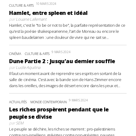
10 MARS 2024
CULTURE & ARTS
Hamlet, entre spleen et idéal
par
Louane Lallemant
Hamlet, c'est le "to be or not to be", la parfaite représentation de ce
qu'est la poésie shakespearienne, l'art de Moreau ou encore le
spleen baudelairien : une douleur de vivre qui ne sait se...
9 MARS 2024
CINÉMA
CULTURE & ARTS
Dune Partie 2 : Jusqu’au dernier souffle
par
Lucile Aquilina
Il faut un moment avant de reprendre ses esprits en sortant de la
salle de cinéma. C’est avec la bande son de Hans Zimmer encore
dans les oreilles, des images de désert encore dans les yeux et...
9 MARS 2024
ACTUALITÉS
MONDE CONTEMPORAIN
Les riches prospèrent pendant que le
peuple se divise
par
SEM
Le peuple se déchire, les riches se marrent : pro-palestiniens
contre pro-israéliens, grévistes contre non-grévistes, pauvres