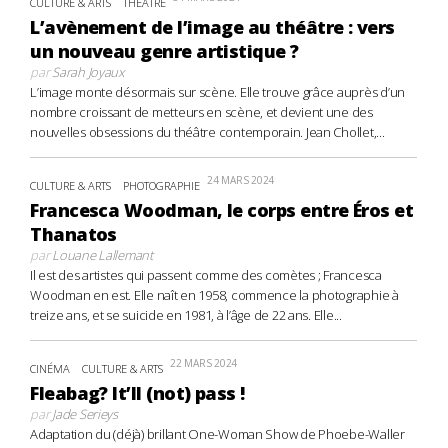
CULTURE & ARTS
THÉÂTRE
L’avènement de l’image au théâtre : vers
un nouveau genre artistique ?
par
Sarah Joyaux
L’image monte désormais sur scène. Elle trouve grâce auprès d’un
nombre croissant de metteurs en scène, et devient une des
nouvelles obsessions du théâtre contemporain. Jean Chollet,...
24 MARS 2024
CULTURE & ARTS
PHOTOGRAPHIE
Francesca Woodman, le corps entre Éros et
Thanatos
par
Louane Lallemant
Il est des artistes qui passent comme des comètes ; Francesca
Woodman en est. Elle naît en 1958, commence la photographie à
treize ans, et se suicide en 1981, à l’âge de 22 ans. Elle...
22 MARS 2024
CINÉMA
CULTURE & ARTS
Fleabag? It’ll (not) pass !
par
Jade Serieys
Adaptation du (déjà) brillant One-Woman Show de Phoebe-Waller