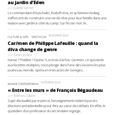
au jardin d’Eden
par
Juliette Gamet
Le commandant d’Auschwitz, Rudolf Höss, et sa femme Hedwig
s’efforcent de construire une vie de rêve pour leur famille dans une
maison avec jardin à côté du camp. Sur l’écran noir, le...
18 FÉVRIER 2024
CULTURE & ARTS
SPECTACLES
Car/men de Philippe Lafeuille : quand la
diva change de genre
par
Sarah Joyaux
Danse ? Théâtre ? Opéra ? Les trois à la fois. Car/men, ce spectacle
aux facettes multiples, nous plonge dans l’une des oeuvres les plus
jouées au monde, opéra en trois actes de Georges...
14 FÉVRIER 2024
MONDE CONTEMPORAIN
« Entre les murs » de François Bégaudeau
par
Mathieu Salami
Sujet d’actualité par essence, l’enseignement n’attend pas les
élections présidentielles pour être au cœur des débats. En effet, le
quotidien d’un professeur du secondaire regorge...