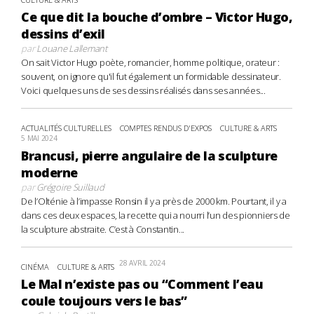
Ce que dit la bouche d’ombre – Victor Hugo,
dessins d’exil
par
Louane Lallemant
On sait Victor Hugo poète, romancier, homme politique, orateur :
souvent, on ignore qu'il fut également un formidable dessinateur.
Voici quelques uns de ses dessins réalisés dans ses années...
ACTUALITÉS CULTURELLES
COMPTES RENDUS D'EXPOS
CULTURE & ARTS
5 MAI 2024
Brancusi, pierre angulaire de la sculpture
moderne
par
Grégoire Suillaud
De l’Olténie à l’impasse Ronsin il y a près de 2000 km. Pourtant, il y a
dans ces deux espaces, la recette qui a nourri l’un des pionniers de
la sculpture abstraite. C’est à Constantin...
28 AVRIL 2024
CINÉMA
CULTURE & ARTS
Le Mal n’existe pas ou “Comment l’eau
coule toujours vers le bas”