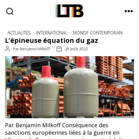
Le
Catégories
Tote
ACTUALITÉS
INTERNATIONAL
MONDE CONTEMPORAIN
Bag
L’épineuse équation du gaz
-
Auteur
Par
Benjamin Milkoff
Date
29 août 2022
Média
de
de
d'information
l’article
l’article
quotidienne
© Pxhere
Par Benjamin Milkoff Conséquence des
sanctions européennes liées à la guerre en