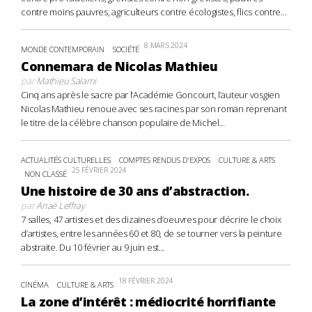
contre moins pauvres, agriculteurs contre écologistes, flics contre...
8 MARS 2024
MONDE CONTEMPORAIN
SOCIÉTÉ
Connemara de Nicolas Mathieu
par
Mathieu Salami
Cinq ans après le sacre par l’Académie Goncourt, l’auteur vosgien
Nicolas Mathieu renoue avec ses racines par son roman reprenant
le titre de la célèbre chanson populaire de Michel...
ACTUALITÉS CULTURELLES
COMPTES RENDUS D'EXPOS
CULTURE & ARTS
25 FÉVRIER 2024
NON CLASSÉ
Une histoire de 30 ans d’abstraction.
par
Anaë Leffray
7 salles, 47 artistes et des dizaines d’oeuvres pour décrire le choix
d’artistes, entre les années 60 et 80, de se tourner vers la peinture
abstraite. Du 10 février au 9 juin est...
18 FÉVRIER 2024
CINÉMA
CULTURE & ARTS
La zone d’intérêt : médiocrité horrifiante