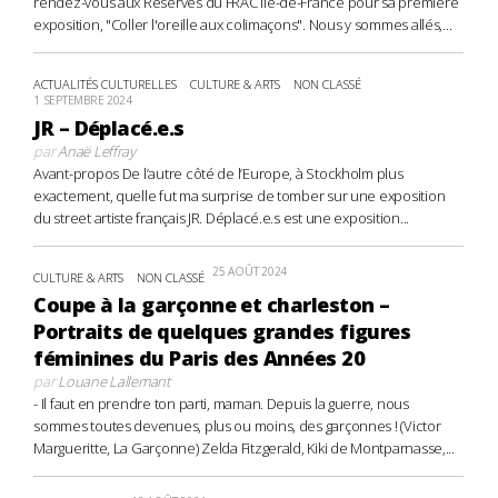
rendez-vous aux Réserves du FRAC Île-de-France pour sa première
exposition, "Coller l'oreille aux colimaçons". Nous y sommes allés,...
ACTUALITÉS CULTURELLES
CULTURE & ARTS
NON CLASSÉ
1 SEPTEMBRE 2024
JR – Déplacé.e.s
par
Anaë Leffray
Avant-propos De l’autre côté de l’Europe, à Stockholm plus
exactement, quelle fut ma surprise de tomber sur une exposition
du street artiste français JR. Déplacé.e.s est une exposition...
25 AOÛT 2024
CULTURE & ARTS
NON CLASSÉ
Coupe à la garçonne et charleston –
Portraits de quelques grandes figures
féminines du Paris des Années 20
par
Louane Lallemant
- Il faut en prendre ton parti, maman. Depuis la guerre, nous
sommes toutes devenues, plus ou moins, des garçonnes ! (Victor
Margueritte, La Garçonne) Zelda Fitzgerald, Kiki de Montparnasse,...