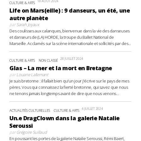
18 AOÛT 2024
CULTURE & ARTS
Life on Mars(eille) : 9 danseurs, un été, une
autre planète
par
Sarah Joyaux
Des coulisses aux calanques, bienvenue dans la vie des danseuses
et danseurs de (LA) HORDE, la troupe du Ballet National de
Marseille. Acclamés sur la scène internationale et sollicités par des...
28 JUILLET 2024
CULTURE & ARTS
NON CLASSÉ
Glas – La mer et la mort en Bretagne
par
Louane Lallemant
Je suis bretonne : il fallait bien qu'un jour j'écrive sur le pays de mes
pères. Vous qui connaissez la fierté bretonne, qui savez que nous
ne tenons jamais longtemps avant de dire que nous venons...
4 JUILLET 2024
ACTUALITÉS CULTURELLES
CULTURE & ARTS
Un.e DragClown dans la galerie Natalie
Seroussi
par
Grégoire Suillaud
En poussant les portes de la galerie Natalie Seroussi, Rémi Baert,