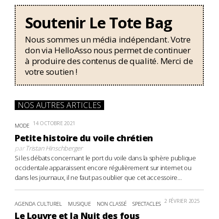
Soutenir Le Tote Bag
Nous sommes un média indépendant. Votre
don via HelloAsso nous permet de continuer
à produire des contenus de qualité. Merci de
votre soutien !
NOS AUTRES ARTICLES
14 OCTOBRE 2021
MODE
Petite histoire du voile chrétien
par
Tristan Hinschberger
Si les débats concernant le port du voile dans la sphère publique
occidentale apparaissent encore régulièrement sur internet ou
dans les journaux, il ne faut pas oublier que cet accessoire...
2 FÉVRIER 2025
AGENDA CULTUREL
MUSIQUE
NON CLASSÉ
SPECTACLES
Le Louvre et la Nuit des fous