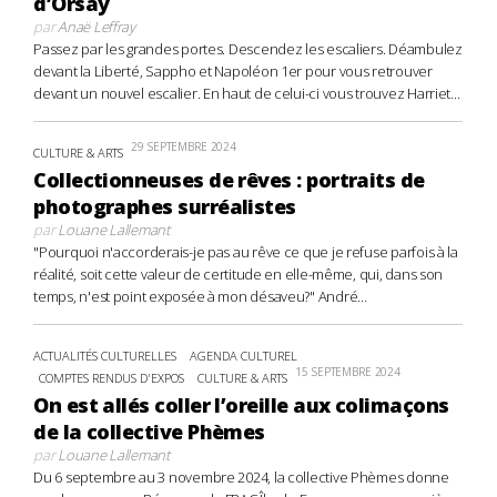
d’Orsay
par
Anaë Leffray
Passez par les grandes portes. Descendez les escaliers. Déambulez
devant la Liberté, Sappho et Napoléon 1er pour vous retrouver
devant un nouvel escalier. En haut de celui-ci vous trouvez Harriet...
29 SEPTEMBRE 2024
CULTURE & ARTS
Collectionneuses de rêves : portraits de
photographes surréalistes
par
Louane Lallemant
"Pourquoi n'accorderais-je pas au rêve ce que je refuse parfois à la
réalité, soit cette valeur de certitude en elle-même, qui, dans son
temps, n'est point exposée à mon désaveu?" André...
ACTUALITÉS CULTURELLES
AGENDA CULTUREL
15 SEPTEMBRE 2024
COMPTES RENDUS D'EXPOS
CULTURE & ARTS
On est allés coller l’oreille aux colimaçons
de la collective Phèmes
par
Louane Lallemant
Du 6 septembre au 3 novembre 2024, la collective Phèmes donne