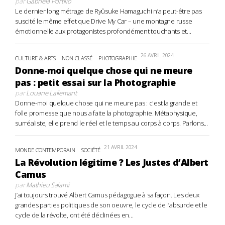
par
Gabriela Portillo
Le dernier long métrage de Ryûsuke Hamaguchi n’a peut-être pas
suscité le même effet que Drive My Car – une montagne russe
émotionnelle aux protagonistes profondément touchants et...
26 AVRIL 2024
CULTURE & ARTS
NON CLASSÉ
PHOTOGRAPHIE
Donne-moi quelque chose qui ne meure
pas : petit essai sur la Photographie
par
Louane Lallemant
Donne-moi quelque chose qui ne meure pas : c'est la grande et
folle promesse que nous a faite la photographie. Métaphysique,
surréaliste, elle prend le réel et le temps au corps à corps. Parlons...
21 AVRIL 2024
MONDE CONTEMPORAIN
SOCIÉTÉ
La Révolution légitime ? Les Justes d’Albert
Camus
par
Mathieu Salami
J’ai toujours trouvé Albert Camus pédagogue à sa façon. Les deux
grandes parties politiques de son oeuvre, le cycle de l’absurde et le
cycle de la révolte, ont été déclinées en...