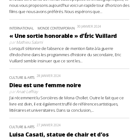
nous vous proposons aujourd’hui voici un rapide tour d’horizon des
films que nous avons préférés. Nous espérons que...
30 JANVIER 2024
INTERNATIONAL
MONDE CONTEMPORAIN
« Une sortie honorable » d’Éric Vuillard
par
Mathieu Salami
Lorsqu’il s’étonne de l’absence de mention faite à la guerre
d’Indochine dans les programmes d’histoire du secondaire, Eric
Vuillard semble insinuer que ce sont les...
28 JANVIER 2024
CULTURE & ARTS
Dieu est une femme noire
par
Anaë Leffray
J’ai récemment lu Sorcières de Mona Chollet. Outre le fait que ce
livre est divin, il est également truffé de références artistiques,
littéraires et universitaires. Dans sa conclusion,...
27 JANVIER 2024
CULTURE & ARTS
Luisa Casati, statue de chair et d’os