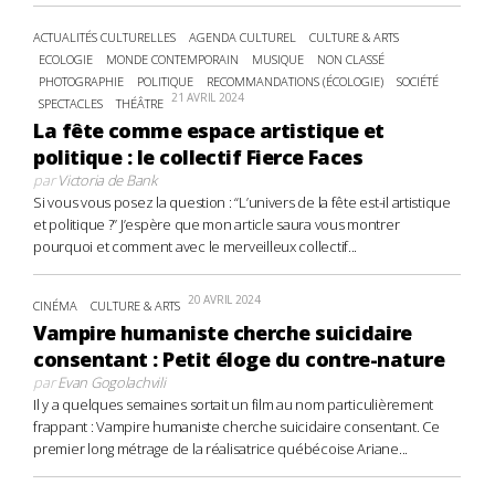
ACTUALITÉS CULTURELLES
AGENDA CULTUREL
CULTURE & ARTS
ECOLOGIE
MONDE CONTEMPORAIN
MUSIQUE
NON CLASSÉ
PHOTOGRAPHIE
POLITIQUE
RECOMMANDATIONS (ÉCOLOGIE)
SOCIÉTÉ
21 AVRIL 2024
SPECTACLES
THÉÂTRE
La fête comme espace artistique et
politique : le collectif Fierce Faces
par
Victoria de Bank
Si vous vous posez la question : “L’univers de la fête est-il artistique
et politique ?” J’espère que mon article saura vous montrer
pourquoi et comment avec le merveilleux collectif...
20 AVRIL 2024
CINÉMA
CULTURE & ARTS
Vampire humaniste cherche suicidaire
consentant : Petit éloge du contre-nature
par
Evan Gogolachvili
Il y a quelques semaines sortait un film au nom particulièrement
frappant : Vampire humaniste cherche suicidaire consentant. Ce
premier long métrage de la réalisatrice québécoise Ariane...