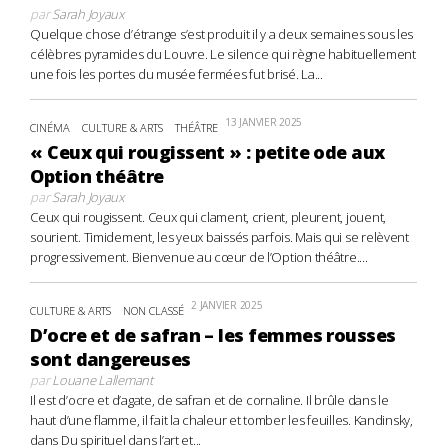
par
Sarah Joyaux
Quelque chose d’étrange s’est produit il y a deux semaines sous les
célèbres pyramides du Louvre. Le silence qui règne habituellement
une fois les portes du musée fermées fut brisé. La...
13 JANVIER 2025
CINÉMA
CULTURE & ARTS
THÉÂTRE
« Ceux qui rougissent » : petite ode aux
Option théâtre
par
Sarah Joyaux
Ceux qui rougissent. Ceux qui clament, crient, pleurent, jouent,
sourient. Timidement, les yeux baissés parfois. Mais qui se relèvent
progressivement. Bienvenue au cœur de l’Option théâtre....
2 JANVIER 2025
CULTURE & ARTS
NON CLASSÉ
D’ocre et de safran – les femmes rousses
sont dangereuses
par
Louane Lallemant
Il est d’ocre et d’agate, de safran et de cornaline. Il brûle dans le
haut d’une flamme, il fait la chaleur et tomber les feuilles. Kandinsky,
dans Du spirituel dans l’art et...