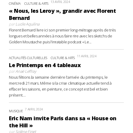
13 AVRIL 2024
CINÉMA
CULTURE & ARTS
« Nous, les Leroy », grandir avec Florent
Bernard
par
Lucile Aquilina
Florent Bernard livre ici son premier long-métrage après de très
longues et belles années à nous faire rire avec les sketchs de
Golden Moustache puis l’inratable podcast « Le...
11 AVRIL 2024
ACTUALITÉS CULTURELLES
CULTURE & ARTS
Le Printemps en 4 tableaux
par
Anaë Leffray
Nous fêtions la semaine dernière l’arrivée du printemps, le
mercredi 21 mars. Même si la crise climatique actuelle tend à
effacer les saisons, en peinture, ce concept est bel et bien
présent....
7 AVRIL 2024
MUSIQUE
Eric Nam invite Paris dans sa « House on
the Hill »
par
Solène Finet