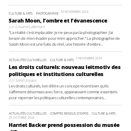
10 NOVEMBRE 2024
CULTURE & ARTS
PHOTOGRAPHIE
Sarah Moon, l’ombre et l’évanescence
par
Louane Lallemant
"La réalité c’est implacable. Je ne peux pas la photographier. J’ai
besoin de m’en évader pour m’en approcher." La photographie de
Sarah Moon est une fuite du réel, une histoire d'ombre...
3 NOVEMBRE 2024
ACTUALITÉS CULTURELLES
CULTURE & ARTS
Les droits culturels: nouveau leitmotiv des
politiques et institutions culturelles
par
Sarah Joyaux
Les droits culturels, loin d’être un concept récent bien qu’ils
s’affirment désormais avec force, apparaissent comme essentiels
pour repenser les politiques culturelles contemporaines....
ACTUALITÉS CULTURELLES
COMPTES RENDUS D'EXPOS
CULTURE & ARTS
20 OCTOBRE 2024
Harriet Backer prend possession du musée