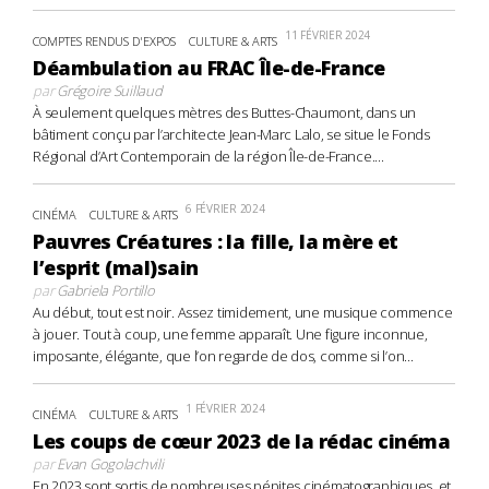
11 FÉVRIER 2024
COMPTES RENDUS D'EXPOS
CULTURE & ARTS
Déambulation au FRAC Île-de-France
par
Grégoire Suillaud
À seulement quelques mètres des Buttes-Chaumont, dans un
bâtiment conçu par l’architecte Jean-Marc Lalo, se situe le Fonds
Régional d’Art Contemporain de la région Île-de-France....
6 FÉVRIER 2024
CINÉMA
CULTURE & ARTS
Pauvres Créatures : la fille, la mère et
l’esprit (mal)sain
par
Gabriela Portillo
Au début, tout est noir. Assez timidement, une musique commence
à jouer. Tout à coup, une femme apparaît. Une figure inconnue,
imposante, élégante, que l’on regarde de dos, comme si l’on...
1 FÉVRIER 2024
CINÉMA
CULTURE & ARTS
Les coups de cœur 2023 de la rédac cinéma
par
Evan Gogolachvili
En 2023 sont sortis de nombreuses pépites cinématographiques, et