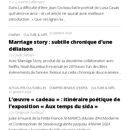
par
Louane Lallemant
Dans La difficulté d’être, Jean Cocteau fait le portrait de Luisa Casati,
qu’il amorce ainsi – et cet article ne saurait avoir meilleure
introduction : « Que ces lignes lui...
22 JANVIER 2024
CINÉMA
CULTURE & ARTS
Marriage story : subtile chronique d’une
déliaison
par
Jade Serieys
Avec Marriage Story, produit de sa deuxième collaboration avec
Netflix, Noah Baumbach revenait en 2019 avec l’un des films
évènements de l’année. Retour sur cette chronique douce-amère...
ACTUALITÉS CULTURELLES
COMPTES RENDUS D'EXPOS
CULTURE & ARTS
21 JANVIER 2024
L’œuvre « cadeau » : itinéraire poétique de
l’exposition « Aux temps du sida »
par
Grégoire Suillaud
Juste à l’ouest de la Petite France, le MAMCS (Musée d’Art Moderne
et Contemporain de Strasbourg) abrite jusqu’au 4 février 2024
l’exposition « Aux temps du sida, œuvres, récits et...