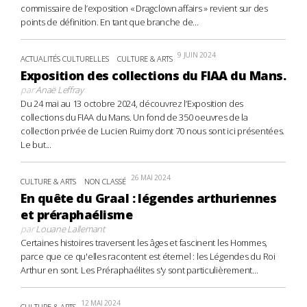
commissaire de l’exposition « Dragclown affairs » revient sur des
points de définition. En tant que branche de...
9 JUIN 2024
ACTUALITÉS CULTURELLES
CULTURE & ARTS
Exposition des collections du FIAA du Mans.
par
Anaë Leffray
Du 24 mai au 13 octobre 2024, découvrez l’Exposition des
collections du FIAA du Mans. Un fond de 350 oeuvres de la
collection privée de Lucien Ruimy dont 70 nous sont ici présentées.
Le but...
26 MAI 2024
CULTURE & ARTS
NON CLASSÉ
En quête du Graal : légendes arthuriennes
et préraphaélisme
par
Louane Lallemant
Certaines histoires traversent les âges et fascinent les Hommes,
parce que ce qu'elles racontent est éternel : les Légendes du Roi
Arthur en sont. Les Préraphaélites s'y sont particulièrement...
12 MAI 2024
CULTURE & ARTS