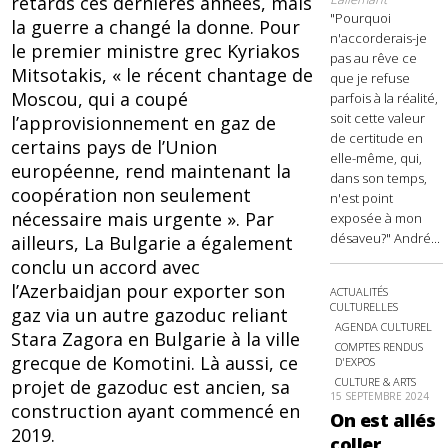
retards ces dernières années, mais
"Pourquoi
la guerre a changé la donne. Pour
n'accorderais-je
le premier ministre grec Kyriakos
pas au rêve ce
Mitsotakis, « le récent chantage de
que je refuse
Moscou, qui a coupé
parfois à la réalité,
soit cette valeur
l’approvisionnement en gaz de
de certitude en
certains pays de l’Union
elle-même, qui,
européenne, rend maintenant la
dans son temps,
coopération non seulement
n'est point
nécessaire mais urgente ». Par
exposée à mon
désaveu?" André...
ailleurs, La Bulgarie a également
conclu un accord avec
l’Azerbaidjan pour exporter son
ACTUALITÉS
CULTURELLES
gaz via un autre gazoduc reliant
AGENDA CULTUREL
Stara Zagora en Bulgarie à la ville
COMPTES RENDUS
grecque de Komotini. Là aussi, ce
D'EXPOS
CULTURE & ARTS
projet de gazoduc est ancien, sa
15 SEPTEMBRE 2024
construction ayant commencé en
On est allés
2019.
coller