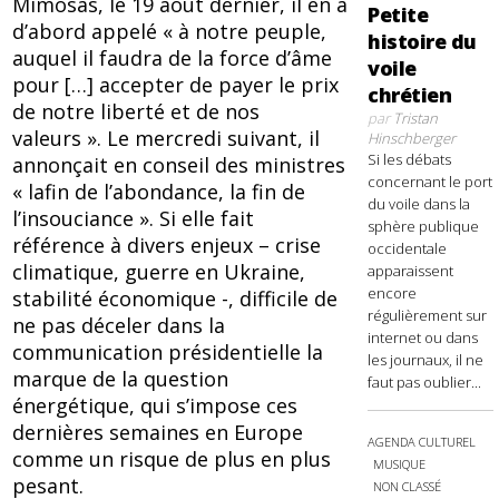
Mimosas, le 19 août dernier, il en a
Petite
d’abord appelé « à notre peuple,
histoire du
auquel il faudra de la force d’âme
voile
pour […] accepter de payer le prix
chrétien
de notre liberté et de nos
par
Tristan
valeurs ». Le mercredi suivant, il
Hinschberger
Si les débats
annonçait en conseil des ministres
concernant le port
« lafin de l’abondance, la fin de
du voile dans la
l’insouciance ». Si elle fait
sphère publique
référence à divers enjeux – crise
occidentale
climatique, guerre en Ukraine,
apparaissent
encore
stabilité économique -, difficile de
régulièrement sur
ne pas déceler dans la
internet ou dans
communication présidentielle la
les journaux, il ne
marque de la question
faut pas oublier...
énergétique, qui s’impose ces
dernières semaines en Europe
AGENDA CULTUREL
comme un risque de plus en plus
MUSIQUE
pesant.
NON CLASSÉ