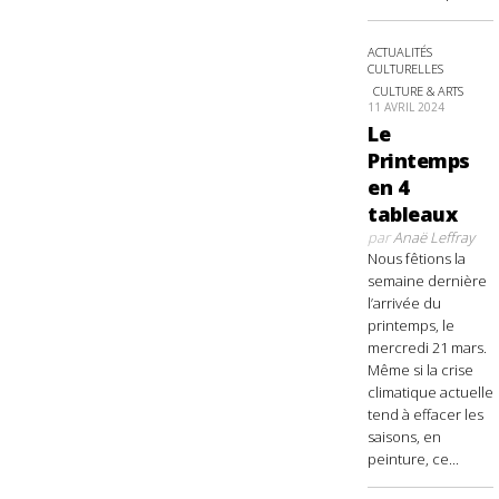
ACTUALITÉS
CULTURELLES
CULTURE & ARTS
11 AVRIL 2024
Le
Printemps
en 4
tableaux
par
Anaë Leffray
Nous fêtions la
semaine dernière
l’arrivée du
printemps, le
mercredi 21 mars.
Même si la crise
climatique actuelle
tend à effacer les
saisons, en
peinture, ce...