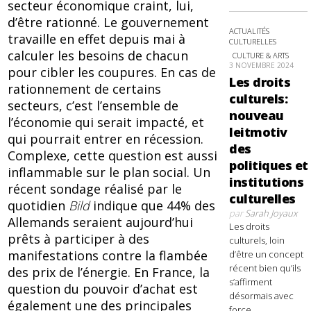
secteur économique craint, lui,
d’être rationné. Le gouvernement
ACTUALITÉS
travaille en effet depuis mai à
CULTURELLES
calculer les besoins de chacun
CULTURE & ARTS
3 NOVEMBRE 2024
pour cibler les coupures. En cas de
Les droits
rationnement de certains
culturels:
secteurs, c’est l’ensemble de
nouveau
l’économie qui serait impacté, et
leitmotiv
qui pourrait entrer en récession.
des
Complexe, cette question est aussi
politiques et
inflammable sur le plan social. Un
institutions
récent sondage réalisé par le
culturelles
quotidien
Bild
indique que 44% des
par
Sarah Joyaux
Allemands seraient aujourd’hui
Les droits
prêts à participer à des
culturels, loin
manifestations contre la flambée
d’être un concept
récent bien qu’ils
des prix de l’énergie. En France, la
s’affirment
question du pouvoir d’achat est
désormais avec
également une des principales
force,