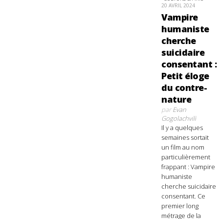
20 AVRIL 2024
Vampire
humaniste
cherche
suicidaire
consentant :
Petit éloge
du contre-
nature
par
Evan
Gogolachvili
Il y a quelques
semaines sortait
un film au nom
particulièrement
frappant : Vampire
humaniste
cherche suicidaire
consentant. Ce
premier long
métrage de la