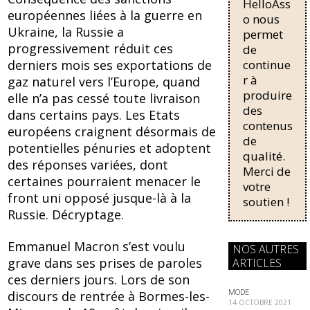
HelloAss
pour une
o
y
européennes liées à la guerre en
régularisati
o nous
Ukraine, la Russie a
on,
permet
o
passant de
progressivement réduit ces
de
k
trois...
derniers mois ses exportations de
continue
r à
gaz naturel vers l’Europe, quand
produire
elle n’a pas cessé toute livraison
des
dans certains pays. Les Etats
contenus
européens craignent désormais de
de
potentielles pénuries et adoptent
qualité.
des réponses variées, dont
Merci de
certaines pourraient menacer le
votre
front uni opposé jusque-là à la
soutien !
Russie. Décryptage.
Emmanuel Macron s’est voulu
NOS AUTRES
grave dans ses prises de paroles
ARTICLES
ces derniers jours. Lors de son
MODE
discours de rentrée à Bormes-les-
14 OCTOBRE 2021