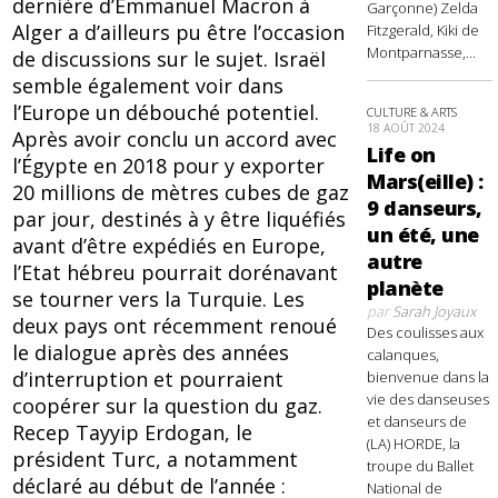
dernière d’Emmanuel Macron à
Garçonne) Zelda
Alger a d’ailleurs pu être l’occasion
Fitzgerald, Kiki de
Montparnasse,...
de discussions sur le sujet. Israël
semble également voir dans
l’Europe un débouché potentiel.
CULTURE & ARTS
18 AOÛT 2024
Après avoir conclu un accord avec
Life on
l’Égypte en 2018 pour y exporter
Mars(eille) :
20 millions de mètres cubes de gaz
9 danseurs,
par jour, destinés à y être liquéfiés
un été, une
avant d’être expédiés en Europe,
autre
l’Etat hébreu pourrait dorénavant
planète
se tourner vers la Turquie. Les
par
Sarah Joyaux
deux pays ont récemment renoué
Des coulisses aux
le dialogue après des années
calanques,
d’interruption et pourraient
bienvenue dans la
vie des danseuses
coopérer sur la question du gaz.
et danseurs de
Recep Tayyip Erdogan, le
(LA) HORDE, la
président Turc, a notamment
troupe du Ballet
déclaré au début de l’année :
National de