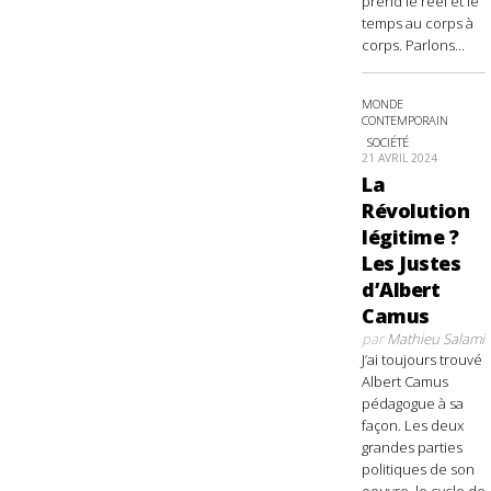
prend le réel et le
temps au corps à
corps. Parlons...
MONDE
CONTEMPORAIN
SOCIÉTÉ
21 AVRIL 2024
La
Révolution
légitime ?
Les Justes
d’Albert
Camus
par
Mathieu Salami
J’ai toujours trouvé
Albert Camus
pédagogue à sa
façon. Les deux
grandes parties
politiques de son