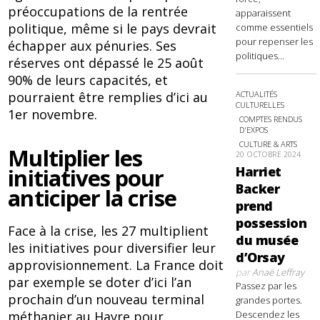
préoccupations de la rentrée
apparaissent
politique, même si le pays devrait
comme essentiels
pour repenser les
échapper aux pénuries. Ses
politiques...
réserves ont dépassé le 25 août
90% de leurs capacités, et
ACTUALITÉS
pourraient être remplies d’ici au
CULTURELLES
1er novembre.
COMPTES RENDUS
D'EXPOS
CULTURE & ARTS
Multiplier les
20 OCTOBRE 2024
Harriet
initiatives pour
Backer
anticiper la crise
prend
possession
Face à la crise, les 27 multiplient
du musée
les initiatives pour diversifier leur
d’Orsay
approvisionnement. La France doit
par
Anaë Leffray
par exemple se doter d’ici l’an
Passez par les
prochain d’un nouveau terminal
grandes portes.
Descendez les
méthanier au Havre pour