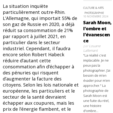
La situation inquiète
CULTURE & ARTS
particulièrement outre-Rhin.
PHOTOGRAPHIE
10 NOVEMBRE 2024
L’Allemagne, qui importait 55% de
Sarah Moon,
son gaz de Russie en 2020, a déjà
l’ombre et
réduit sa consommation de 21%
l’évanescen
par rapport à juillet 2021, en
ce
particulier dans le secteur
par
Louane
industriel. Cependant, il faudra
Lallemant
encore selon Robert Habeck
"La réalité c’est
réduire d’autant cette
implacable. Je ne
peux pas la
consommation afin d’échapper à
photographier. J’ai
des pénuries qui risquent
besoin de m’en
d’augmenter la facture des
évader pour m’en
citoyens. Selon les lois nationale et
approcher." La
européenne, les particuliers et le
photographie de
Sarah Moon est
secteur de la santé devraient
une fuite du réel,
échapper aux coupures, mais les
une histoire
prix de l’énergie flambent, et le
d'ombre...