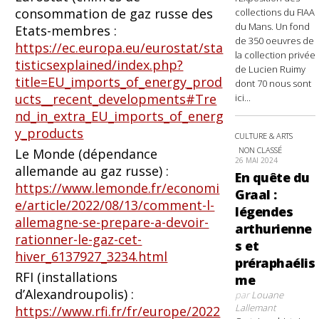
consommation de gaz russe des
collections du FIAA
du Mans. Un fond
Etats-membres :
de 350 oeuvres de
https://ec.europa.eu/eurostat/sta
la collection privée
tisticsexplained/index.php?
de Lucien Ruimy
title=EU_imports_of_energy_prod
dont 70 nous sont
ucts__recent_developments#Tre
ici...
nd_in_extra_EU_imports_of_energ
y_products
CULTURE & ARTS
NON CLASSÉ
Le Monde (dépendance
26 MAI 2024
allemande au gaz russe) :
En quête du
https://www.lemonde.fr/economi
Graal :
e/article/2022/08/13/comment-l-
légendes
allemagne-se-prepare-a-devoir-
arthurienne
rationner-le-gaz-cet-
s et
hiver_6137927_3234.html
préraphaélis
RFI (installations
me
d’Alexandroupolis) :
par
Louane
Lallemant
https://www.rfi.fr/fr/europe/2022