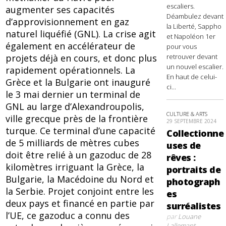
escaliers.
augmenter ses capacités
Déambulez devant
d’approvisionnement en gaz
la Liberté, Sappho
naturel liquéfié (GNL). La crise agit
et Napoléon 1er
également en accélérateur de
pour vous
retrouver devant
projets déjà en cours, et donc plus
un nouvel escalier.
rapidement opérationnels. La
En haut de celui-
Grèce et la Bulgarie ont inauguré
ci...
le 3 mai dernier un terminal de
GNL au large d’Alexandroupolis,
CULTURE & ARTS
ville grecque près de la frontière
29 SEPTEMBRE 2024
turque. Ce terminal d’une capacité
Collectionne
de 5 milliards de mètres cubes
uses de
doit être relié à un gazoduc de 28
rêves :
kilomètres irriguant la Grèce, la
portraits de
Bulgarie, la Macédoine du Nord et
photograph
la Serbie. Projet conjoint entre les
es
deux pays et financé en partie par
surréalistes
l’UE, ce gazoduc a connu des
par
Louane
Lallemant