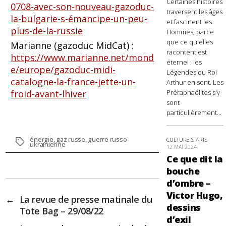
Certaines histoires
0708-avec-son-nouveau-gazoduc-
traversent les âges
la-bulgarie-s-émancipe-un-peu-
et fascinent les
plus-de-la-russie
Hommes, parce
que ce qu'elles
Marianne (gazoduc MidCat) :
racontent est
https://www.marianne.net/mond
éternel : les
e/europe/gazoduc-midi-
Légendes du Roi
catalogne-la-france-jette-un-
Arthur en sont. Les
froid-avant-lhiver
Préraphaélites s'y
sont
particulièrement...
énergie
,
gaz russe
,
guerre russo
CULTURE & ARTS
Étiquettes
ukrainienne
12 MAI 2024
Ce que dit la
bouche
d’ombre –
Victor Hugo,
←
La revue de presse matinale du
dessins
Tote Bag – 29/08/22
d’exil