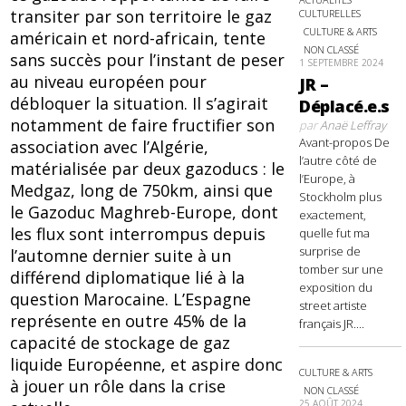
transiter par son territoire le gaz
CULTURELLES
CULTURE & ARTS
américain et nord-africain, tente
NON CLASSÉ
sans succès pour l’instant de peser
1 SEPTEMBRE 2024
au niveau européen pour
JR –
débloquer la situation. Il s’agirait
Déplacé.e.s
notamment de faire fructifier son
par
Anaë Leffray
Avant-propos De
association avec l’Algérie,
l’autre côté de
matérialisée par deux gazoducs : le
l’Europe, à
Medgaz, long de 750km, ainsi que
Stockholm plus
le Gazoduc Maghreb-Europe, dont
exactement,
les flux sont interrompus depuis
quelle fut ma
surprise de
l’automne dernier suite à un
tomber sur une
différend diplomatique lié à la
exposition du
question Marocaine. L’Espagne
street artiste
représente en outre 45% de la
français JR....
capacité de stockage de gaz
liquide Européenne, et aspire donc
CULTURE & ARTS
à jouer un rôle dans la crise
NON CLASSÉ
25 AOÛT 2024