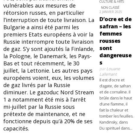
CULTURE & ARTS
vulnérables aux mesures de
NON CLASSÉ
rétorsion russes, en particulier
2 JANVIER 2025
D’ocre et de
l’interruption de toute livraison. La
safran – les
Bulgarie a ainsi été parmi les
femmes
premiers Etats européens à voir la
rousses
Russie interrompre toute livraison
sont
de gaz. S’y sont ajoutés la Finlande,
dangereuse
la Pologne, le Danemark, les Pays-
s
Bas et tout récemment, le 30
par
Louane
juillet, la Lettonie. Les autres pays
Lallemant
européens voient, eux, les volumes
Il est d’ocre et
de gaz livrés par la Russie
d’agate, de safran
diminuer. Le gazoduc Nord Stream
et de cornaline. Il
brûle dans le haut
1 a notamment été mis à l’arrêt
d’une flamme, il
mi-juillet par la Russie sous
fait la chaleur et
prétexte de maintenance, et ne
tomber les feuilles.
fonctionne depuis qu’à 20% de ses
Kandinsky, dans
capacités.
Du spirituel dans...