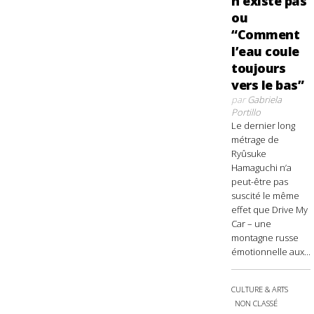
n’existe pas
ou
“Comment
l’eau coule
toujours
vers le bas”
par
Gabriela
Portillo
Le dernier long
métrage de
Ryûsuke
Hamaguchi n’a
peut-être pas
suscité le même
effet que Drive My
Car – une
montagne russe
émotionnelle aux...
CULTURE & ARTS
NON CLASSÉ