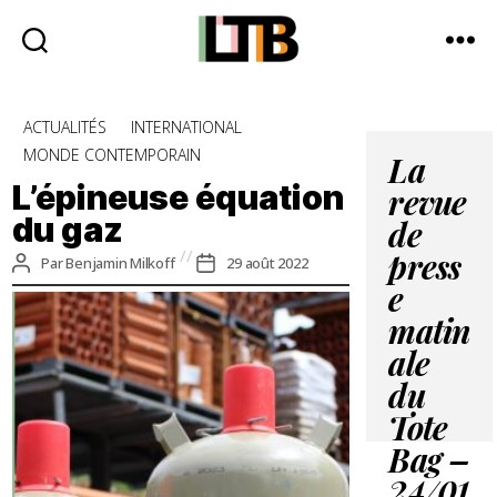
Le
Tote
Catégories
ACTUALITÉS
INTERNATIONAL
Bag
MONDE CONTEMPORAIN
-
La
Média
L’épineuse équation
revue
d'information
du gaz
quotidienne
de
Auteur
Date
Par
Benjamin Milkoff
29 août 2022
press
de
de
e
l’article
l’article
matin
ale
du
Tote
Bag –
24/01