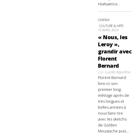
réalisatrice...
CINÉMA
CULTURE & ARTS
13 AVRIL 2024
« Nous, les
Leroy »,
grandir avec
Florent
Bernard
par
Lucile Aquilina
Florent Bernard
livre ici son
premier long-
métrage après de
très longues et
belles années à
nous faire rire
avec les sketchs
de Golden
Moustache puis...