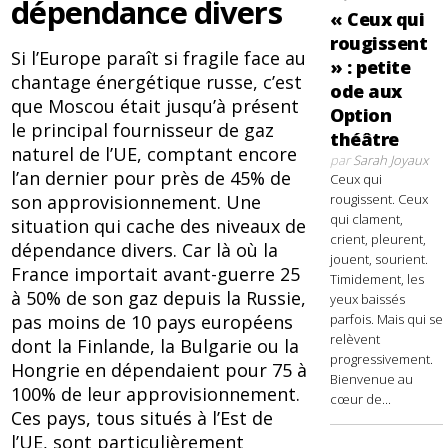
dépendance divers
« Ceux qui
rougissent
Si l’Europe paraît si fragile face au
» : petite
chantage énergétique russe, c’est
ode aux
que Moscou était jusqu’à présent
Option
le principal fournisseur de gaz
théâtre
naturel de l’UE, comptant encore
par
Sarah Joyaux
l’an dernier pour près de 45% de
Ceux qui
son approvisionnement. Une
rougissent. Ceux
qui clament,
situation qui cache des niveaux de
crient, pleurent,
dépendance divers. Car là où la
jouent, sourient.
France importait avant-guerre 25
Timidement, les
à 50% de son gaz depuis la Russie,
yeux baissés
pas moins de 10 pays européens
parfois. Mais qui se
relèvent
dont la Finlande, la Bulgarie ou la
progressivement.
Hongrie en dépendaient pour 75 à
Bienvenue au
100% de leur approvisionnement.
cœur de...
Ces pays, tous situés à l’Est de
l’UE, sont particulièrement