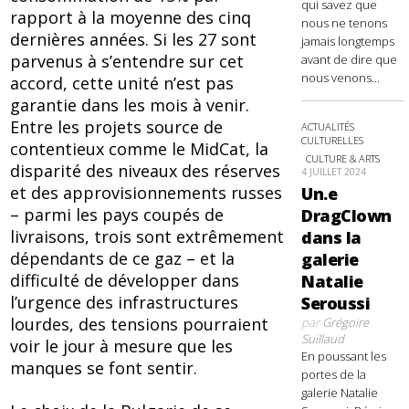
qui savez que
rapport à la moyenne des cinq
nous ne tenons
dernières années. Si les 27 sont
jamais longtemps
parvenus à s’entendre sur cet
avant de dire que
nous venons...
accord, cette unité n’est pas
garantie dans les mois à venir.
Entre les projets source de
ACTUALITÉS
CULTURELLES
contentieux comme le MidCat, la
CULTURE & ARTS
disparité des niveaux des réserves
4 JUILLET 2024
et des approvisionnements russes
Un.e
– parmi les pays coupés de
DragClown
livraisons, trois sont extrêmement
dans la
dépendants de ce gaz – et la
galerie
difficulté de développer dans
Natalie
l’urgence des infrastructures
Seroussi
lourdes, des tensions pourraient
par
Grégoire
Suillaud
voir le jour à mesure que les
En poussant les
manques se font sentir.
portes de la
galerie Natalie