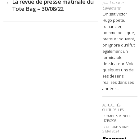
→
La revue de presse matinale du
par
Louane
Tote Bag – 30/08/22
Lallemant
On sait Victor
Hugo poète,
romancier,
homme politique,
orateur : souvent,
on ignore qu'il fut
également un
formidable
dessinateur. Voici
quelques uns de
ses dessins
réalisés dans ses
années...
ACTUALITÉS
CULTURELLES
COMPTES RENDUS
D'EXPOS
CULTURE & ARTS
5 MAI 2024
Brancusi,