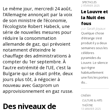
SPECTACLES
2 FÉVRIER 2025
Le même jour, mercredi 24 août,
Le Louvre et
l’Allemagne annonçait par la voix
la Nuit des
de son ministre de l’économie,
fous
l’écologiste Robert Habeck, une
par
Sarah Joyaux
série de nouvelles mesures pour
Quelque chose
réduire la consommation
d’étrange s’est
produit il y a deux
allemande de gaz, qui prévoient
semaines sous les
notamment d’éteindre le
célèbres
chauffage des administrations à
pyramides du
compter du 1er septembre. À
Louvre. Le silence
l’autre extrémité de l’UE, c’est la
qui règne
habituellement
Bulgarie qui se disait prête, deux
une fois les portes
jours plus tôt, à négocier à
du...
nouveau avec Gazprom un
approvisionnement en gaz russe.
CINÉMA
CULTURE & ARTS
Des niveaux de
THÉÂTRE
13 JANVIER 2025