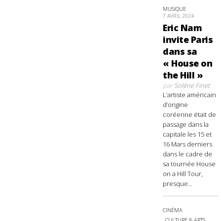
MUSIQUE
7 AVRIL 2024
Eric Nam
invite Paris
dans sa
« House on
the Hill »
par
Solène Finet
L’artiste américain
d’origine
coréenne était de
passage dans la
capitale les 15 et
16 Mars derniers
dans le cadre de
sa tournée House
on a Hill Tour,
presque...
CINÉMA
CULTURE & ARTS