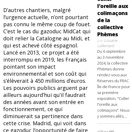
l’oreille aux
D’autres chantiers, malgré
colimaçons
l’urgence actuelle, n’ont pourtant
de la
pas connu le même coup de fouet.
collective
C’est le cas du gazoduc MidCat qui
Phèmes
doit relier la Catalogne au Midi, et
par
Louane
qui est achevé côté espagnol.
Lallemant
Du 6 septembre
Lancé en 2013, ce projet a été
au 3 novembre
interrompu en 2019, les Français
2024, la collective
pointant son impact
Phèmes donne
environnemental et son coût qui
rendez-vous aux
s’élèverait à 450 millions d’euros.
Réserves du FRAC
Île-de-France pour
Les pouvoirs publics arguent par
sa première
ailleurs aujourd’hui qu’il faudrait
exposition, "Coller
des années avant son entrée en
l'oreille aux
fonctionnement, ce qui
colimaçons". Nous
diminuerait sa pertinence dans
y sommes allés,...
cette crise. Madrid, qui voit dans
ce gazoduc l’opportunité de faire
ACTUALITÉS