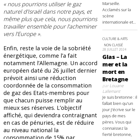
« nous pourrions utiliser le gaz
Marseille.
Acclamés sur la
naturel d
’
Israël dans notre pays, et
scène
même plus que cela, nous pourrions
internationale et...
travailler ensemble pour l
’acheminer
vers l
’Europe ».
CULTURE & ARTS
NON CLASSÉ
Enfin, reste la voie de la sobriété
28 JUILLET 2024
énergétique, comme l’a fait
Glas – La
notamment l’Allemagne. Un accord
mer et la
européen daté du 26 juillet dernier
mort en
prévoit ainsi une réduction
Bretagne
coordonnée de la consommation
par
Louane
Lallemant
de gaz des Etats-membres pour
Je suis bretonne : il
que chacun puisse remplir au
fallait bien qu'un
mieux ses réserves. L’objectif
jour j'écrive sur le
affiché, qui deviendra contraignant
pays de mes
en cas de pénuries, est de réduire
pères. Vous qui
connaissez la
au niveau national la
fierté bretonne,
consommation de 15% par