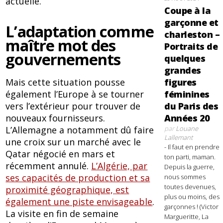
actuelle.
Coupe à la
garçonne et
L’adaptation comme
charleston –
maître mot des
Portraits de
gouvernements
quelques
grandes
Mais cette situation pousse
figures
également l’Europe à se tourner
féminines
vers l’extérieur pour trouver de
du Paris des
nouveaux fournisseurs.
Années 20
L’Allemagne a notamment dû faire
par
Louane
Lallemant
une croix sur un marché avec le
- Il faut en prendre
Qatar négocié en mars et
ton parti, maman.
récemment annulé.
L’Algérie, par
Depuis la guerre,
ses capacités de production et sa
nous sommes
toutes devenues,
proximité géographique, est
plus ou moins, des
également une piste envisageable
.
garçonnes ! (Victor
La visite en fin de semaine
Margueritte, La