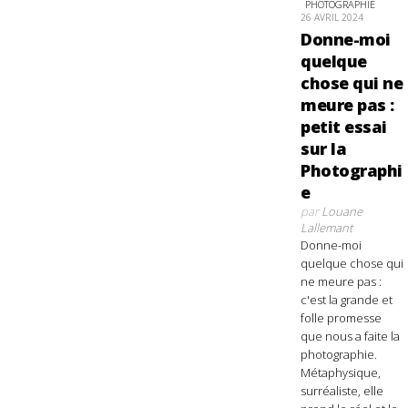
PHOTOGRAPHIE
26 AVRIL 2024
Donne-moi
quelque
chose qui ne
meure pas :
petit essai
sur la
Photographi
e
par
Louane
Lallemant
Donne-moi
quelque chose qui
ne meure pas :
c'est la grande et
folle promesse
que nous a faite la
photographie.
Métaphysique,
surréaliste, elle