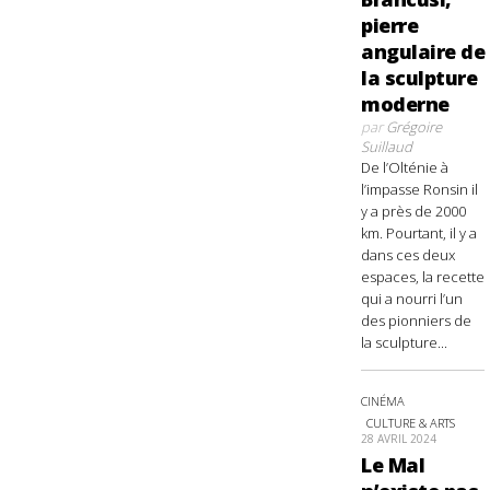
pierre
angulaire de
la sculpture
moderne
par
Grégoire
Suillaud
De l’Olténie à
l’impasse Ronsin il
y a près de 2000
km. Pourtant, il y a
dans ces deux
espaces, la recette
qui a nourri l’un
des pionniers de
la sculpture...
CINÉMA
CULTURE & ARTS
28 AVRIL 2024
Le Mal