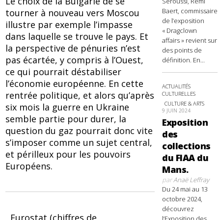
Le choix de la Bulgarie de se
Seroussi, Rémi
Baert, commissaire
tourner à nouveau vers Moscou
de l’exposition
illustre par exemple l’impasse
« Dragclown
dans laquelle se trouve le pays. Et
affairs » revient sur
la perspective de pénuries n’est
des points de
pas écartée, y compris à l’Ouest,
définition. En...
ce qui pourrait déstabiliser
l’économie européenne. En cette
ACTUALITÉS
rentrée politique, et alors qu’après
CULTURELLES
CULTURE & ARTS
six mois la guerre en Ukraine
9 JUIN 2024
semble partie pour durer, la
Exposition
question du gaz pourrait donc vite
des
s’imposer comme un sujet central,
collections
et périlleux pour les pouvoirs
du FIAA du
Européens.
Mans.
par
Anaë Leffray
Du 24 mai au 13
octobre 2024,
découvrez
Eurostat (chiffres de
l’Exposition des