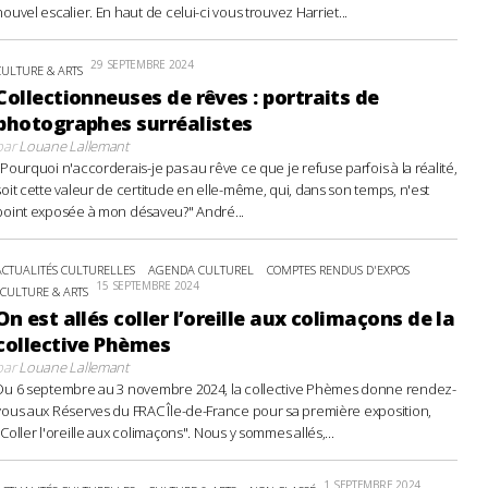
nouvel escalier. En haut de celui-ci vous trouvez Harriet...
29 SEPTEMBRE 2024
CULTURE & ARTS
Collectionneuses de rêves : portraits de
photographes surréalistes
par
Louane Lallemant
"Pourquoi n'accorderais-je pas au rêve ce que je refuse parfois à la réalité,
soit cette valeur de certitude en elle-même, qui, dans son temps, n'est
point exposée à mon désaveu?" André...
ACTUALITÉS CULTURELLES
AGENDA CULTUREL
COMPTES RENDUS D'EXPOS
15 SEPTEMBRE 2024
CULTURE & ARTS
On est allés coller l’oreille aux colimaçons de la
collective Phèmes
par
Louane Lallemant
Du 6 septembre au 3 novembre 2024, la collective Phèmes donne rendez-
vous aux Réserves du FRAC Île-de-France pour sa première exposition,
"Coller l'oreille aux colimaçons". Nous y sommes allés,...
1 SEPTEMBRE 2024