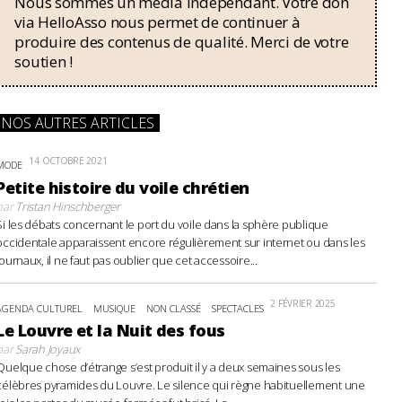
Nous sommes un média indépendant. Votre don
via HelloAsso nous permet de continuer à
produire des contenus de qualité. Merci de votre
soutien !
NOS AUTRES ARTICLES
14 OCTOBRE 2021
MODE
Petite histoire du voile chrétien
par
Tristan Hinschberger
Si les débats concernant le port du voile dans la sphère publique
occidentale apparaissent encore régulièrement sur internet ou dans les
journaux, il ne faut pas oublier que cet accessoire...
2 FÉVRIER 2025
AGENDA CULTUREL
MUSIQUE
NON CLASSÉ
SPECTACLES
Le Louvre et la Nuit des fous
par
Sarah Joyaux
Quelque chose d’étrange s’est produit il y a deux semaines sous les
célèbres pyramides du Louvre. Le silence qui règne habituellement une