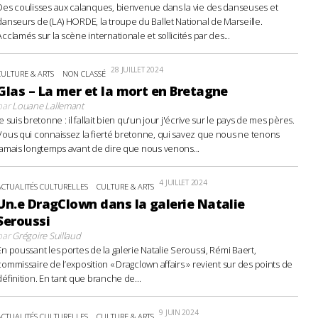
Des coulisses aux calanques, bienvenue dans la vie des danseuses et
danseurs de (LA) HORDE, la troupe du Ballet National de Marseille.
Acclamés sur la scène internationale et sollicités par des...
28 JUILLET 2024
CULTURE & ARTS
NON CLASSÉ
Glas – La mer et la mort en Bretagne
par
Louane Lallemant
Je suis bretonne : il fallait bien qu'un jour j'écrive sur le pays de mes pères.
Vous qui connaissez la fierté bretonne, qui savez que nous ne tenons
jamais longtemps avant de dire que nous venons...
4 JUILLET 2024
ACTUALITÉS CULTURELLES
CULTURE & ARTS
Un.e DragClown dans la galerie Natalie
Seroussi
par
Grégoire Suillaud
En poussant les portes de la galerie Natalie Seroussi, Rémi Baert,
commissaire de l’exposition « Dragclown affairs » revient sur des points de
définition. En tant que branche de...
9 JUIN 2024
ACTUALITÉS CULTURELLES
CULTURE & ARTS