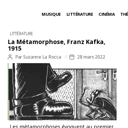
MUSIQUE
LITTÉRATURE
CINÉMA
TH
Catégories
LITTÉRATURE
La Métamorphose, Franz Kafka,
1915
Par
Suzanne La Rocca
28 mars 2022
Auteur
Date
de
de
l’article
l’article
Les métamorphoses évoquent au premier