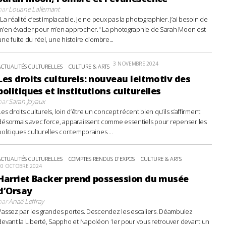
par
Louane Lallemant
"La réalité c’est implacable. Je ne peux pas la photographier. J’ai besoin de
m’en évader pour m’en approcher." La photographie de Sarah Moon est
une fuite du réel, une histoire d'ombre...
3 NOVEMBRE 2024
ACTUALITÉS CULTURELLES
CULTURE & ARTS
Les droits culturels: nouveau leitmotiv des
politiques et institutions culturelles
par
Sarah Joyaux
Les droits culturels, loin d’être un concept récent bien qu’ils s’affirment
désormais avec force, apparaissent comme essentiels pour repenser les
politiques culturelles contemporaines....
ACTUALITÉS CULTURELLES
COMPTES RENDUS D'EXPOS
CULTURE & ARTS
20 OCTOBRE 2024
Harriet Backer prend possession du musée
d’Orsay
par
Anaë Leffray
Passez par les grandes portes. Descendez les escaliers. Déambulez
devant la Liberté, Sappho et Napoléon 1er pour vous retrouver devant un