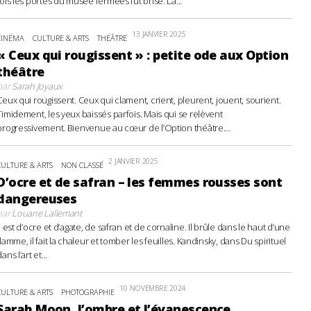
fois les portes du musée fermées fut brisé. La...
13 JANVIER 2025
CINÉMA
CULTURE & ARTS
THÉÂTRE
« Ceux qui rougissent » : petite ode aux Option
théâtre
par
Sarah Joyaux
Ceux qui rougissent. Ceux qui clament, crient, pleurent, jouent, sourient.
Timidement, les yeux baissés parfois. Mais qui se relèvent
progressivement. Bienvenue au cœur de l’Option théâtre....
2 JANVIER 2025
CULTURE & ARTS
NON CLASSÉ
D’ocre et de safran – les femmes rousses sont
dangereuses
par
Louane Lallemant
Il est d’ocre et d’agate, de safran et de cornaline. Il brûle dans le haut d’une
flamme, il fait la chaleur et tomber les feuilles. Kandinsky, dans Du spirituel
ans l’art et...
10 NOVEMBRE 2024
CULTURE & ARTS
PHOTOGRAPHIE
Sarah Moon, l’ombre et l’évanescence