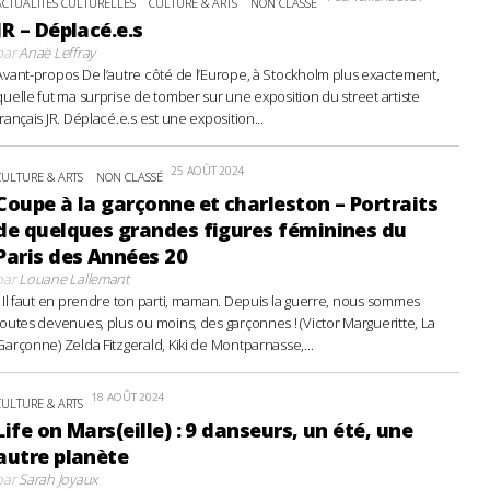
ACTUALITÉS CULTURELLES
CULTURE & ARTS
NON CLASSÉ
JR – Déplacé.e.s
par
Anaë Leffray
Avant-propos De l’autre côté de l’Europe, à Stockholm plus exactement,
quelle fut ma surprise de tomber sur une exposition du street artiste
français JR. Déplacé.e.s est une exposition...
25 AOÛT 2024
CULTURE & ARTS
NON CLASSÉ
Coupe à la garçonne et charleston – Portraits
de quelques grandes figures féminines du
Paris des Années 20
par
Louane Lallemant
- Il faut en prendre ton parti, maman. Depuis la guerre, nous sommes
toutes devenues, plus ou moins, des garçonnes ! (Victor Margueritte, La
Garçonne) Zelda Fitzgerald, Kiki de Montparnasse,...
18 AOÛT 2024
CULTURE & ARTS
Life on Mars(eille) : 9 danseurs, un été, une
autre planète
par
Sarah Joyaux