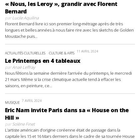
« Nous, les Leroy », grandir avec Florent
Bernard
par
Lucile Aquilina
Florent Bernard livre ici son premier long-métrage après de très
longues et belles années à nous faire rire avec les sketchs de Golden
Moustache puis...
11 AVRIL 2024
ACTUALITÉS CULTURELLES
CULTURE & ARTS
Le Printemps en 4 tableaux
par
Anaë Leffray
Nous fêtions la semaine dernière l’arrivée du printemps, le mercredi
21 mars. Même si la crise climatique actuelle tend à effacer les
saisons, en peinture, ce...
7 AVRIL 2024
MUSIQUE
Eric Nam invite Paris dans sa « House on the
Hill »
par
Solène Finet
L’artiste américain d’origine coréenne était de passage dans la
capitale les 15 et 16 Mars derniers dans le cadre de sa tournée House