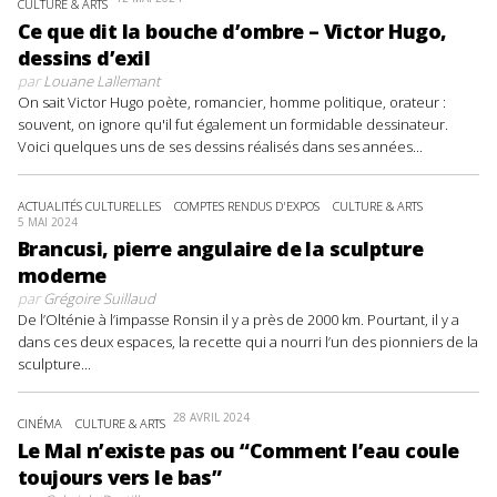
CULTURE & ARTS
Ce que dit la bouche d’ombre – Victor Hugo,
dessins d’exil
par
Louane Lallemant
On sait Victor Hugo poète, romancier, homme politique, orateur :
souvent, on ignore qu'il fut également un formidable dessinateur.
Voici quelques uns de ses dessins réalisés dans ses années...
ACTUALITÉS CULTURELLES
COMPTES RENDUS D'EXPOS
CULTURE & ARTS
5 MAI 2024
Brancusi, pierre angulaire de la sculpture
moderne
par
Grégoire Suillaud
De l’Olténie à l’impasse Ronsin il y a près de 2000 km. Pourtant, il y a
dans ces deux espaces, la recette qui a nourri l’un des pionniers de la
sculpture...
28 AVRIL 2024
CINÉMA
CULTURE & ARTS
Le Mal n’existe pas ou “Comment l’eau coule
toujours vers le bas”