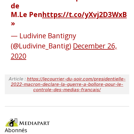
de
M.Le Pen
https://t.co/yXvj2D3WxB
— Ludivine Bantigny
(@Ludivine_Bantig)
December 26,
2020
Article :
https://lecourrier-du-soir.com/presidentielle-
2022-macron-declare-la-guerre-a-bollore-pour-le-
controle-des-medias-francais/
Abonnés