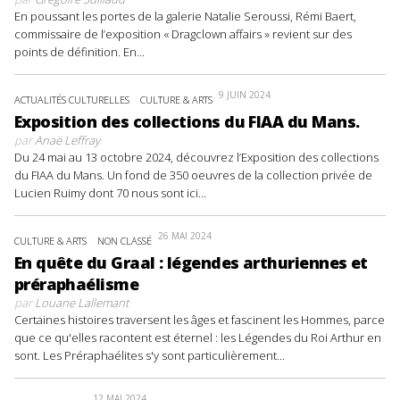
En poussant les portes de la galerie Natalie Seroussi, Rémi Baert,
commissaire de l’exposition « Dragclown affairs » revient sur des
points de définition. En...
9 JUIN 2024
ACTUALITÉS CULTURELLES
CULTURE & ARTS
Exposition des collections du FIAA du Mans.
par
Anaë Leffray
Du 24 mai au 13 octobre 2024, découvrez l’Exposition des collections
du FIAA du Mans. Un fond de 350 oeuvres de la collection privée de
Lucien Ruimy dont 70 nous sont ici...
26 MAI 2024
CULTURE & ARTS
NON CLASSÉ
En quête du Graal : légendes arthuriennes et
préraphaélisme
par
Louane Lallemant
Certaines histoires traversent les âges et fascinent les Hommes, parce
que ce qu'elles racontent est éternel : les Légendes du Roi Arthur en
sont. Les Préraphaélites s'y sont particulièrement...
12 MAI 2024