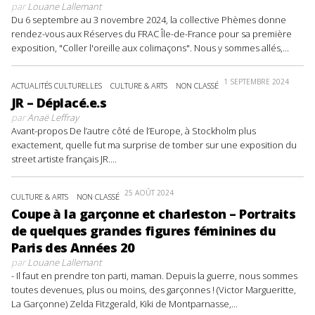
par
Louane Lallemant
Du 6 septembre au 3 novembre 2024, la collective Phèmes donne
rendez-vous aux Réserves du FRAC Île-de-France pour sa première
exposition, "Coller l'oreille aux colimaçons". Nous y sommes allés,...
1 SEPTEMBRE 2024
ACTUALITÉS CULTURELLES
CULTURE & ARTS
NON CLASSÉ
JR – Déplacé.e.s
par
Anaë Leffray
Avant-propos De l’autre côté de l’Europe, à Stockholm plus
exactement, quelle fut ma surprise de tomber sur une exposition du
street artiste français JR....
25 AOÛT 2024
CULTURE & ARTS
NON CLASSÉ
Coupe à la garçonne et charleston – Portraits
de quelques grandes figures féminines du
Paris des Années 20
par
Louane Lallemant
- Il faut en prendre ton parti, maman. Depuis la guerre, nous sommes
toutes devenues, plus ou moins, des garçonnes ! (Victor Margueritte,
La Garçonne) Zelda Fitzgerald, Kiki de Montparnasse,...