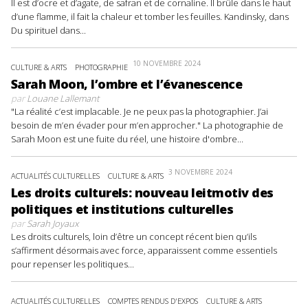
Il est d’ocre et d’agate, de safran et de cornaline. Il brûle dans le haut
d’une flamme, il fait la chaleur et tomber les feuilles. Kandinsky, dans
Du spirituel dans...
10 NOVEMBRE 2024
CULTURE & ARTS
PHOTOGRAPHIE
Sarah Moon, l’ombre et l’évanescence
par
Louane Lallemant
"La réalité c’est implacable. Je ne peux pas la photographier. J’ai
besoin de m’en évader pour m’en approcher." La photographie de
Sarah Moon est une fuite du réel, une histoire d'ombre...
3 NOVEMBRE 2024
ACTUALITÉS CULTURELLES
CULTURE & ARTS
Les droits culturels: nouveau leitmotiv des
politiques et institutions culturelles
par
Sarah Joyaux
Les droits culturels, loin d’être un concept récent bien qu’ils
s’affirment désormais avec force, apparaissent comme essentiels
pour repenser les politiques...
ACTUALITÉS CULTURELLES
COMPTES RENDUS D'EXPOS
CULTURE & ARTS