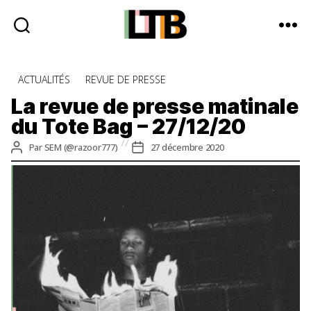
Le
Tote
Catégories
ACTUALITÉS
REVUE DE PRESSE
Bag
-
La revue de presse matinale
Média
du Tote Bag – 27/12/20
d'information
quotidienne
Auteur
Date
Par
SEM (@razoor777)
27 décembre 2020
de
de
l’article
l’article