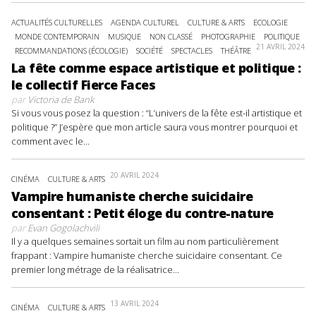
ACTUALITÉS CULTURELLES
AGENDA CULTUREL
CULTURE & ARTS
ECOLOGIE
MONDE CONTEMPORAIN
MUSIQUE
NON CLASSÉ
PHOTOGRAPHIE
POLITIQUE
21 AVRIL 2024
RECOMMANDATIONS (ÉCOLOGIE)
SOCIÉTÉ
SPECTACLES
THÉÂTRE
La fête comme espace artistique et politique :
le collectif Fierce Faces
par
Victoria de Bank
Si vous vous posez la question : “L’univers de la fête est-il artistique et
politique ?” J’espère que mon article saura vous montrer pourquoi et
comment avec le...
20 AVRIL 2024
CINÉMA
CULTURE & ARTS
Vampire humaniste cherche suicidaire
consentant : Petit éloge du contre-nature
par
Evan Gogolachvili
Il y a quelques semaines sortait un film au nom particulièrement
frappant : Vampire humaniste cherche suicidaire consentant. Ce
premier long métrage de la réalisatrice...
13 AVRIL 2024
CINÉMA
CULTURE & ARTS