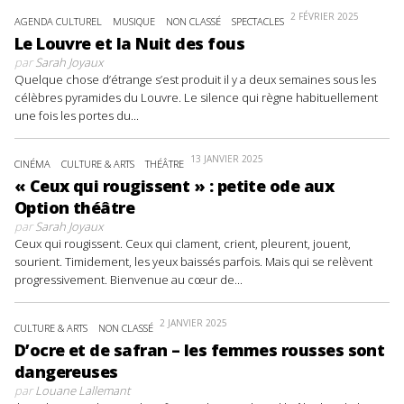
2 FÉVRIER 2025
AGENDA CULTUREL
MUSIQUE
NON CLASSÉ
SPECTACLES
Le Louvre et la Nuit des fous
par
Sarah Joyaux
Quelque chose d’étrange s’est produit il y a deux semaines sous les
célèbres pyramides du Louvre. Le silence qui règne habituellement
une fois les portes du...
13 JANVIER 2025
CINÉMA
CULTURE & ARTS
THÉÂTRE
« Ceux qui rougissent » : petite ode aux
Option théâtre
par
Sarah Joyaux
Ceux qui rougissent. Ceux qui clament, crient, pleurent, jouent,
sourient. Timidement, les yeux baissés parfois. Mais qui se relèvent
progressivement. Bienvenue au cœur de...
2 JANVIER 2025
CULTURE & ARTS
NON CLASSÉ
D’ocre et de safran – les femmes rousses sont
dangereuses
par
Louane Lallemant