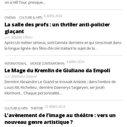
on a Hill Tour, presque...
6 AVRIL 2024
CINÉMA
CULTURE & ARTS
La salle des profs : un thriller anti-policier
glaçant
par
Maëlle Ullmo
Après Un métier sérieux, sorti l’année dernière et qui s’inscrivait dans
la longue lignée des films d’école traitant le sujet de la...
4 AVRIL 2024
INTERNATIONAL
MONDE CONTEMPORAIN
Le Mage du Kremlin de Giuliano da Empoli
par
Mathieu Salami
Derrière Alexandre Le Grand se trouvait Aristote ; dans l’ombre de
Louis XIII, Richelieu ; derrière Daenerys Targaryen, ser Jorah
Mormont… Chaque personnalité...
31 MARS 2024
CULTURE & ARTS
THÉÂTRE
L’avènement de l’image au théâtre : vers un
nouveau genre artistique ?