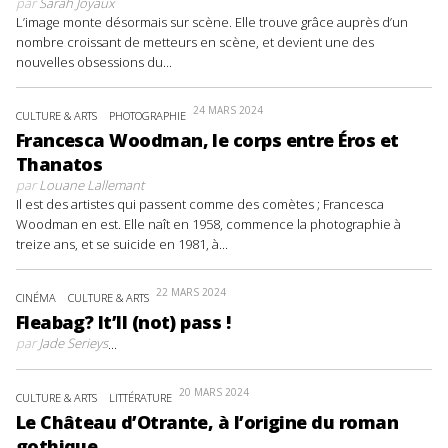
par
Sarah Joyaux
L’image monte désormais sur scène. Elle trouve grâce auprès d’un
nombre croissant de metteurs en scène, et devient une des
nouvelles obsessions du...
24 MARS 2024
CULTURE & ARTS
PHOTOGRAPHIE
Francesca Woodman, le corps entre Éros et
Thanatos
par
Louane Lallemant
Il est des artistes qui passent comme des comètes ; Francesca
Woodman en est. Elle naît en 1958, commence la photographie à
treize ans, et se suicide en 1981, à...
22 MARS 2024
CINÉMA
CULTURE & ARTS
Fleabag? It’ll (not) pass !
par
Jade Serieys
...
20 MARS 2024
CULTURE & ARTS
LITTÉRATURE
Le Château d’Otrante, à l’origine du roman
gothique