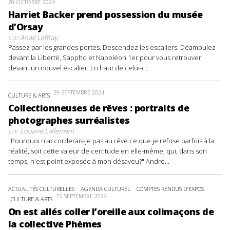
20 OCTOBRE 2024
Harriet Backer prend possession du musée
d’Orsay
par
Anaë Leffray
Passez par les grandes portes. Descendez les escaliers. Déambulez
devant la Liberté, Sappho et Napoléon 1er pour vous retrouver
devant un nouvel escalier. En haut de celui-ci...
29 SEPTEMBRE 2024
CULTURE & ARTS
Collectionneuses de rêves : portraits de
photographes surréalistes
par
Louane Lallemant
"Pourquoi n'accorderais-je pas au rêve ce que je refuse parfois à la
réalité, soit cette valeur de certitude en elle-même, qui, dans son
temps, n'est point exposée à mon désaveu?" André...
ACTUALITÉS CULTURELLES
AGENDA CULTUREL
COMPTES RENDUS D'EXPOS
15 SEPTEMBRE 2024
CULTURE & ARTS
On est allés coller l’oreille aux colimaçons de
la collective Phèmes