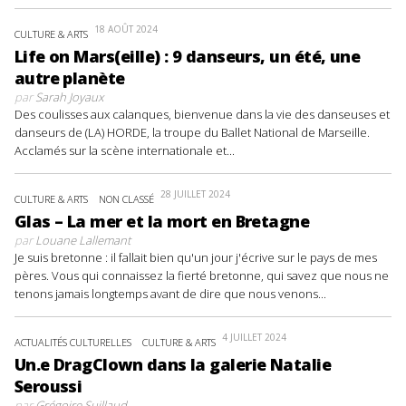
18 AOÛT 2024
CULTURE & ARTS
Life on Mars(eille) : 9 danseurs, un été, une
autre planète
par
Sarah Joyaux
Des coulisses aux calanques, bienvenue dans la vie des danseuses et
danseurs de (LA) HORDE, la troupe du Ballet National de Marseille.
Acclamés sur la scène internationale et...
28 JUILLET 2024
CULTURE & ARTS
NON CLASSÉ
Glas – La mer et la mort en Bretagne
par
Louane Lallemant
Je suis bretonne : il fallait bien qu'un jour j'écrive sur le pays de mes
pères. Vous qui connaissez la fierté bretonne, qui savez que nous ne
tenons jamais longtemps avant de dire que nous venons...
4 JUILLET 2024
ACTUALITÉS CULTURELLES
CULTURE & ARTS
Un.e DragClown dans la galerie Natalie
Seroussi
par
Grégoire Suillaud