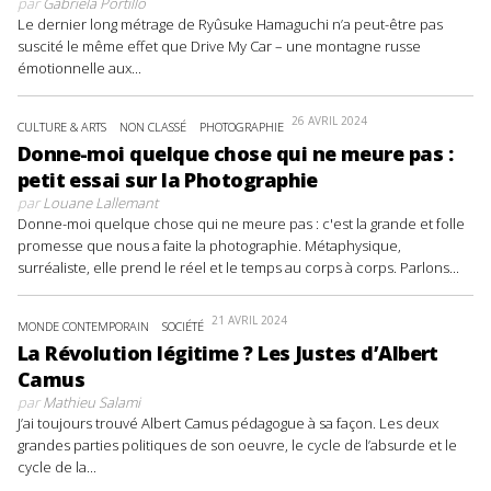
par
Gabriela Portillo
Le dernier long métrage de Ryûsuke Hamaguchi n’a peut-être pas
suscité le même effet que Drive My Car – une montagne russe
émotionnelle aux...
26 AVRIL 2024
CULTURE & ARTS
NON CLASSÉ
PHOTOGRAPHIE
Donne-moi quelque chose qui ne meure pas :
petit essai sur la Photographie
par
Louane Lallemant
Donne-moi quelque chose qui ne meure pas : c'est la grande et folle
promesse que nous a faite la photographie. Métaphysique,
surréaliste, elle prend le réel et le temps au corps à corps. Parlons...
21 AVRIL 2024
MONDE CONTEMPORAIN
SOCIÉTÉ
La Révolution légitime ? Les Justes d’Albert
Camus
par
Mathieu Salami
J’ai toujours trouvé Albert Camus pédagogue à sa façon. Les deux
grandes parties politiques de son oeuvre, le cycle de l’absurde et le
cycle de la...