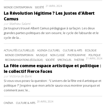
21 AVRIL 2024
MONDE CONTEMPORAIN
SOCIÉTÉ
La Révolution légitime ? Les Justes d’Albert
Camus
par
Mathieu Salami
J’ai toujours trouvé Albert Camus pédagogue à sa façon. Les deux
grandes parties politiques de son oeuvre, le cycle de l’absurde et le
cycle de la...
ACTUALITÉS CULTURELLES
AGENDA CULTUREL
CULTURE & ARTS
ECOLOGIE
MONDE CONTEMPORAIN
MUSIQUE
NON CLASSÉ
PHOTOGRAPHIE
POLITIQUE
21 AVRIL 2024
RECOMMANDATIONS (ÉCOLOGIE)
SOCIÉTÉ
SPECTACLES
THÉÂTRE
La fête comme espace artistique et politique :
le collectif Fierce Faces
par
Victoria de Bank
Si vous vous posez la question : “L’univers de la fête est-il artistique et
politique ?” J’espère que mon article saura vous montrer pourquoi et
comment avec le...
20 AVRIL 2024
CINÉMA
CULTURE & ARTS