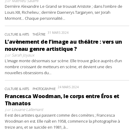
par
Mathieu Salami
Derrière Alexandre Le Grand se trouvait Aristote ; dans l’ombre de
Louis XIII, Richelieu ; derrière Daenerys Targaryen, ser Jorah
Mormont… Chaque personnalité...
31 MARS 2024
CULTURE & ARTS
THÉÂTRE
L’avènement de l’image au théâtre : vers un
nouveau genre artistique ?
par
Sarah Joyaux
L’image monte désormais sur scène. Elle trouve grâce auprès d’un
nombre croissant de metteurs en scène, et devient une des
nouvelles obsessions du...
24 MARS 2024
CULTURE & ARTS
PHOTOGRAPHIE
Francesca Woodman, le corps entre Éros et
Thanatos
par
Louane Lallemant
Il est des artistes qui passent comme des comètes ; Francesca
Woodman en est. Elle naît en 1958, commence la photographie à
treize ans, et se suicide en 1981, à...