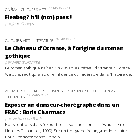
22 MARS 2024
CINÉMA
CULTURE & ARTS
Fleabag? It’ll (not) pass !
par
Jade Serieys
...
20 MARS 2024
CULTURE & ARTS
LITTÉRATURE
Le Château d’Otrante, à l’origine du roman
gothique
par
Mathis Blomme
Le roman gothique naît en 1764 avec le Château d’Otrante d’Horace
Walpole, récit qui a eu une influence considérable dans l’histoire de...
ACTUALITÉS CULTURELLES
COMPTES RENDUS D'EXPOS
CULTURE & ARTS
17 MARS 2024
SPECTACLES
Exposer un danseur-chorégraphe dans un
FRAC : Boris Charmatz
par
Victoria de Bank
Nous rentrons dans l’exposition et sommes confrontés au premier
film (Les Disparates, 1999). Sur un très grand écran, grandeur nature
Boris Charmatz danse un solo...