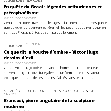
CULTURE & ARTS
NON CLASSÉ
En quête du Graal : légendes arthuriennes et
préraphaélisme
par
Louane Lallemant
Certaines histoires traversent les âges et fascinent les Hommes, parce
que ce qu'elles racontent est éternel : les Légendes du Roi Arthur en
sont. Les Préraphaélites s'y sont particulièrement...
12 MAI 2024
CULTURE & ARTS
Ce que dit la bouche d’ombre – Victor Hugo,
dessins d’exil
par
Louane Lallemant
On sait Victor Hugo poète, romancier, homme politique, orateur :
souvent, on ignore qu'il fut également un formidable dessinateur.
Voici quelques uns de ses dessins réalisés dans ses années...
ACTUALITÉS CULTURELLES
COMPTES RENDUS D'EXPOS
CULTURE & ARTS
5 MAI 2024
Brancusi, pierre angulaire de la sculpture
moderne