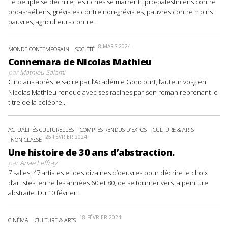
Le peuple se déchire, les riches se marrent : pro-palestiniens contre
pro-israéliens, grévistes contre non-grévistes, pauvres contre moins
pauvres, agriculteurs contre...
8 MARS 2024
MONDE CONTEMPORAIN
SOCIÉTÉ
Connemara de Nicolas Mathieu
par
Mathieu Salami
Cinq ans après le sacre par l’Académie Goncourt, l’auteur vosgien
Nicolas Mathieu renoue avec ses racines par son roman reprenant le
titre de la célèbre...
ACTUALITÉS CULTURELLES
COMPTES RENDUS D'EXPOS
CULTURE & ARTS
25 FÉVRIER 2024
NON CLASSÉ
Une histoire de 30 ans d’abstraction.
par
Anaë Leffray
7 salles, 47 artistes et des dizaines d’oeuvres pour décrire le choix
d’artistes, entre les années 60 et 80, de se tourner vers la peinture
abstraite. Du 10 février...
18 FÉVRIER 2024
CINÉMA
CULTURE & ARTS