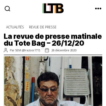
Le
Tote
Catégories
ACTUALITÉS
REVUE DE PRESSE
Bag
-
La revue de presse matinale
Média
du Tote Bag – 26/12/20
d'information
quotidienne
Auteur
Date
Par
SEM (@razoor777)
26 décembre 2020
de
de
l’article
l’article