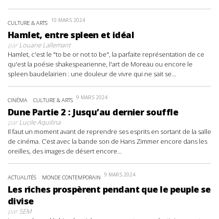
10 MARS 2024
CULTURE & ARTS
Hamlet, entre spleen et idéal
par
Louane Lallemant
Hamlet, c'est le "to be or not to be", la parfaite représentation de ce
qu'est la poésie shakespearienne, l'art de Moreau ou encore le
spleen baudelairien : une douleur de vivre qui ne sait se...
9 MARS 2024
CINÉMA
CULTURE & ARTS
Dune Partie 2 : Jusqu’au dernier souffle
par
Lucile Aquilina
Il faut un moment avant de reprendre ses esprits en sortant de la salle
de cinéma. C’est avec la bande son de Hans Zimmer encore dans les
oreilles, des images de désert encore...
9 MARS 2024
ACTUALITÉS
MONDE CONTEMPORAIN
Les riches prospèrent pendant que le peuple se
divise
par
SEM