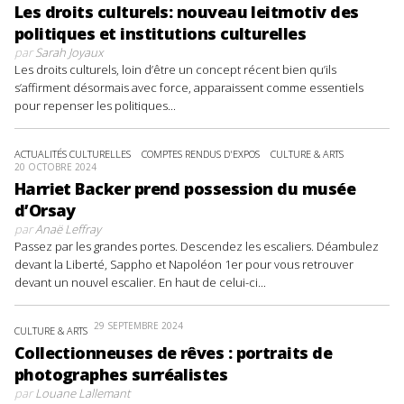
Les droits culturels: nouveau leitmotiv des
politiques et institutions culturelles
par
Sarah Joyaux
Les droits culturels, loin d’être un concept récent bien qu’ils
s’affirment désormais avec force, apparaissent comme essentiels
pour repenser les politiques...
ACTUALITÉS CULTURELLES
COMPTES RENDUS D'EXPOS
CULTURE & ARTS
20 OCTOBRE 2024
Harriet Backer prend possession du musée
d’Orsay
par
Anaë Leffray
Passez par les grandes portes. Descendez les escaliers. Déambulez
devant la Liberté, Sappho et Napoléon 1er pour vous retrouver
devant un nouvel escalier. En haut de celui-ci...
29 SEPTEMBRE 2024
CULTURE & ARTS
Collectionneuses de rêves : portraits de
photographes surréalistes
par
Louane Lallemant