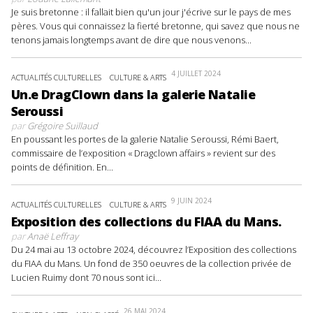
Je suis bretonne : il fallait bien qu'un jour j'écrive sur le pays de mes
pères. Vous qui connaissez la fierté bretonne, qui savez que nous ne
tenons jamais longtemps avant de dire que nous venons...
4 JUILLET 2024
ACTUALITÉS CULTURELLES
CULTURE & ARTS
Un.e DragClown dans la galerie Natalie
Seroussi
par
Grégoire Suillaud
En poussant les portes de la galerie Natalie Seroussi, Rémi Baert,
commissaire de l’exposition « Dragclown affairs » revient sur des
points de définition. En...
9 JUIN 2024
ACTUALITÉS CULTURELLES
CULTURE & ARTS
Exposition des collections du FIAA du Mans.
par
Anaë Leffray
Du 24 mai au 13 octobre 2024, découvrez l’Exposition des collections
du FIAA du Mans. Un fond de 350 oeuvres de la collection privée de
Lucien Ruimy dont 70 nous sont ici...
26 MAI 2024