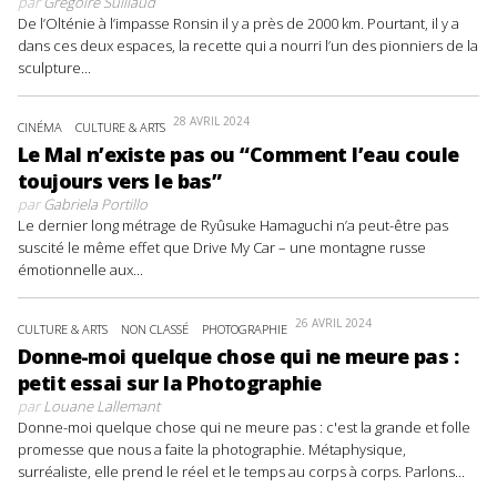
par
Grégoire Suillaud
De l’Olténie à l’impasse Ronsin il y a près de 2000 km. Pourtant, il y a
dans ces deux espaces, la recette qui a nourri l’un des pionniers de la
sculpture...
28 AVRIL 2024
CINÉMA
CULTURE & ARTS
Le Mal n’existe pas ou “Comment l’eau coule
toujours vers le bas”
par
Gabriela Portillo
Le dernier long métrage de Ryûsuke Hamaguchi n’a peut-être pas
suscité le même effet que Drive My Car – une montagne russe
émotionnelle aux...
26 AVRIL 2024
CULTURE & ARTS
NON CLASSÉ
PHOTOGRAPHIE
Donne-moi quelque chose qui ne meure pas :
petit essai sur la Photographie
par
Louane Lallemant
Donne-moi quelque chose qui ne meure pas : c'est la grande et folle
promesse que nous a faite la photographie. Métaphysique,
surréaliste, elle prend le réel et le temps au corps à corps. Parlons...