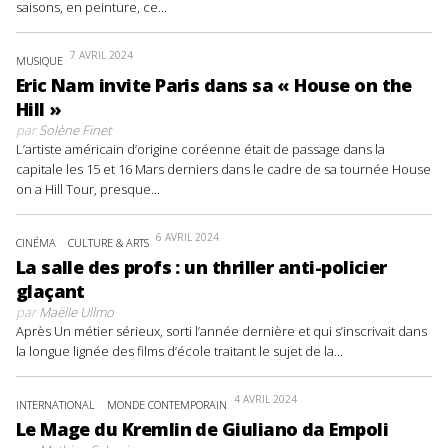
saisons, en peinture, ce...
7 AVRIL 2024
MUSIQUE
Eric Nam invite Paris dans sa « House on the
Hill »
par
Solène Finet
L’artiste américain d’origine coréenne était de passage dans la
capitale les 15 et 16 Mars derniers dans le cadre de sa tournée House
on a Hill Tour, presque...
6 AVRIL 2024
CINÉMA
CULTURE & ARTS
La salle des profs : un thriller anti-policier
glaçant
par
Maëlle Ullmo
Après Un métier sérieux, sorti l’année dernière et qui s’inscrivait dans
la longue lignée des films d’école traitant le sujet de la...
4 AVRIL 2024
INTERNATIONAL
MONDE CONTEMPORAIN
Le Mage du Kremlin de Giuliano da Empoli