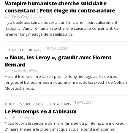
Vampire humaniste cherche suicidaire
consentant : Petit éloge du contre-nature
par
Evan Gogolachvili
Il y a quelques semaines sortait un film au nom particulièrement
frappant : Vampire humaniste cherche suicidaire consentant. Ce
premier long métrage de la réalisatrice...
13 AVRIL 2024
CINÉMA
CULTURE & ARTS
« Nous, les Leroy », grandir avec Florent
Bernard
par
Lucile Aquilina
Florent Bernard livre ici son premier long-métrage après de très
longues et belles années à nous faire rire avec les sketchs de Golden
Moustache puis...
11 AVRIL 2024
ACTUALITÉS CULTURELLES
CULTURE & ARTS
Le Printemps en 4 tableaux
par
Anaë Leffray
Nous fêtions la semaine dernière l’arrivée du printemps, le mercredi
21 mars. Même si la crise climatique actuelle tend à effacer les