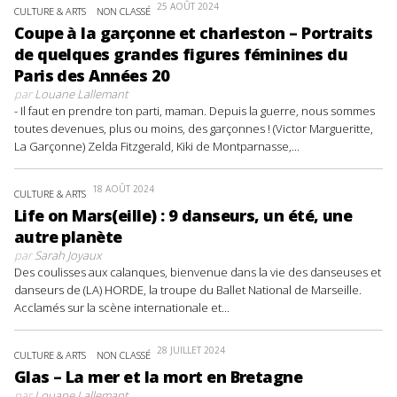
25 AOÛT 2024
CULTURE & ARTS
NON CLASSÉ
Coupe à la garçonne et charleston – Portraits
de quelques grandes figures féminines du
Paris des Années 20
par
Louane Lallemant
- Il faut en prendre ton parti, maman. Depuis la guerre, nous sommes
toutes devenues, plus ou moins, des garçonnes ! (Victor Margueritte,
La Garçonne) Zelda Fitzgerald, Kiki de Montparnasse,...
18 AOÛT 2024
CULTURE & ARTS
Life on Mars(eille) : 9 danseurs, un été, une
autre planète
par
Sarah Joyaux
Des coulisses aux calanques, bienvenue dans la vie des danseuses et
danseurs de (LA) HORDE, la troupe du Ballet National de Marseille.
Acclamés sur la scène internationale et...
28 JUILLET 2024
CULTURE & ARTS
NON CLASSÉ
Glas – La mer et la mort en Bretagne
par
Louane Lallemant