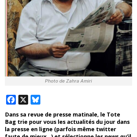
Photo de Zahra Amiri
F
X
Bl
ac
u
Dans sa revue de presse matinale, le Tote
e
e
Bag trie pour vous les actualités du jour dans
b
sk
la presse en ligne (parfois même twitter
faute de mieux…) et sélectionne les news qu’il