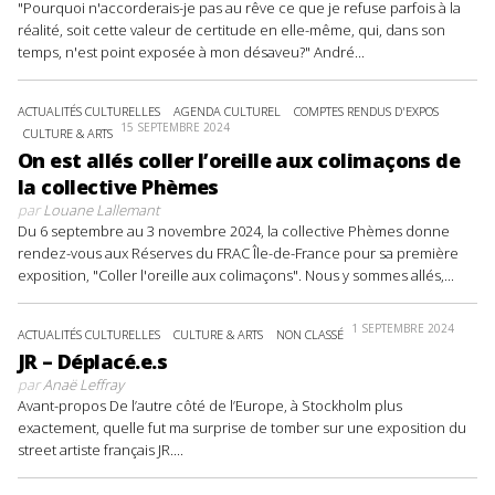
"Pourquoi n'accorderais-je pas au rêve ce que je refuse parfois à la
réalité, soit cette valeur de certitude en elle-même, qui, dans son
temps, n'est point exposée à mon désaveu?" André...
ACTUALITÉS CULTURELLES
AGENDA CULTUREL
COMPTES RENDUS D'EXPOS
15 SEPTEMBRE 2024
CULTURE & ARTS
On est allés coller l’oreille aux colimaçons de
la collective Phèmes
par
Louane Lallemant
Du 6 septembre au 3 novembre 2024, la collective Phèmes donne
rendez-vous aux Réserves du FRAC Île-de-France pour sa première
exposition, "Coller l'oreille aux colimaçons". Nous y sommes allés,...
1 SEPTEMBRE 2024
ACTUALITÉS CULTURELLES
CULTURE & ARTS
NON CLASSÉ
JR – Déplacé.e.s
par
Anaë Leffray
Avant-propos De l’autre côté de l’Europe, à Stockholm plus
exactement, quelle fut ma surprise de tomber sur une exposition du
street artiste français JR....