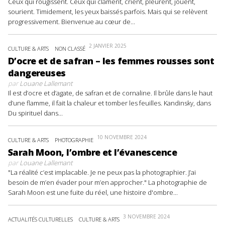
Ceux qui rougissent. Ceux qui clament, crient, pleurent, jouent,
sourient. Timidement, les yeux baissés parfois. Mais qui se relèvent
progressivement. Bienvenue au cœur de...
2 JANVIER 2025
CULTURE & ARTS
NON CLASSÉ
D’ocre et de safran – les femmes rousses sont
dangereuses
par
Louane Lallemant
Il est d’ocre et d’agate, de safran et de cornaline. Il brûle dans le haut
d’une flamme, il fait la chaleur et tomber les feuilles. Kandinsky, dans
Du spirituel dans...
10 NOVEMBRE 2024
CULTURE & ARTS
PHOTOGRAPHIE
Sarah Moon, l’ombre et l’évanescence
par
Louane Lallemant
"La réalité c’est implacable. Je ne peux pas la photographier. J’ai
besoin de m’en évader pour m’en approcher." La photographie de
Sarah Moon est une fuite du réel, une histoire d'ombre...
3 NOVEMBRE 2024
ACTUALITÉS CULTURELLES
CULTURE & ARTS