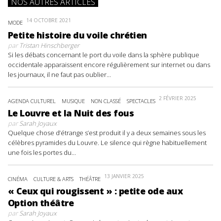
NOS AUTRES ARTICLES
14 OCTOBRE 2021
MODE
Petite histoire du voile chrétien
par
Tristan Hinschberger
Si les débats concernant le port du voile dans la sphère publique
occidentale apparaissent encore régulièrement sur internet ou dans
les journaux, il ne faut pas oublier...
2 FÉVRIER 2025
AGENDA CULTUREL
MUSIQUE
NON CLASSÉ
SPECTACLES
Le Louvre et la Nuit des fous
par
Sarah Joyaux
Quelque chose d’étrange s’est produit il y a deux semaines sous les
célèbres pyramides du Louvre. Le silence qui règne habituellement
une fois les portes du...
13 JANVIER 2025
CINÉMA
CULTURE & ARTS
THÉÂTRE
« Ceux qui rougissent » : petite ode aux
Option théâtre
par
Sarah Joyaux