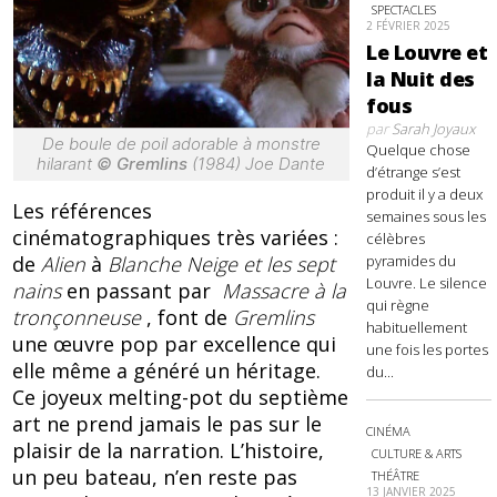
SPECTACLES
2 FÉVRIER 2025
Le Louvre et
la Nuit des
fous
par
Sarah Joyaux
De boule de poil adorable à monstre
Quelque chose
hilarant
© Gremlins
(1984) Joe Dante
d’étrange s’est
produit il y a deux
Les références
semaines sous les
cinématographiques très variées :
célèbres
pyramides du
de
Alien
à
Blanche Neige et les sept
Louvre. Le silence
nains
en passant par
Massacre à la
qui règne
tronçonneuse
, font de
Gremlins
habituellement
une œuvre pop par excellence qui
une fois les portes
elle même a généré un héritage.
du...
Ce joyeux melting-pot du septième
art ne prend jamais le pas sur le
CINÉMA
plaisir de la narration. L’histoire,
CULTURE & ARTS
un peu bateau, n’en reste pas
THÉÂTRE
13 JANVIER 2025