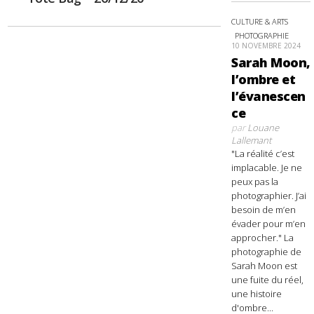
CULTURE & ARTS
PHOTOGRAPHIE
10 NOVEMBRE 2024
Sarah Moon,
l’ombre et
l’évanescen
ce
par
Louane
Lallemant
"La réalité c’est
implacable. Je ne
peux pas la
photographier. J’ai
besoin de m’en
évader pour m’en
approcher." La
photographie de
Sarah Moon est
une fuite du réel,
une histoire
d'ombre...