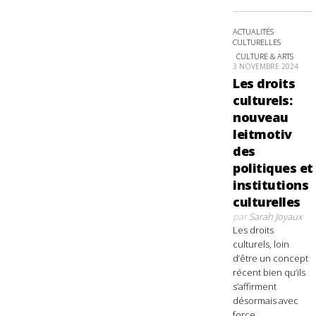
ACTUALITÉS
CULTURELLES
CULTURE & ARTS
3 NOVEMBRE 2024
Les droits
culturels:
nouveau
leitmotiv
des
politiques et
institutions
culturelles
par
Sarah Joyaux
Les droits
culturels, loin
d’être un concept
récent bien qu’ils
s’affirment
désormais avec
force,