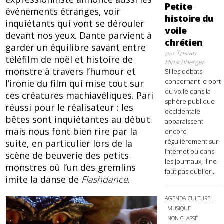
Petite
événements étranges, voir
histoire du
inquiétants qui vont se dérouler
voile
devant nos yeux. Dante parvient à
chrétien
garder un équilibre savant entre
par
Tristan
téléfilm de noël et histoire de
Hinschberger
monstre à travers l’humour et
Si les débats
concernant le port
l’ironie du film qui mise tout sur
du voile dans la
ces créatures machiavéliques. Pari
sphère publique
réussi pour le réalisateur : les
occidentale
bêtes sont inquiétantes au début
apparaissent
mais nous font bien rire par la
encore
régulièrement sur
suite, en particulier lors de la
internet ou dans
scène de beuverie des petits
les journaux, il ne
monstres où l’un des gremlins
faut pas oublier...
imite la danse de
Flashdance
.
AGENDA CULTUREL
MUSIQUE
NON CLASSÉ