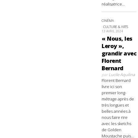
réalisatrice...
CINÉMA
CULTURE & ARTS
13 AVRIL 2024
« Nous, les
Leroy »,
grandir avec
Florent
Bernard
par
Lucile Aquilina
Florent Bernard
livre ici son
premier long-
métrage après de
très longues et
belles années à
nous faire rire
avec les sketchs
de Golden
Moustache puis...