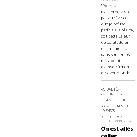
"Pourquoi
n'accorderais-je
pas au rêve ce
que je refuse
parfois à la réalité,
soit cette valeur
de certitude en
elle-même, qui,
dans son temps,
n'est point
exposée à mon
désaveu?" André...
ACTUALITÉS
CULTURELLES
AGENDA CULTUREL
COMPTES RENDUS
D'EXPOS
CULTURE & ARTS
15 SEPTEMBRE 2024
On est allés
coller