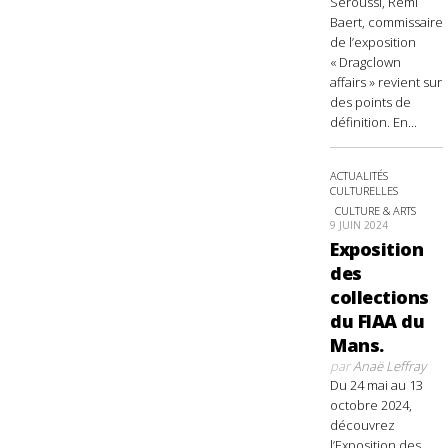
Seroussi, Rémi
Baert, commissaire
de l’exposition
« Dragclown
affairs » revient sur
des points de
définition. En...
ACTUALITÉS
CULTURELLES
CULTURE & ARTS
9 JUIN 2024
Exposition
des
collections
du FIAA du
Mans.
par
Anaë Leffray
Du 24 mai au 13
octobre 2024,
découvrez
l’Exposition des