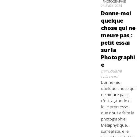
PHOTOGRAPHIE
26 AVRIL 2024
Donne-moi
quelque
chose qui ne
meure pas :
petit essai
sur la
Photographi
e
par
Louane
Lallemant
Donne-moi
quelque chose qui
ne meure pas :
c'est la grande et
folle promesse
que nous a faite la
photographie.
Métaphysique,
surréaliste, elle