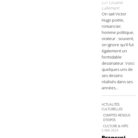
par
Louane
Lallemant
On sait Victor
Hugo poète,
romancier,
homme politique,
orateur : souvent,
on ignore qu'il fut
également un
formidable
dessinateur. Voici
quelques uns de
ses dessins
réalisés dans ses
années...
ACTUALITÉS
CULTURELLES
COMPTES RENDUS
D'EXPOS
CULTURE & ARTS
5 MAI 2024
Brancusi,