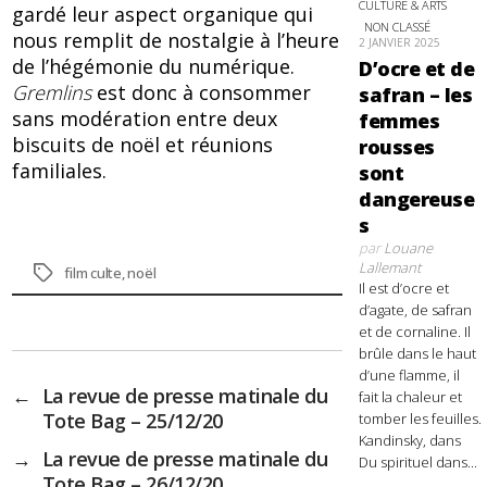
CULTURE & ARTS
gardé leur aspect organique qui
NON CLASSÉ
nous remplit de nostalgie à l’heure
2 JANVIER 2025
de l’hégémonie du numérique.
D’ocre et de
Gremlins
est donc à consommer
safran – les
sans modération entre deux
femmes
biscuits de noël et réunions
rousses
familiales.
sont
dangereuse
s
par
Louane
Lallemant
Étiquettes
film culte
,
noël
Il est d’ocre et
d’agate, de safran
et de cornaline. Il
brûle dans le haut
d’une flamme, il
←
La revue de presse matinale du
fait la chaleur et
Tote Bag – 25/12/20
tomber les feuilles.
Kandinsky, dans
→
La revue de presse matinale du
Du spirituel dans...
Tote Bag – 26/12/20