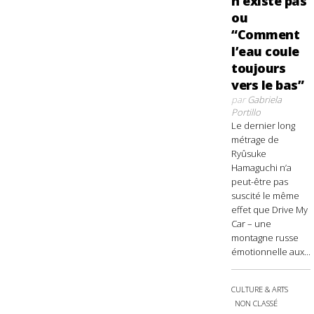
n’existe pas
ou
“Comment
l’eau coule
toujours
vers le bas”
par
Gabriela
Portillo
Le dernier long
métrage de
Ryûsuke
Hamaguchi n’a
peut-être pas
suscité le même
effet que Drive My
Car – une
montagne russe
émotionnelle aux...
CULTURE & ARTS
NON CLASSÉ