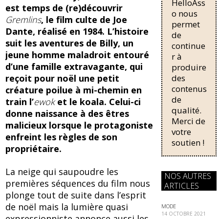
o
HelloAss
pour une
est temps de (re)découvrir
régularisati
o nous
k
Gremlins
, le film culte de Joe
on,
permet
Dante, réalisé en 1984. L’histoire
passant de
de
trois...
suit les aventures de Billy, un
continue
jeune homme maladroit entouré
r à
d’une famille extravagante, qui
produire
des
reçoit pour noël une petit
contenus
créature poilue à mi-chemin en
de
train l’
ewok
et le koala. Celui-ci
qualité.
donne naissance à des êtres
Merci de
malicieux lorsque le protagoniste
votre
enfreint les règles de son
soutien !
propriétaire.
La neige qui saupoudre les
NOS AUTRES
premières séquences du film nous
ARTICLES
plonge tout de suite dans l’esprit
de noël mais la lumière quasi
MODE
14 OCTOBRE 2021
expressionniste annonce aussi les