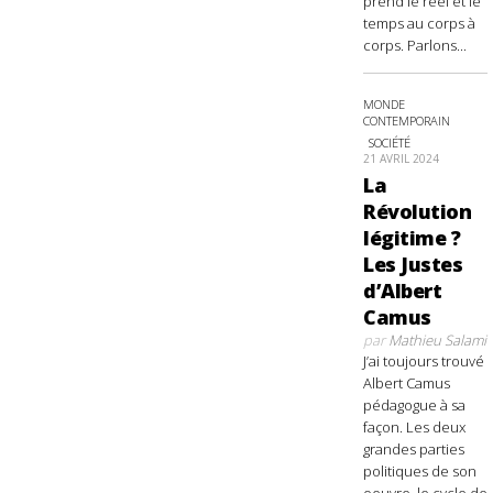
prend le réel et le
temps au corps à
corps. Parlons...
MONDE
CONTEMPORAIN
SOCIÉTÉ
21 AVRIL 2024
La
Révolution
légitime ?
Les Justes
d’Albert
Camus
par
Mathieu Salami
J’ai toujours trouvé
Albert Camus
pédagogue à sa
façon. Les deux
grandes parties
politiques de son