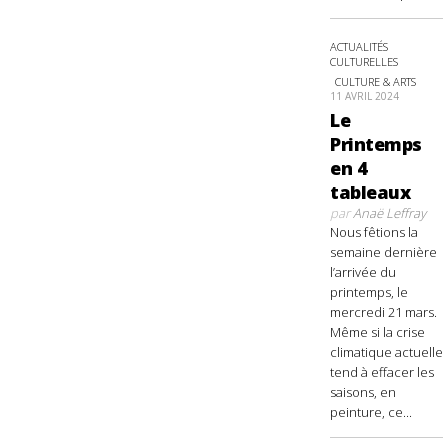
ACTUALITÉS
CULTURELLES
CULTURE & ARTS
11 AVRIL 2024
Le
Printemps
en 4
tableaux
par
Anaë Leffray
Nous fêtions la
semaine dernière
l’arrivée du
printemps, le
mercredi 21 mars.
Même si la crise
climatique actuelle
tend à effacer les
saisons, en
peinture, ce...