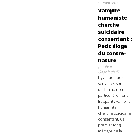
20 AVRIL 2024
Vampire
humaniste
cherche
suicidaire
consentant :
Petit éloge
du contre-
nature
par
Evan
Gogolachvili
Il y a quelques
semaines sortait
un film au nom
particulièrement
frappant : Vampire
humaniste
cherche suicidaire
consentant. Ce
premier long
métrage de la