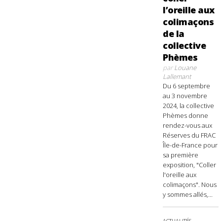
l’oreille aux
colimaçons
de la
collective
Phèmes
par
Louane
Lallemant
Du 6 septembre
au 3 novembre
2024, la collective
Phèmes donne
rendez-vous aux
Réserves du FRAC
Île-de-France pour
sa première
exposition, "Coller
l'oreille aux
colimaçons". Nous
y sommes allés,...
ACTUALITÉS