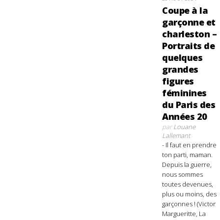
Coupe à la
garçonne et
charleston –
Portraits de
quelques
grandes
figures
féminines
du Paris des
Années 20
par
Louane
Lallemant
- Il faut en prendre
ton parti, maman.
Depuis la guerre,
nous sommes
toutes devenues,
plus ou moins, des
garçonnes ! (Victor
Margueritte, La