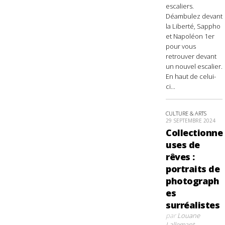
escaliers.
Déambulez devant
la Liberté, Sappho
et Napoléon 1er
pour vous
retrouver devant
un nouvel escalier.
En haut de celui-
ci...
CULTURE & ARTS
29 SEPTEMBRE 2024
Collectionne
uses de
rêves :
portraits de
photograph
es
surréalistes
par
Louane
Lallemant