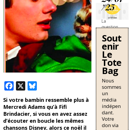
/25
La
question
des
Sout
travailleurs
enir
sans-
papiers en
Le
France se
Tote
durcit avec
Bag
une
nouvelle
circulaire
Nous
F
X
Bl
de Bruno
sommes
Retailleau
ac
u
un
qui
média
Si votre bambin ressemble plus à
e
e
pourrait
indépen
Mercredi Adams qu’à Fifi
allonger la
b
sk
dant.
Brindacier, si vous en avez assez
durée de
Votre
o
y
résidence
d’écouter en boucle les mêmes
don via
nécessaire
chansons Disney, alors ce noël il