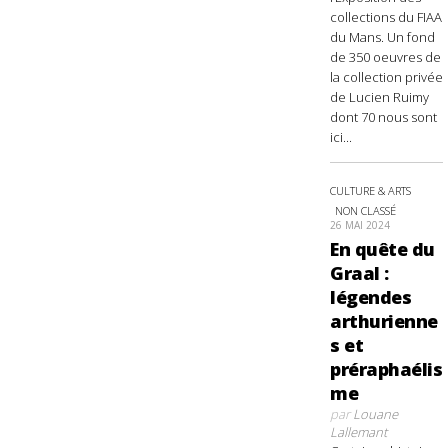
collections du FIAA
du Mans. Un fond
de 350 oeuvres de
la collection privée
de Lucien Ruimy
dont 70 nous sont
ici...
CULTURE & ARTS
NON CLASSÉ
26 MAI 2024
En quête du
Graal :
légendes
arthurienne
s et
préraphaélis
me
par
Louane
Lallemant