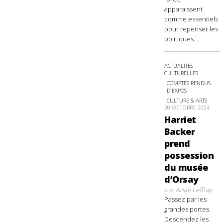
apparaissent
comme essentiels
pour repenser les
politiques...
ACTUALITÉS
CULTURELLES
COMPTES RENDUS
D'EXPOS
CULTURE & ARTS
20 OCTOBRE 2024
Harriet
Backer
prend
possession
du musée
d’Orsay
par
Anaë Leffray
Passez par les
grandes portes.
Descendez les