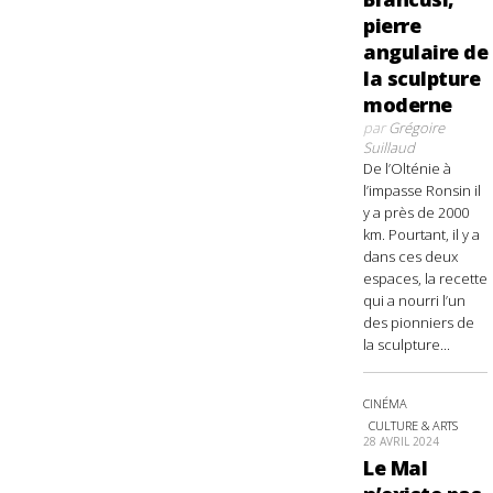
pierre
angulaire de
la sculpture
moderne
par
Grégoire
Suillaud
De l’Olténie à
l’impasse Ronsin il
y a près de 2000
km. Pourtant, il y a
dans ces deux
espaces, la recette
qui a nourri l’un
des pionniers de
la sculpture...
CINÉMA
CULTURE & ARTS
28 AVRIL 2024
Le Mal