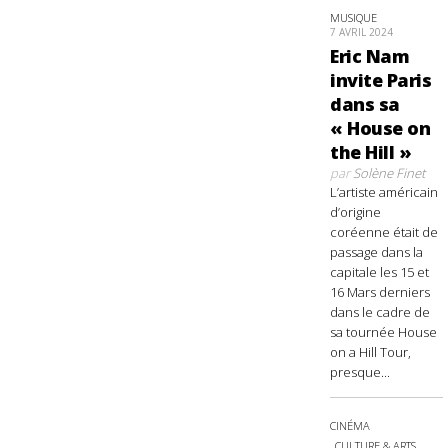
MUSIQUE
7 AVRIL 2024
Eric Nam
invite Paris
dans sa
« House on
the Hill »
par
Solène Finet
L’artiste américain
d’origine
coréenne était de
passage dans la
capitale les 15 et
16 Mars derniers
dans le cadre de
sa tournée House
on a Hill Tour,
presque...
CINÉMA
CULTURE & ARTS