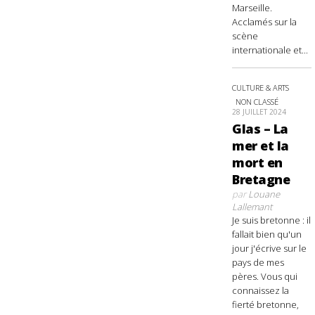
Marseille.
Acclamés sur la
scène
internationale et...
CULTURE & ARTS
NON CLASSÉ
28 JUILLET 2024
Glas – La
mer et la
mort en
Bretagne
par
Louane
Lallemant
Je suis bretonne : il
fallait bien qu'un
jour j'écrive sur le
pays de mes
pères. Vous qui
connaissez la
fierté bretonne,