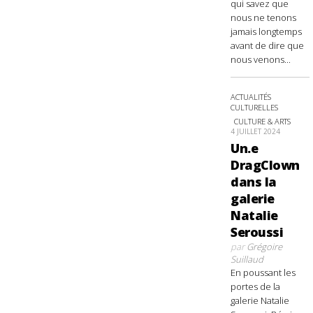
qui savez que
nous ne tenons
jamais longtemps
avant de dire que
nous venons...
ACTUALITÉS
CULTURELLES
CULTURE & ARTS
4 JUILLET 2024
Un.e
DragClown
dans la
galerie
Natalie
Seroussi
par
Grégoire
Suillaud
En poussant les
portes de la
galerie Natalie