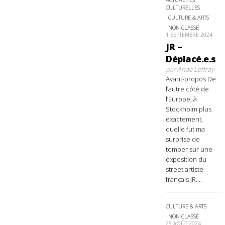
CULTURELLES
CULTURE & ARTS
NON CLASSÉ
1 SEPTEMBRE 2024
JR –
Déplacé.e.s
par
Anaë Leffray
Avant-propos De
l’autre côté de
l’Europe, à
Stockholm plus
exactement,
quelle fut ma
surprise de
tomber sur une
exposition du
street artiste
français JR....
CULTURE & ARTS
NON CLASSÉ
25 AOÛT 2024