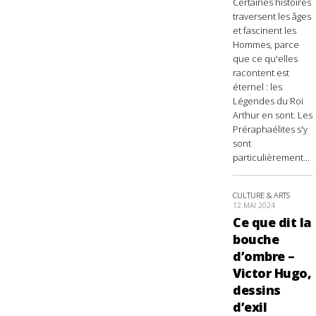
Certaines histoires
traversent les âges
et fascinent les
Hommes, parce
que ce qu'elles
racontent est
éternel : les
Légendes du Roi
Arthur en sont. Les
Préraphaélites s'y
sont
particulièrement...
CULTURE & ARTS
12 MAI 2024
Ce que dit la
bouche
d’ombre –
Victor Hugo,
dessins
d’exil