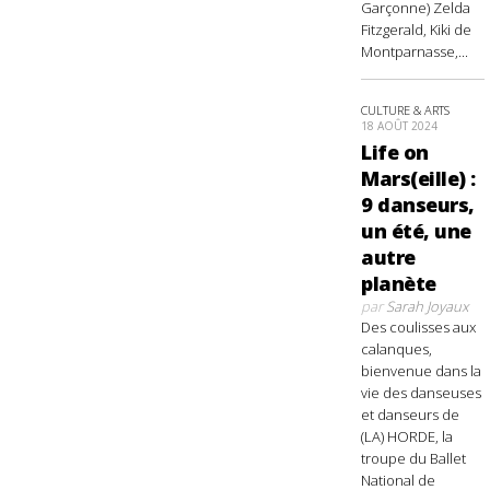
Garçonne) Zelda
Fitzgerald, Kiki de
Montparnasse,...
CULTURE & ARTS
18 AOÛT 2024
Life on
Mars(eille) :
9 danseurs,
un été, une
autre
planète
par
Sarah Joyaux
Des coulisses aux
calanques,
bienvenue dans la
vie des danseuses
et danseurs de
(LA) HORDE, la
troupe du Ballet
National de