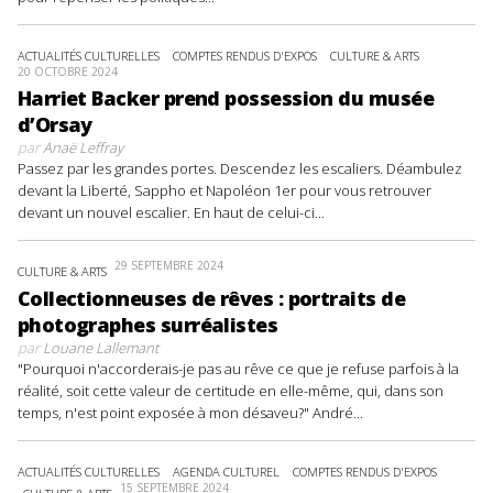
ACTUALITÉS CULTURELLES
COMPTES RENDUS D'EXPOS
CULTURE & ARTS
20 OCTOBRE 2024
Harriet Backer prend possession du musée
d’Orsay
par
Anaë Leffray
Passez par les grandes portes. Descendez les escaliers. Déambulez
devant la Liberté, Sappho et Napoléon 1er pour vous retrouver
devant un nouvel escalier. En haut de celui-ci...
29 SEPTEMBRE 2024
CULTURE & ARTS
Collectionneuses de rêves : portraits de
photographes surréalistes
par
Louane Lallemant
"Pourquoi n'accorderais-je pas au rêve ce que je refuse parfois à la
réalité, soit cette valeur de certitude en elle-même, qui, dans son
temps, n'est point exposée à mon désaveu?" André...
ACTUALITÉS CULTURELLES
AGENDA CULTUREL
COMPTES RENDUS D'EXPOS
15 SEPTEMBRE 2024