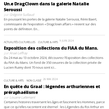
Un.e DragClown dans la galerie Natalie
Seroussi
par
Grégoire Suillaud
En poussant les portes de la galerie Natalie Seroussi, Rémi Baert,
commissaire de l’exposition « Dragclown affairs » revient sur des
points de définition. En...
9 JUIN 2024
ACTUALITÉS CULTURELLES
CULTURE & ARTS
Exposition des collections du FIAA du Mans.
par
Anaë Leffray
Du 24 mai au 13 octobre 2024, découvrez l’Exposition des collections
du FIAA du Mans. Un fond de 350 oeuvres de la collection privée de
Lucien Ruimy dont 70 nous sont ici...
26 MAI 2024
CULTURE & ARTS
NON CLASSÉ
En quête du Graal : légendes arthuriennes et
préraphaélisme
par
Louane Lallemant
Certaines histoires traversent les âges et fascinent les Hommes, parce
que ce qu'elles racontent est éternel : les Légendes du Roi Arthur en