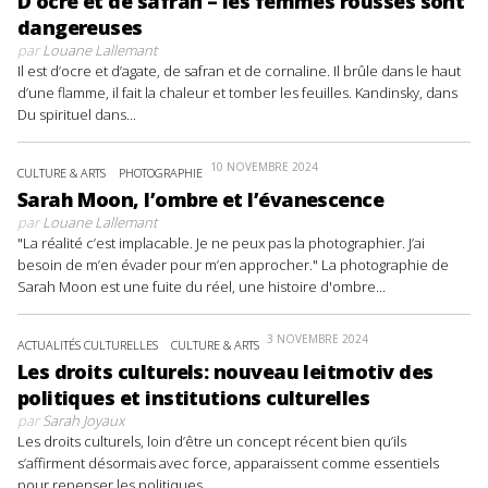
D’ocre et de safran – les femmes rousses sont
dangereuses
par
Louane Lallemant
Il est d’ocre et d’agate, de safran et de cornaline. Il brûle dans le haut
d’une flamme, il fait la chaleur et tomber les feuilles. Kandinsky, dans
Du spirituel dans...
10 NOVEMBRE 2024
CULTURE & ARTS
PHOTOGRAPHIE
Sarah Moon, l’ombre et l’évanescence
par
Louane Lallemant
"La réalité c’est implacable. Je ne peux pas la photographier. J’ai
besoin de m’en évader pour m’en approcher." La photographie de
Sarah Moon est une fuite du réel, une histoire d'ombre...
3 NOVEMBRE 2024
ACTUALITÉS CULTURELLES
CULTURE & ARTS
Les droits culturels: nouveau leitmotiv des
politiques et institutions culturelles
par
Sarah Joyaux
Les droits culturels, loin d’être un concept récent bien qu’ils
s’affirment désormais avec force, apparaissent comme essentiels
pour repenser les politiques...