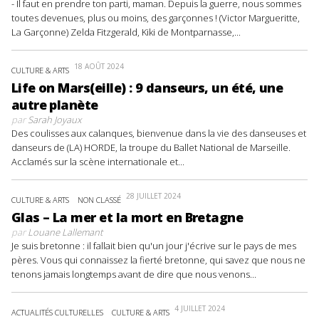
- Il faut en prendre ton parti, maman. Depuis la guerre, nous sommes
toutes devenues, plus ou moins, des garçonnes ! (Victor Margueritte,
La Garçonne) Zelda Fitzgerald, Kiki de Montparnasse,...
18 AOÛT 2024
CULTURE & ARTS
Life on Mars(eille) : 9 danseurs, un été, une
autre planète
par
Sarah Joyaux
Des coulisses aux calanques, bienvenue dans la vie des danseuses et
danseurs de (LA) HORDE, la troupe du Ballet National de Marseille.
Acclamés sur la scène internationale et...
28 JUILLET 2024
CULTURE & ARTS
NON CLASSÉ
Glas – La mer et la mort en Bretagne
par
Louane Lallemant
Je suis bretonne : il fallait bien qu'un jour j'écrive sur le pays de mes
pères. Vous qui connaissez la fierté bretonne, qui savez que nous ne
tenons jamais longtemps avant de dire que nous venons...
4 JUILLET 2024
ACTUALITÉS CULTURELLES
CULTURE & ARTS