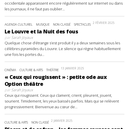
occidentale apparaissent encore régulièrement sur internet ou dans
les journaux, il ne faut pas oublier...
2 FÉVRIER 2025
AGENDA CULTUREL
MUSIQUE
NON CLASSÉ
SPECTACLES
Le Louvre et la Nuit des fous
par
Sarah Joyaux
Quelque chose d’étrange s’est produit il y a deux semaines sous les
célèbres pyramides du Louvre. Le silence qui règne habituellement
une fois les portes du...
13 JANVIER 2025
CINÉMA
CULTURE & ARTS
THÉÂTRE
« Ceux qui rougissent » : petite ode aux
Option théâtre
par
Sarah Joyaux
Ceux qui rougissent. Ceux qui clament, crient, pleurent, jouent,
sourient. Timidement, les yeux baissés parfois. Mais qui se relèvent
progressivement. Bienvenue au cœur de...
2 JANVIER 2025
CULTURE & ARTS
NON CLASSÉ