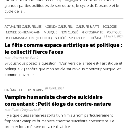
grandes parties politiques de son oeuvre, le cycle de l’absurde et le
cycle de la...
ACTUALITÉS CULTURELLES
AGENDA CULTUREL
CULTURE & ARTS
ECOLOGIE
MONDE CONTEMPORAIN
MUSIQUE
NON CLASSÉ
PHOTOGRAPHIE
POLITIQUE
21 AVRIL 2024
RECOMMANDATIONS (ÉCOLOGIE)
SOCIÉTÉ
SPECTACLES
THÉÂTRE
La fête comme espace artistique et politique :
le collectif Fierce Faces
par
Victoria de Bank
Si vous vous posez la question : “L’univers de la fête est-il artistique et
politique ?” J’espère que mon article saura vous montrer pourquoi et
comment avec le...
20 AVRIL 2024
CINÉMA
CULTURE & ARTS
Vampire humaniste cherche suicidaire
consentant : Petit éloge du contre-nature
par
Evan Gogolachvili
Il y a quelques semaines sortait un film au nom particulièrement
frappant : Vampire humaniste cherche suicidaire consentant. Ce
premier long métrage de la réalisatrice...