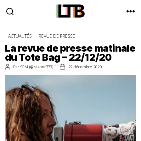
Le
Tote
Catégories
ACTUALITÉS
REVUE DE PRESSE
Bag
-
La revue de presse matinale
Média
du Tote Bag – 22/12/20
d'information
quotidienne
Auteur
Date
Par
SEM (@razoor777)
22 décembre 2020
de
de
l’article
l’article