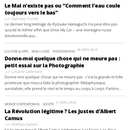
Le Mal n’existe pas ou “Comment l’eau coule
toujours vers le bas”
par
Gabriela Portillo
Le dernier long métrage de Ryûsuke Hamaguchi n’a peut-être pas
suscité le même effet que Drive My Car – une montagne russe
émotionnelle aux...
26 AVRIL 2024
CULTURE & ARTS
NON CLASSÉ
PHOTOGRAPHIE
Donne-moi quelque chose qui ne meure pas :
petit essai sur la Photographie
par
Louane Lallemant
Donne-moi quelque chose qui ne meure pas : c'est la grande et folle
promesse que nous a faite la photographie. Métaphysique,
surréaliste, elle prend le réel et le temps au corps à corps. Parlons...
21 AVRIL 2024
MONDE CONTEMPORAIN
SOCIÉTÉ
La Révolution légitime ? Les Justes d’Albert
Camus
par
Mathieu Salami
J’ai toujours trouvé Albert Camus pédagogue à sa façon. Les deux