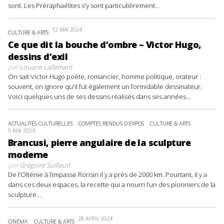
sont. Les Préraphaélites s'y sont particulièrement...
12 MAI 2024
CULTURE & ARTS
Ce que dit la bouche d’ombre – Victor Hugo,
dessins d’exil
par
Louane Lallemant
On sait Victor Hugo poète, romancier, homme politique, orateur :
souvent, on ignore qu'il fut également un formidable dessinateur.
Voici quelques uns de ses dessins réalisés dans ses années...
ACTUALITÉS CULTURELLES
COMPTES RENDUS D'EXPOS
CULTURE & ARTS
5 MAI 2024
Brancusi, pierre angulaire de la sculpture
moderne
par
Grégoire Suillaud
De l’Olténie à l’impasse Ronsin il y a près de 2000 km. Pourtant, il y a
dans ces deux espaces, la recette qui a nourri l’un des pionniers de la
sculpture...
28 AVRIL 2024
CINÉMA
CULTURE & ARTS