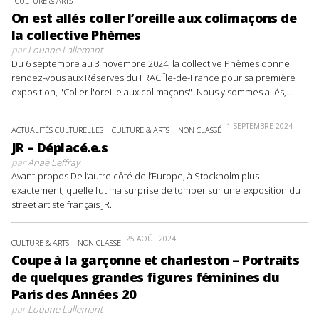
CULTURE & ARTS
On est allés coller l’oreille aux colimaçons de
la collective Phèmes
par
Louane Lallemant
Du 6 septembre au 3 novembre 2024, la collective Phèmes donne
rendez-vous aux Réserves du FRAC Île-de-France pour sa première
exposition, "Coller l'oreille aux colimaçons". Nous y sommes allés,...
1 SEPTEMBRE 2024
ACTUALITÉS CULTURELLES
CULTURE & ARTS
NON CLASSÉ
JR – Déplacé.e.s
par
Anaë Leffray
Avant-propos De l’autre côté de l’Europe, à Stockholm plus
exactement, quelle fut ma surprise de tomber sur une exposition du
street artiste français JR....
25 AOÛT 2024
CULTURE & ARTS
NON CLASSÉ
Coupe à la garçonne et charleston – Portraits
de quelques grandes figures féminines du
Paris des Années 20
par
Louane Lallemant