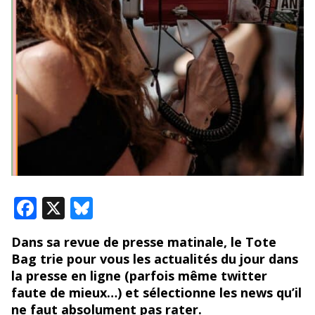
F
X
Bl
ac
u
Dans sa revue de presse matinale, le Tote
e
e
Bag trie pour vous les actualités du jour dans
b
sk
la presse en ligne (parfois même twitter
o
y
faute de mieux…) et sélectionne les news qu’il
ne faut absolument pas rater.