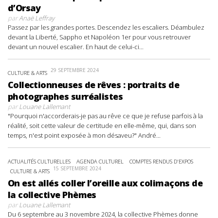
d’Orsay
par
Anaë Leffray
Passez par les grandes portes. Descendez les escaliers. Déambulez
devant la Liberté, Sappho et Napoléon 1er pour vous retrouver
devant un nouvel escalier. En haut de celui-ci...
29 SEPTEMBRE 2024
CULTURE & ARTS
Collectionneuses de rêves : portraits de
photographes surréalistes
par
Louane Lallemant
"Pourquoi n'accorderais-je pas au rêve ce que je refuse parfois à la
réalité, soit cette valeur de certitude en elle-même, qui, dans son
temps, n'est point exposée à mon désaveu?" André...
ACTUALITÉS CULTURELLES
AGENDA CULTUREL
COMPTES RENDUS D'EXPOS
15 SEPTEMBRE 2024
CULTURE & ARTS
On est allés coller l’oreille aux colimaçons de
la collective Phèmes
par
Louane Lallemant
Du 6 septembre au 3 novembre 2024, la collective Phèmes donne