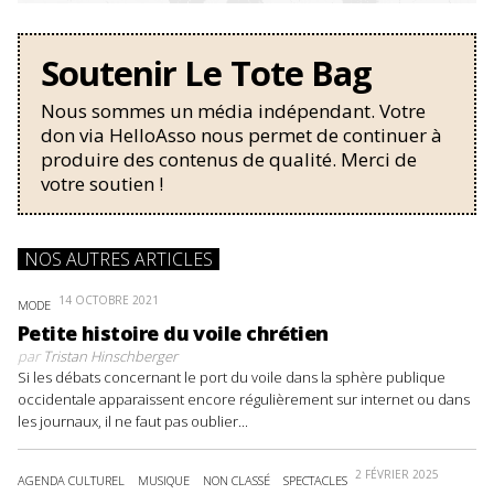
Soutenir Le Tote Bag
Nous sommes un média indépendant. Votre
don via HelloAsso nous permet de continuer à
produire des contenus de qualité. Merci de
votre soutien !
NOS AUTRES ARTICLES
14 OCTOBRE 2021
MODE
Petite histoire du voile chrétien
par
Tristan Hinschberger
Si les débats concernant le port du voile dans la sphère publique
occidentale apparaissent encore régulièrement sur internet ou dans
les journaux, il ne faut pas oublier...
2 FÉVRIER 2025
AGENDA CULTUREL
MUSIQUE
NON CLASSÉ
SPECTACLES