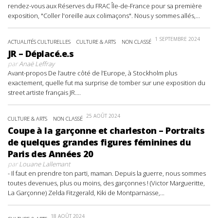
rendez-vous aux Réserves du FRAC Île-de-France pour sa première
exposition, "Coller l'oreille aux colimaçons". Nous y sommes allés,...
1 SEPTEMBRE 2024
ACTUALITÉS CULTURELLES
CULTURE & ARTS
NON CLASSÉ
JR – Déplacé.e.s
par
Anaë Leffray
Avant-propos De l’autre côté de l’Europe, à Stockholm plus
exactement, quelle fut ma surprise de tomber sur une exposition du
street artiste français JR....
25 AOÛT 2024
CULTURE & ARTS
NON CLASSÉ
Coupe à la garçonne et charleston – Portraits
de quelques grandes figures féminines du
Paris des Années 20
par
Louane Lallemant
- Il faut en prendre ton parti, maman. Depuis la guerre, nous sommes
toutes devenues, plus ou moins, des garçonnes ! (Victor Margueritte,
La Garçonne) Zelda Fitzgerald, Kiki de Montparnasse,...
18 AOÛT 2024