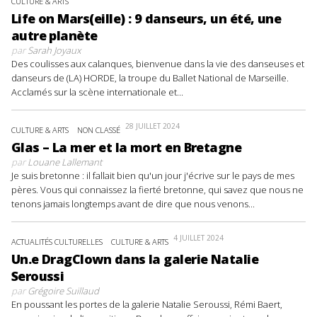
CULTURE & ARTS
Life on Mars(eille) : 9 danseurs, un été, une
autre planète
par
Sarah Joyaux
Des coulisses aux calanques, bienvenue dans la vie des danseuses et
danseurs de (LA) HORDE, la troupe du Ballet National de Marseille.
Acclamés sur la scène internationale et...
28 JUILLET 2024
CULTURE & ARTS
NON CLASSÉ
Glas – La mer et la mort en Bretagne
par
Louane Lallemant
Je suis bretonne : il fallait bien qu'un jour j'écrive sur le pays de mes
pères. Vous qui connaissez la fierté bretonne, qui savez que nous ne
tenons jamais longtemps avant de dire que nous venons...
4 JUILLET 2024
ACTUALITÉS CULTURELLES
CULTURE & ARTS
Un.e DragClown dans la galerie Natalie
Seroussi
par
Grégoire Suillaud
En poussant les portes de la galerie Natalie Seroussi, Rémi Baert,