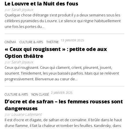
Le Louvre et la Nuit des fous
par
Sarah Joyaux
Quelque chose d’étrange s’est produit il y a deux semaines sous les
célèbres pyramides du Louvre. Le silence qui règne habituellement
une fois les portes du...
13 JANVIER 2025
CINÉMA
CULTURE & ARTS
THÉÂTRE
« Ceux qui rougissent » : petite ode aux
Option théâtre
par
Sarah Joyaux
Ceux qui rougissent. Ceux qui clament, crient, pleurent, jouent,
sourient. Timidement, les yeux baissés parfois. Mais qui se relèvent
progressivement. Bienvenue au cœur de...
2 JANVIER 2025
CULTURE & ARTS
NON CLASSÉ
D’ocre et de safran – les femmes rousses sont
dangereuses
par
Louane Lallemant
Il est d’ocre et d’agate, de safran et de cornaline. Il brûle dans le haut
d’une flamme, il fait la chaleur et tomber les feuilles. Kandinsky, dans