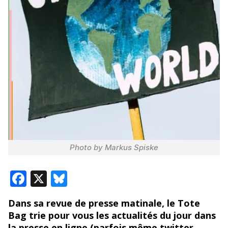
Photo by Markus Spiske
F
X
Bl
ac
u
Dans sa revue de presse matinale, le Tote
e
e
Bag trie pour vous les actualités du jour dans
b
sk
la presse en ligne (parfois même twitter