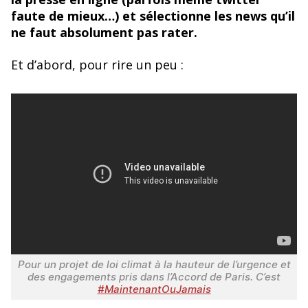
o
y
faute de mieux…) et sélectionne les news qu’il
ne faut absolument pas rater.
o
k
Et d’abord, pour rire un peu :
Pour un projet de loi climat à la hauteur de l’urgence et
des engagements pris dans l’Accord de Paris. C’est
#MaintenantOuJamais