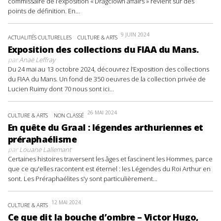
commissaire de l’exposition « Dragclown affairs » revient sur des
points de définition. En...
9 JUIN 2024
ACTUALITÉS CULTURELLES
CULTURE & ARTS
Exposition des collections du FIAA du Mans.
par
Anaë Leffray
Du 24 mai au 13 octobre 2024, découvrez l’Exposition des collections
du FIAA du Mans. Un fond de 350 oeuvres de la collection privée de
Lucien Ruimy dont 70 nous sont ici...
26 MAI 2024
CULTURE & ARTS
NON CLASSÉ
En quête du Graal : légendes arthuriennes et
préraphaélisme
par
Louane Lallemant
Certaines histoires traversent les âges et fascinent les Hommes, parce
que ce qu'elles racontent est éternel : les Légendes du Roi Arthur en
sont. Les Préraphaélites s'y sont particulièrement...
12 MAI 2024
CULTURE & ARTS
Ce que dit la bouche d’ombre – Victor Hugo,