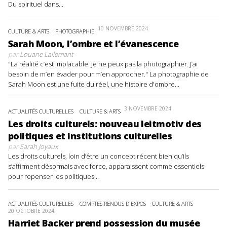
Du spirituel dans...
10 NOVEMBRE 2024
CULTURE & ARTS
PHOTOGRAPHIE
Sarah Moon, l’ombre et l’évanescence
par
Louane Lallemant
"La réalité c’est implacable. Je ne peux pas la photographier. J’ai
besoin de m’en évader pour m’en approcher." La photographie de
Sarah Moon est une fuite du réel, une histoire d'ombre...
3 NOVEMBRE 2024
ACTUALITÉS CULTURELLES
CULTURE & ARTS
Les droits culturels: nouveau leitmotiv des
politiques et institutions culturelles
par
Sarah Joyaux
Les droits culturels, loin d’être un concept récent bien qu’ils
s’affirment désormais avec force, apparaissent comme essentiels
pour repenser les politiques...
ACTUALITÉS CULTURELLES
COMPTES RENDUS D'EXPOS
CULTURE & ARTS
20 OCTOBRE 2024
Harriet Backer prend possession du musée