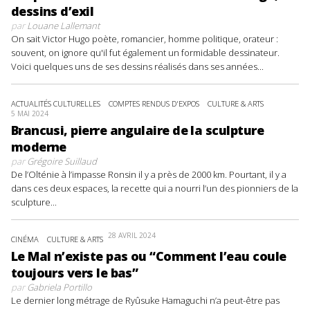
dessins d’exil
par
Louane Lallemant
On sait Victor Hugo poète, romancier, homme politique, orateur :
souvent, on ignore qu'il fut également un formidable dessinateur.
Voici quelques uns de ses dessins réalisés dans ses années...
ACTUALITÉS CULTURELLES
COMPTES RENDUS D'EXPOS
CULTURE & ARTS
5 MAI 2024
Brancusi, pierre angulaire de la sculpture
moderne
par
Grégoire Suillaud
De l’Olténie à l’impasse Ronsin il y a près de 2000 km. Pourtant, il y a
dans ces deux espaces, la recette qui a nourri l’un des pionniers de la
sculpture...
28 AVRIL 2024
CINÉMA
CULTURE & ARTS
Le Mal n’existe pas ou “Comment l’eau coule
toujours vers le bas”
par
Gabriela Portillo
Le dernier long métrage de Ryûsuke Hamaguchi n’a peut-être pas