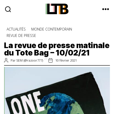
Le
Tote
Catégories
ACTUALITÉS
MONDE CONTEMPORAIN
Bag
REVUE DE PRESSE
-
Média
La revue de presse matinale
d'information
du Tote Bag – 10/02/21
quotidienne
Auteur
Date
Par
SEM (@razoor777)
10 février 2021
de
de
l’article
l’article