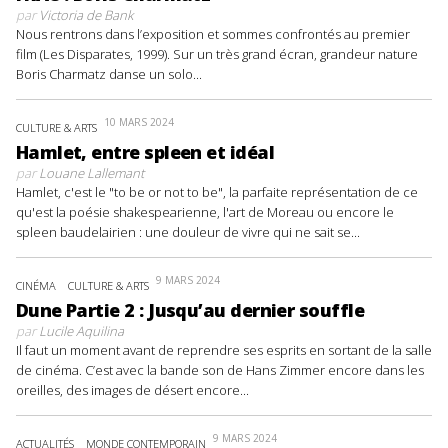
par
Victoria de Bank
Nous rentrons dans l’exposition et sommes confrontés au premier
film (Les Disparates, 1999). Sur un très grand écran, grandeur nature
Boris Charmatz danse un solo...
10 MARS 2024
CULTURE & ARTS
Hamlet, entre spleen et idéal
par
Louane Lallemant
Hamlet, c'est le "to be or not to be", la parfaite représentation de ce
qu'est la poésie shakespearienne, l'art de Moreau ou encore le
spleen baudelairien : une douleur de vivre qui ne sait se...
9 MARS 2024
CINÉMA
CULTURE & ARTS
Dune Partie 2 : Jusqu’au dernier souffle
par
Lucile Aquilina
Il faut un moment avant de reprendre ses esprits en sortant de la salle
de cinéma. C’est avec la bande son de Hans Zimmer encore dans les
oreilles, des images de désert encore...
9 MARS 2024
ACTUALITÉS
MONDE CONTEMPORAIN