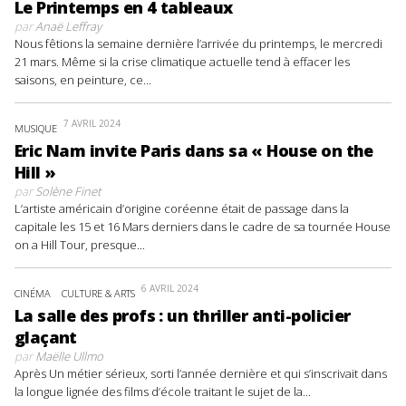
Le Printemps en 4 tableaux
par
Anaë Leffray
Nous fêtions la semaine dernière l’arrivée du printemps, le mercredi
21 mars. Même si la crise climatique actuelle tend à effacer les
saisons, en peinture, ce...
7 AVRIL 2024
MUSIQUE
Eric Nam invite Paris dans sa « House on the
Hill »
par
Solène Finet
L’artiste américain d’origine coréenne était de passage dans la
capitale les 15 et 16 Mars derniers dans le cadre de sa tournée House
on a Hill Tour, presque...
6 AVRIL 2024
CINÉMA
CULTURE & ARTS
La salle des profs : un thriller anti-policier
glaçant
par
Maëlle Ullmo
Après Un métier sérieux, sorti l’année dernière et qui s’inscrivait dans
la longue lignée des films d’école traitant le sujet de la...