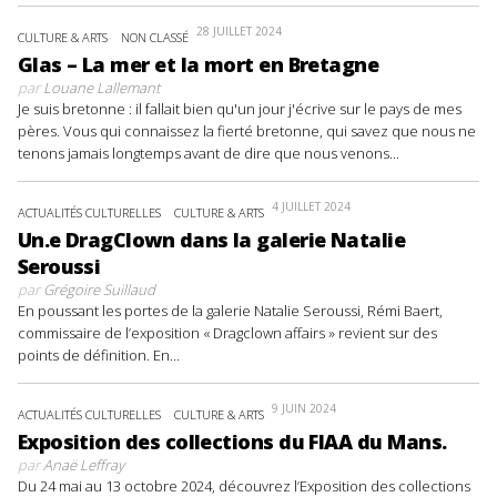
28 JUILLET 2024
CULTURE & ARTS
NON CLASSÉ
Glas – La mer et la mort en Bretagne
par
Louane Lallemant
Je suis bretonne : il fallait bien qu'un jour j'écrive sur le pays de mes
pères. Vous qui connaissez la fierté bretonne, qui savez que nous ne
tenons jamais longtemps avant de dire que nous venons...
4 JUILLET 2024
ACTUALITÉS CULTURELLES
CULTURE & ARTS
Un.e DragClown dans la galerie Natalie
Seroussi
par
Grégoire Suillaud
En poussant les portes de la galerie Natalie Seroussi, Rémi Baert,
commissaire de l’exposition « Dragclown affairs » revient sur des
points de définition. En...
9 JUIN 2024
ACTUALITÉS CULTURELLES
CULTURE & ARTS
Exposition des collections du FIAA du Mans.
par
Anaë Leffray
Du 24 mai au 13 octobre 2024, découvrez l’Exposition des collections