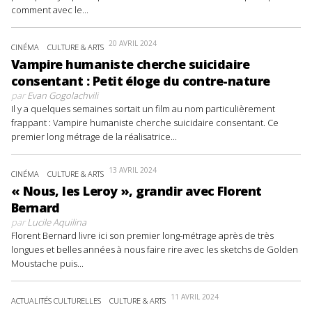
comment avec le...
20 AVRIL 2024
CINÉMA
CULTURE & ARTS
Vampire humaniste cherche suicidaire
consentant : Petit éloge du contre-nature
par
Evan Gogolachvili
Il y a quelques semaines sortait un film au nom particulièrement
frappant : Vampire humaniste cherche suicidaire consentant. Ce
premier long métrage de la réalisatrice...
13 AVRIL 2024
CINÉMA
CULTURE & ARTS
« Nous, les Leroy », grandir avec Florent
Bernard
par
Lucile Aquilina
Florent Bernard livre ici son premier long-métrage après de très
longues et belles années à nous faire rire avec les sketchs de Golden
Moustache puis...
11 AVRIL 2024
ACTUALITÉS CULTURELLES
CULTURE & ARTS