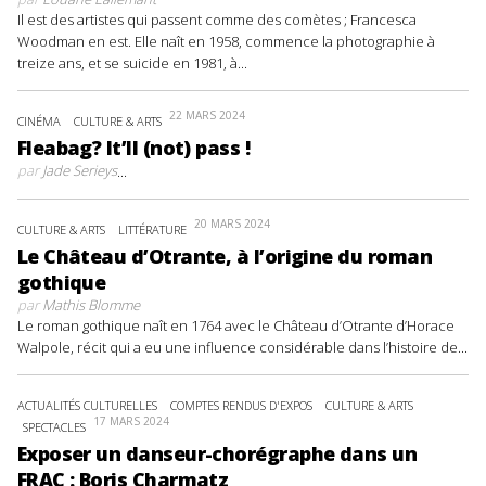
Il est des artistes qui passent comme des comètes ; Francesca
Woodman en est. Elle naît en 1958, commence la photographie à
treize ans, et se suicide en 1981, à...
22 MARS 2024
CINÉMA
CULTURE & ARTS
Fleabag? It’ll (not) pass !
par
Jade Serieys
...
20 MARS 2024
CULTURE & ARTS
LITTÉRATURE
Le Château d’Otrante, à l’origine du roman
gothique
par
Mathis Blomme
Le roman gothique naît en 1764 avec le Château d’Otrante d’Horace
Walpole, récit qui a eu une influence considérable dans l’histoire de...
ACTUALITÉS CULTURELLES
COMPTES RENDUS D'EXPOS
CULTURE & ARTS
17 MARS 2024
SPECTACLES
Exposer un danseur-chorégraphe dans un
FRAC : Boris Charmatz