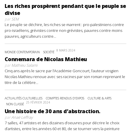
Les riches prospèrent pendant que le peuple se
divise
par
SEM
Le peuple se déchire, les riches se marrent : pro-palestiniens contre
pro-israéliens, grévistes contre non-grévistes, pauvres contre moins
pauvres, agriculteurs contre...
8 MARS 2024
MONDE CONTEMPORAIN
SOCIÉTÉ
Connemara de Nicolas Mathieu
par
Mathieu Salami
Cinq ans après le sacre par l’Académie Goncourt, l’auteur vosgien
Nicolas Mathieu renoue avec ses racines par son roman reprenant le
titre de la célèbre...
ACTUALITÉS CULTURELLES
COMPTES RENDUS D'EXPOS
CULTURE & ARTS
25 FÉVRIER 2024
NON CLASSÉ
Une histoire de 30 ans d’abstraction.
par
Anaë Leffray
7 salles, 47 artistes et des dizaines d’oeuvres pour décrire le choix
d’artistes, entre les années 60 et 80, de se tourner vers la peinture