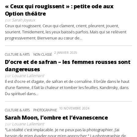
« Ceux qui rougissent » : petite ode aux
Option théâtre
par
Sarah Joyaux
Ceux qui rougissent. Ceux qui clament, crient, pleurent, jouent,
sourient. Timidement, les yeux baissés parfois. Mais qui se relèvent
progressivement. Bienvenue au cœur de...
2 JANVIER 2025
CULTURE & ARTS
NON CLASSÉ
D’ocre et de safran – les femmes rousses sont
dangereuses
par
Louane Lallemant
Il est d’ocre et d’agate, de safran et de cornaline. Il brûle dans le haut
d’une flamme, il fait la chaleur et tomber les feuilles. Kandinsky, dans
Du spirituel dans...
10 NOVEMBRE 2024
CULTURE & ARTS
PHOTOGRAPHIE
Sarah Moon, l’ombre et l’évanescence
par
Louane Lallemant
"La réalité c’est implacable. Je ne peux pas la photographier. J’ai
besoin de m’en évader pour m’en approcher." La photographie de