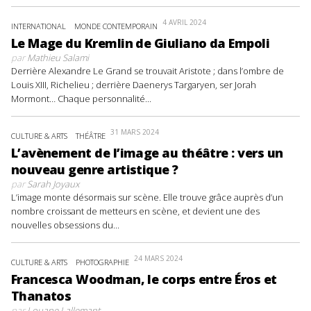
4 AVRIL 2024
INTERNATIONAL
MONDE CONTEMPORAIN
Le Mage du Kremlin de Giuliano da Empoli
par
Mathieu Salami
Derrière Alexandre Le Grand se trouvait Aristote ; dans l’ombre de
Louis XIII, Richelieu ; derrière Daenerys Targaryen, ser Jorah
Mormont… Chaque personnalité...
31 MARS 2024
CULTURE & ARTS
THÉÂTRE
L’avènement de l’image au théâtre : vers un
nouveau genre artistique ?
par
Sarah Joyaux
L’image monte désormais sur scène. Elle trouve grâce auprès d’un
nombre croissant de metteurs en scène, et devient une des
nouvelles obsessions du...
24 MARS 2024
CULTURE & ARTS
PHOTOGRAPHIE
Francesca Woodman, le corps entre Éros et
Thanatos
par
Louane Lallemant