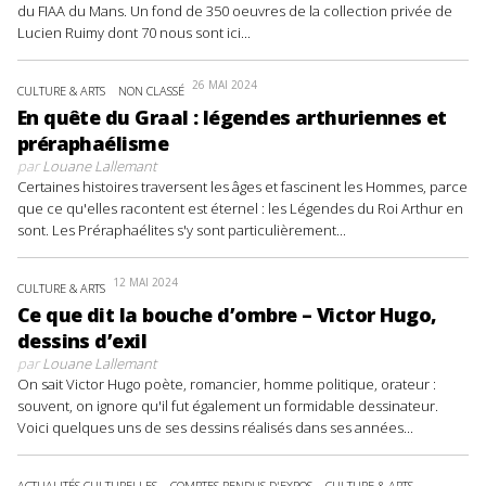
du FIAA du Mans. Un fond de 350 oeuvres de la collection privée de
Lucien Ruimy dont 70 nous sont ici...
26 MAI 2024
CULTURE & ARTS
NON CLASSÉ
En quête du Graal : légendes arthuriennes et
préraphaélisme
par
Louane Lallemant
Certaines histoires traversent les âges et fascinent les Hommes, parce
que ce qu'elles racontent est éternel : les Légendes du Roi Arthur en
sont. Les Préraphaélites s'y sont particulièrement...
12 MAI 2024
CULTURE & ARTS
Ce que dit la bouche d’ombre – Victor Hugo,
dessins d’exil
par
Louane Lallemant
On sait Victor Hugo poète, romancier, homme politique, orateur :
souvent, on ignore qu'il fut également un formidable dessinateur.
Voici quelques uns de ses dessins réalisés dans ses années...
ACTUALITÉS CULTURELLES
COMPTES RENDUS D'EXPOS
CULTURE & ARTS