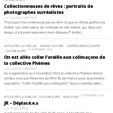
Collectionneuses de rêves : portraits de
photographes surréalistes
par
Louane Lallemant
"Pourquoi n'accorderais-je pas au rêve ce que je refuse parfois à la
réalité, soit cette valeur de certitude en elle-même, qui, dans son
temps, n'est point exposée à mon désaveu?" André...
ACTUALITÉS CULTURELLES
AGENDA CULTUREL
COMPTES RENDUS D'EXPOS
15 SEPTEMBRE 2024
CULTURE & ARTS
On est allés coller l’oreille aux colimaçons de
la collective Phèmes
par
Louane Lallemant
Du 6 septembre au 3 novembre 2024, la collective Phèmes donne
rendez-vous aux Réserves du FRAC Île-de-France pour sa première
exposition, "Coller l'oreille aux colimaçons". Nous y sommes allés,...
1 SEPTEMBRE 2024
ACTUALITÉS CULTURELLES
CULTURE & ARTS
NON CLASSÉ
JR – Déplacé.e.s
par
Anaë Leffray