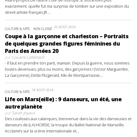
Avant-propos De l’autre côté de l’Europe, à Stockholm plus
exactement, quelle fut ma surprise de tomber sur une exposition du
street artiste français JR....
25 AOÛT 2024
CULTURE & ARTS
NON CLASSÉ
Coupe à la garçonne et charleston – Portraits
de quelques grandes figures féminines du
Paris des Années 20
par
Louane Lallemant
- Il faut en prendre ton parti, maman. Depuis la guerre, nous sommes
toutes devenues, plus ou moins, des garçonnes ! (Victor Margueritte,
La Garçonne) Zelda Fitzgerald, Kiki de Montparnasse,...
18 AOÛT 2024
CULTURE & ARTS
Life on Mars(eille) : 9 danseurs, un été, une
autre planète
par
Sarah Joyaux
Des coulisses aux calanques, bienvenue dans la vie des danseuses et
danseurs de (LA) HORDE, la troupe du Ballet National de Marseille.
Acclamés sur la scène internationale et...