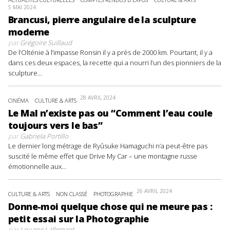
5 MAI 2024
Brancusi, pierre angulaire de la sculpture
moderne
par
Grégoire Suillaud
De l’Olténie à l’impasse Ronsin il y a près de 2000 km. Pourtant, il y a
dans ces deux espaces, la recette qui a nourri l’un des pionniers de la
sculpture...
28 AVRIL 2024
CINÉMA
CULTURE & ARTS
Le Mal n’existe pas ou “Comment l’eau coule
toujours vers le bas”
par
Gabriela Portillo
Le dernier long métrage de Ryûsuke Hamaguchi n’a peut-être pas
suscité le même effet que Drive My Car – une montagne russe
émotionnelle aux...
26 AVRIL 2024
CULTURE & ARTS
NON CLASSÉ
PHOTOGRAPHIE
Donne-moi quelque chose qui ne meure pas :
petit essai sur la Photographie
par
Louane Lallemant