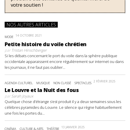
votre soutien !
NOS AUTRES ARTICLES
14 OCTOBRE 2021
MODE
Petite histoire du voile chrétien
par
Tristan Hinschberger
Si les débats concernant le port du voile dans la sphère publique
occidentale apparaissent encore régulièrement sur internet ou dans
les journaux, il ne faut pas oublier...
2 FÉVRIER 2025
AGENDA CULTUREL
MUSIQUE
NON CLASSÉ
SPECTACLES
Le Louvre et la Nuit des fous
par
Sarah Joyaux
Quelque chose d’étrange s’est produit il y a deux semaines sous les
célèbres pyramides du Louvre. Le silence qui règne habituellement
une fois les portes du...
13 JANVIER 2025
CINÉMA
CULTURE & ARTS
THÉÂTRE