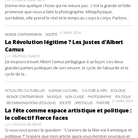
Donne-moi quelque chose qui ne meure pas : c'est la grande et folle
promesse que nous a faite la photographie. Métaphysique,
surréaliste, elle prend le réel et le temps au corps à corps. Parlons...
21 AVRIL 2024
MONDE CONTEMPORAIN
SOCIÉTÉ
La Révolution légitime ? Les Justes d’Albert
Camus
par
Mathieu Salami
J’ai toujours trouvé Albert Camus pédagogue à sa façon. Les deux
grandes parties politiques de son oeuvre, le cycle de l’absurde et le
cycle de la...
ACTUALITÉS CULTURELLES
AGENDA CULTUREL
CULTURE & ARTS
ECOLOGIE
MONDE CONTEMPORAIN
MUSIQUE
NON CLASSÉ
PHOTOGRAPHIE
POLITIQUE
21 AVRIL 2024
RECOMMANDATIONS (ÉCOLOGIE)
SOCIÉTÉ
SPECTACLES
THÉÂTRE
La fête comme espace artistique et politique :
le collectif Fierce Faces
par
Victoria de Bank
Si vous vous posez la question : “L’univers de la fête est-il artistique et
politique ?” J’espère que mon article saura vous montrer pourquoi et