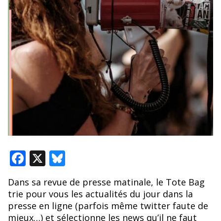
F
X
Bl
ac
u
Dans sa revue de presse matinale, le Tote Bag
e
e
trie pour vous les actualités du jour dans la
b
sk
presse en ligne (parfois même twitter faute de
mieux…) et sélectionne les news qu’il ne faut