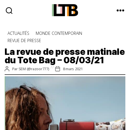
Le
Tote
Catégories
ACTUALITÉS
MONDE CONTEMPORAIN
Bag
REVUE DE PRESSE
-
Média
La revue de presse matinale
d'information
du Tote Bag – 08/03/21
quotidienne
Auteur
Date
Par
SEM (@razoor777)
8 mars 2021
de
de
l’article
l’article