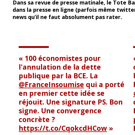
Dans sa revue de presse matinale, le Tote Bag
e
e
dans la presse en ligne (parfois même twitte
b
sk
news qu’il ne faut absolument pas rater.
o
y
o
k
100 économistes pour
l'annulation de la dette
publique par la BCE. La
@FranceInsoumise
qui a porté
en premier cette idée se
réjouit. Une signature PS. Bon
signe. Une convergence
concrète ?
https://t.co/CqokcdHCow