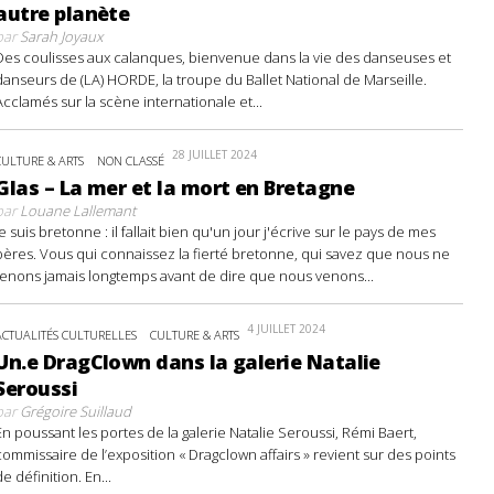
autre planète
par
Sarah Joyaux
Des coulisses aux calanques, bienvenue dans la vie des danseuses et
danseurs de (LA) HORDE, la troupe du Ballet National de Marseille.
Acclamés sur la scène internationale et...
28 JUILLET 2024
CULTURE & ARTS
NON CLASSÉ
Glas – La mer et la mort en Bretagne
par
Louane Lallemant
Je suis bretonne : il fallait bien qu'un jour j'écrive sur le pays de mes
pères. Vous qui connaissez la fierté bretonne, qui savez que nous ne
tenons jamais longtemps avant de dire que nous venons...
4 JUILLET 2024
ACTUALITÉS CULTURELLES
CULTURE & ARTS
Un.e DragClown dans la galerie Natalie
Seroussi
par
Grégoire Suillaud
En poussant les portes de la galerie Natalie Seroussi, Rémi Baert,
commissaire de l’exposition « Dragclown affairs » revient sur des points
de définition. En...