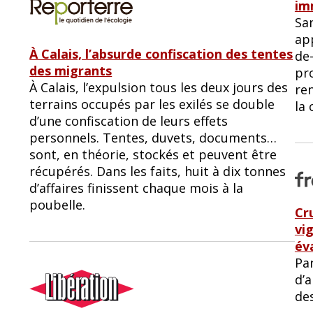
im
Sam
ap
À Calais, l’absurde confiscation des tentes
de-
des migrants
pro
À Calais, l’expulsion tous les deux jours des
re
terrains occupés par les exilés se double
la 
d’une confiscation de leurs effets
personnels. Tentes, duvets, documents…
sont, en théorie, stockés et peuvent être
récupérés. Dans les faits, huit à dix tonnes
d’affaires finissent chaque mois à la
poubelle.
Cr
vi
év
Pa
d’a
de