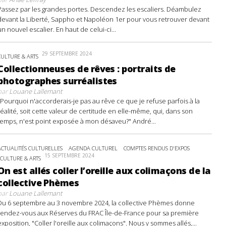
Passez par les grandes portes. Descendez les escaliers. Déambulez
devant la Liberté, Sappho et Napoléon 1er pour vous retrouver devant
un nouvel escalier. En haut de celui-ci...
29 SEPTEMBRE 2024
CULTURE & ARTS
Collectionneuses de rêves : portraits de
photographes surréalistes
par
Louane Lallemant
"Pourquoi n'accorderais-je pas au rêve ce que je refuse parfois à la
réalité, soit cette valeur de certitude en elle-même, qui, dans son
temps, n'est point exposée à mon désaveu?" André...
ACTUALITÉS CULTURELLES
AGENDA CULTUREL
COMPTES RENDUS D'EXPOS
15 SEPTEMBRE 2024
CULTURE & ARTS
On est allés coller l’oreille aux colimaçons de la
collective Phèmes
par
Louane Lallemant
Du 6 septembre au 3 novembre 2024, la collective Phèmes donne
rendez-vous aux Réserves du FRAC Île-de-France pour sa première
exposition, "Coller l'oreille aux colimaçons". Nous y sommes allés,...