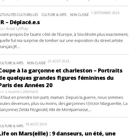
1 SEPTEMBRE 2024
ACTUALITÉS CULTURELLES
CULTURE & ARTS
NON CLASSÉ
JR – Déplacé.e.s
par
Anaë Leffray
Avant-propos De l’autre côté de l’Europe, à Stockholm plus exactement,
quelle fut ma surprise de tomber sur une exposition du street artiste
français JR....
25 AOÛT 2024
CULTURE & ARTS
NON CLASSÉ
Coupe à la garçonne et charleston – Portraits
de quelques grandes figures féminines du
Paris des Années 20
par
Louane Lallemant
- Il faut en prendre ton parti, maman. Depuis la guerre, nous sommes
toutes devenues, plus ou moins, des garçonnes ! (Victor Margueritte, La
Garçonne) Zelda Fitzgerald, Kiki de Montparnasse,...
18 AOÛT 2024
CULTURE & ARTS
Life on Mars(eille) : 9 danseurs, un été, une