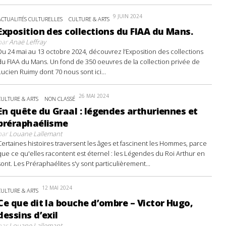
9 JUIN 2024
ACTUALITÉS CULTURELLES
CULTURE & ARTS
Exposition des collections du FIAA du Mans.
par
Anaë Leffray
Du 24 mai au 13 octobre 2024, découvrez l’Exposition des collections
du FIAA du Mans. Un fond de 350 oeuvres de la collection privée de
Lucien Ruimy dont 70 nous sont ici...
26 MAI 2024
CULTURE & ARTS
NON CLASSÉ
En quête du Graal : légendes arthuriennes et
préraphaélisme
par
Louane Lallemant
Certaines histoires traversent les âges et fascinent les Hommes, parce
que ce qu'elles racontent est éternel : les Légendes du Roi Arthur en
sont. Les Préraphaélites s'y sont particulièrement...
12 MAI 2024
CULTURE & ARTS
Ce que dit la bouche d’ombre – Victor Hugo,
dessins d’exil
par
Louane Lallemant