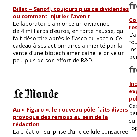
Billet – Sanofi, toujours plus de dividendes
ou comment injurier l’avenir
Co
Le laboratoire annonce un dividende
re
de 4 milliards d’euros, en forte hausse, qui
L’
fait désordre après le fiasco du vaccin. Ce
fo
cadeau à ses actionnaires alimenté par la
In
vente d’une biotech américaine le prive un
pe
peu plus de son effort de R&D.
In
ex
po
Ce
Au « Figaro », le nouveau pôle faits divers
par
provoque des remous au sein de la
sur
rédaction
l’
La création surprise d’une cellule consacrée