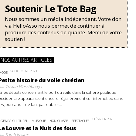
Soutenir Le Tote Bag
Nous sommes un média indépendant. Votre don
via HelloAsso nous permet de continuer à
produire des contenus de qualité. Merci de votre
soutien !
NOS AUTRES ARTICLES
14 OCTOBRE 2021
MODE
Petite histoire du voile chrétien
par
Tristan Hinschberger
Si les débats concernant le port du voile dans la sphère publique
occidentale apparaissent encore régulièrement sur internet ou dans
les journaux, il ne faut pas oublier...
2 FÉVRIER 2025
AGENDA CULTUREL
MUSIQUE
NON CLASSÉ
SPECTACLES
Le Louvre et la Nuit des fous
par
Sarah Joyaux