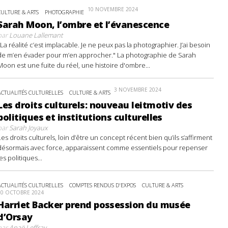
10 NOVEMBRE 2024
CULTURE & ARTS
PHOTOGRAPHIE
Sarah Moon, l’ombre et l’évanescence
par
Louane Lallemant
"La réalité c’est implacable. Je ne peux pas la photographier. J’ai besoin
de m’en évader pour m’en approcher." La photographie de Sarah
Moon est une fuite du réel, une histoire d'ombre...
3 NOVEMBRE 2024
ACTUALITÉS CULTURELLES
CULTURE & ARTS
Les droits culturels: nouveau leitmotiv des
politiques et institutions culturelles
par
Sarah Joyaux
Les droits culturels, loin d’être un concept récent bien qu’ils s’affirment
désormais avec force, apparaissent comme essentiels pour repenser
les politiques...
ACTUALITÉS CULTURELLES
COMPTES RENDUS D'EXPOS
CULTURE & ARTS
20 OCTOBRE 2024
Harriet Backer prend possession du musée
d’Orsay
par
Anaë Leffray