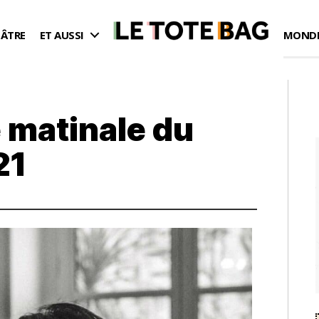
ÉÂTRE
ET AUSSI
MONDE
 matinale du
21