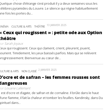
Quelque chose d’étrange s’est produit il y a deux semaines sous les
célèbres pyramides du Louvre. Le silence qui règne habituellement
une fois les portes du...
13 JANVIER 2025
CINÉMA
CULTURE & ARTS
THÉÂTRE
« Ceux qui rougissent » : petite ode aux Option
théâtre
par
Sarah Joyaux
Ceux qui rougissent. Ceux qui clament, crient, pleurent, jouent,
sourient. Timidement, les yeux baissés parfois. Mais qui se relèvent
progressivement. Bienvenue au cœur de...
2 JANVIER 2025
CULTURE & ARTS
NON CLASSÉ
D’ocre et de safran – les femmes rousses sont
dangereuses
par
Louane Lallemant
Il est d’ocre et d’agate, de safran et de cornaline. Il brûle dans le haut
d’une flamme, il fait la chaleur et tomber les feuilles. Kandinsky, dans Du
spirituel dans...