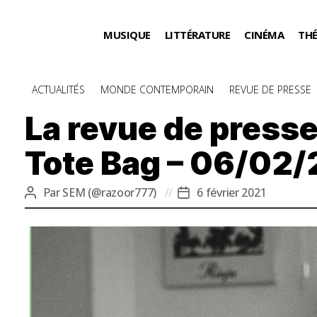
MUSIQUE
LITTÉRATURE
CINÉMA
TH
Catégories
ACTUALITÉS
MONDE CONTEMPORAIN
REVUE DE PRESSE
La revue de presse
Tote Bag – 06/02/
Par
SEM (@razoor777)
6 février 2021
Auteur
Date
de
de
l’article
l’article