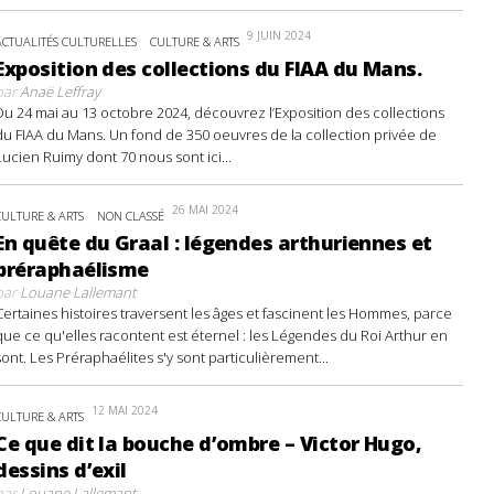
9 JUIN 2024
ACTUALITÉS CULTURELLES
CULTURE & ARTS
Exposition des collections du FIAA du Mans.
par
Anaë Leffray
Du 24 mai au 13 octobre 2024, découvrez l’Exposition des collections
du FIAA du Mans. Un fond de 350 oeuvres de la collection privée de
Lucien Ruimy dont 70 nous sont ici...
26 MAI 2024
CULTURE & ARTS
NON CLASSÉ
En quête du Graal : légendes arthuriennes et
préraphaélisme
par
Louane Lallemant
Certaines histoires traversent les âges et fascinent les Hommes, parce
que ce qu'elles racontent est éternel : les Légendes du Roi Arthur en
sont. Les Préraphaélites s'y sont particulièrement...
12 MAI 2024
CULTURE & ARTS
Ce que dit la bouche d’ombre – Victor Hugo,
dessins d’exil
par
Louane Lallemant