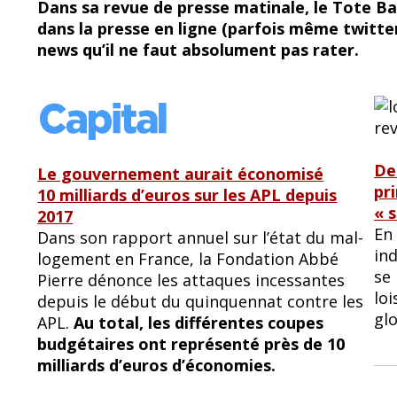
Dans sa revue de presse matinale, le Tote Bag
e
e
dans la presse en ligne (parfois même twitte
b
sk
news qu’il ne faut absolument pas rater.
o
y
o
k
De
Le gouvernement aurait économisé
pr
10 milliards d’euros sur les APL depuis
« 
2017
En
Dans son rapport annuel sur l’état du mal-
ind
logement en France, la Fondation Abbé
se 
Pierre dénonce les attaques incessantes
loi
depuis le début du quinquennat contre les
glo
APL.
Au total, les différentes coupes
budgétaires ont représenté près de 10
milliards d’euros d’économies.