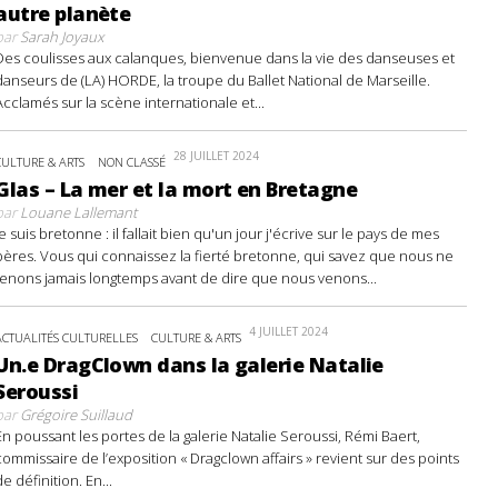
autre planète
par
Sarah Joyaux
Des coulisses aux calanques, bienvenue dans la vie des danseuses et
danseurs de (LA) HORDE, la troupe du Ballet National de Marseille.
Acclamés sur la scène internationale et...
28 JUILLET 2024
CULTURE & ARTS
NON CLASSÉ
Glas – La mer et la mort en Bretagne
par
Louane Lallemant
Je suis bretonne : il fallait bien qu'un jour j'écrive sur le pays de mes
pères. Vous qui connaissez la fierté bretonne, qui savez que nous ne
tenons jamais longtemps avant de dire que nous venons...
4 JUILLET 2024
ACTUALITÉS CULTURELLES
CULTURE & ARTS
Un.e DragClown dans la galerie Natalie
Seroussi
par
Grégoire Suillaud
En poussant les portes de la galerie Natalie Seroussi, Rémi Baert,
commissaire de l’exposition « Dragclown affairs » revient sur des points
de définition. En...