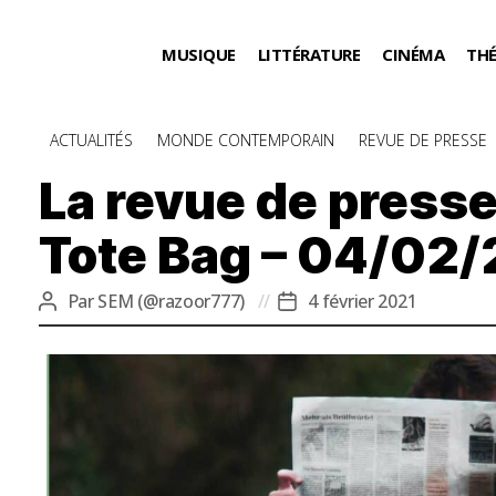
MUSIQUE
LITTÉRATURE
CINÉMA
TH
Catégories
ACTUALITÉS
MONDE CONTEMPORAIN
REVUE DE PRESSE
La revue de presse
Tote Bag – 04/02/
Par
SEM (@razoor777)
4 février 2021
Auteur
Date
de
de
l’article
l’article