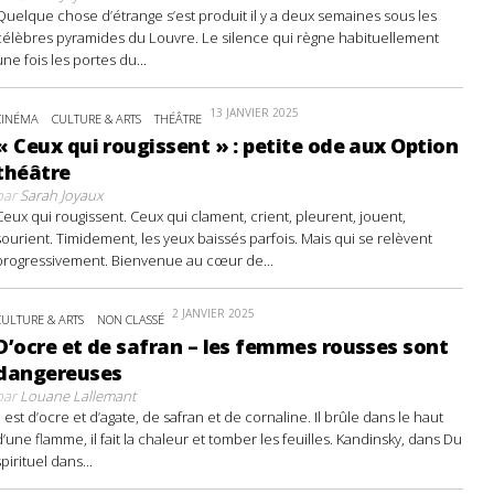
Quelque chose d’étrange s’est produit il y a deux semaines sous les
célèbres pyramides du Louvre. Le silence qui règne habituellement
une fois les portes du...
13 JANVIER 2025
CINÉMA
CULTURE & ARTS
THÉÂTRE
« Ceux qui rougissent » : petite ode aux Option
théâtre
par
Sarah Joyaux
Ceux qui rougissent. Ceux qui clament, crient, pleurent, jouent,
sourient. Timidement, les yeux baissés parfois. Mais qui se relèvent
progressivement. Bienvenue au cœur de...
2 JANVIER 2025
CULTURE & ARTS
NON CLASSÉ
D’ocre et de safran – les femmes rousses sont
dangereuses
par
Louane Lallemant
Il est d’ocre et d’agate, de safran et de cornaline. Il brûle dans le haut
d’une flamme, il fait la chaleur et tomber les feuilles. Kandinsky, dans Du
spirituel dans...