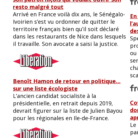
resto malgré tout
Arrivé en France voilà dix ans, le Sénégalo-
En 
Ivoirien s’est vu ordonner de quitter le
l’
territoire français bien qu’il soit déclaré
de
dans les restaurants de Nice dans lesquels
Sp
il travaille. Son avocate a saisi la justice.
pr
ou 
ser
cha
sca
Benoît Hamon de retour en politique…
sur une liste écologiste
L’ancien candidat socialiste à la
Co
présidentielle, en retrait depuis 2019,
do
devrait figurer sur la liste de Julien Bayou
ap
pour les régionales en Ile-de-France.
Le 
par