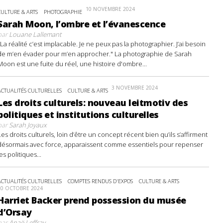
10 NOVEMBRE 2024
CULTURE & ARTS
PHOTOGRAPHIE
Sarah Moon, l’ombre et l’évanescence
par
Louane Lallemant
"La réalité c’est implacable. Je ne peux pas la photographier. J’ai besoin
de m’en évader pour m’en approcher." La photographie de Sarah
Moon est une fuite du réel, une histoire d'ombre...
3 NOVEMBRE 2024
ACTUALITÉS CULTURELLES
CULTURE & ARTS
Les droits culturels: nouveau leitmotiv des
politiques et institutions culturelles
par
Sarah Joyaux
Les droits culturels, loin d’être un concept récent bien qu’ils s’affirment
désormais avec force, apparaissent comme essentiels pour repenser
les politiques...
ACTUALITÉS CULTURELLES
COMPTES RENDUS D'EXPOS
CULTURE & ARTS
20 OCTOBRE 2024
Harriet Backer prend possession du musée
d’Orsay
par
Anaë Leffray