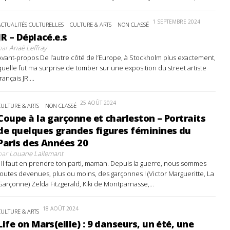
1 SEPTEMBRE 2024
ACTUALITÉS CULTURELLES
CULTURE & ARTS
NON CLASSÉ
JR – Déplacé.e.s
par
Anaë Leffray
Avant-propos De l’autre côté de l’Europe, à Stockholm plus exactement,
quelle fut ma surprise de tomber sur une exposition du street artiste
français JR....
25 AOÛT 2024
CULTURE & ARTS
NON CLASSÉ
Coupe à la garçonne et charleston – Portraits
de quelques grandes figures féminines du
Paris des Années 20
par
Louane Lallemant
- Il faut en prendre ton parti, maman. Depuis la guerre, nous sommes
toutes devenues, plus ou moins, des garçonnes ! (Victor Margueritte, La
Garçonne) Zelda Fitzgerald, Kiki de Montparnasse,...
18 AOÛT 2024
CULTURE & ARTS
Life on Mars(eille) : 9 danseurs, un été, une