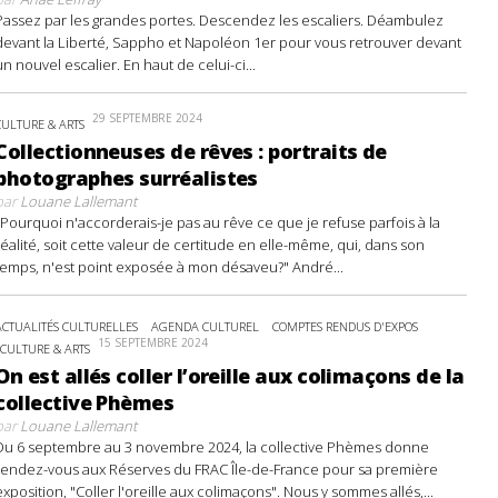
Passez par les grandes portes. Descendez les escaliers. Déambulez
devant la Liberté, Sappho et Napoléon 1er pour vous retrouver devant
un nouvel escalier. En haut de celui-ci...
29 SEPTEMBRE 2024
CULTURE & ARTS
Collectionneuses de rêves : portraits de
photographes surréalistes
par
Louane Lallemant
"Pourquoi n'accorderais-je pas au rêve ce que je refuse parfois à la
réalité, soit cette valeur de certitude en elle-même, qui, dans son
temps, n'est point exposée à mon désaveu?" André...
ACTUALITÉS CULTURELLES
AGENDA CULTUREL
COMPTES RENDUS D'EXPOS
15 SEPTEMBRE 2024
CULTURE & ARTS
On est allés coller l’oreille aux colimaçons de la
collective Phèmes
par
Louane Lallemant
Du 6 septembre au 3 novembre 2024, la collective Phèmes donne
rendez-vous aux Réserves du FRAC Île-de-France pour sa première
exposition, "Coller l'oreille aux colimaçons". Nous y sommes allés,...