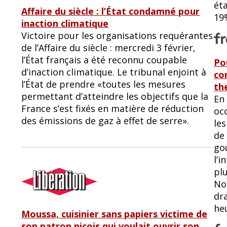
éta
Affaire du siècle : l’État condamné pour
19
inaction climatique
Victoire pour les organisations requérantes
de l’Affaire du siècle : mercredi 3 février,
l’État français a été reconnu coupable
Po
d’inaction climatique. Le tribunal enjoint à
co
l’État de prendre «toutes les mesures
th
permettant d’atteindre les objectifs que la
En 
France s’est fixés en matière de réduction
oc
des émissions de gaz à effet de serre».
le
de
go
l’i
plu
Non
dr
he
Moussa, cuisinier sans papiers victime de
son patron niçois qui voulait ouvrir son