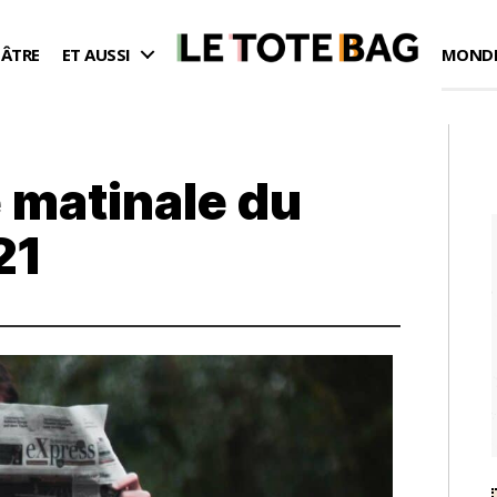
ÉÂTRE
ET AUSSI
MONDE
 matinale du
21