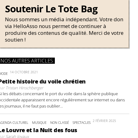
Soutenir Le Tote Bag
Nous sommes un média indépendant. Votre don
via HelloAsso nous permet de continuer à
produire des contenus de qualité. Merci de votre
soutien !
NOS AUTRES ARTICLES
14 OCTOBRE 2021
MODE
Petite histoire du voile chrétien
par
Tristan Hinschberger
Si les débats concernant le port du voile dans la sphère publique
occidentale apparaissent encore régulièrement sur internet ou dans
les journaux, il ne faut pas oublier...
2 FÉVRIER 2025
AGENDA CULTUREL
MUSIQUE
NON CLASSÉ
SPECTACLES
Le Louvre et la Nuit des fous
par
Sarah Joyaux