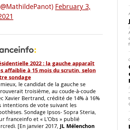
(@MathildePanot)
February 3,
2021
ésidentielle 2022 : la gauche apparaît
s affaiblie à 15 mois du scrutin, selon
tre sondage
mieux, le candidat de la gauche se
trouverait troisième, au coude-à-coude
ec Xavier Bertrand, crédité de 14% à 16%
 intentions de vote suivant les
pothèses. Sondage Ipsos- Sopra Steria,
r franceinfo et « L’Obs » publié
credi. [En janvier 2017,
JL Mélenchon