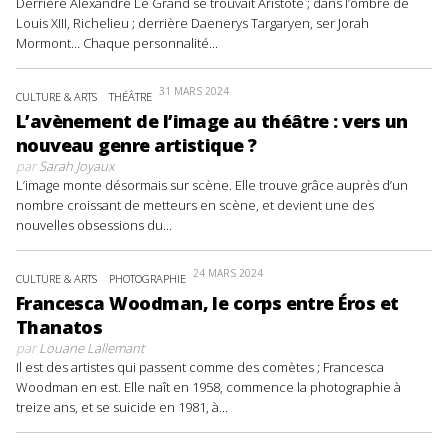
Derrière Alexandre Le Grand se trouvait Aristote ; dans l’ombre de
Louis XIII, Richelieu ; derrière Daenerys Targaryen, ser Jorah
Mormont… Chaque personnalité...
31 MARS 2024
CULTURE & ARTS
THÉÂTRE
L’avènement de l’image au théâtre : vers un
nouveau genre artistique ?
par
Sarah Joyaux
L’image monte désormais sur scène. Elle trouve grâce auprès d’un
nombre croissant de metteurs en scène, et devient une des
nouvelles obsessions du...
24 MARS 2024
CULTURE & ARTS
PHOTOGRAPHIE
Francesca Woodman, le corps entre Éros et
Thanatos
par
Louane Lallemant
Il est des artistes qui passent comme des comètes ; Francesca
Woodman en est. Elle naît en 1958, commence la photographie à
treize ans, et se suicide en 1981, à...