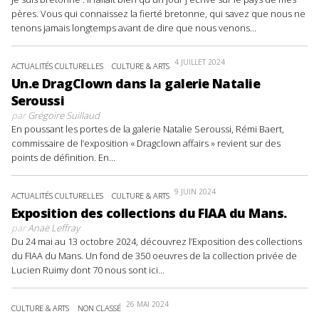
pères. Vous qui connaissez la fierté bretonne, qui savez que nous ne
tenons jamais longtemps avant de dire que nous venons...
4 JUILLET 2024
ACTUALITÉS CULTURELLES
CULTURE & ARTS
Un.e DragClown dans la galerie Natalie
Seroussi
par
Grégoire Suillaud
En poussant les portes de la galerie Natalie Seroussi, Rémi Baert,
commissaire de l’exposition « Dragclown affairs » revient sur des
points de définition. En...
9 JUIN 2024
ACTUALITÉS CULTURELLES
CULTURE & ARTS
Exposition des collections du FIAA du Mans.
par
Anaë Leffray
Du 24 mai au 13 octobre 2024, découvrez l’Exposition des collections
du FIAA du Mans. Un fond de 350 oeuvres de la collection privée de
Lucien Ruimy dont 70 nous sont ici...
26 MAI 2024
CULTURE & ARTS
NON CLASSÉ