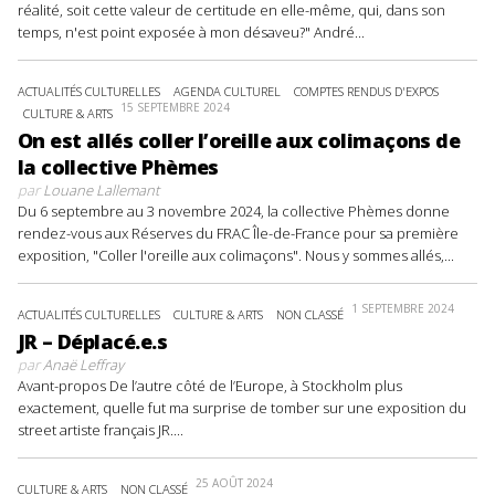
réalité, soit cette valeur de certitude en elle-même, qui, dans son
temps, n'est point exposée à mon désaveu?" André...
ACTUALITÉS CULTURELLES
AGENDA CULTUREL
COMPTES RENDUS D'EXPOS
15 SEPTEMBRE 2024
CULTURE & ARTS
On est allés coller l’oreille aux colimaçons de
la collective Phèmes
par
Louane Lallemant
Du 6 septembre au 3 novembre 2024, la collective Phèmes donne
rendez-vous aux Réserves du FRAC Île-de-France pour sa première
exposition, "Coller l'oreille aux colimaçons". Nous y sommes allés,...
1 SEPTEMBRE 2024
ACTUALITÉS CULTURELLES
CULTURE & ARTS
NON CLASSÉ
JR – Déplacé.e.s
par
Anaë Leffray
Avant-propos De l’autre côté de l’Europe, à Stockholm plus
exactement, quelle fut ma surprise de tomber sur une exposition du
street artiste français JR....
25 AOÛT 2024
CULTURE & ARTS
NON CLASSÉ