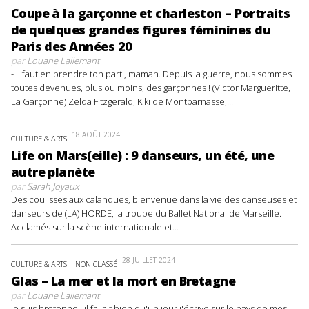
Coupe à la garçonne et charleston – Portraits
de quelques grandes figures féminines du
Paris des Années 20
par
Louane Lallemant
- Il faut en prendre ton parti, maman. Depuis la guerre, nous sommes
toutes devenues, plus ou moins, des garçonnes ! (Victor Margueritte,
La Garçonne) Zelda Fitzgerald, Kiki de Montparnasse,...
18 AOÛT 2024
CULTURE & ARTS
Life on Mars(eille) : 9 danseurs, un été, une
autre planète
par
Sarah Joyaux
Des coulisses aux calanques, bienvenue dans la vie des danseuses et
danseurs de (LA) HORDE, la troupe du Ballet National de Marseille.
Acclamés sur la scène internationale et...
28 JUILLET 2024
CULTURE & ARTS
NON CLASSÉ
Glas – La mer et la mort en Bretagne
par
Louane Lallemant
Je suis bretonne : il fallait bien qu'un jour j'écrive sur le pays de mes