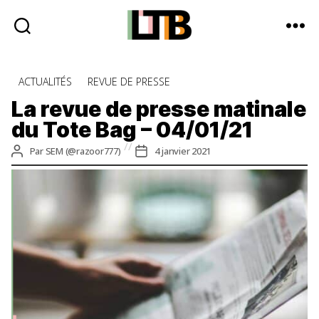
Le
Tote
Catégories
ACTUALITÉS
REVUE DE PRESSE
Bag
-
La revue de presse matinale
Média
du Tote Bag – 04/01/21
d'information
quotidienne
Auteur
Date
Par
SEM (@razoor777)
4 janvier 2021
de
de
l’article
l’article