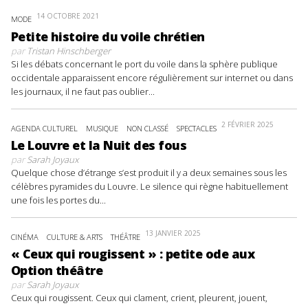
14 OCTOBRE 2021
MODE
Petite histoire du voile chrétien
par
Tristan Hinschberger
Si les débats concernant le port du voile dans la sphère publique
occidentale apparaissent encore régulièrement sur internet ou dans
les journaux, il ne faut pas oublier...
2 FÉVRIER 2025
AGENDA CULTUREL
MUSIQUE
NON CLASSÉ
SPECTACLES
Le Louvre et la Nuit des fous
par
Sarah Joyaux
Quelque chose d’étrange s’est produit il y a deux semaines sous les
célèbres pyramides du Louvre. Le silence qui règne habituellement
une fois les portes du...
13 JANVIER 2025
CINÉMA
CULTURE & ARTS
THÉÂTRE
« Ceux qui rougissent » : petite ode aux
Option théâtre
par
Sarah Joyaux
Ceux qui rougissent. Ceux qui clament, crient, pleurent, jouent,