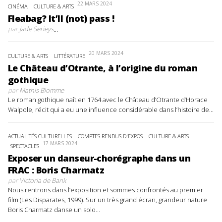
22 MARS 2024
CINÉMA
CULTURE & ARTS
Fleabag? It’ll (not) pass !
par
Jade Serieys
...
20 MARS 2024
CULTURE & ARTS
LITTÉRATURE
Le Château d’Otrante, à l’origine du roman
gothique
par
Mathis Blomme
Le roman gothique naît en 1764 avec le Château d’Otrante d’Horace
Walpole, récit qui a eu une influence considérable dans l’histoire de...
ACTUALITÉS CULTURELLES
COMPTES RENDUS D'EXPOS
CULTURE & ARTS
17 MARS 2024
SPECTACLES
Exposer un danseur-chorégraphe dans un
FRAC : Boris Charmatz
par
Victoria de Bank
Nous rentrons dans l’exposition et sommes confrontés au premier
film (Les Disparates, 1999). Sur un très grand écran, grandeur nature
Boris Charmatz danse un solo...