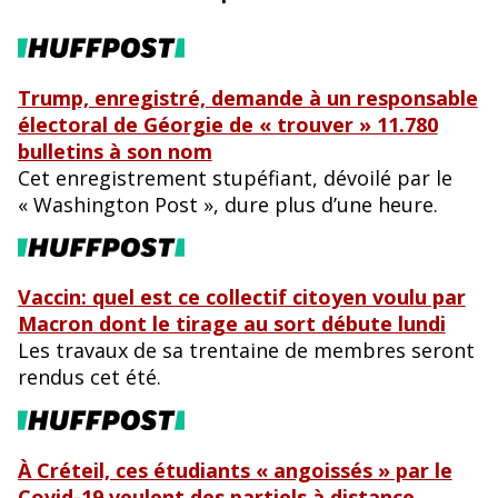
o
k
Trump, enregistré, demande à un responsable
électoral de Géorgie de « trouver » 11.780
bulletins à son nom
Cet enregistrement stupéfiant, dévoilé par le
« Washington Post », dure plus d’une heure.
Vaccin: quel est ce collectif citoyen voulu par
Macron dont le tirage au sort débute lundi
Les travaux de sa trentaine de membres seront
rendus cet été.
À Créteil, ces étudiants « angoissés » par le
Covid-19 veulent des partiels à distance