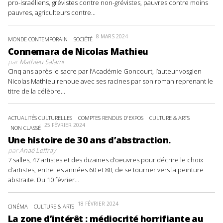
pro-israéliens, grévistes contre non-grévistes, pauvres contre moins
pauvres, agriculteurs contre...
8 MARS 2024
MONDE CONTEMPORAIN
SOCIÉTÉ
Connemara de Nicolas Mathieu
par
Mathieu Salami
Cinq ans après le sacre par l’Académie Goncourt, l’auteur vosgien
Nicolas Mathieu renoue avec ses racines par son roman reprenant le
titre de la célèbre...
ACTUALITÉS CULTURELLES
COMPTES RENDUS D'EXPOS
CULTURE & ARTS
25 FÉVRIER 2024
NON CLASSÉ
Une histoire de 30 ans d’abstraction.
par
Anaë Leffray
7 salles, 47 artistes et des dizaines d’oeuvres pour décrire le choix
d’artistes, entre les années 60 et 80, de se tourner vers la peinture
abstraite. Du 10 février...
18 FÉVRIER 2024
CINÉMA
CULTURE & ARTS
La zone d’intérêt : médiocrité horrifiante au