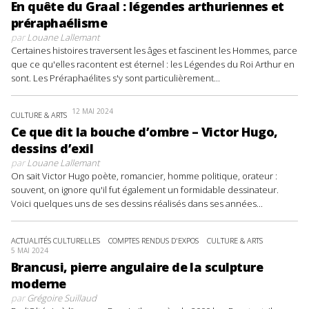
En quête du Graal : légendes arthuriennes et
préraphaélisme
par
Louane Lallemant
Certaines histoires traversent les âges et fascinent les Hommes, parce
que ce qu'elles racontent est éternel : les Légendes du Roi Arthur en
sont. Les Préraphaélites s'y sont particulièrement...
12 MAI 2024
CULTURE & ARTS
Ce que dit la bouche d’ombre – Victor Hugo,
dessins d’exil
par
Louane Lallemant
On sait Victor Hugo poète, romancier, homme politique, orateur :
souvent, on ignore qu'il fut également un formidable dessinateur.
Voici quelques uns de ses dessins réalisés dans ses années...
ACTUALITÉS CULTURELLES
COMPTES RENDUS D'EXPOS
CULTURE & ARTS
5 MAI 2024
Brancusi, pierre angulaire de la sculpture
moderne
par
Grégoire Suillaud