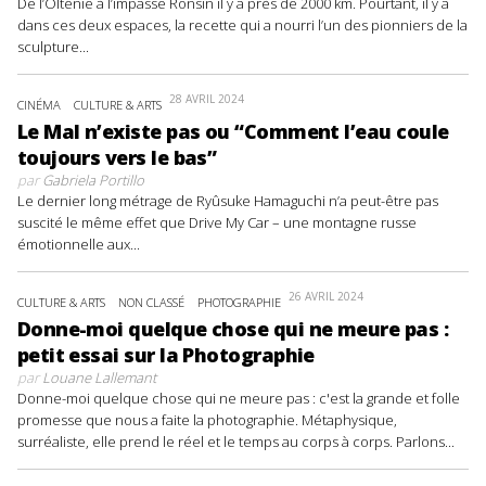
De l’Olténie à l’impasse Ronsin il y a près de 2000 km. Pourtant, il y a
dans ces deux espaces, la recette qui a nourri l’un des pionniers de la
sculpture...
28 AVRIL 2024
CINÉMA
CULTURE & ARTS
Le Mal n’existe pas ou “Comment l’eau coule
toujours vers le bas”
par
Gabriela Portillo
Le dernier long métrage de Ryûsuke Hamaguchi n’a peut-être pas
suscité le même effet que Drive My Car – une montagne russe
émotionnelle aux...
26 AVRIL 2024
CULTURE & ARTS
NON CLASSÉ
PHOTOGRAPHIE
Donne-moi quelque chose qui ne meure pas :
petit essai sur la Photographie
par
Louane Lallemant
Donne-moi quelque chose qui ne meure pas : c'est la grande et folle
promesse que nous a faite la photographie. Métaphysique,
surréaliste, elle prend le réel et le temps au corps à corps. Parlons...