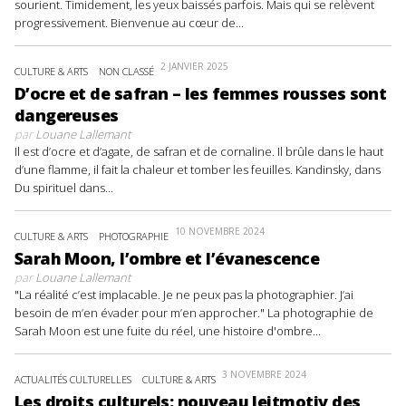
sourient. Timidement, les yeux baissés parfois. Mais qui se relèvent
progressivement. Bienvenue au cœur de...
2 JANVIER 2025
CULTURE & ARTS
NON CLASSÉ
D’ocre et de safran – les femmes rousses sont
dangereuses
par
Louane Lallemant
Il est d’ocre et d’agate, de safran et de cornaline. Il brûle dans le haut
d’une flamme, il fait la chaleur et tomber les feuilles. Kandinsky, dans
Du spirituel dans...
10 NOVEMBRE 2024
CULTURE & ARTS
PHOTOGRAPHIE
Sarah Moon, l’ombre et l’évanescence
par
Louane Lallemant
"La réalité c’est implacable. Je ne peux pas la photographier. J’ai
besoin de m’en évader pour m’en approcher." La photographie de
Sarah Moon est une fuite du réel, une histoire d'ombre...
3 NOVEMBRE 2024
ACTUALITÉS CULTURELLES
CULTURE & ARTS
Les droits culturels: nouveau leitmotiv des