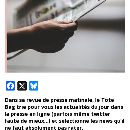
F
X
Bl
ac
u
Dans sa revue de presse matinale, le Tote
e
e
Bag trie pour vous les actualités du jour dans
b
sk
la presse en ligne (parfois même twitter
o
y
faute de mieux…) et sélectionne les news qu’il
ne faut absolument pas rater.