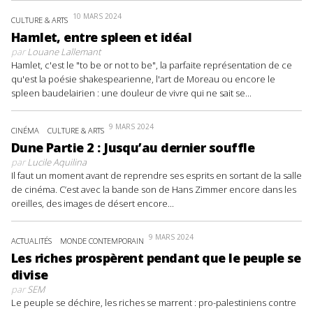
10 MARS 2024
CULTURE & ARTS
Hamlet, entre spleen et idéal
par
Louane Lallemant
Hamlet, c'est le "to be or not to be", la parfaite représentation de ce
qu'est la poésie shakespearienne, l'art de Moreau ou encore le
spleen baudelairien : une douleur de vivre qui ne sait se...
9 MARS 2024
CINÉMA
CULTURE & ARTS
Dune Partie 2 : Jusqu’au dernier souffle
par
Lucile Aquilina
Il faut un moment avant de reprendre ses esprits en sortant de la salle
de cinéma. C’est avec la bande son de Hans Zimmer encore dans les
oreilles, des images de désert encore...
9 MARS 2024
ACTUALITÉS
MONDE CONTEMPORAIN
Les riches prospèrent pendant que le peuple se
divise
par
SEM
Le peuple se déchire, les riches se marrent : pro-palestiniens contre