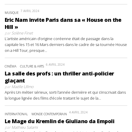
7 AVRIL 2024
MUSIQUE
Eric Nam invite Paris dans sa « House on the
Hill »
par
Solène Finet
L’artiste américain d’origine coréenne était de passage dans la
capitale les 15 et 16 Mars derniers dans le cadre de sa tournée House
on a Hill Tour, presque...
6 AVRIL 2024
CINÉMA
CULTURE & ARTS
La salle des profs : un thriller anti-policier
glaçant
par
Maëlle Ullmo
Après Un métier sérieux, sorti l’année dernière et qui s’inscrivait dans
la longue lignée des films d’école traitant le sujet de la...
4 AVRIL 2024
INTERNATIONAL
MONDE CONTEMPORAIN
Le Mage du Kremlin de Giuliano da Empoli
par
Mathieu Salami