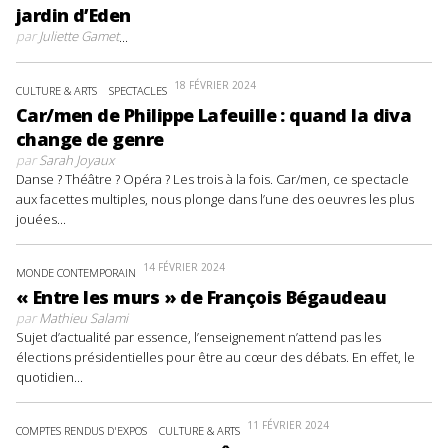
jardin d’Eden
par
Juliette Gamet
...
18 FÉVRIER 2024
CULTURE & ARTS
SPECTACLES
Car/men de Philippe Lafeuille : quand la diva
change de genre
par
Sarah Joyaux
Danse ? Théâtre ? Opéra ? Les trois à la fois. Car/men, ce spectacle
aux facettes multiples, nous plonge dans l’une des oeuvres les plus
jouées...
14 FÉVRIER 2024
MONDE CONTEMPORAIN
« Entre les murs » de François Bégaudeau
par
Mathieu Salami
Sujet d’actualité par essence, l’enseignement n’attend pas les
élections présidentielles pour être au cœur des débats. En effet, le
quotidien...
11 FÉVRIER 2024
COMPTES RENDUS D'EXPOS
CULTURE & ARTS