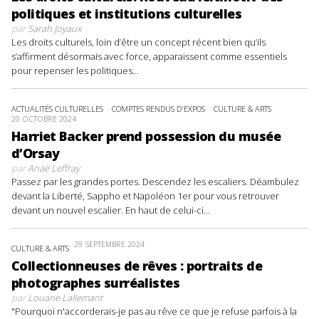
politiques et institutions culturelles
par
Sarah Joyaux
Les droits culturels, loin d’être un concept récent bien qu’ils
s’affirment désormais avec force, apparaissent comme essentiels
pour repenser les politiques...
ACTUALITÉS CULTURELLES
COMPTES RENDUS D'EXPOS
CULTURE & ARTS
20 OCTOBRE 2024
Harriet Backer prend possession du musée
d’Orsay
par
Anaë Leffray
Passez par les grandes portes. Descendez les escaliers. Déambulez
devant la Liberté, Sappho et Napoléon 1er pour vous retrouver
devant un nouvel escalier. En haut de celui-ci...
29 SEPTEMBRE 2024
CULTURE & ARTS
Collectionneuses de rêves : portraits de
photographes surréalistes
par
Louane Lallemant
"Pourquoi n'accorderais-je pas au rêve ce que je refuse parfois à la