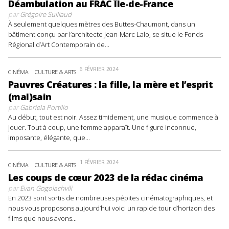
Déambulation au FRAC Île-de-France
par
Grégoire Suillaud
À seulement quelques mètres des Buttes-Chaumont, dans un
bâtiment conçu par l’architecte Jean-Marc Lalo, se situe le Fonds
Régional d’Art Contemporain de...
6 FÉVRIER 2024
CINÉMA
CULTURE & ARTS
Pauvres Créatures : la fille, la mère et l’esprit
(mal)sain
par
Gabriela Portillo
Au début, tout est noir. Assez timidement, une musique commence à
jouer. Tout à coup, une femme apparaît. Une figure inconnue,
imposante, élégante, que...
1 FÉVRIER 2024
CINÉMA
CULTURE & ARTS
Les coups de cœur 2023 de la rédac cinéma
par
Evan Gogolachvili
En 2023 sont sortis de nombreuses pépites cinématographiques, et
nous vous proposons aujourd’hui voici un rapide tour d’horizon des
films que nous avons...