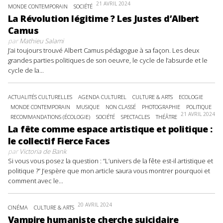
21 AVRIL 2024
MONDE CONTEMPORAIN
SOCIÉTÉ
La Révolution légitime ? Les Justes d’Albert
Camus
par
Mathieu Salami
J’ai toujours trouvé Albert Camus pédagogue à sa façon. Les deux
grandes parties politiques de son oeuvre, le cycle de l’absurde et le
cycle de la...
ACTUALITÉS CULTURELLES
AGENDA CULTUREL
CULTURE & ARTS
ECOLOGIE
MONDE CONTEMPORAIN
MUSIQUE
NON CLASSÉ
PHOTOGRAPHIE
POLITIQUE
21 AVRIL 2024
RECOMMANDATIONS (ÉCOLOGIE)
SOCIÉTÉ
SPECTACLES
THÉÂTRE
La fête comme espace artistique et politique :
le collectif Fierce Faces
par
Victoria de Bank
Si vous vous posez la question : “L’univers de la fête est-il artistique et
politique ?” J’espère que mon article saura vous montrer pourquoi et
comment avec le...
20 AVRIL 2024
CINÉMA
CULTURE & ARTS
Vampire humaniste cherche suicidaire